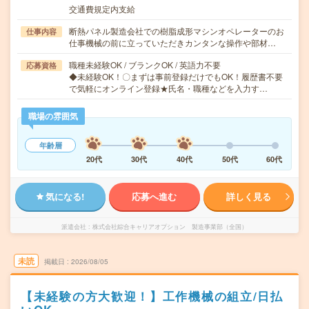
交通費規定内支給
断熱パネル製造会社での樹脂成形マシンオペレーターのお
仕事内容
仕事機械の前に立っていただきカンタンな操作や部材…
職種未経験OK / ブランクOK / 英語力不要
応募資格
◆未経験OK！〇まずは事前登録だけでもOK！履歴書不要
で気軽にオンライン登録★氏名・職種などを入力す…
職場の雰囲気
年齢層
20代
30代
40代
50代
60代
気になる!
応募へ進む
詳しく見る
派遣会社
株式会社綜合キャリアオプション 製造事業部（全国）
未読
掲載日
2026/08/05
【未経験の方大歓迎！】工作機械の組立/日払