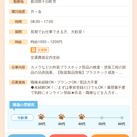
新潟県十日町市
勤務地
月～金
曜日頻度
08:00～17:00
時間
長期でお仕事できる方、大歓迎！
期間
時給1050～1200円
時給
交通費
交通費規定内支給
カメラなどの外装プラスチック部品の検査・塗装工程の部
仕事内容
品の治具脱着。【取扱製品情報】プラスチック成形・…
職種未経験OK / ブランクOK / 英語力不要
応募資格
◆未経験OK！〇まずは事前登録だけでもOK！履歴書不要
で気軽にオンライン登録★氏名・職種などを入力す…
職場の雰囲気
年齢層
20代
30代
40代
50代
60代