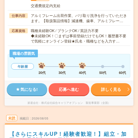
交通費規定内支給
アルミフレーム出荷作業、バリ取り洗浄を行っていただき
仕事内容
ます。【取扱製品情報】減速機、歯車、アルミフレー…
職種未経験OK / ブランクOK / 英語力不要
応募資格
◆未経験OK！〇まずは事前登録だけでもOK！履歴書不要
で気軽にオンライン登録★氏名・職種などを入力す…
職場の雰囲気
年齢層
20代
30代
40代
50代
60代
気になる!
応募へ進む
詳しく見る
派遣会社
株式会社綜合キャリアオプション 製造事業部（全国）
未読
掲載日
2026/08/05
【さらにスキルUP！経験者歓迎！】組立・加