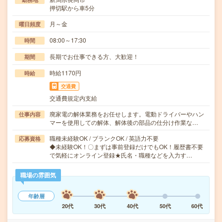
押切駅から車5分
月～金
曜日頻度
08:00～17:30
時間
長期でお仕事できる方、大歓迎！
期間
時給1170円
時給
交通費
交通費規定内支給
廃家電の解体業務をお任せします。電動ドライバーやハン
仕事内容
マーを使用しての解体、解体後の部品の仕分け作業な…
職種未経験OK / ブランクOK / 英語力不要
応募資格
◆未経験OK！〇まずは事前登録だけでもOK！履歴書不要
で気軽にオンライン登録★氏名・職種などを入力す…
職場の雰囲気
年齢層
20代
30代
40代
50代
60代