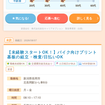
年齢層
20代
30代
40代
50代
60代
気になる!
応募へ進む
詳しく見る
派遣会社
株式会社綜合キャリアオプション 製造事業部（全国）
未読
掲載日
2026/08/07
【未経験スタートOK！】バイク向けプリント
基板の組立・検査/日払いOK
職種未経験OK
交通費別途支給あり
土日祝日が休み
WEB登録OK
派遣
新潟県長岡市
勤務地
北長岡駅から車6分
月～金
曜日頻度
08:10～17:10
時間