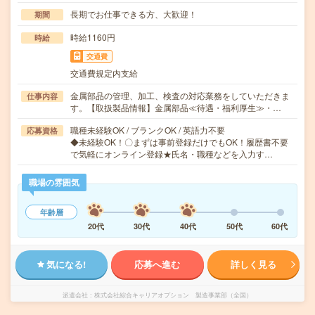
長期でお仕事できる方、大歓迎！
期間
時給1160円
時給
交通費
交通費規定内支給
金属部品の管理、加工、検査の対応業務をしていただきま
仕事内容
す。【取扱製品情報】金属部品≪待遇・福利厚生≫・…
職種未経験OK / ブランクOK / 英語力不要
応募資格
◆未経験OK！〇まずは事前登録だけでもOK！履歴書不要
で気軽にオンライン登録★氏名・職種などを入力す…
職場の雰囲気
年齢層
20代
30代
40代
50代
60代
気になる!
応募へ進む
詳しく見る
派遣会社
株式会社綜合キャリアオプション 製造事業部（全国）