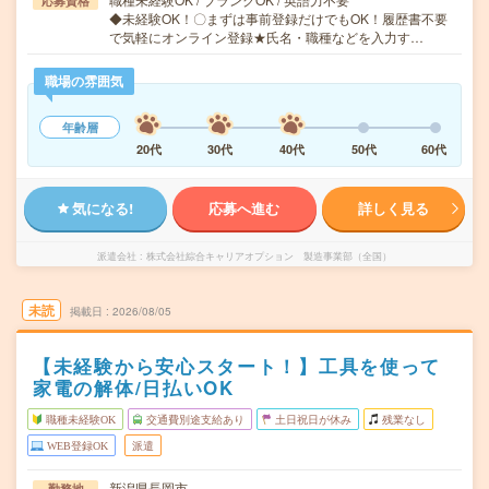
応募資格
◆未経験OK！〇まずは事前登録だけでもOK！履歴書不要
で気軽にオンライン登録★氏名・職種などを入力す…
職場の雰囲気
年齢層
20代
30代
40代
50代
60代
気になる!
応募へ進む
詳しく見る
派遣会社
株式会社綜合キャリアオプション 製造事業部（全国）
未読
掲載日
2026/08/05
【未経験から安心スタート！】工具を使って
家電の解体/日払いOK
職種未経験OK
交通費別途支給あり
土日祝日が休み
残業なし
WEB登録OK
派遣
新潟県長岡市
勤務地