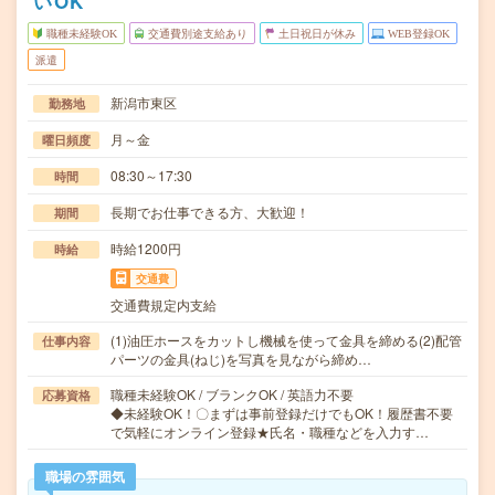
いOK
職種未経験OK
交通費別途支給あり
土日祝日が休み
WEB登録OK
派遣
新潟市東区
勤務地
月～金
曜日頻度
08:30～17:30
時間
長期でお仕事できる方、大歓迎！
期間
時給1200円
時給
交通費
交通費規定内支給
(1)油圧ホースをカットし機械を使って金具を締める(2)配管
仕事内容
パーツの金具(ねじ)を写真を見ながら締め…
職種未経験OK / ブランクOK / 英語力不要
応募資格
◆未経験OK！〇まずは事前登録だけでもOK！履歴書不要
で気軽にオンライン登録★氏名・職種などを入力す…
職場の雰囲気