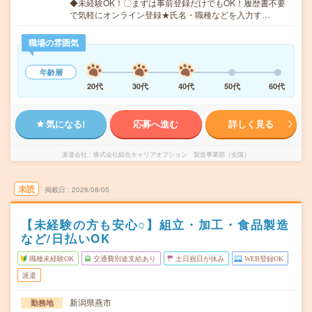
◆未経験OK！〇まずは事前登録だけでもOK！履歴書不要
で気軽にオンライン登録★氏名・職種などを入力す…
職場の雰囲気
年齢層
20代
30代
40代
50代
60代
気になる!
応募へ進む
詳しく見る
派遣会社
株式会社綜合キャリアオプション 製造事業部（全国）
未読
掲載日
2026/08/05
【未経験の方も安心○】組立・加工・食品製造
など/日払いOK
職種未経験OK
交通費別途支給あり
土日祝日が休み
WEB登録OK
派遣
新潟県燕市
勤務地