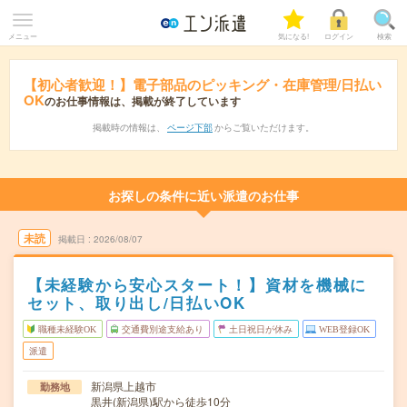
メニュー
気になる!
ログイン
検索
【初心者歓迎！】電子部品のピッキング・在庫管理/日払い
OK
のお仕事情報は、掲載が終了しています
掲載時の情報は、
ページ下部
からご覧いただけます。
お探しの条件に近い派遣のお仕事
未読
掲載日
2026/08/07
【未経験から安心スタート！】資材を機械に
セット、取り出し/日払いOK
職種未経験OK
交通費別途支給あり
土日祝日が休み
WEB登録OK
派遣
新潟県上越市
勤務地
黒井(新潟県)駅から徒歩10分