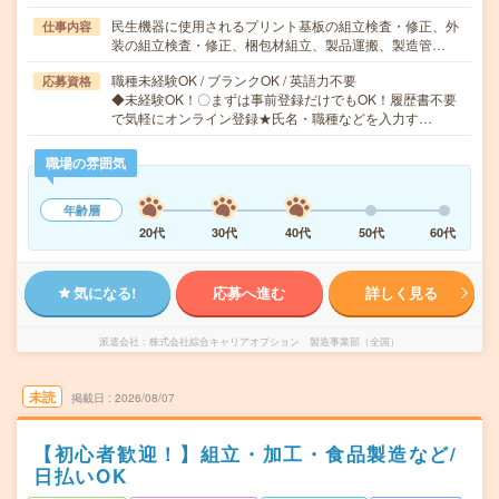
民生機器に使用されるプリント基板の組立検査・修正、外
仕事内容
装の組立検査・修正、梱包材組立、製品運搬、製造管…
職種未経験OK / ブランクOK / 英語力不要
応募資格
◆未経験OK！〇まずは事前登録だけでもOK！履歴書不要
で気軽にオンライン登録★氏名・職種などを入力す…
職場の雰囲気
年齢層
20代
30代
40代
50代
60代
気になる!
応募へ進む
詳しく見る
派遣会社
株式会社綜合キャリアオプション 製造事業部（全国）
未読
掲載日
2026/08/07
【初心者歓迎！】組立・加工・食品製造など/
日払いOK