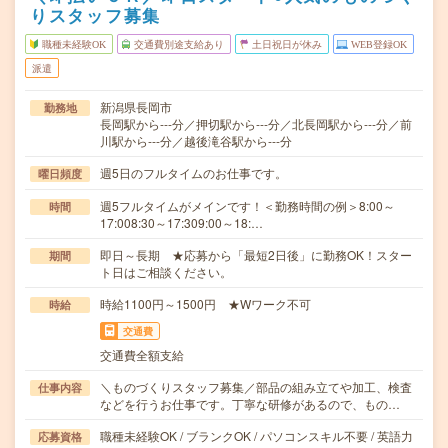
りスタッフ募集
職種未経験OK
交通費別途支給あり
土日祝日が休み
WEB登録OK
派遣
新潟県長岡市
勤務地
長岡駅から---分／押切駅から---分／北長岡駅から---分／前
川駅から---分／越後滝谷駅から---分
週5日のフルタイムのお仕事です。
曜日頻度
週5フルタイムがメインです！＜勤務時間の例＞8:00～
時間
17:008:30～17:309:00～18:…
即日～長期 ★応募から「最短2日後」に勤務OK！スター
期間
ト日はご相談ください。
時給1100円～1500円 ★Wワーク不可
時給
交通費
交通費全額支給
＼ものづくりスタッフ募集／部品の組み立てや加工、検査
仕事内容
などを行うお仕事です。丁寧な研修があるので、もの…
職種未経験OK / ブランクOK / パソコンスキル不要 / 英語力
応募資格