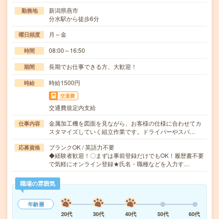
新潟県燕市
勤務地
分水駅から徒歩6分
月～金
曜日頻度
08:00～16:50
時間
長期でお仕事できる方、大歓迎！
期間
時給1500円
時給
交通費
交通費規定内支給
金属加工機を図面を見ながら、お客様の仕様に合わせてカ
仕事内容
スタマイズしていく組立作業です。ドライバーやスパ…
ブランクOK / 英語力不要
応募資格
◆経験者歓迎！〇まずは事前登録だけでもOK！履歴書不要
で気軽にオンライン登録★氏名・職種などを入力す…
職場の雰囲気
年齢層
20代
30代
40代
50代
60代