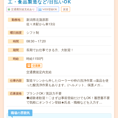
工・食品製造など/日払いOK
交通費別途支給あり
WEB登録OK
派遣
新潟県北蒲原郡
勤務地
佐々木駅から車13分
シフト制
曜日頻度
08:30～17:20
時間
長期でお仕事できる方、大歓迎！
期間
時給1150円
時給
交通費
交通費規定内支給
製造マシンから外したローラーや枠の洗浄作業→薬品を使
仕事内容
った酸洗浄作業もあります。(ヘルメット、保護メガ…
ブランクOK / 英語力不要
応募資格
◆経験者歓迎！〇まずは事前登録だけでもOK！履歴書不要
で気軽にオンライン登録★氏名・職種などを入力す…
職場の雰囲気