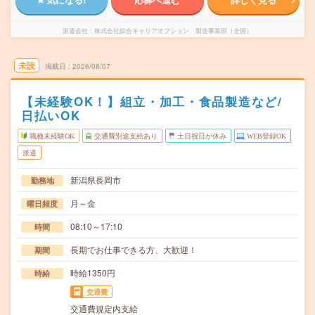
派遣会社
株式会社綜合キャリアオプション 製造事業部（全国）
未読
掲載日
2026/08/07
【未経験OK！】組立・加工・食品製造など/
日払いOK
職種未経験OK
交通費別途支給あり
土日祝日が休み
WEB登録OK
派遣
新潟県長岡市
勤務地
月～金
曜日頻度
08:10～17:10
時間
長期でお仕事できる方、大歓迎！
期間
時給1350円
時給
交通費
交通費規定内支給