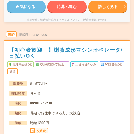
気になる!
応募へ進む
詳しく見る
派遣会社
株式会社綜合キャリアオプション 製造事業部（全国）
未読
掲載日
2026/08/05
【初心者歓迎！】樹脂成形マシンオペレータ/
日払いOK
職種未経験OK
交通費別途支給あり
土日祝日が休み
WEB登録OK
派遣
新潟市北区
勤務地
月～金
曜日頻度
08:00～17:00
時間
長期でお仕事できる方、大歓迎！
期間
時給1200円
時給
交通費