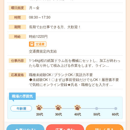
月～金
曜日頻度
08:30～17:30
時間
長期でお仕事できる方、大歓迎！
期間
時給1220円
時給
交通費
交通費規定内支給
1つ4kg程の紙製ドラム缶を機械にセットし、加工が終わっ
仕事内容
たら取り外して積み上げる作業をします。ライン…
職種未経験OK / ブランクOK / 英語力不要
応募資格
◆未経験OK！〇まずは事前登録だけでもOK！履歴書不要
で気軽にオンライン登録★氏名・職種などを入力す…
職場の雰囲気
年齢層
20代
30代
40代
50代
60代
気になる!
応募へ進む
詳しく見る