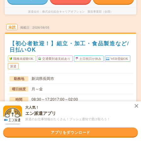
派遣会社
株式会社綜合キャリアオプション 製造事業部（全国）
未読
掲載日
2026/08/05
【初心者歓迎！】組立・加工・食品製造など/
日払いOK
職種未経験OK
交通費別途支給あり
土日祝日が休み
WEB登録OK
派遣
新潟県長岡市
勤務地
月～金
曜日頻度
08:30～17:2017:00～02:00
時間
大人気！
長期でお仕事できる方、大歓迎！
期間
エン派遣アプリ
派遣のお仕事情報がたくさん！プッシュ通知で受け取ろう！
時給1200円
時給
交通費
アプリをダウンロード
交通費規定内支給