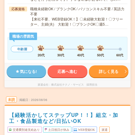
職種未経験OK / ブランクOK / パソコンスキル不要 / 英語力
応募資格
不要
【来社不要、WEB登録OK！】〇未経験大歓迎！〇フリー
ター、主婦(夫) 大歓迎！〇ブランクOK〇週5…
職場の雰囲気
年齢層
20代
30代
40代
50代
60代
気になる!
応募へ進む
詳しく見る
派遣会社
株式会社テクノ・サービス 採用担当
未読
掲載日
2026/08/06
【経験活かしてステップUP！！】組立・加
工・食品製造など/日払いOK
交通費別途支給あり
土日祝日が休み
WEB登録OK
派遣