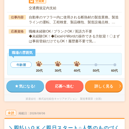
交通費
交通費規定内支給
自動車のマフラー内に使用される断熱材の製造業務。製造
仕事内容
ラインの運転、工程検査、製品梱包、製造設備点検、…
職種未経験OK / ブランクOK / 英語力不要
応募資格
◆未経験OK！◆ExcelやWordの操作できる方歓迎！〇まず
は事前登録だけでもOK！履歴書不要で気…
職場の雰囲気
年齢層
20代
30代
40代
50代
60代
気になる!
応募へ進む
詳しく見る
派遣会社
株式会社綜合キャリアオプション 製造事業部（全国）
未読
掲載日
2026/08/06
＼即払いＯＫ／即日スタート○人気のものづく