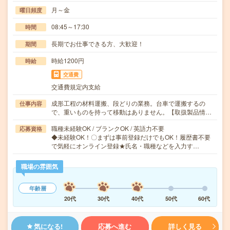
月～金
曜日頻度
08:45～17:30
時間
長期でお仕事できる方、大歓迎！
期間
時給1200円
時給
交通費
交通費規定内支給
成形工程の材料運搬、段どりの業務。台車で運搬するの
仕事内容
で、重いものを持って移動はありません。【取扱製品情…
職種未経験OK / ブランクOK / 英語力不要
応募資格
◆未経験OK！〇まずは事前登録だけでもOK！履歴書不要
で気軽にオンライン登録★氏名・職種などを入力す…
職場の雰囲気
年齢層
20代
30代
40代
50代
60代
気になる!
応募へ進む
詳しく見る