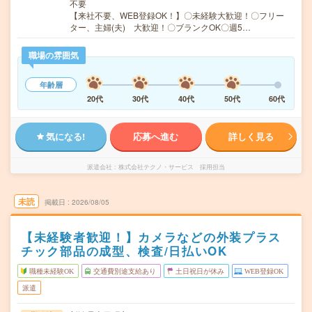
不要
【来社不要、WEB登録OK！】〇未経験大歓迎！〇フリー
ター、主婦(夫) 大歓迎！〇ブランクOK〇週5…
職場の雰囲気
年齢層
20代
30代
40代
50代
60代
気になる!
応募へ進む
詳しく見る
派遣会社
株式会社テクノ・サービス 採用担当
未読
掲載日
2026/08/05
【未経験者歓迎！】カメラなどの外装プラス
チック部品の成型、検査/日払いOK
職種未経験OK
交通費別途支給あり
土日祝日が休み
WEB登録OK
派遣