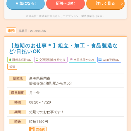
気になる!
応募へ進む
詳しく見る
派遣会社
株式会社綜合キャリアオプション 製造事業部（全国）
未読
掲載日
2026/08/05
【短期のお仕事＊】組立・加工・食品製造な
ど/日払いOK
職種未経験OK
交通費別途支給あり
土日祝日が休み
WEB登録OK
派遣
新潟県長岡市
勤務地
妙法寺(新潟県)駅から車5分
月～金
曜日頻度
08:20～17:20
時間
短期でのお仕事です！
期間
時給1150円
時給
交通費