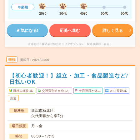
年齢層
20代
30代
40代
50代
60代
気になる!
応募へ進む
詳しく見る
派遣会社
株式会社綜合キャリアオプション 製造事業部（全国）
未読
掲載日
2026/08/05
【初心者歓迎！】組立・加工・食品製造など/
日払いOK
職種未経験OK
交通費別途支給あり
土日祝日が休み
WEB登録OK
派遣
新潟市秋葉区
勤務地
矢代田駅から車7分
月～金
曜日頻度
08:30～17:15
時間