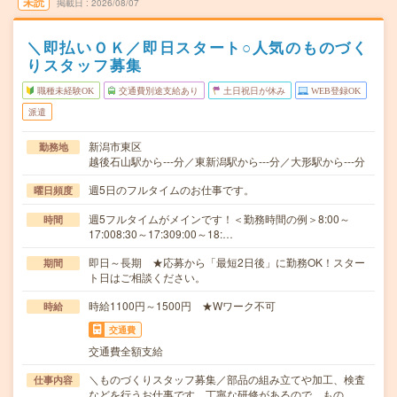
未読
掲載日
2026/08/07
＼即払いＯＫ／即日スタート○人気のものづく
りスタッフ募集
職種未経験OK
交通費別途支給あり
土日祝日が休み
WEB登録OK
派遣
新潟市東区
勤務地
越後石山駅から---分／東新潟駅から---分／大形駅から---分
週5日のフルタイムのお仕事です。
曜日頻度
週5フルタイムがメインです！＜勤務時間の例＞8:00～
時間
17:008:30～17:309:00～18:…
即日～長期 ★応募から「最短2日後」に勤務OK！スター
期間
ト日はご相談ください。
時給1100円～1500円 ★Wワーク不可
時給
交通費
交通費全額支給
＼ものづくりスタッフ募集／部品の組み立てや加工、検査
仕事内容
などを行うお仕事です。丁寧な研修があるので、もの…