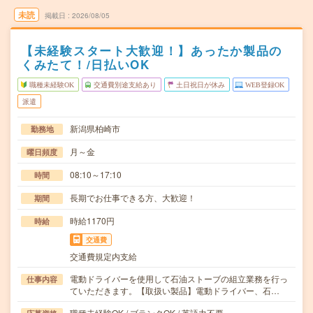
未読
掲載日
2026/08/05
【未経験スタート大歓迎！】あったか製品の
くみたて！/日払いOK
職種未経験OK
交通費別途支給あり
土日祝日が休み
WEB登録OK
派遣
新潟県柏崎市
勤務地
月～金
曜日頻度
08:10～17:10
時間
長期でお仕事できる方、大歓迎！
期間
時給1170円
時給
交通費
交通費規定内支給
電動ドライバーを使用して石油ストーブの組立業務を行っ
仕事内容
ていただきます。【取扱い製品】電動ドライバー、石…
職種未経験OK / ブランクOK / 英語力不要