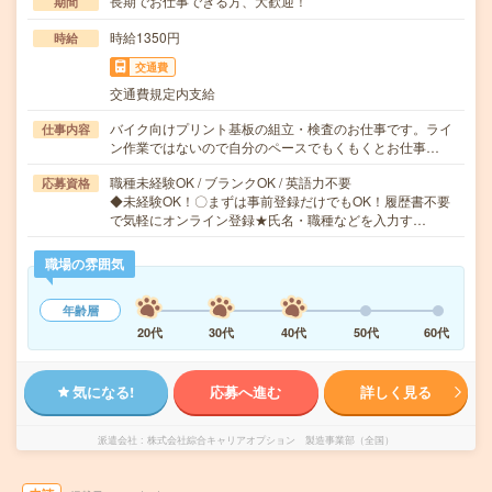
長期でお仕事できる方、大歓迎！
期間
時給1350円
時給
交通費
交通費規定内支給
バイク向けプリント基板の組立・検査のお仕事です。ライ
仕事内容
ン作業ではないので自分のペースでもくもくとお仕事…
職種未経験OK / ブランクOK / 英語力不要
応募資格
◆未経験OK！〇まずは事前登録だけでもOK！履歴書不要
で気軽にオンライン登録★氏名・職種などを入力す…
職場の雰囲気
年齢層
20代
30代
40代
50代
60代
気になる!
応募へ進む
詳しく見る
派遣会社
株式会社綜合キャリアオプション 製造事業部（全国）