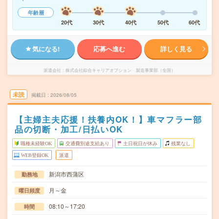
年齢層
20代
30代
40代
50代
60代
気になる!
応募へ進む
詳しく見る
派遣会社
株式会社綜合キャリアオプション 製造事業部（全国）
未読
掲載日
2026/08/05
【主婦主夫応援！扶養内OK！】車マフラー部
品の切断・加工/日払いOK
職種未経験OK
交通費別途支給あり
土日祝日が休み
残業なし
WEB登録OK
派遣
新潟市西蒲区
勤務地
月～金
曜日頻度
08:10～17:20
時間