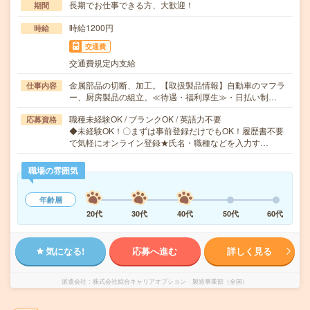
長期でお仕事できる方、大歓迎！
期間
時給1200円
時給
交通費
交通費規定内支給
金属部品の切断、加工。【取扱製品情報】自動車のマフラ
仕事内容
ー、厨房製品の組立。≪待遇・福利厚生≫・日払い制…
職種未経験OK / ブランクOK / 英語力不要
応募資格
◆未経験OK！〇まずは事前登録だけでもOK！履歴書不要
で気軽にオンライン登録★氏名・職種などを入力す…
職場の雰囲気
年齢層
20代
30代
40代
50代
60代
気になる!
応募へ進む
詳しく見る
派遣会社
株式会社綜合キャリアオプション 製造事業部（全国）