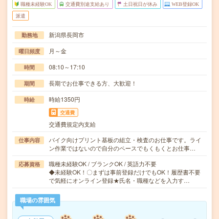
職種未経験OK
交通費別途支給あり
土日祝日が休み
WEB登録OK
派遣
新潟県長岡市
勤務地
月～金
曜日頻度
08:10～17:10
時間
長期でお仕事できる方、大歓迎！
期間
時給1350円
時給
交通費
交通費規定内支給
バイク向けプリント基板の組立・検査のお仕事です。ライ
仕事内容
ン作業ではないので自分のペースでもくもくとお仕事…
職種未経験OK / ブランクOK / 英語力不要
応募資格
◆未経験OK！〇まずは事前登録だけでもOK！履歴書不要
で気軽にオンライン登録★氏名・職種などを入力す…
職場の雰囲気