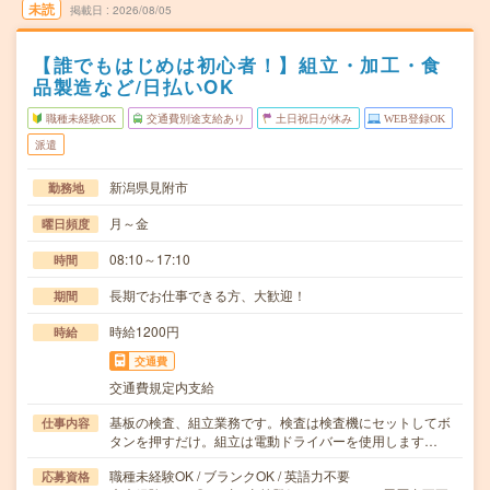
未読
掲載日
2026/08/05
【誰でもはじめは初心者！】組立・加工・食
品製造など/日払いOK
職種未経験OK
交通費別途支給あり
土日祝日が休み
WEB登録OK
派遣
新潟県見附市
勤務地
月～金
曜日頻度
08:10～17:10
時間
長期でお仕事できる方、大歓迎！
期間
時給1200円
時給
交通費
交通費規定内支給
基板の検査、組立業務です。検査は検査機にセットしてボ
仕事内容
タンを押すだけ。組立は電動ドライバーを使用します…
職種未経験OK / ブランクOK / 英語力不要
応募資格