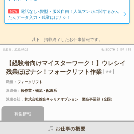
電話なし×髪型・服装自由！人気マンガに関するかん
NEW
たんデータ入力・残業ほぼナシ！
以下、掲載終了したお仕事情報です。
掲載日
2026/07/22
No.SCOTH15145714-T5
【経験者向けマイスターワーク！】ウレシイ
残業ほぼナシ！フォークリフト作業
派遣
職種
フォークリフト
派遣先
軽作業・物流・配送系
派遣会社
株式会社綜合キャリアオプション 製造事業部（全国）
募集情報
お仕事の概要