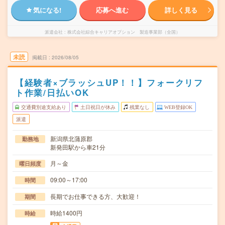
気になる!
応募へ進む
詳しく見る
派遣会社
株式会社綜合キャリアオプション 製造事業部（全国）
未読
掲載日
2026/08/05
【経験者×ブラッシュUP！！】フォークリフ
ト作業/日払いOK
交通費別途支給あり
土日祝日が休み
残業なし
WEB登録OK
派遣
新潟県北蒲原郡
勤務地
新発田駅から車21分
月～金
曜日頻度
09:00～17:00
時間
長期でお仕事できる方、大歓迎！
期間
時給1400円
時給