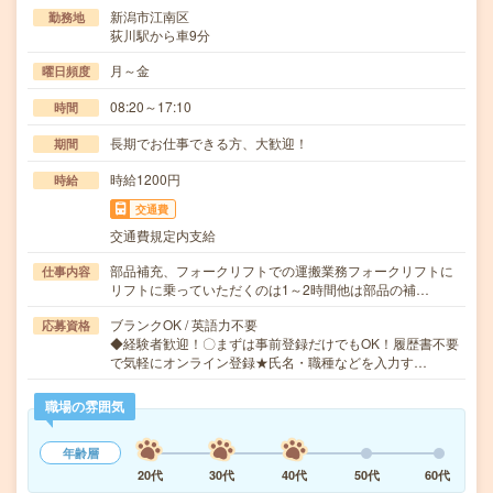
新潟市江南区
勤務地
荻川駅から車9分
月～金
曜日頻度
08:20～17:10
時間
長期でお仕事できる方、大歓迎！
期間
時給1200円
時給
交通費
交通費規定内支給
部品補充、フォークリフトでの運搬業務フォークリフトに
仕事内容
リフトに乗っていただくのは1～2時間他は部品の補…
ブランクOK / 英語力不要
応募資格
◆経験者歓迎！〇まずは事前登録だけでもOK！履歴書不要
で気軽にオンライン登録★氏名・職種などを入力す…
職場の雰囲気
年齢層
20代
30代
40代
50代
60代