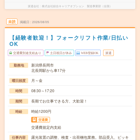
派遣会社
株式会社綜合キャリアオプション 製造事業部（全国）
未読
掲載日
2026/08/05
【経験者歓迎！】フォークリフト作業/日払い
OK
交通費別途支給あり
土日祝日が休み
WEB登録OK
派遣
新潟県長岡市
勤務地
北長岡駅から車17分
月～金
曜日頻度
08:30～17:20
時間
長期でお仕事できる方、大歓迎！
期間
時給1200円
時給
交通費
交通費規定内支給
露光装置の調整、検査・出荷梱包業務。部品受入、ピッキ
仕事内容