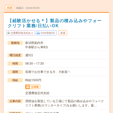
未読
掲載日
2026/08/05
【経験活かせる＊】製品の積み込みやフォー
クリフト業務/日払いOK
交通費別途支給あり
WEB登録OK
派遣
新潟県胎内市
勤務地
中条駅から車8分
週5日
曜日頻度
08:30～17:30
時間
長期でお仕事できる方、大歓迎！
期間
時給1500円
時給
交通費
交通費規定内支給
潤滑油を製造している工場にて製品の積み込みやフォーク
仕事内容
リフト業務(カウンタータイプ)をお願いします。最…