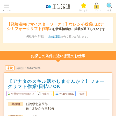
メニュー
気になる!
ログイン
検索
【経験者向けマイスターワーク！】ウレシイ残業ほぼナ
シ！フォークリフト作業
のお仕事情報は、掲載が終了しています
掲載時の情報は、
ページ下部
からご覧いただけます。
お探しの条件に近い派遣のお仕事
未読
掲載日
2026/08/09
【アナタのスキル活かしませんか？】フォー
クリフト作業/日払いOK
交通費別途支給あり
残業なし
WEB登録OK
派遣
新潟県北蒲原郡
勤務地
佐々木駅から車15分