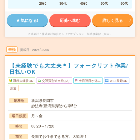
20代
30代
40代
50代
60代
気になる!
応募へ進む
詳しく見る
派遣会社
株式会社綜合キャリアオプション 製造事業部（全国）
未読
掲載日
2026/08/05
【未経験でも大丈夫＊】フォークリフト作業/
日払いOK
職種未経験OK
交通費別途支給あり
土日祝日が休み
WEB登録OK
派遣
新潟県長岡市
勤務地
妙法寺(新潟県)駅から車5分
月～金
曜日頻度
08:20～17:20
時間
長期でお仕事できる方、大歓迎！
期間