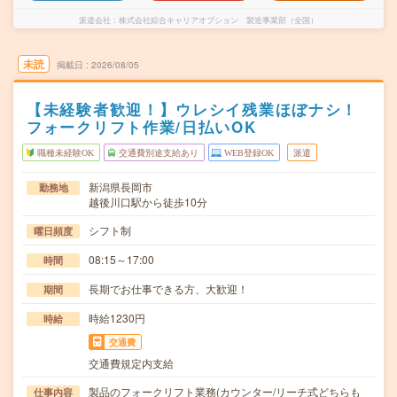
派遣会社
株式会社綜合キャリアオプション 製造事業部（全国）
未読
掲載日
2026/08/05
【未経験者歓迎！】ウレシイ残業ほぼナシ！
フォークリフト作業/日払いOK
職種未経験OK
交通費別途支給あり
WEB登録OK
派遣
新潟県長岡市
勤務地
越後川口駅から徒歩10分
シフト制
曜日頻度
08:15～17:00
時間
長期でお仕事できる方、大歓迎！
期間
時給1230円
時給
交通費
交通費規定内支給
製品のフォークリフト業務(カウンター/リーチ式どちらも
仕事内容