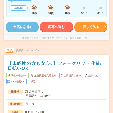
年齢層
20代
30代
40代
50代
60代
気になる!
応募へ進む
詳しく見る
派遣会社
株式会社綜合キャリアオプション 製造事業部（全国）
未読
掲載日
2026/08/05
【未経験の方も安心○】フォークリフト作業/
日払いOK
職種未経験OK
交通費別途支給あり
土日祝日が休み
残業なし
WEB登録OK
派遣
新潟県長岡市
勤務地
長岡駅から車10分
月～金
曜日頻度
09:00～17:00
時間