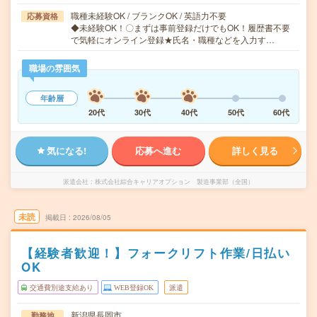
職種未経験OK / ブランクOK / 英語力不要
応募資格
◆未経験OK！〇まずは事前登録だけでもOK！履歴書不要
で気軽にオンライン登録★氏名・職種などを入力す…
職場の雰囲気
年齢層
20代
30代
40代
50代
60代
気になる!
応募へ進む
詳しく見る
派遣会社
株式会社綜合キャリアオプション 製造事業部（全国）
未読
掲載日
2026/08/05
【経験者歓迎！】フォークリフト作業/日払い
OK
交通費別途支給あり
WEB登録OK
派遣
新潟県長岡市
勤務地