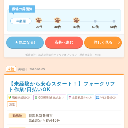
職場の雰囲気
年齢層
20代
30代
40代
50代
60代
気になる!
応募へ進む
詳しく見る
派遣会社
株式会社綜合キャリアオプション 製造事業部（全国）
未読
掲載日
2026/08/05
【未経験から安心スタート！】フォークリフ
ト作業/日払いOK
職種未経験OK
交通費別途支給あり
土日祝日が休み
WEB登録OK
派遣
新潟県新発田市
勤務地
黒山駅から徒歩15分