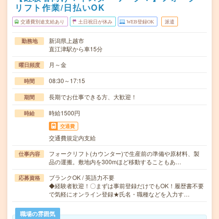
リフト作業/日払いOK
交通費別途支給あり
土日祝日が休み
WEB登録OK
派遣
新潟県上越市
勤務地
直江津駅から車15分
月～金
曜日頻度
08:30～17:15
時間
長期でお仕事できる方、大歓迎！
期間
時給1500円
時給
交通費
交通費規定内支給
フォークリフト(カウンター)で生産前の準備や原材料、製
仕事内容
品の運搬。敷地内を300mほど移動することもあ…
ブランクOK / 英語力不要
応募資格
◆経験者歓迎！〇まずは事前登録だけでもOK！履歴書不要
で気軽にオンライン登録★氏名・職種などを入力す…
職場の雰囲気