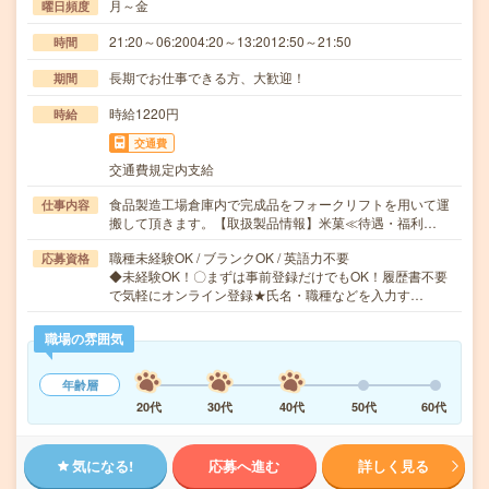
月～金
曜日頻度
21:20～06:2004:20～13:2012:50～21:50
時間
長期でお仕事できる方、大歓迎！
期間
時給1220円
時給
交通費
交通費規定内支給
食品製造工場倉庫内で完成品をフォークリフトを用いて運
仕事内容
搬して頂きます。【取扱製品情報】米菓≪待遇・福利…
職種未経験OK / ブランクOK / 英語力不要
応募資格
◆未経験OK！〇まずは事前登録だけでもOK！履歴書不要
で気軽にオンライン登録★氏名・職種などを入力す…
職場の雰囲気
年齢層
20代
30代
40代
50代
60代
気になる!
応募へ進む
詳しく見る