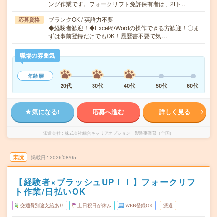
ング作業です。フォークリフト免許保有者は、2tト…
ブランクOK / 英語力不要
応募資格
◆経験者歓迎！◆ExcelやWordの操作できる方歓迎！〇ま
ずは事前登録だけでもOK！履歴書不要で気…
職場の雰囲気
年齢層
20代
30代
40代
50代
60代
気になる!
応募へ進む
詳しく見る
派遣会社
株式会社綜合キャリアオプション 製造事業部（全国）
未読
掲載日
2026/08/05
【経験者×ブラッシュUP！！】フォークリフ
ト作業/日払いOK
交通費別途支給あり
土日祝日が休み
WEB登録OK
派遣