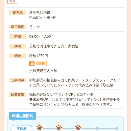
派遣
新潟県胎内市
勤務地
中条駅から車7分
月～金
曜日頻度
08:00～17:00
時間
長期でお仕事できる方、大歓迎！
期間
時給1270円
時給
交通費
交通費規定内支給
樹脂製品の梱包積み替え作業リーチタイプのフォークリフ
仕事内容
トに乗っていただきパレットの積み込み作業【取扱製…
職種未経験OK / ブランクOK / 英語力不要
応募資格
◆未経験OK！〇まずは事前登録だけでもOK！履歴書不要
で気軽にオンライン登録★氏名・職種などを入力す…
職場の雰囲気
年齢層