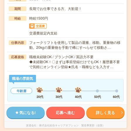
長期でお仕事できる方、大歓迎！
期間
時給1500円
時給
交通費
交通費規定内支給
フォークリフトを使用して製品の運搬、移動。重量物の移
仕事内容
動。20kgの重量物を手動で稀にすべらせて移動さ…
職種未経験OK / ブランクOK / 英語力不要
応募資格
◆未経験OK！〇まずは事前登録だけでもOK！履歴書不要
で気軽にオンライン登録★氏名・職種などを入力す…
職場の雰囲気
年齢層
20代
30代
40代
50代
60代
気になる!
応募へ進む
詳しく見る
派遣会社
株式会社綜合キャリアオプション 製造事業部（全国）