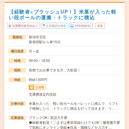
【経験者×ブラッシュUP！】米菓が入った軽
い段ボールの運搬・トラックに積込
交通費別途支給あり
土日祝日が休み
WEB登録OK
派遣
新潟市北区
勤務地
新発田駅から車15分
月～金
曜日頻度
09:00～18:00
時間
長期でお仕事できる方、大歓迎！
期間
時給1300円
時給
交通費
交通費規定内支給
米菓が入った、軽い段ボールをパレットに積んで、リフト
仕事内容
で格納したり、トラックに積込を行って頂きます。リ…
ブランクOK / 英語力不要
応募資格
◆経験者歓迎！〇まずは事前登録だけでもOK！履歴書不要
で気軽にオンライン登録★氏名・職種などを入力す…