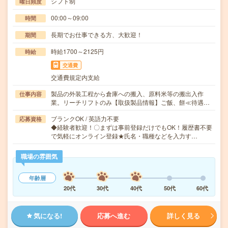
シフト制
曜日頻度
00:00～09:00
時間
長期でお仕事できる方、大歓迎！
期間
時給1700～2125円
時給
交通費
交通費規定内支給
製品の外装工程から倉庫への搬入、原料米等の搬出入作
仕事内容
業。リーチリフトのみ【取扱製品情報】ご飯、餅≪待遇…
ブランクOK / 英語力不要
応募資格
◆経験者歓迎！〇まずは事前登録だけでもOK！履歴書不要
で気軽にオンライン登録★氏名・職種などを入力す…
職場の雰囲気
年齢層
20代
30代
40代
50代
60代
気になる!
応募へ進む
詳しく見る