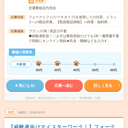
交通費
交通費規定内支給
フォークリフト(リーチタイプ)を使用しての出荷、トラッ
仕事内容
クへの積込作業。【取扱製品情報】≪待遇・福利厚…
ブランクOK / 英語力不要
応募資格
◆経験者歓迎！〇まずは事前登録だけでもOK！履歴書不要
で気軽にオンライン登録★氏名・職種などを入力す…
職場の雰囲気
年齢層
20代
30代
40代
50代
60代
気になる!
応募へ進む
詳しく見る
派遣会社
株式会社綜合キャリアオプション 製造事業部（全国）
未読
掲載日
2026/08/05
【経験者向けマイスターワーク！】フォーク