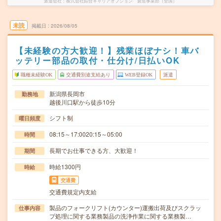
派遣会社
株式会社綜合キャリアオプション 製造事業部（全国）
未読
掲載日
2026/08/05
【未経験の方大歓迎！】残業ほぼナシ！車バ
ッテリー部品の取付・仕分け/日払いOK
職種未経験OK
交通費別途支給あり
WEB登録OK
派遣
新潟県長岡市
勤務地
越後川口駅から徒歩10分
シフト制
曜日頻度
08:15～17:0020:15～05:00
時間
長期でお仕事できる方、大歓迎！
期間
時給1300円
時給
交通費
交通費規定内支給
製品のフォークリフト(カウンター)運搬出荷及びスクラッ
仕事内容
プ処理に関する業務製品の洗浄作業に関する業務製…