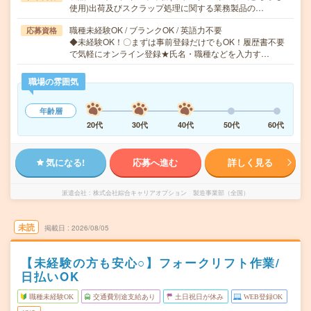
使用)出荷及びスクラップ処理に関する業務製品の…
職種未経験OK / ブランクOK / 英語力不要
応募資格
◆未経験OK！〇まずは事前登録だけでもOK！履歴書不要
で気軽にオンライン登録★氏名・職種などを入力す…
職場の雰囲気
年齢層
20代
30代
40代
50代
60代
気になる!
応募へ進む
詳しく見る
派遣会社
株式会社綜合キャリアオプション 製造事業部（全国）
未読
掲載日
2026/08/05
【未経験の方も安心○】フォークリフト作業/
日払いOK
職種未経験OK
交通費別途支給あり
土日祝日が休み
WEB登録OK