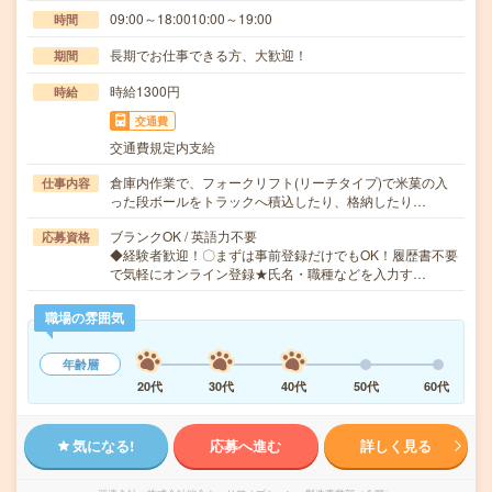
09:00～18:0010:00～19:00
時間
長期でお仕事できる方、大歓迎！
期間
時給1300円
時給
交通費
交通費規定内支給
倉庫内作業で、フォークリフト(リーチタイプ)で米菓の入
仕事内容
った段ボールをトラックへ積込したり、格納したり…
ブランクOK / 英語力不要
応募資格
◆経験者歓迎！〇まずは事前登録だけでもOK！履歴書不要
で気軽にオンライン登録★氏名・職種などを入力す…
職場の雰囲気
年齢層
20代
30代
40代
50代
60代
気になる!
応募へ進む
詳しく見る