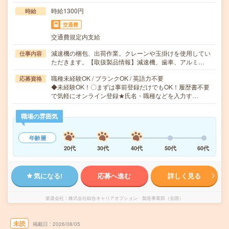
時給1300円
時給
交通費
交通費規定内支給
減速機の梱包、出荷作業。クレーンや玉掛けを使用してい
仕事内容
ただきます。【取扱製品情報】減速機、歯車、アルミ…
職種未経験OK / ブランクOK / 英語力不要
応募資格
◆未経験OK！〇まずは事前登録だけでもOK！履歴書不要
で気軽にオンライン登録★氏名・職種などを入力す…
職場の雰囲気
年齢層
20代
30代
40代
50代
60代
気になる!
応募へ進む
詳しく見る
派遣会社
株式会社綜合キャリアオプション 製造事業部（全国）
未読
掲載日
2026/08/05