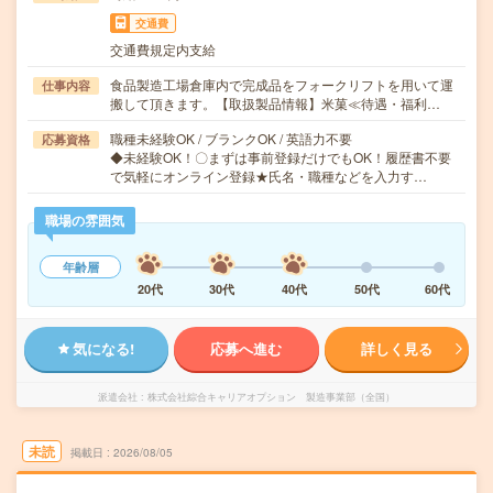
交通費
交通費規定内支給
食品製造工場倉庫内で完成品をフォークリフトを用いて運
仕事内容
搬して頂きます。【取扱製品情報】米菓≪待遇・福利…
職種未経験OK / ブランクOK / 英語力不要
応募資格
◆未経験OK！〇まずは事前登録だけでもOK！履歴書不要
で気軽にオンライン登録★氏名・職種などを入力す…
職場の雰囲気
年齢層
20代
30代
40代
50代
60代
気になる!
応募へ進む
詳しく見る
派遣会社
株式会社綜合キャリアオプション 製造事業部（全国）
未読
掲載日
2026/08/05