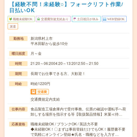
【経験不問！未経験○】フォークリフト作業/
日払いOK
職種未経験OK
交通費別途支給あり
土日祝日が休み
WEB登録OK
派遣
新潟県村上市
勤務地
平木田駅から徒歩10分
月～金
曜日頻度
21:20～06:2004:20～13:2012:50～21:50
時間
長期でお仕事できる方、大歓迎！
期間
時給1220円
時給
交通費
交通費規定内支給
食品製造工場倉庫内で受付事務。伝票の確認や運転手へ荷
仕事内容
卸しする場所を指示する等【取扱製品情報】米菓≪待…
職種未経験OK / ブランクOK / 英語力不要
応募資格
◆未経験OK！〇まずは事前登録だけでもOK！履歴書不要
で気軽にオンライン登録★氏名・職種などを入力す…