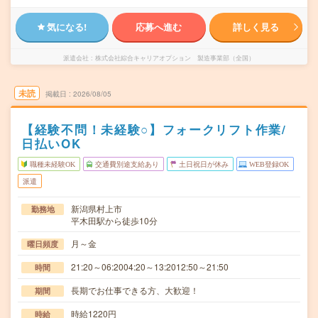
気になる!
応募へ進む
詳しく見る
派遣会社
株式会社綜合キャリアオプション 製造事業部（全国）
未読
掲載日
2026/08/05
【経験不問！未経験○】フォークリフト作業/
日払いOK
職種未経験OK
交通費別途支給あり
土日祝日が休み
WEB登録OK
派遣
新潟県村上市
勤務地
平木田駅から徒歩10分
月～金
曜日頻度
21:20～06:2004:20～13:2012:50～21:50
時間
長期でお仕事できる方、大歓迎！
期間
時給1220円
時給