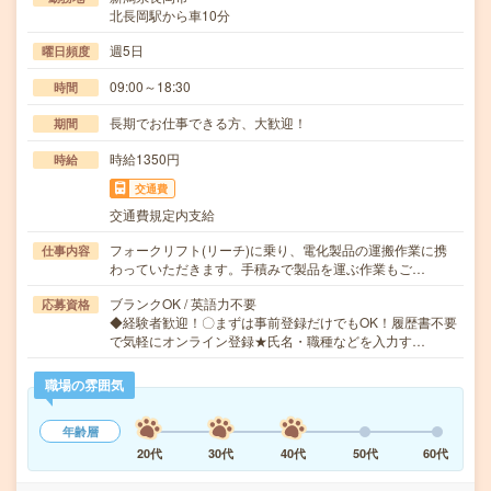
北長岡駅から車10分
週5日
曜日頻度
09:00～18:30
時間
長期でお仕事できる方、大歓迎！
期間
時給1350円
時給
交通費
交通費規定内支給
フォークリフト(リーチ)に乗り、電化製品の運搬作業に携
仕事内容
わっていただきます。手積みで製品を運ぶ作業もご…
ブランクOK / 英語力不要
応募資格
◆経験者歓迎！〇まずは事前登録だけでもOK！履歴書不要
で気軽にオンライン登録★氏名・職種などを入力す…
職場の雰囲気
年齢層
20代
30代
40代
50代
60代