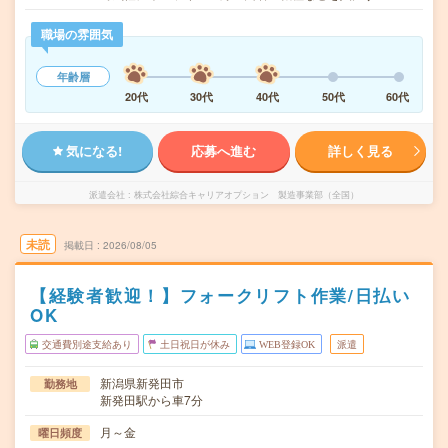
職場の雰囲気
年齢層
20代
30代
40代
50代
60代
気になる!
応募へ進む
詳しく見る
派遣会社
株式会社綜合キャリアオプション 製造事業部（全国）
未読
掲載日
2026/08/05
【経験者歓迎！】フォークリフト作業/日払い
OK
交通費別途支給あり
土日祝日が休み
WEB登録OK
派遣
新潟県新発田市
勤務地
新発田駅から車7分
月～金
曜日頻度