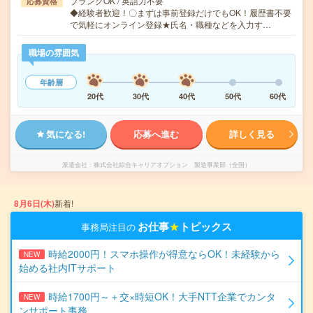
ブランクOK / 英語力不要
応募資格
◆経験者歓迎！〇まずは事前登録だけでもOK！履歴書不要
で気軽にオンライン登録★氏名・職種などを入力す…
職場の雰囲気
年齢層
20代
30代
40代
50代
60代
気になる!
応募へ進む
詳しく見る
派遣会社
株式会社綜合キャリアオプション 製造事業部（全国）
8月6日(木)
新着!
お仕事
★
トピックス
事務局注目の
時給2000円！スマホ操作が得意ならOK！未経験から
NEW
始める社内ITサポート
時給1700円～＋交×時短OK！大手NTT企業でカンタ
NEW
ンサポート事務