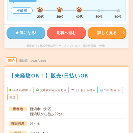
年齢層
20代
30代
40代
50代
60代
気になる!
応募へ進む
詳しく見る
派遣会社
株式会社綜合キャリアオプション 製造事業部（全国）
未読
掲載日
2026/08/05
【未経験OK！】販売/日払いOK
職種未経験OK
交通費別途支給あり
土日祝日が休み
WEB登録OK
派遣
新潟市中央区
勤務地
新潟駅から徒歩22分
月～金
曜日頻度
07:00～12:30