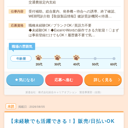
交通費規定内支給
受付補助。総合案内、発券機～待合への誘導、終了確認、
仕事内容
WEB問診介助【取扱製品情報】健診受診機関≪待遇…
職種未経験OK / ブランクOK / 英語力不要
応募資格
◆未経験OK！◆ExcelやWordの操作できる方歓迎！〇まず
は事前登録だけでもOK！履歴書不要で気…
職場の雰囲気
年齢層
20代
30代
40代
50代
60代
気になる!
応募へ進む
詳しく見る
派遣会社
株式会社綜合キャリアオプション 製造事業部（全国）
未読
掲載日
2026/08/05
【未経験でも活躍できる！】販売/日払いOK