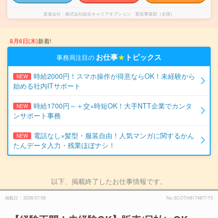
派遣会社
株式会社綜合キャリアオプション 製造事業部（全国）
8月6日(木)
新着!
お仕事
★
トピックス
事務局注目の
時給2000円！スマホ操作が得意ならOK！未経験から
NEW
始める社内ITサポート
時給1700円～＋交×時短OK！大手NTT企業でカンタ
NEW
ンサポート事務
電話なし×髪型・服装自由！人気マンガに関するかん
NEW
たんデータ入力・残業ほぼナシ！
以下、掲載終了したお仕事情報です。
掲載日
2026/07/08
No.SCOTH8174877-T5