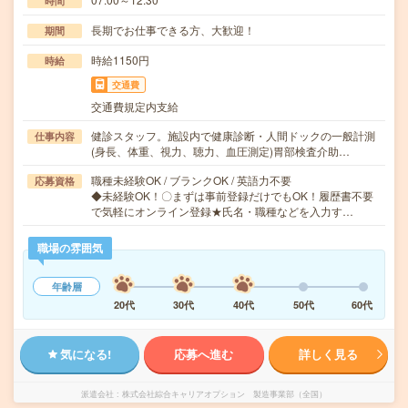
時間
長期でお仕事できる方、大歓迎！
期間
時給1150円
時給
交通費
交通費規定内支給
健診スタッフ。施設内で健康診断・人間ドックの一般計測
仕事内容
(身長、体重、視力、聴力、血圧測定)胃部検査介助…
職種未経験OK / ブランクOK / 英語力不要
応募資格
◆未経験OK！〇まずは事前登録だけでもOK！履歴書不要
で気軽にオンライン登録★氏名・職種などを入力す…
職場の雰囲気
年齢層
20代
30代
40代
50代
60代
気になる!
応募へ進む
詳しく見る
派遣会社
株式会社綜合キャリアオプション 製造事業部（全国）