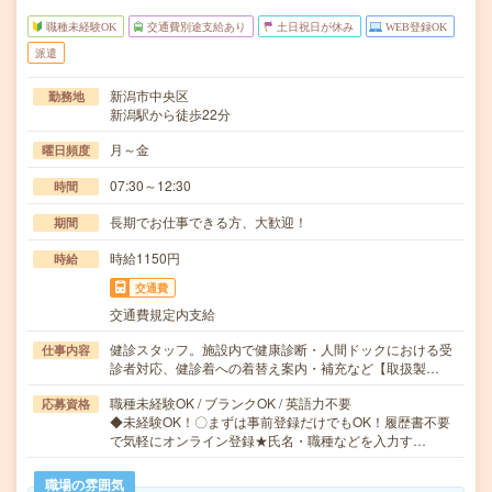
職種未経験OK
交通費別途支給あり
土日祝日が休み
WEB登録OK
派遣
新潟市中央区
勤務地
新潟駅から徒歩22分
月～金
曜日頻度
07:30～12:30
時間
長期でお仕事できる方、大歓迎！
期間
時給1150円
時給
交通費
交通費規定内支給
健診スタッフ。施設内で健康診断・人間ドックにおける受
仕事内容
診者対応、健診着への着替え案内・補充など【取扱製…
職種未経験OK / ブランクOK / 英語力不要
応募資格
◆未経験OK！〇まずは事前登録だけでもOK！履歴書不要
で気軽にオンライン登録★氏名・職種などを入力す…
職場の雰囲気