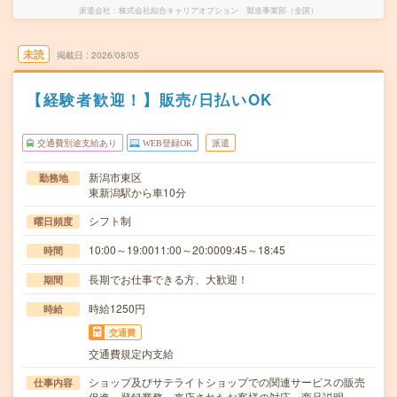
派遣会社
株式会社綜合キャリアオプション 製造事業部（全国）
未読
掲載日
2026/08/05
【経験者歓迎！】販売/日払いOK
交通費別途支給あり
WEB登録OK
派遣
新潟市東区
勤務地
東新潟駅から車10分
シフト制
曜日頻度
10:00～19:0011:00～20:0009:45～18:45
時間
長期でお仕事できる方、大歓迎！
期間
時給1250円
時給
交通費
交通費規定内支給
ショップ及びサテライトショップでの関連サービスの販売
仕事内容
促進・登録業務・来店されたお客様の対応、商品説明…