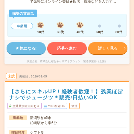
で気軽にオンライン登録★氏名・職種などを入力す…
職場の雰囲気
年齢層
20代
30代
40代
50代
60代
気になる!
応募へ進む
詳しく見る
派遣会社
株式会社綜合キャリアオプション 製造事業部（全国）
未読
掲載日
2026/08/05
【さらにスキルUP！経験者歓迎！】残業ほぼ
ナシでジュージツ＊販売/日払いOK
交通費別途支給あり
WEB登録OK
派遣
新潟県柏崎市
勤務地
柏崎駅から車6分
シフト制
曜日頻度