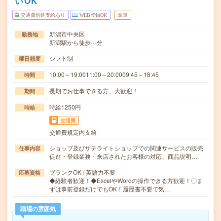
いOK
交通費別途支給あり
WEB登録OK
派遣
新潟市中央区
勤務地
新潟駅から徒歩---分
シフト制
曜日頻度
10:00～19:0011:00～20:0009:45～18:45
時間
長期でお仕事できる方、大歓迎！
期間
時給1250円
時給
交通費
交通費規定内支給
ショップ及びサテライトショップでの関連サービスの販売
仕事内容
促進・登録業務・来店されたお客様の対応、商品説明…
ブランクOK / 英語力不要
応募資格
◆経験者歓迎！◆ExcelやWordの操作できる方歓迎！〇ま
ずは事前登録だけでもOK！履歴書不要で気…
職場の雰囲気