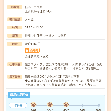
新潟市中央区
勤務地
上所駅から徒歩34分
月～金
曜日頻度
07:30～13:00
時間
長期でお仕事できる方、大歓迎！
期間
時給1150円
時給
交通費
交通費規定内支給
健診スタッフ。施設内で健康診断・人間ドックにおける受
仕事内容
診者対応、健診着への着替え案内・補充など【取扱製…
職種未経験OK / ブランクOK / 英語力不要
応募資格
◆未経験OK！〇まずは事前登録だけでもOK！履歴書不要
で気軽にオンライン登録★氏名・職種などを入力す…
職場の雰囲気
年齢層
20代
30代
40代
50代
60代