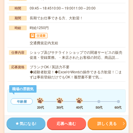
09:45～18:4510:00～19:0011:00～20:00
時間
長期でお仕事できる方、大歓迎！
期間
時給1250円
時給
交通費
交通費規定内支給
ショップ及びサテライトショップでの関連サービスの販売
仕事内容
促進・登録業務。・来店されたお客様の対応、商品説…
ブランクOK / 英語力不要
応募資格
◆経験者歓迎！◆ExcelやWordの操作できる方歓迎！〇ま
ずは事前登録だけでもOK！履歴書不要で気…
職場の雰囲気
年齢層
20代
30代
40代
50代
60代
気になる!
応募へ進む
詳しく見る