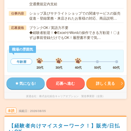
交通費規定内支給
ショップ及びサテライトショップでの関連サービスの販売
仕事内容
促進・登録業務・来店されたお客様の対応、商品説明…
ブランクOK / 英語力不要
応募資格
◆経験者歓迎！◆ExcelやWordの操作できる方歓迎！〇ま
ずは事前登録だけでもOK！履歴書不要で気…
職場の雰囲気
年齢層
20代
30代
40代
50代
60代
気になる!
応募へ進む
詳しく見る
派遣会社
株式会社綜合キャリアオプション 製造事業部（全国）
未読
掲載日
2026/08/05
【経験者向けマイスターワーク！】販売/日払