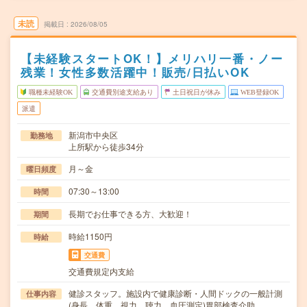
未読
掲載日
2026/08/05
【未経験スタートOK！】メリハリ一番・ノー
残業！女性多数活躍中！販売/日払いOK
職種未経験OK
交通費別途支給あり
土日祝日が休み
WEB登録OK
派遣
新潟市中央区
勤務地
上所駅から徒歩34分
月～金
曜日頻度
07:30～13:00
時間
長期でお仕事できる方、大歓迎！
期間
時給1150円
時給
交通費
交通費規定内支給
健診スタッフ。施設内で健康診断・人間ドックの一般計測
仕事内容
(身長、体重、視力、聴力、血圧測定)胃部検査介助…