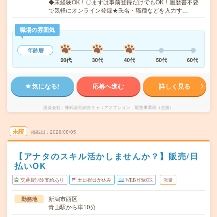
◆未経験OK！〇まずは事前登録だけでもOK！履歴書不要
で気軽にオンライン登録★氏名・職種などを入力す…
職場の雰囲気
年齢層
20代
30代
40代
50代
60代
気になる!
応募へ進む
詳しく見る
派遣会社
株式会社綜合キャリアオプション 製造事業部（全国）
未読
掲載日
2026/08/05
【アナタのスキル活かしませんか？】販売/日
払いOK
交通費別途支給あり
土日祝日が休み
WEB登録OK
派遣
新潟市西区
勤務地
青山駅から車10分