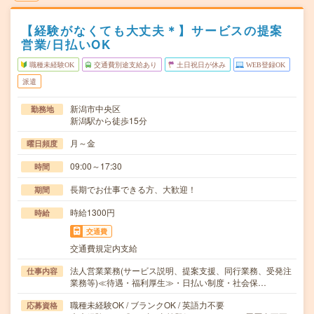
【経験がなくても大丈夫＊】サービスの提案
営業/日払いOK
職種未経験OK
交通費別途支給あり
土日祝日が休み
WEB登録OK
派遣
新潟市中央区
勤務地
新潟駅から徒歩15分
月～金
曜日頻度
09:00～17:30
時間
長期でお仕事できる方、大歓迎！
期間
時給1300円
時給
交通費
交通費規定内支給
法人営業業務(サービス説明、提案支援、同行業務、受発注
仕事内容
業務等)≪待遇・福利厚生≫・日払い制度・社会保…
職種未経験OK / ブランクOK / 英語力不要
応募資格