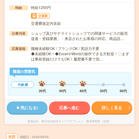
時給1250円
時給
交通費
交通費規定内支給
ショップ及びサテライトショップでの関連サービスの販売
仕事内容
促進・登録業務。・来店されたお客様の対応、商品説…
職種未経験OK / ブランクOK / 英語力不要
応募資格
◆未経験OK！◆ExcelやWordの操作できる方歓迎！〇まず
は事前登録だけでもOK！履歴書不要で気…
職場の雰囲気
年齢層
20代
30代
40代
50代
60代
気になる!
応募へ進む
詳しく見る
派遣会社
株式会社綜合キャリアオプション 製造事業部（全国）
未読
掲載日
2026/08/05