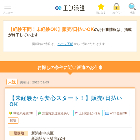
メニュー
気になる!
ログイン
検索
【経験不問！未経験OK】販売/日払いOK
のお仕事情報は、掲載
が終了しています
掲載時の情報は、
ページ下部
からご覧いただけます。
お探しの条件に近い派遣のお仕事
未読
掲載日
2026/08/05
【未経験から安心スタート！】販売/日払い
OK
職種未経験OK
交通費別途支給あり
土日祝日が休み
WEB登録OK
派遣
新潟市中央区
勤務地
新潟駅から徒歩22分