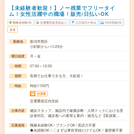
【未経験者歓迎！】ノー残業でフリータイ
ム！女性活躍中の職場！販売/日払いOK
職種未経験OK
交通費別途支給あり
土日祝日が休み
WEB登録OK
派遣
新潟市西区
勤務地
小針駅からバス23分
月～金
曜日頻度
07:00～12:00
時間
長期でお仕事できる方、大歓迎！
期間
時給1150円
時給
交通費
交通費規定内支給
健診スタッフ。施設内で健康診断・人間ドックにおける受
仕事内容
診者対応、健診着への着替え案内・補充など【取扱製…
職種未経験OK / ブランクOK / 英語力不要
応募資格
◆未経験OK！〇まずは事前登録だけでもOK！履歴書不要