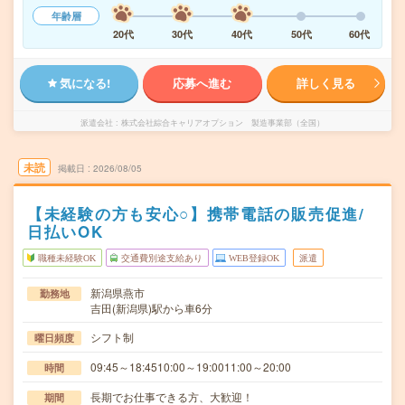
年齢層
20代
30代
40代
50代
60代
気になる!
応募へ進む
詳しく見る
派遣会社
株式会社綜合キャリアオプション 製造事業部（全国）
未読
掲載日
2026/08/05
【未経験の方も安心○】携帯電話の販売促進/
日払いOK
職種未経験OK
交通費別途支給あり
WEB登録OK
派遣
新潟県燕市
勤務地
吉田(新潟県)駅から車6分
シフト制
曜日頻度
09:45～18:4510:00～19:0011:00～20:00
時間
長期でお仕事できる方、大歓迎！
期間