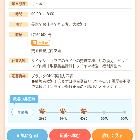
月～金
曜日頻度
09:00～18:00
時間
長期でお仕事できる方、大歓迎！
期間
時給1500円
時給
交通費
交通費規定内支給
タイヤショップでのタイヤの交換業務。組み換え、ピッキ
仕事内容
ング作業【取扱製品情報】タイヤ≪待遇・福利厚生≫…
ブランクOK / 英語力不要
応募資格
◆経験者歓迎！〇まずは事前登録だけでもOK！履歴書不要
で気軽にオンライン登録★氏名・職種などを入力す…
職場の雰囲気
年齢層
20代
30代
40代
50代
60代
気になる!
応募へ進む
詳しく見る