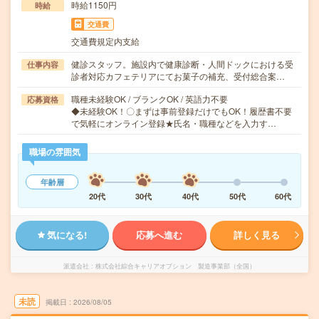
時給1150円
時給
交通費
交通費規定内支給
健診スタッフ。施設内で健康診断・人間ドックにおける受
仕事内容
診者対応カフェテリアにてお菓子の補充、受付総合案…
職種未経験OK / ブランクOK / 英語力不要
応募資格
◆未経験OK！〇まずは事前登録だけでもOK！履歴書不要
で気軽にオンライン登録★氏名・職種などを入力す…
職場の雰囲気
年齢層
20代
30代
40代
50代
60代
気になる!
応募へ進む
詳しく見る
派遣会社
株式会社綜合キャリアオプション 製造事業部（全国）
未読
掲載日
2026/08/05