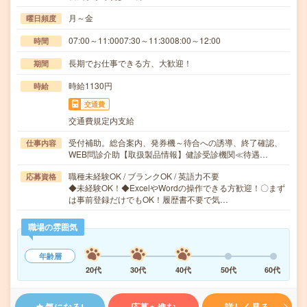
月～金
曜日頻度
07:00～11:0007:30～11:3008:00～12:00
時間
長期でお仕事できる方、大歓迎！
期間
時給1130円
時給
交通費
交通費規定内支給
受付補助。総合案内、発券機～待合への誘導、終了確認、
仕事内容
WEB問診介助【取扱製品情報】健診受診機関≪待遇…
職種未経験OK / ブランクOK / 英語力不要
応募資格
◆未経験OK！◆ExcelやWordの操作できる方歓迎！〇まず
は事前登録だけでもOK！履歴書不要で気…
職場の雰囲気
年齢層
20代
30代
40代
50代
60代
気になる!
応募へ進む
詳しく見る