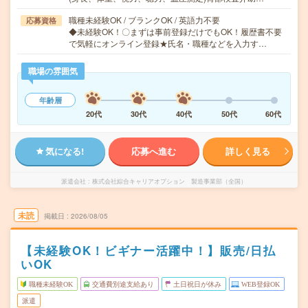
職種未経験OK / ブランクOK / 英語力不要
応募資格
◆未経験OK！〇まずは事前登録だけでもOK！履歴書不要
で気軽にオンライン登録★氏名・職種などを入力す…
職場の雰囲気
年齢層
20代
30代
40代
50代
60代
気になる!
応募へ進む
詳しく見る
派遣会社
株式会社綜合キャリアオプション 製造事業部（全国）
未読
掲載日
2026/08/05
【未経験OK！ビギナー活躍中！】販売/日払
いOK
職種未経験OK
交通費別途支給あり
土日祝日が休み
WEB登録OK
派遣