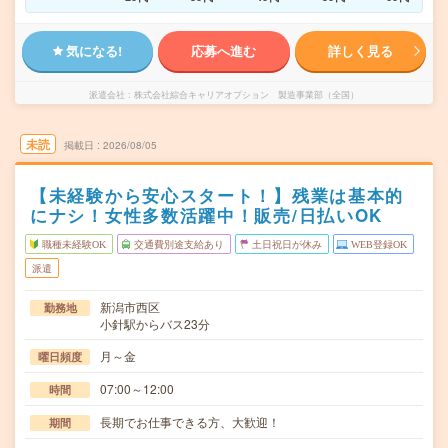
気になる!
応募へ進む
詳しく見る
派遣会社
株式会社綜合キャリアオプション 製造事業部（全国）
未読
掲載日
2026/08/05
【未経験から安心スタート！】残業は基本的
にナシ！女性多数活躍中！販売/日払いOK
職種未経験OK
交通費別途支給あり
土日祝日が休み
WEB登録OK
派遣
新潟市西区
勤務地
小針駅からバス23分
月～金
曜日頻度
07:00～12:00
時間
長期でお仕事できる方、大歓迎！
期間