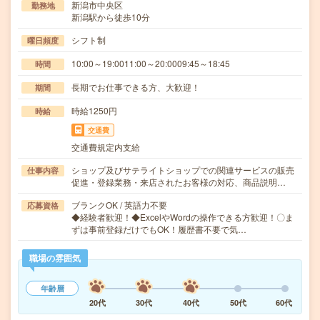
新潟市中央区
勤務地
新潟駅から徒歩10分
シフト制
曜日頻度
10:00～19:0011:00～20:0009:45～18:45
時間
長期でお仕事できる方、大歓迎！
期間
時給1250円
時給
交通費
交通費規定内支給
ショップ及びサテライトショップでの関連サービスの販売
仕事内容
促進・登録業務・来店されたお客様の対応、商品説明…
ブランクOK / 英語力不要
応募資格
◆経験者歓迎！◆ExcelやWordの操作できる方歓迎！〇ま
ずは事前登録だけでもOK！履歴書不要で気…
職場の雰囲気
年齢層
20代
30代
40代
50代
60代