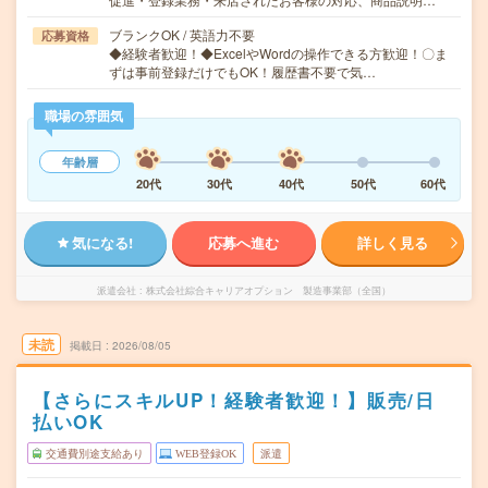
ブランクOK / 英語力不要
応募資格
◆経験者歓迎！◆ExcelやWordの操作できる方歓迎！〇ま
ずは事前登録だけでもOK！履歴書不要で気…
職場の雰囲気
年齢層
20代
30代
40代
50代
60代
気になる!
応募へ進む
詳しく見る
派遣会社
株式会社綜合キャリアオプション 製造事業部（全国）
未読
掲載日
2026/08/05
【さらにスキルUP！経験者歓迎！】販売/日
払いOK
交通費別途支給あり
WEB登録OK
派遣