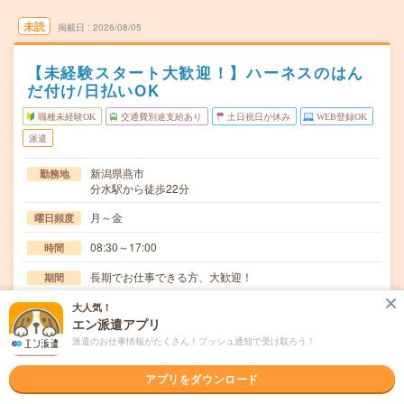
未読
掲載日
2026/08/05
【未経験スタート大歓迎！】ハーネスのはん
だ付け/日払いOK
職種未経験OK
交通費別途支給あり
土日祝日が休み
WEB登録OK
派遣
新潟県燕市
勤務地
分水駅から徒歩22分
月～金
曜日頻度
08:30～17:00
時間
長期でお仕事できる方、大歓迎！
期間
時給1200円
時給
大人気！
エン派遣アプリ
交通費
派遣のお仕事情報がたくさん！プッシュ通知で受け取ろう！
交通費規定内支給
アプリをダウンロード
金属部品の研磨作業。最大10kgのものを手で持って磨くの
仕事内容
で体力が必要【取扱製品情報】半導体製造装置≪…