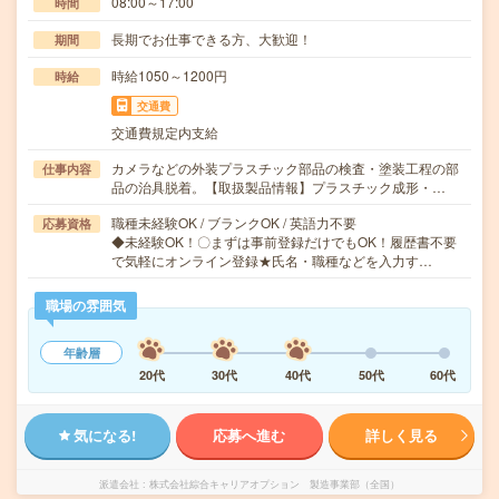
08:00～17:00
時間
長期でお仕事できる方、大歓迎！
期間
時給1050～1200円
時給
交通費
交通費規定内支給
カメラなどの外装プラスチック部品の検査・塗装工程の部
仕事内容
品の治具脱着。【取扱製品情報】プラスチック成形・…
職種未経験OK / ブランクOK / 英語力不要
応募資格
◆未経験OK！〇まずは事前登録だけでもOK！履歴書不要
で気軽にオンライン登録★氏名・職種などを入力す…
職場の雰囲気
年齢層
20代
30代
40代
50代
60代
気になる!
応募へ進む
詳しく見る
派遣会社
株式会社綜合キャリアオプション 製造事業部（全国）