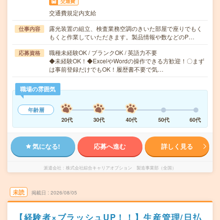
交通費
交通費規定内支給
露光装置の組立、検査業務空調のきいた部屋で座りでもく
仕事内容
もくと作業していただきます。製品情報や数などのP…
職種未経験OK / ブランクOK / 英語力不要
応募資格
◆未経験OK！◆ExcelやWordの操作できる方歓迎！〇まず
は事前登録だけでもOK！履歴書不要で気…
職場の雰囲気
年齢層
20代
30代
40代
50代
60代
気になる!
応募へ進む
詳しく見る
派遣会社
株式会社綜合キャリアオプション 製造事業部（全国）
未読
掲載日
2026/08/05
【経験者×ブラッシュUP！！】生産管理/日払