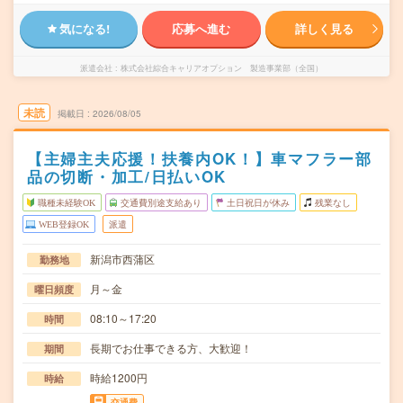
気になる!
応募へ進む
詳しく見る
派遣会社
株式会社綜合キャリアオプション 製造事業部（全国）
未読
掲載日
2026/08/05
【主婦主夫応援！扶養内OK！】車マフラー部
品の切断・加工/日払いOK
職種未経験OK
交通費別途支給あり
土日祝日が休み
残業なし
WEB登録OK
派遣
新潟市西蒲区
勤務地
月～金
曜日頻度
08:10～17:20
時間
長期でお仕事できる方、大歓迎！
期間
時給1200円
時給
交通費