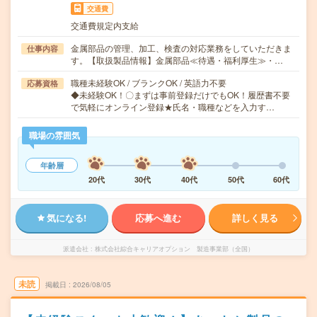
交通費
交通費規定内支給
金属部品の管理、加工、検査の対応業務をしていただきま
仕事内容
す。【取扱製品情報】金属部品≪待遇・福利厚生≫・…
職種未経験OK / ブランクOK / 英語力不要
応募資格
◆未経験OK！〇まずは事前登録だけでもOK！履歴書不要
で気軽にオンライン登録★氏名・職種などを入力す…
職場の雰囲気
年齢層
20代
30代
40代
50代
60代
気になる!
応募へ進む
詳しく見る
派遣会社
株式会社綜合キャリアオプション 製造事業部（全国）
未読
掲載日
2026/08/05