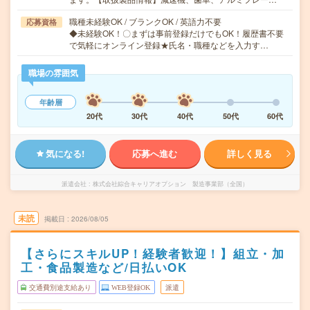
職種未経験OK / ブランクOK / 英語力不要
応募資格
◆未経験OK！〇まずは事前登録だけでもOK！履歴書不要
で気軽にオンライン登録★氏名・職種などを入力す…
職場の雰囲気
年齢層
20代
30代
40代
50代
60代
気になる!
応募へ進む
詳しく見る
派遣会社
株式会社綜合キャリアオプション 製造事業部（全国）
未読
掲載日
2026/08/05
【さらにスキルUP！経験者歓迎！】組立・加
工・食品製造など/日払いOK
交通費別途支給あり
WEB登録OK
派遣