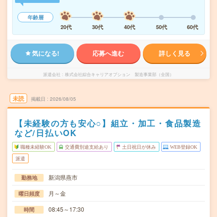
年齢層
20代
30代
40代
50代
60代
気になる!
応募へ進む
詳しく見る
派遣会社
株式会社綜合キャリアオプション 製造事業部（全国）
未読
掲載日
2026/08/05
【未経験の方も安心○】組立・加工・食品製造
など/日払いOK
職種未経験OK
交通費別途支給あり
土日祝日が休み
WEB登録OK
派遣
新潟県燕市
勤務地
月～金
曜日頻度
08:45～17:30
時間