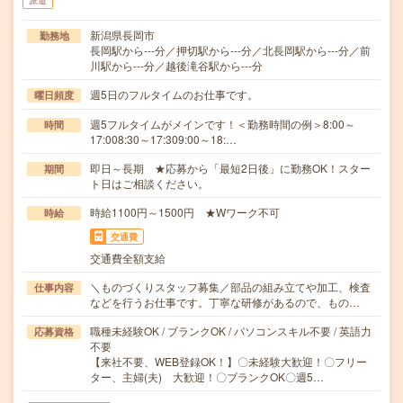
派遣
新潟県長岡市
勤務地
長岡駅から---分／押切駅から---分／北長岡駅から---分／前
川駅から---分／越後滝谷駅から---分
週5日のフルタイムのお仕事です。
曜日頻度
週5フルタイムがメインです！＜勤務時間の例＞8:00～
時間
17:008:30～17:309:00～18:…
即日～長期 ★応募から「最短2日後」に勤務OK！スター
期間
ト日はご相談ください。
時給1100円～1500円 ★Wワーク不可
時給
交通費
交通費全額支給
＼ものづくりスタッフ募集／部品の組み立てや加工、検査
仕事内容
などを行うお仕事です。丁寧な研修があるので、もの…
職種未経験OK / ブランクOK / パソコンスキル不要 / 英語力
応募資格
不要
【来社不要、WEB登録OK！】〇未経験大歓迎！〇フリー
ター、主婦(夫) 大歓迎！〇ブランクOK〇週5…