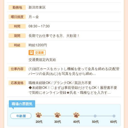
新潟市東区
勤務地
月～金
曜日頻度
08:30～17:30
時間
長期でお仕事できる方、大歓迎！
期間
時給1200円
時給
交通費
交通費規定内支給
(1)油圧ホースをカットし機械を使って金具を締める(2)配管
仕事内容
パーツの金具(ねじ)を写真を見ながら締め…
職種未経験OK / ブランクOK / 英語力不要
応募資格
◆未経験OK！〇まずは事前登録だけでもOK！履歴書不要
で気軽にオンライン登録★氏名・職種などを入力す…
職場の雰囲気
年齢層
20代
30代
40代
50代
60代