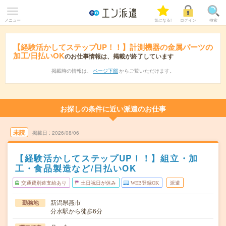
メニュー
気になる!
ログイン
検索
【経験活かしてステップUP！！】計測機器の金属パーツの
加工/日払いOK
のお仕事情報は、掲載が終了しています
掲載時の情報は、
ページ下部
からご覧いただけます。
お探しの条件に近い派遣のお仕事
未読
掲載日
2026/08/06
【経験活かしてステップUP！！】組立・加
工・食品製造など/日払いOK
交通費別途支給あり
土日祝日が休み
WEB登録OK
派遣
新潟県燕市
勤務地
分水駅から徒歩6分