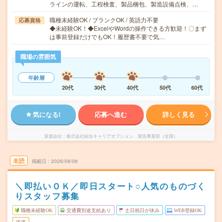
ラインの運転、工程検査、製品梱包、製造設備点検、…
職種未経験OK / ブランクOK / 英語力不要
応募資格
◆未経験OK！◆ExcelやWordの操作できる方歓迎！〇まず
は事前登録だけでもOK！履歴書不要で気…
職場の雰囲気
年齢層
20代
30代
40代
50代
60代
気になる!
応募へ進む
詳しく見る
派遣会社
株式会社綜合キャリアオプション 製造事業部（全国）
未読
掲載日
2026/08/06
＼即払いＯＫ／即日スタート○人気のものづく
りスタッフ募集
職種未経験OK
交通費別途支給あり
土日祝日が休み
WEB登録OK