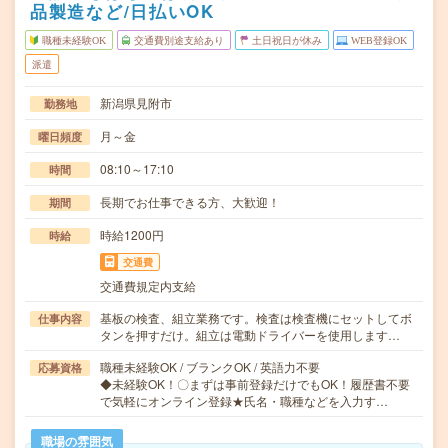
品製造など/日払いOK
職種未経験OK
交通費別途支給あり
土日祝日が休み
WEB登録OK
派遣
新潟県見附市
勤務地
月～金
曜日頻度
08:10～17:10
時間
長期でお仕事できる方、大歓迎！
期間
時給1200円
時給
交通費
交通費規定内支給
基板の検査、組立業務です。検査は検査機にセットしてボ
仕事内容
タンを押すだけ。組立は電動ドライバーを使用します…
職種未経験OK / ブランクOK / 英語力不要
応募資格
◆未経験OK！〇まずは事前登録だけでもOK！履歴書不要
で気軽にオンライン登録★氏名・職種などを入力す…
職場の雰囲気