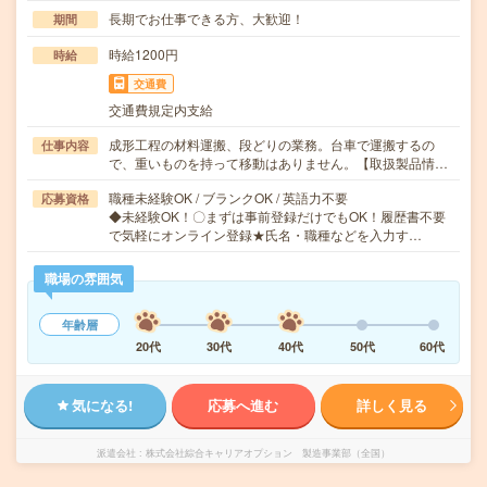
長期でお仕事できる方、大歓迎！
期間
時給1200円
時給
交通費
交通費規定内支給
成形工程の材料運搬、段どりの業務。台車で運搬するの
仕事内容
で、重いものを持って移動はありません。【取扱製品情…
職種未経験OK / ブランクOK / 英語力不要
応募資格
◆未経験OK！〇まずは事前登録だけでもOK！履歴書不要
で気軽にオンライン登録★氏名・職種などを入力す…
職場の雰囲気
年齢層
20代
30代
40代
50代
60代
気になる!
応募へ進む
詳しく見る
派遣会社
株式会社綜合キャリアオプション 製造事業部（全国）