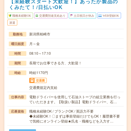
【未経験スタート大歓迎！】あったか製品の
くみたて！/日払いOK
職種未経験OK
交通費別途支給あり
土日祝日が休み
WEB登録OK
派遣
新潟県柏崎市
勤務地
月～金
曜日頻度
08:10～17:10
時間
長期でお仕事できる方、大歓迎！
期間
時給1170円
時給
交通費
交通費規定内支給
電動ドライバーを使用して石油ストーブの組立業務を行っ
仕事内容
ていただきます。【取扱い製品】電動ドライバー、石…
職種未経験OK / ブランクOK / 英語力不要
応募資格
◆未経験OK！〇まずは事前登録だけでもOK！履歴書不要
で気軽にオンライン登録★氏名・職種などを入力す…