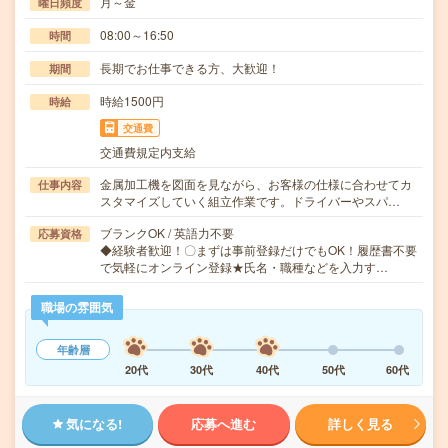
月～金
曜日頻度
08:00～16:50
時間
長期でお仕事できる方、大歓迎！
期間
時給1500円
時給
交通費
交通費規定内支給
金属加工機を図面を見ながら、お客様の仕様に合わせてカ
仕事内容
スタマイズしていく組立作業です。ドライバーやスパ…
ブランクOK / 英語力不要
応募資格
◆経験者歓迎！〇まずは事前登録だけでもOK！履歴書不要
で気軽にオンライン登録★氏名・職種などを入力す…
職場の雰囲気
年齢層
20代
30代
40代
50代
60代
気になる!
応募へ進む
詳しく見る