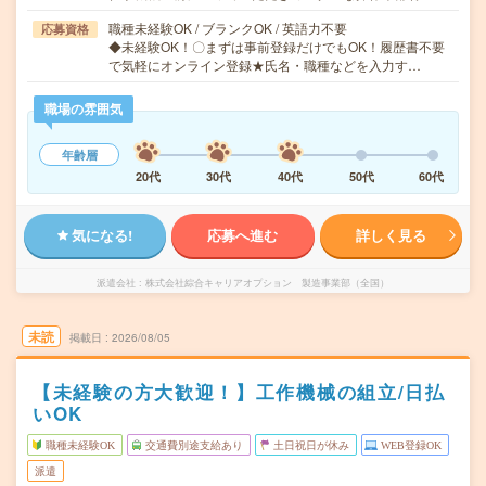
職種未経験OK / ブランクOK / 英語力不要
応募資格
◆未経験OK！〇まずは事前登録だけでもOK！履歴書不要
で気軽にオンライン登録★氏名・職種などを入力す…
職場の雰囲気
年齢層
20代
30代
40代
50代
60代
気になる!
応募へ進む
詳しく見る
派遣会社
株式会社綜合キャリアオプション 製造事業部（全国）
未読
掲載日
2026/08/05
【未経験の方大歓迎！】工作機械の組立/日払
いOK
職種未経験OK
交通費別途支給あり
土日祝日が休み
WEB登録OK
派遣