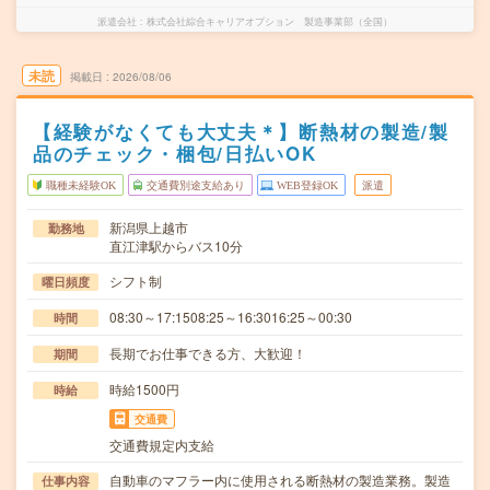
派遣会社
株式会社綜合キャリアオプション 製造事業部（全国）
未読
掲載日
2026/08/06
【経験がなくても大丈夫＊】断熱材の製造/製
品のチェック・梱包/日払いOK
職種未経験OK
交通費別途支給あり
WEB登録OK
派遣
新潟県上越市
勤務地
直江津駅からバス10分
シフト制
曜日頻度
08:30～17:1508:25～16:3016:25～00:30
時間
長期でお仕事できる方、大歓迎！
期間
時給1500円
時給
交通費
交通費規定内支給
自動車のマフラー内に使用される断熱材の製造業務。製造
仕事内容