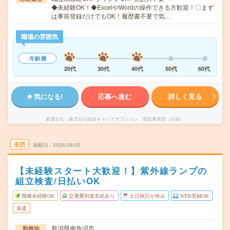
◆未経験OK！◆ExcelやWordの操作できる方歓迎！〇まず
は事前登録だけでもOK！履歴書不要で気…
職場の雰囲気
年齢層
20代
30代
40代
50代
60代
気になる!
応募へ進む
詳しく見る
派遣会社
株式会社綜合キャリアオプション 製造事業部（全国）
未読
掲載日
2026/08/05
【未経験スタート大歓迎！】紫外線ランプの
組立検査/日払いOK
職種未経験OK
交通費別途支給あり
土日祝日が休み
WEB登録OK
派遣
新潟県南魚沼市
勤務地