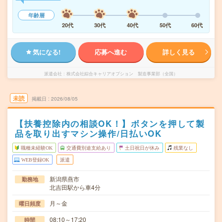
年齢層
20代
30代
40代
50代
60代
気になる!
応募へ進む
詳しく見る
派遣会社
株式会社綜合キャリアオプション 製造事業部（全国）
未読
掲載日
2026/08/05
【扶養控除内の相談OK！】ボタンを押して製
品を取り出すマシン操作/日払いOK
職種未経験OK
交通費別途支給あり
土日祝日が休み
残業なし
WEB登録OK
派遣
新潟県燕市
勤務地
北吉田駅から車4分
月～金
曜日頻度
08:10～17:20
時間