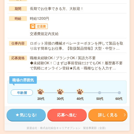
長期でお仕事できる方、大歓迎！
期間
時給1200円
時給
交通費
交通費規定内支給
ロボット溶接の機械オペレーターボタンを押して製品を取
仕事内容
り出す簡単なお仕事。【取扱製品情報】大型・中型ト…
職種未経験OK / ブランクOK / 英語力不要
応募資格
◆未経験OK！〇まずは事前登録だけでもOK！履歴書不要
で気軽にオンライン登録★氏名・職種などを入力す…
職場の雰囲気
年齢層
20代
30代
40代
50代
60代
気になる!
応募へ進む
詳しく見る
派遣会社
株式会社綜合キャリアオプション 製造事業部（全国）