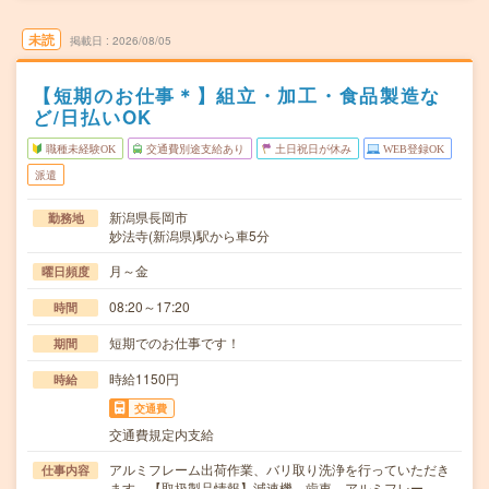
未読
掲載日
2026/08/05
【短期のお仕事＊】組立・加工・食品製造な
ど/日払いOK
職種未経験OK
交通費別途支給あり
土日祝日が休み
WEB登録OK
派遣
新潟県長岡市
勤務地
妙法寺(新潟県)駅から車5分
月～金
曜日頻度
08:20～17:20
時間
短期でのお仕事です！
期間
時給1150円
時給
交通費
交通費規定内支給
アルミフレーム出荷作業、バリ取り洗浄を行っていただき
仕事内容
ます。【取扱製品情報】減速機、歯車、アルミフレー…