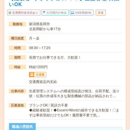
いOK
交通費別途支給あり
土日祝日が休み
WEB登録OK
派遣
新潟県長岡市
勤務地
北長岡駅から車17分
月～金
曜日頻度
08:30～17:20
時間
長期でお仕事できる方、大歓迎！
期間
時給1200円
時給
交通費
交通費規定内支給
生産管理システムへの構成登録及び発注、出荷手配、送り
仕事内容
状・伝票の作成等大きな製造機械の部品が納品されて…
ブランクOK / 英語力不要
応募資格
◆経験者歓迎！◆ExcelやWordの操作できる方歓迎！〇ま
ずは事前登録だけでもOK！履歴書不要で気…
職場の雰囲気