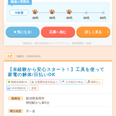
職場の雰囲気
年齢層
20代
30代
40代
50代
60代
気になる!
応募へ進む
詳しく見る
派遣会社
株式会社綜合キャリアオプション 製造事業部（全国）
未読
掲載日
2026/08/05
【未経験から安心スタート！】工具を使って
家電の解体/日払いOK
職種未経験OK
交通費別途支給あり
土日祝日が休み
残業なし
WEB登録OK
派遣
新潟県長岡市
勤務地
押切駅から車5分
月～金
曜日頻度