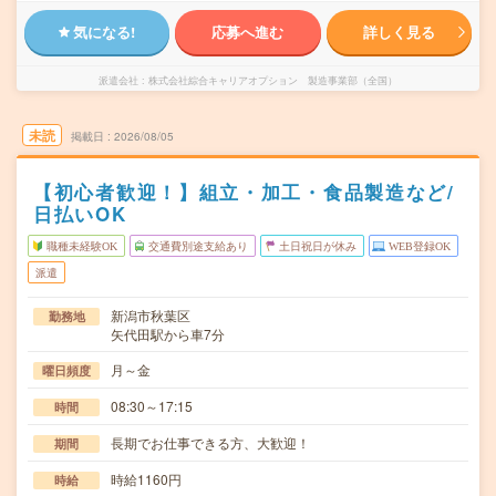
気になる!
応募へ進む
詳しく見る
派遣会社
株式会社綜合キャリアオプション 製造事業部（全国）
未読
掲載日
2026/08/05
【初心者歓迎！】組立・加工・食品製造など/
日払いOK
職種未経験OK
交通費別途支給あり
土日祝日が休み
WEB登録OK
派遣
新潟市秋葉区
勤務地
矢代田駅から車7分
月～金
曜日頻度
08:30～17:15
時間
長期でお仕事できる方、大歓迎！
期間
時給1160円
時給