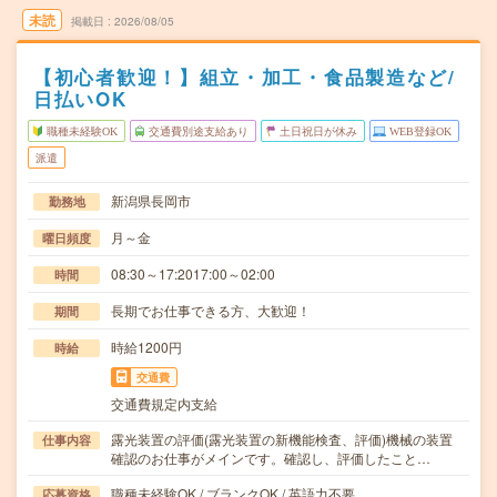
未読
掲載日
2026/08/05
【初心者歓迎！】組立・加工・食品製造など/
日払いOK
職種未経験OK
交通費別途支給あり
土日祝日が休み
WEB登録OK
派遣
新潟県長岡市
勤務地
月～金
曜日頻度
08:30～17:2017:00～02:00
時間
長期でお仕事できる方、大歓迎！
期間
時給1200円
時給
交通費
交通費規定内支給
露光装置の評価(露光装置の新機能検査、評価)機械の装置
仕事内容
確認のお仕事がメインです。確認し、評価したこと…
職種未経験OK / ブランクOK / 英語力不要
応募資格