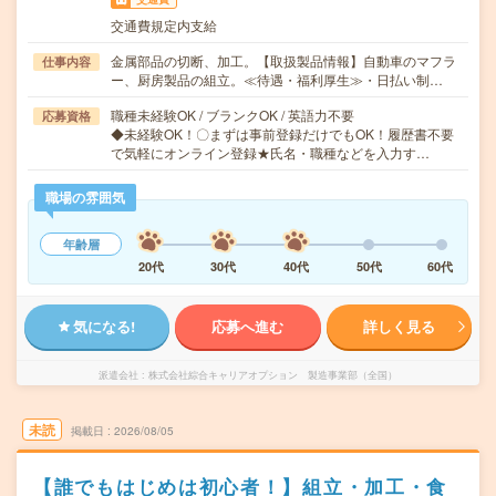
交通費規定内支給
金属部品の切断、加工。【取扱製品情報】自動車のマフラ
仕事内容
ー、厨房製品の組立。≪待遇・福利厚生≫・日払い制…
職種未経験OK / ブランクOK / 英語力不要
応募資格
◆未経験OK！〇まずは事前登録だけでもOK！履歴書不要
で気軽にオンライン登録★氏名・職種などを入力す…
職場の雰囲気
年齢層
20代
30代
40代
50代
60代
気になる!
応募へ進む
詳しく見る
派遣会社
株式会社綜合キャリアオプション 製造事業部（全国）
未読
掲載日
2026/08/05
【誰でもはじめは初心者！】組立・加工・食