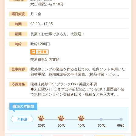
六日町駅から車10分
月～金
曜日頻度
08:20～17:05
時間
長期でお仕事できる方、大歓迎！
期間
時給1200円
時給
交通費
交通費規定内支給
紫外線ランプの製造を作る会社での、社内ソフトを用いた
仕事内容
部材手配、納期確認等の事務業務。(検品作業・ピッ…
職種未経験OK / ブランクOK / 英語力不要
応募資格
◆未経験OK！〇まずは事前登録だけでもOK！履歴書不要
で気軽にオンライン登録★氏名・職種などを入力す…
職場の雰囲気
年齢層
20代
30代
40代
50代
60代