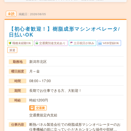
未読
掲載日
2026/08/05
【初心者歓迎！】樹脂成形マシンオペレータ/
日払いOK
職種未経験OK
交通費別途支給あり
土日祝日が休み
WEB登録OK
派遣
新潟市北区
勤務地
月～金
曜日頻度
08:00～17:00
時間
長期でお仕事できる方、大歓迎！
期間
時給1200円
時給
交通費
交通費規定内支給
断熱パネル製造会社での樹脂成形マシンオペレーターのお
仕事内容
仕事機械の前に立っていただきカンタンな操作や部材…