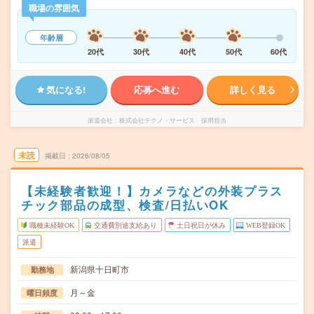
職場の雰囲気
年齢層
20代
30代
40代
50代
60代
気になる!
応募へ進む
詳しく見る
派遣会社
株式会社テクノ・サービス 採用担当
未読
掲載日
2026/08/05
【未経験者歓迎！】カメラなどの外装プラス
チック部品の成型、検査/日払いOK
職種未経験OK
交通費別途支給あり
土日祝日が休み
WEB登録OK
派遣
新潟県十日町市
勤務地
月～金
曜日頻度