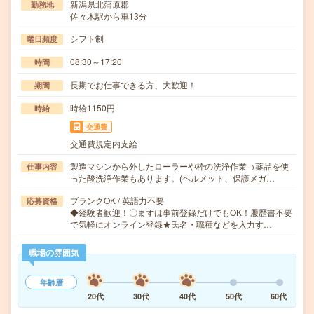
新潟県北蒲原郡
勤務地
佐々木駅から車13分
シフト制
曜日頻度
08:30～17:20
時間
長期でお仕事できる方、大歓迎！
期間
時給1150円
時給
交通費
交通費規定内支給
製造マシンから外したローラーや枠の洗浄作業→薬品を使
仕事内容
った酸洗浄作業もあります。(ヘルメット、保護メガ…
ブランクOK / 英語力不要
応募資格
◆経験者歓迎！〇まずは事前登録だけでもOK！履歴書不要
で気軽にオンライン登録★氏名・職種などを入力す…
職場の雰囲気
年齢層
20代
30代
40代
50代
60代