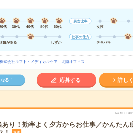
男女比率
20代
30代
40代
50代
60代
女性
仕事の仕方
活気がある
しずか
テキパキ
株式会社ルフト・メディカルケア 北陸オフィス
応募する
詳し
になる！
No.MCEH
当あり！効率よく夕方からお仕事／かんたん
フ！
派遣