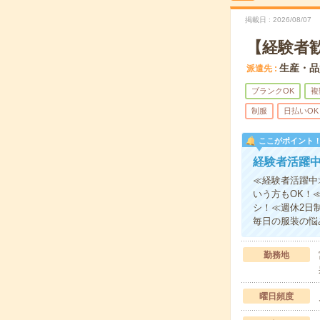
掲載日
2026/08/07
【経験者歓
生産・品
派遣先
ブランクOK
複
制服
日払いOK
ここがポイント
経験者活躍
≪経験者活躍中
いう方もOK！
シ！≪週休2日
毎日の服装の悩
勤務地
曜日頻度