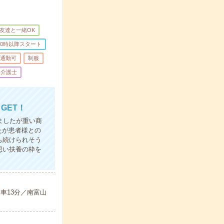
友達と一緒OK
10時以降スタート
通勤可
制服
介護士
GET！
ましたが重い商
たが患者様との
も続けられそう
思い扶養の枠を
車13分／南富山