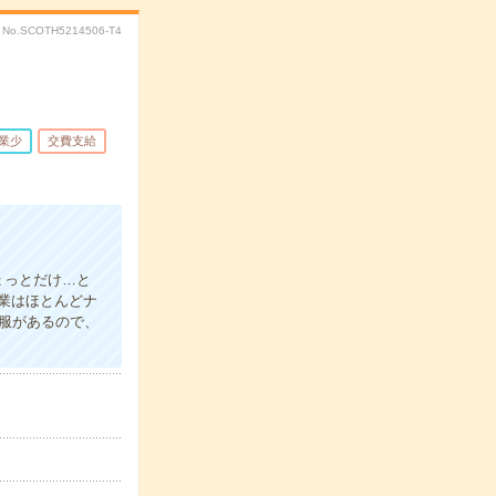
No.SCOTH5214506-T4
業少
交費支給
ょっとだけ…と
業はほとんどナ
服があるので、