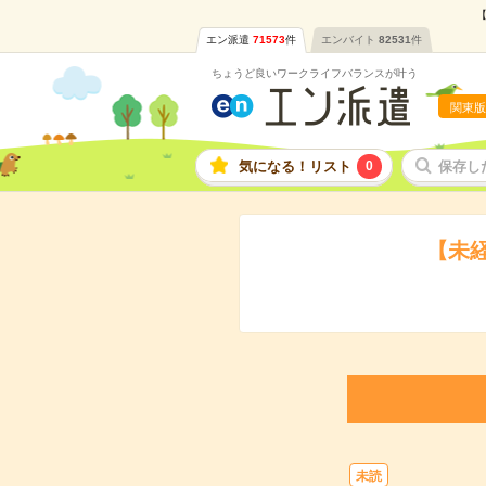
【
エン派遣
71573
件
エンバイト
82531
件
ちょうど良いワークライフバランスが叶う
関東版
気になる！リスト
0
保存し
【未
未読