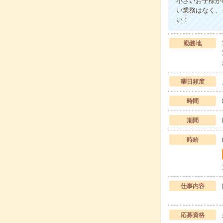
小さいお子様が
い業務はなく、
い！
勤務地
曜日頻度
時間
期間
時給
仕事内容
応募資格