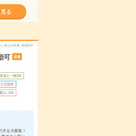
く見る
4011_富山大附属_看護助手
勤可
派遣
友達と一緒OK
土日祝休
週払いOK
齢の方を大募集！