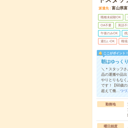
富山県富
派遣先
職種未経験OK
OA不要
英語不
午後のみOK
残
週払いOK
職場
ここがポイント
朝はゆっくり
＼＊スタッフさ
品の運搬や品出
やりとりもなく
です！【60歳
超えて働…
つづ
勤務地
曜日頻度