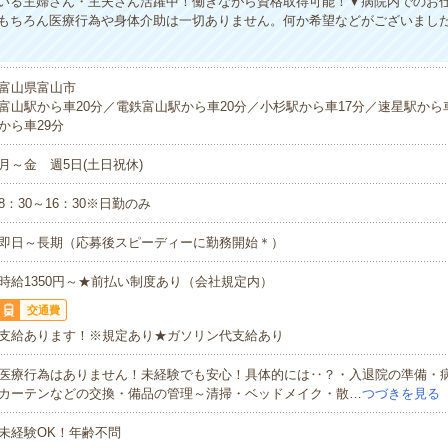
いる主婦さん・主夫さん活躍中！働きながら資格取得可能！▼病院内でのお
もちろん医療行為や身体介助は一切ありません。何か希望などがございまし
富山県富山市
富山駅から車20分／電鉄富山駅から車20分／小杉駅から車17分／速星駅から
から車29分
月～金 週5日(土日祝休)
8：30～16：30※日勤のみ
即日～長期（応募後スピーディーに勤務開始＊）
時給1350円～★前払い制度あり（会社規定内）
交通費
支給あります！※規定あり★ガソリン代支給あり
医療行為はありません！未経験でも安心！具体的には‥？・入退院の準備・
カーテンなどの交換・備品の管理～清掃・ベッドメイク・散…
つづきを見る
未経験OK！年齢不問