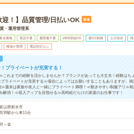
迎！】品質管理/日払いOK
派遣
質・運用管理系
数名募集
英語不要
履歴書不要
WEB登録OK
週5日勤務
土日祝休
残
職場が禁煙
電話対応なし
！
中！プライベートが充実する！
≫これまでの経験を活かしませんか？ブランクがあっても大丈夫！経験はち
≪プライベートが充実する≫場合によってはお願いすることもありますが、残
制≫週末は家族や友人と一緒にプライベート満喫！≪動きやすい制服アリ≫制
み解消！≪収入アップを目指せる≫高時給だらけの派遣のお仕事です！
富山県射水市
呉羽駅から車11分
月～金