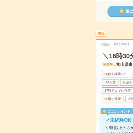
気
未読
掲載日
2026/08/07
＼16時
富山県富
派遣先
職種未経験OK
OA不要
英語不
17時前までの仕事
職場が禁煙
派
ここがポイント
＜未経験OK
＼9割以上の方