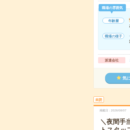
職場の雰囲気
年齢層
職場の様子
派遣会社
気
未読
掲載日
2026/08/07
＼夜間手
トスタッ