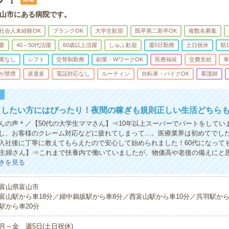
山市にある病院です。
社会人未経験OK
ブランクOK
大学生歓迎
既卒第二新卒OK
複数名募集
要
40～50代活躍
60歳以上活躍
しゅふ歓迎
週5日勤務
土日祝休
朝
業なし
シフト
交替制勤務
副業・WワークOK
医療福祉
交費支給
車
が禁煙
派遣多
電話対応なし
ルーティン
自転車・バイクOK
看護師
！
したい方にはぴったり！夜間の稼ぎも規則正しい生活どちらも
んの声＊／【50代の大学生ママさん】⇒10年以上スーパーでパートをしてい
し、お客様のクレーム対応などに疲れてしまって…。医療業界は初めてでし
入社後に丁寧に教えてもらえたので安心して始められました！60代になって
の主婦さん】⇒これまで扶養内で働いていましたが、物価高や老後の備えにと
きを見る
富山県富山市
富山駅から車18分／婦中鵜坂駅から車8分／西富山駅から車10分／呉羽駅から
駅から車20分
月～金 週5日(土日祝休)