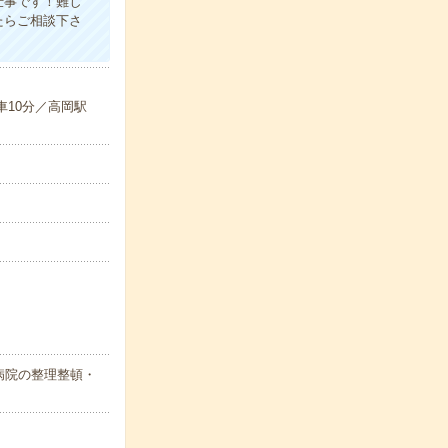
仕事です！難し
たらご相談下さ
車10分／高岡駅
病院の整理整頓・