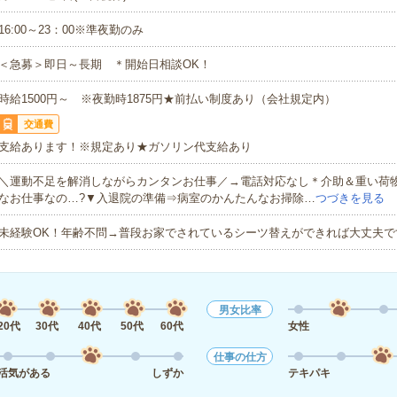
16:00～23：00※準夜勤のみ
＜急募＞即日～長期 ＊開始日相談OK！
時給1500円～ ※夜勤時1875円★前払い制度あり（会社規定内）
交通費
支給あります！※規定あり★ガソリン代支給あり
＼運動不足を解消しながらカンタンお仕事／→電話対応なし＊介助＆重い荷
なお仕事なの…?▼入退院の準備⇒病室のかんたんなお掃除…
つづきを見る
未経験OK！年齢不問→普段お家でされているシーツ替えができれば大丈夫で
男女比率
20代
30代
40代
50代
60代
女性
仕事の仕方
活気がある
しずか
テキパキ