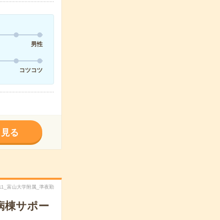
男性
コツコツ
く見る
4011_富山大学附属_準夜勤
病棟サポー