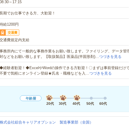
08:30～17:15
長期でお仕事できる方、大歓迎！
時給1200円
交通費
交通費規定内支給
事務所内にて一般的な事務作業をお願い致します。ファイリング、データ管
対などをお願い致します。【取扱製品】医薬品(半固形剤)…
つづきを見る
◆経験者歓迎！◆ExcelやWordの操作できる方歓迎！〇まずは事前登録だけ
不要で気軽にオンライン登録★氏名・職種などを入…
つづきを見る
年齢層
20代
30代
40代
50代
60代
株式会社綜合キャリアオプション 製造事業部（全国）