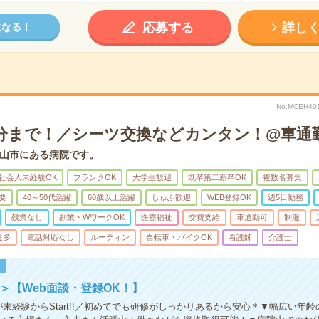
応募する
詳し
になる！
No.MCEH
30分まで！／シーツ交換などカンタン！@車通
山市にある病院です。
社会人未経験OK
ブランクOK
大学生歓迎
既卒第二新卒OK
複数名募集
要
40～50代活躍
60歳以上活躍
しゅふ歓迎
WEB登録OK
週5日勤務
残業なし
副業・WワークOK
医療福祉
交費支給
車通勤可
制服
遣多
電話対応なし
ルーティン
自転車・バイクOK
看護師
介護士
！
!＞【Web面談・登録OK！】
が未経験からStart!!／初めてでも研修がしっかりあるから安心＊▼幅広い年