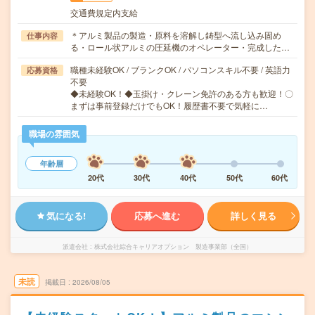
交通費規定内支給
＊アルミ製品の製造・原料を溶解し鋳型へ流し込み固め
仕事内容
る・ロール状アルミの圧延機のオペレーター・完成した…
職種未経験OK / ブランクOK / パソコンスキル不要 / 英語力
応募資格
不要
◆未経験OK！◆玉掛け・クレーン免許のある方も歓迎！〇
まずは事前登録だけでもOK！履歴書不要で気軽に…
職場の雰囲気
年齢層
20代
30代
40代
50代
60代
気になる!
応募へ進む
詳しく見る
派遣会社
株式会社綜合キャリアオプション 製造事業部（全国）
未読
掲載日
2026/08/05