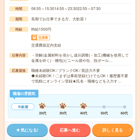
06:55～15:3014:55～23:3022:55～07:30
時間
長期でお仕事できる方、大歓迎！
期間
時給1500円
時給
交通費
交通費規定内支給
・溶解(金属材料を溶かし成分調整)・加工(機械を使用して
仕事内容
金属を砕く)・梱包(ビニール袋や缶、段ボール…
職種未経験OK / ブランクOK / 英語力不要
応募資格
◆未経験OK！〇まずは事前登録だけでもOK！履歴書不要
で気軽にオンライン登録★氏名・職種などを入力す…
職場の雰囲気
年齢層
20代
30代
40代
50代
60代
気になる!
応募へ進む
詳しく見る