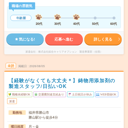
職場の雰囲気
年齢層
20代
30代
40代
50代
60代
気になる!
応募へ進む
詳しく見る
派遣会社
株式会社綜合キャリアオプション 製造事業部（全国）
未読
掲載日
2026/08/05
【経験がなくても大丈夫＊】鋳物用添加剤の
製造スタッフ/日払いOK
職種未経験OK
交通費別途支給あり
土日祝日が休み
WEB登録OK
派遣
福井県勝山市
勤務地
勝山駅から徒歩4分
月～金
曜日頻度