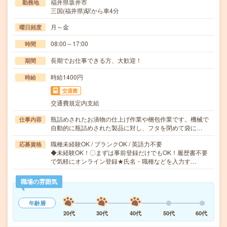
福井県坂井市
勤務地
三国(福井県)駅から車4分
月～金
曜日頻度
08:00～17:00
時間
長期でお仕事できる方、大歓迎！
期間
時給1400円
時給
交通費
交通費規定内支給
瓶詰めされたお漬物の仕上げ作業や梱包作業です。機械で
仕事内容
自動的に瓶詰めされた製品に対し、フタを閉めて袋に…
職種未経験OK / ブランクOK / 英語力不要
応募資格
◆未経験OK！〇まずは事前登録だけでもOK！履歴書不要
で気軽にオンライン登録★氏名・職種などを入力す…
職場の雰囲気
年齢層
20代
30代
40代
50代
60代