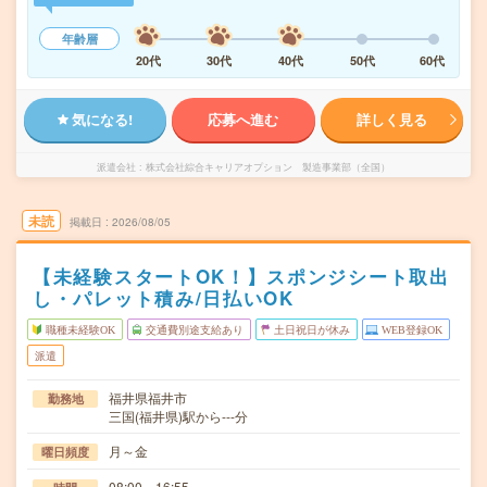
年齢層
20代
30代
40代
50代
60代
気になる!
応募へ進む
詳しく見る
派遣会社
株式会社綜合キャリアオプション 製造事業部（全国）
未読
掲載日
2026/08/05
【未経験スタートOK！】スポンジシート取出
し・パレット積み/日払いOK
職種未経験OK
交通費別途支給あり
土日祝日が休み
WEB登録OK
派遣
福井県福井市
勤務地
三国(福井県)駅から---分
月～金
曜日頻度
08:00～16:55