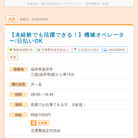
派遣会社
株式会社綜合キャリアオプション 製造事業部（全国）
未読
掲載日
2026/08/05
【未経験でも活躍できる！】機械オペレータ
ー/日払いOK
職種未経験OK
交通費別途支給あり
土日祝日が休み
WEB登録OK
派遣
福井県坂井市
勤務地
三国(福井県)駅から車15分
月～金
曜日頻度
08:00～16:45
時間
長期でお仕事できる方、大歓迎！
期間
時給1500円
時給
交通費
交通費規定内支給