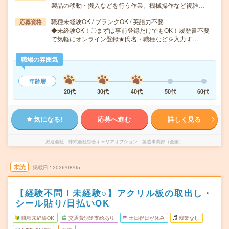
製品の移動・搬入などを行う作業。機械操作など複雑…
職種未経験OK / ブランクOK / 英語力不要
応募資格
◆未経験OK！〇まずは事前登録だけでもOK！履歴書不要
で気軽にオンライン登録★氏名・職種などを入力す…
職場の雰囲気
年齢層
20代
30代
40代
50代
60代
気になる!
応募へ進む
詳しく見る
派遣会社
株式会社綜合キャリアオプション 製造事業部（全国）
未読
掲載日
2026/08/05
【経験不問！未経験○】アクリル板の取出し・
シール貼り/日払いOK
職種未経験OK
交通費別途支給あり
土日祝日が休み
残業なし