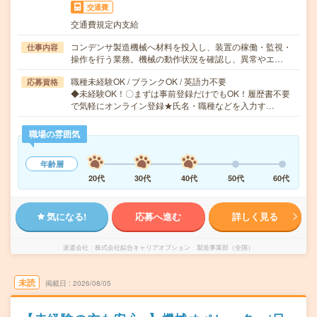
交通費
交通費規定内支給
コンデンサ製造機械へ材料を投入し、装置の稼働・監視・
仕事内容
操作を行う業務。機械の動作状況を確認し、異常やエ…
職種未経験OK / ブランクOK / 英語力不要
応募資格
◆未経験OK！〇まずは事前登録だけでもOK！履歴書不要
で気軽にオンライン登録★氏名・職種などを入力す…
職場の雰囲気
年齢層
20代
30代
40代
50代
60代
気になる!
応募へ進む
詳しく見る
派遣会社
株式会社綜合キャリアオプション 製造事業部（全国）
未読
掲載日
2026/08/05