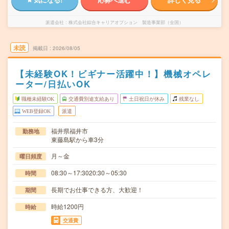
派遣会社
株式会社綜合キャリアオプション 製造事業部（全国）
未読
掲載日
2026/08/05
【未経験OK！ビギナー活躍中！】機械オペレ
ーター/日払いOK
職種未経験OK
交通費別途支給あり
土日祝日が休み
残業なし
WEB登録OK
派遣
福井県福井市
勤務地
東藤島駅から車3分
月～金
曜日頻度
08:30～17:3020:30～05:30
時間
長期でお仕事できる方、大歓迎！
期間
時給1200円
時給
交通費