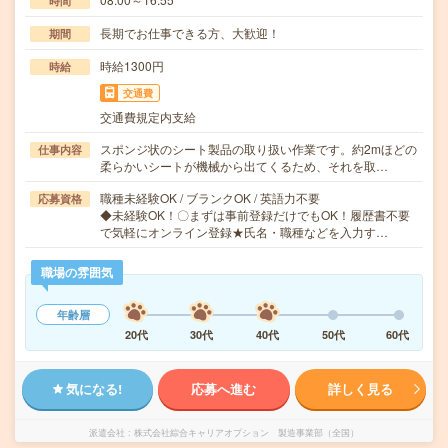
時間
長期でお仕事できる方、大歓迎！
期間
時給1300円
時給
交通費
交通費規定内支給
スポンジ状のシート製品の取り扱い作業です。約2mほどの
仕事内容
柔らかいシートが機械から出てくるため、それを取…
職種未経験OK / ブランクOK / 英語力不要
応募資格
◆未経験OK！〇まずは事前登録だけでもOK！履歴書不要
で気軽にオンライン登録★氏名・職種などを入力す…
職場の雰囲気
年齢層
20代
30代
40代
50代
60代
気になる!
応募へ進む
詳しく見る
派遣会社
株式会社綜合キャリアオプション 製造事業部（全国）