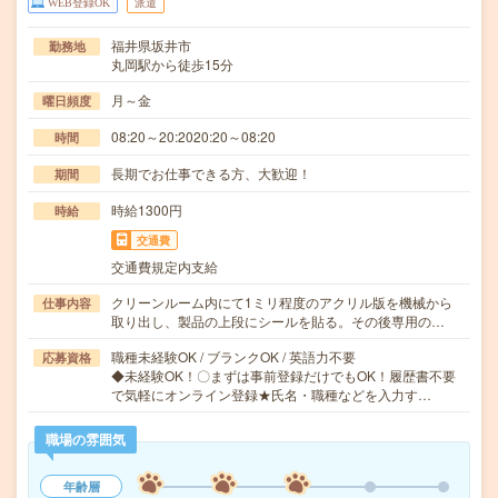
WEB登録OK
派遣
福井県坂井市
勤務地
丸岡駅から徒歩15分
月～金
曜日頻度
08:20～20:2020:20～08:20
時間
長期でお仕事できる方、大歓迎！
期間
時給1300円
時給
交通費
交通費規定内支給
クリーンルーム内にて1ミリ程度のアクリル版を機械から
仕事内容
取り出し、製品の上段にシールを貼る。その後専用の…
職種未経験OK / ブランクOK / 英語力不要
応募資格
◆未経験OK！〇まずは事前登録だけでもOK！履歴書不要
で気軽にオンライン登録★氏名・職種などを入力す…
職場の雰囲気
年齢層