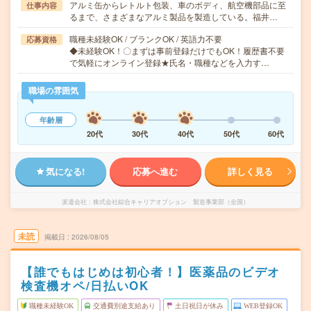
アルミ缶からレトルト包装、車のボディ、航空機部品に至
仕事内容
るまで、さまざまなアルミ製品を製造している。福井…
職種未経験OK / ブランクOK / 英語力不要
応募資格
◆未経験OK！〇まずは事前登録だけでもOK！履歴書不要
で気軽にオンライン登録★氏名・職種などを入力す…
職場の雰囲気
年齢層
20代
30代
40代
50代
60代
気になる!
応募へ進む
詳しく見る
派遣会社
株式会社綜合キャリアオプション 製造事業部（全国）
未読
掲載日
2026/08/05
【誰でもはじめは初心者！】医薬品のビデオ
検査機オペ/日払いOK
職種未経験OK
交通費別途支給あり
土日祝日が休み
WEB登録OK