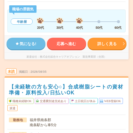
職場の雰囲気
年齢層
20代
30代
40代
50代
60代
気になる!
応募へ進む
詳しく見る
派遣会社
株式会社綜合キャリアオプション 製造事業部（全国）
未読
掲載日
2026/08/05
【未経験の方も安心○】合成樹脂シートの資材
準備・原料投入/日払いOK
職種未経験OK
交通費別途支給あり
土日祝日が休み
WEB登録OK
派遣
福井県南条郡
勤務地
南条駅から車5分