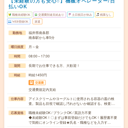
【未経験の方も安心○】機械オペレーター/日
払いOK
職種未経験OK
交通費別途支給あり
土日祝日が休み
残業なし
WEB登録OK
派遣
福井県南条郡
勤務地
南条駅から車5分
月～金
曜日頻度
08:00～17:00
時間
長期でお仕事できる方、大歓迎！
期間
時給1450円
時給
交通費
交通費規定内支給
アイスクリームやヨーグルトに使用される容器の蓋の検
仕事内容
査。製品も目視で確認し汚れがないか確認する。検査:…
職種未経験OK / ブランクOK / 英語力不要
応募資格
◆未経験OK！〇まずは事前登録だけでもOK！履歴書不要
で気軽にオンライン登録★氏名・職種などを入力す…