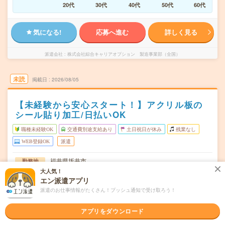
20代
30代
40代
50代
60代
気になる!
応募へ進む
詳しく見る
派遣会社
株式会社綜合キャリアオプション 製造事業部（全国）
未読
掲載日
2026/08/05
【未経験から安心スタート！】アクリル板の
シール貼り加工/日払いOK
職種未経験OK
交通費別途支給あり
土日祝日が休み
残業なし
WEB登録OK
派遣
福井県坂井市
勤務地
丸岡駅から徒歩15分
大人気！
エン派遣アプリ
月～金
曜日頻度
派遣のお仕事情報がたくさん！プッシュ通知で受け取ろう！
08:20～20:2020:20～08:20
時間
アプリをダウンロード
長期でお仕事できる方、大歓迎！
期間