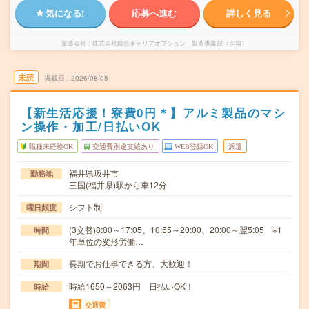
気になる!
応募へ進む
詳しく見る
派遣会社
株式会社綜合キャリアオプション 製造事業部（全国）
未読
掲載日
2026/08/05
【新生活応援！寮費0円＊】アルミ製品のマシ
ン操作・加工/日払いOK
職種未経験OK
交通費別途支給あり
WEB登録OK
派遣
福井県坂井市
勤務地
三国(福井県)駅から車12分
シフト制
曜日頻度
(3交替)8:00～17:05、10:55～20:00、20:00～翌5:05 ※1
時間
年単位の変形労働…
長期でお仕事できる方、大歓迎！
期間
時給1650～2063円 日払いOK！
時給
交通費