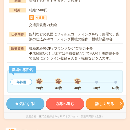
長期でお仕事できる方、大歓迎！
期間
時給1500円
時給
交通費
交通費規定内支給
錠剤などの表面にフィルムコーティングを行う部署で、薬
仕事内容
液の仕込みやコーティング機械の操作、機械部品や容…
職種未経験OK / ブランクOK / 英語力不要
応募資格
◆未経験OK！〇まずは事前登録だけでもOK！履歴書不要
で気軽にオンライン登録★氏名・職種などを入力す…
職場の雰囲気
年齢層
20代
30代
40代
50代
60代
気になる!
応募へ進む
詳しく見る
派遣会社
株式会社綜合キャリアオプション 製造事業部（全国）