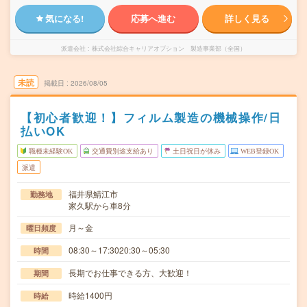
気になる!
応募へ進む
詳しく見る
派遣会社
株式会社綜合キャリアオプション 製造事業部（全国）
未読
掲載日
2026/08/05
【初心者歓迎！】フィルム製造の機械操作/日
払いOK
職種未経験OK
交通費別途支給あり
土日祝日が休み
WEB登録OK
派遣
福井県鯖江市
勤務地
家久駅から車8分
月～金
曜日頻度
08:30～17:3020:30～05:30
時間
長期でお仕事できる方、大歓迎！
期間
時給1400円
時給