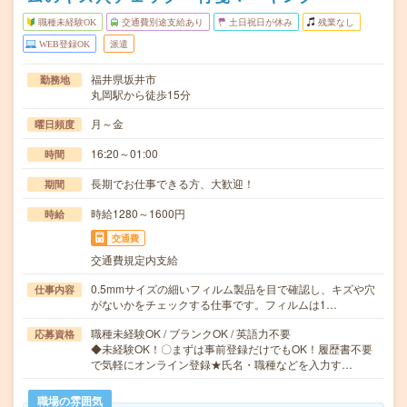
職種未経験OK
交通費別途支給あり
土日祝日が休み
残業なし
WEB登録OK
派遣
福井県坂井市
勤務地
丸岡駅から徒歩15分
月～金
曜日頻度
16:20～01:00
時間
長期でお仕事できる方、大歓迎！
期間
時給1280～1600円
時給
交通費
交通費規定内支給
0.5mmサイズの細いフィルム製品を目で確認し、キズや穴
仕事内容
がないかをチェックする仕事です。フィルムは1…
職種未経験OK / ブランクOK / 英語力不要
応募資格
◆未経験OK！〇まずは事前登録だけでもOK！履歴書不要
で気軽にオンライン登録★氏名・職種などを入力す…
職場の雰囲気