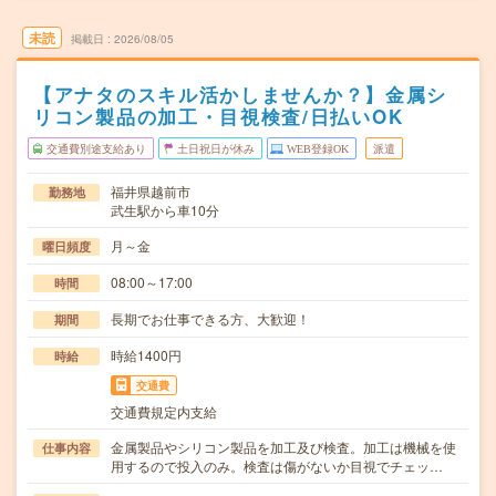
未読
掲載日
2026/08/05
【アナタのスキル活かしませんか？】金属シ
リコン製品の加工・目視検査/日払いOK
交通費別途支給あり
土日祝日が休み
WEB登録OK
派遣
福井県越前市
勤務地
武生駅から車10分
月～金
曜日頻度
08:00～17:00
時間
長期でお仕事できる方、大歓迎！
期間
時給1400円
時給
交通費
交通費規定内支給
金属製品やシリコン製品を加工及び検査。加工は機械を使
仕事内容
用するので投入のみ。検査は傷がないか目視でチェッ…