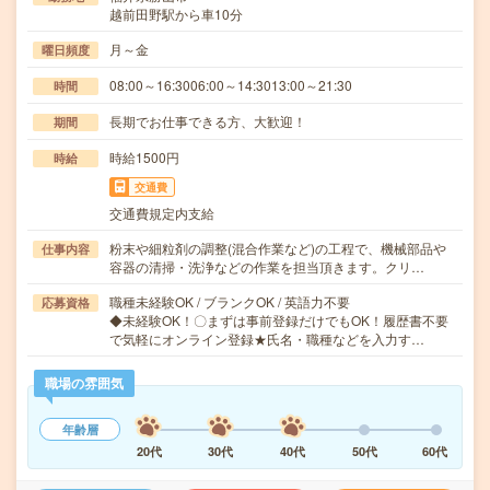
越前田野駅から車10分
月～金
曜日頻度
08:00～16:3006:00～14:3013:00～21:30
時間
長期でお仕事できる方、大歓迎！
期間
時給1500円
時給
交通費
交通費規定内支給
粉末や細粒剤の調整(混合作業など)の工程で、機械部品や
仕事内容
容器の清掃・洗浄などの作業を担当頂きます。クリ…
職種未経験OK / ブランクOK / 英語力不要
応募資格
◆未経験OK！〇まずは事前登録だけでもOK！履歴書不要
で気軽にオンライン登録★氏名・職種などを入力す…
職場の雰囲気
年齢層
20代
30代
40代
50代
60代