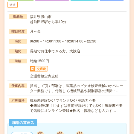
派遣
福井県勝山市
勤務地
越前田野駅から車10分
月～金
曜日頻度
06:00～14:3011:00～19:3014:00～22:30
時間
長期でお仕事できる方、大歓迎！
期間
時給1500円
時給
交通費
交通費規定内支給
担当して頂く部署は、医薬品のビデオ検査機械のオペレー
仕事内容
ター業務です。付随して機械部品や製剤容器の清掃・…
職種未経験OK / ブランクOK / 英語力不要
応募資格
◆未経験OK！〇まずは事前登録だけでもOK！履歴書不要
で気軽にオンライン登録★氏名・職種などを入力す…
職場の雰囲気