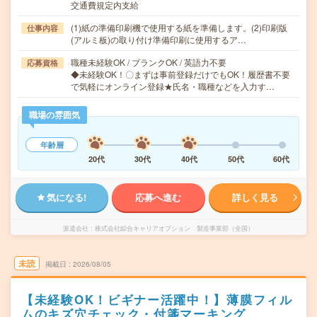
交通費規定内支給
(1)紙の準備印刷機で使用する紙を準備します。(2)印刷版
仕事内容
(アルミ板)の取り付け準備印刷に使用するア…
職種未経験OK / ブランクOK / 英語力不要
応募資格
◆未経験OK！〇まずは事前登録だけでもOK！履歴書不要
で気軽にオンライン登録★氏名・職種などを入力す…
職場の雰囲気
年齢層
20代
30代
40代
50代
60代
気になる!
応募へ進む
詳しく見る
派遣会社
株式会社綜合キャリアオプション 製造事業部（全国）
未読
掲載日
2026/08/05
【未経験OK！ビギナー活躍中！】薄膜フィル
ムのキズ穴チェック・付箋マーキング