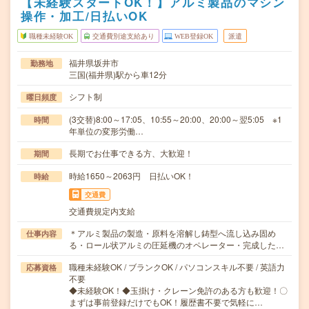
【未経験スタートOK！】アルミ製品のマシン
操作・加工/日払いOK
職種未経験OK
交通費別途支給あり
WEB登録OK
派遣
福井県坂井市
勤務地
三国(福井県)駅から車12分
シフト制
曜日頻度
(3交替)8:00～17:05、10:55～20:00、20:00～翌5:05 ※1
時間
年単位の変形労働…
長期でお仕事できる方、大歓迎！
期間
時給1650～2063円 日払いOK！
時給
交通費
交通費規定内支給
＊アルミ製品の製造・原料を溶解し鋳型へ流し込み固め
仕事内容
る・ロール状アルミの圧延機のオペレーター・完成した…
職種未経験OK / ブランクOK / パソコンスキル不要 / 英語力
応募資格
不要
◆未経験OK！◆玉掛け・クレーン免許のある方も歓迎！〇
まずは事前登録だけでもOK！履歴書不要で気軽に…