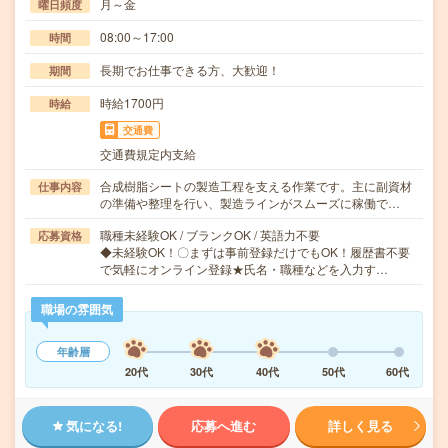
月～金
曜日頻度
08:00～17:00
時間
長期でお仕事できる方、大歓迎！
期間
時給1700円
時給
交通費
交通費規定内支給
合成樹脂シートの製造工程を支える作業です。主に副資材
仕事内容
の準備や整理を行い、製造ラインがスムーズに稼働で…
職種未経験OK / ブランクOK / 英語力不要
応募資格
◆未経験OK！〇まずは事前登録だけでもOK！履歴書不要
で気軽にオンライン登録★氏名・職種などを入力す…
職場の雰囲気
年齢層
20代
30代
40代
50代
60代
気になる!
応募へ進む
詳しく見る