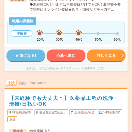
◆未経験OK！〇まずは事前登録だけでもOK！履歴書不要
で気軽にオンライン登録★氏名・職種などを入力す…
職場の雰囲気
年齢層
20代
30代
40代
50代
60代
気になる!
応募へ進む
詳しく見る
派遣会社
株式会社綜合キャリアオプション 製造事業部（全国）
未読
掲載日
2026/08/05
【未経験でも大丈夫＊】医薬品工程の洗浄・
清掃/日払いOK
職種未経験OK
交通費別途支給あり
土日祝日が休み
WEB登録OK
派遣
福井県勝山市
勤務地