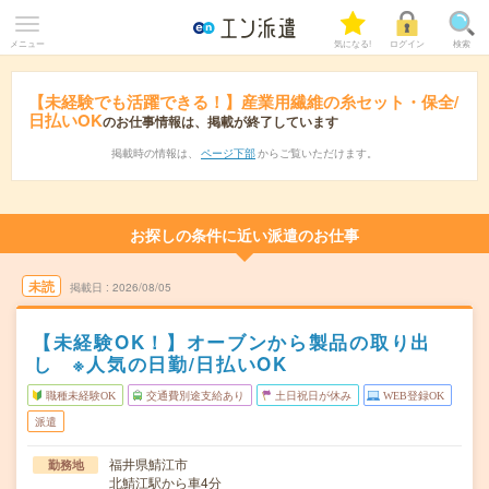
メニュー
気になる!
ログイン
検索
【未経験でも活躍できる！】産業用繊維の糸セット・保全/
日払いOK
のお仕事情報は、掲載が終了しています
掲載時の情報は、
ページ下部
からご覧いただけます。
お探しの条件に近い派遣のお仕事
未読
掲載日
2026/08/05
【未経験OK！】オーブンから製品の取り出
し ※人気の日勤/日払いOK
職種未経験OK
交通費別途支給あり
土日祝日が休み
WEB登録OK
派遣
福井県鯖江市
勤務地
北鯖江駅から車4分