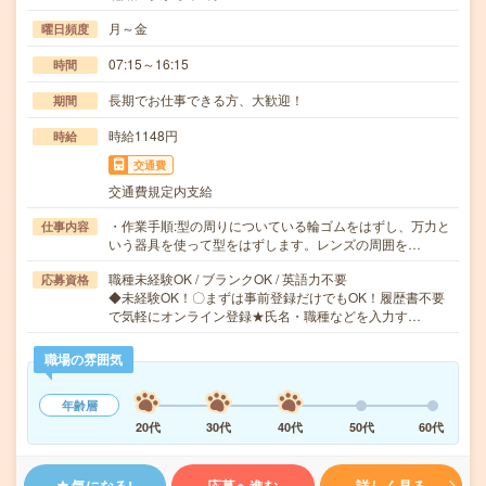
月～金
曜日頻度
07:15～16:15
時間
長期でお仕事できる方、大歓迎！
期間
時給1148円
時給
交通費
交通費規定内支給
・作業手順:型の周りについている輪ゴムをはずし、万力と
仕事内容
いう器具を使って型をはずします。レンズの周囲を…
職種未経験OK / ブランクOK / 英語力不要
応募資格
◆未経験OK！〇まずは事前登録だけでもOK！履歴書不要
で気軽にオンライン登録★氏名・職種などを入力す…
職場の雰囲気
年齢層
20代
30代
40代
50代
60代
気になる!
応募へ進む
詳しく見る