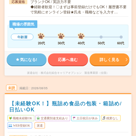
ブランクOK / 英語力不要
応募資格
◆経験者歓迎！〇まずは事前登録だけでもOK！履歴書不要
で気軽にオンライン登録★氏名・職種などを入力す…
職場の雰囲気
年齢層
20代
30代
40代
50代
60代
気になる!
応募へ進む
詳しく見る
派遣会社
株式会社綜合キャリアオプション 製造事業部（全国）
未読
掲載日
2026/08/05
【未経験OK！】瓶詰め食品の包装・箱詰め/
日払いOK
職種未経験OK
交通費別途支給あり
土日祝日が休み
残業なし
WEB登録OK
派遣