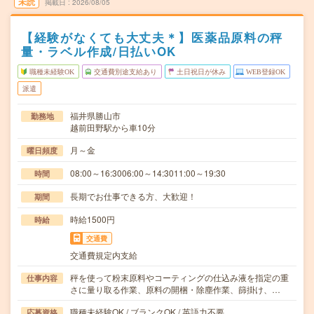
未読
掲載日
2026/08/05
【経験がなくても大丈夫＊】医薬品原料の秤
量・ラベル作成/日払いOK
職種未経験OK
交通費別途支給あり
土日祝日が休み
WEB登録OK
派遣
福井県勝山市
勤務地
越前田野駅から車10分
月～金
曜日頻度
08:00～16:3006:00～14:3011:00～19:30
時間
長期でお仕事できる方、大歓迎！
期間
時給1500円
時給
交通費
交通費規定内支給
秤を使って粉末原料やコーティングの仕込み液を指定の重
仕事内容
さに量り取る作業、原料の開梱・除塵作業、篩掛け、…
職種未経験OK / ブランクOK / 英語力不要
応募資格