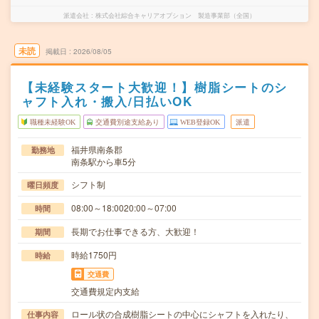
派遣会社
株式会社綜合キャリアオプション 製造事業部（全国）
未読
掲載日
2026/08/05
【未経験スタート大歓迎！】樹脂シートのシ
ャフト入れ・搬入/日払いOK
職種未経験OK
交通費別途支給あり
WEB登録OK
派遣
福井県南条郡
勤務地
南条駅から車5分
シフト制
曜日頻度
08:00～18:0020:00～07:00
時間
長期でお仕事できる方、大歓迎！
期間
時給1750円
時給
交通費
交通費規定内支給
ロール状の合成樹脂シートの中心にシャフトを入れたり、
仕事内容