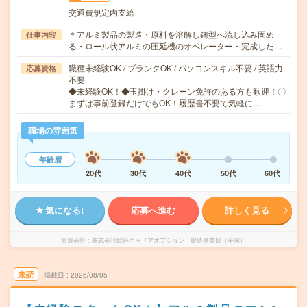
交通費規定内支給
＊アルミ製品の製造・原料を溶解し鋳型へ流し込み固め
仕事内容
る・ロール状アルミの圧延機のオペレーター・完成した…
職種未経験OK / ブランクOK / パソコンスキル不要 / 英語力
応募資格
不要
◆未経験OK！◆玉掛け・クレーン免許のある方も歓迎！〇
まずは事前登録だけでもOK！履歴書不要で気軽に…
職場の雰囲気
年齢層
20代
30代
40代
50代
60代
気になる!
応募へ進む
詳しく見る
派遣会社
株式会社綜合キャリアオプション 製造事業部（全国）
未読
掲載日
2026/08/05