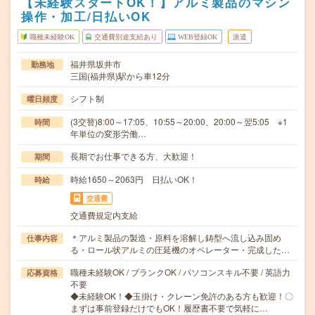
【未経験スタートOK！】アルミ製品のマシン
操作・加工/日払いOK
職種未経験OK
交通費別途支給あり
WEB登録OK
派遣
福井県坂井市
勤務地
三国(福井県)駅から車12分
シフト制
曜日頻度
(3交替)8:00～17:05、10:55～20:00、20:00～翌5:05 ※1
時間
年単位の変形労働…
長期でお仕事できる方、大歓迎！
期間
時給1650～2063円 日払いOK！
時給
交通費
交通費規定内支給
＊アルミ製品の製造・原料を溶解し鋳型へ流し込み固め
仕事内容
る・ロール状アルミの圧延機のオペレーター・完成した…
職種未経験OK / ブランクOK / パソコンスキル不要 / 英語力
応募資格
不要
◆未経験OK！◆玉掛け・クレーン免許のある方も歓迎！〇
まずは事前登録だけでもOK！履歴書不要で気軽に…