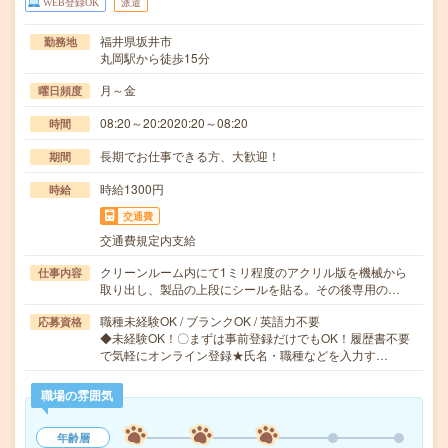
WEB登録OK
派遣
福井県坂井市
勤務地
丸岡駅から徒歩15分
月～金
曜日頻度
08:20～20:2020:20～08:20
時間
長期でお仕事できる方、大歓迎！
期間
時給1300円
時給
交通費
交通費規定内支給
クリーンルーム内にて1ミリ程度のアクリル版を機械から
仕事内容
取り出し、製品の上段にシールを貼る。その後専用の…
職種未経験OK / ブランクOK / 英語力不要
応募資格
◆未経験OK！〇まずは事前登録だけでもOK！履歴書不要
で気軽にオンライン登録★氏名・職種などを入力す…
職場の雰囲気
年齢層