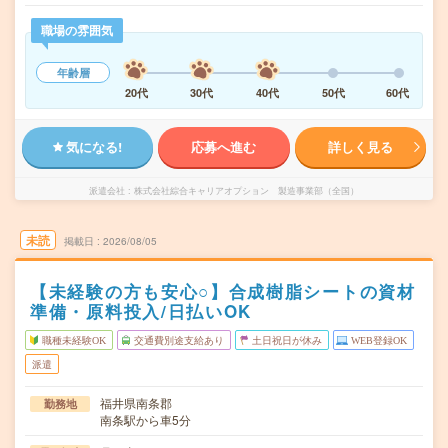
職場の雰囲気
年齢層
20代
30代
40代
50代
60代
気になる!
応募へ進む
詳しく見る
派遣会社
株式会社綜合キャリアオプション 製造事業部（全国）
未読
掲載日
2026/08/05
【未経験の方も安心○】合成樹脂シートの資材
準備・原料投入/日払いOK
職種未経験OK
交通費別途支給あり
土日祝日が休み
WEB登録OK
派遣
福井県南条郡
勤務地
南条駅から車5分