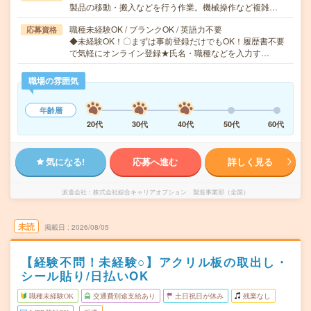
製品の移動・搬入などを行う作業。機械操作など複雑…
職種未経験OK / ブランクOK / 英語力不要
応募資格
◆未経験OK！〇まずは事前登録だけでもOK！履歴書不要
で気軽にオンライン登録★氏名・職種などを入力す…
職場の雰囲気
年齢層
20代
30代
40代
50代
60代
気になる!
応募へ進む
詳しく見る
派遣会社
株式会社綜合キャリアオプション 製造事業部（全国）
未読
掲載日
2026/08/05
【経験不問！未経験○】アクリル板の取出し・
シール貼り/日払いOK
職種未経験OK
交通費別途支給あり
土日祝日が休み
残業なし