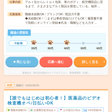
アルミ缶からレトルト包装、車のボディ、航空機部品に至
仕事内容
るまで、さまざまなアルミ製品を製造している。福井…
職種未経験OK / ブランクOK / 英語力不要
応募資格
◆未経験OK！〇まずは事前登録だけでもOK！履歴書不要
で気軽にオンライン登録★氏名・職種などを入力す…
職場の雰囲気
年齢層
20代
30代
40代
50代
60代
気になる!
応募へ進む
詳しく見る
派遣会社
株式会社綜合キャリアオプション 製造事業部（全国）
未読
掲載日
2026/08/05
【誰でもはじめは初心者！】医薬品のビデオ
検査機オペ/日払いOK
職種未経験OK
交通費別途支給あり
土日祝日が休み
WEB登録OK