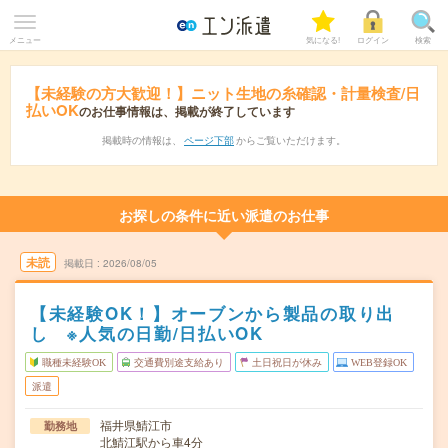
メニュー
気になる!
ログイン
検索
【未経験の方大歓迎！】ニット生地の糸確認・計量検査/日
払いOK
のお仕事情報は、掲載が終了しています
掲載時の情報は、
ページ下部
からご覧いただけます。
お探しの条件に近い派遣のお仕事
未読
掲載日
2026/08/05
【未経験OK！】オーブンから製品の取り出
し ※人気の日勤/日払いOK
職種未経験OK
交通費別途支給あり
土日祝日が休み
WEB登録OK
派遣
福井県鯖江市
勤務地
北鯖江駅から車4分