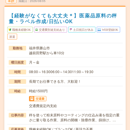
未読
掲載日
2026/08/05
【経験がなくても大丈夫＊】医薬品原料の秤
量・ラベル作成/日払いOK
職種未経験OK
交通費別途支給あり
土日祝日が休み
WEB登録OK
派遣
福井県勝山市
勤務地
越前田野駅から車10分
月～金
曜日頻度
08:00～16:3006:00～14:3011:00～19:30
時間
長期でお仕事できる方、大歓迎！
期間
時給1500円
時給
交通費
交通費規定内支給
秤を使って粉末原料やコーティングの仕込み液を指定の重
仕事内容
さに量り取る作業、原料の開梱・除塵作業、篩掛け、…
職種未経験OK / ブランクOK / 英語力不要
応募資格