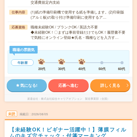
交通費規定内支給
(1)紙の準備印刷機で使用する紙を準備します。(2)印刷版
仕事内容
(アルミ板)の取り付け準備印刷に使用するア…
職種未経験OK / ブランクOK / 英語力不要
応募資格
◆未経験OK！〇まずは事前登録だけでもOK！履歴書不要
で気軽にオンライン登録★氏名・職種などを入力す…
職場の雰囲気
年齢層
20代
30代
40代
50代
60代
気になる!
応募へ進む
詳しく見る
派遣会社
株式会社綜合キャリアオプション 製造事業部（全国）
未読
掲載日
2026/08/05
【未経験OK！ビギナー活躍中！】薄膜フィル
ムのキズ穴チェック・付箋マーキング