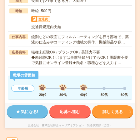
長期でお仕事できる方、大歓迎！
期間
時給1500円
時給
交通費
交通費規定内支給
錠剤などの表面にフィルムコーティングを行う部署で、薬
仕事内容
液の仕込みやコーティング機械の操作、機械部品や容…
職種未経験OK / ブランクOK / 英語力不要
応募資格
◆未経験OK！〇まずは事前登録だけでもOK！履歴書不要
で気軽にオンライン登録★氏名・職種などを入力す…
職場の雰囲気
年齢層
20代
30代
40代
50代
60代
気になる!
応募へ進む
詳しく見る
派遣会社
株式会社綜合キャリアオプション 製造事業部（全国）