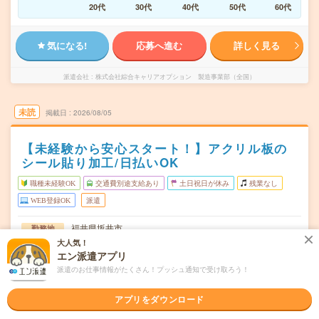
20代
30代
40代
50代
60代
気になる!
応募へ進む
詳しく見る
派遣会社
株式会社綜合キャリアオプション 製造事業部（全国）
未読
掲載日
2026/08/05
【未経験から安心スタート！】アクリル板の
シール貼り加工/日払いOK
職種未経験OK
交通費別途支給あり
土日祝日が休み
残業なし
WEB登録OK
派遣
福井県坂井市
勤務地
丸岡駅から徒歩15分
大人気！
エン派遣アプリ
月～金
曜日頻度
派遣のお仕事情報がたくさん！プッシュ通知で受け取ろう！
08:20～20:2020:20～08:20
時間
アプリをダウンロード
長期でお仕事できる方、大歓迎！
期間