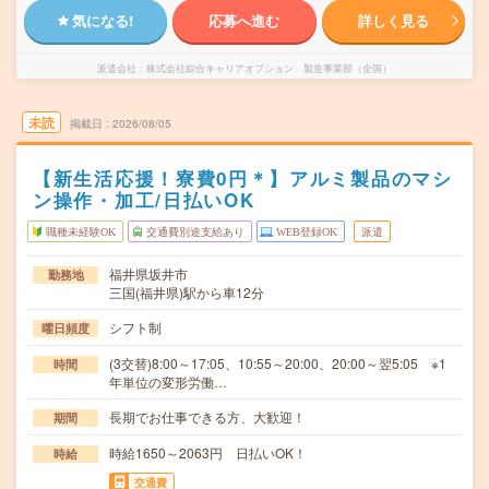
気になる!
応募へ進む
詳しく見る
派遣会社
株式会社綜合キャリアオプション 製造事業部（全国）
未読
掲載日
2026/08/05
【新生活応援！寮費0円＊】アルミ製品のマシ
ン操作・加工/日払いOK
職種未経験OK
交通費別途支給あり
WEB登録OK
派遣
福井県坂井市
勤務地
三国(福井県)駅から車12分
シフト制
曜日頻度
(3交替)8:00～17:05、10:55～20:00、20:00～翌5:05 ※1
時間
年単位の変形労働…
長期でお仕事できる方、大歓迎！
期間
時給1650～2063円 日払いOK！
時給
交通費