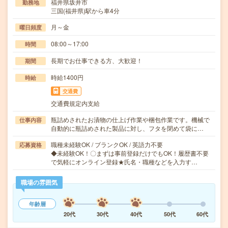
福井県坂井市
勤務地
三国(福井県)駅から車4分
月～金
曜日頻度
08:00～17:00
時間
長期でお仕事できる方、大歓迎！
期間
時給1400円
時給
交通費
交通費規定内支給
瓶詰めされたお漬物の仕上げ作業や梱包作業です。機械で
仕事内容
自動的に瓶詰めされた製品に対し、フタを閉めて袋に…
職種未経験OK / ブランクOK / 英語力不要
応募資格
◆未経験OK！〇まずは事前登録だけでもOK！履歴書不要
で気軽にオンライン登録★氏名・職種などを入力す…
職場の雰囲気
年齢層
20代
30代
40代
50代
60代