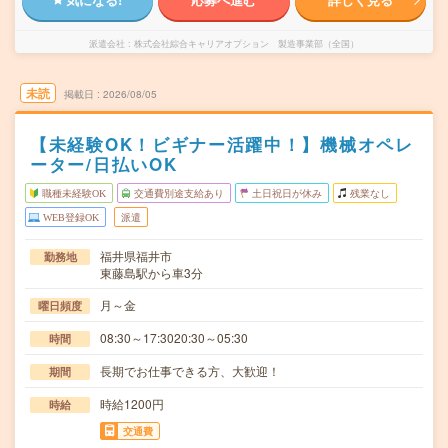
派遣会社
株式会社綜合キャリアオプション 製造事業部（全国）
未読
掲載日
2026/08/05
【未経験OK！ビギナー活躍中！】機械オペレ
ーター/日払いOK
職種未経験OK
交通費別途支給あり
土日祝日が休み
残業なし
WEB登録OK
派遣
福井県福井市
勤務地
東藤島駅から車3分
月～金
曜日頻度
08:30～17:3020:30～05:30
時間
長期でお仕事できる方、大歓迎！
期間
時給1200円
時給
交通費