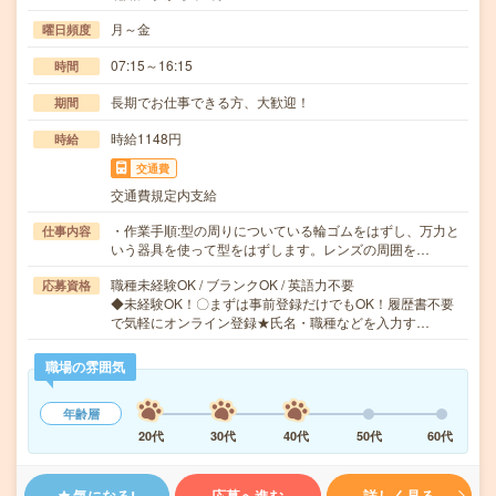
月～金
曜日頻度
07:15～16:15
時間
長期でお仕事できる方、大歓迎！
期間
時給1148円
時給
交通費
交通費規定内支給
・作業手順:型の周りについている輪ゴムをはずし、万力と
仕事内容
いう器具を使って型をはずします。レンズの周囲を…
職種未経験OK / ブランクOK / 英語力不要
応募資格
◆未経験OK！〇まずは事前登録だけでもOK！履歴書不要
で気軽にオンライン登録★氏名・職種などを入力す…
職場の雰囲気
年齢層
20代
30代
40代
50代
60代
気になる!
応募へ進む
詳しく見る