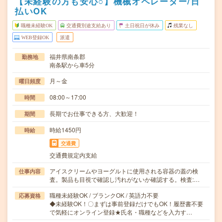
【未経験の方も安心○】機械オペレーター/日
払いOK
職種未経験OK
交通費別途支給あり
土日祝日が休み
残業なし
WEB登録OK
派遣
福井県南条郡
勤務地
南条駅から車5分
月～金
曜日頻度
08:00～17:00
時間
長期でお仕事できる方、大歓迎！
期間
時給1450円
時給
交通費
交通費規定内支給
アイスクリームやヨーグルトに使用される容器の蓋の検
仕事内容
査。製品も目視で確認し汚れがないか確認する。検査:…
職種未経験OK / ブランクOK / 英語力不要
応募資格
◆未経験OK！〇まずは事前登録だけでもOK！履歴書不要
で気軽にオンライン登録★氏名・職種などを入力す…