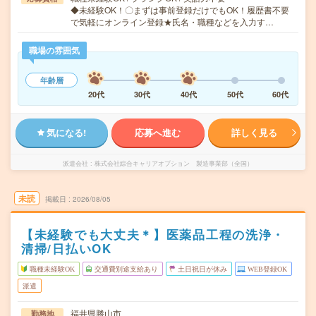
◆未経験OK！〇まずは事前登録だけでもOK！履歴書不要
で気軽にオンライン登録★氏名・職種などを入力す…
職場の雰囲気
年齢層
20代
30代
40代
50代
60代
気になる!
応募へ進む
詳しく見る
派遣会社
株式会社綜合キャリアオプション 製造事業部（全国）
未読
掲載日
2026/08/05
【未経験でも大丈夫＊】医薬品工程の洗浄・
清掃/日払いOK
職種未経験OK
交通費別途支給あり
土日祝日が休み
WEB登録OK
派遣
福井県勝山市
勤務地