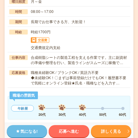
月～金
曜日頻度
08:00～17:00
時間
長期でお仕事できる方、大歓迎！
期間
時給1700円
時給
交通費
交通費規定内支給
合成樹脂シートの製造工程を支える作業です。主に副資材
仕事内容
の準備や整理を行い、製造ラインがスムーズに稼働で…
職種未経験OK / ブランクOK / 英語力不要
応募資格
◆未経験OK！〇まずは事前登録だけでもOK！履歴書不要
で気軽にオンライン登録★氏名・職種などを入力す…
職場の雰囲気
年齢層
20代
30代
40代
50代
60代
気になる!
応募へ進む
詳しく見る