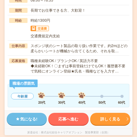
時間
長期でお仕事できる方、大歓迎！
期間
時給1300円
時給
交通費
交通費規定内支給
スポンジ状のシート製品の取り扱い作業です。約2mほどの
仕事内容
柔らかいシートが機械から出てくるため、それを取…
職種未経験OK / ブランクOK / 英語力不要
応募資格
◆未経験OK！〇まずは事前登録だけでもOK！履歴書不要
で気軽にオンライン登録★氏名・職種などを入力す…
職場の雰囲気
年齢層
20代
30代
40代
50代
60代
気になる!
応募へ進む
詳しく見る
派遣会社
株式会社綜合キャリアオプション 製造事業部（全国）