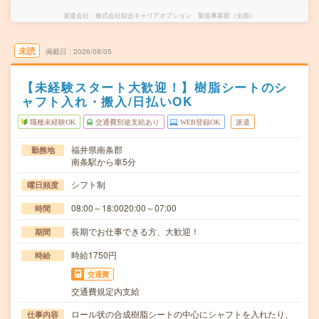
派遣会社
株式会社綜合キャリアオプション 製造事業部（全国）
未読
掲載日
2026/08/05
【未経験スタート大歓迎！】樹脂シートのシ
ャフト入れ・搬入/日払いOK
職種未経験OK
交通費別途支給あり
WEB登録OK
派遣
福井県南条郡
勤務地
南条駅から車5分
シフト制
曜日頻度
08:00～18:0020:00～07:00
時間
長期でお仕事できる方、大歓迎！
期間
時給1750円
時給
交通費
交通費規定内支給
ロール状の合成樹脂シートの中心にシャフトを入れたり、
仕事内容