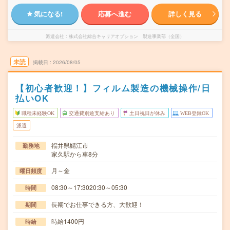
気になる!
応募へ進む
詳しく見る
派遣会社
株式会社綜合キャリアオプション 製造事業部（全国）
未読
掲載日
2026/08/05
【初心者歓迎！】フィルム製造の機械操作/日
払いOK
職種未経験OK
交通費別途支給あり
土日祝日が休み
WEB登録OK
派遣
福井県鯖江市
勤務地
家久駅から車8分
月～金
曜日頻度
08:30～17:3020:30～05:30
時間
長期でお仕事できる方、大歓迎！
期間
時給1400円
時給