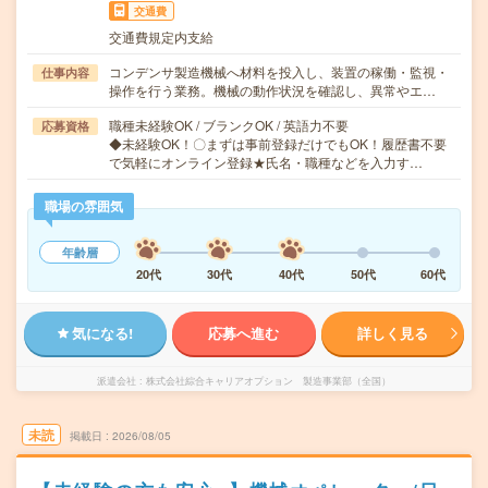
交通費
交通費規定内支給
コンデンサ製造機械へ材料を投入し、装置の稼働・監視・
仕事内容
操作を行う業務。機械の動作状況を確認し、異常やエ…
職種未経験OK / ブランクOK / 英語力不要
応募資格
◆未経験OK！〇まずは事前登録だけでもOK！履歴書不要
で気軽にオンライン登録★氏名・職種などを入力す…
職場の雰囲気
年齢層
20代
30代
40代
50代
60代
気になる!
応募へ進む
詳しく見る
派遣会社
株式会社綜合キャリアオプション 製造事業部（全国）
未読
掲載日
2026/08/05