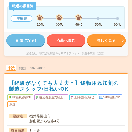
職場の雰囲気
年齢層
20代
30代
40代
50代
60代
気になる!
応募へ進む
詳しく見る
派遣会社
株式会社綜合キャリアオプション 製造事業部（全国）
未読
掲載日
2026/08/05
【経験がなくても大丈夫＊】鋳物用添加剤の
製造スタッフ/日払いOK
職種未経験OK
交通費別途支給あり
土日祝日が休み
WEB登録OK
派遣
福井県勝山市
勤務地
勝山駅から徒歩4分
月～金
曜日頻度