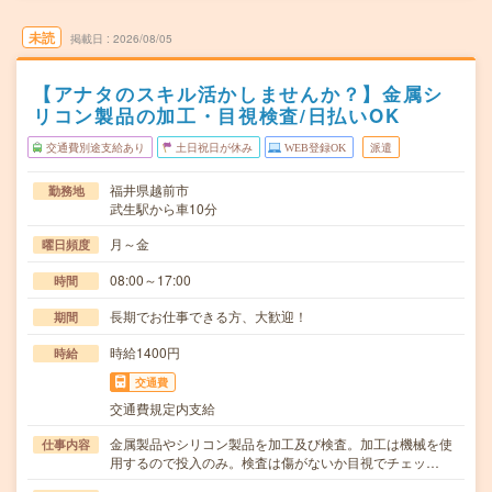
未読
掲載日
2026/08/05
【アナタのスキル活かしませんか？】金属シ
リコン製品の加工・目視検査/日払いOK
交通費別途支給あり
土日祝日が休み
WEB登録OK
派遣
福井県越前市
勤務地
武生駅から車10分
月～金
曜日頻度
08:00～17:00
時間
長期でお仕事できる方、大歓迎！
期間
時給1400円
時給
交通費
交通費規定内支給
金属製品やシリコン製品を加工及び検査。加工は機械を使
仕事内容
用するので投入のみ。検査は傷がないか目視でチェッ…