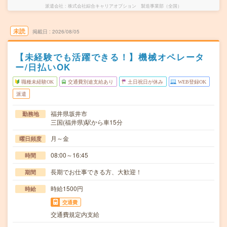
派遣会社
株式会社綜合キャリアオプション 製造事業部（全国）
未読
掲載日
2026/08/05
【未経験でも活躍できる！】機械オペレータ
ー/日払いOK
職種未経験OK
交通費別途支給あり
土日祝日が休み
WEB登録OK
派遣
福井県坂井市
勤務地
三国(福井県)駅から車15分
月～金
曜日頻度
08:00～16:45
時間
長期でお仕事できる方、大歓迎！
期間
時給1500円
時給
交通費
交通費規定内支給