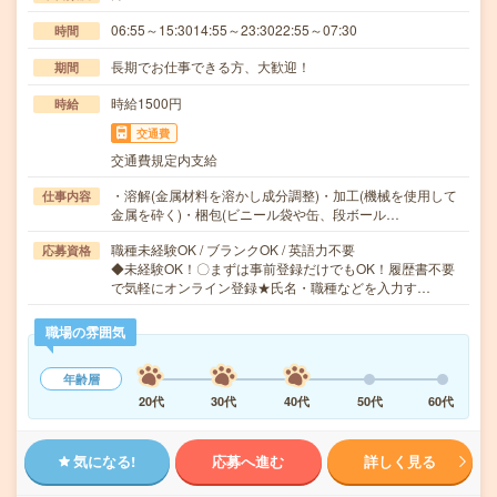
06:55～15:3014:55～23:3022:55～07:30
時間
長期でお仕事できる方、大歓迎！
期間
時給1500円
時給
交通費
交通費規定内支給
・溶解(金属材料を溶かし成分調整)・加工(機械を使用して
仕事内容
金属を砕く)・梱包(ビニール袋や缶、段ボール…
職種未経験OK / ブランクOK / 英語力不要
応募資格
◆未経験OK！〇まずは事前登録だけでもOK！履歴書不要
で気軽にオンライン登録★氏名・職種などを入力す…
職場の雰囲気
年齢層
20代
30代
40代
50代
60代
気になる!
応募へ進む
詳しく見る