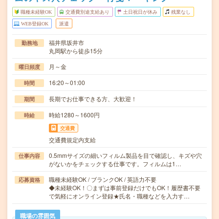
職種未経験OK
交通費別途支給あり
土日祝日が休み
残業なし
WEB登録OK
派遣
福井県坂井市
勤務地
丸岡駅から徒歩15分
月～金
曜日頻度
16:20～01:00
時間
長期でお仕事できる方、大歓迎！
期間
時給1280～1600円
時給
交通費
交通費規定内支給
0.5mmサイズの細いフィルム製品を目で確認し、キズや穴
仕事内容
がないかをチェックする仕事です。フィルムは1…
職種未経験OK / ブランクOK / 英語力不要
応募資格
◆未経験OK！〇まずは事前登録だけでもOK！履歴書不要
で気軽にオンライン登録★氏名・職種などを入力す…
職場の雰囲気