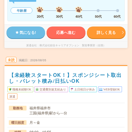
年齢層
20代
30代
40代
50代
60代
気になる!
応募へ進む
詳しく見る
派遣会社
株式会社綜合キャリアオプション 製造事業部（全国）
未読
掲載日
2026/08/05
【未経験スタートOK！】スポンジシート取出
し・パレット積み/日払いOK
職種未経験OK
交通費別途支給あり
土日祝日が休み
WEB登録OK
派遣
福井県福井市
勤務地
三国(福井県)駅から---分
月～金
曜日頻度
08:00～16:55