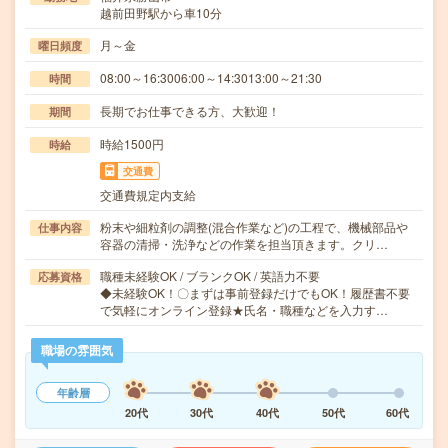
越前田野駅から車10分
月～金
曜日頻度
08:00～16:3006:00～14:3013:00～21:30
時間
長期でお仕事できる方、大歓迎！
期間
時給1500円
時給
交通費
交通費規定内支給
粉末や細粒剤の調整(混合作業など)の工程で、機械部品や
仕事内容
容器の清掃・洗浄などの作業を担当頂きます。クリ…
職種未経験OK / ブランクOK / 英語力不要
応募資格
◆未経験OK！〇まずは事前登録だけでもOK！履歴書不要
で気軽にオンライン登録★氏名・職種などを入力す…
職場の雰囲気
年齢層
20代
30代
40代
50代
60代