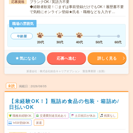
ブランクOK / 英語力不要
応募資格
◆経験者歓迎！〇まずは事前登録だけでもOK！履歴書不要
で気軽にオンライン登録★氏名・職種などを入力す…
職場の雰囲気
年齢層
20代
30代
40代
50代
60代
気になる!
応募へ進む
詳しく見る
派遣会社
株式会社綜合キャリアオプション 製造事業部（全国）
未読
掲載日
2026/08/05
【未経験OK！】瓶詰め食品の包装・箱詰め/
日払いOK
職種未経験OK
交通費別途支給あり
土日祝日が休み
残業なし
WEB登録OK
派遣