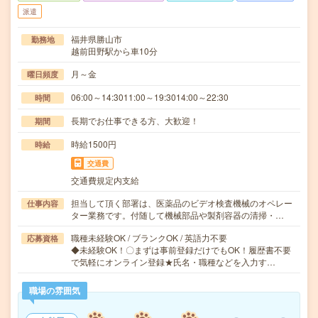
派遣
福井県勝山市
勤務地
越前田野駅から車10分
月～金
曜日頻度
06:00～14:3011:00～19:3014:00～22:30
時間
長期でお仕事できる方、大歓迎！
期間
時給1500円
時給
交通費
交通費規定内支給
担当して頂く部署は、医薬品のビデオ検査機械のオペレー
仕事内容
ター業務です。付随して機械部品や製剤容器の清掃・…
職種未経験OK / ブランクOK / 英語力不要
応募資格
◆未経験OK！〇まずは事前登録だけでもOK！履歴書不要
で気軽にオンライン登録★氏名・職種などを入力す…
職場の雰囲気