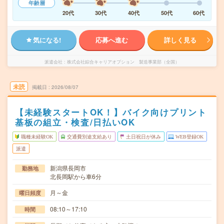
年齢層
20代
30代
40代
50代
60代
気になる!
応募へ進む
詳しく見る
派遣会社
株式会社綜合キャリアオプション 製造事業部（全国）
未読
掲載日
2026/08/07
【未経験スタートOK！】バイク向けプリント
基板の組立・検査/日払いOK
職種未経験OK
交通費別途支給あり
土日祝日が休み
WEB登録OK
派遣
新潟県長岡市
勤務地
北長岡駅から車6分
月～金
曜日頻度
08:10～17:10
時間