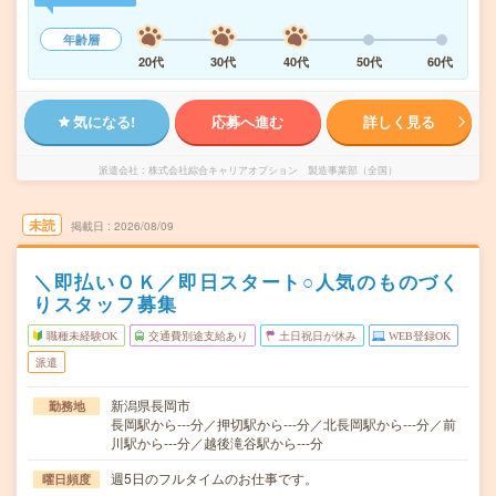
年齢層
20代
30代
40代
50代
60代
気になる!
応募へ進む
詳しく見る
派遣会社
株式会社綜合キャリアオプション 製造事業部（全国）
未読
掲載日
2026/08/09
＼即払いＯＫ／即日スタート○人気のものづく
りスタッフ募集
職種未経験OK
交通費別途支給あり
土日祝日が休み
WEB登録OK
派遣
新潟県長岡市
勤務地
長岡駅から---分／押切駅から---分／北長岡駅から---分／前
川駅から---分／越後滝谷駅から---分
週5日のフルタイムのお仕事です。
曜日頻度