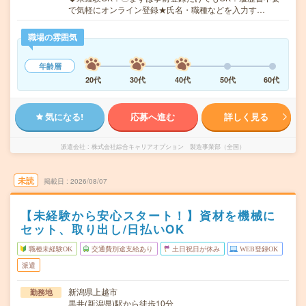
で気軽にオンライン登録★氏名・職種などを入力す…
職場の雰囲気
年齢層
20代
30代
40代
50代
60代
気になる!
応募へ進む
詳しく見る
派遣会社
株式会社綜合キャリアオプション 製造事業部（全国）
未読
掲載日
2026/08/07
【未経験から安心スタート！】資材を機械に
セット、取り出し/日払いOK
職種未経験OK
交通費別途支給あり
土日祝日が休み
WEB登録OK
派遣
新潟県上越市
勤務地
黒井(新潟県)駅から徒歩10分