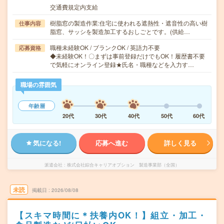
交通費規定内支給
樹脂窓の製造作業:住宅に使われる遮熱性・遮音性の高い樹
仕事内容
脂窓、サッシを製造加工するおしごとです。(供給…
職種未経験OK / ブランクOK / 英語力不要
応募資格
◆未経験OK！〇まずは事前登録だけでもOK！履歴書不要
で気軽にオンライン登録★氏名・職種などを入力す…
職場の雰囲気
年齢層
20代
30代
40代
50代
60代
気になる!
応募へ進む
詳しく見る
派遣会社
株式会社綜合キャリアオプション 製造事業部（全国）
未読
掲載日
2026/08/08
【スキマ時間に＊扶養内OK！】組立・加工・