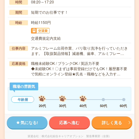
08:20～17:20
時間
短期でのお仕事です！
期間
時給1150円
時給
交通費
交通費規定内支給
アルミフレーム出荷作業、バリ取り洗浄を行っていただき
仕事内容
ます。【取扱製品情報】減速機、歯車、アルミフレー…
職種未経験OK / ブランクOK / 英語力不要
応募資格
◆未経験OK！〇まずは事前登録だけでもOK！履歴書不要
で気軽にオンライン登録★氏名・職種などを入力す…
職場の雰囲気
年齢層
20代
30代
40代
50代
60代
気になる!
応募へ進む
詳しく見る
派遣会社
株式会社綜合キャリアオプション 製造事業部（全国）