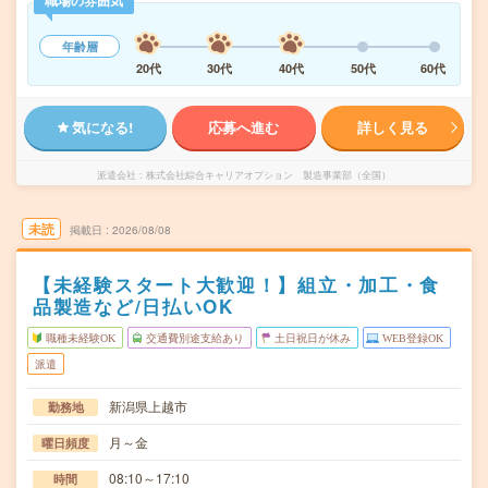
職場の雰囲気
年齢層
20代
30代
40代
50代
60代
気になる!
応募へ進む
詳しく見る
派遣会社
株式会社綜合キャリアオプション 製造事業部（全国）
未読
掲載日
2026/08/08
【未経験スタート大歓迎！】組立・加工・食
品製造など/日払いOK
職種未経験OK
交通費別途支給あり
土日祝日が休み
WEB登録OK
派遣
新潟県上越市
勤務地
月～金
曜日頻度
08:10～17:10
時間