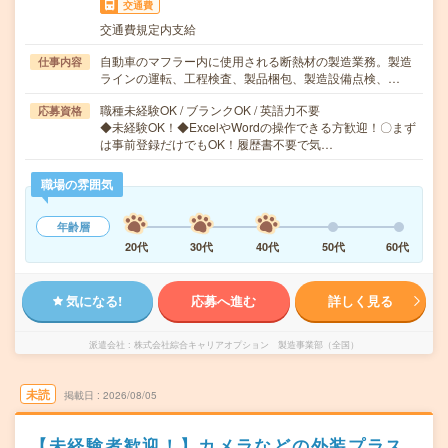
交通費
交通費規定内支給
自動車のマフラー内に使用される断熱材の製造業務。製造
仕事内容
ラインの運転、工程検査、製品梱包、製造設備点検、…
職種未経験OK / ブランクOK / 英語力不要
応募資格
◆未経験OK！◆ExcelやWordの操作できる方歓迎！〇まず
は事前登録だけでもOK！履歴書不要で気…
職場の雰囲気
年齢層
20代
30代
40代
50代
60代
気になる!
応募へ進む
詳しく見る
派遣会社
株式会社綜合キャリアオプション 製造事業部（全国）
未読
掲載日
2026/08/05
【未経験者歓迎！】カメラなどの外装プラス