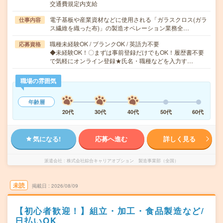
交通費規定内支給
電子基板や産業資材などに使用される「ガラスクロス(ガラ
仕事内容
ス繊維を織った布)」の製造オペレーション業務全…
職種未経験OK / ブランクOK / 英語力不要
応募資格
◆未経験OK！〇まずは事前登録だけでもOK！履歴書不要
で気軽にオンライン登録★氏名・職種などを入力す…
職場の雰囲気
年齢層
20代
30代
40代
50代
60代
気になる!
応募へ進む
詳しく見る
派遣会社
株式会社綜合キャリアオプション 製造事業部（全国）
未読
掲載日
2026/08/09
【初心者歓迎！】組立・加工・食品製造など/
日払いOK