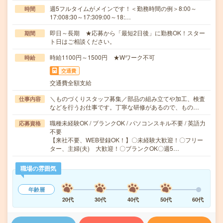
週5フルタイムがメインです！＜勤務時間の例＞8:00～
時間
17:008:30～17:309:00～18:…
即日～長期 ★応募から「最短2日後」に勤務OK！スター
期間
ト日はご相談ください。
時給1100円～1500円 ★Wワーク不可
時給
交通費
交通費全額支給
＼ものづくりスタッフ募集／部品の組み立てや加工、検査
仕事内容
などを行うお仕事です。丁寧な研修があるので、もの…
職種未経験OK / ブランクOK / パソコンスキル不要 / 英語力
応募資格
不要
【来社不要、WEB登録OK！】〇未経験大歓迎！〇フリー
ター、主婦(夫) 大歓迎！〇ブランクOK〇週5…
職場の雰囲気
年齢層
20代
30代
40代
50代
60代