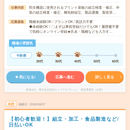
民生機器に使用されるプリント基板の組立検査・修正、外
仕事内容
装の組立検査・修正、梱包材組立、製品運搬、製造管…
職種未経験OK / ブランクOK / 英語力不要
応募資格
◆未経験OK！〇まずは事前登録だけでもOK！履歴書不要
で気軽にオンライン登録★氏名・職種などを入力す…
職場の雰囲気
年齢層
20代
30代
40代
50代
60代
気になる!
応募へ進む
詳しく見る
派遣会社
株式会社綜合キャリアオプション 製造事業部（全国）
未読
掲載日
2026/08/07
【初心者歓迎！】組立・加工・食品製造など/
日払いOK