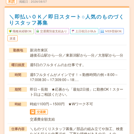
未読
掲載日
2026/08/07
＼即払いＯＫ／即日スタート○人気のものづく
りスタッフ募集
職種未経験OK
交通費別途支給あり
土日祝日が休み
WEB登録OK
派遣
新潟市東区
勤務地
越後石山駅から---分／東新潟駅から---分／大形駅から---分
週5日のフルタイムのお仕事です。
曜日頻度
週5フルタイムがメインです！＜勤務時間の例＞8:00～
時間
17:008:30～17:309:00～18:…
即日～長期 ★応募から「最短2日後」に勤務OK！スター
期間
ト日はご相談ください。
時給1100円～1500円 ★Wワーク不可
時給
交通費
交通費全額支給
＼ものづくりスタッフ募集／部品の組み立てや加工、検査
仕事内容
などを行うお仕事です。丁寧な研修があるので、もの…