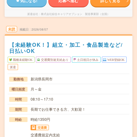
気になる!
応募へ進む
詳しく見る
派遣会社
株式会社綜合キャリアオプション 製造事業部（全国）
未読
掲載日
2026/08/07
【未経験OK！】組立・加工・食品製造など/
日払いOK
職種未経験OK
交通費別途支給あり
土日祝日が休み
WEB登録OK
派遣
新潟県長岡市
勤務地
月～金
曜日頻度
08:10～17:10
時間
長期でお仕事できる方、大歓迎！
期間
時給1350円
時給
交通費
交通費規定内支給