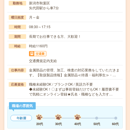
新潟市秋葉区
勤務地
矢代田駅から車7分
月～金
曜日頻度
08:30～17:15
時間
長期でお仕事できる方、大歓迎！
期間
時給1160円
時給
交通費
交通費規定内支給
金属部品の管理、加工、検査の対応業務をしていただきま
仕事内容
す。【取扱製品情報】金属部品≪待遇・福利厚生≫・…
職種未経験OK / ブランクOK / 英語力不要
応募資格
◆未経験OK！〇まずは事前登録だけでもOK！履歴書不要
で気軽にオンライン登録★氏名・職種などを入力す…
職場の雰囲気
年齢層
20代
30代
40代
50代
60代