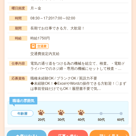
月～金
曜日頻度
08:30～17:2017:00～02:00
時間
長期でお仕事できる方、大歓迎！
期間
時給1750円
時給
交通費
交通費規定内支給
電気の通り道をつける為の機械を組立て、検査。・電動ド
仕事内容
ライバーでのネジ締・専用の機械にセットして検査・…
職種未経験OK / ブランクOK / 英語力不要
応募資格
◆未経験OK！◆ExcelやWordの操作できる方歓迎！〇まず
は事前登録だけでもOK！履歴書不要で気…
職場の雰囲気
年齢層
20代
30代
40代
50代
60代
気になる!
応募へ進む
詳しく見る