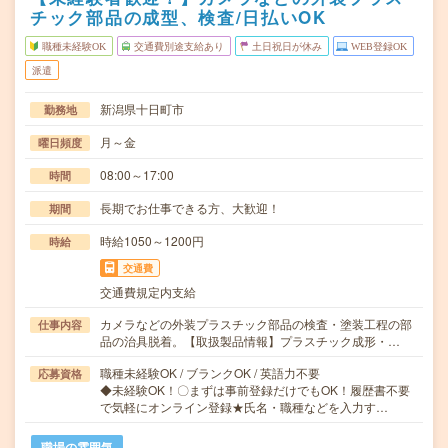
チック部品の成型、検査/日払いOK
職種未経験OK
交通費別途支給あり
土日祝日が休み
WEB登録OK
派遣
新潟県十日町市
勤務地
月～金
曜日頻度
08:00～17:00
時間
長期でお仕事できる方、大歓迎！
期間
時給1050～1200円
時給
交通費
交通費規定内支給
カメラなどの外装プラスチック部品の検査・塗装工程の部
仕事内容
品の治具脱着。【取扱製品情報】プラスチック成形・…
職種未経験OK / ブランクOK / 英語力不要
応募資格
◆未経験OK！〇まずは事前登録だけでもOK！履歴書不要
で気軽にオンライン登録★氏名・職種などを入力す…
職場の雰囲気