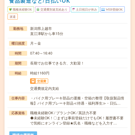
食品製造など/日払いOK
職種未経験OK
交通費別途支給あり
土日祝日が休み
WEB登録OK
派遣
新潟県上越市
勤務地
直江津駅から車15分
月～金
曜日頻度
07:40～16:40
時間
長期でお仕事できる方、大歓迎！
期間
時給1160円
時給
交通費
交通費規定内支給
・バイク用ブレーキ部品の運搬・空箱の整理【取扱製品情
仕事内容
報】バイク用ブレーキ部品≪待遇・福利厚生≫・日払…
職種未経験OK / ブランクOK / 英語力不要
応募資格
◆未経験OK！〇まずは事前登録だけでもOK！履歴書不要
で気軽にオンライン登録★氏名・職種などを入力す…