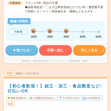
ブランクOK / 英語力不要
応募資格
◆経験者歓迎！〇まずは事前登録だけでもOK！履歴書不要
で気軽にオンライン登録★氏名・職種などを入力す…
職場の雰囲気
年齢層
20代
30代
40代
50代
60代
気になる!
応募へ進む
詳しく見る
派遣会社
株式会社綜合キャリアオプション 製造事業部（全国）
未読
掲載日
2026/08/05
【初心者歓迎！】組立・加工・食品製造など/
日払いOK
職種未経験OK
交通費別途支給あり
土日祝日が休み
WEB登録OK
派遣