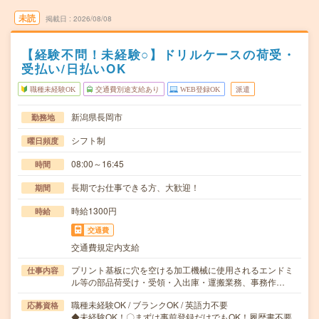
未読
掲載日
2026/08/08
【経験不問！未経験○】ドリルケースの荷受・
受払い/日払いOK
職種未経験OK
交通費別途支給あり
WEB登録OK
派遣
新潟県長岡市
勤務地
シフト制
曜日頻度
08:00～16:45
時間
長期でお仕事できる方、大歓迎！
期間
時給1300円
時給
交通費
交通費規定内支給
プリント基板に穴を空ける加工機械に使用されるエンドミ
仕事内容
ル等の部品荷受け・受領・入出庫・運搬業務、事務作…
職種未経験OK / ブランクOK / 英語力不要
応募資格
◆未経験OK！〇まずは事前登録だけでもOK！履歴書不要