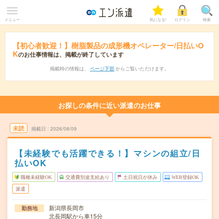
メニュー
気になる!
ログイン
検索
【初心者歓迎！】樹脂製品の成形機オペレーター/日払いO
K
のお仕事情報は、掲載が終了しています
掲載時の情報は、
ページ下部
からご覧いただけます。
お探しの条件に近い派遣のお仕事
未読
掲載日
2026/08/09
【未経験でも活躍できる！】マシンの組立/日
払いOK
職種未経験OK
交通費別途支給あり
土日祝日が休み
WEB登録OK
派遣
新潟県長岡市
勤務地
北長岡駅から車15分