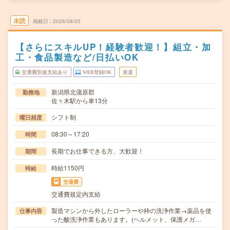
未読
掲載日
2026/08/05
【さらにスキルUP！経験者歓迎！】組立・加
工・食品製造など/日払いOK
交通費別途支給あり
WEB登録OK
派遣
新潟県北蒲原郡
勤務地
佐々木駅から車13分
シフト制
曜日頻度
08:30～17:20
時間
長期でお仕事できる方、大歓迎！
期間
時給1150円
時給
交通費
交通費規定内支給
製造マシンから外したローラーや枠の洗浄作業→薬品を使
仕事内容
った酸洗浄作業もあります。(ヘルメット、保護メガ…