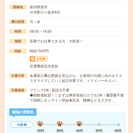
新潟県燕市
勤務地
分水駅から徒歩6分
月～金
曜日頻度
08:00～16:50
時間
長期でお仕事できる方、大歓迎！
期間
時給1500円
時給
交通費
交通費規定内支給
金属加工機を図面を見ながら、お客様の仕様に合わせてカ
仕事内容
スタマイズしていく組立作業です。ドライバーやスパ…
ブランクOK / 英語力不要
応募資格
◆経験者歓迎！〇まずは事前登録だけでもOK！履歴書不要
で気軽にオンライン登録★氏名・職種などを入力す…
職場の雰囲気
年齢層
20代
30代
40代
50代
60代