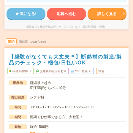
気になる!
応募へ進む
詳しく見る
派遣会社
株式会社綜合キャリアオプション 製造事業部（全国）
未読
掲載日
2026/08/06
【経験がなくても大丈夫＊】断熱材の製造/製
品のチェック・梱包/日払いOK
職種未経験OK
交通費別途支給あり
WEB登録OK
派遣
新潟県上越市
勤務地
直江津駅からバス10分
シフト制
曜日頻度
08:30～17:1508:25～16:3016:25～00:30
時間
長期でお仕事できる方、大歓迎！
期間
時給1500円
時給