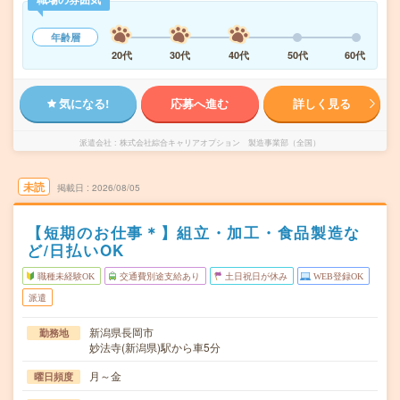
年齢層
20代
30代
40代
50代
60代
気になる!
応募へ進む
詳しく見る
派遣会社
株式会社綜合キャリアオプション 製造事業部（全国）
未読
掲載日
2026/08/05
【短期のお仕事＊】組立・加工・食品製造な
ど/日払いOK
職種未経験OK
交通費別途支給あり
土日祝日が休み
WEB登録OK
派遣
新潟県長岡市
勤務地
妙法寺(新潟県)駅から車5分
月～金
曜日頻度