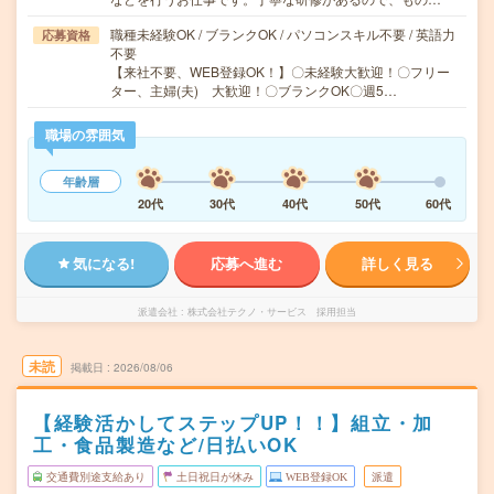
職種未経験OK / ブランクOK / パソコンスキル不要 / 英語力
応募資格
不要
【来社不要、WEB登録OK！】〇未経験大歓迎！〇フリー
ター、主婦(夫) 大歓迎！〇ブランクOK〇週5…
職場の雰囲気
年齢層
20代
30代
40代
50代
60代
気になる!
応募へ進む
詳しく見る
派遣会社
株式会社テクノ・サービス 採用担当
未読
掲載日
2026/08/06
【経験活かしてステップUP！！】組立・加
工・食品製造など/日払いOK
交通費別途支給あり
土日祝日が休み
WEB登録OK
派遣