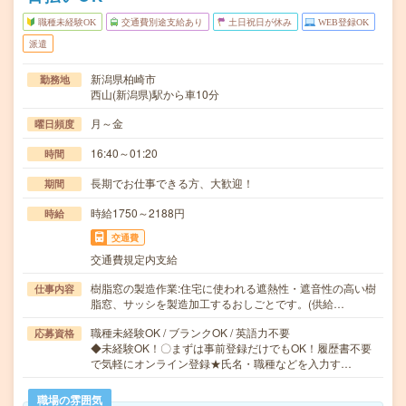
職種未経験OK
交通費別途支給あり
土日祝日が休み
WEB登録OK
派遣
新潟県柏崎市
勤務地
西山(新潟県)駅から車10分
月～金
曜日頻度
16:40～01:20
時間
長期でお仕事できる方、大歓迎！
期間
時給1750～2188円
時給
交通費
交通費規定内支給
樹脂窓の製造作業:住宅に使われる遮熱性・遮音性の高い樹
仕事内容
脂窓、サッシを製造加工するおしごとです。(供給…
職種未経験OK / ブランクOK / 英語力不要
応募資格
◆未経験OK！〇まずは事前登録だけでもOK！履歴書不要
で気軽にオンライン登録★氏名・職種などを入力す…
職場の雰囲気