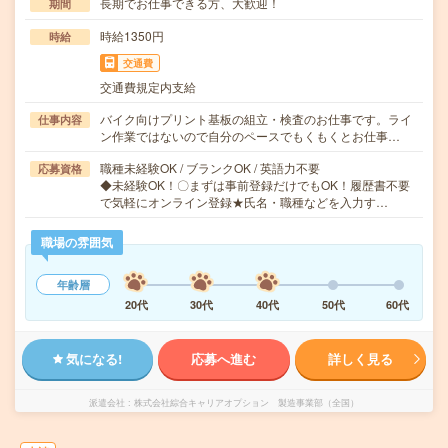
長期でお仕事できる方、大歓迎！
期間
時給1350円
時給
交通費
交通費規定内支給
バイク向けプリント基板の組立・検査のお仕事です。ライ
仕事内容
ン作業ではないので自分のペースでもくもくとお仕事…
職種未経験OK / ブランクOK / 英語力不要
応募資格
◆未経験OK！〇まずは事前登録だけでもOK！履歴書不要
で気軽にオンライン登録★氏名・職種などを入力す…
職場の雰囲気
年齢層
20代
30代
40代
50代
60代
気になる!
応募へ進む
詳しく見る
派遣会社
株式会社綜合キャリアオプション 製造事業部（全国）