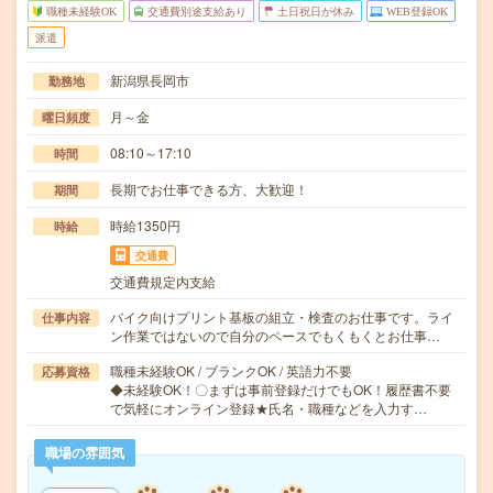
職種未経験OK
交通費別途支給あり
土日祝日が休み
WEB登録OK
派遣
新潟県長岡市
勤務地
月～金
曜日頻度
08:10～17:10
時間
長期でお仕事できる方、大歓迎！
期間
時給1350円
時給
交通費
交通費規定内支給
バイク向けプリント基板の組立・検査のお仕事です。ライ
仕事内容
ン作業ではないので自分のペースでもくもくとお仕事…
職種未経験OK / ブランクOK / 英語力不要
応募資格
◆未経験OK！〇まずは事前登録だけでもOK！履歴書不要
で気軽にオンライン登録★氏名・職種などを入力す…
職場の雰囲気