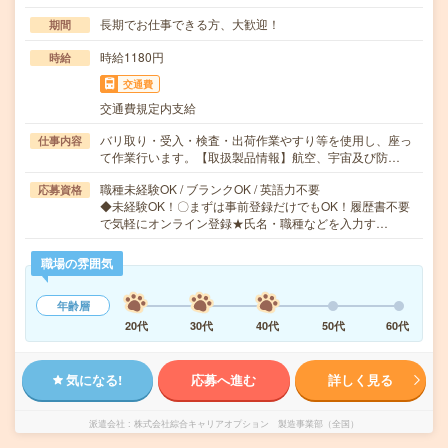
長期でお仕事できる方、大歓迎！
期間
時給1180円
時給
交通費
交通費規定内支給
バリ取り・受入・検査・出荷作業やすり等を使用し、座っ
仕事内容
て作業行います。【取扱製品情報】航空、宇宙及び防…
職種未経験OK / ブランクOK / 英語力不要
応募資格
◆未経験OK！〇まずは事前登録だけでもOK！履歴書不要
で気軽にオンライン登録★氏名・職種などを入力す…
職場の雰囲気
年齢層
20代
30代
40代
50代
60代
気になる!
応募へ進む
詳しく見る
派遣会社
株式会社綜合キャリアオプション 製造事業部（全国）