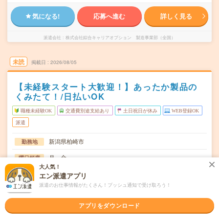
気になる!
応募へ進む
詳しく見る
派遣会社
株式会社綜合キャリアオプション 製造事業部（全国）
未読
掲載日
2026/08/05
【未経験スタート大歓迎！】あったか製品の
くみたて！/日払いOK
職種未経験OK
交通費別途支給あり
土日祝日が休み
WEB登録OK
派遣
新潟県柏崎市
勤務地
月～金
曜日頻度
大人気！
08:10～17:10
時間
エン派遣アプリ
派遣のお仕事情報がたくさん！プッシュ通知で受け取ろう！
長期でお仕事できる方、大歓迎！
期間
アプリをダウンロード
時給1170円
時給