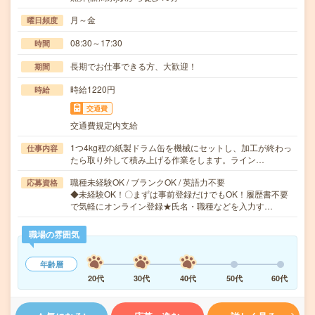
月～金
曜日頻度
08:30～17:30
時間
長期でお仕事できる方、大歓迎！
期間
時給1220円
時給
交通費
交通費規定内支給
1つ4kg程の紙製ドラム缶を機械にセットし、加工が終わっ
仕事内容
たら取り外して積み上げる作業をします。ライン…
職種未経験OK / ブランクOK / 英語力不要
応募資格
◆未経験OK！〇まずは事前登録だけでもOK！履歴書不要
で気軽にオンライン登録★氏名・職種などを入力す…
職場の雰囲気
年齢層
20代
30代
40代
50代
60代