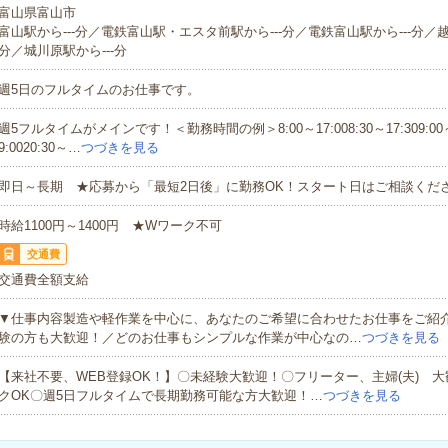
富山県富山市
富山駅から---分／電鉄富山駅・エスタ前駅から---分／電鉄富山駅から---分／越
分／城川原駅から---分
週5日のフルタイムのお仕事です。
週5フルタイムがメインです！＜勤務時間の例＞8:00～17:008:30～17:309:00～1
9:0020:30～…
つづきを見る
即日～長期 ★応募から「最短2日後」に勤務OK！スタート日はご相談くだ
時給1100円～1400円 ★Wワーク不可
交通費
交通費全額支給
▼仕事内容製造や軽作業を中心に、あなたのご希望に合わせたお仕事をご紹
験の方も大歓迎！／どのお仕事もシンプルな作業が中心なの…
つづきを見る
【来社不要、WEB登録OK！】〇未経験大歓迎！〇フリーター、主婦(夫) 
クOK〇週5日フルタイムで長期勤務可能な方大歓迎！…
つづきを見る