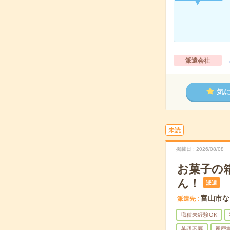
派遣会社
気
未読
掲載日
2026/08/08
お菓子の
ん！
派遣
富山市な
派遣先
職種未経験OK
英語不要
履歴