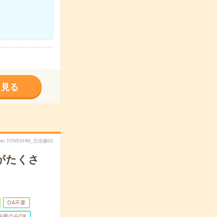
く見る
No.TCNSSHM_北信越02
がたくさ
OA不要
午後のみOK