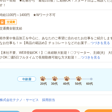
即日～長期 ★応募から「最短2日後」に勤務OK！スタート日はご相談くだ
す！
時給1100円～1400円 ★Wワーク不可
交通費
交通費全額支給
軽作業や食品加工を中心に、あなたのご希望に合わせたお仕事をご紹介しま
なお仕事も！≫【商品の箱詰め】チョコレートなどのお菓子…
つづきを見る
【来社不要、WEB登録OK！】〇未経験大歓迎！〇フリーター、主婦(夫) 
クOK〇週5日フルタイムで長期勤務可能な方大歓迎！…
つづきを見る
年齢層
20代
30代
40代
50代
60代
株式会社テクノ・サービス 採用担当