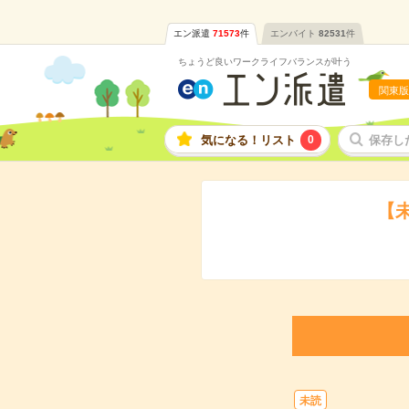
エン派遣
71573
件
エンバイト
82531
件
ちょうど良いワークライフバランスが叶う
関東版
気になる！リスト
0
保存し
【
未読