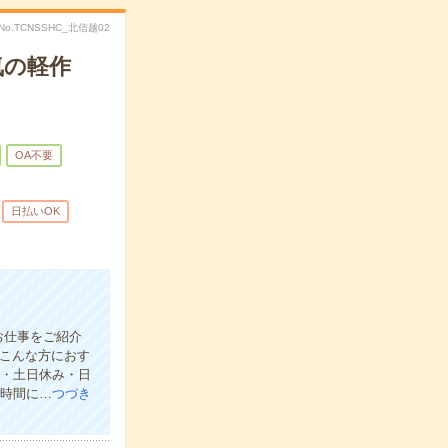
No.TCNSSHC_北信越02
気の軽作
OA不要
日払いOK
お仕事をご紹介
【こんな方におす
し・土日休み・日
な時間に…
つづき