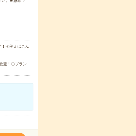
さい。★急募で
す！≪例えばこん
大歓迎！〇ブラン