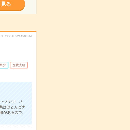
く見る
No.SCOTH5214506-T4
業少
交費支給
ょっとだけ…と
業はほとんどナ
服があるので、