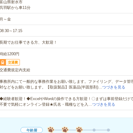
富山県射水市
呉羽駅から車11分
月～金
08:30～17:15
長期でお仕事できる方、大歓迎！
時給1200円
交通費
交通費規定内支給
事務所内にて一般的な事務作業をお願い致します。ファイリング、データ管
対などをお願い致します。【取扱製品】医薬品(半固形剤)…
つづきを見る
◆経験者歓迎！◆ExcelやWordの操作できる方歓迎！〇まずは事前登録だけ
不要で気軽にオンライン登録★氏名・職種などを入…
つづきを見る
年齢層