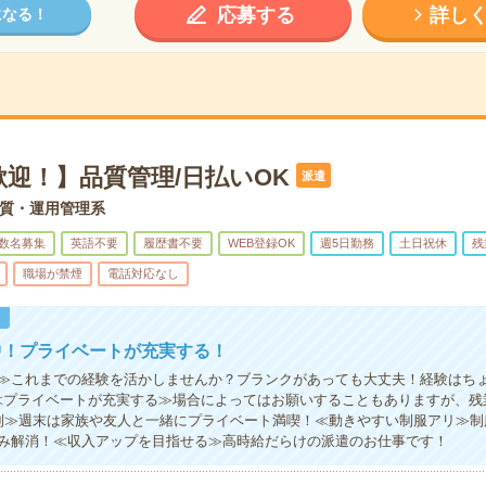
応募する
詳し
になる！
迎！】品質管理/日払いOK
派遣
質・運用管理系
数名募集
英語不要
履歴書不要
WEB登録OK
週5日勤務
土日祝休
残
職場が禁煙
電話対応なし
！
中！プライベートが充実する！
≫これまでの経験を活かしませんか？ブランクがあっても大丈夫！経験はち
≪プライベートが充実する≫場合によってはお願いすることもありますが、残
制≫週末は家族や友人と一緒にプライベート満喫！≪動きやすい制服アリ≫制
み解消！≪収入アップを目指せる≫高時給だらけの派遣のお仕事です！