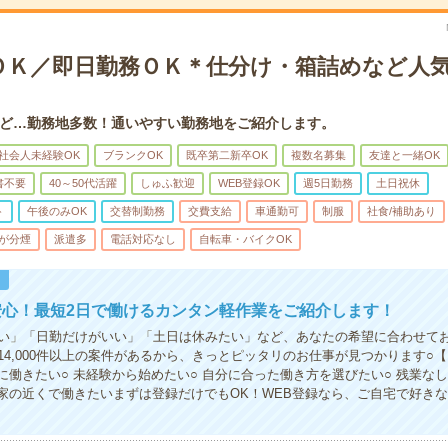
ＯＫ／即日勤務ＯＫ＊仕分け・箱詰めなど人
ど…勤務地多数！通いやすい勤務地をご紹介します。
社会人未経験OK
ブランクOK
既卒第二新卒OK
複数名募集
友達と一緒OK
書不要
40～50代活躍
しゅふ歓迎
WEB登録OK
週5日勤務
土日祝休
ト
午後のみOK
交替制勤務
交費支給
車通勤可
制服
社食/補助あり
が分煙
派遣多
電話対応なし
自転車・バイクOK
！
安心！最短2日で働けるカンタン軽作業をご紹介します！
い」「日勤だけがいい」「土日は休みたい」など、あなたの希望に合わせて
14,000件以上の案件があるから、きっとピッタリのお仕事が見つかります○
ぐに働きたい○ 未経験から始めたい○ 自分に合った働き方を選びたい○ 残業な
 家の近くで働きたいまずは登録だけでもOK！WEB登録なら、ご自宅で好き