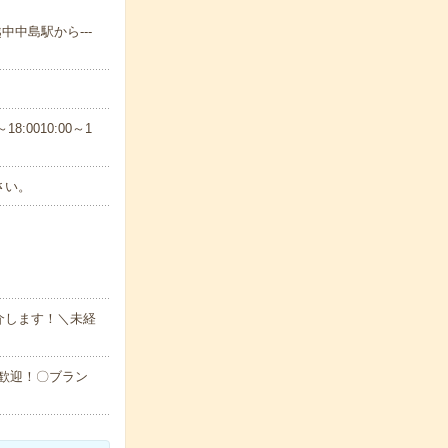
中中島駅から---
8:0010:00～1
さい。
介します！＼未経
大歓迎！〇ブラン