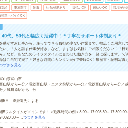
費支給
車通勤可
制服
社食/補助あり
日払いOK
週払いOK
職場が分
自転車・バイクOK
！
代、40代、50代と幅広く活躍中！＊丁寧なサポート体制あり＊
を動かすお仕事から、座ってできる負担の少ない作業まで、幅広くご用意し
たい」「人と話す仕事が好き」など、まずはお気軽にご相談ください！「日
み」など、あなたのライフスタイルに合わせた働き方を一緒に探します。＼W
録はご自宅で完了＊好きな時間にカンタン5分で登録OK！履歴書・証明写真
つづきを見る
富山県富山市
富山駅から---分／電鉄富山駅・エスタ前駅から---分／電鉄富山駅から---分／越
分／城川原駅から---分
週5日 ※派遣先による
週5フルタイムがメインです！＜勤務時間の例＞8:00～17:008:30～17:309:00～1
9:0020:30～…
つづきを見る