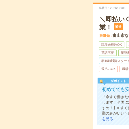
掲載日
2026/08/08
＼即払い
業！
派遣
富山市な
派遣先
職種未経験OK
英語不要
履歴
朝10時以降スター
週払いOK
職場
ここがポイント
初めてでも
「今すぐ働きた
します！全国に
すめ！】○ す
勤のみがいい○
を見る