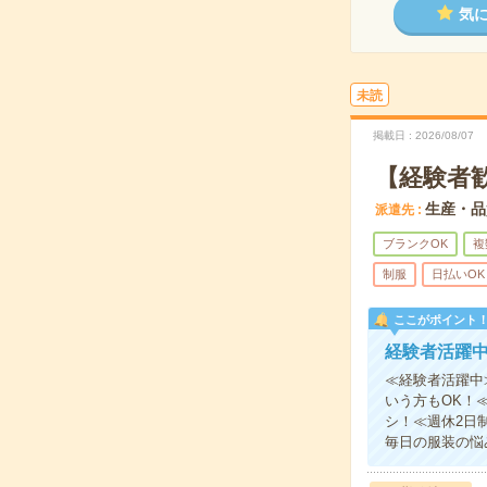
気
未読
掲載日
2026/08/07
【経験者歓
生産・品
派遣先
ブランクOK
複
制服
日払いOK
ここがポイント
経験者活躍
≪経験者活躍中
いう方もOK！
シ！≪週休2日
毎日の服装の悩