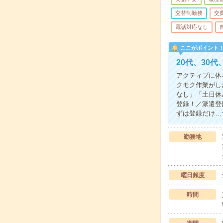
交替制勤務
交
電話対応なし
ここがポイント
20代、30
アクティブに体
クモク作業がし
なし」「土日休
登録！／派遣登
ずは登録だけ…
勤務地
曜日頻度
時間