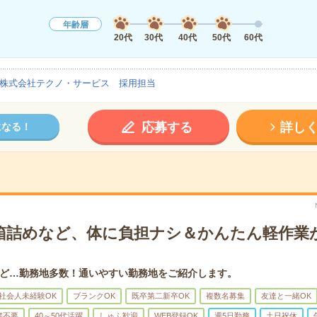
年齢層
20代
30代
40代
50代
60代
株式会社テクノ・サービス 採用担当
応募する
詳し
になる！
箱詰めなど、体に負担ナシ＆かんたん軽作業
ど…勤務地多数！通いやすい勤務地をご紹介します。
社会人未経験OK
ブランクOK
既卒第二新卒OK
複数名募集
友達と一緒OK
書不要
40～50代活躍
しゅふ歓迎
WEB登録OK
週5日勤務
土日祝休