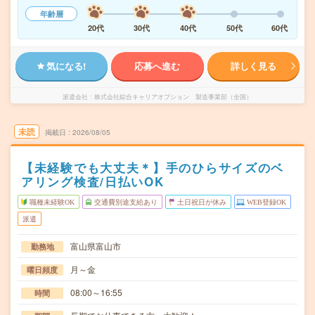
年齢層
20代
30代
40代
50代
60代
気になる!
応募へ進む
詳しく見る
派遣会社
株式会社綜合キャリアオプション 製造事業部（全国）
未読
掲載日
2026/08/05
【未経験でも大丈夫＊】手のひらサイズのベ
アリング検査/日払いOK
職種未経験OK
交通費別途支給あり
土日祝日が休み
WEB登録OK
派遣
富山県富山市
勤務地
月～金
曜日頻度
08:00～16:55
時間