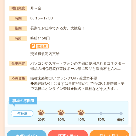
月～金
曜日頻度
08:15～17:00
時間
長期でお仕事できる方、大歓迎！
期間
時給1150円
時給
交通費
交通費規定内支給
パソコンやスマートフォンの内部に使用されるコネクター
仕事内容
部品の梱包包装作業段ボール箱に製品と緩衝材を入れ…
職種未経験OK / ブランクOK / 英語力不要
応募資格
◆未経験OK！〇まずは事前登録だけでもOK！履歴書不要
で気軽にオンライン登録★氏名・職種などを入力す…
職場の雰囲気
年齢層
20代
30代
40代
50代
60代
気になる!
応募へ進む
詳しく見る