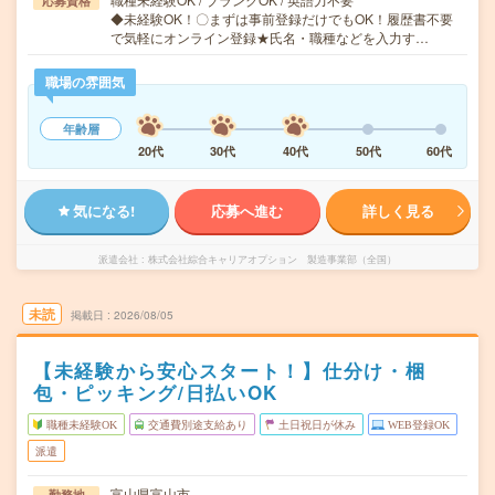
応募資格
◆未経験OK！〇まずは事前登録だけでもOK！履歴書不要
で気軽にオンライン登録★氏名・職種などを入力す…
職場の雰囲気
年齢層
20代
30代
40代
50代
60代
気になる!
応募へ進む
詳しく見る
派遣会社
株式会社綜合キャリアオプション 製造事業部（全国）
未読
掲載日
2026/08/05
【未経験から安心スタート！】仕分け・梱
包・ピッキング/日払いOK
職種未経験OK
交通費別途支給あり
土日祝日が休み
WEB登録OK
派遣
富山県富山市
勤務地