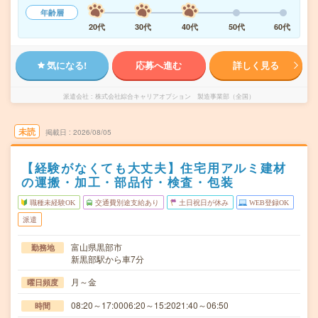
年齢層
20代
30代
40代
50代
60代
気になる!
応募へ進む
詳しく見る
派遣会社
株式会社綜合キャリアオプション 製造事業部（全国）
未読
掲載日
2026/08/05
【経験がなくても大丈夫】住宅用アルミ建材
の運搬・加工・部品付・検査・包装
職種未経験OK
交通費別途支給あり
土日祝日が休み
WEB登録OK
派遣
富山県黒部市
勤務地
新黒部駅から車7分
月～金
曜日頻度
08:20～17:0006:20～15:2021:40～06:50
時間