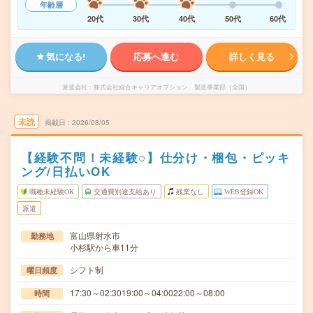
年齢層
20代
30代
40代
50代
60代
気になる!
応募へ進む
詳しく見る
派遣会社
株式会社綜合キャリアオプション 製造事業部（全国）
未読
掲載日
2026/08/05
【経験不問！未経験○】仕分け・梱包・ピッキ
ング/日払いOK
職種未経験OK
交通費別途支給あり
残業なし
WEB登録OK
派遣
富山県射水市
勤務地
小杉駅から車11分
シフト制
曜日頻度
17:30～02:3019:00～04:0022:00～08:00
時間