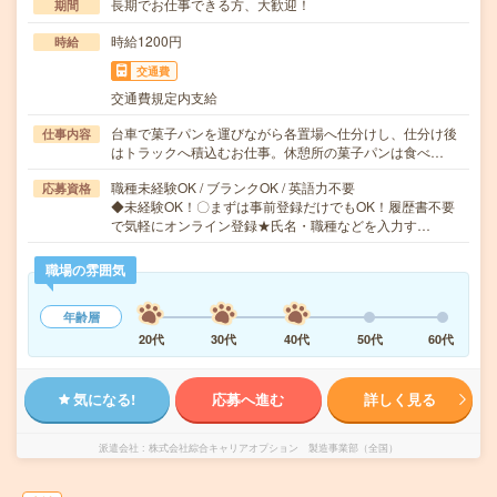
長期でお仕事できる方、大歓迎！
期間
時給1200円
時給
交通費
交通費規定内支給
台車で菓子パンを運びながら各置場へ仕分けし、仕分け後
仕事内容
はトラックへ積込むお仕事。休憩所の菓子パンは食べ…
職種未経験OK / ブランクOK / 英語力不要
応募資格
◆未経験OK！〇まずは事前登録だけでもOK！履歴書不要
で気軽にオンライン登録★氏名・職種などを入力す…
職場の雰囲気
年齢層
20代
30代
40代
50代
60代
気になる!
応募へ進む
詳しく見る
派遣会社
株式会社綜合キャリアオプション 製造事業部（全国）