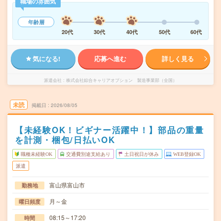
職場の雰囲気
年齢層
20代
30代
40代
50代
60代
気になる!
応募へ進む
詳しく見る
派遣会社
株式会社綜合キャリアオプション 製造事業部（全国）
未読
掲載日
2026/08/05
【未経験OK！ビギナー活躍中！】部品の重量
を計測・梱包/日払いOK
職種未経験OK
交通費別途支給あり
土日祝日が休み
WEB登録OK
派遣
富山県富山市
勤務地
月～金
曜日頻度
08:15～17:20
時間