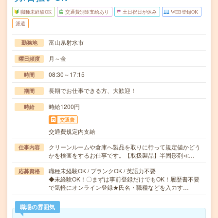
職種未経験OK
交通費別途支給あり
土日祝日が休み
WEB登録OK
派遣
富山県射水市
勤務地
月～金
曜日頻度
08:30～17:15
時間
長期でお仕事できる方、大歓迎！
期間
時給1200円
時給
交通費
交通費規定内支給
クリーンルームや倉庫へ製品を取りに行って規定値かどう
仕事内容
かを検査をするお仕事です。【取扱製品】半固形剤≪…
職種未経験OK / ブランクOK / 英語力不要
応募資格
◆未経験OK！〇まずは事前登録だけでもOK！履歴書不要
で気軽にオンライン登録★氏名・職種などを入力す…
職場の雰囲気