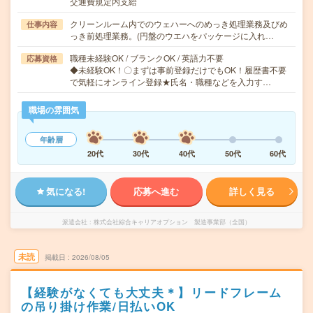
交通費規定内支給
クリーンルーム内でのウェハーへのめっき処理業務及びめ
仕事内容
っき前処理業務。(円盤のウエハをパッケージに入れ…
職種未経験OK / ブランクOK / 英語力不要
応募資格
◆未経験OK！〇まずは事前登録だけでもOK！履歴書不要
で気軽にオンライン登録★氏名・職種などを入力す…
職場の雰囲気
年齢層
20代
30代
40代
50代
60代
気になる!
応募へ進む
詳しく見る
派遣会社
株式会社綜合キャリアオプション 製造事業部（全国）
未読
掲載日
2026/08/05
【経験がなくても大丈夫＊】リードフレーム
の吊り掛け作業/日払いOK