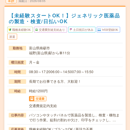
未読
掲載日
2026/08/05
【未経験スタートOK！】ジェネリック医薬品
の製造・検査/日払いOK
職種未経験OK
交通費別途支給あり
土日祝日が休み
WEB登録OK
派遣
富山県南砺市
勤務地
福野(富山県)駅から車11分
月～金
曜日頻度
08:30～17:2006:00～14:5007:00～15:50
時間
長期でお仕事できる方、大歓迎！
期間
時給1200円
時給
交通費
交通費規定内支給
パソコンやタッチパネルで医薬品を製造し、検査・梱包ま
仕事内容
で行う作業。錠剤の割れや欠け、印字をチェックし、…
職種未経験OK / ブランクOK / 英語力不要
応募資格