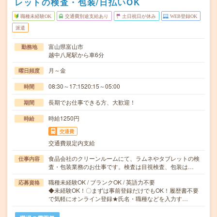
レットの検査・包装/日払いOK
職種未経験OK
交通費別途支給あり
土日祝日が休み
WEB登録OK
派遣
富山県富山市
勤務地
越中八尾駅から車6分
月～金
曜日頻度
08:30～17:1520:15～05:00
時間
長期でお仕事できる方、大歓迎！
期間
時給1250円
時給
交通費
交通費規定内支給
食品会社のクリーンルームにて、ラムネやタブレットの検
仕事内容
査・包装業務のお仕事です。検査は目視検査、包装は…
職種未経験OK / ブランクOK / 英語力不要
応募資格
◆未経験OK！〇まずは事前登録だけでもOK！履歴書不要
で気軽にオンライン登録★氏名・職種などを入力す…