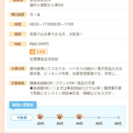
越中八尾駅から車5分
月～金
曜日頻度
08:20～17:0508:35～17:05
時間
長期でお仕事できる方、大歓迎！
期間
時給1200円
時給
交通費
交通費規定内支給
屋内倉庫にてコネクタ、ハーネスの細かい電子部品の入出
仕事内容
庫作業、ピッキング作業、在庫管理業務です。非常に…
職種未経験OK / ブランクOK / 英語力不要
応募資格
◆未経験OK！〇まずは事前登録だけでもOK！履歴書不要
で気軽にオンライン登録★氏名・職種などを入力す…
職場の雰囲気
年齢層
20代
30代
40代
50代
60代