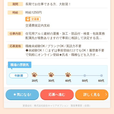
長期でお仕事できる方、大歓迎！
期間
時給1250円
時給
交通費
交通費規定内支給
住宅用アルミ建材の運搬・加工・部品付・検査・包装業務
仕事内容
配属先が複数ありますので事前に相談して決定する流…
職種未経験OK / ブランクOK / 英語力不要
応募資格
◆未経験OK！〇まずは事前登録だけでもOK！履歴書不要
で気軽にオンライン登録★氏名・職種などを入力す…
職場の雰囲気
年齢層
20代
30代
40代
50代
60代
気になる!
応募へ進む
詳しく見る
派遣会社
株式会社綜合キャリアオプション 製造事業部（全国）