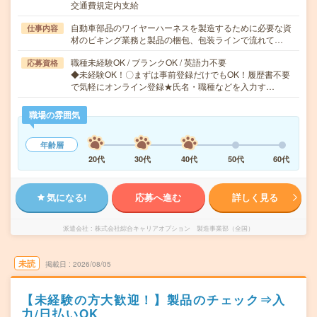
交通費規定内支給
自動車部品のワイヤーハーネスを製造するために必要な資
仕事内容
材のピキング業務と製品の梱包、包装ラインで流れて…
職種未経験OK / ブランクOK / 英語力不要
応募資格
◆未経験OK！〇まずは事前登録だけでもOK！履歴書不要
で気軽にオンライン登録★氏名・職種などを入力す…
職場の雰囲気
年齢層
20代
30代
40代
50代
60代
気になる!
応募へ進む
詳しく見る
派遣会社
株式会社綜合キャリアオプション 製造事業部（全国）
未読
掲載日
2026/08/05
【未経験の方大歓迎！】製品のチェック⇒入
力/日払いOK