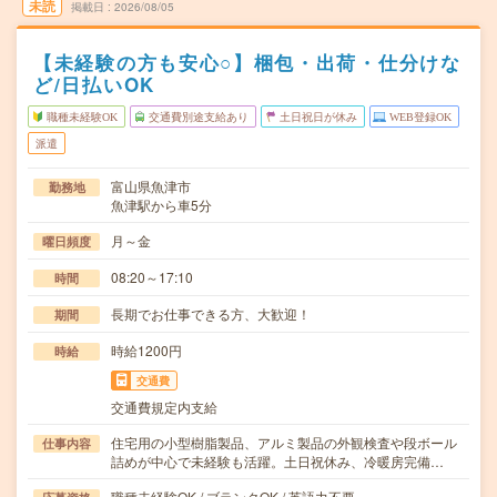
未読
掲載日
2026/08/05
【未経験の方も安心○】梱包・出荷・仕分けな
ど/日払いOK
職種未経験OK
交通費別途支給あり
土日祝日が休み
WEB登録OK
派遣
富山県魚津市
勤務地
魚津駅から車5分
月～金
曜日頻度
08:20～17:10
時間
長期でお仕事できる方、大歓迎！
期間
時給1200円
時給
交通費
交通費規定内支給
住宅用の小型樹脂製品、アルミ製品の外観検査や段ボール
仕事内容
詰めが中心で未経験も活躍。土日祝休み、冷暖房完備…
職種未経験OK / ブランクOK / 英語力不要