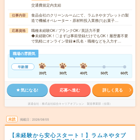
交通費規定内支給
食品会社のクリーンルームにて、ラムネやタブレットの製
仕事内容
造で機械オペレーター・原材料投入業務(1)お菓子…
職種未経験OK / ブランクOK / 英語力不要
応募資格
◆未経験OK！〇まずは事前登録だけでもOK！履歴書不要
で気軽にオンライン登録★氏名・職種などを入力す…
職場の雰囲気
年齢層
20代
30代
40代
50代
60代
気になる!
応募へ進む
詳しく見る
派遣会社
株式会社綜合キャリアオプション 製造事業部（全国）
未読
掲載日
2026/08/05
【未経験から安心スタート！】ラムネやタブ