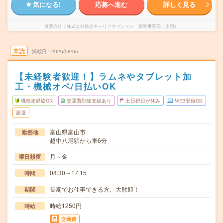
気になる!
応募へ進む
詳しく見る
派遣会社
株式会社綜合キャリアオプション 製造事業部（全国）
未読
掲載日
2026/08/05
【未経験者歓迎！】ラムネやタブレット加
工・機械オペ/日払いOK
職種未経験OK
交通費別途支給あり
土日祝日が休み
WEB登録OK
派遣
富山県富山市
勤務地
越中八尾駅から車6分
月～金
曜日頻度
08:30～17:15
時間
長期でお仕事できる方、大歓迎！
期間
時給1250円
時給
交通費