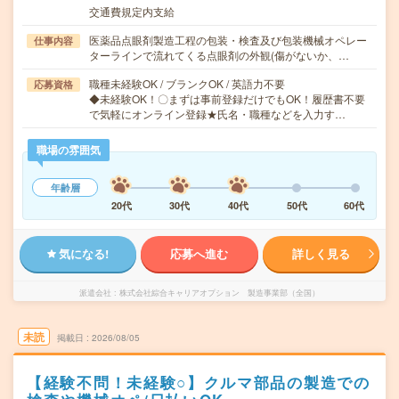
交通費規定内支給
医薬品点眼剤製造工程の包装・検査及び包装機械オペレー
仕事内容
ターラインで流れてくる点眼剤の外観(傷がないか、…
職種未経験OK / ブランクOK / 英語力不要
応募資格
◆未経験OK！〇まずは事前登録だけでもOK！履歴書不要
で気軽にオンライン登録★氏名・職種などを入力す…
職場の雰囲気
年齢層
20代
30代
40代
50代
60代
気になる!
応募へ進む
詳しく見る
派遣会社
株式会社綜合キャリアオプション 製造事業部（全国）
未読
掲載日
2026/08/05
【経験不問！未経験○】クルマ部品の製造での