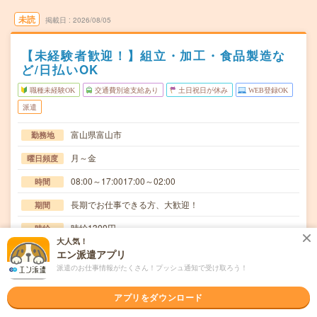
未読
掲載日
2026/08/05
【未経験者歓迎！】組立・加工・食品製造な
ど/日払いOK
職種未経験OK
交通費別途支給あり
土日祝日が休み
WEB登録OK
派遣
富山県富山市
勤務地
月～金
曜日頻度
08:00～17:0017:00～02:00
時間
長期でお仕事できる方、大歓迎！
期間
時給1300円
時給
大人気！
交通費
エン派遣アプリ
交通費規定内支給
派遣のお仕事情報がたくさん！プッシュ通知で受け取ろう！
外観検査及び付帯作業(材料・構成部品運搬・投入・箱詰
仕事内容
アプリをダウンロード
め・書き物作業補助等々)設備に製品や部品を投入し…