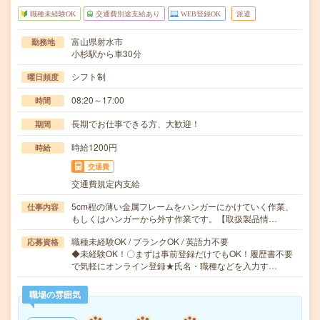
職種未経験OK
交通費別途支給あり
WEB登録OK
派遣
富山県射水市
勤務地
小杉駅から車30分
シフト制
曜日頻度
08:20～17:00
時間
長期でお仕事できる方、大歓迎！
期間
時給1200円
時給
交通費
交通費規定内支給
5cm程の薄い金属フレームをハンガーにかけていく作業、
仕事内容
もしくはハンガーから外す作業です。【取扱製品情…
職種未経験OK / ブランクOK / 英語力不要
応募資格
◆未経験OK！〇まずは事前登録だけでもOK！履歴書不要
で気軽にオンライン登録★氏名・職種などを入力す…
職場の雰囲気