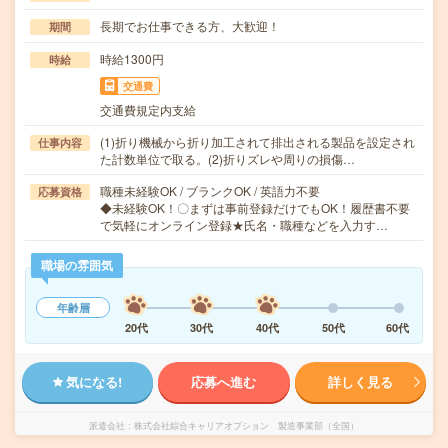
長期でお仕事できる方、大歓迎！
期間
時給1300円
時給
交通費
交通費規定内支給
(1)折り機械から折り加工されて排出される製品を設定され
仕事内容
た計数単位で取る。(2)折りズレや周りの損傷…
職種未経験OK / ブランクOK / 英語力不要
応募資格
◆未経験OK！〇まずは事前登録だけでもOK！履歴書不要
で気軽にオンライン登録★氏名・職種などを入力す…
職場の雰囲気
年齢層
20代
30代
40代
50代
60代
気になる!
応募へ進む
詳しく見る
派遣会社
株式会社綜合キャリアオプション 製造事業部（全国）