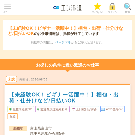
メニュー
気になる!
ログイン
検索
【未経験OK！ビギナー活躍中！】梱包・出荷・仕分けな
ど/日払いOK
のお仕事情報は、掲載が終了しています
掲載時の情報は、
ページ下部
からご覧いただけます。
お探しの条件に近い派遣のお仕事
未読
掲載日
2026/08/05
【未経験OK！ビギナー活躍中！】梱包・出
荷・仕分けなど/日払いOK
職種未経験OK
交通費別途支給あり
土日祝日が休み
WEB登録OK
派遣
富山県富山市
勤務地
越中八尾駅から車5分