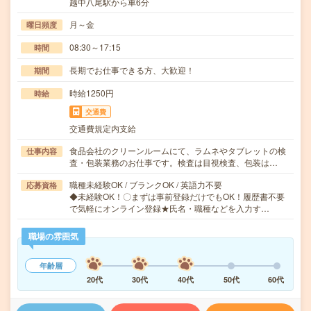
越中八尾駅から車6分
月～金
曜日頻度
08:30～17:15
時間
長期でお仕事できる方、大歓迎！
期間
時給1250円
時給
交通費
交通費規定内支給
食品会社のクリーンルームにて、ラムネやタブレットの検
仕事内容
査・包装業務のお仕事です。検査は目視検査、包装は…
職種未経験OK / ブランクOK / 英語力不要
応募資格
◆未経験OK！〇まずは事前登録だけでもOK！履歴書不要
で気軽にオンライン登録★氏名・職種などを入力す…
職場の雰囲気
年齢層
20代
30代
40代
50代
60代