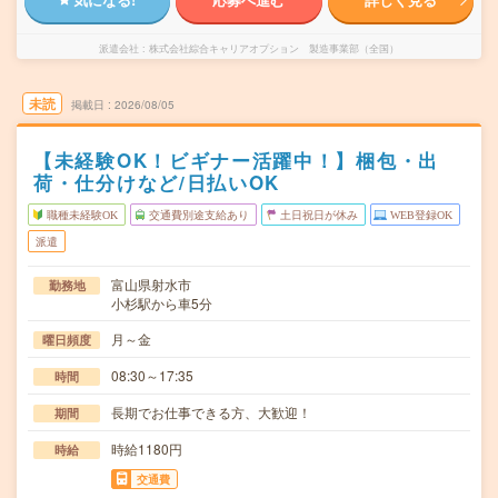
派遣会社
株式会社綜合キャリアオプション 製造事業部（全国）
未読
掲載日
2026/08/05
【未経験OK！ビギナー活躍中！】梱包・出
荷・仕分けなど/日払いOK
職種未経験OK
交通費別途支給あり
土日祝日が休み
WEB登録OK
派遣
富山県射水市
勤務地
小杉駅から車5分
月～金
曜日頻度
08:30～17:35
時間
長期でお仕事できる方、大歓迎！
期間
時給1180円
時給
交通費