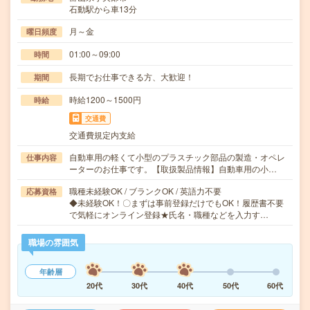
石動駅から車13分
月～金
曜日頻度
01:00～09:00
時間
長期でお仕事できる方、大歓迎！
期間
時給1200～1500円
時給
交通費
交通費規定内支給
自動車用の軽くて小型のプラスチック部品の製造・オペレ
仕事内容
ーターのお仕事です。【取扱製品情報】自動車用の小…
職種未経験OK / ブランクOK / 英語力不要
応募資格
◆未経験OK！〇まずは事前登録だけでもOK！履歴書不要
で気軽にオンライン登録★氏名・職種などを入力す…
職場の雰囲気
年齢層
20代
30代
40代
50代
60代