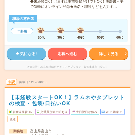
◆未経験OK！〇まずは事前登録だけでもOK！履歴書不要
で気軽にオンライン登録★氏名・職種などを入力す…
職場の雰囲気
年齢層
20代
30代
40代
50代
60代
気になる!
応募へ進む
詳しく見る
派遣会社
株式会社綜合キャリアオプション 製造事業部（全国）
未読
掲載日
2026/08/05
【未経験スタートOK！】ラムネやタブレット
の検査・包装/日払いOK
職種未経験OK
交通費別途支給あり
土日祝日が休み
WEB登録OK
派遣
富山県富山市
勤務地