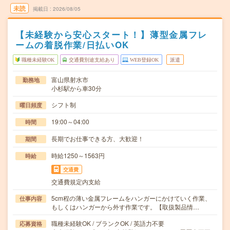
未読
掲載日
2026/08/05
【未経験から安心スタート！】薄型金属フレ
ームの着脱作業/日払いOK
職種未経験OK
交通費別途支給あり
WEB登録OK
派遣
富山県射水市
勤務地
小杉駅から車30分
シフト制
曜日頻度
19:00～04:00
時間
長期でお仕事できる方、大歓迎！
期間
時給1250～1563円
時給
交通費
交通費規定内支給
5cm程の薄い金属フレームをハンガーにかけていく作業、
仕事内容
もしくはハンガーから外す作業です。【取扱製品情…
職種未経験OK / ブランクOK / 英語力不要
応募資格