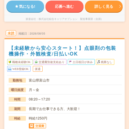
気になる!
応募へ進む
詳しく見る
派遣会社
株式会社綜合キャリアオプション 製造事業部（全国）
未読
掲載日
2026/08/05
【未経験から安心スタート！】点眼剤の包装
機操作・外観検査/日払いOK
職種未経験OK
交通費別途支給あり
土日祝日が休み
残業なし
WEB登録OK
派遣
富山県富山市
勤務地
月～金
曜日頻度
08:20～17:20
時間
長期でお仕事できる方、大歓迎！
期間
時給1250円
時給
交通費