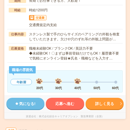
長期でお仕事できる方、大歓迎！
期間
時給1200円
時給
交通費
交通費規定内支給
ステンレス製で手のひらサイズのベアリングの外観を検査
仕事内容
していただきます。欠けや穴のずれ等の外観上問題が…
職種未経験OK / ブランクOK / 英語力不要
応募資格
◆未経験OK！〇まずは事前登録だけでもOK！履歴書不要
で気軽にオンライン登録★氏名・職種などを入力す…
職場の雰囲気
年齢層
20代
30代
40代
50代
60代
気になる!
応募へ進む
詳しく見る
派遣会社
株式会社綜合キャリアオプション 製造事業部（全国）