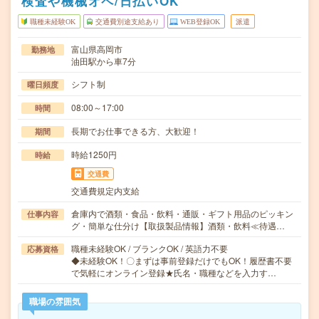
検査や機械オペ/日払いOK
職種未経験OK
交通費別途支給あり
WEB登録OK
派遣
富山県高岡市
勤務地
油田駅から車7分
シフト制
曜日頻度
08:00～17:00
時間
長期でお仕事できる方、大歓迎！
期間
時給1250円
時給
交通費
交通費規定内支給
倉庫内で酒類・食品・飲料・通販・ギフト用品のピッキン
仕事内容
グ・簡単な仕分け【取扱製品情報】酒類・飲料≪待遇…
職種未経験OK / ブランクOK / 英語力不要
応募資格
◆未経験OK！〇まずは事前登録だけでもOK！履歴書不要
で気軽にオンライン登録★氏名・職種などを入力す…
職場の雰囲気