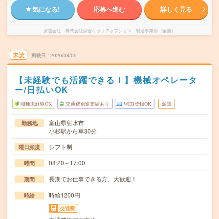
気になる!
応募へ進む
詳しく見る
派遣会社
株式会社綜合キャリアオプション 製造事業部（全国）
未読
掲載日
2026/08/05
【未経験でも活躍できる！】機械オペレータ
ー/日払いOK
職種未経験OK
交通費別途支給あり
WEB登録OK
派遣
富山県射水市
勤務地
小杉駅から車30分
シフト制
曜日頻度
08:20～17:00
時間
長期でお仕事できる方、大歓迎！
期間
時給1200円
時給
交通費