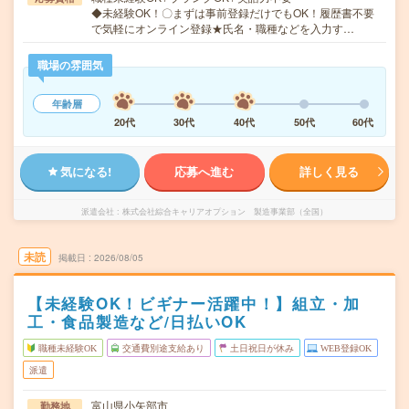
◆未経験OK！〇まずは事前登録だけでもOK！履歴書不要
で気軽にオンライン登録★氏名・職種などを入力す…
職場の雰囲気
年齢層
20代
30代
40代
50代
60代
気になる!
応募へ進む
詳しく見る
派遣会社
株式会社綜合キャリアオプション 製造事業部（全国）
未読
掲載日
2026/08/05
【未経験OK！ビギナー活躍中！】組立・加
工・食品製造など/日払いOK
職種未経験OK
交通費別途支給あり
土日祝日が休み
WEB登録OK
派遣
富山県小矢部市
勤務地