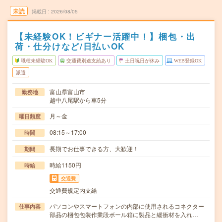
未読
掲載日
2026/08/05
【未経験OK！ビギナー活躍中！】梱包・出
荷・仕分けなど/日払いOK
職種未経験OK
交通費別途支給あり
土日祝日が休み
WEB登録OK
派遣
富山県富山市
勤務地
越中八尾駅から車5分
月～金
曜日頻度
08:15～17:00
時間
長期でお仕事できる方、大歓迎！
期間
時給1150円
時給
交通費
交通費規定内支給
パソコンやスマートフォンの内部に使用されるコネクター
仕事内容
部品の梱包包装作業段ボール箱に製品と緩衝材を入れ…