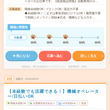
ーターのお仕事です。【取扱製品情報】自動車用の小…
職種未経験OK / ブランクOK / 英語力不要
応募資格
◆未経験OK！〇まずは事前登録だけでもOK！履歴書不要
で気軽にオンライン登録★氏名・職種などを入力す…
職場の雰囲気
年齢層
20代
30代
40代
50代
60代
気になる!
応募へ進む
詳しく見る
派遣会社
株式会社綜合キャリアオプション 製造事業部（全国）
未読
掲載日
2026/08/05
【未経験でも活躍できる！】機械オペレータ
ー/日払いOK
職種未経験OK
交通費別途支給あり
WEB登録OK
派遣