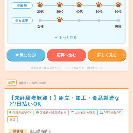
年齢層
20代
30代
40代
50代
60代
男女比率
女性
男性
もっと見る
気になる!
応募へ進む
詳しく見る
派遣会社
株式会社ルフト・メディカルケア 北陸オフィス
未読
掲載日
2026/08/06
【未経験者歓迎！】組立・加工・食品製造な
ど/日払いOK
職種未経験OK
交通費別途支給あり
土日祝日が休み
WEB登録OK
派遣
富山県南砺市
勤務地