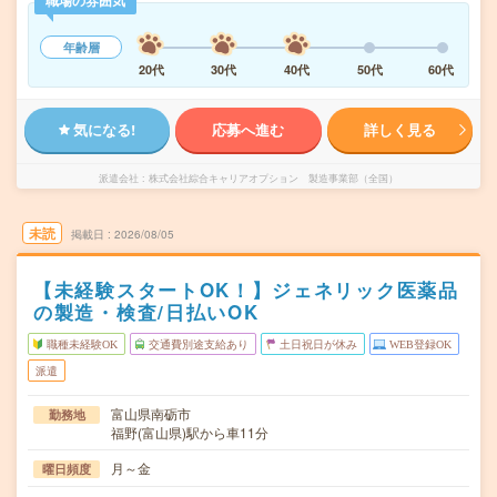
職場の雰囲気
年齢層
20代
30代
40代
50代
60代
気になる!
応募へ進む
詳しく見る
派遣会社
株式会社綜合キャリアオプション 製造事業部（全国）
未読
掲載日
2026/08/05
【未経験スタートOK！】ジェネリック医薬品
の製造・検査/日払いOK
職種未経験OK
交通費別途支給あり
土日祝日が休み
WEB登録OK
派遣
富山県南砺市
勤務地
福野(富山県)駅から車11分
月～金
曜日頻度