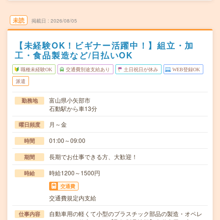
未読
掲載日
2026/08/05
【未経験OK！ビギナー活躍中！】組立・加
工・食品製造など/日払いOK
職種未経験OK
交通費別途支給あり
土日祝日が休み
WEB登録OK
派遣
富山県小矢部市
勤務地
石動駅から車13分
月～金
曜日頻度
01:00～09:00
時間
長期でお仕事できる方、大歓迎！
期間
時給1200～1500円
時給
交通費
交通費規定内支給
自動車用の軽くて小型のプラスチック部品の製造・オペレ
仕事内容