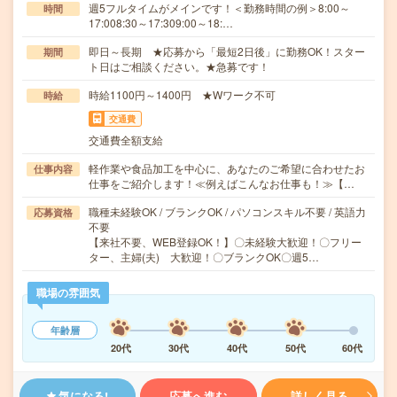
週5フルタイムがメインです！＜勤務時間の例＞8:00～
時間
17:008:30～17:309:00～18:…
即日～長期 ★応募から「最短2日後」に勤務OK！スター
期間
ト日はご相談ください。★急募です！
時給1100円～1400円 ★Wワーク不可
時給
交通費
交通費全額支給
軽作業や食品加工を中心に、あなたのご希望に合わせたお
仕事内容
仕事をご紹介します！≪例えばこんなお仕事も！≫【…
職種未経験OK / ブランクOK / パソコンスキル不要 / 英語力
応募資格
不要
【来社不要、WEB登録OK！】〇未経験大歓迎！〇フリー
ター、主婦(夫) 大歓迎！〇ブランクOK〇週5…
職場の雰囲気
年齢層
20代
30代
40代
50代
60代
気になる!
応募へ進む
詳しく見る