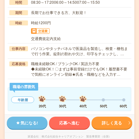
08:30～17:2006:00～14:5007:00～15:50
時間
長期でお仕事できる方、大歓迎！
期間
時給1200円
時給
交通費
交通費規定内支給
パソコンやタッチパネルで医薬品を製造し、検査・梱包ま
仕事内容
で行う作業。錠剤の割れや欠け、印字をチェックし、…
職種未経験OK / ブランクOK / 英語力不要
応募資格
◆未経験OK！〇まずは事前登録だけでもOK！履歴書不要
で気軽にオンライン登録★氏名・職種などを入力す…
職場の雰囲気
年齢層
20代
30代
40代
50代
60代
気になる!
応募へ進む
詳しく見る
派遣会社
株式会社綜合キャリアオプション 製造事業部（全国）