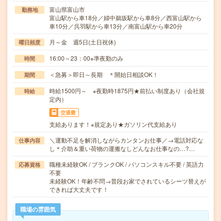
富山県富山市
勤務地
富山駅から車18分／婦中鵜坂駅から車8分／西富山駅から
車10分／呉羽駅から車13分／南富山駅から車20分
月～金 週5日(土日祝休)
曜日頻度
16:00～23：00※準夜勤のみ
時間
＜急募＞即日～長期 ＊開始日相談OK！
期間
時給1500円～ ※夜勤時1875円★前払い制度あり（会社規
時給
定内）
交通費
支給あります！※規定あり★ガソリン代支給あり
＼運動不足を解消しながらカンタンお仕事／→電話対応な
仕事内容
し＊介助＆重い荷物の運搬なしどんなお仕事なの…?…
職種未経験OK / ブランクOK / パソコンスキル不要 / 英語力
応募資格
不要
未経験OK！年齢不問→普段お家でされているシーツ替えが
できれば大丈夫です！
職場の雰囲気