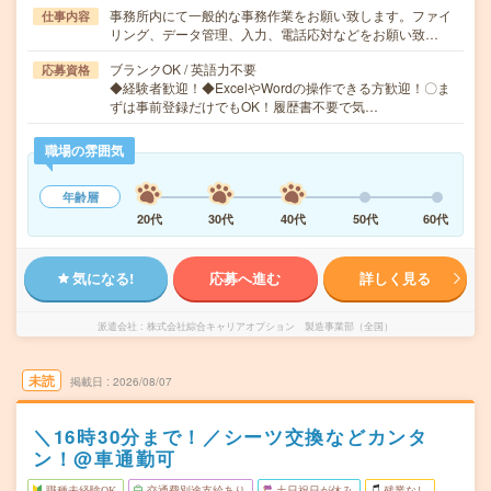
事務所内にて一般的な事務作業をお願い致します。ファイ
仕事内容
リング、データ管理、入力、電話応対などをお願い致…
ブランクOK / 英語力不要
応募資格
◆経験者歓迎！◆ExcelやWordの操作できる方歓迎！〇ま
ずは事前登録だけでもOK！履歴書不要で気…
職場の雰囲気
年齢層
20代
30代
40代
50代
60代
気になる!
応募へ進む
詳しく見る
派遣会社
株式会社綜合キャリアオプション 製造事業部（全国）
未読
掲載日
2026/08/07
＼16時30分まで！／シーツ交換などカンタ
ン！@車通勤可
職種未経験OK
交通費別途支給あり
土日祝日が休み
残業なし