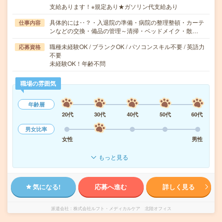
支給あります！※規定あり★ガソリン代支給あり
具体的には‥？・入退院の準備・病院の整理整頓・カーテ
仕事内容
ンなどの交換・備品の管理～清掃・ベッドメイク・散…
職種未経験OK / ブランクOK / パソコンスキル不要 / 英語力
応募資格
不要
未経験OK！年齢不問
職場の雰囲気
年齢層
20代
30代
40代
50代
60代
男女比率
女性
男性
もっと見る
気になる!
応募へ進む
詳しく見る
派遣会社
株式会社ルフト・メディカルケア 北陸オフィス