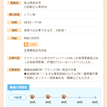
富山県射水市
勤務地
小杉駅から車30分
シフト制
曜日頻度
08:20～17:00
時間
長期でお仕事できる方、大歓迎！
期間
時給1200円
時給
交通費
交通費規定内支給
クリーンルーム内でのウェハーへのめっき処理業務及びめ
仕事内容
っき前処理業務。(円盤のウエハをパッケージに入れ…
職種未経験OK / ブランクOK / 英語力不要
応募資格
◆未経験OK！〇まずは事前登録だけでもOK！履歴書不要
で気軽にオンライン登録★氏名・職種などを入力す…
職場の雰囲気
年齢層
20代
30代
40代
50代
60代