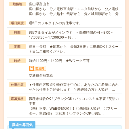
富山県富山市
勤務地
富山駅から---分／電鉄富山駅・エスタ前駅から---分／電鉄
富山駅から---分／越中中島駅から---分／城川原駅から---分
週5日のフルタイムのお仕事です。
曜日頻度
週5フルタイムがメインです！＜勤務時間の例＞8:00～
時間
17:008:30～17:309:00～18:…
即日～長期 ★応募から「最短2日後」に勤務OK！スター
期間
ト日はご相談ください。
時給1100円～1400円 ★Wワーク不可
時給
交通費
交通費全額支給
▼仕事内容製造や軽作業を中心に、あなたのご希望に合わ
仕事内容
せたお仕事をご紹介します！＼未経験の方も大歓迎！…
職種未経験OK / ブランクOK / パソコンスキル不要 / 英語力
応募資格
不要
【来社不要、WEB登録OK！】〇未経験大歓迎！〇フリー
ター、主婦(夫) 大歓迎！〇ブランクOK〇週5…
職場の雰囲気