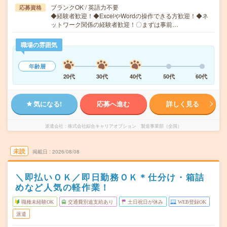
ブランクOK / 英語力不要
応募資格
◆経験者歓迎！◆ExcelやWordの操作できる方歓迎！◆ネ
ットワーク関係の経験者歓迎！〇まずは事前…
職場の雰囲気
年齢層
20代
30代
40代
50代
60代
気になる!
応募へ進む
詳しく見る
派遣会社
株式会社綜合キャリアオプション 製造事業部（全国）
未読
掲載日
2026/08/08
＼即払いＯＫ／即日勤務ＯＫ＊仕分け・箱詰
めなど人気の軽作業！
職種未経験OK
交通費別途支給あり
土日祝日が休み
WEB登録OK
派遣