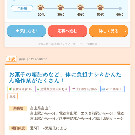
年齢層
20代
30代
40代
50代
60代
気になる!
応募へ進む
詳しく見る
派遣会社
株式会社テクノ・サービス 採用担当
未読
掲載日
2026/08/08
お菓子の箱詰めなど、体に負担ナシ＆かんた
ん軽作業がたくさん！
職種未経験OK
交通費別途支給あり
土日祝日が休み
WEB登録OK
派遣
富山県富山市
勤務地
富山駅から---分／電鉄富山駅・エスタ前駅から---分／電鉄
富山駅から---分／越中中島駅から---分／城川原駅から---分
週5日 ※派遣先による
曜日頻度