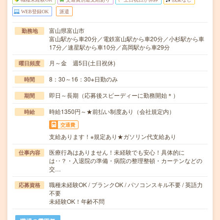
WEB登録OK
派遣
富山県富山市
勤務地
富山駅から車20分／電鉄富山駅から車20分／小杉駅から車
17分／速星駅から車10分／高岡駅から車29分
月～金 週5日(土日祝休)
曜日頻度
8：30～16：30※日勤のみ
時間
即日～長期（応募後スピーディーに勤務開始＊）
期間
時給1350円～★前払い制度あり（会社規定内）
時給
交通費
支給あります！※規定あり★ガソリン代支給あり
医療行為はありません！未経験でも安心！具体的に
仕事内容
は‥？・入退院の準備・病院の整理整頓・カーテンなどの
交…
職種未経験OK / ブランクOK / パソコンスキル不要 / 英語力
応募資格
不要
未経験OK！年齢不問