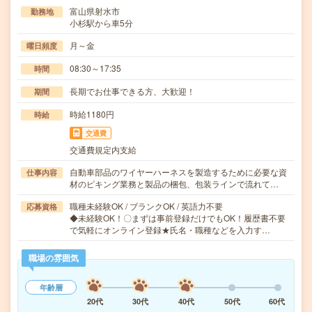
富山県射水市
勤務地
小杉駅から車5分
月～金
曜日頻度
08:30～17:35
時間
長期でお仕事できる方、大歓迎！
期間
時給1180円
時給
交通費
交通費規定内支給
自動車部品のワイヤーハーネスを製造するために必要な資
仕事内容
材のピキング業務と製品の梱包、包装ラインで流れて…
職種未経験OK / ブランクOK / 英語力不要
応募資格
◆未経験OK！〇まずは事前登録だけでもOK！履歴書不要
で気軽にオンライン登録★氏名・職種などを入力す…
職場の雰囲気
年齢層
20代
30代
40代
50代
60代