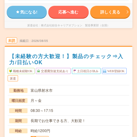
気になる!
応募へ進む
詳しく見る
派遣会社
株式会社綜合キャリアオプション 製造事業部（全国）
未読
掲載日
2026/08/05
【未経験の方大歓迎！】製品のチェック⇒入
力/日払いOK
職種未経験OK
交通費別途支給あり
土日祝日が休み
WEB登録OK
派遣
富山県射水市
勤務地
月～金
曜日頻度
08:30～17:15
時間
長期でお仕事できる方、大歓迎！
期間
時給1200円
時給