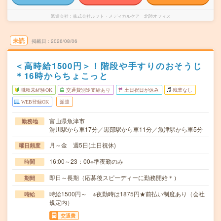
派遣会社
株式会社ルフト・メディカルケア 北陸オフィス
未読
掲載日
2026/08/06
＜高時給1500円＞！階段や手すりのおそうじ
＊16時からちょこっと
職種未経験OK
交通費別途支給あり
土日祝日が休み
残業なし
WEB登録OK
派遣
富山県魚津市
勤務地
滑川駅から車17分／黒部駅から車11分／魚津駅から車5分
月～金 週5日(土日祝休)
曜日頻度
16:00～23：00※準夜勤のみ
時間
即日～長期（応募後スピーディーに勤務開始＊）
期間
時給1500円～ ※夜勤時は1875円★前払い制度あり（会社
時給
規定内）
交通費