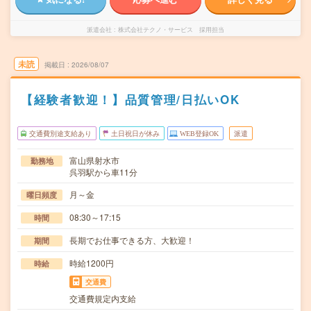
派遣会社
株式会社テクノ・サービス 採用担当
未読
掲載日
2026/08/07
【経験者歓迎！】品質管理/日払いOK
交通費別途支給あり
土日祝日が休み
WEB登録OK
派遣
富山県射水市
勤務地
呉羽駅から車11分
月～金
曜日頻度
08:30～17:15
時間
長期でお仕事できる方、大歓迎！
期間
時給1200円
時給
交通費
交通費規定内支給