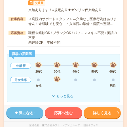
交通費
支給あります！※規定あり★ガソリン代支給あり
＜病院内サポートスタッフ＞→介助なし医療行為はありま
仕事内容
せん！未経験でも安心！・入退院の準備・病院の整理…
職種未経験OK / ブランクOK / パソコンスキル不要 / 英語力
応募資格
不要
未経験OK！年齢不問
職場の雰囲気
年齢層
20代
30代
40代
50代
60代
男女比率
女性
男性
もっと見る
気になる!
応募へ進む
詳しく見る
派遣会社
株式会社ルフト・メディカルケア 北陸オフィス