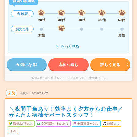
職場の雰囲気
年齢層
20代
30代
40代
50代
60代
男女比率
女性
男性
もっと見る
気になる!
応募へ進む
詳しく見る
派遣会社
株式会社ルフト・メディカルケア 北陸オフィス
未読
掲載日
2026/08/07
＼夜間手当あり！効率よく夕方からお仕事／
かんたん病棟サポートスタッフ！
職種未経験OK
交通費別途支給あり
土日祝日が休み
残業なし
派遣