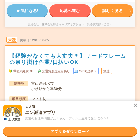
気になる!
応募へ進む
詳しく見る
派遣会社
株式会社綜合キャリアオプション 製造事業部（全国）
未読
掲載日
2026/08/05
【経験がなくても大丈夫＊】リードフレーム
の吊り掛け作業/日払いOK
職種未経験OK
交通費別途支給あり
WEB登録OK
派遣
富山県射水市
勤務地
小杉駅から車30分
シフト制
曜日頻度
大人気！
08:20～17:00
時間
エン派遣アプリ
派遣のお仕事情報がたくさん！プッシュ通知で受け取ろう！
長期でお仕事できる方、大歓迎！
期間
時給1200円
時給
アプリをダウンロード
交通費