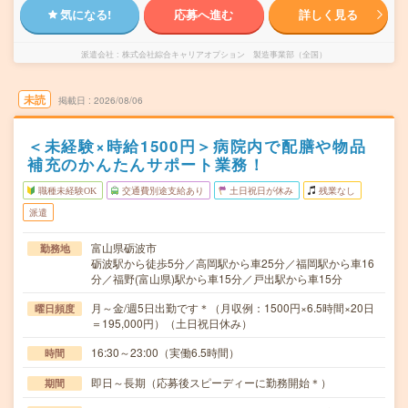
気になる!
応募へ進む
詳しく見る
派遣会社
株式会社綜合キャリアオプション 製造事業部（全国）
未読
掲載日
2026/08/06
＜未経験×時給1500円＞病院内で配膳や物品
補充のかんたんサポート業務！
職種未経験OK
交通費別途支給あり
土日祝日が休み
残業なし
派遣
富山県砺波市
勤務地
砺波駅から徒歩5分／高岡駅から車25分／福岡駅から車16
分／福野(富山県)駅から車15分／戸出駅から車15分
月～金/週5日出勤です＊（月収例：1500円×6.5時間×20日
曜日頻度
＝195,000円）（土日祝日休み）
16:30～23:00（実働6.5時間）
時間
即日～長期（応募後スピーディーに勤務開始＊）
期間