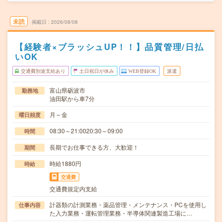
未読
掲載日
2026/08/08
【経験者×ブラッシュUP！！】品質管理/日払
いOK
交通費別途支給あり
土日祝日が休み
WEB登録OK
派遣
富山県砺波市
勤務地
油田駅から車7分
月～金
曜日頻度
08:30～21:0020:30～09:00
時間
長期でお仕事できる方、大歓迎！
期間
時給1880円
時給
交通費
交通費規定内支給
計器類の計測業務・薬品管理・メンテナンス・PCを使用し
仕事内容
た入力業務・運転管理業務・半導体関連製造工場に…