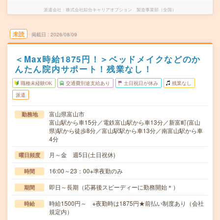
派遣会社
株式会社綜合キャリアオプション 製造事業部（全国）
未読
掲載日
2026/08/09
＜Max時給1875円！＞ベッドメイクなどのか
んたん院内サポート！残業なし！
職種未経験OK
交通費別途支給あり
土日祝日が休み
残業なし
派遣
富山県富山市
勤務地
富山駅から車15分／電鉄富山駅から車13分／新富町(富山
県)駅から徒歩8分／富山駅駅から車13分／南富山駅から車
4分
月～金 週5日(土日祝休)
曜日頻度
16:00～23：00※準夜勤のみ
時間
即日～長期（応募後スピーディーに勤務開始＊）
期間
時給1500円～ ※夜勤時は1875円★前払い制度あり（会社
時給
規定内）