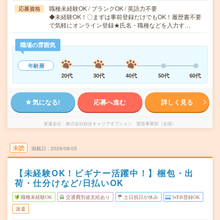
職種未経験OK / ブランクOK / 英語力不要
応募資格
◆未経験OK！〇まずは事前登録だけでもOK！履歴書不要
で気軽にオンライン登録★氏名・職種などを入力す…
職場の雰囲気
年齢層
20代
30代
40代
50代
60代
気になる!
応募へ進む
詳しく見る
派遣会社
株式会社綜合キャリアオプション 製造事業部（全国）
未読
掲載日
2026/08/05
【未経験OK！ビギナー活躍中！】梱包・出
荷・仕分けなど/日払いOK
職種未経験OK
交通費別途支給あり
土日祝日が休み
WEB登録OK
派遣