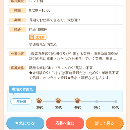
シフト制
曜日頻度
07:30～16:00
時間
長期でお仕事できる方、大歓迎！
期間
時給1800円
時給
交通費
交通費規定内支給
<塩素系殺菌剤の梱包及び付帯する業務〉塩素系殺菌剤が
仕事内容
錠剤の形に成形されたものを梱包していく業務。重量…
職種未経験OK / ブランクOK / 英語力不要
応募資格
◆未経験OK！〇まずは事前登録だけでもOK！履歴書不要
で気軽にオンライン登録★氏名・職種などを入力す…
職場の雰囲気
年齢層
20代
30代
40代
50代
60代
気になる!
応募へ進む
詳しく見る