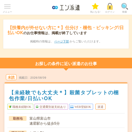
メニュー
気になる!
ログイン
検索
【扶養内が外せない方に＊】仕分け・梱包・ピッキング/日
払いOK
のお仕事情報は、掲載が終了しています
掲載時の情報は、
ページ下部
からご覧いただけます。
お探しの条件に近い派遣のお仕事
未読
掲載日
2026/08/09
【未経験でも大丈夫＊】殺菌タブレットの梱
包作業/日払いOK
職種未経験OK
交通費別途支給あり
WEB登録OK
派遣
富山県富山市
勤務地
速星駅から徒歩5分