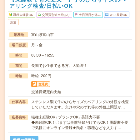
アリング検査/日払いOK
職種未経験OK
交通費別途支給あり
土日祝日が休み
WEB登録OK
派遣
富山県富山市
勤務地
月～金
曜日頻度
08:00～16:55
時間
長期でお仕事できる方、大歓迎！
期間
時給1200円
時給
交通費
交通費規定内支給
ステンレス製で手のひらサイズのベアリングの外観を検査
仕事内容
していただきます。欠けや穴のずれ等の外観上問題が…
職種未経験OK / ブランクOK / 英語力不要
応募資格
◆未経験OK！〇まずは事前登録だけでもOK！履歴書不要
で気軽にオンライン登録★氏名・職種などを入力す…