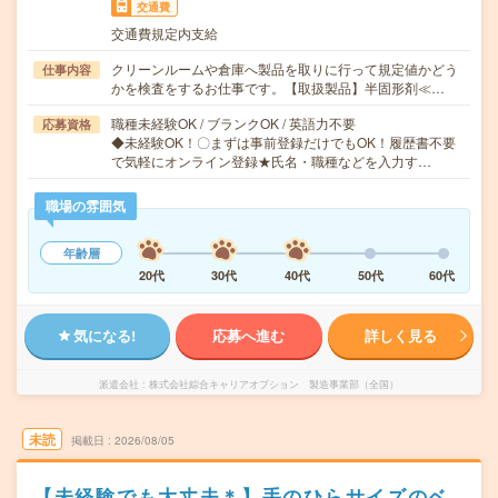
交通費
交通費規定内支給
クリーンルームや倉庫へ製品を取りに行って規定値かどう
仕事内容
かを検査をするお仕事です。【取扱製品】半固形剤≪…
職種未経験OK / ブランクOK / 英語力不要
応募資格
◆未経験OK！〇まずは事前登録だけでもOK！履歴書不要
で気軽にオンライン登録★氏名・職種などを入力す…
職場の雰囲気
年齢層
20代
30代
40代
50代
60代
気になる!
応募へ進む
詳しく見る
派遣会社
株式会社綜合キャリアオプション 製造事業部（全国）
未読
掲載日
2026/08/05
【未経験でも大丈夫＊】手のひらサイズのベ