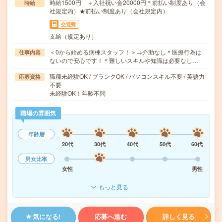
時給1500円 ＋入社祝い金20000円＊前払い制度あり（会
時給
社規定内）★前払い制度あり（会社規定内）
交通費
支給（規定あり）
＜0から始める病棟スタッフ！＞→介助なし＊医療行為は
仕事内容
ないので安心です！＊難しいスキルや知識は必要なし…
職種未経験OK / ブランクOK / パソコンスキル不要 / 英語力
応募資格
不要
未経験OK！年齢不問
職場の雰囲気
年齢層
20代
30代
40代
50代
60代
男女比率
女性
男性
もっと見る
気になる!
応募へ進む
詳しく見る