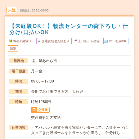
未読
掲載日
2026/08/05
【未経験OK！】物流センターの荷下ろし・仕
分け/日払いOK
職種未経験OK
交通費別途支給あり
土日祝日が休み
WEB登録OK
派遣
福井県あわら市
勤務地
月～金
曜日頻度
09:00～17:30
時間
長期でお仕事できる方、大歓迎！
期間
時給1280円
時給
交通費
交通費規定内支給
・アパレル・雑貨を扱う物流センターにて、入荷ヤードに
仕事内容
入ってきた段ボールをトラックから降ろし、仕分けし…