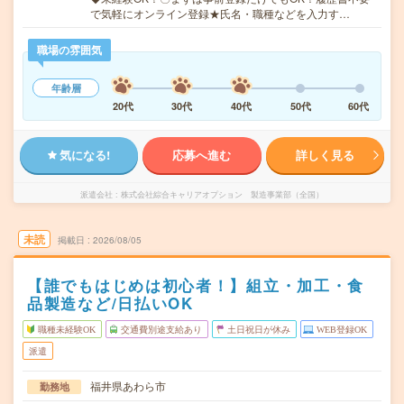
で気軽にオンライン登録★氏名・職種などを入力す…
職場の雰囲気
年齢層
20代
30代
40代
50代
60代
気になる!
応募へ進む
詳しく見る
派遣会社
株式会社綜合キャリアオプション 製造事業部（全国）
未読
掲載日
2026/08/05
【誰でもはじめは初心者！】組立・加工・食
品製造など/日払いOK
職種未経験OK
交通費別途支給あり
土日祝日が休み
WEB登録OK
派遣
福井県あわら市
勤務地