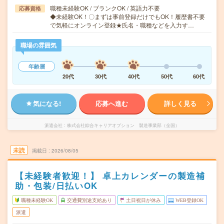
職種未経験OK / ブランクOK / 英語力不要
応募資格
◆未経験OK！〇まずは事前登録だけでもOK！履歴書不要
で気軽にオンライン登録★氏名・職種などを入力す…
職場の雰囲気
年齢層
20代
30代
40代
50代
60代
気になる!
応募へ進む
詳しく見る
派遣会社
株式会社綜合キャリアオプション 製造事業部（全国）
未読
掲載日
2026/08/05
【未経験者歓迎！】 卓上カレンダーの製造補
助・包装/日払いOK
職種未経験OK
交通費別途支給あり
土日祝日が休み
WEB登録OK
派遣