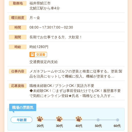
福井県鯖江市
勤務地
北鯖江駅から車4分
月～金
曜日頻度
08:00～17:3017:00～02:30
時間
長期でお仕事できる方、大歓迎！
期間
時給1280円
時給
交通費
交通費規定内支給
メガネフレームやゴルフの塗装と検査に従事する。塗装:製
仕事内容
品を治具にセットして機械に投入。機械が塗装する…
職種未経験OK / ブランクOK / 英語力不要
応募資格
◆未経験OK！〇まずは事前登録だけでもOK！履歴書不要
で気軽にオンライン登録★氏名・職種などを入力す…
職場の雰囲気
年齢層
20代
30代
40代
50代
60代