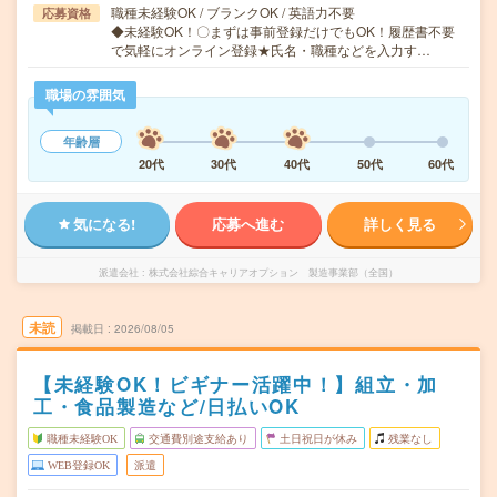
職種未経験OK / ブランクOK / 英語力不要
応募資格
◆未経験OK！〇まずは事前登録だけでもOK！履歴書不要
で気軽にオンライン登録★氏名・職種などを入力す…
職場の雰囲気
年齢層
20代
30代
40代
50代
60代
気になる!
応募へ進む
詳しく見る
派遣会社
株式会社綜合キャリアオプション 製造事業部（全国）
未読
掲載日
2026/08/05
【未経験OK！ビギナー活躍中！】組立・加
工・食品製造など/日払いOK
職種未経験OK
交通費別途支給あり
土日祝日が休み
残業なし
WEB登録OK
派遣