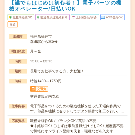
【誰でもはじめは初心者！】電子パーツの機
械オペレーター/日払いOK
職種未経験OK
交通費別途支給あり
土日祝日が休み
WEB登録OK
派遣
福井県福井市
勤務地
森田駅から車5分
月～金
曜日頻度
15:00～23:15
時間
長期でお仕事できる方、大歓迎！
期間
時給1400～1750円
時給
交通費
交通費規定内支給
電子部品をつくるための製造機械を使った工場内作業で
仕事内容
す。部品を機械にセットしてボタン操作で加工を行い、…
職種未経験OK / ブランクOK / 英語力不要
応募資格
◆未経験OK！〇まずは事前登録だけでもOK！履歴書不要
で気軽にオンライン登録★氏名・職種などを入力す…