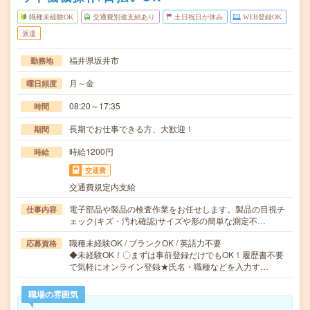
職種未経験OK
交通費別途支給あり
土日祝日が休み
WEB登録OK
派遣
福井県坂井市
勤務地
月～金
曜日頻度
08:20～17:35
時間
長期でお仕事できる方、大歓迎！
期間
時給1200円
時給
交通費
交通費規定内支給
電子部品や製品の検査作業をお任せします。製品の目視チ
仕事内容
ェック(キズ・汚れ確認)サイズや形の簡単な測定不…
職種未経験OK / ブランクOK / 英語力不要
応募資格
◆未経験OK！〇まずは事前登録だけでもOK！履歴書不要
で気軽にオンライン登録★氏名・職種などを入力す…
職場の雰囲気