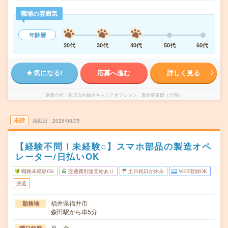
職場の雰囲気
年齢層
20代
30代
40代
50代
60代
気になる!
応募へ進む
詳しく見る
派遣会社
株式会社綜合キャリアオプション 製造事業部（全国）
未読
掲載日
2026/08/05
【経験不問！未経験○】スマホ部品の製造オペ
レーター/日払いOK
職種未経験OK
交通費別途支給あり
土日祝日が休み
WEB登録OK
派遣
福井県福井市
勤務地
森田駅から車5分
月～金