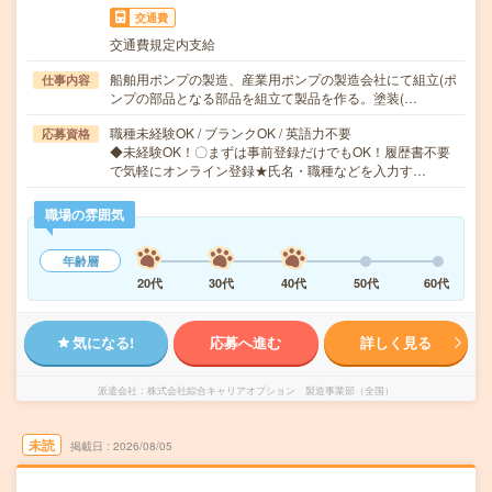
交通費
交通費規定内支給
船舶用ポンプの製造、産業用ポンプの製造会社にて組立(ポ
仕事内容
ンプの部品となる部品を組立て製品を作る。塗装(…
職種未経験OK / ブランクOK / 英語力不要
応募資格
◆未経験OK！〇まずは事前登録だけでもOK！履歴書不要
で気軽にオンライン登録★氏名・職種などを入力す…
職場の雰囲気
年齢層
20代
30代
40代
50代
60代
気になる!
応募へ進む
詳しく見る
派遣会社
株式会社綜合キャリアオプション 製造事業部（全国）
未読
掲載日
2026/08/05