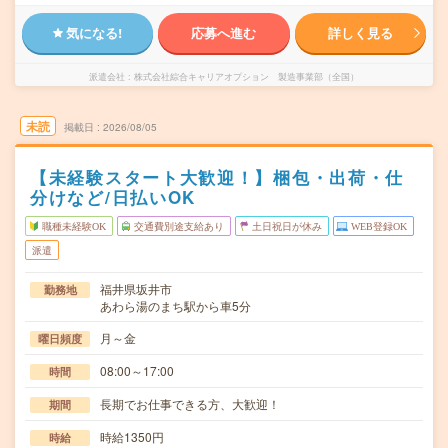
気になる!
応募へ進む
詳しく見る
派遣会社
株式会社綜合キャリアオプション 製造事業部（全国）
未読
掲載日
2026/08/05
【未経験スタート大歓迎！】梱包・出荷・仕
分けなど/日払いOK
職種未経験OK
交通費別途支給あり
土日祝日が休み
WEB登録OK
派遣
福井県坂井市
勤務地
あわら湯のまち駅から車5分
月～金
曜日頻度
08:00～17:00
時間
長期でお仕事できる方、大歓迎！
期間
時給1350円
時給