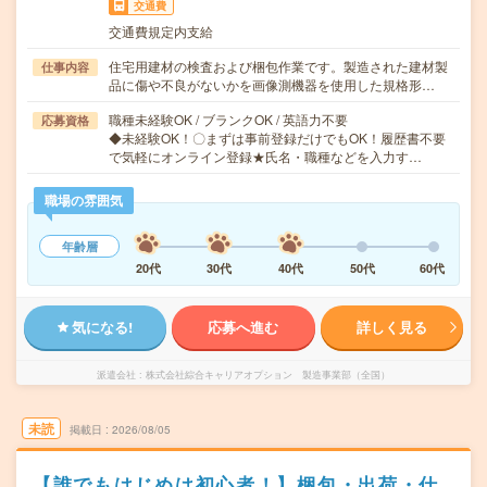
交通費
交通費規定内支給
住宅用建材の検査および梱包作業です。製造された建材製
仕事内容
品に傷や不良がないかを画像測機器を使用した規格形…
職種未経験OK / ブランクOK / 英語力不要
応募資格
◆未経験OK！〇まずは事前登録だけでもOK！履歴書不要
で気軽にオンライン登録★氏名・職種などを入力す…
職場の雰囲気
年齢層
20代
30代
40代
50代
60代
気になる!
応募へ進む
詳しく見る
派遣会社
株式会社綜合キャリアオプション 製造事業部（全国）
未読
掲載日
2026/08/05
【誰でもはじめは初心者！】梱包・出荷・仕