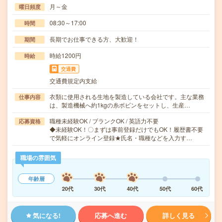
月～金
曜日頻度
08:30～17:00
時間
長期でお仕事できる方、大歓迎！
期間
時給1200円
時給
交通費
交通費規定内支給
衣類に使用される生地を製造している会社です。主な業務
仕事内容
は、製造機械へ約1kgの糸ボビンをセットし、生産…
職種未経験OK / ブランクOK / 英語力不要
応募資格
◆未経験OK！〇まずは事前登録だけでもOK！履歴書不要
で気軽にオンライン登録★氏名・職種などを入力す…
職場の雰囲気
年齢層
20代
30代
40代
50代
60代
気になる!
応募へ進む
詳しく見る