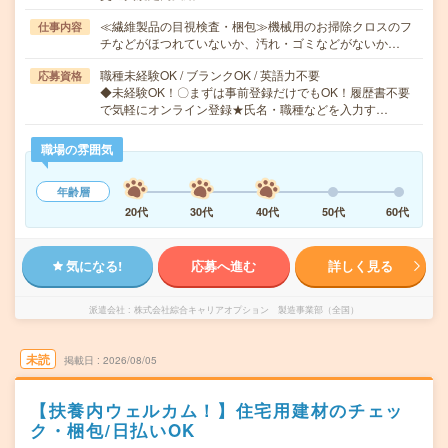
≪繊維製品の目視検査・梱包≫機械用のお掃除クロスのフ
仕事内容
チなどがほつれていないか、汚れ・ゴミなどがないか…
職種未経験OK / ブランクOK / 英語力不要
応募資格
◆未経験OK！〇まずは事前登録だけでもOK！履歴書不要
で気軽にオンライン登録★氏名・職種などを入力す…
職場の雰囲気
年齢層
20代
30代
40代
50代
60代
気になる!
応募へ進む
詳しく見る
派遣会社
株式会社綜合キャリアオプション 製造事業部（全国）
未読
掲載日
2026/08/05
【扶養内ウェルカム！】住宅用建材のチェッ
ク・梱包/日払いOK