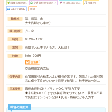
職種未経験OK
交通費別途支給あり
土日祝日が休み
残業なし
WEB登録OK
派遣
福井県福井市
勤務地
大土呂駅から車9分
月～金
曜日頻度
08:20～17:00
時間
長期でお仕事できる方、大歓迎！
期間
時給1200円
時給
交通費
交通費規定内支給
住宅用建材の検査および梱包作業です。製造された建材製
仕事内容
品に傷や不良がないかを目視で確認し、検査後は包装…
職種未経験OK / ブランクOK / 英語力不要
応募資格
◆未経験OK！〇まずは事前登録だけでもOK！履歴書不要
で気軽にオンライン登録★氏名・職種などを入力す…
職場の雰囲気