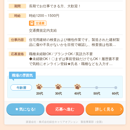
長期でお仕事できる方、大歓迎！
期間
時給1200～1500円
時給
交通費
交通費規定内支給
住宅用建材の検査および梱包作業です。製造された建材製
仕事内容
品に傷や不良がないかを目視で確認し、検査後は包装…
職種未経験OK / ブランクOK / 英語力不要
応募資格
◆未経験OK！〇まずは事前登録だけでもOK！履歴書不要
で気軽にオンライン登録★氏名・職種などを入力す…
職場の雰囲気
年齢層
20代
30代
40代
50代
60代
気になる!
応募へ進む
詳しく見る
派遣会社
株式会社綜合キャリアオプション 製造事業部（全国）