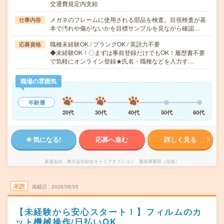
交通費規定内支給
メガネのフレームに使用される部品を検査。目視検査が基
仕事内容
本で汚れや傷がないかを目標サンプルを見ながら確認…
職種未経験OK / ブランクOK / 英語力不要
応募資格
◆未経験OK！〇まずは事前登録だけでもOK！履歴書不要
で気軽にオンライン登録★氏名・職種などを入力す…
職場の雰囲気
年齢層
20代
30代
40代
50代
60代
気になる!
応募へ進む
詳しく見る
派遣会社
株式会社綜合キャリアオプション 製造事業部（全国）
未読
掲載日
2026/08/05
【未経験から安心スタート！】フィルムのカ
ット機械操作/日払いOK