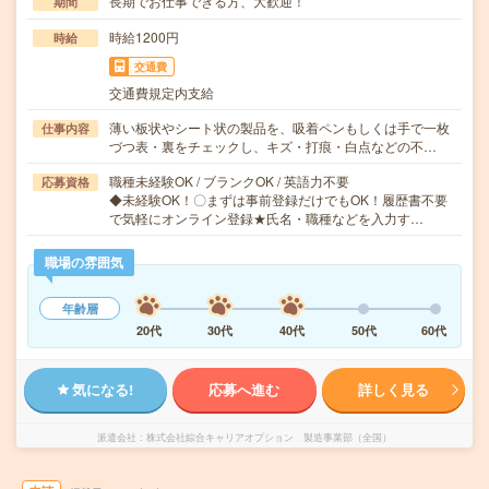
長期でお仕事できる方、大歓迎！
期間
時給1200円
時給
交通費
交通費規定内支給
薄い板状やシート状の製品を、吸着ペンもしくは手で一枚
仕事内容
づつ表・裏をチェックし、キズ・打痕・白点などの不…
職種未経験OK / ブランクOK / 英語力不要
応募資格
◆未経験OK！〇まずは事前登録だけでもOK！履歴書不要
で気軽にオンライン登録★氏名・職種などを入力す…
職場の雰囲気
年齢層
20代
30代
40代
50代
60代
気になる!
応募へ進む
詳しく見る
派遣会社
株式会社綜合キャリアオプション 製造事業部（全国）