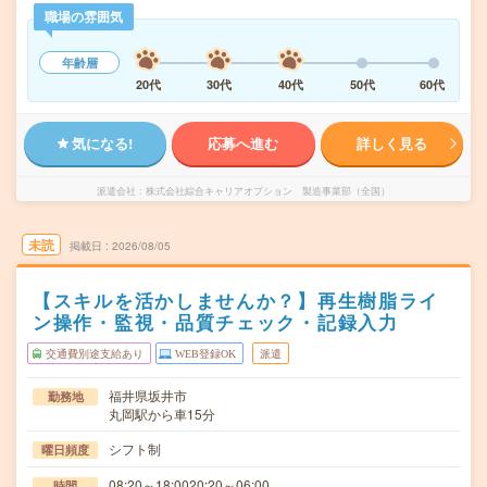
職場の雰囲気
年齢層
20代
30代
40代
50代
60代
気になる!
応募へ進む
詳しく見る
派遣会社
株式会社綜合キャリアオプション 製造事業部（全国）
未読
掲載日
2026/08/05
【スキルを活かしませんか？】再生樹脂ライ
ン操作・監視・品質チェック・記録入力
交通費別途支給あり
WEB登録OK
派遣
福井県坂井市
勤務地
丸岡駅から車15分
シフト制
曜日頻度
08:20～18:0020:20～06:00
時間