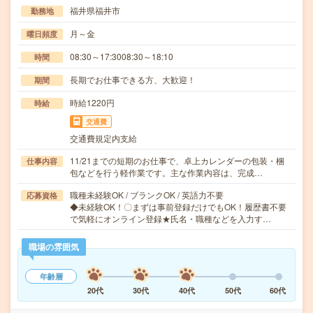
福井県福井市
勤務地
月～金
曜日頻度
08:30～17:3008:30～18:10
時間
長期でお仕事できる方、大歓迎！
期間
時給1220円
時給
交通費
交通費規定内支給
11/21までの短期のお仕事で、卓上カレンダーの包装・梱
仕事内容
包などを行う軽作業です。主な作業内容は、完成…
職種未経験OK / ブランクOK / 英語力不要
応募資格
◆未経験OK！〇まずは事前登録だけでもOK！履歴書不要
で気軽にオンライン登録★氏名・職種などを入力す…
職場の雰囲気
年齢層
20代
30代
40代
50代
60代