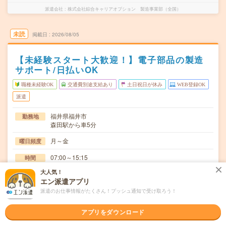
派遣会社
株式会社綜合キャリアオプション 製造事業部（全国）
未読
掲載日
2026/08/05
【未経験スタート大歓迎！】電子部品の製造
サポート/日払いOK
職種未経験OK
交通費別途支給あり
土日祝日が休み
WEB登録OK
派遣
福井県福井市
勤務地
森田駅から車5分
月～金
曜日頻度
07:00～15:15
時間
大人気！
長期でお仕事できる方、大歓迎！
期間
エン派遣アプリ
時給1400円
時給
派遣のお仕事情報がたくさん！プッシュ通知で受け取ろう！
交通費
アプリをダウンロード
交通費規定内支給