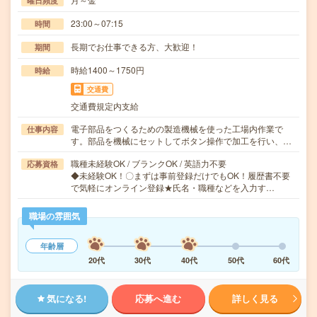
曜日頻度
23:00～07:15
時間
長期でお仕事できる方、大歓迎！
期間
時給1400～1750円
時給
交通費
交通費規定内支給
電子部品をつくるための製造機械を使った工場内作業で
仕事内容
す。部品を機械にセットしてボタン操作で加工を行い、…
職種未経験OK / ブランクOK / 英語力不要
応募資格
◆未経験OK！〇まずは事前登録だけでもOK！履歴書不要
で気軽にオンライン登録★氏名・職種などを入力す…
職場の雰囲気
年齢層
20代
30代
40代
50代
60代
気になる!
応募へ進む
詳しく見る