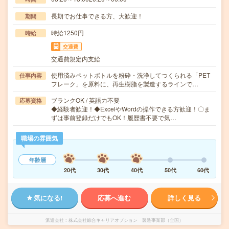
長期でお仕事できる方、大歓迎！
期間
時給1250円
時給
交通費
交通費規定内支給
使用済みペットボトルを粉砕・洗浄してつくられる「PET
仕事内容
フレーク」を原料に、再生樹脂を製造するラインで…
ブランクOK / 英語力不要
応募資格
◆経験者歓迎！◆ExcelやWordの操作できる方歓迎！〇ま
ずは事前登録だけでもOK！履歴書不要で気…
職場の雰囲気
年齢層
20代
30代
40代
50代
60代
気になる!
応募へ進む
詳しく見る
派遣会社
株式会社綜合キャリアオプション 製造事業部（全国）