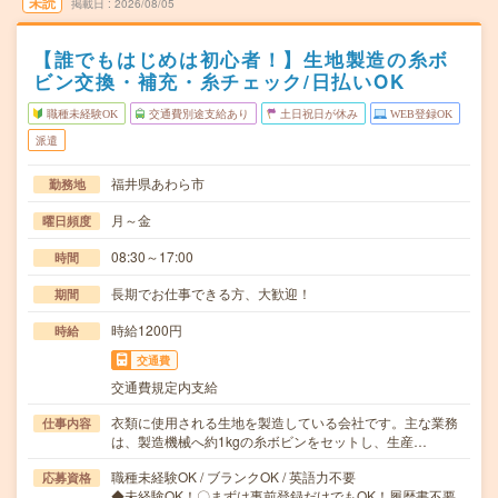
未読
掲載日
2026/08/05
【誰でもはじめは初心者！】生地製造の糸ボ
ビン交換・補充・糸チェック/日払いOK
職種未経験OK
交通費別途支給あり
土日祝日が休み
WEB登録OK
派遣
福井県あわら市
勤務地
月～金
曜日頻度
08:30～17:00
時間
長期でお仕事できる方、大歓迎！
期間
時給1200円
時給
交通費
交通費規定内支給
衣類に使用される生地を製造している会社です。主な業務
仕事内容
は、製造機械へ約1kgの糸ボビンをセットし、生産…
職種未経験OK / ブランクOK / 英語力不要
応募資格
◆未経験OK！〇まずは事前登録だけでもOK！履歴書不要