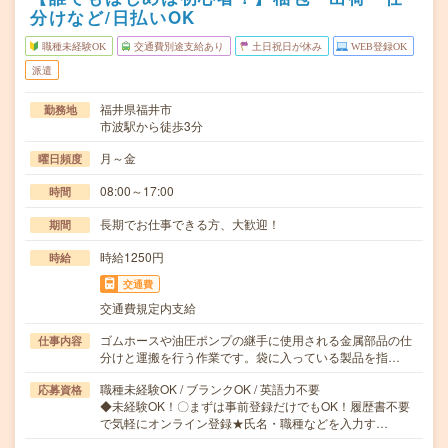
分けなど/日払いOK
職種未経験OK
交通費別途支給あり
土日祝日が休み
WEB登録OK
派遣
福井県福井市
勤務地
市波駅から徒歩3分
月～金
曜日頻度
08:00～17:00
時間
長期でお仕事できる方、大歓迎！
期間
時給1250円
時給
交通費
交通費規定内支給
ゴムホースや油圧ポンプの継手に使用される金属部品の仕
仕事内容
分けと運搬を行う作業です。袋に入っている製品を指…
職種未経験OK / ブランクOK / 英語力不要
応募資格
◆未経験OK！〇まずは事前登録だけでもOK！履歴書不要
で気軽にオンライン登録★氏名・職種などを入力す…