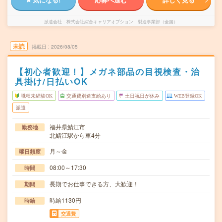
派遣会社
株式会社綜合キャリアオプション 製造事業部（全国）
未読
掲載日
2026/08/05
【初心者歓迎！】メガネ部品の目視検査・治
具掛け/日払いOK
職種未経験OK
交通費別途支給あり
土日祝日が休み
WEB登録OK
派遣
福井県鯖江市
勤務地
北鯖江駅から車4分
月～金
曜日頻度
08:00～17:30
時間
長期でお仕事できる方、大歓迎！
期間
時給1130円
時給
交通費