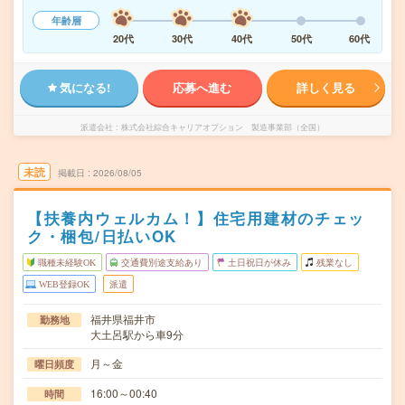
年齢層
20代
30代
40代
50代
60代
気になる!
応募へ進む
詳しく見る
派遣会社
株式会社綜合キャリアオプション 製造事業部（全国）
未読
掲載日
2026/08/05
【扶養内ウェルカム！】住宅用建材のチェッ
ク・梱包/日払いOK
職種未経験OK
交通費別途支給あり
土日祝日が休み
残業なし
WEB登録OK
派遣
福井県福井市
勤務地
大土呂駅から車9分
月～金
曜日頻度
16:00～00:40
時間