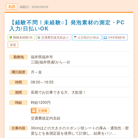
未読
掲載日
2026/08/05
【経験不問！未経験○】発泡素材の測定・PC
入力/日払いOK
職種未経験OK
交通費別途支給あり
土日祝日が休み
WEB登録OK
派遣
福井県福井市
勤務地
三国(福井県)駅から---分
月～金
曜日頻度
08:00～16:55
時間
長期でお仕事できる方、大歓迎！
期間
時給1200円
時給
交通費
交通費規定内支給
30cmほどの大きさのスポンジ状シートの厚み・通気性・密
仕事内容
度などを各測定器を使用して計測し、結果をパソ…