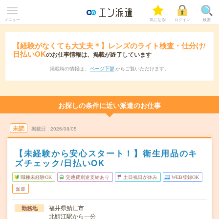
メニュー
気になる!
ログイン
検索
【経験がなくても大丈夫＊】レンズのライト検査・仕分け/
日払いOK
のお仕事情報は、掲載が終了しています
掲載時の情報は、
ページ下部
からご覧いただけます。
お探しの条件に近い派遣のお仕事
未読
掲載日
2026/08/05
【未経験から安心スタート！】衛生用品のキ
ズチェック/日払いOK
職種未経験OK
交通費別途支給あり
土日祝日が休み
WEB登録OK
派遣
福井県鯖江市
勤務地
北鯖江駅から---分