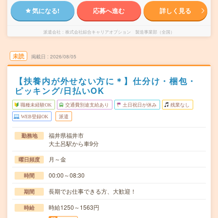
気になる!
応募へ進む
詳しく見る
派遣会社
株式会社綜合キャリアオプション 製造事業部（全国）
未読
掲載日
2026/08/05
【扶養内が外せない方に＊】仕分け・梱包・
ピッキング/日払いOK
職種未経験OK
交通費別途支給あり
土日祝日が休み
残業なし
WEB登録OK
派遣
福井県福井市
勤務地
大土呂駅から車9分
月～金
曜日頻度
00:00～08:30
時間
長期でお仕事できる方、大歓迎！
期間
時給1250～1563円
時給