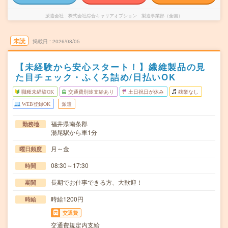
派遣会社
株式会社綜合キャリアオプション 製造事業部（全国）
未読
掲載日
2026/08/05
【未経験から安心スタート！】繊維製品の見
た目チェック・ふくろ詰め/日払いOK
職種未経験OK
交通費別途支給あり
土日祝日が休み
残業なし
WEB登録OK
派遣
福井県南条郡
勤務地
湯尾駅から車1分
月～金
曜日頻度
08:30～17:30
時間
長期でお仕事できる方、大歓迎！
期間
時給1200円
時給
交通費
交通費規定内支給