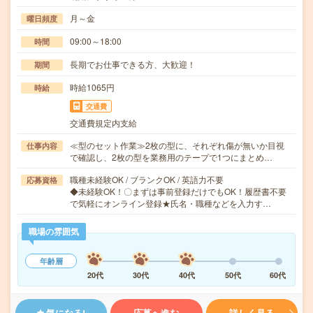
月～金
曜日頻度
09:00～18:00
時間
長期でお仕事できる方、大歓迎！
期間
時給1065円
時給
交通費
交通費規定内支給
≪型のセット作業≫2枚の型に、それぞれ傷が無いか目視
仕事内容
で確認し、2枚の型を業務用のテープで1つにまとめ…
職種未経験OK / ブランクOK / 英語力不要
応募資格
◆未経験OK！〇まずは事前登録だけでもOK！履歴書不要
で気軽にオンライン登録★氏名・職種などを入力す…
職場の雰囲気
年齢層
20代
30代
40代
50代
60代
気になる!
応募へ進む
詳しく見る