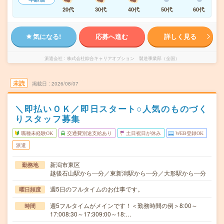
20代
30代
40代
50代
60代
気になる!
応募へ進む
詳しく見る
派遣会社
株式会社綜合キャリアオプション 製造事業部（全国）
未読
掲載日
2026/08/07
＼即払いＯＫ／即日スタート○人気のものづく
りスタッフ募集
職種未経験OK
交通費別途支給あり
土日祝日が休み
WEB登録OK
派遣
新潟市東区
勤務地
越後石山駅から---分／東新潟駅から---分／大形駅から---分
週5日のフルタイムのお仕事です。
曜日頻度
週5フルタイムがメインです！＜勤務時間の例＞8:00～
時間
17:008:30～17:309:00～18:…