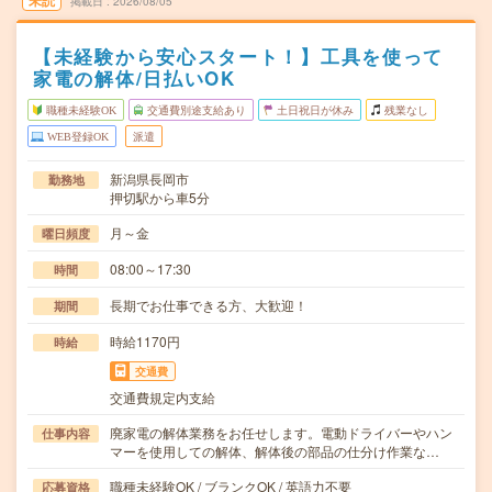
未読
掲載日
2026/08/05
【未経験から安心スタート！】工具を使って
家電の解体/日払いOK
職種未経験OK
交通費別途支給あり
土日祝日が休み
残業なし
WEB登録OK
派遣
新潟県長岡市
勤務地
押切駅から車5分
月～金
曜日頻度
08:00～17:30
時間
長期でお仕事できる方、大歓迎！
期間
時給1170円
時給
交通費
交通費規定内支給
廃家電の解体業務をお任せします。電動ドライバーやハン
仕事内容
マーを使用しての解体、解体後の部品の仕分け作業な…
職種未経験OK / ブランクOK / 英語力不要
応募資格