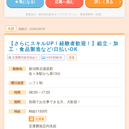
気になる!
応募へ進む
詳しく見る
派遣会社
株式会社綜合キャリアオプション 製造事業部（全国）
未読
掲載日
2026/08/05
【さらにスキルUP！経験者歓迎！】組立・加
工・食品製造など/日払いOK
交通費別途支給あり
WEB登録OK
派遣
新潟県北蒲原郡
勤務地
佐々木駅から車13分
シフト制
曜日頻度
08:30～17:20
時間
長期でお仕事できる方、大歓迎！
期間
時給1150円
時給
交通費
交通費規定内支給