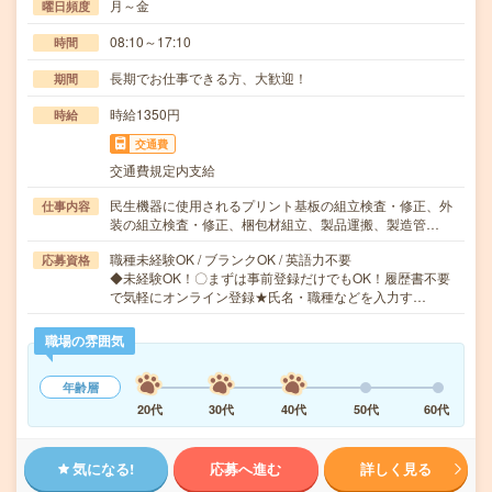
月～金
曜日頻度
08:10～17:10
時間
長期でお仕事できる方、大歓迎！
期間
時給1350円
時給
交通費
交通費規定内支給
民生機器に使用されるプリント基板の組立検査・修正、外
仕事内容
装の組立検査・修正、梱包材組立、製品運搬、製造管…
職種未経験OK / ブランクOK / 英語力不要
応募資格
◆未経験OK！〇まずは事前登録だけでもOK！履歴書不要
で気軽にオンライン登録★氏名・職種などを入力す…
職場の雰囲気
年齢層
20代
30代
40代
50代
60代
気になる!
応募へ進む
詳しく見る