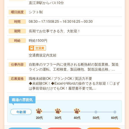
直江津駅からバス10分
シフト制
曜日頻度
08:30～17:1508:25～16:3016:25～00:30
時間
長期でお仕事できる方、大歓迎！
期間
時給1500円
時給
交通費
交通費規定内支給
自動車のマフラー内に使用される断熱材の製造業務。製造
仕事内容
ラインの運転、工程検査、製品梱包、製造設備点検、…
職種未経験OK / ブランクOK / 英語力不要
応募資格
◆未経験OK！◆ExcelやWordの操作できる方歓迎！〇まず
は事前登録だけでもOK！履歴書不要で気…
職場の雰囲気
年齢層
20代
30代
40代
50代
60代