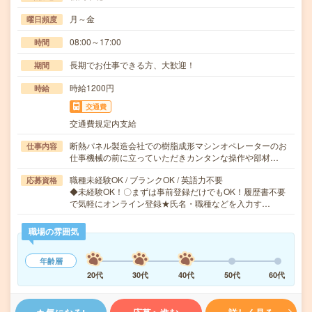
月～金
曜日頻度
08:00～17:00
時間
長期でお仕事できる方、大歓迎！
期間
時給1200円
時給
交通費
交通費規定内支給
断熱パネル製造会社での樹脂成形マシンオペレーターのお
仕事内容
仕事機械の前に立っていただきカンタンな操作や部材…
職種未経験OK / ブランクOK / 英語力不要
応募資格
◆未経験OK！〇まずは事前登録だけでもOK！履歴書不要
で気軽にオンライン登録★氏名・職種などを入力す…
職場の雰囲気
年齢層
20代
30代
40代
50代
60代