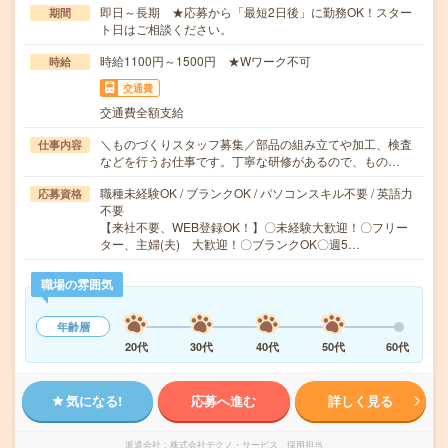
即日～長期 ★応募から「最短2日後」に勤務OK！スター
期間
ト日はご相談ください。
時給1100円～1500円 ★Wワーク不可
時給
交通費
交通費全額支給
＼ものづくりスタッフ募集／部品の組み立てや加工、検査
仕事内容
などを行うお仕事です。丁寧な研修があるので、もの…
職種未経験OK / ブランクOK / パソコンスキル不要 / 英語力
応募資格
不要
【来社不要、WEB登録OK！】〇未経験大歓迎！〇フリー
ター、主婦(夫) 大歓迎！〇ブランクOK〇週5…
職場の雰囲気
年齢層
20代
30代
40代
50代
60代
気になる!
応募へ進む
詳しく見る
派遣会社
株式会社テクノ・サービス 採用担当