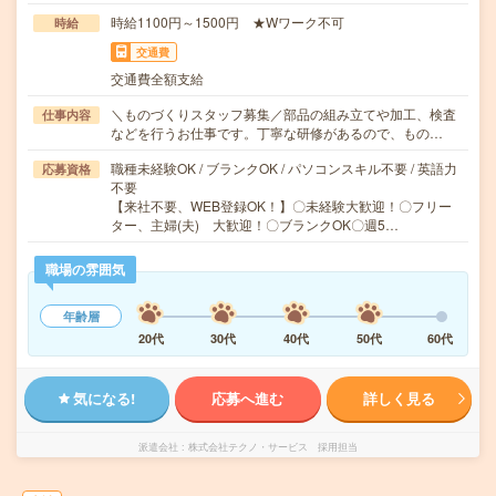
時給1100円～1500円 ★Wワーク不可
時給
交通費
交通費全額支給
＼ものづくりスタッフ募集／部品の組み立てや加工、検査
仕事内容
などを行うお仕事です。丁寧な研修があるので、もの…
職種未経験OK / ブランクOK / パソコンスキル不要 / 英語力
応募資格
不要
【来社不要、WEB登録OK！】〇未経験大歓迎！〇フリー
ター、主婦(夫) 大歓迎！〇ブランクOK〇週5…
職場の雰囲気
年齢層
20代
30代
40代
50代
60代
気になる!
応募へ進む
詳しく見る
派遣会社
株式会社テクノ・サービス 採用担当