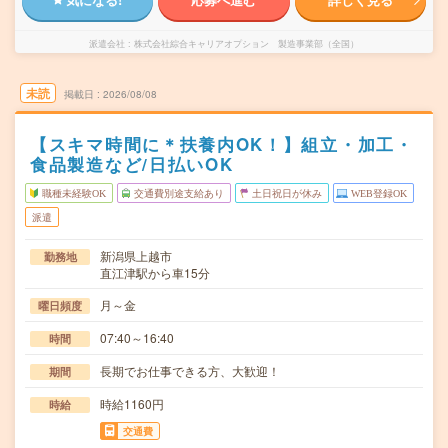
派遣会社
株式会社綜合キャリアオプション 製造事業部（全国）
未読
掲載日
2026/08/08
【スキマ時間に＊扶養内OK！】組立・加工・
食品製造など/日払いOK
職種未経験OK
交通費別途支給あり
土日祝日が休み
WEB登録OK
派遣
新潟県上越市
勤務地
直江津駅から車15分
月～金
曜日頻度
07:40～16:40
時間
長期でお仕事できる方、大歓迎！
期間
時給1160円
時給
交通費