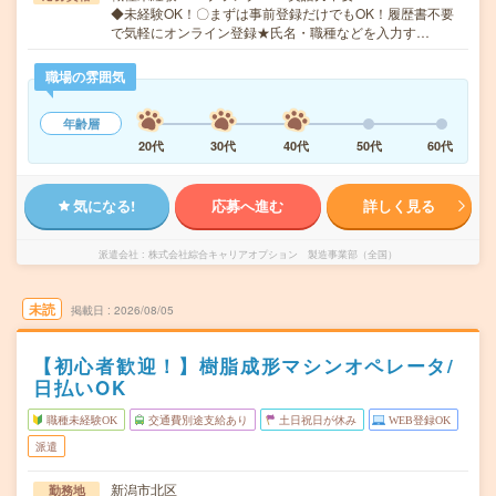
◆未経験OK！〇まずは事前登録だけでもOK！履歴書不要
で気軽にオンライン登録★氏名・職種などを入力す…
職場の雰囲気
年齢層
20代
30代
40代
50代
60代
気になる!
応募へ進む
詳しく見る
派遣会社
株式会社綜合キャリアオプション 製造事業部（全国）
未読
掲載日
2026/08/05
【初心者歓迎！】樹脂成形マシンオペレータ/
日払いOK
職種未経験OK
交通費別途支給あり
土日祝日が休み
WEB登録OK
派遣
新潟市北区
勤務地