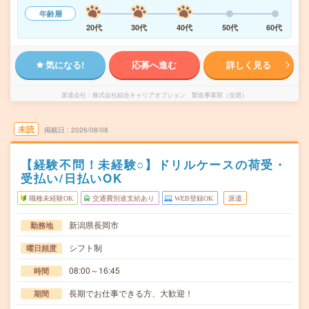
年齢層
20代
30代
40代
50代
60代
気になる!
応募へ進む
詳しく見る
派遣会社
株式会社綜合キャリアオプション 製造事業部（全国）
未読
掲載日
2026/08/08
【経験不問！未経験○】ドリルケースの荷受・
受払い/日払いOK
職種未経験OK
交通費別途支給あり
WEB登録OK
派遣
新潟県長岡市
勤務地
シフト制
曜日頻度
08:00～16:45
時間
長期でお仕事できる方、大歓迎！
期間