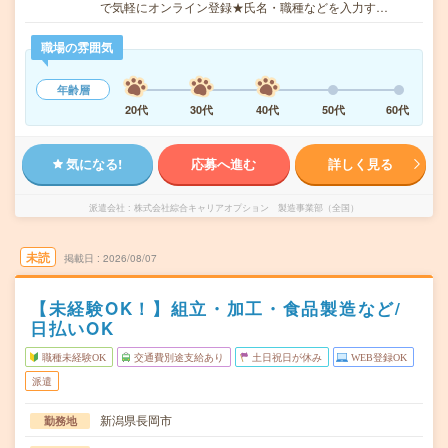
で気軽にオンライン登録★氏名・職種などを入力す…
職場の雰囲気
年齢層
20代
30代
40代
50代
60代
気になる!
応募へ進む
詳しく見る
派遣会社
株式会社綜合キャリアオプション 製造事業部（全国）
未読
掲載日
2026/08/07
【未経験OK！】組立・加工・食品製造など/
日払いOK
職種未経験OK
交通費別途支給あり
土日祝日が休み
WEB登録OK
派遣
新潟県長岡市
勤務地