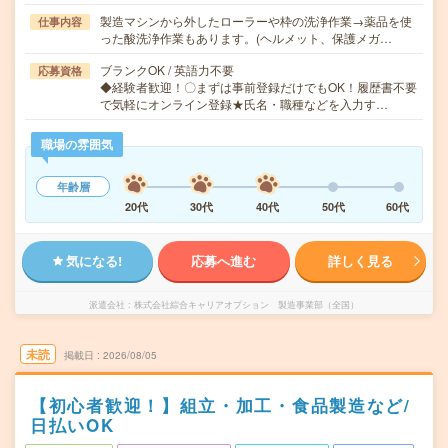
製造マシンから外したローラーや枠の洗浄作業→薬品を使
仕事内容
った酸洗浄作業もあります。(ヘルメット、保護メガ…
ブランクOK / 英語力不要
応募資格
◆経験者歓迎！〇まずは事前登録だけでもOK！履歴書不要
で気軽にオンライン登録★氏名・職種などを入力す…
職場の雰囲気
年齢層
20代
30代
40代
50代
60代
気になる!
応募へ進む
詳しく見る
派遣会社
株式会社綜合キャリアオプション 製造事業部（全国）
未読
掲載日
2026/08/05
【初心者歓迎！】組立・加工・食品製造など/
日払いOK