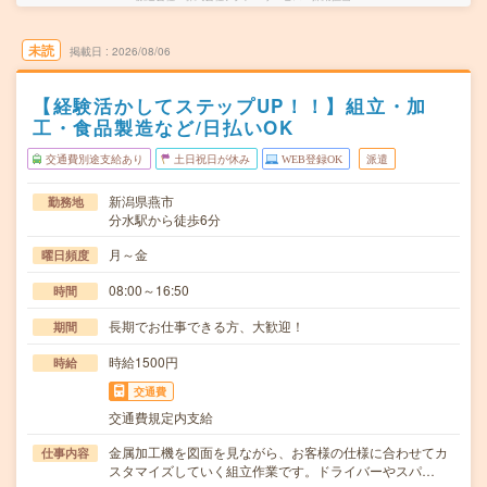
未読
掲載日
2026/08/06
【経験活かしてステップUP！！】組立・加
工・食品製造など/日払いOK
交通費別途支給あり
土日祝日が休み
WEB登録OK
派遣
新潟県燕市
勤務地
分水駅から徒歩6分
月～金
曜日頻度
08:00～16:50
時間
長期でお仕事できる方、大歓迎！
期間
時給1500円
時給
交通費
交通費規定内支給
金属加工機を図面を見ながら、お客様の仕様に合わせてカ
仕事内容
スタマイズしていく組立作業です。ドライバーやスパ…