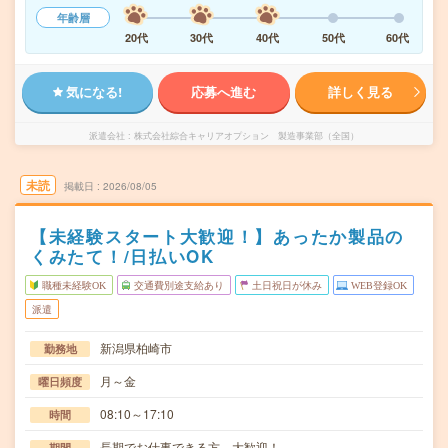
年齢層
20代
30代
40代
50代
60代
気になる!
応募へ進む
詳しく見る
派遣会社
株式会社綜合キャリアオプション 製造事業部（全国）
未読
掲載日
2026/08/05
【未経験スタート大歓迎！】あったか製品の
くみたて！/日払いOK
職種未経験OK
交通費別途支給あり
土日祝日が休み
WEB登録OK
派遣
新潟県柏崎市
勤務地
月～金
曜日頻度
08:10～17:10
時間
長期でお仕事できる方、大歓迎！
期間