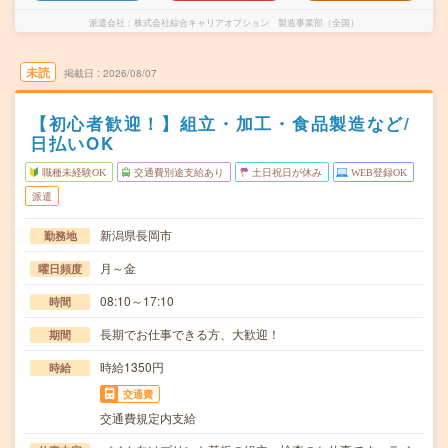
派遣会社
株式会社綜合キャリアオプション 製造事業部（全国）
未読
掲載日
2026/08/07
【初心者歓迎！】組立・加工・食品製造など/
日払いOK
職種未経験OK
交通費別途支給あり
土日祝日が休み
WEB登録OK
派遣
新潟県長岡市
勤務地
月～金
曜日頻度
08:10～17:10
時間
長期でお仕事できる方、大歓迎！
期間
時給1350円
時給
交通費
交通費規定内支給