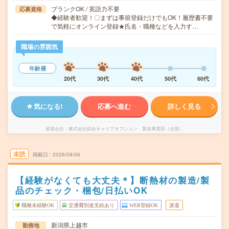
ブランクOK / 英語力不要
応募資格
◆経験者歓迎！〇まずは事前登録だけでもOK！履歴書不要
で気軽にオンライン登録★氏名・職種などを入力す…
職場の雰囲気
年齢層
20代
30代
40代
50代
60代
気になる!
応募へ進む
詳しく見る
派遣会社
株式会社綜合キャリアオプション 製造事業部（全国）
未読
掲載日
2026/08/06
【経験がなくても大丈夫＊】断熱材の製造/製
品のチェック・梱包/日払いOK
職種未経験OK
交通費別途支給あり
WEB登録OK
派遣
新潟県上越市
勤務地