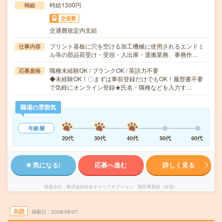
時給1300円
時給
交通費
交通費規定内支給
プリント基板に穴を空ける加工機械に使用されるエンドミ
仕事内容
ル等の部品荷受け・受領・入出庫・運搬業務、事務作…
職種未経験OK / ブランクOK / 英語力不要
応募資格
◆未経験OK！〇まずは事前登録だけでもOK！履歴書不要
で気軽にオンライン登録★氏名・職種などを入力す…
職場の雰囲気
年齢層
20代
30代
40代
50代
60代
気になる!
応募へ進む
詳しく見る
派遣会社
株式会社綜合キャリアオプション 製造事業部（全国）
未読
掲載日
2026/08/07