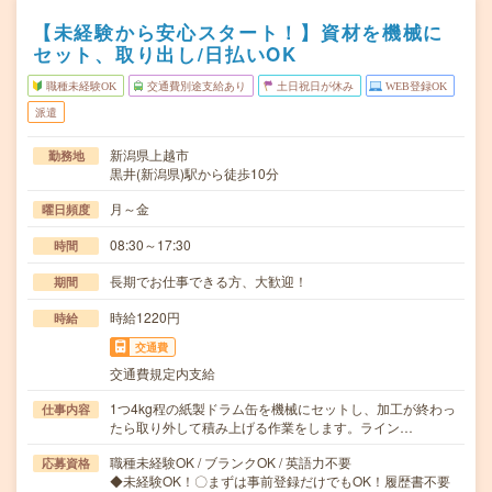
【未経験から安心スタート！】資材を機械に
セット、取り出し/日払いOK
職種未経験OK
交通費別途支給あり
土日祝日が休み
WEB登録OK
派遣
新潟県上越市
勤務地
黒井(新潟県)駅から徒歩10分
月～金
曜日頻度
08:30～17:30
時間
長期でお仕事できる方、大歓迎！
期間
時給1220円
時給
交通費
交通費規定内支給
1つ4kg程の紙製ドラム缶を機械にセットし、加工が終わっ
仕事内容
たら取り外して積み上げる作業をします。ライン…
職種未経験OK / ブランクOK / 英語力不要
応募資格
◆未経験OK！〇まずは事前登録だけでもOK！履歴書不要