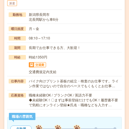
派遣
新潟県長岡市
勤務地
北長岡駅から車6分
月～金
曜日頻度
08:10～17:10
時間
長期でお仕事できる方、大歓迎！
期間
時給1350円
時給
交通費
交通費規定内支給
バイク向けプリント基板の組立・検査のお仕事です。ライ
仕事内容
ン作業ではないので自分のペースでもくもくとお仕事…
職種未経験OK / ブランクOK / 英語力不要
応募資格
◆未経験OK！〇まずは事前登録だけでもOK！履歴書不要
で気軽にオンライン登録★氏名・職種などを入力す…
職場の雰囲気
年齢層