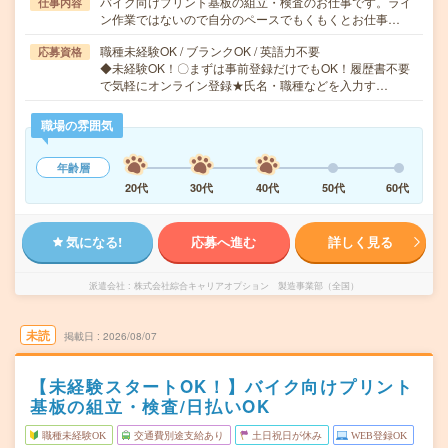
バイク向けプリント基板の組立・検査のお仕事です。ライ
仕事内容
ン作業ではないので自分のペースでもくもくとお仕事…
職種未経験OK / ブランクOK / 英語力不要
応募資格
◆未経験OK！〇まずは事前登録だけでもOK！履歴書不要
で気軽にオンライン登録★氏名・職種などを入力す…
職場の雰囲気
年齢層
20代
30代
40代
50代
60代
気になる!
応募へ進む
詳しく見る
派遣会社
株式会社綜合キャリアオプション 製造事業部（全国）
未読
掲載日
2026/08/07
【未経験スタートOK！】バイク向けプリント
基板の組立・検査/日払いOK
職種未経験OK
交通費別途支給あり
土日祝日が休み
WEB登録OK