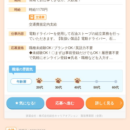
時給1170円
時給
交通費
交通費規定内支給
電動ドライバーを使用して石油ストーブの組立業務を行っ
仕事内容
ていただきます。【取扱い製品】電動ドライバー、石…
職種未経験OK / ブランクOK / 英語力不要
応募資格
◆未経験OK！〇まずは事前登録だけでもOK！履歴書不要
で気軽にオンライン登録★氏名・職種などを入力す…
職場の雰囲気
年齢層
20代
30代
40代
50代
60代
気になる!
応募へ進む
詳しく見る
派遣会社
株式会社綜合キャリアオプション 製造事業部（全国）