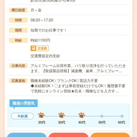
月～金
曜日頻度
08:20～17:20
時間
短期でのお仕事です！
期間
時給1150円
時給
交通費
交通費規定内支給
アルミフレーム出荷作業、バリ取り洗浄を行っていただき
仕事内容
ます。【取扱製品情報】減速機、歯車、アルミフレー…
職種未経験OK / ブランクOK / 英語力不要
応募資格
◆未経験OK！〇まずは事前登録だけでもOK！履歴書不要
で気軽にオンライン登録★氏名・職種などを入力す…
職場の雰囲気
年齢層
20代
30代
40代
50代
60代