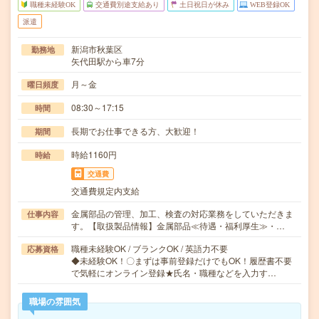
職種未経験OK
交通費別途支給あり
土日祝日が休み
WEB登録OK
派遣
新潟市秋葉区
勤務地
矢代田駅から車7分
月～金
曜日頻度
08:30～17:15
時間
長期でお仕事できる方、大歓迎！
期間
時給1160円
時給
交通費
交通費規定内支給
金属部品の管理、加工、検査の対応業務をしていただきま
仕事内容
す。【取扱製品情報】金属部品≪待遇・福利厚生≫・…
職種未経験OK / ブランクOK / 英語力不要
応募資格
◆未経験OK！〇まずは事前登録だけでもOK！履歴書不要
で気軽にオンライン登録★氏名・職種などを入力す…
職場の雰囲気