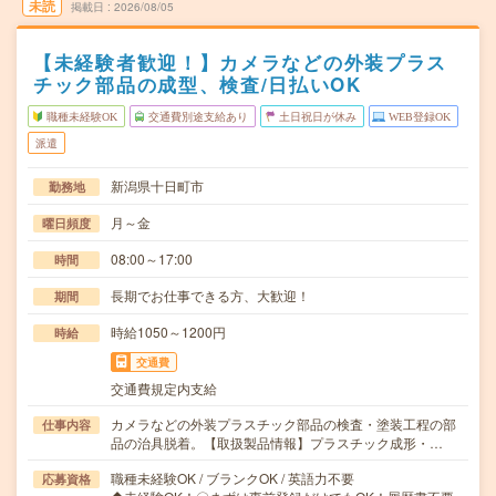
未読
掲載日
2026/08/05
【未経験者歓迎！】カメラなどの外装プラス
チック部品の成型、検査/日払いOK
職種未経験OK
交通費別途支給あり
土日祝日が休み
WEB登録OK
派遣
新潟県十日町市
勤務地
月～金
曜日頻度
08:00～17:00
時間
長期でお仕事できる方、大歓迎！
期間
時給1050～1200円
時給
交通費
交通費規定内支給
カメラなどの外装プラスチック部品の検査・塗装工程の部
仕事内容
品の治具脱着。【取扱製品情報】プラスチック成形・…
職種未経験OK / ブランクOK / 英語力不要
応募資格