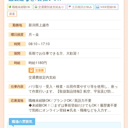
職種未経験OK
交通費別途支給あり
土日祝日が休み
WEB登録OK
派遣
新潟県上越市
勤務地
月～金
曜日頻度
08:10～17:10
時間
長期でお仕事できる方、大歓迎！
期間
時給1180円
時給
交通費
交通費規定内支給
バリ取り・受入・検査・出荷作業やすり等を使用し、座っ
仕事内容
て作業行います。【取扱製品情報】航空、宇宙及び防…
職種未経験OK / ブランクOK / 英語力不要
応募資格
◆未経験OK！〇まずは事前登録だけでもOK！履歴書不要
で気軽にオンライン登録★氏名・職種などを入力す…
職場の雰囲気