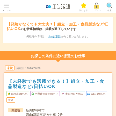
メニュー
気になる!
ログイン
検索
【経験がなくても大丈夫＊】組立・加工・食品製造など/日
払いOK
のお仕事情報は、掲載が終了しています
掲載時の情報は、
ページ下部
からご覧いただけます。
お探しの条件に近い派遣のお仕事
未読
掲載日
2026/08/08
【未経験でも活躍できる！】組立・加工・食
品製造など/日払いOK
職種未経験OK
交通費別途支給あり
土日祝日が休み
WEB登録OK
派遣
新潟県柏崎市
勤務地
西山(新潟県)駅から車10分