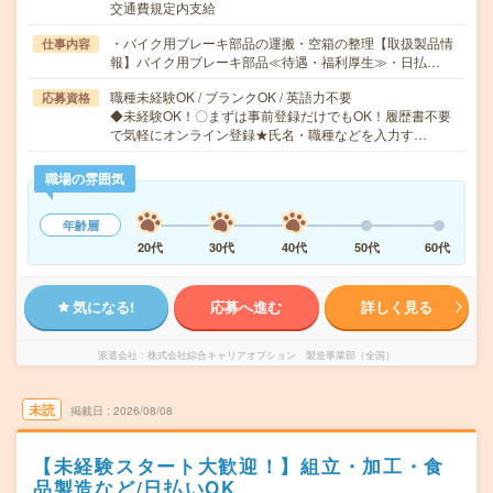
交通費規定内支給
・バイク用ブレーキ部品の運搬・空箱の整理【取扱製品情
仕事内容
報】バイク用ブレーキ部品≪待遇・福利厚生≫・日払…
職種未経験OK / ブランクOK / 英語力不要
応募資格
◆未経験OK！〇まずは事前登録だけでもOK！履歴書不要
で気軽にオンライン登録★氏名・職種などを入力す…
職場の雰囲気
年齢層
20代
30代
40代
50代
60代
気になる!
応募へ進む
詳しく見る
派遣会社
株式会社綜合キャリアオプション 製造事業部（全国）
未読
掲載日
2026/08/08
【未経験スタート大歓迎！】組立・加工・食
品製造など/日払いOK