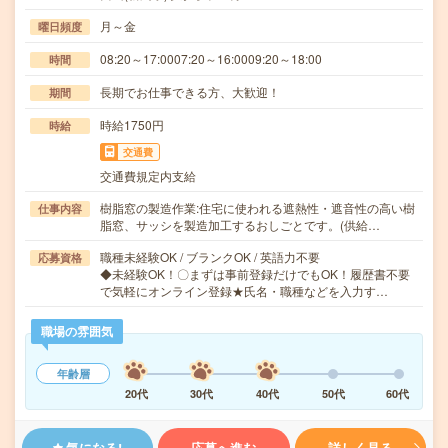
月～金
曜日頻度
08:20～17:0007:20～16:0009:20～18:00
時間
長期でお仕事できる方、大歓迎！
期間
時給1750円
時給
交通費
交通費規定内支給
樹脂窓の製造作業:住宅に使われる遮熱性・遮音性の高い樹
仕事内容
脂窓、サッシを製造加工するおしごとです。(供給…
職種未経験OK / ブランクOK / 英語力不要
応募資格
◆未経験OK！〇まずは事前登録だけでもOK！履歴書不要
で気軽にオンライン登録★氏名・職種などを入力す…
職場の雰囲気
年齢層
20代
30代
40代
50代
60代
気になる!
応募へ進む
詳しく見る