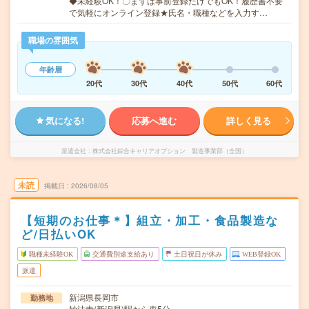
◆未経験OK！〇まずは事前登録だけでもOK！履歴書不要
で気軽にオンライン登録★氏名・職種などを入力す…
職場の雰囲気
年齢層
20代
30代
40代
50代
60代
気になる!
応募へ進む
詳しく見る
派遣会社
株式会社綜合キャリアオプション 製造事業部（全国）
未読
掲載日
2026/08/05
【短期のお仕事＊】組立・加工・食品製造な
ど/日払いOK
職種未経験OK
交通費別途支給あり
土日祝日が休み
WEB登録OK
派遣
新潟県長岡市
勤務地
妙法寺(新潟県)駅から車5分