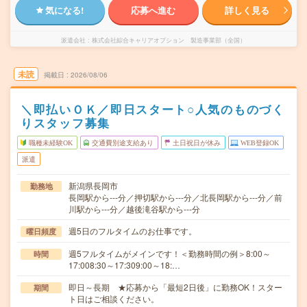
気になる!
応募へ進む
詳しく見る
派遣会社
株式会社綜合キャリアオプション 製造事業部（全国）
未読
掲載日
2026/08/06
＼即払いＯＫ／即日スタート○人気のものづく
りスタッフ募集
職種未経験OK
交通費別途支給あり
土日祝日が休み
WEB登録OK
派遣
新潟県長岡市
勤務地
長岡駅から---分／押切駅から---分／北長岡駅から---分／前
川駅から---分／越後滝谷駅から---分
週5日のフルタイムのお仕事です。
曜日頻度
週5フルタイムがメインです！＜勤務時間の例＞8:00～
時間
17:008:30～17:309:00～18:…
即日～長期 ★応募から「最短2日後」に勤務OK！スター
期間
ト日はご相談ください。