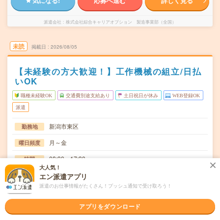
気になる!
応募へ進む
詳しく見る
派遣会社
株式会社綜合キャリアオプション 製造事業部（全国）
未読
掲載日
2026/08/05
【未経験の方大歓迎！】工作機械の組立/日払
いOK
職種未経験OK
交通費別途支給あり
土日祝日が休み
WEB登録OK
派遣
新潟市東区
勤務地
月～金
曜日頻度
08:30～17:30
時間
大人気！
長期でお仕事できる方、大歓迎！
期間
エン派遣アプリ
派遣のお仕事情報がたくさん！プッシュ通知で受け取ろう！
時給1200円
時給
交通費
アプリをダウンロード
交通費規定内支給