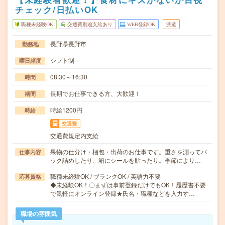
チェック/日払いOK
職種未経験OK
交通費別途支給あり
WEB登録OK
派遣
長野県長野市
勤務地
シフト制
曜日頻度
08:30～16:30
時間
長期でお仕事できる方、大歓迎！
期間
時給1200円
時給
交通費
交通費規定内支給
果物の仕分け・梱包・出荷のお仕事です。重さを測ってパ
仕事内容
ック詰めしたり、箱にシールを貼ったり。季節により…
職種未経験OK / ブランクOK / 英語力不要
応募資格
◆未経験OK！〇まずは事前登録だけでもOK！履歴書不要
で気軽にオンライン登録★氏名・職種などを入力す…
職場の雰囲気