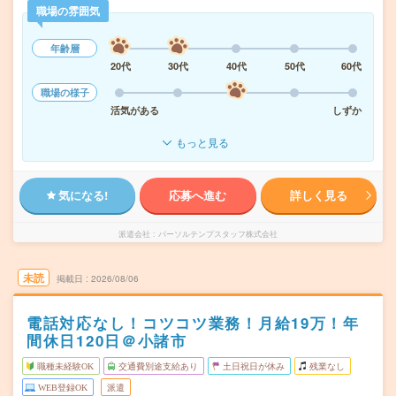
職場の雰囲気
年齢層
20代
30代
40代
50代
60代
職場の様子
活気がある
しずか
もっと見る
気になる!
応募へ進む
詳しく見る
派遣会社
パーソルテンプスタッフ株式会社
未読
掲載日
2026/08/06
電話対応なし！コツコツ業務！月給19万！年
間休日120日＠小諸市
職種未経験OK
交通費別途支給あり
土日祝日が休み
残業なし
WEB登録OK
派遣