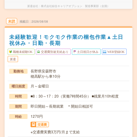
派遣会社
株式会社綜合キャリアオプション 製造事業部（全国）
未読
掲載日
2026/08/08
未経験歓迎！モクモク作業の梱包作業▲土日
祝休み・日勤・長期
職種未経験OK
交通費別途支給あり
土日祝日が休み
WEB登録OK
派遣
長野県安曇野市
勤務地
穂高駅から車10分
月～金曜日
曜日頻度
■8：30～17：20（実働7時間45分） ■残業月10h程度
時間
即日開始～長期就業 ＊開始日相談可
期間
1270円
時給
交通費
※交通費実費3万円/月まで支給