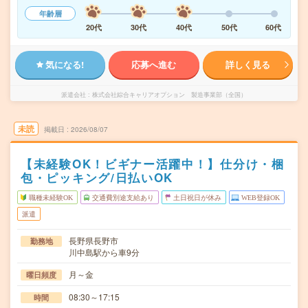
年齢層
20代
30代
40代
50代
60代
気になる!
応募へ進む
詳しく見る
派遣会社
株式会社綜合キャリアオプション 製造事業部（全国）
未読
掲載日
2026/08/07
【未経験OK！ビギナー活躍中！】仕分け・梱
包・ピッキング/日払いOK
職種未経験OK
交通費別途支給あり
土日祝日が休み
WEB登録OK
派遣
長野県長野市
勤務地
川中島駅から車9分
月～金
曜日頻度
08:30～17:15
時間