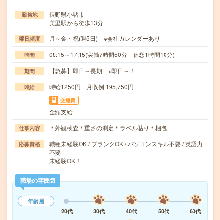
長野県小諸市
勤務地
美里駅から徒歩13分
月～金・祝(週5日) ※会社カレンダーあり
曜日頻度
08:15～17:15(実働7時間50分 休憩1時間10分)
時間
【急募】即日～長期 ※即日～！
期間
時給1250円 月収例 195,750円
時給
交通費
全額支給
＊外観検査＊重さの測定＊ラベル貼り＊梱包
仕事内容
職種未経験OK / ブランクOK / パソコンスキル不要 / 英語力
応募資格
不要
未経験OK！
職場の雰囲気
年齢層
20代
30代
40代
50代
60代