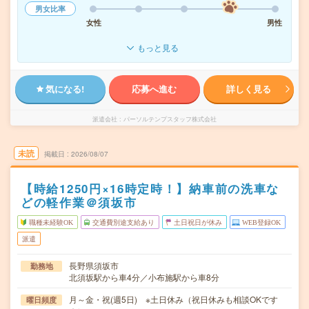
男女比率
女性
男性
もっと見る
気になる!
応募へ進む
詳しく見る
派遣会社
パーソルテンプスタッフ株式会社
未読
掲載日
2026/08/07
【時給1250円×16時定時！】納車前の洗車な
どの軽作業＠須坂市
職種未経験OK
交通費別途支給あり
土日祝日が休み
WEB登録OK
派遣
長野県須坂市
勤務地
北須坂駅から車4分／小布施駅から車8分
月～金・祝(週5日) ※土日休み（祝日休みも相談OKです
曜日頻度