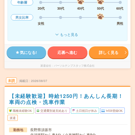
年齢層
20代
30代
40代
50代
60代
男女比率
女性
男性
もっと見る
気になる!
応募へ進む
詳しく見る
派遣会社
パーソルテンプスタッフ株式会社
未読
掲載日
2026/08/07
【未経験歓迎】時給1250円！あんしん長期！
車両の点検・洗車作業
職種未経験OK
交通費別途支給あり
土日祝日が休み
WEB登録OK
派遣
長野県須坂市
勤務地
北須坂駅から車4分／小布施駅から車8分