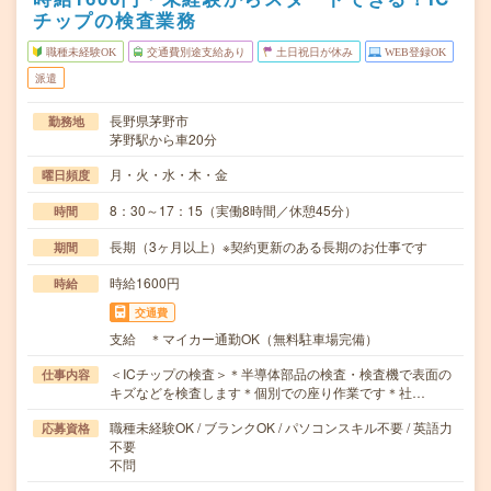
チップの検査業務
職種未経験OK
交通費別途支給あり
土日祝日が休み
WEB登録OK
派遣
長野県茅野市
勤務地
茅野駅から車20分
月・火・水・木・金
曜日頻度
8：30～17：15（実働8時間／休憩45分）
時間
長期（3ヶ月以上）※契約更新のある長期のお仕事です
期間
時給1600円
時給
交通費
支給 ＊マイカー通勤OK（無料駐車場完備）
＜ICチップの検査＞＊半導体部品の検査・検査機で表面の
仕事内容
キズなどを検査します＊個別での座り作業です＊社…
職種未経験OK / ブランクOK / パソコンスキル不要 / 英語力
応募資格
不要
不問