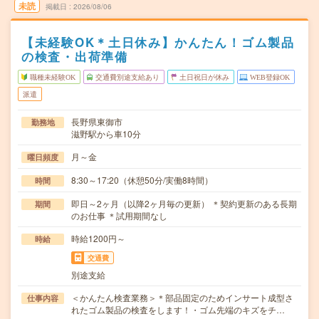
未読
掲載日
2026/08/06
【未経験OK＊土日休み】かんたん！ゴム製品
の検査・出荷準備
職種未経験OK
交通費別途支給あり
土日祝日が休み
WEB登録OK
派遣
長野県東御市
勤務地
滋野駅から車10分
月～金
曜日頻度
8:30～17:20（休憩50分/実働8時間）
時間
即日～2ヶ月（以降2ヶ月毎の更新） ＊契約更新のある長期
期間
のお仕事 ＊試用期間なし
時給1200円～
時給
交通費
別途支給
＜かんたん検査業務＞＊部品固定のためインサート成型さ
仕事内容
れたゴム製品の検査をします！・ゴム先端のキズをチ…