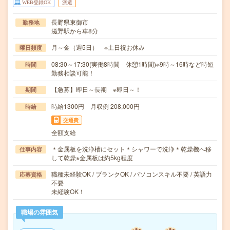
WEB登録OK
派遣
長野県東御市
勤務地
滋野駅から車8分
月～金（週5日） ※土日祝お休み
曜日頻度
08:30～17:30(実働8時間 休憩1時間)※9時～16時など時短
時間
勤務相談可能！
【急募】即日～長期 ※即日～！
期間
時給1300円 月収例 208,000円
時給
交通費
全額支給
＊金属板を洗浄槽にセット＊シャワーで洗浄＊乾燥機へ移
仕事内容
して乾燥※金属板は約5kg程度
職種未経験OK / ブランクOK / パソコンスキル不要 / 英語力
応募資格
不要
未経験OK！
職場の雰囲気