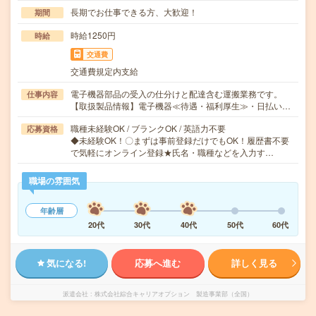
長期でお仕事できる方、大歓迎！
期間
時給1250円
時給
交通費
交通費規定内支給
電子機器部品の受入の仕分けと配達含む運搬業務です。
仕事内容
【取扱製品情報】電子機器≪待遇・福利厚生≫・日払い…
職種未経験OK / ブランクOK / 英語力不要
応募資格
◆未経験OK！〇まずは事前登録だけでもOK！履歴書不要
で気軽にオンライン登録★氏名・職種などを入力す…
職場の雰囲気
年齢層
20代
30代
40代
50代
60代
気になる!
応募へ進む
詳しく見る
派遣会社
株式会社綜合キャリアオプション 製造事業部（全国）