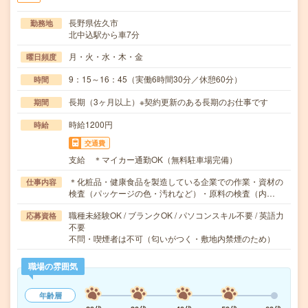
長野県佐久市
勤務地
北中込駅から車7分
月・火・水・木・金
曜日頻度
9：15～16：45（実働6時間30分／休憩60分）
時間
長期（3ヶ月以上）※契約更新のある長期のお仕事です
期間
時給1200円
時給
交通費
支給 ＊マイカー通勤OK（無料駐車場完備）
＊化粧品・健康食品を製造している企業での作業・資材の
仕事内容
検査（パッケージの色・汚れなど）・原料の検査（内…
職種未経験OK / ブランクOK / パソコンスキル不要 / 英語力
応募資格
不要
不問・喫煙者は不可（匂いがつく・敷地内禁煙のため）
職場の雰囲気
年齢層