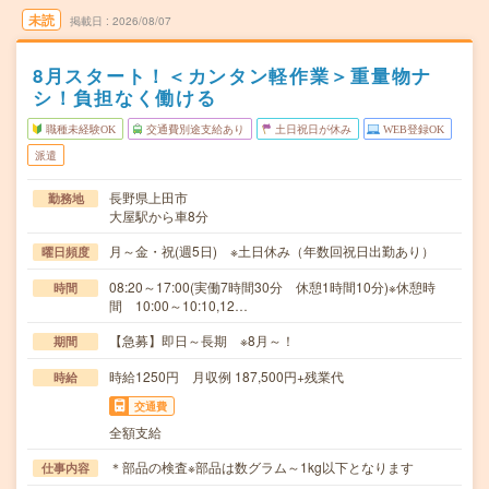
未読
掲載日
2026/08/07
8月スタート！＜カンタン軽作業＞重量物ナ
シ！負担なく働ける
職種未経験OK
交通費別途支給あり
土日祝日が休み
WEB登録OK
派遣
長野県上田市
勤務地
大屋駅から車8分
月～金・祝(週5日) ※土日休み（年数回祝日出勤あり）
曜日頻度
08:20～17:00(実働7時間30分 休憩1時間10分)※休憩時
時間
間 10:00～10:10,12…
【急募】即日～長期 ※8月～！
期間
時給1250円 月収例 187,500円+残業代
時給
交通費
全額支給
＊部品の検査※部品は数グラム～1kg以下となります
仕事内容