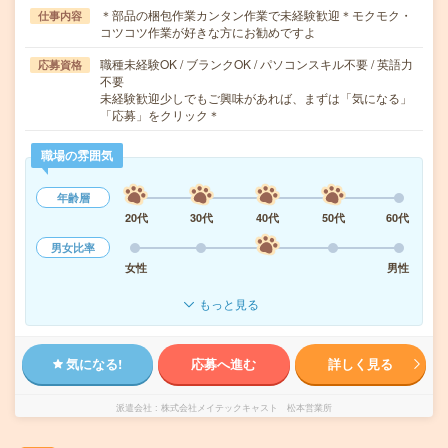
＊部品の梱包作業カンタン作業で未経験歓迎＊モクモク・
仕事内容
コツコツ作業が好きな方にお勧めですよ
職種未経験OK / ブランクOK / パソコンスキル不要 / 英語力
応募資格
不要
未経験歓迎少しでもご興味があれば、まずは「気になる」
「応募」をクリック＊
職場の雰囲気
年齢層
20代
30代
40代
50代
60代
男女比率
女性
男性
もっと見る
気になる!
応募へ進む
詳しく見る
派遣会社
株式会社メイテックキャスト 松本営業所