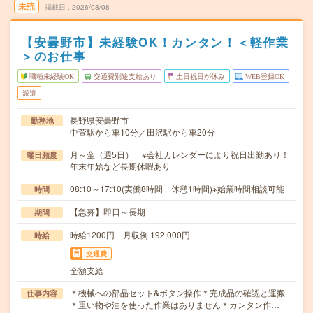
未読
掲載日
2026/08/08
【安曇野市】未経験OK！カンタン！＜軽作業
＞のお仕事
職種未経験OK
交通費別途支給あり
土日祝日が休み
WEB登録OK
派遣
長野県安曇野市
勤務地
中萱駅から車10分／田沢駅から車20分
月～金（週5日） ※会社カレンダーにより祝日出勤あり！
曜日頻度
年末年始など長期休暇あり
08:10～17:10(実働8時間 休憩1時間)※始業時間相談可能
時間
【急募】即日～長期
期間
時給1200円 月収例 192,000円
時給
交通費
全額支給
＊機械への部品セット&ボタン操作＊完成品の確認と運搬
仕事内容
＊重い物や油を使った作業はありません＊カンタン作…