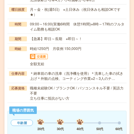
月～金・祝(週5日) ※土日休み（祝日休みも相談OKです
曜日頻度
★）
09:00～16:00(実働6時間 休憩1時間)※8時～17時のフルタ
時間
イム勤務も相談OK
【急募】即日～長期 ※即日～！
期間
時給1250円 月収例 150,000円
時給
交通費
全額支給
＊納車前の車の洗車（洗浄機を使用）＊洗車した車の拭き
仕事内容
上げ＊外観の点検、コーティング作業※2～3人のチ…
職種未経験OK / ブランクOK / パソコンスキル不要 / 英語力
応募資格
不要
立ち仕事に抵抗がない方
職場の雰囲気
年齢層
20代
30代
40代
50代
60代