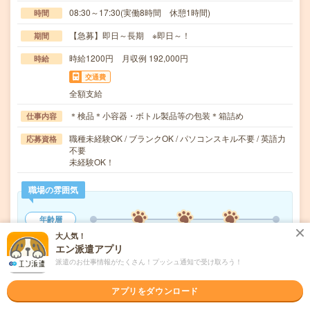
08:30～17:30(実働8時間 休憩1時間)
時間
【急募】即日～長期 ※即日～！
期間
時給1200円 月収例 192,000円
時給
交通費
全額支給
＊検品＊小容器・ボトル製品等の包装＊箱詰め
仕事内容
職種未経験OK / ブランクOK / パソコンスキル不要 / 英語力
応募資格
不要
未経験OK！
職場の雰囲気
年齢層
20代
30代
40代
50代
60代
大人気！
エン派遣アプリ
男女比率
派遣のお仕事情報がたくさん！プッシュ通知で受け取ろう！
女性
男性
アプリをダウンロード
もっと見る