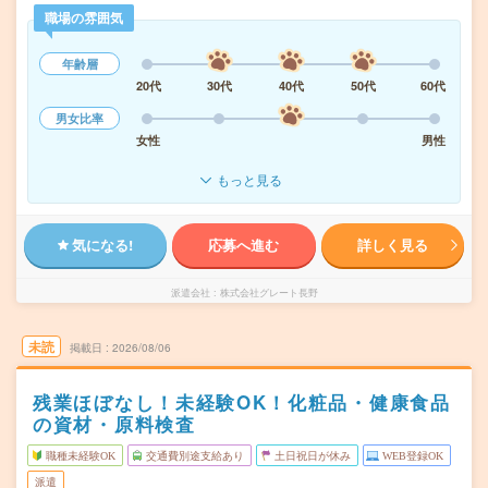
職場の雰囲気
年齢層
20代
30代
40代
50代
60代
男女比率
女性
男性
もっと見る
気になる!
応募へ進む
詳しく見る
派遣会社
株式会社グレート長野
未読
掲載日
2026/08/06
残業ほぼなし！未経験OK！化粧品・健康食品
の資材・原料検査
職種未経験OK
交通費別途支給あり
土日祝日が休み
WEB登録OK
派遣