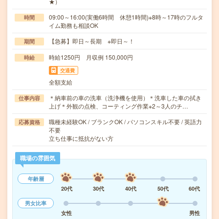
★）
09:00～16:00(実働6時間 休憩1時間)※8時～17時のフルタ
時間
イム勤務も相談OK
【急募】即日～長期 ※即日～！
期間
時給1250円 月収例 150,000円
時給
交通費
全額支給
＊納車前の車の洗車（洗浄機を使用）＊洗車した車の拭き
仕事内容
上げ＊外観の点検、コーティング作業※2～3人のチ…
職種未経験OK / ブランクOK / パソコンスキル不要 / 英語力
応募資格
不要
立ち仕事に抵抗がない方
職場の雰囲気
年齢層
20代
30代
40代
50代
60代
男女比率
女性
男性