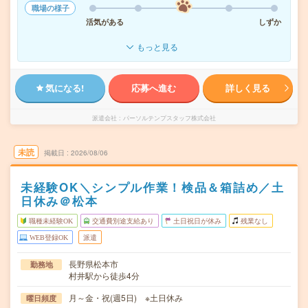
職場の様子
活気がある
しずか
もっと見る
気になる!
応募へ進む
詳しく見る
派遣会社
パーソルテンプスタッフ株式会社
未読
掲載日
2026/08/06
未経験OK＼シンプル作業！検品＆箱詰め／土
日休み＠松本
職種未経験OK
交通費別途支給あり
土日祝日が休み
残業なし
WEB登録OK
派遣
長野県松本市
勤務地
村井駅から徒歩4分
月～金・祝(週5日) ※土日休み
曜日頻度