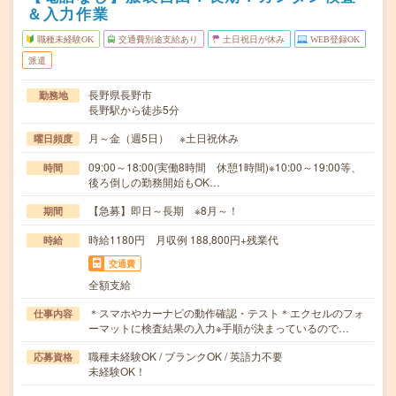
＆入力作業
職種未経験OK
交通費別途支給あり
土日祝日が休み
WEB登録OK
派遣
長野県長野市
勤務地
長野駅から徒歩5分
月～金（週5日） ※土日祝休み
曜日頻度
09:00～18:00(実働8時間 休憩1時間)※10:00～19:00等、
時間
後ろ倒しの勤務開始もOK…
【急募】即日～長期 ※8月～！
期間
時給1180円 月収例 188,800円+残業代
時給
交通費
全額支給
＊スマホやカーナビの動作確認・テスト＊エクセルのフォ
仕事内容
ーマットに検査結果の入力※手順が決まっているので…
職種未経験OK / ブランクOK / 英語力不要
応募資格
未経験OK！