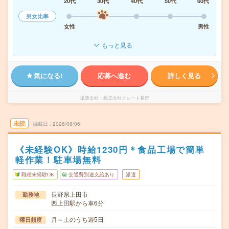
20代
30代
40代
50代
60代
男女比率
女性
男性
もっと見る
気になる!
応募へ進む
詳しく見る
派遣会社
株式会社グレート長野
未読
掲載日
2026/08/06
《未経験OK》時給1230円＊食品工場で簡単
軽作業！駐車場無料
職種未経験OK
交通費別途支給あり
派遣
長野県上田市
勤務地
西上田駅から車6分
月～土のうち週5日
曜日頻度