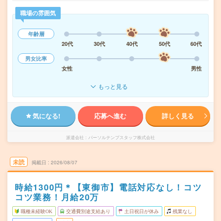
職場の雰囲気
年齢層
20代
30代
40代
50代
60代
男女比率
女性
男性
もっと見る
気になる!
応募へ進む
詳しく見る
派遣会社
パーソルテンプスタッフ株式会社
未読
掲載日
2026/08/07
時給1300円＊【東御市】電話対応なし！コツ
コツ業務！月給20万
職種未経験OK
交通費別途支給あり
土日祝日が休み
残業なし