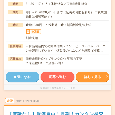
8：30～17：15（休憩45分／実働7時間45分）
時間
即日～2026年8月15日まで（延長の可能もあり） ＊就業開
期間
始日は相談可能です
時給1230円 ＊残業発生時：割増料金別途支給
時給
交通費
別途支給
＜食品製造内での簡単作業＞＊ソーセージ・ハム・ベーコ
仕事内容
ンを製造しています・燻製後のハムなどを燻製（冷蔵…
職種未経験OK / ブランクOK / 英語力不要
応募資格
＊未経験OK！＊資格不問！
気になる!
応募へ進む
詳しく見る
派遣会社
株式会社グレート長野
未読
掲載日
2026/08/06
【電話なし】服装自由！長期！カンタン検査