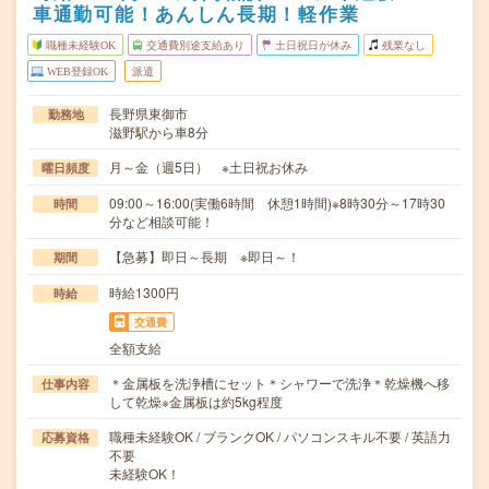
車通勤可能！あんしん長期！軽作業
職種未経験OK
交通費別途支給あり
土日祝日が休み
残業なし
WEB登録OK
派遣
長野県東御市
勤務地
滋野駅から車8分
月～金（週5日） ※土日祝お休み
曜日頻度
09:00～16:00(実働6時間 休憩1時間)※8時30分～17時30
時間
分など相談可能！
【急募】即日～長期 ※即日～！
期間
時給1300円
時給
交通費
全額支給
＊金属板を洗浄槽にセット＊シャワーで洗浄＊乾燥機へ移
仕事内容
して乾燥※金属板は約5kg程度
職種未経験OK / ブランクOK / パソコンスキル不要 / 英語力
応募資格
不要
未経験OK！