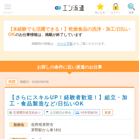
メニュー
気になる!
ログイン
検索
【未経験でも活躍できる！】乾燥食品の洗浄・加工/日払い
OK
のお仕事情報は、掲載が終了しています
掲載時の情報は、
ページ下部
からご覧いただけます。
お探しの条件に近い派遣のお仕事
未読
掲載日
2026/08/08
【さらにスキルUP！経験者歓迎！】組立・加
工・食品製造など/日払いOK
交通費別途支給あり
土日祝日が休み
WEB登録OK
派遣
長野県茅野市
勤務地
茅野駅から車18分