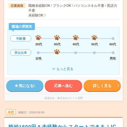
職種未経験OK / ブランクOK / パソコンスキル不要 / 英語力
応募資格
不要
未経験OK！
職場の雰囲気
年齢層
20代
30代
40代
50代
60代
男女比率
女性
男性
もっと見る
気になる!
応募へ進む
詳しく見る
派遣会社
株式会社グレート長野
未読
掲載日
2026/08/06
時給1600円＊未経験からスタートできる！IC