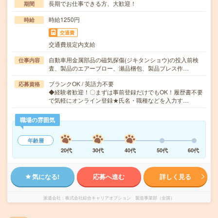
長期でお仕事できる方、大歓迎！
期間
時給1250円
時給
交通費
交通費規定内支給
自動車用金属部品の磁気探傷(ジキタンショウ)の投入前検
仕事内容
査、製品のエアーブロー、瀬品梱包、製品ブレス作…
ブランクOK / 英語力不要
応募資格
◆経験者歓迎！〇まずは事前登録だけでもOK！履歴書不要
で気軽にオンライン登録★氏名・職種などを入力す…
職場の雰囲気
年齢層
20代
30代
40代
50代
60代
気になる!
応募へ進む
詳しく見る
派遣会社
株式会社綜合キャリアオプション 製造事業部（全国）