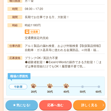
月～金
曜日頻度
08:30～17:20
時間
長期でお仕事できる方、大歓迎！
期間
時給1180円
時給
交通費
交通費規定内支給
アルミ製品の漏れ検査、および外観検査【取扱製品情報】
仕事内容
自動車・ガス器具等に使われる金属部品。≪待遇・福…
ブランクOK / 英語力不要
応募資格
◆経験者歓迎！◆ExcelやWordの操作できる方歓迎！〇ま
ずは事前登録だけでもOK！履歴書不要で気…
職場の雰囲気
年齢層
20代
30代
40代
50代
60代
気になる!
応募へ進む
詳しく見る