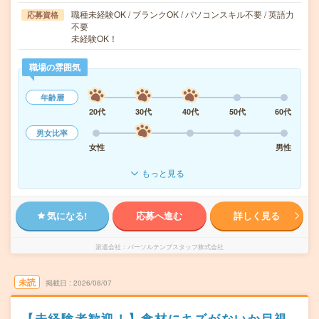
職種未経験OK / ブランクOK / パソコンスキル不要 / 英語力
応募資格
不要
未経験OK！
職場の雰囲気
年齢層
20代
30代
40代
50代
60代
男女比率
女性
男性
もっと見る
気になる!
応募へ進む
詳しく見る
派遣会社
パーソルテンプスタッフ株式会社
未読
掲載日
2026/08/07
【未経験者歓迎！】食材にキズがないか目視