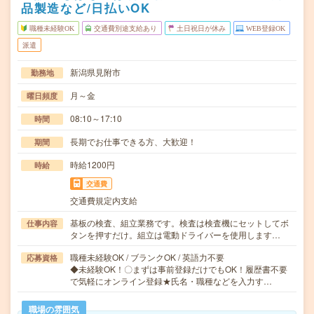
品製造など/日払いOK
職種未経験OK
交通費別途支給あり
土日祝日が休み
WEB登録OK
派遣
新潟県見附市
勤務地
月～金
曜日頻度
08:10～17:10
時間
長期でお仕事できる方、大歓迎！
期間
時給1200円
時給
交通費
交通費規定内支給
基板の検査、組立業務です。検査は検査機にセットしてボ
仕事内容
タンを押すだけ。組立は電動ドライバーを使用します…
職種未経験OK / ブランクOK / 英語力不要
応募資格
◆未経験OK！〇まずは事前登録だけでもOK！履歴書不要
で気軽にオンライン登録★氏名・職種などを入力す…
職場の雰囲気