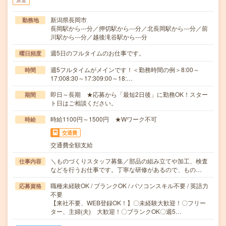
派遣
新潟県長岡市
勤務地
長岡駅から---分／押切駅から---分／北長岡駅から---分／前
川駅から---分／越後滝谷駅から---分
週5日のフルタイムのお仕事です。
曜日頻度
週5フルタイムがメインです！＜勤務時間の例＞8:00～
時間
17:008:30～17:309:00～18:…
即日～長期 ★応募から「最短2日後」に勤務OK！スター
期間
ト日はご相談ください。
時給1100円～1500円 ★Wワーク不可
時給
交通費
交通費全額支給
＼ものづくりスタッフ募集／部品の組み立てや加工、検査
仕事内容
などを行うお仕事です。丁寧な研修があるので、もの…
職種未経験OK / ブランクOK / パソコンスキル不要 / 英語力
応募資格
不要
【来社不要、WEB登録OK！】〇未経験大歓迎！〇フリー
ター、主婦(夫) 大歓迎！〇ブランクOK〇週5…