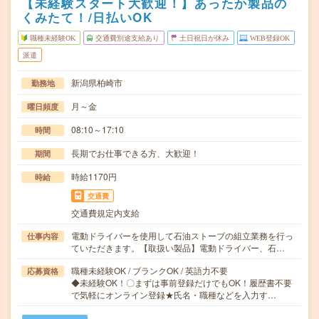
【未経験スタート大歓迎！】あったか製品の
くみたて！/日払いOK
職種未経験OK
交通費別途支給あり
土日祝日が休み
WEB登録OK
派遣
新潟県柏崎市
勤務地
月～金
曜日頻度
08:10～17:10
時間
長期でお仕事できる方、大歓迎！
期間
時給1170円
時給
交通費
交通費規定内支給
電動ドライバーを使用して石油ストーブの組立業務を行っ
仕事内容
ていただきます。【取扱い製品】電動ドライバー、石…
職種未経験OK / ブランクOK / 英語力不要
応募資格
◆未経験OK！〇まずは事前登録だけでもOK！履歴書不要
で気軽にオンライン登録★氏名・職種などを入力す…