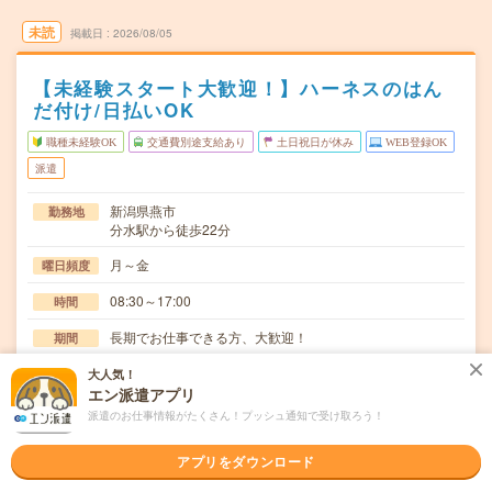
未読
掲載日
2026/08/05
【未経験スタート大歓迎！】ハーネスのはん
だ付け/日払いOK
職種未経験OK
交通費別途支給あり
土日祝日が休み
WEB登録OK
派遣
新潟県燕市
勤務地
分水駅から徒歩22分
月～金
曜日頻度
08:30～17:00
時間
長期でお仕事できる方、大歓迎！
期間
時給1200円
時給
大人気！
エン派遣アプリ
交通費
派遣のお仕事情報がたくさん！プッシュ通知で受け取ろう！
交通費規定内支給
アプリをダウンロード
金属部品の研磨作業。最大10kgのものを手で持って磨くの
仕事内容
で体力が必要【取扱製品情報】半導体製造装置≪…