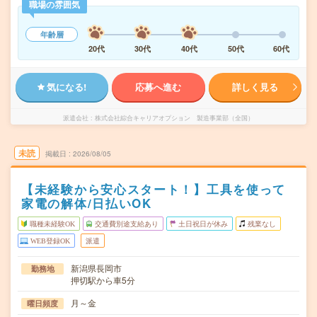
職場の雰囲気
年齢層
20代
30代
40代
50代
60代
気になる!
応募へ進む
詳しく見る
派遣会社
株式会社綜合キャリアオプション 製造事業部（全国）
未読
掲載日
2026/08/05
【未経験から安心スタート！】工具を使って
家電の解体/日払いOK
職種未経験OK
交通費別途支給あり
土日祝日が休み
残業なし
WEB登録OK
派遣
新潟県長岡市
勤務地
押切駅から車5分
月～金
曜日頻度