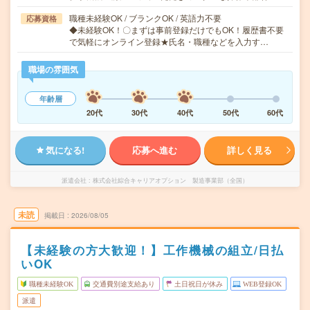
職種未経験OK / ブランクOK / 英語力不要
応募資格
◆未経験OK！〇まずは事前登録だけでもOK！履歴書不要
で気軽にオンライン登録★氏名・職種などを入力す…
職場の雰囲気
年齢層
20代
30代
40代
50代
60代
気になる!
応募へ進む
詳しく見る
派遣会社
株式会社綜合キャリアオプション 製造事業部（全国）
未読
掲載日
2026/08/05
【未経験の方大歓迎！】工作機械の組立/日払
いOK
職種未経験OK
交通費別途支給あり
土日祝日が休み
WEB登録OK
派遣