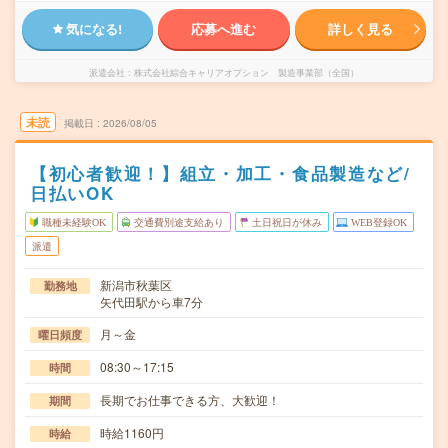
気になる!
応募へ進む
詳しく見る
派遣会社
株式会社綜合キャリアオプション 製造事業部（全国）
未読
掲載日
2026/08/05
【初心者歓迎！】組立・加工・食品製造など/
日払いOK
職種未経験OK
交通費別途支給あり
土日祝日が休み
WEB登録OK
派遣
新潟市秋葉区
勤務地
矢代田駅から車7分
月～金
曜日頻度
08:30～17:15
時間
長期でお仕事できる方、大歓迎！
期間
時給1160円
時給