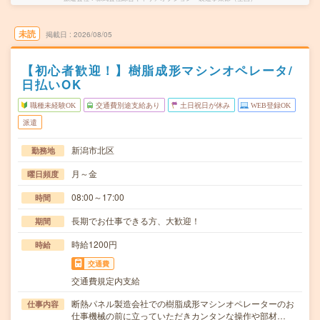
未読
掲載日
2026/08/05
【初心者歓迎！】樹脂成形マシンオペレータ/
日払いOK
職種未経験OK
交通費別途支給あり
土日祝日が休み
WEB登録OK
派遣
新潟市北区
勤務地
月～金
曜日頻度
08:00～17:00
時間
長期でお仕事できる方、大歓迎！
期間
時給1200円
時給
交通費
交通費規定内支給
断熱パネル製造会社での樹脂成形マシンオペレーターのお
仕事内容
仕事機械の前に立っていただきカンタンな操作や部材…