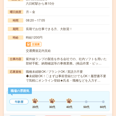
六日町駅から車10分
月～金
曜日頻度
08:20～17:05
時間
長期でお仕事できる方、大歓迎！
期間
時給1200円
時給
交通費
交通費規定内支給
紫外線ランプの製造を作る会社での、社内ソフトを用いた
仕事内容
部材手配、納期確認等の事務業務。(検品作業・ピッ…
職種未経験OK / ブランクOK / 英語力不要
応募資格
◆未経験OK！〇まずは事前登録だけでもOK！履歴書不要
で気軽にオンライン登録★氏名・職種などを入力す…
職場の雰囲気
年齢層
20代
30代
40代
50代
60代