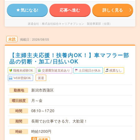
気になる!
応募へ進む
詳しく見る
派遣会社
株式会社綜合キャリアオプション 製造事業部（全国）
未読
掲載日
2026/08/05
【主婦主夫応援！扶養内OK！】車マフラー部
品の切断・加工/日払いOK
職種未経験OK
交通費別途支給あり
土日祝日が休み
残業なし
WEB登録OK
派遣
新潟市西蒲区
勤務地
月～金
曜日頻度
08:10～17:20
時間
長期でお仕事できる方、大歓迎！
期間
時給1200円
時給
交通費