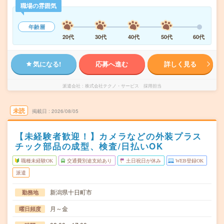
職場の雰囲気
年齢層
20代
30代
40代
50代
60代
気になる!
応募へ進む
詳しく見る
派遣会社
株式会社テクノ・サービス 採用担当
未読
掲載日
2026/08/05
【未経験者歓迎！】カメラなどの外装プラス
チック部品の成型、検査/日払いOK
職種未経験OK
交通費別途支給あり
土日祝日が休み
WEB登録OK
派遣
新潟県十日町市
勤務地
月～金
曜日頻度