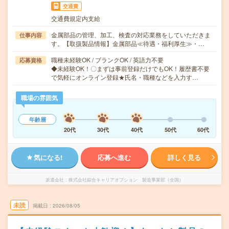
交通費
交通費規定内支給
金属部品の管理、加工、検査の対応業務をしていただきま
仕事内容
す。【取扱製品情報】金属部品≪待遇・福利厚生≫・…
職種未経験OK / ブランクOK / 英語力不要
応募資格
◆未経験OK！〇まずは事前登録だけでもOK！履歴書不要
で気軽にオンライン登録★氏名・職種などを入力す…
職場の雰囲気
年齢層
20代
30代
40代
50代
60代
気になる!
応募へ進む
詳しく見る
派遣会社
株式会社綜合キャリアオプション 製造事業部（全国）
未読
掲載日
2026/08/05