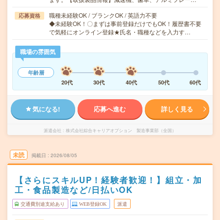
職種未経験OK / ブランクOK / 英語力不要
応募資格
◆未経験OK！〇まずは事前登録だけでもOK！履歴書不要
で気軽にオンライン登録★氏名・職種などを入力す…
職場の雰囲気
年齢層
20代
30代
40代
50代
60代
気になる!
応募へ進む
詳しく見る
派遣会社
株式会社綜合キャリアオプション 製造事業部（全国）
未読
掲載日
2026/08/05
【さらにスキルUP！経験者歓迎！】組立・加
工・食品製造など/日払いOK
交通費別途支給あり
WEB登録OK
派遣