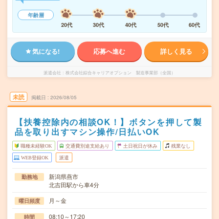
年齢層
20代
30代
40代
50代
60代
気になる!
応募へ進む
詳しく見る
派遣会社
株式会社綜合キャリアオプション 製造事業部（全国）
未読
掲載日
2026/08/05
【扶養控除内の相談OK！】ボタンを押して製
品を取り出すマシン操作/日払いOK
職種未経験OK
交通費別途支給あり
土日祝日が休み
残業なし
WEB登録OK
派遣
新潟県燕市
勤務地
北吉田駅から車4分
月～金
曜日頻度
08:10～17:20
時間