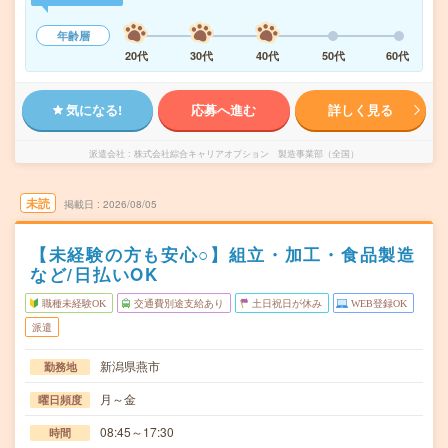
年齢層
20代
30代
40代
50代
60代
気になる!
応募へ進む
詳しく見る
派遣会社
株式会社綜合キャリアオプション 製造事業部（全国）
未読
掲載日
2026/08/05
【未経験の方も安心○】組立・加工・食品製造
など/日払いOK
職種未経験OK
交通費別途支給あり
土日祝日が休み
WEB登録OK
派遣
新潟県燕市
勤務地
月～金
曜日頻度
08:45～17:30
時間