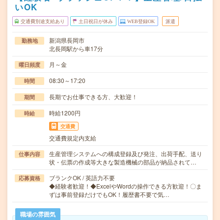
いOK
交通費別途支給あり
土日祝日が休み
WEB登録OK
派遣
新潟県長岡市
勤務地
北長岡駅から車17分
月～金
曜日頻度
08:30～17:20
時間
長期でお仕事できる方、大歓迎！
期間
時給1200円
時給
交通費
交通費規定内支給
生産管理システムへの構成登録及び発注、出荷手配、送り
仕事内容
状・伝票の作成等大きな製造機械の部品が納品されて…
ブランクOK / 英語力不要
応募資格
◆経験者歓迎！◆ExcelやWordの操作できる方歓迎！〇ま
ずは事前登録だけでもOK！履歴書不要で気…
職場の雰囲気