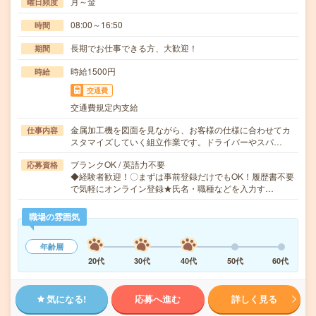
月～金
曜日頻度
08:00～16:50
時間
長期でお仕事できる方、大歓迎！
期間
時給1500円
時給
交通費
交通費規定内支給
金属加工機を図面を見ながら、お客様の仕様に合わせてカ
仕事内容
スタマイズしていく組立作業です。ドライバーやスパ…
ブランクOK / 英語力不要
応募資格
◆経験者歓迎！〇まずは事前登録だけでもOK！履歴書不要
で気軽にオンライン登録★氏名・職種などを入力す…
職場の雰囲気
年齢層
20代
30代
40代
50代
60代
気になる!
応募へ進む
詳しく見る