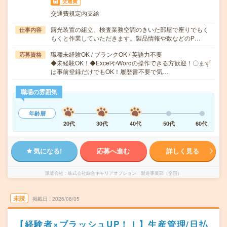
交通費
交通費規定内支給
露光装置の組立、検査業務空調のきいた部屋で座りでもく
仕事内容
もくと作業していただきます。製品情報や数などのP…
職種未経験OK / ブランクOK / 英語力不要
応募資格
◆未経験OK！◆ExcelやWordの操作できる方歓迎！〇まず
は事前登録だけでもOK！履歴書不要で気…
職場の雰囲気
年齢層
20代
30代
40代
50代
60代
気になる!
応募へ進む
詳しく見る
派遣会社
株式会社綜合キャリアオプション 製造事業部（全国）
未読
掲載日
2026/08/05
【経験者×ブラッシュUP！！】生産管理/日払