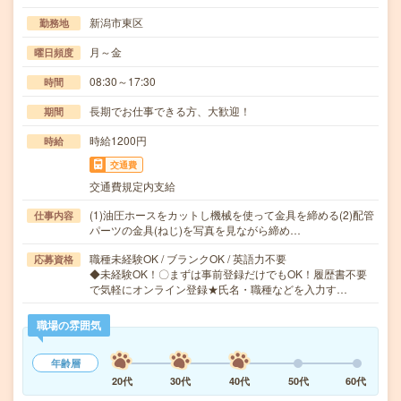
新潟市東区
勤務地
月～金
曜日頻度
08:30～17:30
時間
長期でお仕事できる方、大歓迎！
期間
時給1200円
時給
交通費
交通費規定内支給
(1)油圧ホースをカットし機械を使って金具を締める(2)配管
仕事内容
パーツの金具(ねじ)を写真を見ながら締め…
職種未経験OK / ブランクOK / 英語力不要
応募資格
◆未経験OK！〇まずは事前登録だけでもOK！履歴書不要
で気軽にオンライン登録★氏名・職種などを入力す…
職場の雰囲気
年齢層
20代
30代
40代
50代
60代