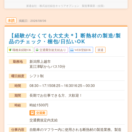
派遣会社
株式会社綜合キャリアオプション 製造事業部（全国）
未読
掲載日
2026/08/06
【経験がなくても大丈夫＊】断熱材の製造/製
品のチェック・梱包/日払いOK
職種未経験OK
交通費別途支給あり
WEB登録OK
派遣
新潟県上越市
勤務地
直江津駅からバス10分
シフト制
曜日頻度
08:30～17:1508:25～16:3016:25～00:30
時間
長期でお仕事できる方、大歓迎！
期間
時給1500円
時給
交通費
交通費規定内支給
自動車のマフラー内に使用される断熱材の製造業務。製造
仕事内容