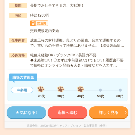
長期でお仕事できる方、大歓迎！
期間
時給1200円
時給
交通費
交通費規定内支給
成形工程の材料運搬、段どりの業務。台車で運搬するの
仕事内容
で、重いものを持って移動はありません。【取扱製品情…
職種未経験OK / ブランクOK / 英語力不要
応募資格
◆未経験OK！〇まずは事前登録だけでもOK！履歴書不要
で気軽にオンライン登録★氏名・職種などを入力す…
職場の雰囲気
年齢層
20代
30代
40代
50代
60代
気になる!
応募へ進む
詳しく見る
派遣会社
株式会社綜合キャリアオプション 製造事業部（全国）