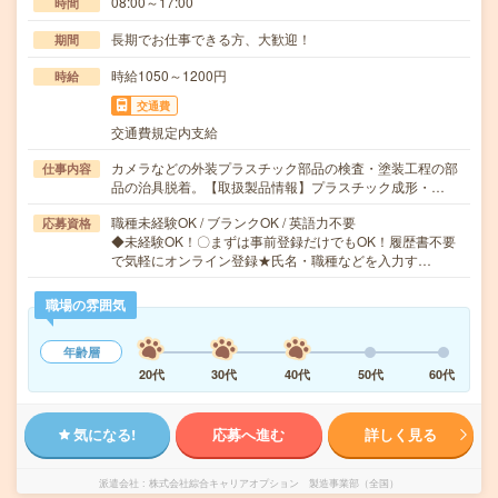
08:00～17:00
時間
長期でお仕事できる方、大歓迎！
期間
時給1050～1200円
時給
交通費
交通費規定内支給
カメラなどの外装プラスチック部品の検査・塗装工程の部
仕事内容
品の治具脱着。【取扱製品情報】プラスチック成形・…
職種未経験OK / ブランクOK / 英語力不要
応募資格
◆未経験OK！〇まずは事前登録だけでもOK！履歴書不要
で気軽にオンライン登録★氏名・職種などを入力す…
職場の雰囲気
年齢層
20代
30代
40代
50代
60代
気になる!
応募へ進む
詳しく見る
派遣会社
株式会社綜合キャリアオプション 製造事業部（全国）