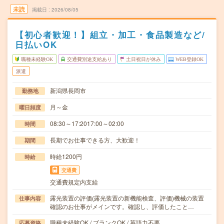
未読
掲載日
2026/08/05
【初心者歓迎！】組立・加工・食品製造など/
日払いOK
職種未経験OK
交通費別途支給あり
土日祝日が休み
WEB登録OK
派遣
新潟県長岡市
勤務地
月～金
曜日頻度
08:30～17:2017:00～02:00
時間
長期でお仕事できる方、大歓迎！
期間
時給1200円
時給
交通費
交通費規定内支給
露光装置の評価(露光装置の新機能検査、評価)機械の装置
仕事内容
確認のお仕事がメインです。確認し、評価したこと…
職種未経験OK / ブランクOK / 英語力不要
応募資格