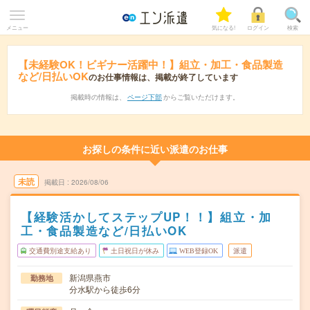
メニュー
気になる!
ログイン
検索
【未経験OK！ビギナー活躍中！】組立・加工・食品製造
など/日払いOK
のお仕事情報は、掲載が終了しています
掲載時の情報は、
ページ下部
からご覧いただけます。
お探しの条件に近い派遣のお仕事
未読
掲載日
2026/08/06
【経験活かしてステップUP！！】組立・加
工・食品製造など/日払いOK
交通費別途支給あり
土日祝日が休み
WEB登録OK
派遣
新潟県燕市
勤務地
分水駅から徒歩6分