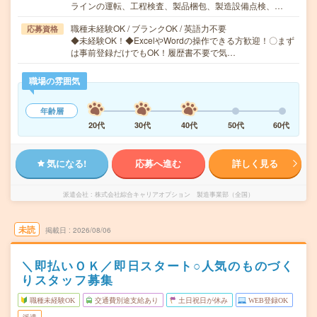
ラインの運転、工程検査、製品梱包、製造設備点検、…
職種未経験OK / ブランクOK / 英語力不要
応募資格
◆未経験OK！◆ExcelやWordの操作できる方歓迎！〇まず
は事前登録だけでもOK！履歴書不要で気…
職場の雰囲気
年齢層
20代
30代
40代
50代
60代
気になる!
応募へ進む
詳しく見る
派遣会社
株式会社綜合キャリアオプション 製造事業部（全国）
未読
掲載日
2026/08/06
＼即払いＯＫ／即日スタート○人気のものづく
りスタッフ募集
職種未経験OK
交通費別途支給あり
土日祝日が休み
WEB登録OK