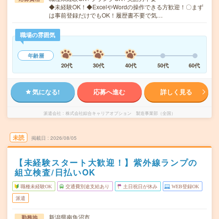
◆未経験OK！◆ExcelやWordの操作できる方歓迎！〇まず
は事前登録だけでもOK！履歴書不要で気…
職場の雰囲気
年齢層
20代
30代
40代
50代
60代
気になる!
応募へ進む
詳しく見る
派遣会社
株式会社綜合キャリアオプション 製造事業部（全国）
未読
掲載日
2026/08/05
【未経験スタート大歓迎！】紫外線ランプの
組立検査/日払いOK
職種未経験OK
交通費別途支給あり
土日祝日が休み
WEB登録OK
派遣
新潟県南魚沼市
勤務地