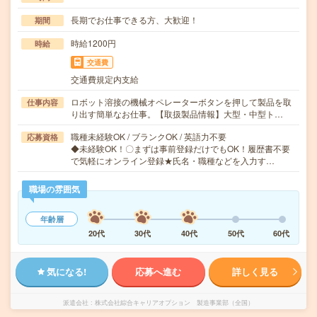
長期でお仕事できる方、大歓迎！
期間
時給1200円
時給
交通費
交通費規定内支給
ロボット溶接の機械オペレーターボタンを押して製品を取
仕事内容
り出す簡単なお仕事。【取扱製品情報】大型・中型ト…
職種未経験OK / ブランクOK / 英語力不要
応募資格
◆未経験OK！〇まずは事前登録だけでもOK！履歴書不要
で気軽にオンライン登録★氏名・職種などを入力す…
職場の雰囲気
年齢層
20代
30代
40代
50代
60代
気になる!
応募へ進む
詳しく見る
派遣会社
株式会社綜合キャリアオプション 製造事業部（全国）