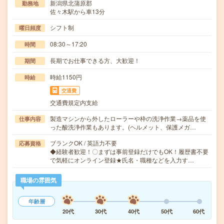
新潟県北蒲原郡
勤務地
佐々木駅から車13分
シフト制
曜日頻度
08:30～17:20
時間
長期でお仕事できる方、大歓迎！
期間
時給1150円
時給
交通費
交通費規定内支給
製造マシンから外したローラーや枠の洗浄作業→薬品を使
仕事内容
った酸洗浄作業もあります。(ヘルメット、保護メガ…
ブランクOK / 英語力不要
応募資格
◆経験者歓迎！〇まずは事前登録だけでもOK！履歴書不要
で気軽にオンライン登録★氏名・職種などを入力す…
職場の雰囲気
年齢層
20代
30代
40代
50代
60代