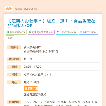
未読
掲載日
2026/08/05
【短期のお仕事＊】組立・加工・食品製造な
ど/日払いOK
職種未経験OK
交通費別途支給あり
土日祝日が休み
WEB登録OK
派遣
新潟県長岡市
勤務地
妙法寺(新潟県)駅から車5分
月～金
曜日頻度
08:20～17:20
時間
短期でのお仕事です！
期間
時給1150円
時給
交通費
交通費規定内支給
アルミフレーム出荷作業、バリ取り洗浄を行っていただき
仕事内容
ます。【取扱製品情報】減速機、歯車、アルミフレー…