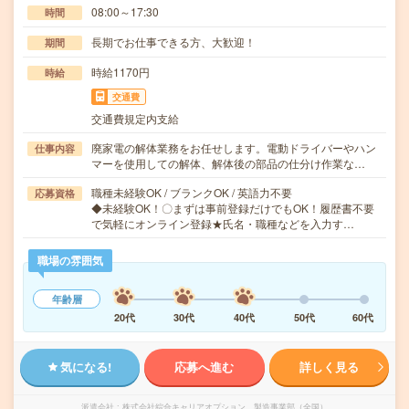
08:00～17:30
時間
長期でお仕事できる方、大歓迎！
期間
時給1170円
時給
交通費
交通費規定内支給
廃家電の解体業務をお任せします。電動ドライバーやハン
仕事内容
マーを使用しての解体、解体後の部品の仕分け作業な…
職種未経験OK / ブランクOK / 英語力不要
応募資格
◆未経験OK！〇まずは事前登録だけでもOK！履歴書不要
で気軽にオンライン登録★氏名・職種などを入力す…
職場の雰囲気
年齢層
20代
30代
40代
50代
60代
気になる!
応募へ進む
詳しく見る
派遣会社
株式会社綜合キャリアオプション 製造事業部（全国）