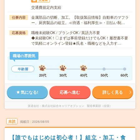
交通費規定内支給
金属部品の切断、加工。【取扱製品情報】自動車のマフラ
仕事内容
ー、厨房製品の組立。≪待遇・福利厚生≫・日払い制…
職種未経験OK / ブランクOK / 英語力不要
応募資格
◆未経験OK！〇まずは事前登録だけでもOK！履歴書不要
で気軽にオンライン登録★氏名・職種などを入力す…
職場の雰囲気
年齢層
20代
30代
40代
50代
60代
気になる!
応募へ進む
詳しく見る
派遣会社
株式会社綜合キャリアオプション 製造事業部（全国）
未読
掲載日
2026/08/05
【誰でもはじめは初心者！】組立・加工・食