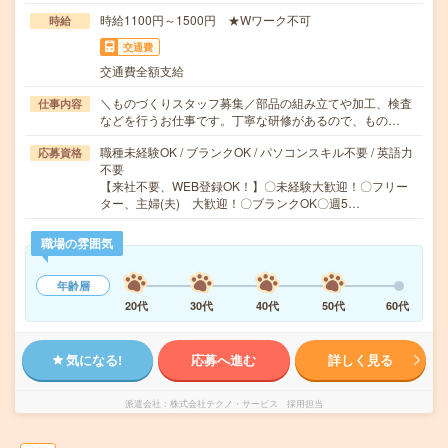
時給1100円～1500円 ★Wワーク不可
時給
交通費
交通費全額支給
＼ものづくりスタッフ募集／部品の組み立てや加工、検査
仕事内容
などを行うお仕事です。丁寧な研修があるので、もの…
職種未経験OK / ブランクOK / パソコンスキル不要 / 英語力
応募資格
不要
【来社不要、WEB登録OK！】〇未経験大歓迎！〇フリー
ター、主婦(夫) 大歓迎！〇ブランクOK〇週5…
職場の雰囲気
年齢層
20代
30代
40代
50代
60代
気になる!
応募へ進む
詳しく見る
派遣会社
株式会社テクノ・サービス 採用担当