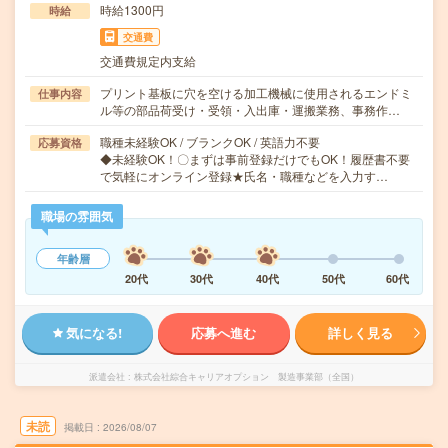
時給1300円
時給
交通費
交通費規定内支給
プリント基板に穴を空ける加工機械に使用されるエンドミ
仕事内容
ル等の部品荷受け・受領・入出庫・運搬業務、事務作…
職種未経験OK / ブランクOK / 英語力不要
応募資格
◆未経験OK！〇まずは事前登録だけでもOK！履歴書不要
で気軽にオンライン登録★氏名・職種などを入力す…
職場の雰囲気
年齢層
20代
30代
40代
50代
60代
気になる!
応募へ進む
詳しく見る
派遣会社
株式会社綜合キャリアオプション 製造事業部（全国）
未読
掲載日
2026/08/07