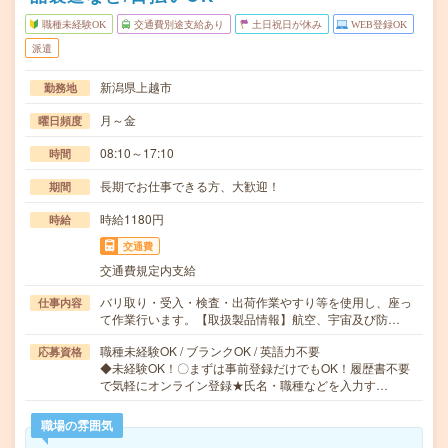
職種未経験OK
交通費別途支給あり
土日祝日が休み
WEB登録OK
派遣
新潟県上越市
勤務地
月～金
曜日頻度
08:10～17:10
時間
長期でお仕事できる方、大歓迎！
期間
時給1180円
時給
交通費
交通費規定内支給
バリ取り・受入・検査・出荷作業やすり等を使用し、座っ
仕事内容
て作業行います。【取扱製品情報】航空、宇宙及び防…
職種未経験OK / ブランクOK / 英語力不要
応募資格
◆未経験OK！〇まずは事前登録だけでもOK！履歴書不要
で気軽にオンライン登録★氏名・職種などを入力す…
職場の雰囲気