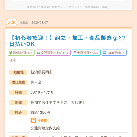
派遣会社
株式会社綜合キャリアオプション 製造事業部（全国）
未読
掲載日
2026/08/07
【初心者歓迎！】組立・加工・食品製造など/
日払いOK
職種未経験OK
交通費別途支給あり
土日祝日が休み
WEB登録OK
派遣
新潟県長岡市
勤務地
月～金
曜日頻度
08:10～17:10
時間
長期でお仕事できる方、大歓迎！
期間
時給1350円
時給
交通費
交通費規定内支給