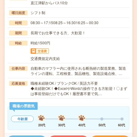
直江津駅からバス10分
シフト制
曜日頻度
08:30～17:1508:25～16:3016:25～00:30
時間
長期でお仕事できる方、大歓迎！
期間
時給1500円
時給
交通費
交通費規定内支給
自動車のマフラー内に使用される断熱材の製造業務。製造
仕事内容
ラインの運転、工程検査、製品梱包、製造設備点検、…
職種未経験OK / ブランクOK / 英語力不要
応募資格
◆未経験OK！◆ExcelやWordの操作できる方歓迎！〇まず
は事前登録だけでもOK！履歴書不要で気…
職場の雰囲気
年齢層
20代
30代
40代
50代
60代