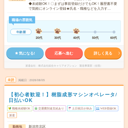
◆未経験OK！〇まずは事前登録だけでもOK！履歴書不要
で気軽にオンライン登録★氏名・職種などを入力す…
職場の雰囲気
年齢層
20代
30代
40代
50代
60代
気になる!
応募へ進む
詳しく見る
派遣会社
株式会社綜合キャリアオプション 製造事業部（全国）
未読
掲載日
2026/08/05
【初心者歓迎！】樹脂成形マシンオペレータ/
日払いOK
職種未経験OK
交通費別途支給あり
土日祝日が休み
WEB登録OK
派遣
新潟市北区
勤務地