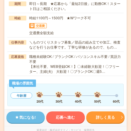
即日～長期 ★応募から「最短2日後」に勤務OK！スター
期間
ト日はご相談ください。
時給1100円～1500円 ★Wワーク不可
時給
交通費
交通費全額支給
＼ものづくりスタッフ募集／部品の組み立てや加工、検査
仕事内容
などを行うお仕事です。丁寧な研修があるので、もの…
職種未経験OK / ブランクOK / パソコンスキル不要 / 英語力
応募資格
不要
【来社不要、WEB登録OK！】〇未経験大歓迎！〇フリー
ター、主婦(夫) 大歓迎！〇ブランクOK〇週5…
職場の雰囲気
年齢層
20代
30代
40代
50代
60代
気になる!
応募へ進む
詳しく見る
派遣会社
株式会社テクノ・サービス 採用担当