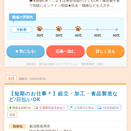
◆未経験OK！〇まずは事前登録だけでもOK！履歴書不要
で気軽にオンライン登録★氏名・職種などを入力す…
職場の雰囲気
年齢層
20代
30代
40代
50代
60代
気になる!
応募へ進む
詳しく見る
派遣会社
株式会社綜合キャリアオプション 製造事業部（全国）
未読
掲載日
2026/08/05
【短期のお仕事＊】組立・加工・食品製造な
ど/日払いOK
職種未経験OK
交通費別途支給あり
土日祝日が休み
WEB登録OK
派遣
新潟県長岡市
勤務地
妙法寺(新潟県)駅から車5分