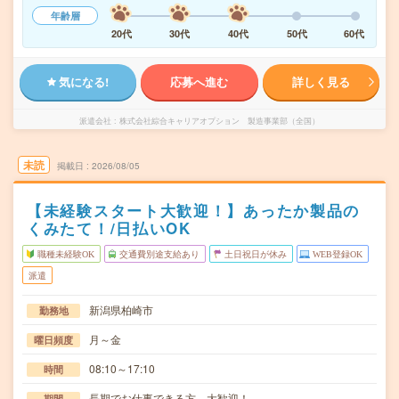
年齢層
20代
30代
40代
50代
60代
気になる!
応募へ進む
詳しく見る
派遣会社
株式会社綜合キャリアオプション 製造事業部（全国）
未読
掲載日
2026/08/05
【未経験スタート大歓迎！】あったか製品の
くみたて！/日払いOK
職種未経験OK
交通費別途支給あり
土日祝日が休み
WEB登録OK
派遣
新潟県柏崎市
勤務地
月～金
曜日頻度
08:10～17:10
時間
長期でお仕事できる方、大歓迎！
期間