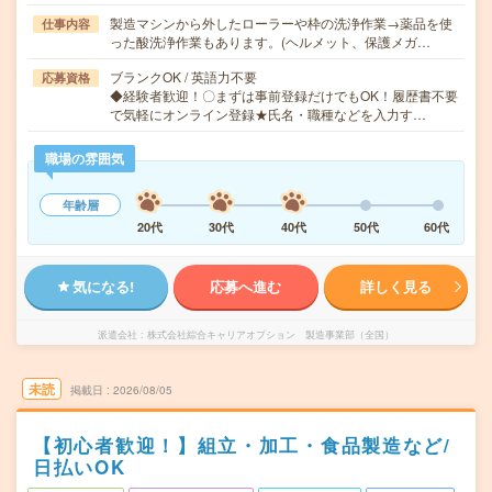
製造マシンから外したローラーや枠の洗浄作業→薬品を使
仕事内容
った酸洗浄作業もあります。(ヘルメット、保護メガ…
ブランクOK / 英語力不要
応募資格
◆経験者歓迎！〇まずは事前登録だけでもOK！履歴書不要
で気軽にオンライン登録★氏名・職種などを入力す…
職場の雰囲気
年齢層
20代
30代
40代
50代
60代
気になる!
応募へ進む
詳しく見る
派遣会社
株式会社綜合キャリアオプション 製造事業部（全国）
未読
掲載日
2026/08/05
【初心者歓迎！】組立・加工・食品製造など/
日払いOK