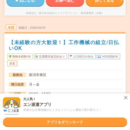
気になる!
応募へ進む
詳しく見る
派遣会社
株式会社綜合キャリアオプション 製造事業部（全国）
未読
掲載日
2026/08/05
【未経験の方大歓迎！】工作機械の組立/日払
いOK
職種未経験OK
交通費別途支給あり
土日祝日が休み
WEB登録OK
派遣
新潟市東区
勤務地
月～金
曜日頻度
08:30～17:30
時間
大人気！
長期でお仕事できる方、大歓迎！
期間
エン派遣アプリ
派遣のお仕事情報がたくさん！プッシュ通知で受け取ろう！
時給1200円
時給
交通費
アプリをダウンロード
交通費規定内支給