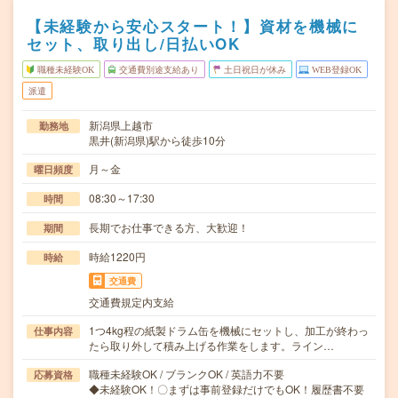
【未経験から安心スタート！】資材を機械に
セット、取り出し/日払いOK
職種未経験OK
交通費別途支給あり
土日祝日が休み
WEB登録OK
派遣
新潟県上越市
勤務地
黒井(新潟県)駅から徒歩10分
月～金
曜日頻度
08:30～17:30
時間
長期でお仕事できる方、大歓迎！
期間
時給1220円
時給
交通費
交通費規定内支給
1つ4kg程の紙製ドラム缶を機械にセットし、加工が終わっ
仕事内容
たら取り外して積み上げる作業をします。ライン…
職種未経験OK / ブランクOK / 英語力不要
応募資格
◆未経験OK！〇まずは事前登録だけでもOK！履歴書不要