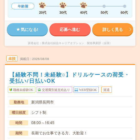
年齢層
20代
30代
40代
50代
60代
気になる!
応募へ進む
詳しく見る
派遣会社
株式会社綜合キャリアオプション 製造事業部（全国）
未読
掲載日
2026/08/08
【経験不問！未経験○】ドリルケースの荷受・
受払い/日払いOK
職種未経験OK
交通費別途支給あり
WEB登録OK
派遣
新潟県長岡市
勤務地
シフト制
曜日頻度
08:00～16:45
時間
長期でお仕事できる方、大歓迎！
期間