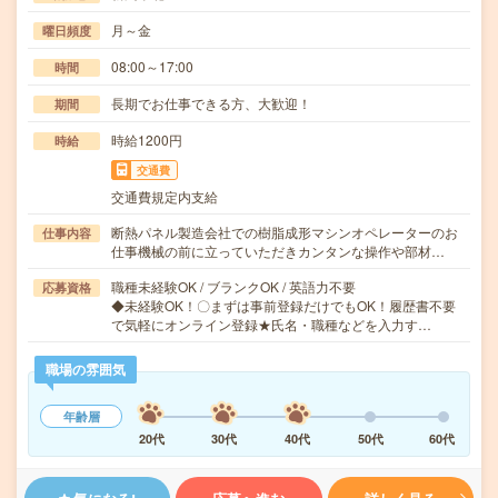
月～金
曜日頻度
08:00～17:00
時間
長期でお仕事できる方、大歓迎！
期間
時給1200円
時給
交通費
交通費規定内支給
断熱パネル製造会社での樹脂成形マシンオペレーターのお
仕事内容
仕事機械の前に立っていただきカンタンな操作や部材…
職種未経験OK / ブランクOK / 英語力不要
応募資格
◆未経験OK！〇まずは事前登録だけでもOK！履歴書不要
で気軽にオンライン登録★氏名・職種などを入力す…
職場の雰囲気
年齢層
20代
30代
40代
50代
60代