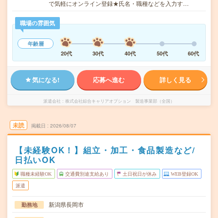
で気軽にオンライン登録★氏名・職種などを入力す…
職場の雰囲気
年齢層
20代
30代
40代
50代
60代
気になる!
応募へ進む
詳しく見る
派遣会社
株式会社綜合キャリアオプション 製造事業部（全国）
未読
掲載日
2026/08/07
【未経験OK！】組立・加工・食品製造など/
日払いOK
職種未経験OK
交通費別途支給あり
土日祝日が休み
WEB登録OK
派遣
新潟県長岡市
勤務地