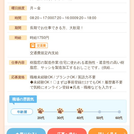
月～金
曜日頻度
08:20～17:0007:20～16:0009:20～18:00
時間
長期でお仕事できる方、大歓迎！
期間
時給1750円
時給
交通費
交通費規定内支給
樹脂窓の製造作業:住宅に使われる遮熱性・遮音性の高い樹
仕事内容
脂窓、サッシを製造加工するおしごとです。(供給…
職種未経験OK / ブランクOK / 英語力不要
応募資格
◆未経験OK！〇まずは事前登録だけでもOK！履歴書不要
で気軽にオンライン登録★氏名・職種などを入力す…
職場の雰囲気
年齢層
20代
30代
40代
50代
60代
気になる!
応募へ進む
詳しく見る