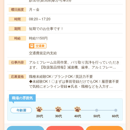
月～金
曜日頻度
08:20～17:20
時間
短期でのお仕事です！
期間
時給1150円
時給
交通費
交通費規定内支給
アルミフレーム出荷作業、バリ取り洗浄を行っていただき
仕事内容
ます。【取扱製品情報】減速機、歯車、アルミフレー…
職種未経験OK / ブランクOK / 英語力不要
応募資格
◆未経験OK！〇まずは事前登録だけでもOK！履歴書不要
で気軽にオンライン登録★氏名・職種などを入力す…
職場の雰囲気
年齢層
20代
30代
40代
50代
60代