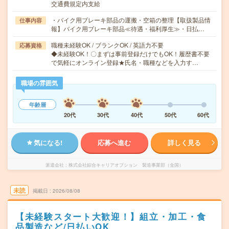
交通費規定内支給
・バイク用ブレーキ部品の運搬・空箱の整理【取扱製品情
仕事内容
報】バイク用ブレーキ部品≪待遇・福利厚生≫・日払…
職種未経験OK / ブランクOK / 英語力不要
応募資格
◆未経験OK！〇まずは事前登録だけでもOK！履歴書不要
で気軽にオンライン登録★氏名・職種などを入力す…
職場の雰囲気
年齢層
20代
30代
40代
50代
60代
気になる!
応募へ進む
詳しく見る
派遣会社
株式会社綜合キャリアオプション 製造事業部（全国）
未読
掲載日
2026/08/08
【未経験スタート大歓迎！】組立・加工・食
品製造など/日払いOK