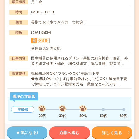
月～金
曜日頻度
08:10～17:10
時間
長期でお仕事できる方、大歓迎！
期間
時給1350円
時給
交通費
交通費規定内支給
民生機器に使用されるプリント基板の組立検査・修正、外
仕事内容
装の組立検査・修正、梱包材組立、製品運搬、製造管…
職種未経験OK / ブランクOK / 英語力不要
応募資格
◆未経験OK！〇まずは事前登録だけでもOK！履歴書不要
で気軽にオンライン登録★氏名・職種などを入力す…
職場の雰囲気
年齢層
20代
30代
40代
50代
60代
気になる!
応募へ進む
詳しく見る