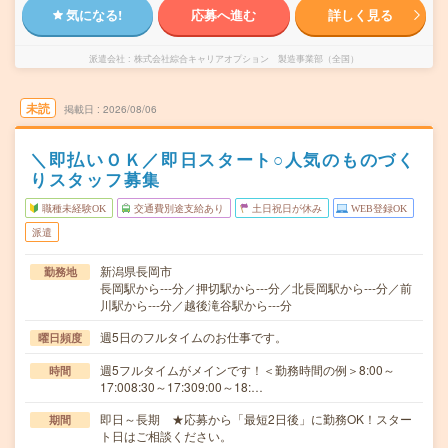
気になる!
応募へ進む
詳しく見る
派遣会社
株式会社綜合キャリアオプション 製造事業部（全国）
未読
掲載日
2026/08/06
＼即払いＯＫ／即日スタート○人気のものづく
りスタッフ募集
職種未経験OK
交通費別途支給あり
土日祝日が休み
WEB登録OK
派遣
新潟県長岡市
勤務地
長岡駅から---分／押切駅から---分／北長岡駅から---分／前
川駅から---分／越後滝谷駅から---分
週5日のフルタイムのお仕事です。
曜日頻度
週5フルタイムがメインです！＜勤務時間の例＞8:00～
時間
17:008:30～17:309:00～18:…
即日～長期 ★応募から「最短2日後」に勤務OK！スター
期間
ト日はご相談ください。