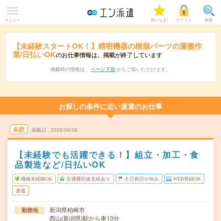
メニュー
気になる!
ログイン
検索
【未経験スタートOK！】精密機器の樹脂パーツの運搬作
業/日払いOK
のお仕事情報は、掲載が終了しています
掲載時の情報は、
ページ下部
からご覧いただけます。
お探しの条件に近い派遣のお仕事
未読
掲載日
2026/08/08
【未経験でも活躍できる！】組立・加工・食
品製造など/日払いOK
職種未経験OK
交通費別途支給あり
土日祝日が休み
WEB登録OK
派遣
新潟県柏崎市
勤務地
西山(新潟県)駅から車10分