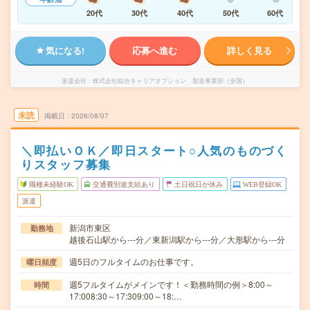
20代
30代
40代
50代
60代
気になる!
応募へ進む
詳しく見る
派遣会社
株式会社綜合キャリアオプション 製造事業部（全国）
未読
掲載日
2026/08/07
＼即払いＯＫ／即日スタート○人気のものづく
りスタッフ募集
職種未経験OK
交通費別途支給あり
土日祝日が休み
WEB登録OK
派遣
新潟市東区
勤務地
越後石山駅から---分／東新潟駅から---分／大形駅から---分
週5日のフルタイムのお仕事です。
曜日頻度
週5フルタイムがメインです！＜勤務時間の例＞8:00～
時間
17:008:30～17:309:00～18:…