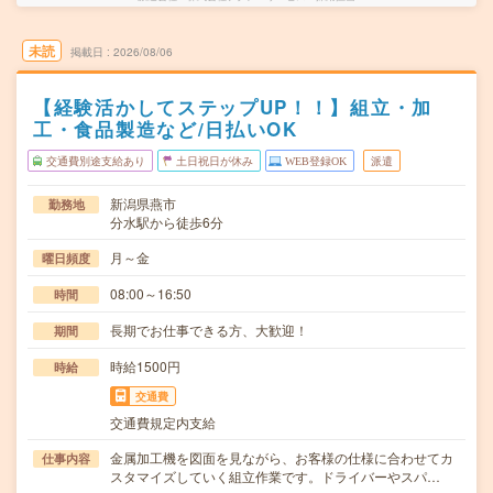
未読
掲載日
2026/08/06
【経験活かしてステップUP！！】組立・加
工・食品製造など/日払いOK
交通費別途支給あり
土日祝日が休み
WEB登録OK
派遣
新潟県燕市
勤務地
分水駅から徒歩6分
月～金
曜日頻度
08:00～16:50
時間
長期でお仕事できる方、大歓迎！
期間
時給1500円
時給
交通費
交通費規定内支給
金属加工機を図面を見ながら、お客様の仕様に合わせてカ
仕事内容
スタマイズしていく組立作業です。ドライバーやスパ…