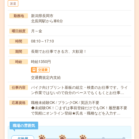
派遣
新潟県長岡市
勤務地
北長岡駅から車6分
月～金
曜日頻度
08:10～17:10
時間
長期でお仕事できる方、大歓迎！
期間
時給1350円
時給
交通費
交通費規定内支給
バイク向けプリント基板の組立・検査のお仕事です。ライ
仕事内容
ン作業ではないので自分のペースでもくもくとお仕事…
職種未経験OK / ブランクOK / 英語力不要
応募資格
◆未経験OK！〇まずは事前登録だけでもOK！履歴書不要
で気軽にオンライン登録★氏名・職種などを入力す…
職場の雰囲気
年齢層