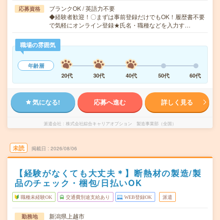
ブランクOK / 英語力不要
応募資格
◆経験者歓迎！〇まずは事前登録だけでもOK！履歴書不要
で気軽にオンライン登録★氏名・職種などを入力す…
職場の雰囲気
年齢層
20代
30代
40代
50代
60代
気になる!
応募へ進む
詳しく見る
派遣会社
株式会社綜合キャリアオプション 製造事業部（全国）
未読
掲載日
2026/08/06
【経験がなくても大丈夫＊】断熱材の製造/製
品のチェック・梱包/日払いOK
職種未経験OK
交通費別途支給あり
WEB登録OK
派遣
新潟県上越市
勤務地