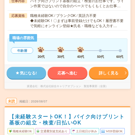
バイク向けプリント基板の組立・検査のお仕事です。ライ
仕事内容
ン作業ではないので自分のペースでもくもくとお仕事…
職種未経験OK / ブランクOK / 英語力不要
応募資格
◆未経験OK！〇まずは事前登録だけでもOK！履歴書不要
で気軽にオンライン登録★氏名・職種などを入力す…
職場の雰囲気
年齢層
20代
30代
40代
50代
60代
気になる!
応募へ進む
詳しく見る
派遣会社
株式会社綜合キャリアオプション 製造事業部（全国）
未読
掲載日
2026/08/07
【未経験スタートOK！】バイク向けプリント
基板の組立・検査/日払いOK
職種未経験OK
交通費別途支給あり
土日祝日が休み
WEB登録OK