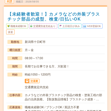
未読
掲載日
2026/08/05
【未経験者歓迎！】カメラなどの外装プラス
チック部品の成型、検査/日払いOK
職種未経験OK
交通費別途支給あり
土日祝日が休み
WEB登録OK
派遣
新潟県十日町市
勤務地
月～金
曜日頻度
08:00～17:00
時間
長期でお仕事できる方、大歓迎！
期間
時給1050～1200円
時給
交通費
交通費規定内支給
カメラなどの外装プラスチック部品の検査・塗装工程の部
仕事内容
品の治具脱着。【取扱製品情報】プラスチック成形・…
職種未経験OK / ブランクOK / 英語力不要
応募資格