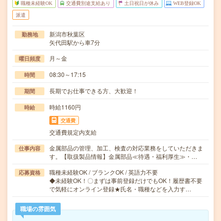
職種未経験OK
交通費別途支給あり
土日祝日が休み
WEB登録OK
派遣
新潟市秋葉区
勤務地
矢代田駅から車7分
月～金
曜日頻度
08:30～17:15
時間
長期でお仕事できる方、大歓迎！
期間
時給1160円
時給
交通費
交通費規定内支給
金属部品の管理、加工、検査の対応業務をしていただきま
仕事内容
す。【取扱製品情報】金属部品≪待遇・福利厚生≫・…
職種未経験OK / ブランクOK / 英語力不要
応募資格
◆未経験OK！〇まずは事前登録だけでもOK！履歴書不要
で気軽にオンライン登録★氏名・職種などを入力す…
職場の雰囲気