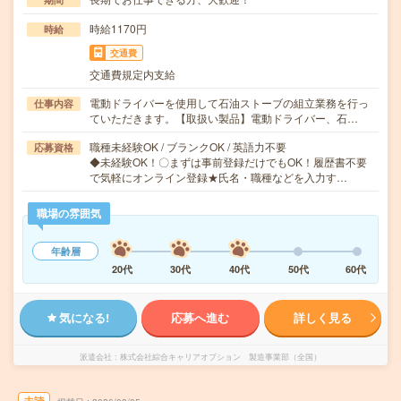
時給1170円
時給
交通費
交通費規定内支給
電動ドライバーを使用して石油ストーブの組立業務を行っ
仕事内容
ていただきます。【取扱い製品】電動ドライバー、石…
職種未経験OK / ブランクOK / 英語力不要
応募資格
◆未経験OK！〇まずは事前登録だけでもOK！履歴書不要
で気軽にオンライン登録★氏名・職種などを入力す…
職場の雰囲気
年齢層
20代
30代
40代
50代
60代
気になる!
応募へ進む
詳しく見る
派遣会社
株式会社綜合キャリアオプション 製造事業部（全国）