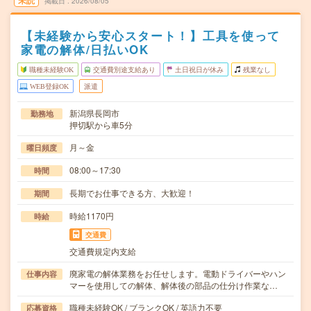
未読
掲載日
2026/08/05
【未経験から安心スタート！】工具を使って
家電の解体/日払いOK
職種未経験OK
交通費別途支給あり
土日祝日が休み
残業なし
WEB登録OK
派遣
新潟県長岡市
勤務地
押切駅から車5分
月～金
曜日頻度
08:00～17:30
時間
長期でお仕事できる方、大歓迎！
期間
時給1170円
時給
交通費
交通費規定内支給
廃家電の解体業務をお任せします。電動ドライバーやハン
仕事内容
マーを使用しての解体、解体後の部品の仕分け作業な…
職種未経験OK / ブランクOK / 英語力不要
応募資格