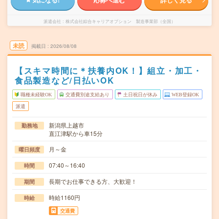
派遣会社
株式会社綜合キャリアオプション 製造事業部（全国）
未読
掲載日
2026/08/08
【スキマ時間に＊扶養内OK！】組立・加工・
食品製造など/日払いOK
職種未経験OK
交通費別途支給あり
土日祝日が休み
WEB登録OK
派遣
新潟県上越市
勤務地
直江津駅から車15分
月～金
曜日頻度
07:40～16:40
時間
長期でお仕事できる方、大歓迎！
期間
時給1160円
時給
交通費