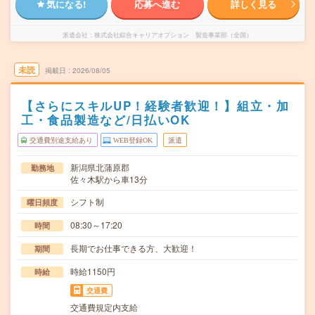
気になる!
応募へ進む
詳しく見る
派遣会社
株式会社綜合キャリアオプション 製造事業部（全国）
未読
掲載日
2026/08/05
【さらにスキルUP！経験者歓迎！】組立・加
工・食品製造など/日払いOK
交通費別途支給あり
WEB登録OK
派遣
新潟県北蒲原郡
勤務地
佐々木駅から車13分
シフト制
曜日頻度
08:30～17:20
時間
長期でお仕事できる方、大歓迎！
期間
時給1150円
時給
交通費
交通費規定内支給