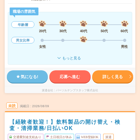
職場の雰囲気
年齢層
20代
30代
40代
50代
60代
男女比率
女性
男性
もっと見る
気になる!
応募へ進む
詳しく見る
派遣会社
パーソルテンプスタッフ株式会社
未読
掲載日
2026/08/09
【経験者歓迎！】飲料製品の開け替え・検
査・清掃業務/日払いOK
交通費別途支給あり
土日祝日が休み
WEB登録OK
派遣