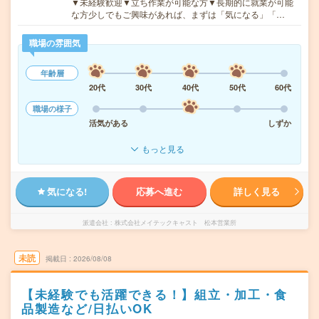
▼未経験歓迎▼立ち作業が可能な方▼長期的に就業が可能
な方少しでもご興味があれば、まずは「気になる」「…
職場の雰囲気
年齢層
20代
30代
40代
50代
60代
職場の様子
活気がある
しずか
もっと見る
気になる!
応募へ進む
詳しく見る
派遣会社
株式会社メイテックキャスト 松本営業所
未読
掲載日
2026/08/08
【未経験でも活躍できる！】組立・加工・食
品製造など/日払いOK