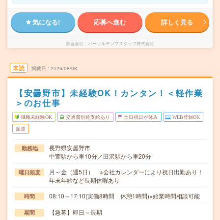
気になる!
応募へ進む
詳しく見る
派遣会社
パーソルテンプスタッフ株式会社
未読
掲載日
2026/08/08
【安曇野市】未経験OK！カンタン！＜軽作業
＞のお仕事
職種未経験OK
交通費別途支給あり
土日祝日が休み
WEB登録OK
派遣
長野県安曇野市
勤務地
中萱駅から車10分／田沢駅から車20分
月～金（週5日） ※会社カレンダーにより祝日出勤あり！
曜日頻度
年末年始など長期休暇あり
08:10～17:10(実働8時間 休憩1時間)※始業時間相談可能
時間
【急募】即日～長期
期間