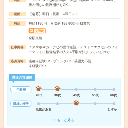
後ろ倒しの勤務開始もOK…
【急募】即日～長期 ※即日～！
期間
時給1180円 月収例 188,800円+残業代
時給
交通費
全額支給
＊スマホやカーナビの動作確認・テスト＊エクセルのフォ
仕事内容
ーマットに検査結果の入力※手順が決まっているので…
職種未経験OK / ブランクOK / 英語力不要
応募資格
未経験OK！
職場の雰囲気
年齢層
20代
30代
40代
50代
60代
職場の様子
活気がある
しずか
もっと見る