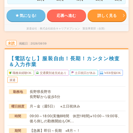
気になる!
応募へ進む
詳しく見る
派遣会社
株式会社綜合キャリアオプション 製造事業部（全国）
未読
掲載日
2026/08/09
【電話なし】服装自由！長期！カンタン検査
＆入力作業
職種未経験OK
交通費別途支給あり
土日祝日が休み
WEB登録OK
派遣
長野県長野市
勤務地
長野駅から徒歩5分
月～金（週5日） ※土日祝休み
曜日頻度
09:00～18:00(実働8時間 休憩1時間)※10:00～19:00等、
時間
後ろ倒しの勤務開始もOK…
【急募】即日～長期 ※8月～！
期間