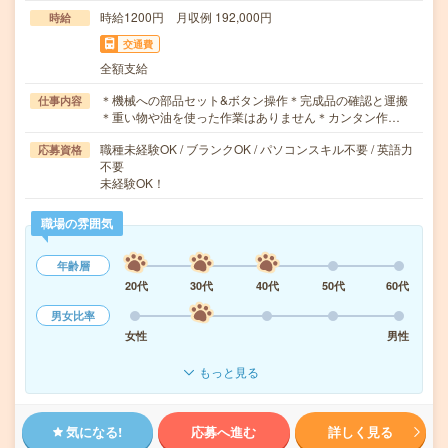
時給1200円 月収例 192,000円
時給
交通費
全額支給
＊機械への部品セット&ボタン操作＊完成品の確認と運搬
仕事内容
＊重い物や油を使った作業はありません＊カンタン作…
職種未経験OK / ブランクOK / パソコンスキル不要 / 英語力
応募資格
不要
未経験OK！
職場の雰囲気
年齢層
20代
30代
40代
50代
60代
男女比率
女性
男性
もっと見る
気になる!
応募へ進む
詳しく見る