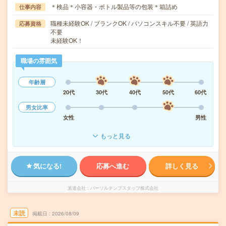
＊検品＊小容器・ボトル製品等の包装＊箱詰め
仕事内容
職種未経験OK / ブランクOK / パソコンスキル不要 / 英語力
応募資格
不要
未経験OK！
職場の雰囲気
年齢層
20代
30代
40代
50代
60代
男女比率
女性
男性
もっと見る
気になる!
応募へ進む
詳しく見る
派遣会社
パーソルテンプスタッフ株式会社
未読
掲載日
2026/08/09