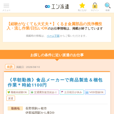
メニュー
気になる!
ログイン
検索
【経験がなくても大丈夫＊】くるま金属部品の洗浄機投
入・流し作業/日払いOK
のお仕事情報は、掲載が終了しています
掲載時の情報は、
ページ下部
からご覧いただけます。
お探しの条件に近い派遣のお仕事
未読
掲載日
2026/08/10
《早朝勤務》食品メーカーで商品製造＆梱包
作業＊時給1100円
職種未経験OK
交通費別途支給あり
土日祝日が休み
WEB登録OK
派遣
長野県駒ヶ根市
勤務地
伊那福岡駅から車3分