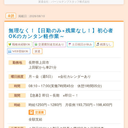
派遣会社
パーソルテンプスタッフ株式会社
未読
掲載日
2026/08/10
無理なく！【日勤のみ×残業なし！】初心者
OKのカンタン軽作業～
職種未経験OK
交通費別途支給あり
土日祝日が休み
残業なし
WEB登録OK
派遣
長野県上田市
勤務地
上田駅から車21分
月～金（週5日） ※会社カレンダーあり
曜日頻度
08:10～17:00(実働7時間45分 休憩1時間05分)
時間
【急募】即日～長期 ※即日～！
期間
時給1250円～1280円 月収例 193,750円～198,400円
時給
交通費
全額支給