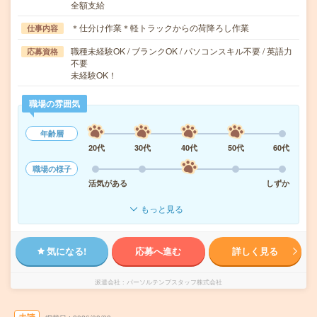
全額支給
＊仕分け作業＊軽トラックからの荷降ろし作業
仕事内容
職種未経験OK / ブランクOK / パソコンスキル不要 / 英語力
応募資格
不要
未経験OK！
職場の雰囲気
年齢層
20代
30代
40代
50代
60代
職場の様子
活気がある
しずか
もっと見る
気になる!
応募へ進む
詳しく見る
派遣会社
パーソルテンプスタッフ株式会社