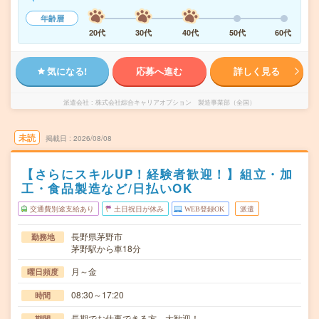
年齢層
20代
30代
40代
50代
60代
気になる!
応募へ進む
詳しく見る
派遣会社
株式会社綜合キャリアオプション 製造事業部（全国）
未読
掲載日
2026/08/08
【さらにスキルUP！経験者歓迎！】組立・加
工・食品製造など/日払いOK
交通費別途支給あり
土日祝日が休み
WEB登録OK
派遣
長野県茅野市
勤務地
茅野駅から車18分
月～金
曜日頻度
08:30～17:20
時間
長期でお仕事できる方、大歓迎！
期間