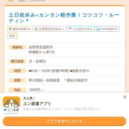
未読
掲載日
2026/08/08
土日祝休み×カンタン軽作業！コツコツ・ルー
ティン＊
職種未経験OK
交通費別途支給あり
土日祝日が休み
WEB登録OK
派遣
長野県安曇野市
勤務地
梓橋駅から車7分
月～金曜日
曜日頻度
■8:00～16:00 (実働7時間) ■残業月20ｈ
時間
即日開始～長期就業 ＊開始日相談可
期間
1200円 ～
時給
交通費
大人気！
エン派遣アプリ
※交通費実費3万円/月まで支給
派遣のお仕事情報がたくさん！プッシュ通知で受け取ろう！
食品の梱包、仕分け、検品業務！＊製造されたデイリー食
仕事内容
品を段ボールに梱包＊郵送先の仕分け、片手サイズの…
アプリをダウンロード
職種未経験OK / 英語力不要
応募資格