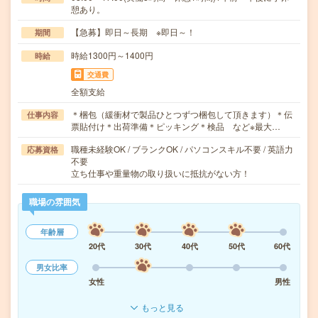
憩あり。
【急募】即日～長期 ※即日～！
期間
時給1300円～1400円
時給
交通費
全額支給
＊梱包（緩衝材で製品ひとつずつ梱包して頂きます）＊伝
仕事内容
票貼付け＊出荷準備＊ピッキング＊検品 など※最大…
職種未経験OK / ブランクOK / パソコンスキル不要 / 英語力
応募資格
不要
立ち仕事や重量物の取り扱いに抵抗がない方！
職場の雰囲気
年齢層
20代
30代
40代
50代
60代
男女比率
女性
男性
もっと見る