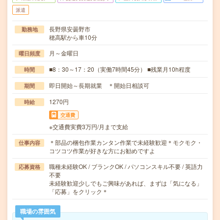
派遣
長野県安曇野市
勤務地
穂高駅から車10分
月～金曜日
曜日頻度
■8：30～17：20（実働7時間45分） ■残業月10h程度
時間
即日開始～長期就業 ＊開始日相談可
期間
1270円
時給
交通費
※交通費実費3万円/月まで支給
＊部品の梱包作業カンタン作業で未経験歓迎＊モクモク・
仕事内容
コツコツ作業が好きな方にお勧めですよ
職種未経験OK / ブランクOK / パソコンスキル不要 / 英語力
応募資格
不要
未経験歓迎少しでもご興味があれば、まずは「気になる」
「応募」をクリック＊
職場の雰囲気