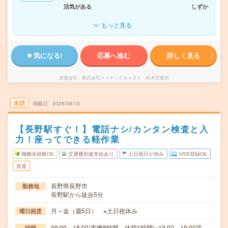
活気がある
しずか
もっと見る
気になる!
応募へ進む
詳しく見る
派遣会社
株式会社メイテックキャスト 松本営業所
未読
掲載日
2026/08/10
【長野駅すぐ！】電話ナシ/カンタン検査と入
力！座ってできる軽作業
職種未経験OK
交通費別途支給あり
土日祝日が休み
WEB登録OK
派遣
長野県長野市
勤務地
長野駅から徒歩5分
月～金（週5日） ※土日祝休み
曜日頻度
09:00～18:00(実働8時間 休憩1時間)※10:00～19:00等、
時間