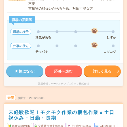
不要
重量物の取扱いがあるため、対応可能な方
職場の雰囲気
職場の様子
活気がある
しずか
仕事の仕方
テキパキ
コツコツ
気になる!
応募へ進む
詳しく見る
派遣会社
パーソルテンプスタッフ株式会社
未読
掲載日
2026/08/08
未経験歓迎！モクモク作業の梱包作業▲土日
祝休み・日勤・長期
職種未経験OK
交通費別途支給あり
土日祝日が休み
WEB登録OK