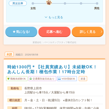
男女比率
女性
男性
もっと見る
気になる!
応募へ進む
詳しく見る
派遣会社
パーソルテンプスタッフ株式会社
未読
掲載日
2026/08/08
時給1300円＊【社員実績あり】未経験OK！
あんしん長期！梱包作業！17時台定時
職種未経験OK
交通費別途支給あり
WEB登録OK
派遣
長野県上田市
勤務地
上田駅から車15分／大屋駅から車15分
月～金・土・日・祝(週5日) ※週休2日のシフト制！
曜日頻度
08:00～17:00(実働8時間 休憩1時間)※午前・午後に小休
時間