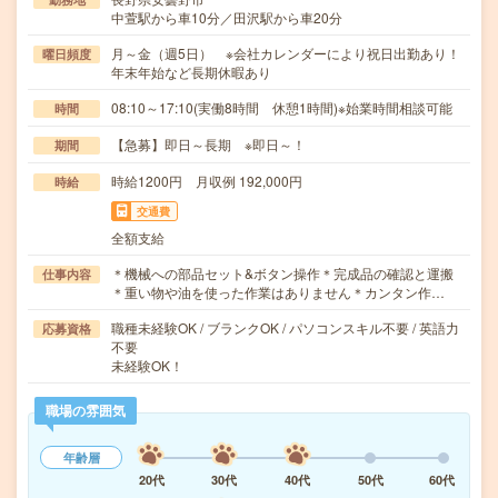
中萱駅から車10分／田沢駅から車20分
月～金（週5日） ※会社カレンダーにより祝日出勤あり！
曜日頻度
年末年始など長期休暇あり
08:10～17:10(実働8時間 休憩1時間)※始業時間相談可能
時間
【急募】即日～長期 ※即日～！
期間
時給1200円 月収例 192,000円
時給
交通費
全額支給
＊機械への部品セット&ボタン操作＊完成品の確認と運搬
仕事内容
＊重い物や油を使った作業はありません＊カンタン作…
職種未経験OK / ブランクOK / パソコンスキル不要 / 英語力
応募資格
不要
未経験OK！
職場の雰囲気
年齢層
20代
30代
40代
50代
60代