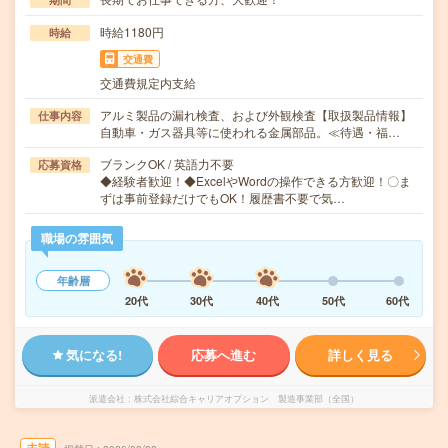
時給1180円
時給
交通費
交通費規定内支給
アルミ製品の漏れ検査、および外観検査【取扱製品情報】
仕事内容
自動車・ガス器具等に使われる金属部品。≪待遇・福…
ブランクOK / 英語力不要
応募資格
◆経験者歓迎！◆ExcelやWordの操作できる方歓迎！〇ま
ずは事前登録だけでもOK！履歴書不要で気…
職場の雰囲気
年齢層
20代
30代
40代
50代
60代
気になる!
応募へ進む
詳しく見る
派遣会社
株式会社綜合キャリアオプション 製造事業部（全国）