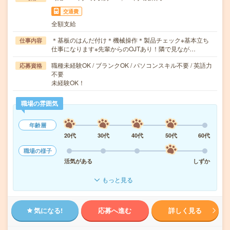
交通費
全額支給
＊基板のはんだ付け＊機械操作＊製品チェック※基本立ち
仕事内容
仕事になります※先輩からのOJTあり！隣で見なが…
職種未経験OK / ブランクOK / パソコンスキル不要 / 英語力
応募資格
不要
未経験OK！
職場の雰囲気
年齢層
20代
30代
40代
50代
60代
職場の様子
活気がある
しずか
もっと見る
気になる!
応募へ進む
詳しく見る