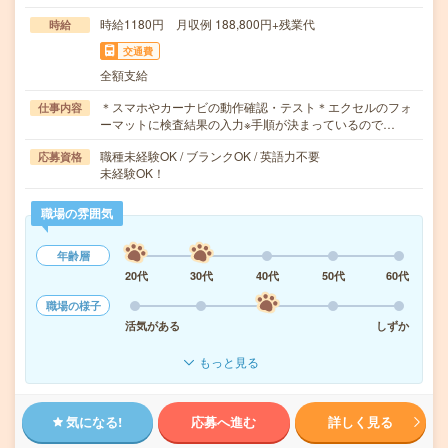
時給1180円 月収例 188,800円+残業代
時給
交通費
全額支給
＊スマホやカーナビの動作確認・テスト＊エクセルのフォ
仕事内容
ーマットに検査結果の入力※手順が決まっているので…
職種未経験OK / ブランクOK / 英語力不要
応募資格
未経験OK！
職場の雰囲気
年齢層
20代
30代
40代
50代
60代
職場の様子
活気がある
しずか
もっと見る
気になる!
応募へ進む
詳しく見る