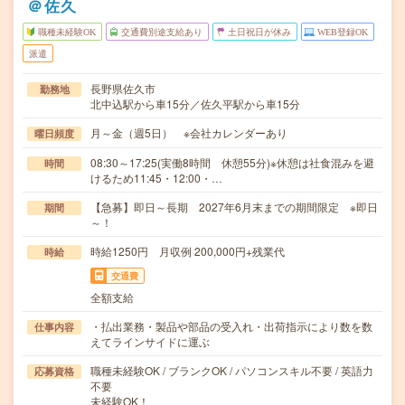
＠佐久
職種未経験OK
交通費別途支給あり
土日祝日が休み
WEB登録OK
派遣
長野県佐久市
勤務地
北中込駅から車15分／佐久平駅から車15分
月～金（週5日） ※会社カレンダーあり
曜日頻度
08:30～17:25(実働8時間 休憩55分)※休憩は社食混みを避
時間
けるため11:45・12:00・…
【急募】即日～長期 2027年6月末までの期間限定 ※即日
期間
～！
時給1250円 月収例 200,000円+残業代
時給
交通費
全額支給
・払出業務・製品や部品の受入れ・出荷指示により数を数
仕事内容
えてラインサイドに運ぶ
職種未経験OK / ブランクOK / パソコンスキル不要 / 英語力
応募資格
不要
未経験OK！