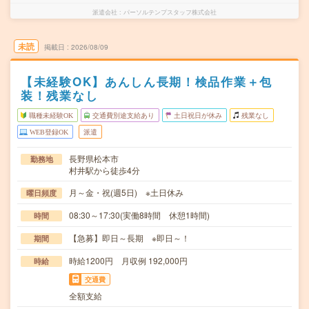
派遣会社
パーソルテンプスタッフ株式会社
未読
掲載日
2026/08/09
【未経験OK】あんしん長期！検品作業＋包
装！残業なし
職種未経験OK
交通費別途支給あり
土日祝日が休み
残業なし
WEB登録OK
派遣
長野県松本市
勤務地
村井駅から徒歩4分
月～金・祝(週5日) ※土日休み
曜日頻度
08:30～17:30(実働8時間 休憩1時間)
時間
【急募】即日～長期 ※即日～！
期間
時給1200円 月収例 192,000円
時給
交通費
全額支給