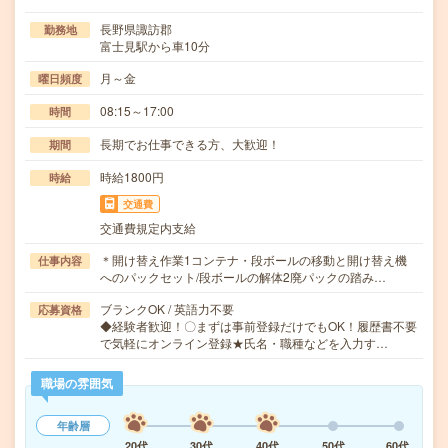
長野県諏訪郡
勤務地
富士見駅から車10分
月～金
曜日頻度
08:15～17:00
時間
長期でお仕事できる方、大歓迎！
期間
時給1800円
時給
交通費
交通費規定内支給
＊開け替え作業1コンテナ・段ボールの移動と開け替え機
仕事内容
へのパックセット/段ボールの解体2廃パックの踏み…
ブランクOK / 英語力不要
応募資格
◆経験者歓迎！〇まずは事前登録だけでもOK！履歴書不要
で気軽にオンライン登録★氏名・職種などを入力す…
職場の雰囲気
年齢層
20代
30代
40代
50代
60代