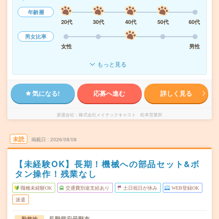
年齢層
20代
30代
40代
50代
60代
男女比率
女性
男性
もっと見る
気になる!
応募へ進む
詳しく見る
派遣会社
株式会社メイテックキャスト 松本営業所
未読
掲載日
2026/08/08
【未経験OK】長期！機械への部品セット&ボ
タン操作！残業なし
職種未経験OK
交通費別途支給あり
土日祝日が休み
WEB登録OK
派遣
長野県安曇野市
勤務地