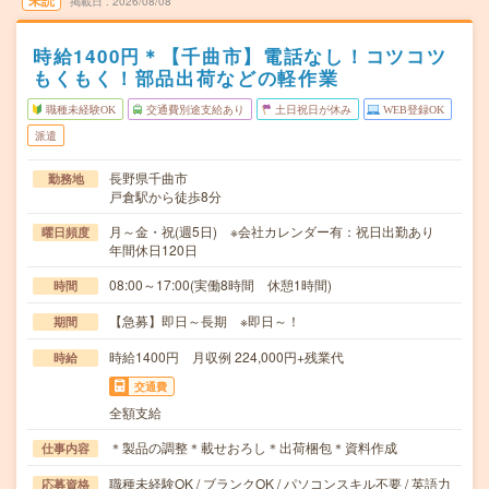
未読
掲載日
2026/08/08
時給1400円＊【千曲市】電話なし！コツコツ
もくもく！部品出荷などの軽作業
職種未経験OK
交通費別途支給あり
土日祝日が休み
WEB登録OK
派遣
長野県千曲市
勤務地
戸倉駅から徒歩8分
月～金・祝(週5日) ※会社カレンダー有：祝日出勤あり
曜日頻度
年間休日120日
08:00～17:00(実働8時間 休憩1時間)
時間
【急募】即日～長期 ※即日～！
期間
時給1400円 月収例 224,000円+残業代
時給
交通費
全額支給
＊製品の調整＊載せおろし＊出荷梱包＊資料作成
仕事内容
職種未経験OK / ブランクOK / パソコンスキル不要 / 英語力
応募資格