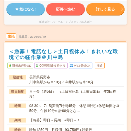
気になる!
応募へ進む
詳しく見る
派遣会社
パーソルテンプスタッフ株式会社
未読
掲載日
2026/08/10
＜急募！電話なし＞土日祝休み！きれいな環
境での軽作業＠川中島
職種未経験OK
交通費別途支給あり
WEB登録OK
派遣
長野県長野市
勤務地
川中島駅から車10分／今井駅から車10分
月～金（週5日） ※土日祝休み（土曜日出勤 年3回程
曜日頻度
度）
08:30～17:15(実働7時間45分 休憩1時間)※休憩時間は昼
時間
50分、午後10分の計60分とな…
【急募】即日～長期 ※即日～！
期間
時給1250円 月収例 193,750円+残業代
時給