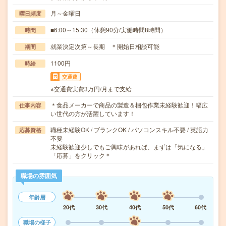
月～金曜日
曜日頻度
■6:00～15:30（休憩90分/実働時間8時間）
時間
就業決定次第～長期 ＊開始日相談可能
期間
1100円
時給
交通費
※交通費実費3万円/月まで支給
＊食品メーカーで商品の製造＆梱包作業未経験歓迎！幅広
仕事内容
い世代の方が活躍しています！
職種未経験OK / ブランクOK / パソコンスキル不要 / 英語力
応募資格
不要
未経験歓迎少しでもご興味があれば、まずは「気になる」
「応募」をクリック＊
職場の雰囲気
年齢層
20代
30代
40代
50代
60代
職場の様子