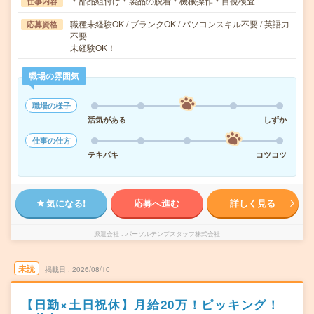
＊部品組付け＊製品の脱着＊機械操作＊目視検査
仕事内容
職種未経験OK / ブランクOK / パソコンスキル不要 / 英語力
応募資格
不要
未経験OK！
職場の雰囲気
職場の様子
活気がある
しずか
仕事の仕方
テキパキ
コツコツ
気になる!
応募へ進む
詳しく見る
派遣会社
パーソルテンプスタッフ株式会社
未読
掲載日
2026/08/10
【日勤×土日祝休】月給20万！ピッキング！