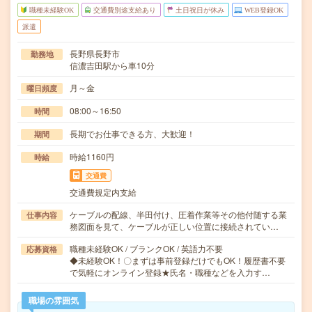
職種未経験OK
交通費別途支給あり
土日祝日が休み
WEB登録OK
派遣
長野県長野市
勤務地
信濃吉田駅から車10分
月～金
曜日頻度
08:00～16:50
時間
長期でお仕事できる方、大歓迎！
期間
時給1160円
時給
交通費
交通費規定内支給
ケーブルの配線、半田付け、圧着作業等その他付随する業
仕事内容
務図面を見て、ケーブルが正しい位置に接続されてい…
職種未経験OK / ブランクOK / 英語力不要
応募資格
◆未経験OK！〇まずは事前登録だけでもOK！履歴書不要
で気軽にオンライン登録★氏名・職種などを入力す…
職場の雰囲気