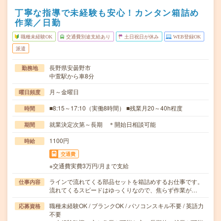
丁寧な指導で未経験も安心！カンタン箱詰め
作業／日勤
職種未経験OK
交通費別途支給あり
土日祝日が休み
WEB登録OK
派遣
長野県安曇野市
勤務地
中萱駅から車8分
月～金曜日
曜日頻度
■8:15～17:10（実働8時間） ■残業月20～40h程度
時間
就業決定次第～長期 ＊開始日相談可能
期間
1100円
時給
交通費
※交通費実費3万円/月まで支給
ラインで流れてくる部品セットを箱詰めするお仕事です。
仕事内容
流れてくるスピードはゆっくりなので、焦らず作業が…
職種未経験OK / ブランクOK / パソコンスキル不要 / 英語力
応募資格
不要