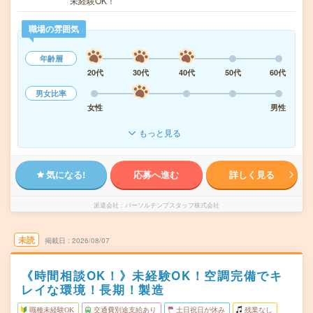
未経験OK！
職場の雰囲気
年齢層
20代
30代
40代
50代
60代
男女比率
女性
男性
もっと見る
気になる!
応募へ進む
詳しく見る
派遣会社
パーソルテンプスタッフ株式会社
未読
掲載日
2026/08/07
《時間相談OK！》未経験OK！空調完備でキ
レイな環境！長期！製造
職種未経験OK
交通費別途支給あり
土日祝日が休み
残業なし