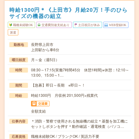
時給1300円＊《上田市》月給20万！手のひら
サイズの機器の組立
職種未経験OK
交通費別途支給あり
土日祝日が休み
WEB登録OK
派遣
長野県上田市
勤務地
上田駅から車6分
月～金（週5日）
曜日頻度
08:30～17:15(実働7時間45分 休憩1時間)※休憩：12:10～
時間
13:00、15:00～1…
【急募】即日～長期 ※即日～！
期間
時給1300円 月収例 201,500円+残業代
時給
交通費
全額支給
＊消防・警察で使用される無線機の組立＊基盤を加工機に
仕事内容
セットしボタンを押す＊動作確認・通電検査（パソコ…
職種未経験OK / ブランクOK / 英語力不要
応募資格