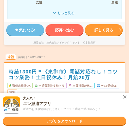
女性
男性
もっと見る
気になる!
応募へ進む
詳しく見る
派遣会社
株式会社メイテックキャスト 松本営業所
未読
掲載日
2026/08/07
時給1300円＊《東御市》電話対応なし！コツ
コツ業務！土日祝休み！月給20万
職種未経験OK
交通費別途支給あり
土日祝日が休み
WEB登録OK
派遣
大人気！
エン派遣アプリ
長野県東御市
勤務地
滋野駅から徒歩15分
派遣のお仕事情報がたくさん！プッシュ通知で受け取ろう！
月～金（週5日） ※土日祝休み！
曜日頻度
アプリをダウンロード
08:20～17:20(実働8時間 休憩1時間)
時間