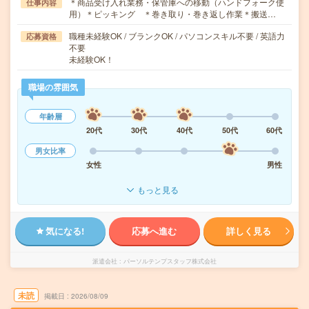
＊商品受け入れ業務・保管庫への移動（ハンドフォーク使
仕事内容
用）＊ピッキング ＊巻き取り・巻き返し作業＊搬送…
職種未経験OK / ブランクOK / パソコンスキル不要 / 英語力
応募資格
不要
未経験OK！
職場の雰囲気
年齢層
20代
30代
40代
50代
60代
男女比率
女性
男性
もっと見る
気になる!
応募へ進む
詳しく見る
派遣会社
パーソルテンプスタッフ株式会社
未読
掲載日
2026/08/09