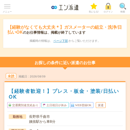
メニュー
気になる!
ログイン
検索
【経験がなくても大丈夫＊】ガスメーターの組立・洗浄/日
払いOK
のお仕事情報は、掲載が終了しています
掲載時の情報は、
ページ下部
からご覧いただけます。
お探しの条件に近い派遣のお仕事
未読
掲載日
2026/08/09
【経験者歓迎！】プレス・板金・塗装/日払い
OK
交通費別途支給あり
土日祝日が休み
WEB登録OK
派遣
長野県千曲市
勤務地
姨捨駅から車8分