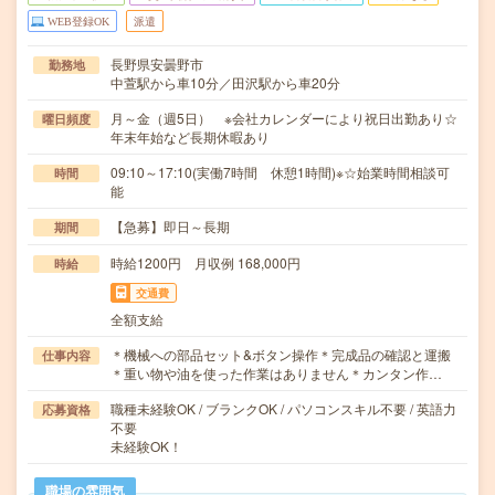
WEB登録OK
派遣
長野県安曇野市
勤務地
中萱駅から車10分／田沢駅から車20分
月～金（週5日） ※会社カレンダーにより祝日出勤あり☆
曜日頻度
年末年始など長期休暇あり
09:10～17:10(実働7時間 休憩1時間)※☆始業時間相談可
時間
能
【急募】即日～長期
期間
時給1200円 月収例 168,000円
時給
交通費
全額支給
＊機械への部品セット&ボタン操作＊完成品の確認と運搬
仕事内容
＊重い物や油を使った作業はありません＊カンタン作…
職種未経験OK / ブランクOK / パソコンスキル不要 / 英語力
応募資格
不要
未経験OK！
職場の雰囲気