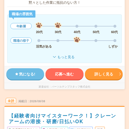
黙々とした作業に抵抗のない方！
職場の雰囲気
年齢層
20代
30代
40代
50代
60代
職場の様子
活気がある
しずか
もっと見る
気になる!
応募へ進む
詳しく見る
派遣会社
パーソルテンプスタッフ株式会社
未読
掲載日
2026/08/08
【経験者向けマイスターワーク！】クレーン
アームの溶接・研磨/日払いOK