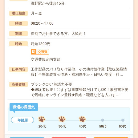
滋野駅から徒歩15分
月～金
曜日頻度
08:20～17:00
時間
長期でお仕事できる方、大歓迎！
期間
時給1200円
時給
交通費
交通費規定内支給
工作製品のバリ取り作業他、その他付随作業【取扱製品情
仕事内容
報】半導体装置≪待遇・福利厚生≫・日払い制度・社…
ブランクOK / 英語力不要
応募資格
◆経験者歓迎！〇まずは事前登録だけでもOK！履歴書不要
で気軽にオンライン登録★氏名・職種などを入力す…
職場の雰囲気
年齢層
20代
30代
40代
50代
60代