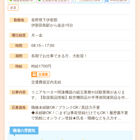
職種未経験OK
交通費別途支給あり
土日祝日が休み
WEB登録OK
派遣
長野県下伊那郡
勤務地
伊那田島駅から徒歩15分
月～金
曜日頻度
08:15～17:00
時間
長期でお仕事できる方、大歓迎！
期間
時給1700円
時給
交通費
交通費規定内支給
リニアモーター関連機器の組立業務や試験業務がありま
仕事内容
す。【取扱製品情報】航空機部品や半導体関連部品を作…
職種未経験OK / ブランクOK / 英語力不要
応募資格
◆未経験OK！〇まずは事前登録だけでもOK！履歴書不要
で気軽にオンライン登録★氏名・職種などを入力す…
職場の雰囲気