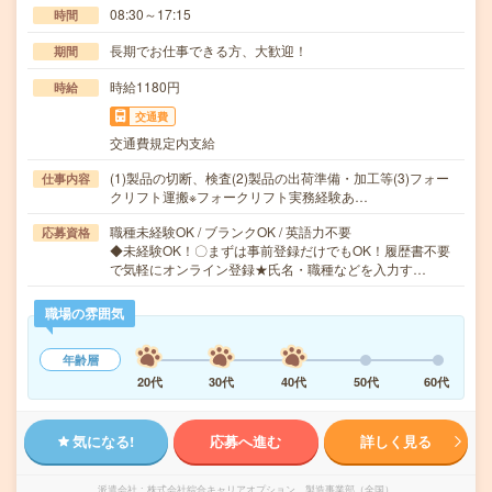
08:30～17:15
時間
長期でお仕事できる方、大歓迎！
期間
時給1180円
時給
交通費
交通費規定内支給
(1)製品の切断、検査(2)製品の出荷準備・加工等(3)フォー
仕事内容
クリフト運搬※フォークリフト実務経験あ…
職種未経験OK / ブランクOK / 英語力不要
応募資格
◆未経験OK！〇まずは事前登録だけでもOK！履歴書不要
で気軽にオンライン登録★氏名・職種などを入力す…
職場の雰囲気
年齢層
20代
30代
40代
50代
60代
気になる!
応募へ進む
詳しく見る
派遣会社
株式会社綜合キャリアオプション 製造事業部（全国）