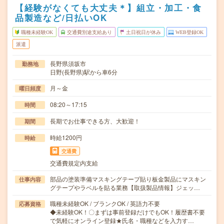
【経験がなくても大丈夫＊】組立・加工・食
品製造など/日払いOK
職種未経験OK
交通費別途支給あり
土日祝日が休み
WEB登録OK
派遣
長野県須坂市
勤務地
日野(長野県)駅から車6分
月～金
曜日頻度
08:20～17:15
時間
長期でお仕事できる方、大歓迎！
期間
時給1200円
時給
交通費
交通費規定内支給
部品の塗装準備マスキングテープ貼り板金製品にマスキン
仕事内容
グテープやラベルを貼る業務【取扱製品情報】ジェッ…
職種未経験OK / ブランクOK / 英語力不要
応募資格
◆未経験OK！〇まずは事前登録だけでもOK！履歴書不要
で気軽にオンライン登録★氏名・職種などを入力す…