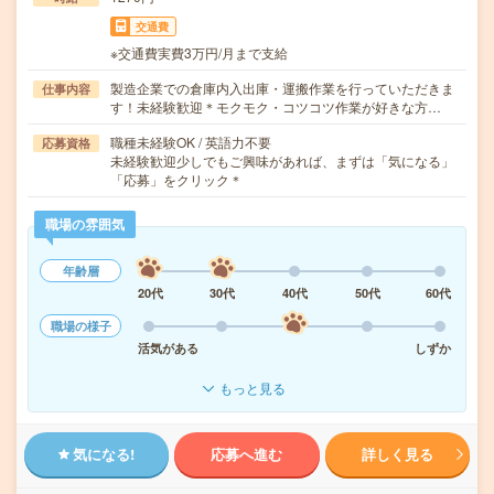
交通費
※交通費実費3万円/月まで支給
製造企業での倉庫内入出庫・運搬作業を行っていただきま
仕事内容
す！未経験歓迎＊モクモク・コツコツ作業が好きな方…
職種未経験OK / 英語力不要
応募資格
未経験歓迎少しでもご興味があれば、まずは「気になる」
「応募」をクリック＊
職場の雰囲気
年齢層
20代
30代
40代
50代
60代
職場の様子
活気がある
しずか
もっと見る
気になる!
応募へ進む
詳しく見る