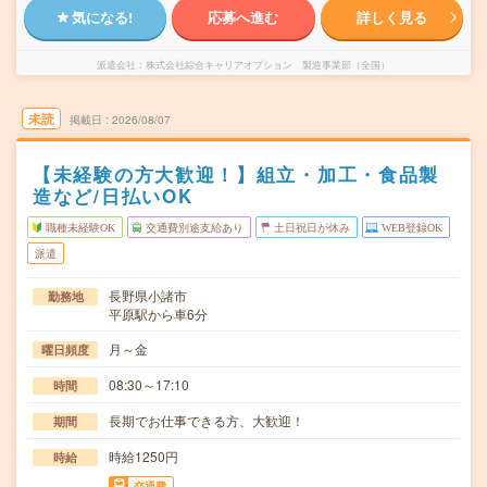
気になる!
応募へ進む
詳しく見る
派遣会社
株式会社綜合キャリアオプション 製造事業部（全国）
未読
掲載日
2026/08/07
【未経験の方大歓迎！】組立・加工・食品製
造など/日払いOK
職種未経験OK
交通費別途支給あり
土日祝日が休み
WEB登録OK
派遣
長野県小諸市
勤務地
平原駅から車6分
月～金
曜日頻度
08:30～17:10
時間
長期でお仕事できる方、大歓迎！
期間
時給1250円
時給
交通費