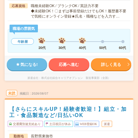
職種未経験OK / ブランクOK / 英語力不要
応募資格
◆未経験OK！〇まずは事前登録だけでもOK！履歴書不要
で気軽にオンライン登録★氏名・職種などを入力す…
職場の雰囲気
年齢層
20代
30代
40代
50代
60代
気になる!
応募へ進む
詳しく見る
派遣会社
株式会社綜合キャリアオプション 製造事業部（全国）
未読
掲載日
2026/08/07
【さらにスキルUP！経験者歓迎！】組立・加
工・食品製造など/日払いOK
交通費別途支給あり
土日祝日が休み
WEB登録OK
派遣
長野県東御市
勤務地