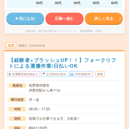
20代
30代
40代
50代
60代
気になる!
応募へ進む
詳しく見る
派遣会社
株式会社綜合キャリアオプション 製造事業部（全国）
未読
掲載日
2026/08/08
【経験者×ブラッシュUP！！】フォークリフ
トによる運搬作業/日払いOK
交通費別途支給あり
土日祝日が休み
WEB登録OK
派遣
長野県伊那市
勤務地
伊那市駅から車11分
月～金
曜日頻度
08:25～17:25
時間
長期でお仕事できる方、大歓迎！
期間
時給1150円
時給