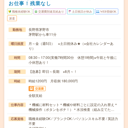
お仕事！残業なし
職種未経験OK
交通費別途支給あり
土日祝日が休み
WEB登録OK
派遣
長野県茅野市
勤務地
茅野駅から車11分
月～金（週5日） ※土日祝休み★（※会社カレンダーあ
曜日頻度
り）
08:30～17:00(実働7時間30分 休憩1時間)※午前と午後に
時間
小休憩あり！
【急募】即日～長期 ※8月～！
期間
時給1200円 月収例 180,000円
時給
交通費
全額支給
＊機械に材料セット＊機械や材料ごとに設定の入れ替え＊
仕事内容
機械操作（ボタンをポチ！）＊水没検査（組み立てた…
職種未経験OK / ブランクOK / パソコンスキル不要 / 英語力
応募資格
不要