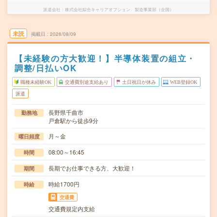
派遣会社
株式会社綜合キャリアオプション 製造事業部（全国）
未読
掲載日
2026/08/09
【未経験の方大歓迎！】半導体装置の組立・
調整/日払いOK
職種未経験OK
交通費別途支給あり
土日祝日が休み
WEB登録OK
派遣
長野県千曲市
勤務地
戸倉駅から徒歩9分
月～金
曜日頻度
08:00～16:45
時間
長期でお仕事できる方、大歓迎！
期間
時給1700円
時給
交通費
交通費規定内支給