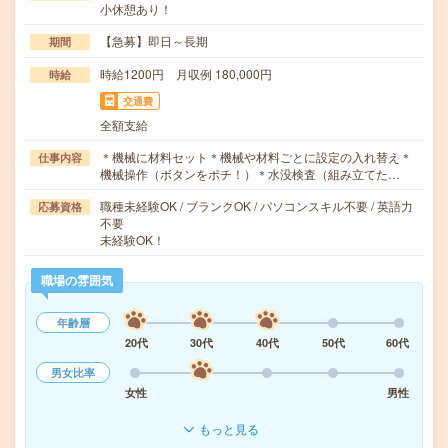
小休憩あり！
【急募】即日～長期
期間
時給1200円 月収例 180,000円
時給
交通費
全額支給
＊機械に材料セット＊機械や材料ごとに設定の入れ替え＊
仕事内容
機械操作（ボタンをポチ！）＊水没検査（組み立てた…
職種未経験OK / ブランクOK / パソコンスキル不要 / 英語力
応募資格
不要
未経験OK！
職場の雰囲気
年齢層
20代
30代
40代
50代
60代
男女比率
女性
男性
もっと見る