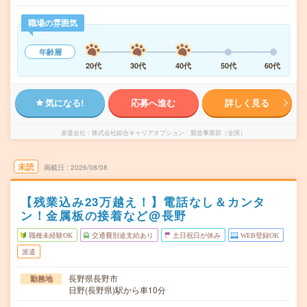
職場の雰囲気
年齢層
20代
30代
40代
50代
60代
気になる!
応募へ進む
詳しく見る
派遣会社
株式会社綜合キャリアオプション 製造事業部（全国）
未読
掲載日
2026/08/08
【残業込み23万越え！】電話なし＆カンタ
ン！金属板の接着など@長野
職種未経験OK
交通費別途支給あり
土日祝日が休み
WEB登録OK
派遣
長野県長野市
勤務地
日野(長野県)駅から車10分