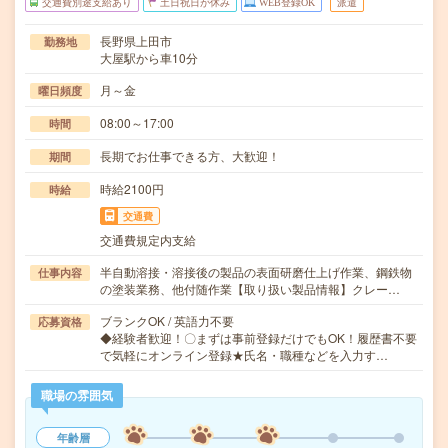
交通費別途支給あり
土日祝日が休み
WEB登録OK
派遣
長野県上田市
勤務地
大屋駅から車10分
月～金
曜日頻度
08:00～17:00
時間
長期でお仕事できる方、大歓迎！
期間
時給2100円
時給
交通費
交通費規定内支給
半自動溶接・溶接後の製品の表面研磨仕上げ作業、鋼鉄物
仕事内容
の塗装業務、他付随作業【取り扱い製品情報】クレー…
ブランクOK / 英語力不要
応募資格
◆経験者歓迎！〇まずは事前登録だけでもOK！履歴書不要
で気軽にオンライン登録★氏名・職種などを入力す…
職場の雰囲気
年齢層