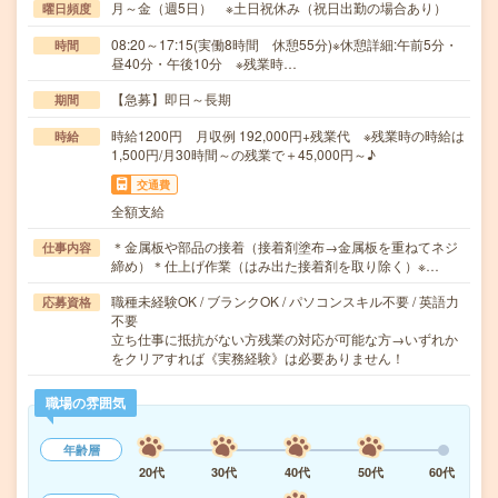
月～金（週5日） ※土日祝休み（祝日出勤の場合あり）
曜日頻度
08:20～17:15(実働8時間 休憩55分)※休憩詳細:午前5分・
時間
昼40分・午後10分 ※残業時…
【急募】即日～長期
期間
時給1200円 月収例 192,000円+残業代 ※残業時の時給は
時給
1,500円/月30時間～の残業で＋45,000円～♪
交通費
全額支給
＊金属板や部品の接着（接着剤塗布→金属板を重ねてネジ
仕事内容
締め）＊仕上げ作業（はみ出た接着剤を取り除く）※…
職種未経験OK / ブランクOK / パソコンスキル不要 / 英語力
応募資格
不要
立ち仕事に抵抗がない方残業の対応が可能な方→いずれか
をクリアすれば《実務経験》は必要ありません！
職場の雰囲気
年齢層
20代
30代
40代
50代
60代