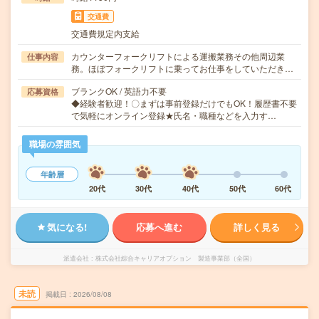
交通費
交通費規定内支給
カウンターフォークリフトによる運搬業務その他周辺業
仕事内容
務。ほぼフォークリフトに乗ってお仕事をしていただき…
ブランクOK / 英語力不要
応募資格
◆経験者歓迎！〇まずは事前登録だけでもOK！履歴書不要
で気軽にオンライン登録★氏名・職種などを入力す…
職場の雰囲気
年齢層
20代
30代
40代
50代
60代
気になる!
応募へ進む
詳しく見る
派遣会社
株式会社綜合キャリアオプション 製造事業部（全国）
未読
掲載日
2026/08/08