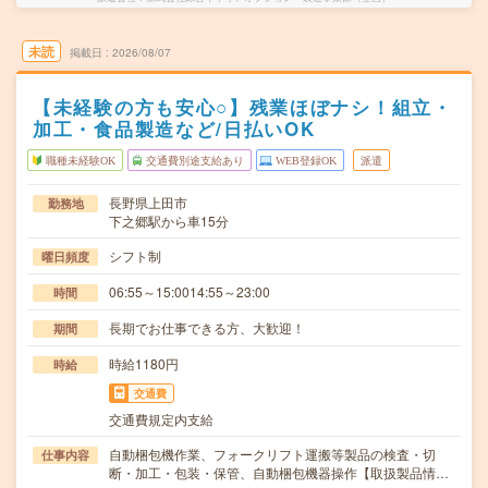
未読
掲載日
2026/08/07
【未経験の方も安心○】残業ほぼナシ！組立・
加工・食品製造など/日払いOK
職種未経験OK
交通費別途支給あり
WEB登録OK
派遣
長野県上田市
勤務地
下之郷駅から車15分
シフト制
曜日頻度
06:55～15:0014:55～23:00
時間
長期でお仕事できる方、大歓迎！
期間
時給1180円
時給
交通費
交通費規定内支給
自動梱包機作業、フォークリフト運搬等製品の検査・切
仕事内容
断・加工・包装・保管、自動梱包機器操作【取扱製品情…