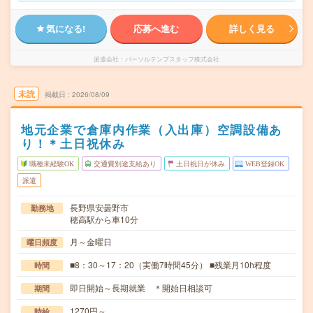
気になる!
応募へ進む
詳しく見る
派遣会社
パーソルテンプスタッフ株式会社
未読
掲載日
2026/08/09
地元企業で倉庫内作業（入出庫）空調設備あ
り！＊土日祝休み
職種未経験OK
交通費別途支給あり
土日祝日が休み
WEB登録OK
派遣
長野県安曇野市
勤務地
穂高駅から車10分
月～金曜日
曜日頻度
■8：30～17：20（実働7時間45分） ■残業月10h程度
時間
即日開始～長期就業 ＊開始日相談可
期間
1270円～
時給