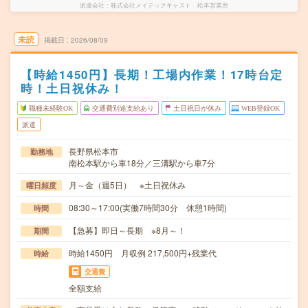
派遣会社
株式会社メイテックキャスト 松本営業所
未読
掲載日
2026/08/09
【時給1450円】長期！工場内作業！17時台定
時！土日祝休み！
職種未経験OK
交通費別途支給あり
土日祝日が休み
WEB登録OK
派遣
長野県松本市
勤務地
南松本駅から車18分／三溝駅から車7分
月～金（週5日） ※土日祝休み
曜日頻度
08:30～17:00(実働7時間30分 休憩1時間)
時間
【急募】即日～長期 ※8月～！
期間
時給1450円 月収例 217,500円+残業代
時給
交通費
全額支給