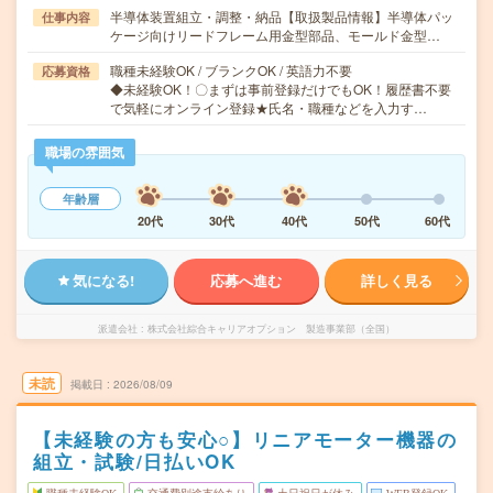
半導体装置組立・調整・納品【取扱製品情報】半導体パッ
仕事内容
ケージ向けリードフレーム用金型部品、モールド金型…
職種未経験OK / ブランクOK / 英語力不要
応募資格
◆未経験OK！〇まずは事前登録だけでもOK！履歴書不要
で気軽にオンライン登録★氏名・職種などを入力す…
職場の雰囲気
年齢層
20代
30代
40代
50代
60代
気になる!
応募へ進む
詳しく見る
派遣会社
株式会社綜合キャリアオプション 製造事業部（全国）
未読
掲載日
2026/08/09
【未経験の方も安心○】リニアモーター機器の
組立・試験/日払いOK