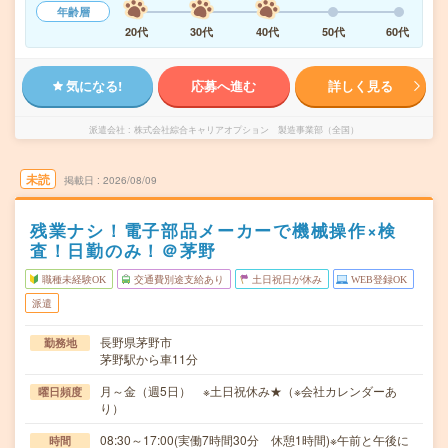
年齢層
20代
30代
40代
50代
60代
気になる!
応募へ進む
詳しく見る
派遣会社
株式会社綜合キャリアオプション 製造事業部（全国）
未読
掲載日
2026/08/09
残業ナシ！電子部品メーカーで機械操作×検
査！日勤のみ！＠茅野
職種未経験OK
交通費別途支給あり
土日祝日が休み
WEB登録OK
派遣
長野県茅野市
勤務地
茅野駅から車11分
月～金（週5日） ※土日祝休み★（※会社カレンダーあ
曜日頻度
り）
08:30～17:00(実働7時間30分 休憩1時間)※午前と午後に
時間