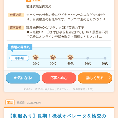
交通費規定内支給
モーターの外側の枠にワイヤーやハーネスなどをつけた
仕事内容
り、目視検査のお仕事です。コツコツ進めるものづくり…
職種未経験OK / ブランクOK / 英語力不要
応募資格
◆未経験OK！〇まずは事前登録だけでもOK！履歴書不要
で気軽にオンライン登録★氏名・職種などを入力す…
職場の雰囲気
年齢層
20代
30代
40代
50代
60代
気になる!
応募へ進む
詳しく見る
派遣会社
株式会社綜合キャリアオプション 製造事業部（全国）
未読
掲載日
2026/08/07
【制服あり】長期！機械オペレータ＆検査の