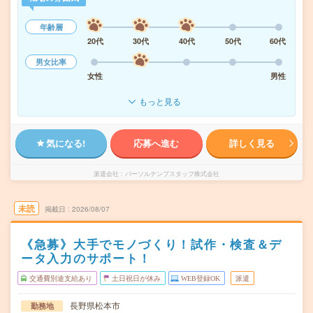
年齢層
20代
30代
40代
50代
60代
男女比率
女性
男性
もっと見る
気になる!
応募へ進む
詳しく見る
派遣会社
パーソルテンプスタッフ株式会社
未読
掲載日
2026/08/07
《急募》大手でモノづくり！試作・検査＆デ
ータ入力のサポート！
交通費別途支給あり
土日祝日が休み
WEB登録OK
派遣
長野県松本市
勤務地