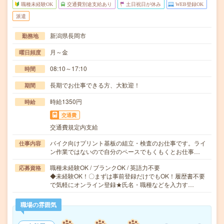
職種未経験OK
交通費別途支給あり
土日祝日が休み
WEB登録OK
派遣
新潟県長岡市
勤務地
月～金
曜日頻度
08:10～17:10
時間
長期でお仕事できる方、大歓迎！
期間
時給1350円
時給
交通費
交通費規定内支給
バイク向けプリント基板の組立・検査のお仕事です。ライ
仕事内容
ン作業ではないので自分のペースでもくもくとお仕事…
職種未経験OK / ブランクOK / 英語力不要
応募資格
◆未経験OK！〇まずは事前登録だけでもOK！履歴書不要
で気軽にオンライン登録★氏名・職種などを入力す…
職場の雰囲気