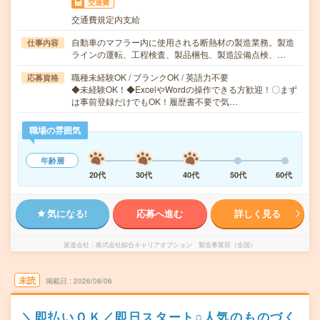
交通費
交通費規定内支給
自動車のマフラー内に使用される断熱材の製造業務。製造
仕事内容
ラインの運転、工程検査、製品梱包、製造設備点検、…
職種未経験OK / ブランクOK / 英語力不要
応募資格
◆未経験OK！◆ExcelやWordの操作できる方歓迎！〇まず
は事前登録だけでもOK！履歴書不要で気…
職場の雰囲気
年齢層
20代
30代
40代
50代
60代
気になる!
応募へ進む
詳しく見る
派遣会社
株式会社綜合キャリアオプション 製造事業部（全国）
未読
掲載日
2026/08/06
＼即払いＯＫ／即日スタート○人気のものづく