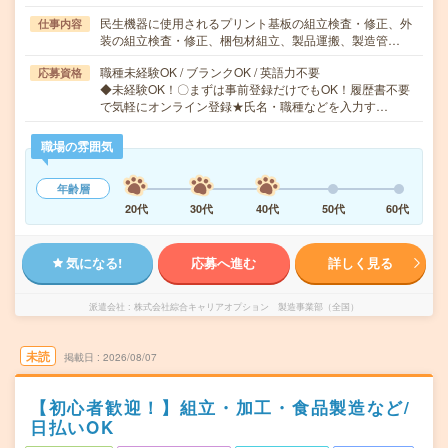
民生機器に使用されるプリント基板の組立検査・修正、外
仕事内容
装の組立検査・修正、梱包材組立、製品運搬、製造管…
職種未経験OK / ブランクOK / 英語力不要
応募資格
◆未経験OK！〇まずは事前登録だけでもOK！履歴書不要
で気軽にオンライン登録★氏名・職種などを入力す…
職場の雰囲気
年齢層
20代
30代
40代
50代
60代
気になる!
応募へ進む
詳しく見る
派遣会社
株式会社綜合キャリアオプション 製造事業部（全国）
未読
掲載日
2026/08/07
【初心者歓迎！】組立・加工・食品製造など/
日払いOK