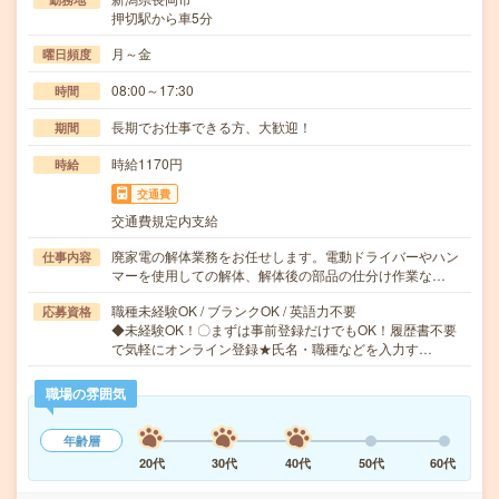
押切駅から車5分
月～金
曜日頻度
08:00～17:30
時間
長期でお仕事できる方、大歓迎！
期間
時給1170円
時給
交通費
交通費規定内支給
廃家電の解体業務をお任せします。電動ドライバーやハン
仕事内容
マーを使用しての解体、解体後の部品の仕分け作業な…
職種未経験OK / ブランクOK / 英語力不要
応募資格
◆未経験OK！〇まずは事前登録だけでもOK！履歴書不要
で気軽にオンライン登録★氏名・職種などを入力す…
職場の雰囲気
年齢層
20代
30代
40代
50代
60代