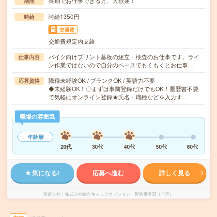
長期でお仕事できる方、大歓迎！
期間
時給1350円
時給
交通費
交通費規定内支給
バイク向けプリント基板の組立・検査のお仕事です。ライ
仕事内容
ン作業ではないので自分のペースでもくもくとお仕事…
職種未経験OK / ブランクOK / 英語力不要
応募資格
◆未経験OK！〇まずは事前登録だけでもOK！履歴書不要
で気軽にオンライン登録★氏名・職種などを入力す…
職場の雰囲気
年齢層
20代
30代
40代
50代
60代
気になる!
応募へ進む
詳しく見る
派遣会社
株式会社綜合キャリアオプション 製造事業部（全国）