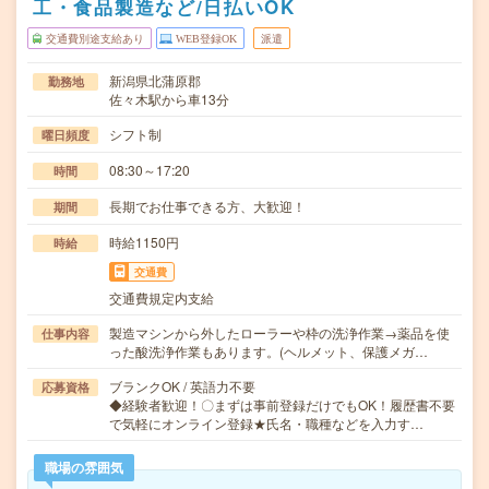
工・食品製造など/日払いOK
交通費別途支給あり
WEB登録OK
派遣
新潟県北蒲原郡
勤務地
佐々木駅から車13分
シフト制
曜日頻度
08:30～17:20
時間
長期でお仕事できる方、大歓迎！
期間
時給1150円
時給
交通費
交通費規定内支給
製造マシンから外したローラーや枠の洗浄作業→薬品を使
仕事内容
った酸洗浄作業もあります。(ヘルメット、保護メガ…
ブランクOK / 英語力不要
応募資格
◆経験者歓迎！〇まずは事前登録だけでもOK！履歴書不要
で気軽にオンライン登録★氏名・職種などを入力す…
職場の雰囲気