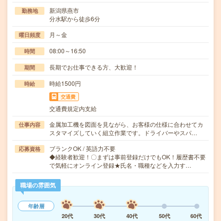
新潟県燕市
勤務地
分水駅から徒歩6分
月～金
曜日頻度
08:00～16:50
時間
長期でお仕事できる方、大歓迎！
期間
時給1500円
時給
交通費
交通費規定内支給
金属加工機を図面を見ながら、お客様の仕様に合わせてカ
仕事内容
スタマイズしていく組立作業です。ドライバーやスパ…
ブランクOK / 英語力不要
応募資格
◆経験者歓迎！〇まずは事前登録だけでもOK！履歴書不要
で気軽にオンライン登録★氏名・職種などを入力す…
職場の雰囲気
年齢層
20代
30代
40代
50代
60代