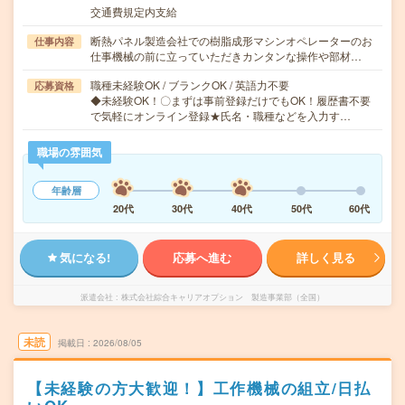
交通費規定内支給
断熱パネル製造会社での樹脂成形マシンオペレーターのお
仕事内容
仕事機械の前に立っていただきカンタンな操作や部材…
職種未経験OK / ブランクOK / 英語力不要
応募資格
◆未経験OK！〇まずは事前登録だけでもOK！履歴書不要
で気軽にオンライン登録★氏名・職種などを入力す…
職場の雰囲気
年齢層
20代
30代
40代
50代
60代
気になる!
応募へ進む
詳しく見る
派遣会社
株式会社綜合キャリアオプション 製造事業部（全国）
未読
掲載日
2026/08/05
【未経験の方大歓迎！】工作機械の組立/日払