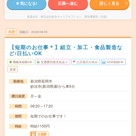
気になる!
応募へ進む
詳しく見る
派遣会社
株式会社綜合キャリアオプション 製造事業部（全国）
未読
掲載日
2026/08/05
【短期のお仕事＊】組立・加工・食品製造な
ど/日払いOK
職種未経験OK
交通費別途支給あり
土日祝日が休み
WEB登録OK
派遣
新潟県長岡市
勤務地
妙法寺(新潟県)駅から車5分
月～金
曜日頻度
08:20～17:20
時間
短期でのお仕事です！
期間
時給1150円
時給
交通費