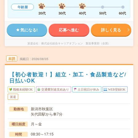
年齢層
20代
30代
40代
50代
60代
気になる!
応募へ進む
詳しく見る
派遣会社
株式会社綜合キャリアオプション 製造事業部（全国）
未読
掲載日
2026/08/05
【初心者歓迎！】組立・加工・食品製造など/
日払いOK
職種未経験OK
交通費別途支給あり
土日祝日が休み
WEB登録OK
派遣
新潟市秋葉区
勤務地
矢代田駅から車7分
月～金
曜日頻度
08:30～17:15
時間