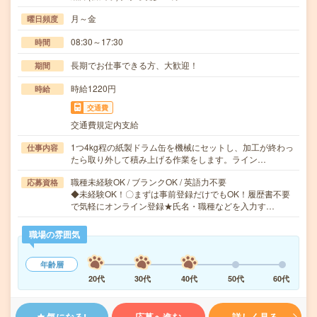
月～金
曜日頻度
08:30～17:30
時間
長期でお仕事できる方、大歓迎！
期間
時給1220円
時給
交通費
交通費規定内支給
1つ4kg程の紙製ドラム缶を機械にセットし、加工が終わっ
仕事内容
たら取り外して積み上げる作業をします。ライン…
職種未経験OK / ブランクOK / 英語力不要
応募資格
◆未経験OK！〇まずは事前登録だけでもOK！履歴書不要
で気軽にオンライン登録★氏名・職種などを入力す…
職場の雰囲気
年齢層
20代
30代
40代
50代
60代
気になる!
応募へ進む
詳しく見る