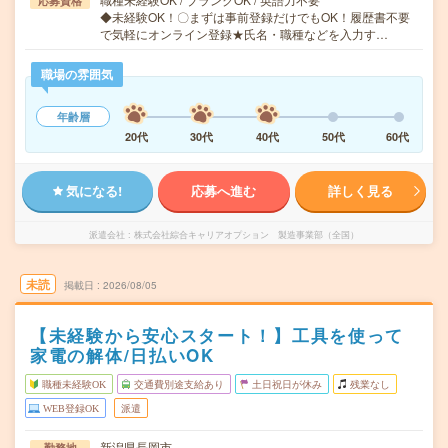
応募資格
◆未経験OK！〇まずは事前登録だけでもOK！履歴書不要
で気軽にオンライン登録★氏名・職種などを入力す…
職場の雰囲気
年齢層
20代
30代
40代
50代
60代
気になる!
応募へ進む
詳しく見る
派遣会社
株式会社綜合キャリアオプション 製造事業部（全国）
未読
掲載日
2026/08/05
【未経験から安心スタート！】工具を使って
家電の解体/日払いOK
職種未経験OK
交通費別途支給あり
土日祝日が休み
残業なし
WEB登録OK
派遣
新潟県長岡市
勤務地