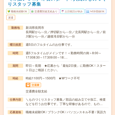
りスタッフ募集
職種未経験OK
交通費別途支給あり
土日祝日が休み
WEB登録OK
派遣
新潟県長岡市
勤務地
長岡駅から---分／押切駅から---分／北長岡駅から---分／前
川駅から---分／越後滝谷駅から---分
週5日のフルタイムのお仕事です。
曜日頻度
週5フルタイムがメインです！＜勤務時間の例＞8:00～
時間
17:008:30～17:309:00～18:…
即日～長期 ★応募から「最短2日後」に勤務OK！スター
期間
ト日はご相談ください。
時給1100円～1500円 ★Wワーク不可
時給
交通費
交通費全額支給
＼ものづくりスタッフ募集／部品の組み立てや加工、検査
仕事内容
などを行うお仕事です。丁寧な研修があるので、もの…
職種未経験OK / ブランクOK / パソコンスキル不要 / 英語力
応募資格