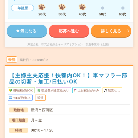
年齢層
20代
30代
40代
50代
60代
気になる!
応募へ進む
詳しく見る
派遣会社
株式会社綜合キャリアオプション 製造事業部（全国）
未読
掲載日
2026/08/05
【主婦主夫応援！扶養内OK！】車マフラー部
品の切断・加工/日払いOK
職種未経験OK
交通費別途支給あり
土日祝日が休み
残業なし
WEB登録OK
派遣
新潟市西蒲区
勤務地
月～金
曜日頻度
08:10～17:20
時間