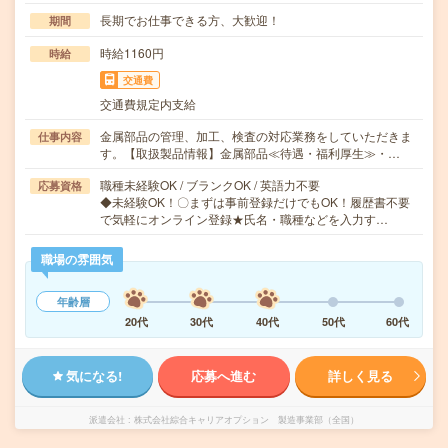
長期でお仕事できる方、大歓迎！
期間
時給1160円
時給
交通費
交通費規定内支給
金属部品の管理、加工、検査の対応業務をしていただきま
仕事内容
す。【取扱製品情報】金属部品≪待遇・福利厚生≫・…
職種未経験OK / ブランクOK / 英語力不要
応募資格
◆未経験OK！〇まずは事前登録だけでもOK！履歴書不要
で気軽にオンライン登録★氏名・職種などを入力す…
職場の雰囲気
年齢層
20代
30代
40代
50代
60代
気になる!
応募へ進む
詳しく見る
派遣会社
株式会社綜合キャリアオプション 製造事業部（全国）