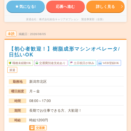
気になる!
応募へ進む
詳しく見る
派遣会社
株式会社綜合キャリアオプション 製造事業部（全国）
未読
掲載日
2026/08/05
【初心者歓迎！】樹脂成形マシンオペレータ/
日払いOK
職種未経験OK
交通費別途支給あり
土日祝日が休み
WEB登録OK
派遣
新潟市北区
勤務地
月～金
曜日頻度
08:00～17:00
時間
長期でお仕事できる方、大歓迎！
期間
時給1200円
時給
交通費