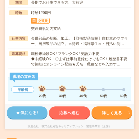
長期でお仕事できる方、大歓迎！
期間
時給1200円
時給
交通費
交通費規定内支給
金属部品の切断、加工。【取扱製品情報】自動車のマフラ
仕事内容
ー、厨房製品の組立。≪待遇・福利厚生≫・日払い制…
職種未経験OK / ブランクOK / 英語力不要
応募資格
◆未経験OK！〇まずは事前登録だけでもOK！履歴書不要
で気軽にオンライン登録★氏名・職種などを入力す…
職場の雰囲気
年齢層
20代
30代
40代
50代
60代
気になる!
応募へ進む
詳しく見る
派遣会社
株式会社綜合キャリアオプション 製造事業部（全国）