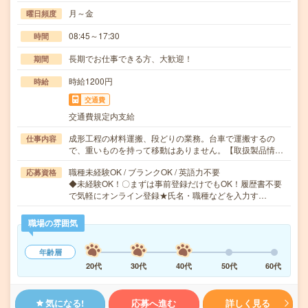
月～金
曜日頻度
08:45～17:30
時間
長期でお仕事できる方、大歓迎！
期間
時給1200円
時給
交通費
交通費規定内支給
成形工程の材料運搬、段どりの業務。台車で運搬するの
仕事内容
で、重いものを持って移動はありません。【取扱製品情…
職種未経験OK / ブランクOK / 英語力不要
応募資格
◆未経験OK！〇まずは事前登録だけでもOK！履歴書不要
で気軽にオンライン登録★氏名・職種などを入力す…
職場の雰囲気
年齢層
20代
30代
40代
50代
60代
気になる!
応募へ進む
詳しく見る