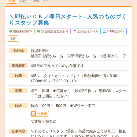
未読
掲載日
2026/08/07
＼即払いＯＫ／即日スタート○人気のものづく
りスタッフ募集
職種未経験OK
交通費別途支給あり
土日祝日が休み
WEB登録OK
派遣
新潟市東区
勤務地
越後石山駅から---分／東新潟駅から---分／大形駅から---分
週5日のフルタイムのお仕事です。
曜日頻度
週5フルタイムがメインです！＜勤務時間の例＞8:00～
時間
17:008:30～17:309:00～18:…
即日～長期 ★応募から「最短2日後」に勤務OK！スター
期間
ト日はご相談ください。
時給1100円～1500円 ★Wワーク不可
時給
交通費
交通費全額支給
＼ものづくりスタッフ募集／部品の組み立てや加工、検査
仕事内容
などを行うお仕事です。丁寧な研修があるので、もの…