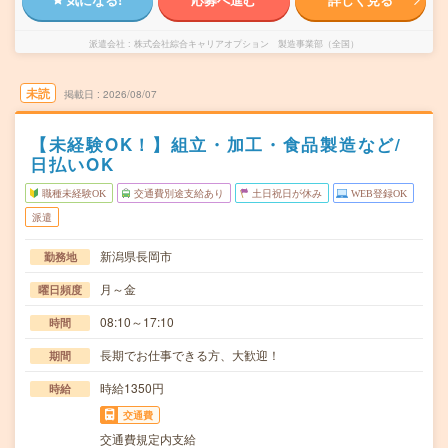
派遣会社
株式会社綜合キャリアオプション 製造事業部（全国）
未読
掲載日
2026/08/07
【未経験OK！】組立・加工・食品製造など/
日払いOK
職種未経験OK
交通費別途支給あり
土日祝日が休み
WEB登録OK
派遣
新潟県長岡市
勤務地
月～金
曜日頻度
08:10～17:10
時間
長期でお仕事できる方、大歓迎！
期間
時給1350円
時給
交通費
交通費規定内支給