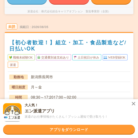
派遣会社
株式会社綜合キャリアオプション 製造事業部（全国）
未読
掲載日
2026/08/05
【初心者歓迎！】組立・加工・食品製造など/
日払いOK
職種未経験OK
交通費別途支給あり
土日祝日が休み
WEB登録OK
派遣
新潟県長岡市
勤務地
月～金
曜日頻度
08:30～17:2017:00～02:00
時間
大人気！
長期でお仕事できる方、大歓迎！
期間
エン派遣アプリ
派遣のお仕事情報がたくさん！プッシュ通知で受け取ろう！
時給1200円
時給
交通費
アプリをダウンロード
交通費規定内支給