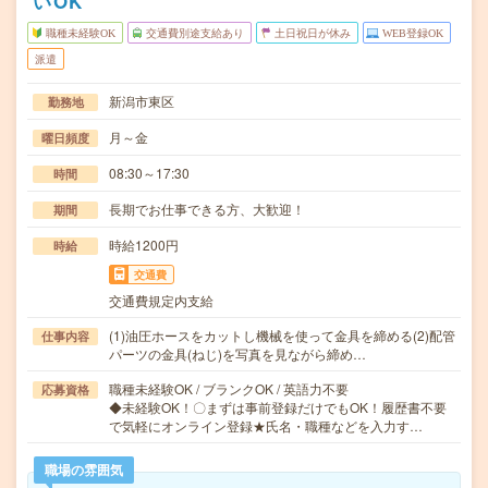
いOK
職種未経験OK
交通費別途支給あり
土日祝日が休み
WEB登録OK
派遣
新潟市東区
勤務地
月～金
曜日頻度
08:30～17:30
時間
長期でお仕事できる方、大歓迎！
期間
時給1200円
時給
交通費
交通費規定内支給
(1)油圧ホースをカットし機械を使って金具を締める(2)配管
仕事内容
パーツの金具(ねじ)を写真を見ながら締め…
職種未経験OK / ブランクOK / 英語力不要
応募資格
◆未経験OK！〇まずは事前登録だけでもOK！履歴書不要
で気軽にオンライン登録★氏名・職種などを入力す…
職場の雰囲気