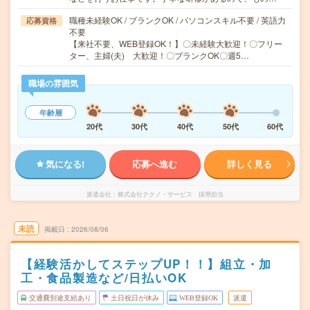
職種未経験OK / ブランクOK / パソコンスキル不要 / 英語力
応募資格
不要
【来社不要、WEB登録OK！】〇未経験大歓迎！〇フリー
ター、主婦(夫) 大歓迎！〇ブランクOK〇週5…
職場の雰囲気
年齢層
20代
30代
40代
50代
60代
気になる!
応募へ進む
詳しく見る
派遣会社
株式会社テクノ・サービス 採用担当
未読
掲載日
2026/08/06
【経験活かしてステップUP！！】組立・加
工・食品製造など/日払いOK
交通費別途支給あり
土日祝日が休み
WEB登録OK
派遣