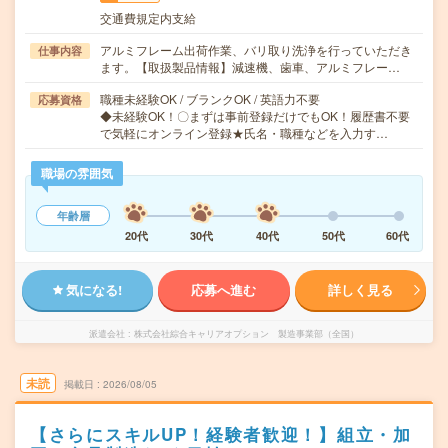
交通費規定内支給
アルミフレーム出荷作業、バリ取り洗浄を行っていただき
仕事内容
ます。【取扱製品情報】減速機、歯車、アルミフレー…
職種未経験OK / ブランクOK / 英語力不要
応募資格
◆未経験OK！〇まずは事前登録だけでもOK！履歴書不要
で気軽にオンライン登録★氏名・職種などを入力す…
職場の雰囲気
年齢層
20代
30代
40代
50代
60代
気になる!
応募へ進む
詳しく見る
派遣会社
株式会社綜合キャリアオプション 製造事業部（全国）
未読
掲載日
2026/08/05
【さらにスキルUP！経験者歓迎！】組立・加