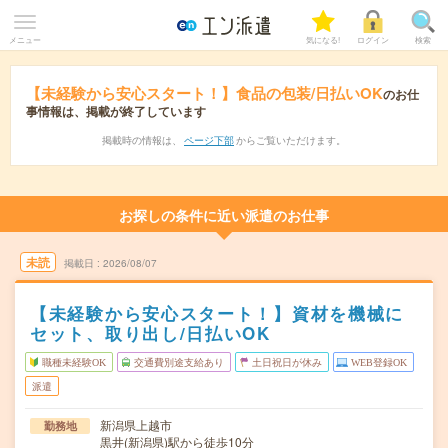
メニュー
気になる!
ログイン
検索
【未経験から安心スタート！】食品の包装/日払いOK
のお仕
事情報は、掲載が終了しています
掲載時の情報は、
ページ下部
からご覧いただけます。
お探しの条件に近い派遣のお仕事
未読
掲載日
2026/08/07
【未経験から安心スタート！】資材を機械に
セット、取り出し/日払いOK
職種未経験OK
交通費別途支給あり
土日祝日が休み
WEB登録OK
派遣
新潟県上越市
勤務地
黒井(新潟県)駅から徒歩10分