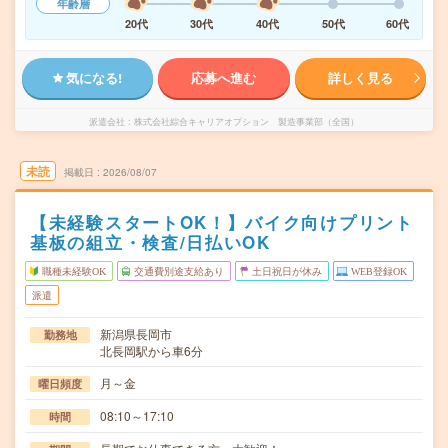
年齢層
20代
30代
40代
50代
60代
気になる!
応募へ進む
詳しく見る
派遣会社
株式会社綜合キャリアオプション 製造事業部（全国）
未読
掲載日
2026/08/07
【未経験スタートOK！】バイク向けプリント
基板の組立・検査/日払いOK
職種未経験OK
交通費別途支給あり
土日祝日が休み
WEB登録OK
派遣
新潟県長岡市
勤務地
北長岡駅から車6分
月～金
曜日頻度
08:10～17:10
時間