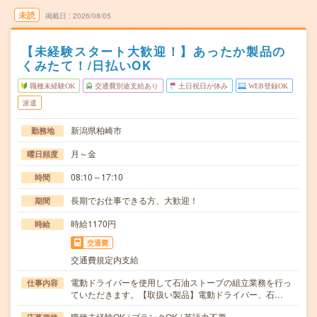
未読
掲載日
2026/08/05
【未経験スタート大歓迎！】あったか製品の
くみたて！/日払いOK
職種未経験OK
交通費別途支給あり
土日祝日が休み
WEB登録OK
派遣
新潟県柏崎市
勤務地
月～金
曜日頻度
08:10～17:10
時間
長期でお仕事できる方、大歓迎！
期間
時給1170円
時給
交通費
交通費規定内支給
電動ドライバーを使用して石油ストーブの組立業務を行っ
仕事内容
ていただきます。【取扱い製品】電動ドライバー、石…
職種未経験OK / ブランクOK / 英語力不要