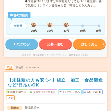
◆未経験OK！〇まずは事前登録だけでもOK！履歴書不要
で気軽にオンライン登録★氏名・職種などを入力す…
職場の雰囲気
年齢層
20代
30代
40代
50代
60代
気になる!
応募へ進む
詳しく見る
派遣会社
株式会社綜合キャリアオプション 製造事業部（全国）
未読
掲載日
2026/08/05
【未経験の方も安心○】組立・加工・食品製造
など/日払いOK
職種未経験OK
交通費別途支給あり
土日祝日が休み
WEB登録OK
派遣
新潟県燕市
勤務地