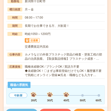
新潟県十日町市
勤務地
月～金
曜日頻度
08:00～17:00
時間
長期でお仕事できる方、大歓迎！
期間
時給1050～1200円
時給
交通費
交通費規定内支給
カメラなどの外装プラスチック部品の検査・塗装工程の部
仕事内容
品の治具脱着。【取扱製品情報】プラスチック成形・…
職種未経験OK / ブランクOK / 英語力不要
応募資格
◆未経験OK！〇まずは事前登録だけでもOK！履歴書不要
で気軽にオンライン登録★氏名・職種などを入力す…
職場の雰囲気
年齢層
20代
30代
40代
50代
60代