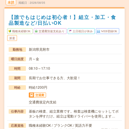
未読
掲載日
2026/08/05
【誰でもはじめは初心者！】組立・加工・食
品製造など/日払いOK
職種未経験OK
交通費別途支給あり
土日祝日が休み
WEB登録OK
派遣
新潟県見附市
勤務地
月～金
曜日頻度
08:10～17:10
時間
長期でお仕事できる方、大歓迎！
期間
時給1200円
時給
交通費
交通費規定内支給
基板の検査、組立業務です。検査は検査機にセットしてボ
仕事内容
タンを押すだけ。組立は電動ドライバーを使用します…
職種未経験OK / ブランクOK / 英語力不要
応募資格