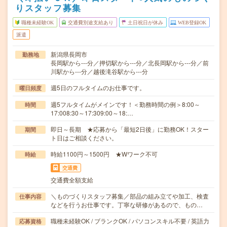
りスタッフ募集
職種未経験OK
交通費別途支給あり
土日祝日が休み
WEB登録OK
派遣
新潟県長岡市
勤務地
長岡駅から---分／押切駅から---分／北長岡駅から---分／前
川駅から---分／越後滝谷駅から---分
週5日のフルタイムのお仕事です。
曜日頻度
週5フルタイムがメインです！＜勤務時間の例＞8:00～
時間
17:008:30～17:309:00～18:…
即日～長期 ★応募から「最短2日後」に勤務OK！スター
期間
ト日はご相談ください。
時給1100円～1500円 ★Wワーク不可
時給
交通費
交通費全額支給
＼ものづくりスタッフ募集／部品の組み立てや加工、検査
仕事内容
などを行うお仕事です。丁寧な研修があるので、もの…
職種未経験OK / ブランクOK / パソコンスキル不要 / 英語力
応募資格