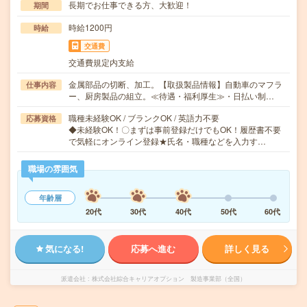
長期でお仕事できる方、大歓迎！
期間
時給1200円
時給
交通費
交通費規定内支給
金属部品の切断、加工。【取扱製品情報】自動車のマフラ
仕事内容
ー、厨房製品の組立。≪待遇・福利厚生≫・日払い制…
職種未経験OK / ブランクOK / 英語力不要
応募資格
◆未経験OK！〇まずは事前登録だけでもOK！履歴書不要
で気軽にオンライン登録★氏名・職種などを入力す…
職場の雰囲気
年齢層
20代
30代
40代
50代
60代
気になる!
応募へ進む
詳しく見る
派遣会社
株式会社綜合キャリアオプション 製造事業部（全国）