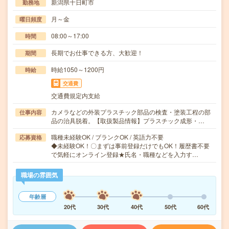
新潟県十日町市
勤務地
月～金
曜日頻度
08:00～17:00
時間
長期でお仕事できる方、大歓迎！
期間
時給1050～1200円
時給
交通費
交通費規定内支給
カメラなどの外装プラスチック部品の検査・塗装工程の部
仕事内容
品の治具脱着。【取扱製品情報】プラスチック成形・…
職種未経験OK / ブランクOK / 英語力不要
応募資格
◆未経験OK！〇まずは事前登録だけでもOK！履歴書不要
で気軽にオンライン登録★氏名・職種などを入力す…
職場の雰囲気
年齢層
20代
30代
40代
50代
60代