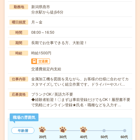
新潟県燕市
勤務地
分水駅から徒歩6分
月～金
曜日頻度
08:00～16:50
時間
長期でお仕事できる方、大歓迎！
期間
時給1500円
時給
交通費
交通費規定内支給
金属加工機を図面を見ながら、お客様の仕様に合わせてカ
仕事内容
スタマイズしていく組立作業です。ドライバーやスパ…
ブランクOK / 英語力不要
応募資格
◆経験者歓迎！〇まずは事前登録だけでもOK！履歴書不要
で気軽にオンライン登録★氏名・職種などを入力す…
職場の雰囲気
年齢層
20代
30代
40代
50代
60代