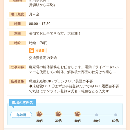
押切駅から車5分
月～金
曜日頻度
08:00～17:30
時間
長期でお仕事できる方、大歓迎！
期間
時給1170円
時給
交通費
交通費規定内支給
廃家電の解体業務をお任せします。電動ドライバーやハン
仕事内容
マーを使用しての解体、解体後の部品の仕分け作業な…
職種未経験OK / ブランクOK / 英語力不要
応募資格
◆未経験OK！〇まずは事前登録だけでもOK！履歴書不要
で気軽にオンライン登録★氏名・職種などを入力す…
職場の雰囲気
年齢層
20代
30代
40代
50代
60代