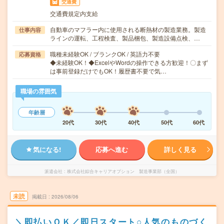
交通費
交通費規定内支給
自動車のマフラー内に使用される断熱材の製造業務。製造
仕事内容
ラインの運転、工程検査、製品梱包、製造設備点検、…
職種未経験OK / ブランクOK / 英語力不要
応募資格
◆未経験OK！◆ExcelやWordの操作できる方歓迎！〇まず
は事前登録だけでもOK！履歴書不要で気…
職場の雰囲気
年齢層
20代
30代
40代
50代
60代
気になる!
応募へ進む
詳しく見る
派遣会社
株式会社綜合キャリアオプション 製造事業部（全国）
未読
掲載日
2026/08/06
＼即払いＯＫ／即日スタート○人気のものづく