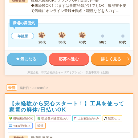
応募資格
◆未経験OK！〇まずは事前登録だけでもOK！履歴書不要
で気軽にオンライン登録★氏名・職種などを入力す…
職場の雰囲気
年齢層
20代
30代
40代
50代
60代
気になる!
応募へ進む
詳しく見る
派遣会社
株式会社綜合キャリアオプション 製造事業部（全国）
未読
掲載日
2026/08/05
【未経験から安心スタート！】工具を使って
家電の解体/日払いOK
職種未経験OK
交通費別途支給あり
土日祝日が休み
残業なし
WEB登録OK
派遣
新潟県長岡市
勤務地