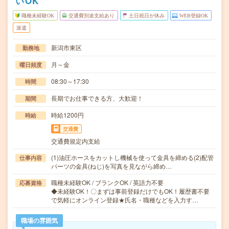
いOK
職種未経験OK
交通費別途支給あり
土日祝日が休み
WEB登録OK
派遣
新潟市東区
勤務地
月～金
曜日頻度
08:30～17:30
時間
長期でお仕事できる方、大歓迎！
期間
時給1200円
時給
交通費
交通費規定内支給
(1)油圧ホースをカットし機械を使って金具を締める(2)配管
仕事内容
パーツの金具(ねじ)を写真を見ながら締め…
職種未経験OK / ブランクOK / 英語力不要
応募資格
◆未経験OK！〇まずは事前登録だけでもOK！履歴書不要
で気軽にオンライン登録★氏名・職種などを入力す…
職場の雰囲気