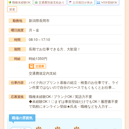
職種未経験OK
交通費別途支給あり
土日祝日が休み
WEB登録OK
派遣
新潟県長岡市
勤務地
月～金
曜日頻度
08:10～17:10
時間
長期でお仕事できる方、大歓迎！
期間
時給1350円
時給
交通費
交通費規定内支給
バイク向けプリント基板の組立・検査のお仕事です。ライ
仕事内容
ン作業ではないので自分のペースでもくもくとお仕事…
職種未経験OK / ブランクOK / 英語力不要
応募資格
◆未経験OK！〇まずは事前登録だけでもOK！履歴書不要
で気軽にオンライン登録★氏名・職種などを入力す…
職場の雰囲気