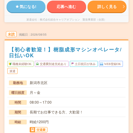
気になる!
応募へ進む
詳しく見る
派遣会社
株式会社綜合キャリアオプション 製造事業部（全国）
未読
掲載日
2026/08/05
【初心者歓迎！】樹脂成形マシンオペレータ/
日払いOK
職種未経験OK
交通費別途支給あり
土日祝日が休み
WEB登録OK
派遣
新潟市北区
勤務地
月～金
曜日頻度
08:00～17:00
時間
長期でお仕事できる方、大歓迎！
期間
時給1200円
時給
交通費