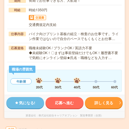
長期でお仕事できる方、大歓迎！
期間
時給1350円
時給
交通費
交通費規定内支給
バイク向けプリント基板の組立・検査のお仕事です。ライ
仕事内容
ン作業ではないので自分のペースでもくもくとお仕事…
職種未経験OK / ブランクOK / 英語力不要
応募資格
◆未経験OK！〇まずは事前登録だけでもOK！履歴書不要
で気軽にオンライン登録★氏名・職種などを入力す…
職場の雰囲気
年齢層
20代
30代
40代
50代
60代
気になる!
応募へ進む
詳しく見る
派遣会社
株式会社綜合キャリアオプション 製造事業部（全国）