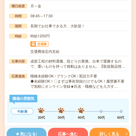
月～金
曜日頻度
08:45～17:30
時間
長期でお仕事できる方、大歓迎！
期間
時給1200円
時給
交通費
交通費規定内支給
成形工程の材料運搬、段どりの業務。台車で運搬するの
仕事内容
で、重いものを持って移動はありません。【取扱製品情…
職種未経験OK / ブランクOK / 英語力不要
応募資格
◆未経験OK！〇まずは事前登録だけでもOK！履歴書不要
で気軽にオンライン登録★氏名・職種などを入力す…
職場の雰囲気
年齢層
20代
30代
40代
50代
60代
気になる!
応募へ進む
詳しく見る