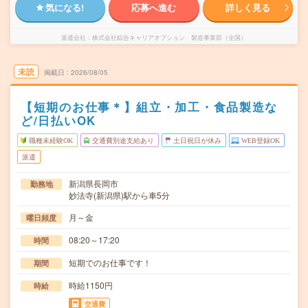
気になる!
応募へ進む
詳しく見る
派遣会社
株式会社綜合キャリアオプション 製造事業部（全国）
未読
掲載日
2026/08/05
【短期のお仕事＊】組立・加工・食品製造な
ど/日払いOK
職種未経験OK
交通費別途支給あり
土日祝日が休み
WEB登録OK
派遣
新潟県長岡市
勤務地
妙法寺(新潟県)駅から車5分
月～金
曜日頻度
08:20～17:20
時間
短期でのお仕事です！
期間
時給1150円
時給
交通費