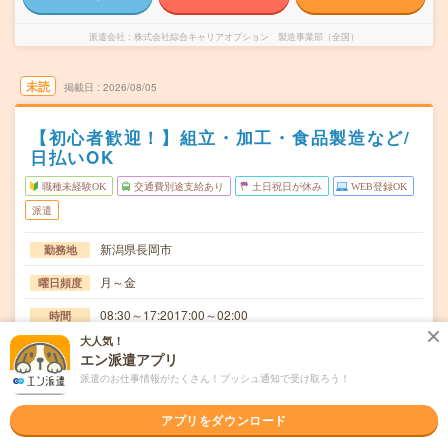
派遣会社
株式会社綜合キャリアオプション 製造事業部（全国）
未読
掲載日
2026/08/05
【初心者歓迎！】組立・加工・食品製造など/
日払いOK
職種未経験OK
交通費別途支給あり
土日祝日が休み
WEB登録OK
派遣
新潟県長岡市
勤務地
月～金
曜日頻度
08:30～17:2017:00～02:00
時間
大人気！
長期でお仕事できる方、大歓迎！
期間
エン派遣アプリ
派遣のお仕事情報がたくさん！プッシュ通知で受け取ろう！
時給1200円
時給
交通費
アプリをダウンロード
交通費規定内支給