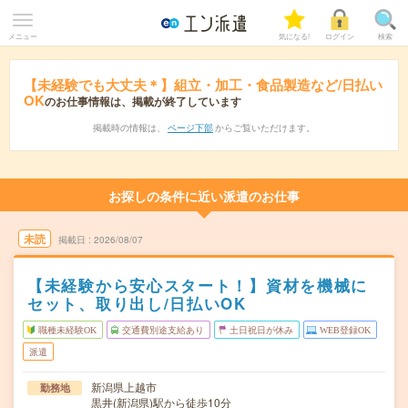
メニュー
気になる!
ログイン
検索
【未経験でも大丈夫＊】組立・加工・食品製造など/日払い
OK
のお仕事情報は、掲載が終了しています
掲載時の情報は、
ページ下部
からご覧いただけます。
お探しの条件に近い派遣のお仕事
未読
掲載日
2026/08/07
【未経験から安心スタート！】資材を機械に
セット、取り出し/日払いOK
職種未経験OK
交通費別途支給あり
土日祝日が休み
WEB登録OK
派遣
新潟県上越市
勤務地
黒井(新潟県)駅から徒歩10分