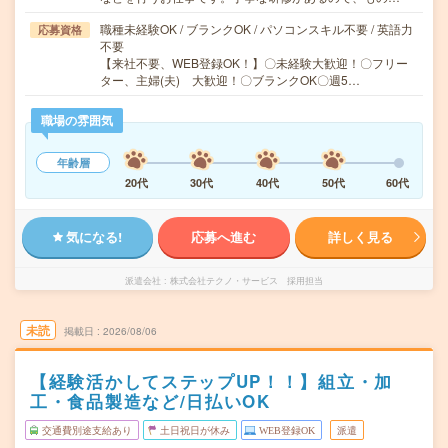
職種未経験OK / ブランクOK / パソコンスキル不要 / 英語力
応募資格
不要
【来社不要、WEB登録OK！】〇未経験大歓迎！〇フリー
ター、主婦(夫) 大歓迎！〇ブランクOK〇週5…
職場の雰囲気
年齢層
20代
30代
40代
50代
60代
気になる!
応募へ進む
詳しく見る
派遣会社
株式会社テクノ・サービス 採用担当
未読
掲載日
2026/08/06
【経験活かしてステップUP！！】組立・加
工・食品製造など/日払いOK
交通費別途支給あり
土日祝日が休み
WEB登録OK
派遣