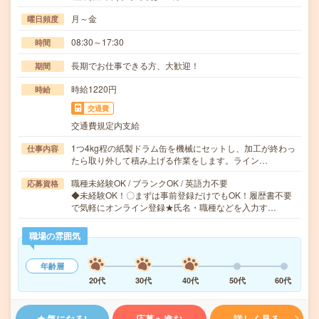
月～金
曜日頻度
08:30～17:30
時間
長期でお仕事できる方、大歓迎！
期間
時給1220円
時給
交通費
交通費規定内支給
1つ4kg程の紙製ドラム缶を機械にセットし、加工が終わっ
仕事内容
たら取り外して積み上げる作業をします。ライン…
職種未経験OK / ブランクOK / 英語力不要
応募資格
◆未経験OK！〇まずは事前登録だけでもOK！履歴書不要
で気軽にオンライン登録★氏名・職種などを入力す…
職場の雰囲気
年齢層
20代
30代
40代
50代
60代
気になる!
応募へ進む
詳しく見る