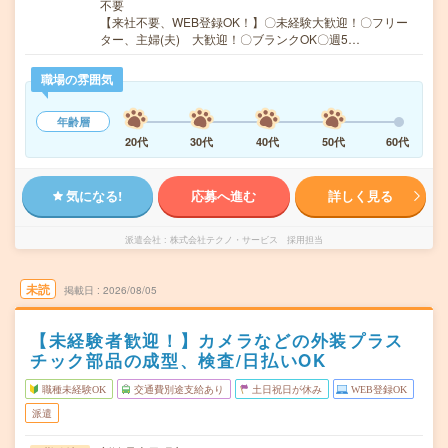
不要
【来社不要、WEB登録OK！】〇未経験大歓迎！〇フリー
ター、主婦(夫) 大歓迎！〇ブランクOK〇週5…
職場の雰囲気
年齢層
20代
30代
40代
50代
60代
気になる!
応募へ進む
詳しく見る
派遣会社
株式会社テクノ・サービス 採用担当
未読
掲載日
2026/08/05
【未経験者歓迎！】カメラなどの外装プラス
チック部品の成型、検査/日払いOK
職種未経験OK
交通費別途支給あり
土日祝日が休み
WEB登録OK
派遣