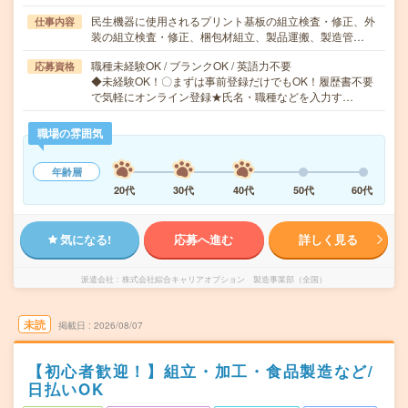
民生機器に使用されるプリント基板の組立検査・修正、外
仕事内容
装の組立検査・修正、梱包材組立、製品運搬、製造管…
職種未経験OK / ブランクOK / 英語力不要
応募資格
◆未経験OK！〇まずは事前登録だけでもOK！履歴書不要
で気軽にオンライン登録★氏名・職種などを入力す…
職場の雰囲気
年齢層
20代
30代
40代
50代
60代
気になる!
応募へ進む
詳しく見る
派遣会社
株式会社綜合キャリアオプション 製造事業部（全国）
未読
掲載日
2026/08/07
【初心者歓迎！】組立・加工・食品製造など/
日払いOK