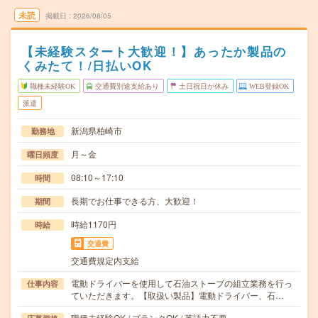
未読
掲載日
2026/08/05
【未経験スタート大歓迎！】あったか製品の
くみたて！/日払いOK
職種未経験OK
交通費別途支給あり
土日祝日が休み
WEB登録OK
派遣
新潟県柏崎市
勤務地
月～金
曜日頻度
08:10～17:10
時間
長期でお仕事できる方、大歓迎！
期間
時給1170円
時給
交通費
交通費規定内支給
電動ドライバーを使用して石油ストーブの組立業務を行っ
仕事内容
ていただきます。【取扱い製品】電動ドライバー、石…
職種未経験OK / ブランクOK / 英語力不要