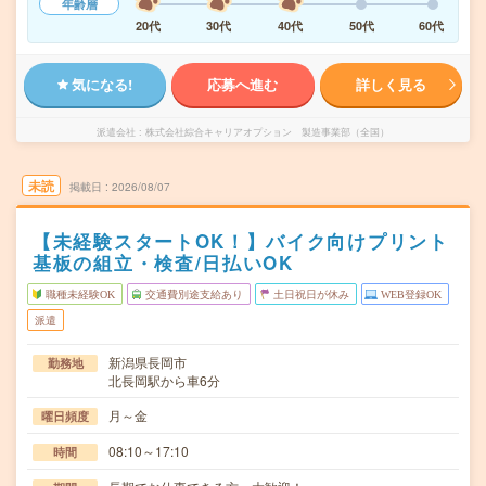
年齢層
20代
30代
40代
50代
60代
気になる!
応募へ進む
詳しく見る
派遣会社
株式会社綜合キャリアオプション 製造事業部（全国）
未読
掲載日
2026/08/07
【未経験スタートOK！】バイク向けプリント
基板の組立・検査/日払いOK
職種未経験OK
交通費別途支給あり
土日祝日が休み
WEB登録OK
派遣
新潟県長岡市
勤務地
北長岡駅から車6分
月～金
曜日頻度
08:10～17:10
時間