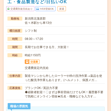
工・食品製造など/日払いOK
交通費別途支給あり
WEB登録OK
派遣
新潟県北蒲原郡
勤務地
佐々木駅から車13分
シフト制
曜日頻度
08:30～17:20
時間
長期でお仕事できる方、大歓迎！
期間
時給1150円
時給
交通費
交通費規定内支給
製造マシンから外したローラーや枠の洗浄作業→薬品を使
仕事内容
った酸洗浄作業もあります。(ヘルメット、保護メガ…
ブランクOK / 英語力不要
応募資格
◆経験者歓迎！〇まずは事前登録だけでもOK！履歴書不要
で気軽にオンライン登録★氏名・職種などを入力す…
職場の雰囲気