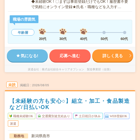
◆未経験OK！〇まずは事前登録だけでもOK！履歴書不要
で気軽にオンライン登録★氏名・職種などを入力す…
職場の雰囲気
年齢層
20代
30代
40代
50代
60代
気になる!
応募へ進む
詳しく見る
派遣会社
株式会社綜合キャリアオプション 製造事業部（全国）
未読
掲載日
2026/08/05
【未経験の方も安心○】組立・加工・食品製造
など/日払いOK
職種未経験OK
交通費別途支給あり
土日祝日が休み
WEB登録OK
派遣
新潟県燕市
勤務地