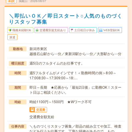
未読
掲載日
2026/08/07
＼即払いＯＫ／即日スタート○人気のものづく
りスタッフ募集
職種未経験OK
交通費別途支給あり
土日祝日が休み
WEB登録OK
派遣
新潟市東区
勤務地
越後石山駅から---分／東新潟駅から---分／大形駅から---分
週5日のフルタイムのお仕事です。
曜日頻度
週5フルタイムがメインです！＜勤務時間の例＞8:00～
時間
17:008:30～17:309:00～18:…
即日～長期 ★応募から「最短2日後」に勤務OK！スター
期間
ト日はご相談ください。
時給1100円～1500円 ★Wワーク不可
時給
交通費
交通費全額支給
＼ものづくりスタッフ募集／部品の組み立てや加工、検査
仕事内容
などを行うお仕事です。丁寧な研修があるので、もの…