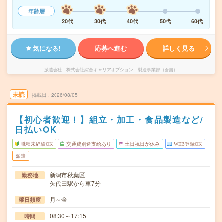
年齢層
20代
30代
40代
50代
60代
気になる!
応募へ進む
詳しく見る
派遣会社
株式会社綜合キャリアオプション 製造事業部（全国）
未読
掲載日
2026/08/05
【初心者歓迎！】組立・加工・食品製造など/
日払いOK
職種未経験OK
交通費別途支給あり
土日祝日が休み
WEB登録OK
派遣
新潟市秋葉区
勤務地
矢代田駅から車7分
月～金
曜日頻度
08:30～17:15
時間