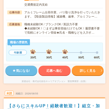
交通費規定内支給
アルミフレーム出荷作業、バリ取り洗浄を行っていただき
仕事内容
ます。【取扱製品情報】減速機、歯車、アルミフレー…
職種未経験OK / ブランクOK / 英語力不要
応募資格
◆未経験OK！〇まずは事前登録だけでもOK！履歴書不要
で気軽にオンライン登録★氏名・職種などを入力す…
職場の雰囲気
年齢層
20代
30代
40代
50代
60代
気になる!
応募へ進む
詳しく見る
派遣会社
株式会社綜合キャリアオプション 製造事業部（全国）
未読
掲載日
2026/08/05
【さらにスキルUP！経験者歓迎！】組立・加