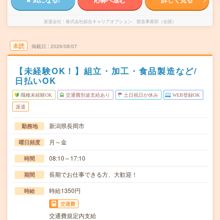
派遣会社
株式会社綜合キャリアオプション 製造事業部（全国）
未読
掲載日
2026/08/07
【未経験OK！】組立・加工・食品製造など/
日払いOK
職種未経験OK
交通費別途支給あり
土日祝日が休み
WEB登録OK
派遣
新潟県長岡市
勤務地
月～金
曜日頻度
08:10～17:10
時間
長期でお仕事できる方、大歓迎！
期間
時給1350円
時給
交通費
交通費規定内支給