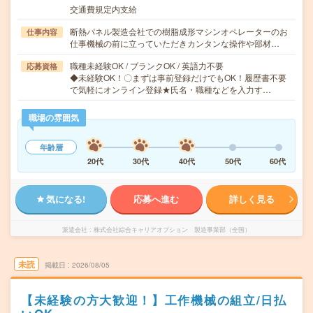
交通費規定内支給
断熱パネル製造会社での樹脂成形マシンオペレーターのお
仕事内容
仕事機械の前に立っていただきカンタンな操作や部材…
職種未経験OK / ブランクOK / 英語力不要
応募資格
◆未経験OK！〇まずは事前登録だけでもOK！履歴書不要
で気軽にオンライン登録★氏名・職種などを入力す…
職場の雰囲気
年齢層
20代
30代
40代
50代
60代
気になる!
応募へ進む
詳しく見る
派遣会社
株式会社綜合キャリアオプション 製造事業部（全国）
未読
掲載日
2026/08/05
【未経験の方大歓迎！】工作機械の組立/日払