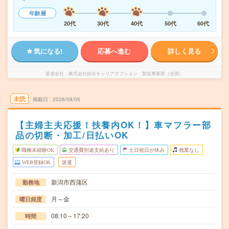
年齢層
20代
30代
40代
50代
60代
気になる!
応募へ進む
詳しく見る
派遣会社
株式会社綜合キャリアオプション 製造事業部（全国）
未読
掲載日
2026/08/05
【主婦主夫応援！扶養内OK！】車マフラー部
品の切断・加工/日払いOK
職種未経験OK
交通費別途支給あり
土日祝日が休み
残業なし
WEB登録OK
派遣
新潟市西蒲区
勤務地
月～金
曜日頻度
08:10～17:20
時間