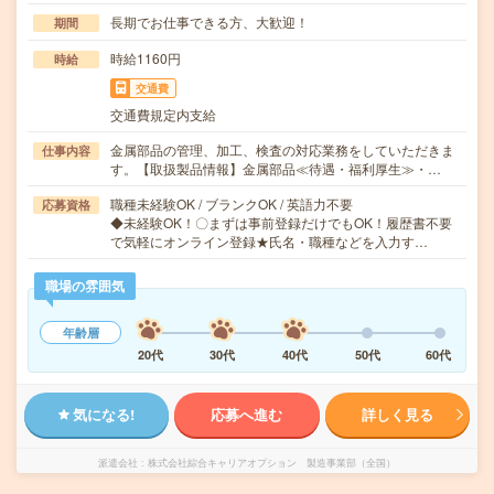
長期でお仕事できる方、大歓迎！
期間
時給1160円
時給
交通費
交通費規定内支給
金属部品の管理、加工、検査の対応業務をしていただきま
仕事内容
す。【取扱製品情報】金属部品≪待遇・福利厚生≫・…
職種未経験OK / ブランクOK / 英語力不要
応募資格
◆未経験OK！〇まずは事前登録だけでもOK！履歴書不要
で気軽にオンライン登録★氏名・職種などを入力す…
職場の雰囲気
年齢層
20代
30代
40代
50代
60代
気になる!
応募へ進む
詳しく見る
派遣会社
株式会社綜合キャリアオプション 製造事業部（全国）