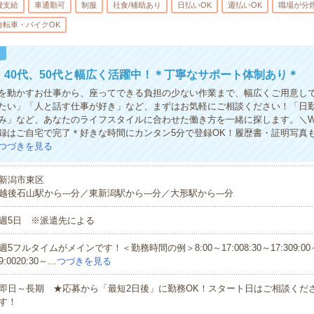
費支給
車通勤可
制服
社食/補助あり
日払いOK
週払いOK
職場が分
自転車・バイクOK
！
代、40代、50代と幅広く活躍中！＊丁寧なサポート体制あり＊
を動かすお仕事から、座ってできる負担の少ない作業まで、幅広くご用意し
たい」「人と話す仕事が好き」など、まずはお気軽にご相談ください！「日
み」など、あなたのライフスタイルに合わせた働き方を一緒に探します。＼W
録はご自宅で完了＊好きな時間にカンタン5分で登録OK！履歴書・証明写真
つづきを見る
新潟市東区
越後石山駅から---分／東新潟駅から---分／大形駅から---分
週5日 ※派遣先による
週5フルタイムがメインです！＜勤務時間の例＞8:00～17:008:30～17:309:00～1
9:0020:30～…
つづきを見る
即日～長期 ★応募から「最短2日後」に勤務OK！スタート日はご相談くだ
す！