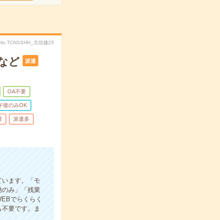
No.TCNSSHH_北信越25
など
派遣
OA不要
午後のみOK
煙
派遣多
ています。「モ
勤のみ」「残業
EBでらくらく
も不要です。ま