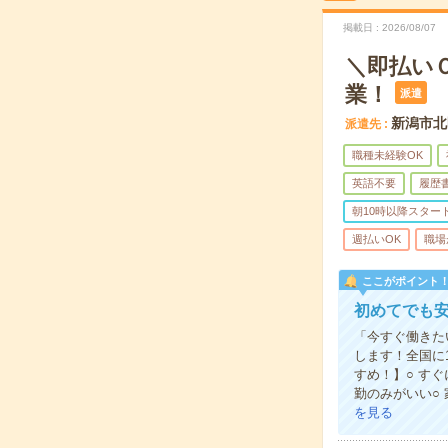
掲載日
2026/08/07
＼即払い
業！
派遣
新潟市北
派遣先
職種未経験OK
英語不要
履歴
朝10時以降スター
週払いOK
職場
ここがポイント
初めてでも
「今すぐ働きた
します！全国に
すめ！】○ す
勤のみがいい○
を見る