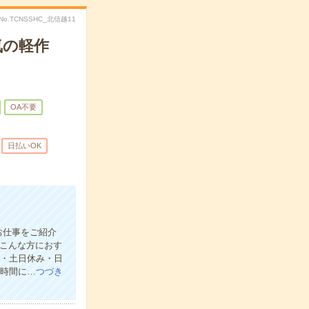
No.TCNSSHC_北信越11
気の軽作
OA不要
日払いOK
お仕事をご紹介
【こんな方におす
し・土日休み・日
な時間に…
つづき