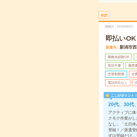
未読
掲載日
2026/08/07
即払いO
新潟市西
派遣先
職種未経験OK
英語不要
履歴
交替制勤務
交
電話対応なし
ここがポイント
20代、30
アクティブに体
クモク作業がし
なし」「土日休
登録！／派遣登
ずは登録だけ…