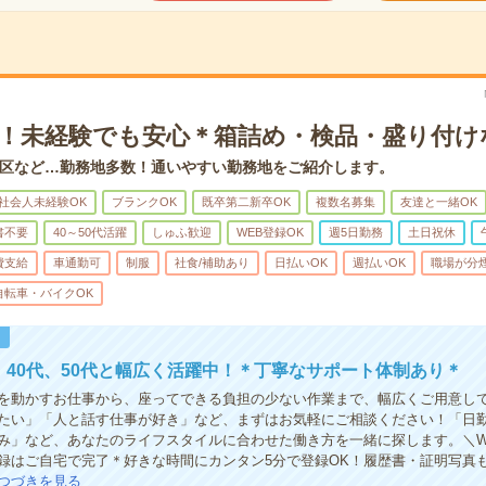
K！未経験でも安心＊箱詰め・検品・盛り付け
区など…勤務地多数！通いやすい勤務地をご紹介します。
社会人未経験OK
ブランクOK
既卒第二新卒OK
複数名募集
友達と一緒OK
書不要
40～50代活躍
しゅふ歓迎
WEB登録OK
週5日勤務
土日祝休
費支給
車通勤可
制服
社食/補助あり
日払いOK
週払いOK
職場が分
自転車・バイクOK
！
代、40代、50代と幅広く活躍中！＊丁寧なサポート体制あり＊
を動かすお仕事から、座ってできる負担の少ない作業まで、幅広くご用意し
たい」「人と話す仕事が好き」など、まずはお気軽にご相談ください！「日
み」など、あなたのライフスタイルに合わせた働き方を一緒に探します。＼W
録はご自宅で完了＊好きな時間にカンタン5分で登録OK！履歴書・証明写真
つづきを見る