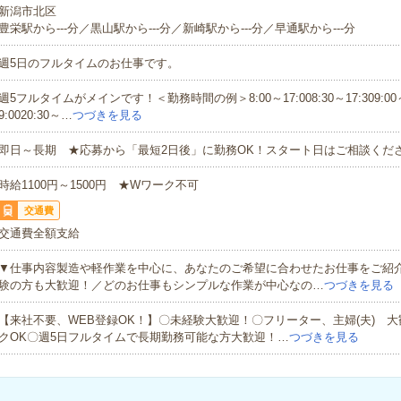
新潟市北区
豊栄駅から---分／黒山駅から---分／新崎駅から---分／早通駅から---分
週5日のフルタイムのお仕事です。
週5フルタイムがメインです！＜勤務時間の例＞8:00～17:008:30～17:309:00～1
9:0020:30～…
つづきを見る
即日～長期 ★応募から「最短2日後」に勤務OK！スタート日はご相談くだ
時給1100円～1500円 ★Wワーク不可
交通費
交通費全額支給
▼仕事内容製造や軽作業を中心に、あなたのご希望に合わせたお仕事をご紹
験の方も大歓迎！／どのお仕事もシンプルな作業が中心なの…
つづきを見る
【来社不要、WEB登録OK！】〇未経験大歓迎！〇フリーター、主婦(夫) 
クOK〇週5日フルタイムで長期勤務可能な方大歓迎！…
つづきを見る