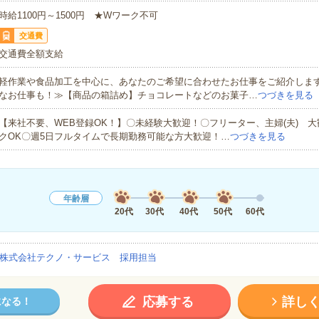
時給1100円～1500円 ★Wワーク不可
交通費
交通費全額支給
軽作業や食品加工を中心に、あなたのご希望に合わせたお仕事をご紹介しま
なお仕事も！≫【商品の箱詰め】チョコレートなどのお菓子…
つづきを見る
【来社不要、WEB登録OK！】〇未経験大歓迎！〇フリーター、主婦(夫) 
クOK〇週5日フルタイムで長期勤務可能な方大歓迎！…
つづきを見る
年齢層
20代
30代
40代
50代
60代
株式会社テクノ・サービス 採用担当
応募する
詳し
になる！