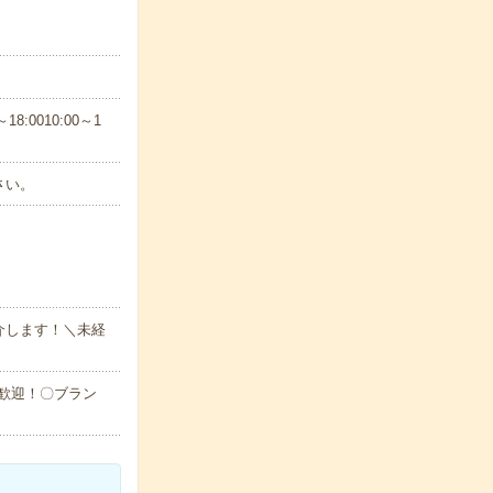
8:0010:00～1
さい。
介します！＼未経
大歓迎！〇ブラン