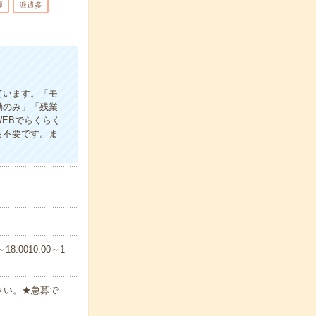
煙
派遣多
ています。「モ
勤のみ」「残業
EBでらくらく
も不要です。ま
8:0010:00～1
さい。★急募で