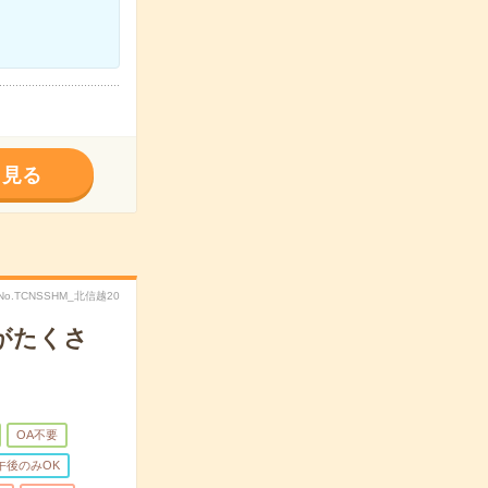
く見る
No.TCNSSHM_北信越20
がたくさ
OA不要
午後のみOK