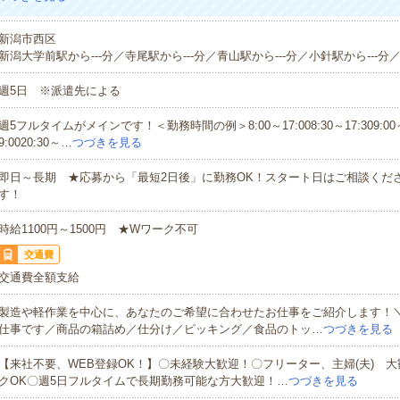
新潟市西区
新潟大学前駅から---分／寺尾駅から---分／青山駅から---分／小針駅から---分／
週5日 ※派遣先による
週5フルタイムがメインです！＜勤務時間の例＞8:00～17:008:30～17:309:00～1
9:0020:30～…
つづきを見る
即日～長期 ★応募から「最短2日後」に勤務OK！スタート日はご相談くだ
す！
時給1100円～1500円 ★Wワーク不可
交通費
交通費全額支給
製造や軽作業を中心に、あなたのご希望に合わせたお仕事をご紹介します！
仕事です／商品の箱詰め／仕分け／ピッキング／食品のトッ…
つづきを見る
【来社不要、WEB登録OK！】〇未経験大歓迎！〇フリーター、主婦(夫) 
クOK〇週5日フルタイムで長期勤務可能な方大歓迎！…
つづきを見る