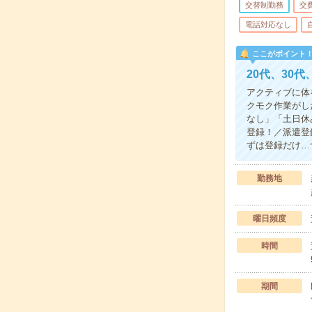
交替制勤務
交
電話対応なし
ここがポイント
20代、30
アクティブに体
クモク作業がし
なし」「土日休
登録！／派遣登
ずは登録だけ…
勤務地
曜日頻度
時間
期間