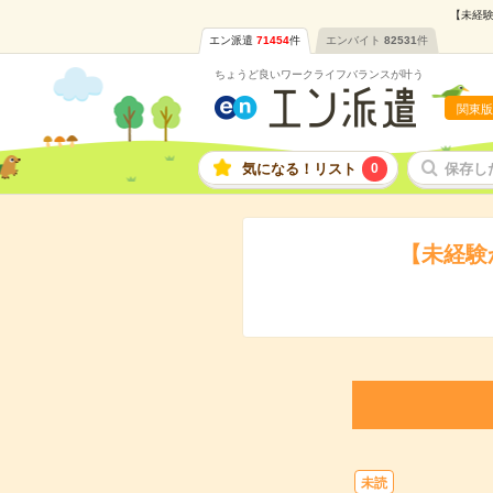
【未経験
エン派遣
71454
件
エンバイト
82531
件
ちょうど良いワークライフバランスが叶う
関東版
気になる！リスト
0
保存し
【未経験
未読