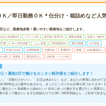
ＯＫ／即日勤務ＯＫ＊仕分け・箱詰めなど人
区など…勤務地多数！通いやすい勤務地をご紹介します。
社会人未経験OK
ブランクOK
既卒第二新卒OK
複数名募集
友達と一緒OK
書不要
40～50代活躍
しゅふ歓迎
WEB登録OK
週5日勤務
土日祝休
ト
午後のみOK
交替制勤務
交費支給
車通勤可
制服
社食/補助あり
が分煙
派遣多
電話対応なし
自転車・バイクOK
！
安心！最短2日で働けるカンタン軽作業をご紹介します！
い」「日勤だけがいい」「土日は休みたい」など、あなたの希望に合わせて
14,000件以上の案件があるから、きっとピッタリのお仕事が見つかります○
ぐに働きたい○ 未経験から始めたい○ 自分に合った働き方を選びたい○ 残業な
 家の近くで働きたいまずは登録だけでもOK！WEB登録なら、ご自宅で好き