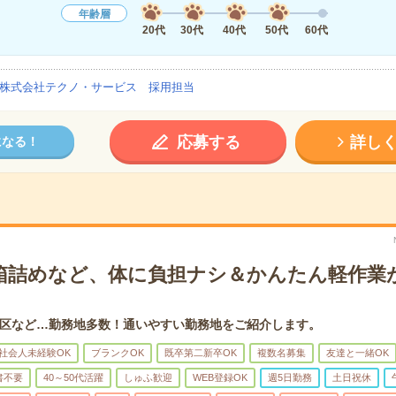
年齢層
20代
30代
40代
50代
60代
株式会社テクノ・サービス 採用担当
応募する
詳し
になる！
箱詰めなど、体に負担ナシ＆かんたん軽作業
区など…勤務地多数！通いやすい勤務地をご紹介します。
社会人未経験OK
ブランクOK
既卒第二新卒OK
複数名募集
友達と一緒OK
書不要
40～50代活躍
しゅふ歓迎
WEB登録OK
週5日勤務
土日祝休