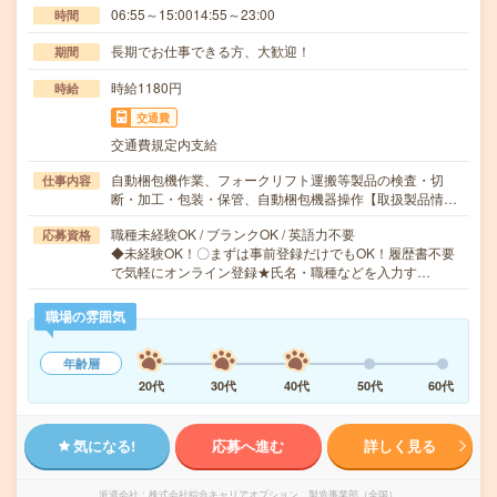
06:55～15:0014:55～23:00
時間
長期でお仕事できる方、大歓迎！
期間
時給1180円
時給
交通費
交通費規定内支給
自動梱包機作業、フォークリフト運搬等製品の検査・切
仕事内容
断・加工・包装・保管、自動梱包機器操作【取扱製品情…
職種未経験OK / ブランクOK / 英語力不要
応募資格
◆未経験OK！〇まずは事前登録だけでもOK！履歴書不要
で気軽にオンライン登録★氏名・職種などを入力す…
職場の雰囲気
年齢層
20代
30代
40代
50代
60代
気になる!
応募へ進む
詳しく見る
派遣会社
株式会社綜合キャリアオプション 製造事業部（全国）