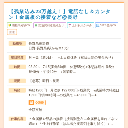
【残業込み23万越え！】電話なし＆カンタ
ン！金属板の接着など@長野
職種未経験OK
交通費別途支給あり
土日祝日が休み
WEB登録OK
派遣
長野県長野市
勤務地
日野(長野県)駅から車10分
月～金（週5日） ※土日祝休み（祝日出勤の場合あり）
曜日頻度
08:20～17:15(実働8時間 休憩55分)※休憩詳細:午前5分・
時間
昼40分・午後10分 ※残業時…
【急募】即日～長期
期間
時給1200円 月収例 192,000円+残業代 ※残業時の時給は
時給
1,500円/月30時間～の残業で＋45,000円～♪
交通費
全額支給
＊金属板や部品の接着（接着剤塗布→金属板を重ねてネジ
仕事内容
締め）＊仕上げ作業（はみ出た接着剤を取り除く）※…