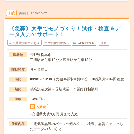
未読
掲載日
2026/08/07
《急募》大手でモノづくり！試作・検査＆デ
ータ入力のサポート！
交通費別途支給あり
土日祝日が休み
WEB登録OK
派遣
長野県松本市
勤務地
三溝駅から車10分／広丘駅から車18分
月～金曜日
曜日頻度
■9:00～18:00（実働8時間/休憩60分） ■残業月20時間程度
時間
就業決定次第～長期就業 ＊開始日相談可
期間
1350円～
時給
交通費
※交通費実費3万円/月まで支給
・電気製品等のパーツの組み立て、検査、品質チェックし
仕事内容
たデータの入力など