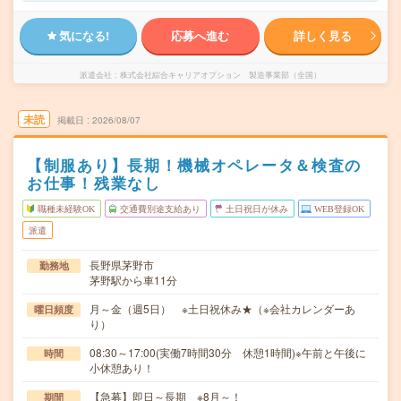
気になる!
応募へ進む
詳しく見る
派遣会社
株式会社綜合キャリアオプション 製造事業部（全国）
未読
掲載日
2026/08/07
【制服あり】長期！機械オペレータ＆検査の
お仕事！残業なし
職種未経験OK
交通費別途支給あり
土日祝日が休み
WEB登録OK
派遣
長野県茅野市
勤務地
茅野駅から車11分
月～金（週5日） ※土日祝休み★（※会社カレンダーあ
曜日頻度
り）
08:30～17:00(実働7時間30分 休憩1時間)※午前と午後に
時間
小休憩あり！
【急募】即日～長期 ※8月～！
期間