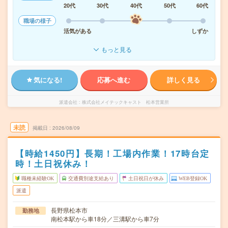
20代
30代
40代
50代
60代
職場の様子
活気がある
しずか
もっと見る
気になる!
応募へ進む
詳しく見る
派遣会社
株式会社メイテックキャスト 松本営業所
未読
掲載日
2026/08/09
【時給1450円】長期！工場内作業！17時台定
時！土日祝休み！
職種未経験OK
交通費別途支給あり
土日祝日が休み
WEB登録OK
派遣
長野県松本市
勤務地
南松本駅から車18分／三溝駅から車7分