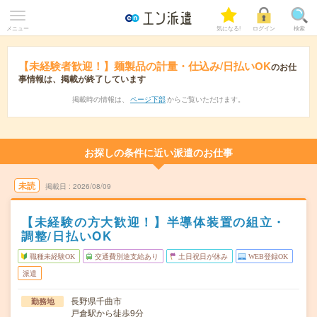
メニュー
気になる!
ログイン
検索
【未経験者歓迎！】麺製品の計量・仕込み/日払いOK
のお仕
事情報は、掲載が終了しています
掲載時の情報は、
ページ下部
からご覧いただけます。
お探しの条件に近い派遣のお仕事
未読
掲載日
2026/08/09
【未経験の方大歓迎！】半導体装置の組立・
調整/日払いOK
職種未経験OK
交通費別途支給あり
土日祝日が休み
WEB登録OK
派遣
長野県千曲市
勤務地
戸倉駅から徒歩9分