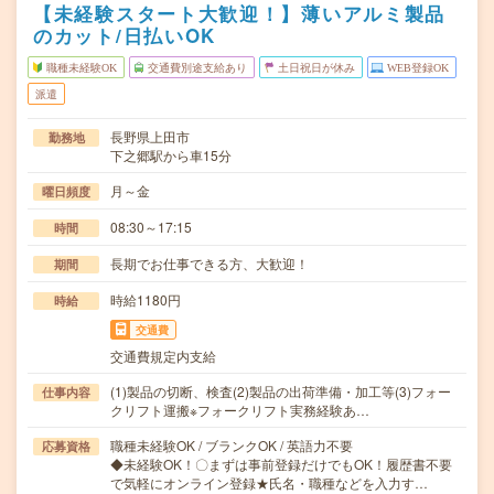
【未経験スタート大歓迎！】薄いアルミ製品
のカット/日払いOK
職種未経験OK
交通費別途支給あり
土日祝日が休み
WEB登録OK
派遣
長野県上田市
勤務地
下之郷駅から車15分
月～金
曜日頻度
08:30～17:15
時間
長期でお仕事できる方、大歓迎！
期間
時給1180円
時給
交通費
交通費規定内支給
(1)製品の切断、検査(2)製品の出荷準備・加工等(3)フォー
仕事内容
クリフト運搬※フォークリフト実務経験あ…
職種未経験OK / ブランクOK / 英語力不要
応募資格
◆未経験OK！〇まずは事前登録だけでもOK！履歴書不要
で気軽にオンライン登録★氏名・職種などを入力す…