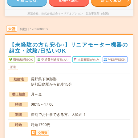
派遣会社
株式会社綜合キャリアオプション 製造事業部（全国）
未読
掲載日
2026/08/09
【未経験の方も安心○】リニアモーター機器の
組立・試験/日払いOK
職種未経験OK
交通費別途支給あり
土日祝日が休み
WEB登録OK
派遣
長野県下伊那郡
勤務地
伊那田島駅から徒歩15分
月～金
曜日頻度
08:15～17:00
時間
長期でお仕事できる方、大歓迎！
期間
時給1700円
時給
交通費