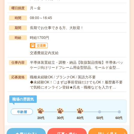
月～金
曜日頻度
08:00～16:45
時間
長期でお仕事できる方、大歓迎！
期間
時給1700円
時給
交通費
交通費規定内支給
半導体装置組立・調整・納品【取扱製品情報】半導体パッ
仕事内容
ケージ向けリードフレーム用金型部品、モールド金型…
職種未経験OK / ブランクOK / 英語力不要
応募資格
◆未経験OK！〇まずは事前登録だけでもOK！履歴書不要
で気軽にオンライン登録★氏名・職種などを入力す…
職場の雰囲気
年齢層
20代
30代
40代
50代
60代
気になる!
応募へ進む
詳しく見る