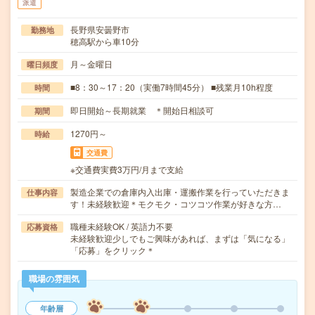
派遣
長野県安曇野市
勤務地
穂高駅から車10分
月～金曜日
曜日頻度
■8：30～17：20（実働7時間45分） ■残業月10h程度
時間
即日開始～長期就業 ＊開始日相談可
期間
1270円～
時給
交通費
※交通費実費3万円/月まで支給
製造企業での倉庫内入出庫・運搬作業を行っていただきま
仕事内容
す！未経験歓迎＊モクモク・コツコツ作業が好きな方…
職種未経験OK / 英語力不要
応募資格
未経験歓迎少しでもご興味があれば、まずは「気になる」
「応募」をクリック＊
職場の雰囲気
年齢層