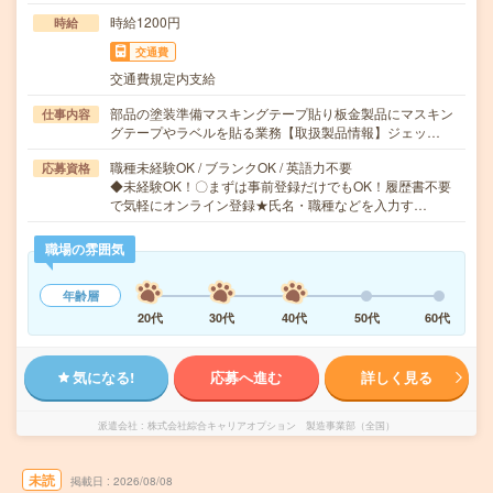
時給1200円
時給
交通費
交通費規定内支給
部品の塗装準備マスキングテープ貼り板金製品にマスキン
仕事内容
グテープやラベルを貼る業務【取扱製品情報】ジェッ…
職種未経験OK / ブランクOK / 英語力不要
応募資格
◆未経験OK！〇まずは事前登録だけでもOK！履歴書不要
で気軽にオンライン登録★氏名・職種などを入力す…
職場の雰囲気
年齢層
20代
30代
40代
50代
60代
気になる!
応募へ進む
詳しく見る
派遣会社
株式会社綜合キャリアオプション 製造事業部（全国）
未読
掲載日
2026/08/08