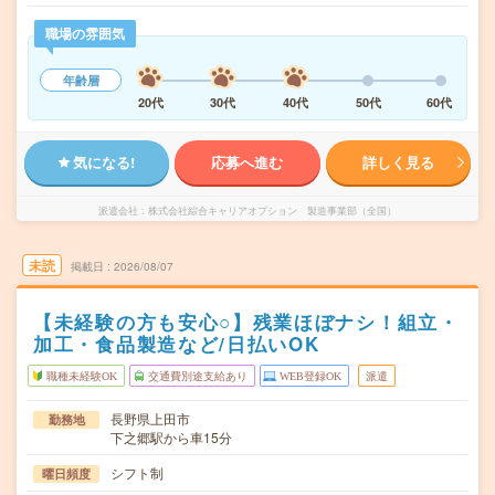
職場の雰囲気
年齢層
20代
30代
40代
50代
60代
気になる!
応募へ進む
詳しく見る
派遣会社
株式会社綜合キャリアオプション 製造事業部（全国）
未読
掲載日
2026/08/07
【未経験の方も安心○】残業ほぼナシ！組立・
加工・食品製造など/日払いOK
職種未経験OK
交通費別途支給あり
WEB登録OK
派遣
長野県上田市
勤務地
下之郷駅から車15分
シフト制
曜日頻度