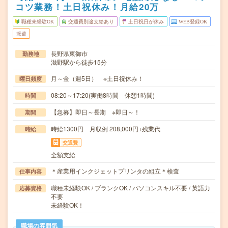
コツ業務！土日祝休み！月給20万
職種未経験OK
交通費別途支給あり
土日祝日が休み
WEB登録OK
派遣
長野県東御市
勤務地
滋野駅から徒歩15分
月～金（週5日） ※土日祝休み！
曜日頻度
08:20～17:20(実働8時間 休憩1時間)
時間
【急募】即日～長期 ※即日～！
期間
時給1300円 月収例 208,000円+残業代
時給
交通費
全額支給
＊産業用インクジェットプリンタの組立＊検査
仕事内容
職種未経験OK / ブランクOK / パソコンスキル不要 / 英語力
応募資格
不要
未経験OK！
職場の雰囲気