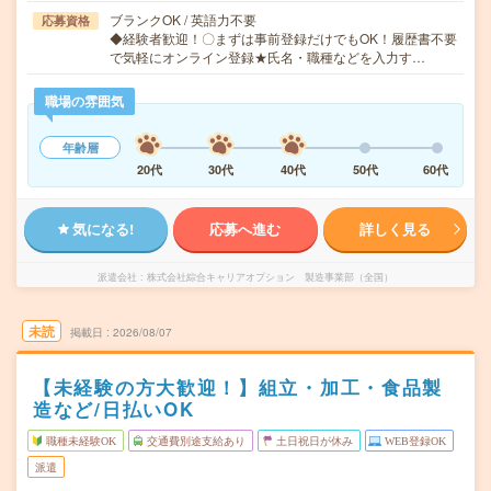
ブランクOK / 英語力不要
応募資格
◆経験者歓迎！〇まずは事前登録だけでもOK！履歴書不要
で気軽にオンライン登録★氏名・職種などを入力す…
職場の雰囲気
年齢層
20代
30代
40代
50代
60代
気になる!
応募へ進む
詳しく見る
派遣会社
株式会社綜合キャリアオプション 製造事業部（全国）
未読
掲載日
2026/08/07
【未経験の方大歓迎！】組立・加工・食品製
造など/日払いOK
職種未経験OK
交通費別途支給あり
土日祝日が休み
WEB登録OK
派遣