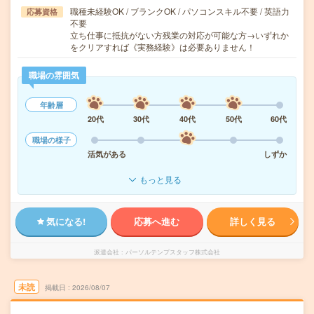
職種未経験OK / ブランクOK / パソコンスキル不要 / 英語力
応募資格
不要
立ち仕事に抵抗がない方残業の対応が可能な方→いずれか
をクリアすれば《実務経験》は必要ありません！
職場の雰囲気
年齢層
20代
30代
40代
50代
60代
職場の様子
活気がある
しずか
もっと見る
気になる!
応募へ進む
詳しく見る
派遣会社
パーソルテンプスタッフ株式会社
未読
掲載日
2026/08/07