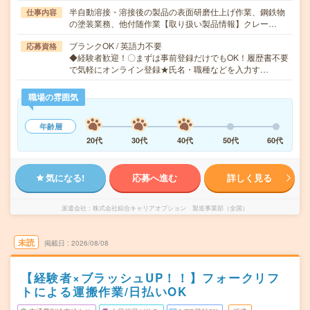
半自動溶接・溶接後の製品の表面研磨仕上げ作業、鋼鉄物
仕事内容
の塗装業務、他付随作業【取り扱い製品情報】クレー…
ブランクOK / 英語力不要
応募資格
◆経験者歓迎！〇まずは事前登録だけでもOK！履歴書不要
で気軽にオンライン登録★氏名・職種などを入力す…
職場の雰囲気
年齢層
20代
30代
40代
50代
60代
気になる!
応募へ進む
詳しく見る
派遣会社
株式会社綜合キャリアオプション 製造事業部（全国）
未読
掲載日
2026/08/08
【経験者×ブラッシュUP！！】フォークリフ
トによる運搬作業/日払いOK