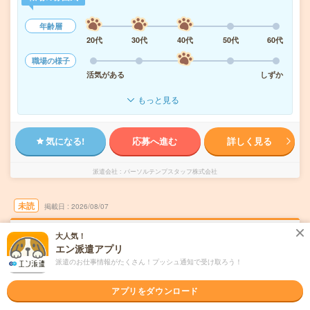
年齢層
20代
30代
40代
50代
60代
職場の様子
活気がある
しずか
もっと見る
気になる!
応募へ進む
詳しく見る
派遣会社
パーソルテンプスタッフ株式会社
未読
掲載日
2026/08/07
大人気！
【長野日本無線】未経験OK！組立＆検査！土
エン派遣アプリ
日祝休み×日勤のみ！月給19万＠上田市
派遣のお仕事情報がたくさん！プッシュ通知で受け取ろう！
職種未経験OK
交通費別途支給あり
土日祝日が休み
残業なし
アプリをダウンロード
WEB登録OK
派遣