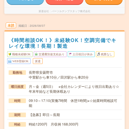
派遣会社
パーソルテンプスタッフ株式会社
未読
掲載日
2026/08/07
《時間相談OK！》未経験OK！空調完備でキ
レイな環境！長期！製造
職種未経験OK
交通費別途支給あり
土日祝日が休み
残業なし
WEB登録OK
派遣
長野県安曇野市
勤務地
中萱駅から車10分／田沢駅から車20分
月～金（週5日） ※会社カレンダーにより祝日出勤あり☆
曜日頻度
年末年始など長期休暇あり
09:10～17:10(実働7時間 休憩1時間)※☆始業時間相談可
時間
能
【急募】即日～長期
期間
時給1200円 月収例 168,000円
時給