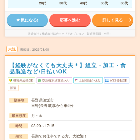
20代
30代
40代
50代
60代
気になる!
応募へ進む
詳しく見る
派遣会社
株式会社綜合キャリアオプション 製造事業部（全国）
未読
掲載日
2026/08/08
【経験がなくても大丈夫＊】組立・加工・食
品製造など/日払いOK
職種未経験OK
交通費別途支給あり
土日祝日が休み
WEB登録OK
派遣
長野県須坂市
勤務地
日野(長野県)駅から車6分
月～金
曜日頻度
08:20～17:15
時間
長期でお仕事できる方、大歓迎！
期間