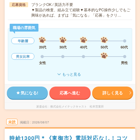
ブランクOK / 英語力不要
応募資格
▼製品の検査、組み立て経験▼基本的なPC操作少しでもご
興味があれば、まずは「気になる」「応募」をクリ…
職場の雰囲気
年齢層
20代
30代
40代
50代
60代
男女比率
女性
男性
もっと見る
気になる!
応募へ進む
詳しく見る
派遣会社
株式会社メイテックキャスト 松本営業所
未読
掲載日
2026/08/07
時給1300円＊《東御市》電話対応なし！コツ