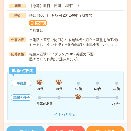
【急募】即日～長期 ※即日～！
期間
時給1300円 月収例 201,500円+残業代
時給
交通費
全額支給
＊消防・警察で使用される無線機の組立＊基盤を加工機に
仕事内容
セットしボタンを押す＊動作確認・通電検査（パソコ…
職種未経験OK / ブランクOK / 英語力不要
応募資格
黙々とした作業に抵抗のない方！
職場の雰囲気
年齢層
20代
30代
40代
50代
60代
職場の様子
活気がある
しずか
もっと見る