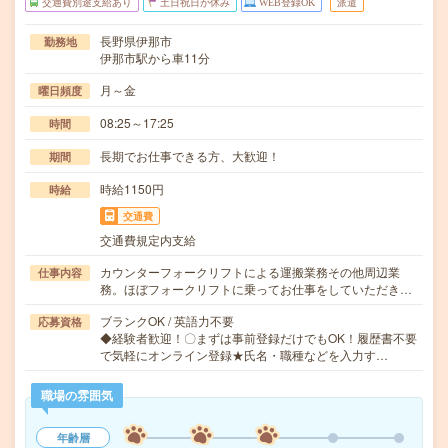
交通費別途支給あり
土日祝日が休み
WEB登録OK
派遣
長野県伊那市
勤務地
伊那市駅から車11分
月～金
曜日頻度
08:25～17:25
時間
長期でお仕事できる方、大歓迎！
期間
時給1150円
時給
交通費
交通費規定内支給
カウンターフォークリフトによる運搬業務その他周辺業
仕事内容
務。ほぼフォークリフトに乗ってお仕事をしていただき…
ブランクOK / 英語力不要
応募資格
◆経験者歓迎！〇まずは事前登録だけでもOK！履歴書不要
で気軽にオンライン登録★氏名・職種などを入力す…
職場の雰囲気
年齢層