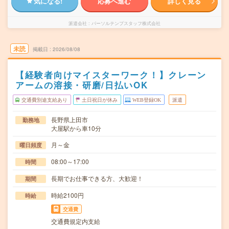
気になる!
応募へ進む
詳しく見る
派遣会社
パーソルテンプスタッフ株式会社
未読
掲載日
2026/08/08
【経験者向けマイスターワーク！】クレーン
アームの溶接・研磨/日払いOK
交通費別途支給あり
土日祝日が休み
WEB登録OK
派遣
長野県上田市
勤務地
大屋駅から車10分
月～金
曜日頻度
08:00～17:00
時間
長期でお仕事できる方、大歓迎！
期間
時給2100円
時給
交通費
交通費規定内支給