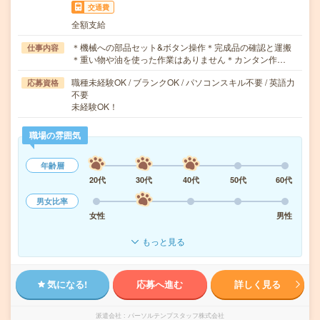
交通費
全額支給
＊機械への部品セット&ボタン操作＊完成品の確認と運搬
仕事内容
＊重い物や油を使った作業はありません＊カンタン作…
職種未経験OK / ブランクOK / パソコンスキル不要 / 英語力
応募資格
不要
未経験OK！
職場の雰囲気
年齢層
20代
30代
40代
50代
60代
男女比率
女性
男性
もっと見る
気になる!
応募へ進む
詳しく見る
派遣会社
パーソルテンプスタッフ株式会社