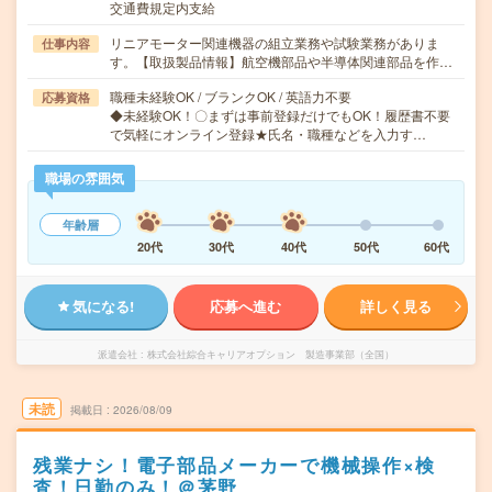
交通費規定内支給
リニアモーター関連機器の組立業務や試験業務がありま
仕事内容
す。【取扱製品情報】航空機部品や半導体関連部品を作…
職種未経験OK / ブランクOK / 英語力不要
応募資格
◆未経験OK！〇まずは事前登録だけでもOK！履歴書不要
で気軽にオンライン登録★氏名・職種などを入力す…
職場の雰囲気
年齢層
20代
30代
40代
50代
60代
気になる!
応募へ進む
詳しく見る
派遣会社
株式会社綜合キャリアオプション 製造事業部（全国）
未読
掲載日
2026/08/09
残業ナシ！電子部品メーカーで機械操作×検
査！日勤のみ！＠茅野