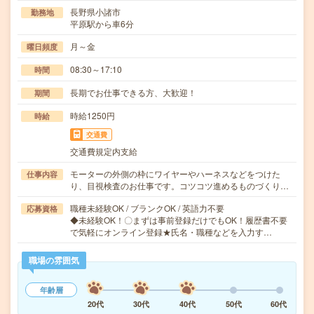
長野県小諸市
勤務地
平原駅から車6分
月～金
曜日頻度
08:30～17:10
時間
長期でお仕事できる方、大歓迎！
期間
時給1250円
時給
交通費
交通費規定内支給
モーターの外側の枠にワイヤーやハーネスなどをつけた
仕事内容
り、目視検査のお仕事です。コツコツ進めるものづくり…
職種未経験OK / ブランクOK / 英語力不要
応募資格
◆未経験OK！〇まずは事前登録だけでもOK！履歴書不要
で気軽にオンライン登録★氏名・職種などを入力す…
職場の雰囲気
年齢層
20代
30代
40代
50代
60代