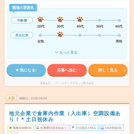
職場の雰囲気
年齢層
20代
30代
40代
50代
60代
男女比率
女性
男性
もっと見る
気になる!
応募へ進む
詳しく見る
派遣会社
パーソルテンプスタッフ株式会社
未読
掲載日
2026/08/09
地元企業で倉庫内作業（入出庫）空調設備あ
り！＊土日祝休み
職種未経験OK
交通費別途支給あり
土日祝日が休み
WEB登録OK