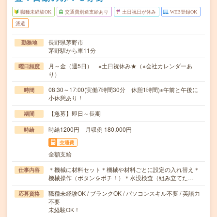
職種未経験OK
交通費別途支給あり
土日祝日が休み
WEB登録OK
派遣
長野県茅野市
勤務地
茅野駅から車11分
月～金（週5日） ※土日祝休み★（※会社カレンダーあ
曜日頻度
り）
08:30～17:00(実働7時間30分 休憩1時間)※午前と午後に
時間
小休憩あり！
【急募】即日～長期
期間
時給1200円 月収例 180,000円
時給
交通費
全額支給
＊機械に材料セット＊機械や材料ごとに設定の入れ替え＊
仕事内容
機械操作（ボタンをポチ！）＊水没検査（組み立てた…
職種未経験OK / ブランクOK / パソコンスキル不要 / 英語力
応募資格
不要
未経験OK！