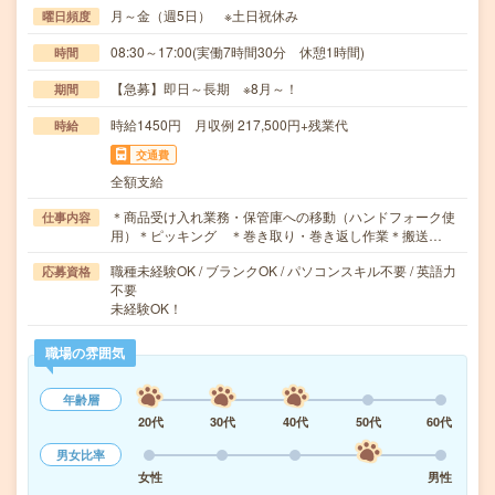
月～金（週5日） ※土日祝休み
曜日頻度
08:30～17:00(実働7時間30分 休憩1時間)
時間
【急募】即日～長期 ※8月～！
期間
時給1450円 月収例 217,500円+残業代
時給
交通費
全額支給
＊商品受け入れ業務・保管庫への移動（ハンドフォーク使
仕事内容
用）＊ピッキング ＊巻き取り・巻き返し作業＊搬送…
職種未経験OK / ブランクOK / パソコンスキル不要 / 英語力
応募資格
不要
未経験OK！
職場の雰囲気
年齢層
20代
30代
40代
50代
60代
男女比率
女性
男性