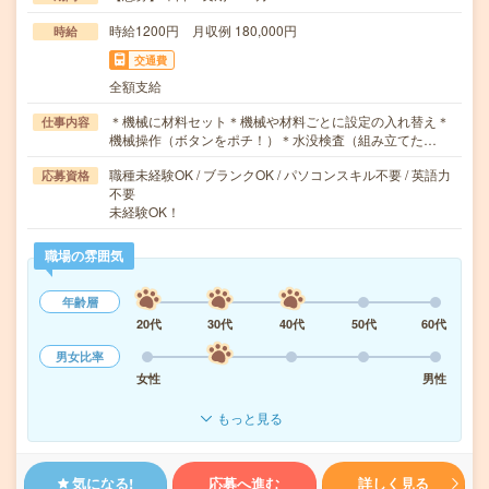
時給1200円 月収例 180,000円
時給
交通費
全額支給
＊機械に材料セット＊機械や材料ごとに設定の入れ替え＊
仕事内容
機械操作（ボタンをポチ！）＊水没検査（組み立てた…
職種未経験OK / ブランクOK / パソコンスキル不要 / 英語力
応募資格
不要
未経験OK！
職場の雰囲気
年齢層
20代
30代
40代
50代
60代
男女比率
女性
男性
もっと見る
気になる!
応募へ進む
詳しく見る