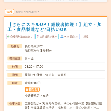
未読
掲載日
2026/08/07
【さらにスキルUP！経験者歓迎！】組立・加
工・食品製造など/日払いOK
交通費別途支給あり
土日祝日が休み
WEB登録OK
派遣
長野県東御市
勤務地
滋野駅から徒歩15分
月～金
曜日頻度
08:20～17:00
時間
長期でお仕事できる方、大歓迎！
期間
時給1200円
時給
交通費
交通費規定内支給
工作製品のバリ取り作業他、その他付随作業【取扱製品情
仕事内容
報】半導体装置≪待遇・福利厚生≫・日払い制度・社…