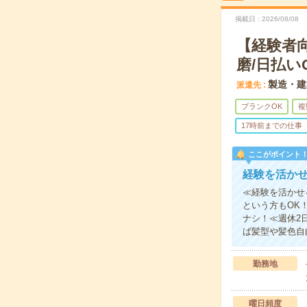
掲載日
2026/08/08
【経験者
磨/日払い
製造・建
派遣先
ブランクOK
複
17時前までの仕事
ここがポイント
経験を活か
≪経験を活かせ
という方もOK
ナシ！≪週休2
ば髪型や髪色自
勤務地
曜日頻度