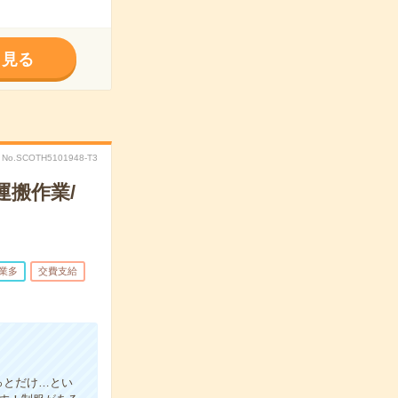
く見る
No.SCOTH5101948-T3
運搬作業/
業多
交費支給
っとだけ…とい