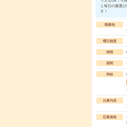
う方もOK！≪
と毎日の服選び
す！
勤務地
曜日頻度
時間
期間
時給
仕事内容
応募資格