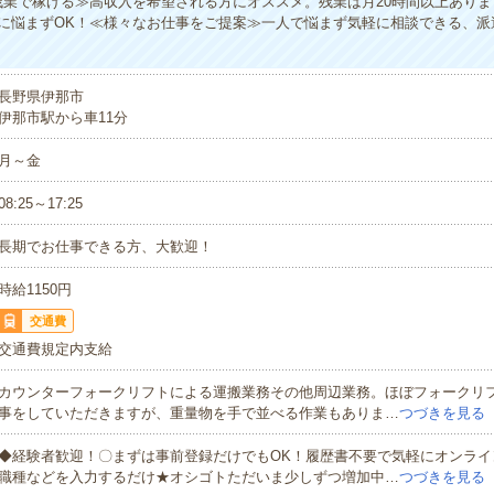
残業で稼げる≫高収入を希望される方にオススメ。残業は月20時間以上あり
に悩まずOK！≪様々なお仕事をご提案≫一人で悩まず気軽に相談できる、派
長野県伊那市
伊那市駅から車11分
月～金
08:25～17:25
長期でお仕事できる方、大歓迎！
時給1150円
交通費
交通費規定内支給
カウンターフォークリフトによる運搬業務その他周辺業務。ほぼフォークリ
事をしていただきますが、重量物を手で並べる作業もありま…
つづきを見る
◆経験者歓迎！〇まずは事前登録だけでもOK！履歴書不要で気軽にオンライ
職種などを入力するだけ★オシゴトただいま少しずつ増加中…
つづきを見る