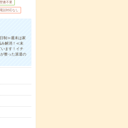
歴書不要
電話対応なし
2日制≫週末は家
悩み解消！≪未
ています！イチ
生が整った派遣の