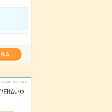
く見る
No.SCOTH5210708-T3
/日払いO