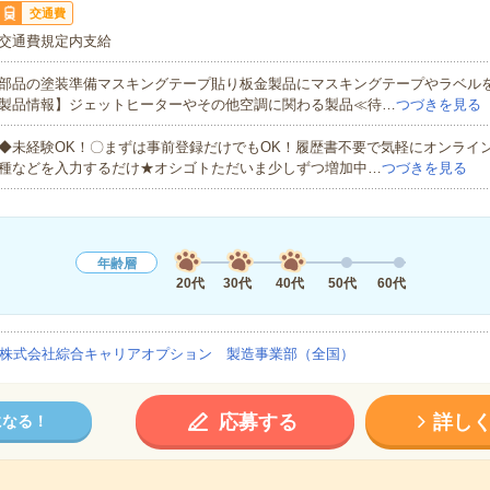
交通費
交通費規定内支給
部品の塗装準備マスキングテープ貼り板金製品にマスキングテープやラベル
製品情報】ジェットヒーターやその他空調に関わる製品≪待…
つづきを見る
◆未経験OK！〇まずは事前登録だけでもOK！履歴書不要で気軽にオンライ
種などを入力するだけ★オシゴトただいま少しずつ増加中…
つづきを見る
年齢層
20代
30代
40代
50代
60代
株式会社綜合キャリアオプション 製造事業部（全国）
応募する
詳し
になる！