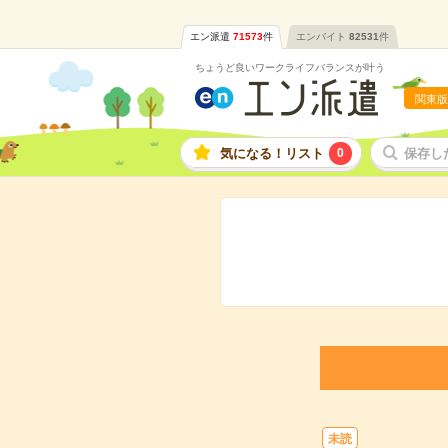
エン派遣
71573
件
エンバイト
82531
件
ちょうど良いワークライフバランスが叶う
関東版
気になる！リスト
0
保存し
未読