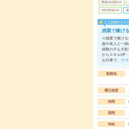
職種未経験OK
WEB登録OK
週
ここがポイント
残業で稼げる
≪残業で稼げる
族や友人と一緒
経験の方も大歓
からスキルUP
お仕事で…
つづ
勤務地
曜日頻度
時間
期間
時給