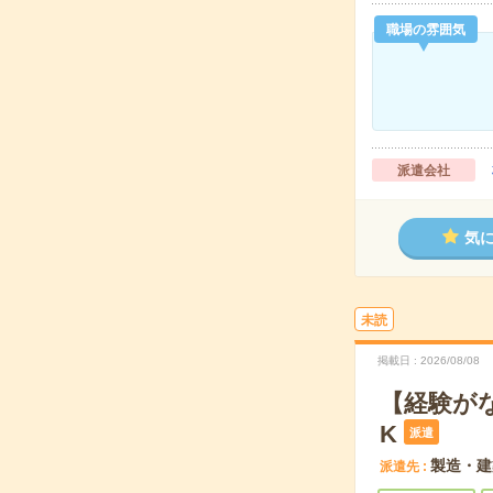
職場の雰囲気
派遣会社
気
未読
掲載日
2026/08/08
【経験が
K
派遣
製造・建
派遣先