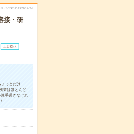
No.SCOTH5192632-T4
溶接・研
土日祝休
ちょっとだけ…
残業はほとんど
≫派手過ぎなけれ
！