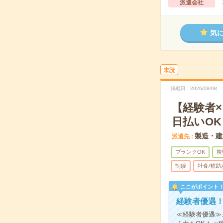
派遣会社
気
未読
掲載日
2026/08/08
【経験者
日払いOK
製造・建
派遣先
ブランクOK
複
制服
社食/補助
ここがポイント
経験者優遇
≪経験者優遇≫