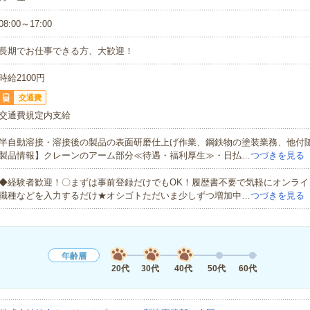
08:00～17:00
長期でお仕事できる方、大歓迎！
時給2100円
交通費
交通費規定内支給
半自動溶接・溶接後の製品の表面研磨仕上げ作業、鋼鉄物の塗装業務、他付
製品情報】クレーンのアーム部分≪待遇・福利厚生≫・日払…
つづきを見る
◆経験者歓迎！〇まずは事前登録だけでもOK！履歴書不要で気軽にオンライ
職種などを入力するだけ★オシゴトただいま少しずつ増加中…
つづきを見る
年齢層
20代
30代
40代
50代
60代