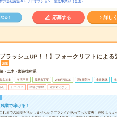
株式会社綜合キャリアオプション 製造事業部（全国）
応募する
詳し
になる！
×ブラッシュUP！！】フォークリフトによる
派遣
築・土木・製造技術系
数名募集
英語不要
履歴書不要
WEB登録OK
週5日勤務
土日祝休
残
あり
日払いOK
職場が禁煙
電話対応なし
！
！残業で稼げる！
これまでの経験を活かしませんか？ブランクがあっても大丈夫！経験はちょ