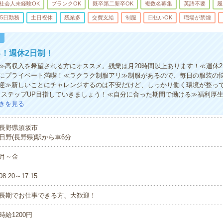
社会人未経験OK
ブランクOK
既卒第二新卒OK
複数名募集
英語不要
履
5日勤務
土日祝休
残業多
交費支給
制服
日払いOK
職場が禁煙
！
！週休2日制！
≫高収入を希望される方にオススメ。残業は月20時間以上あります！≪週休
にプライベート満喫！≪ラクラク制服アリ≫制服があるので、毎日の服装の
迎≫新しいことにチャレンジするのは不安だけど、しっかり働く環境が整っ
・ステップUP目指していきましょう！≪自分に合った期間で働ける≫福利厚
きを見る
長野県須坂市
日野(長野県)駅から車6分
月～金
08:20～17:15
長期でお仕事できる方、大歓迎！
時給1200円