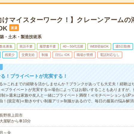
向けマイスターワーク！】クレーンアームの
OK
派遣
築・土木・製造技術系
数名募集
英語不要
履歴書不要
40～50代活躍
WEB登録OK
週5日勤務
残業少
交費支給
制服
日払いOK
職場が禁煙
電話対応なし
！
せる！プライベートが充実する！
る≫これまでの経験を活かしませんか？ブランクがあっても大丈夫！経験は
！≪プライベートが充実する≫場合によってはお願いすることもありますが、
日制≫週末は家族や友人と一緒にプライベート満喫！≪モチベーションもUP
由！(規定有)≪動きやすい制服アリ≫制服があるので、毎日の服装の悩み解消
長野県上田市
大屋駅から車10分
月～金