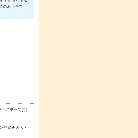
ます！制服がある
遣のお仕事で
フトに乗ってお仕
ン登録★氏名・