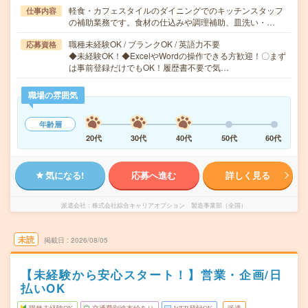
軽食・カフェスタイルのダイニングでのキッチンスタッフ
仕事内容
の補助業務です。食材の仕込みや調理補助、皿洗い・…
職種未経験OK / ブランクOK / 英語力不要
応募資格
◆未経験OK！◆ExcelやWordの操作できる方歓迎！〇まず
は事前登録だけでもOK！履歴書不要で気…
職場の雰囲気
年齢層
20代
30代
40代
50代
60代
気になる!
応募へ進む
詳しく見る
派遣会社
株式会社綜合キャリアオプション 製造事業部（全国）
未読
掲載日
2026/08/05
【未経験から安心スタート！】営業・企画/日
払いOK