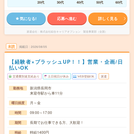
20代
30代
40代
50代
60代
気になる!
応募へ進む
詳しく見る
派遣会社
株式会社綜合キャリアオプション 製造事業部（全国）
未読
掲載日
2026/08/05
【経験者×ブラッシュUP！！】営業・企画/日
払いOK
交通費別途支給あり
土日祝日が休み
WEB登録OK
派遣
新潟県長岡市
勤務地
来迎寺駅から車11分
月～金
曜日頻度
09:00～17:00
時間
長期でお仕事できる方、大歓迎！
期間
時給1400円
時給