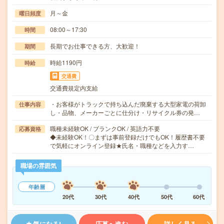
月～金
曜日頻度
08:00～17:30
時間
長期でお仕事できる方、大歓迎！
期間
時給1190円
時給
交通費
交通費規定内支給
・お客様がトラックで持ち込んだ廃棄する大型家電の荷卸
仕事内容
し・品物、メーカーごとに仕分け・リサイクル券の発…
職種未経験OK / ブランクOK / 英語力不要
応募資格
◆未経験OK！〇まずは事前登録だけでもOK！履歴書不要
で気軽にオンライン登録★氏名・職種などを入力す…
職場の雰囲気
年齢層
20代
30代
40代
50代
60代
気になる!
応募へ進む
詳しく見る