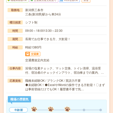
職種未経験OK
交通費別途支給あり
WEB登録OK
派遣
新潟県三条市
勤務地
三条(新潟県)駅から車24分
シフト制
曜日頻度
09:00～18:0013:30～22:30
時間
長期でお仕事できる方、大歓迎！
期間
時給1380円
時給
交通費
交通費規定内支給
浴場の塩素チェック、マット交換、トイレ清掃、温浴受
仕事内容
付、宿泊者のチェックインアウト、宿泊棟までの案内、…
職種未経験OK / ブランクOK / 英語力不要
応募資格
◆未経験OK！◆ExcelやWordの操作できる方歓迎！〇まず
は事前登録だけでもOK！履歴書不要で気…
職場の雰囲気
年齢層