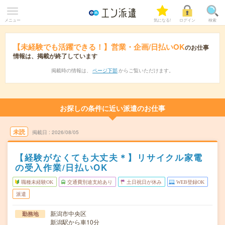
メニュー
気になる!
ログイン
検索
【未経験でも活躍できる！】営業・企画/日払いOK
のお仕事
情報は、掲載が終了しています
掲載時の情報は、
ページ下部
からご覧いただけます。
お探しの条件に近い派遣のお仕事
未読
掲載日
2026/08/05
【経験がなくても大丈夫＊】リサイクル家電
の受入作業/日払いOK
職種未経験OK
交通費別途支給あり
土日祝日が休み
WEB登録OK
派遣
新潟市中央区
勤務地
新潟駅から車10分