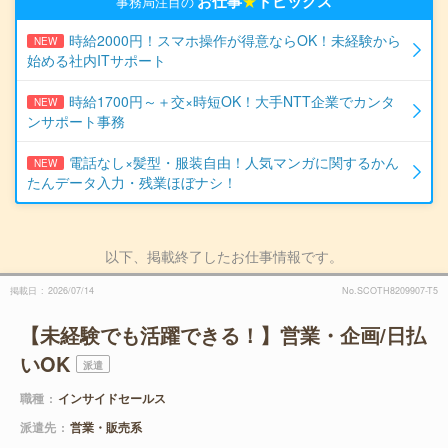
お仕事
★
トピックス
事務局注目の
時給2000円！スマホ操作が得意ならOK！未経験から
NEW
始める社内ITサポート
時給1700円～＋交×時短OK！大手NTT企業でカンタ
NEW
ンサポート事務
電話なし×髪型・服装自由！人気マンガに関するかん
NEW
たんデータ入力・残業ほぼナシ！
以下、掲載終了したお仕事情報です。
掲載日
2026/07/14
No.SCOTH8209907-T5
【未経験でも活躍できる！】営業・企画/日払
いOK
派遣
職種
インサイドセールス
派遣先
営業・販売系