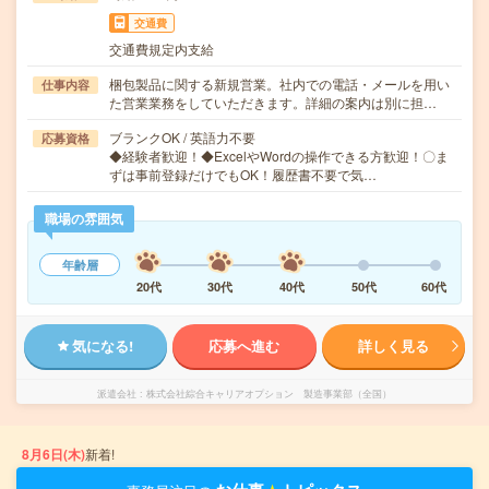
交通費
交通費規定内支給
梱包製品に関する新規営業。社内での電話・メールを用い
仕事内容
た営業業務をしていただきます。詳細の案内は別に担…
ブランクOK / 英語力不要
応募資格
◆経験者歓迎！◆ExcelやWordの操作できる方歓迎！〇ま
ずは事前登録だけでもOK！履歴書不要で気…
職場の雰囲気
年齢層
20代
30代
40代
50代
60代
気になる!
応募へ進む
詳しく見る
派遣会社
株式会社綜合キャリアオプション 製造事業部（全国）
8月6日(木)
新着!