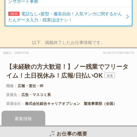
ンサポート事務
電話なし×髪型・服装自由！人気マンガに関するかん
NEW
たんデータ入力・残業ほぼナシ！
以下、掲載終了したお仕事情報です。
掲載日
2026/07/20
No.SCOTH15211941-T5
【未経験の方大歓迎！】ノー残業でフリータ
イム！土日祝休み！広報/日払いOK
派遣
職種
広報・宣伝・IR
派遣先
広告・マスコミ系
派遣会社
株式会社綜合キャリアオプション 製造事業部（全国）
募集情報
お仕事の概要