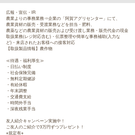
広報・宣伝・IR
農業よりの事務業務⇒企業の「阿賀アグリセンター」にて、
農業資材の販売・受渡業務などを担当・肥料、
農薬などの農業資材の販売および受け渡し業務・販売代金の現金
取扱業務(レジ対応含む)・伝票整理や簡単な事務補助(入力な
ど)・来店されたお客様への接客対応
【取扱製品情報】農作物
≪待遇・福利厚生≫
・日払い制度
・社会保険完備
・無料定期健診
・有給休暇
・年末調整
・交通費支給
・時間外手当
・深夜残業手当
友人紹介キャンペーン実施中！
ご友人のご紹介で3万円ずつプレゼント！
※規定有※