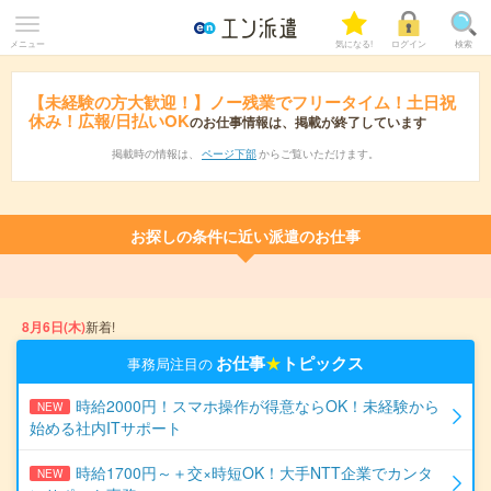
メニュー
気になる!
ログイン
検索
【未経験の方大歓迎！】ノー残業でフリータイム！土日祝
休み！広報/日払いOK
のお仕事情報は、掲載が終了しています
掲載時の情報は、
ページ下部
からご覧いただけます。
お探しの条件に近い派遣のお仕事
8月6日(木)
新着!
お仕事
★
トピックス
事務局注目の
時給2000円！スマホ操作が得意ならOK！未経験から
NEW
始める社内ITサポート
時給1700円～＋交×時短OK！大手NTT企業でカンタ
NEW