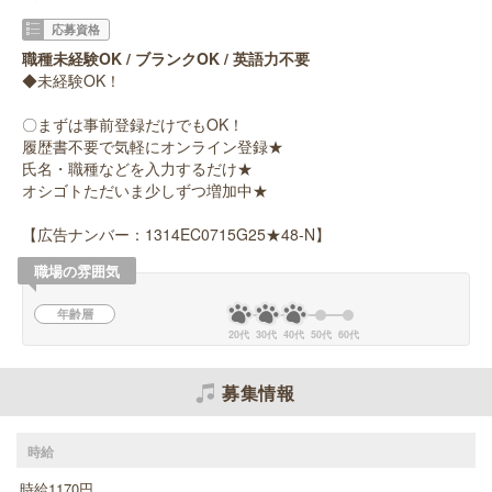
応募資格
職種未経験OK / ブランクOK / 英語力不要
◆未経験OK！
〇まずは事前登録だけでもOK！
履歴書不要で気軽にオンライン登録★
氏名・職種などを入力するだけ★
オシゴトただいま少しずつ増加中★
【広告ナンバー：1314EC0715G25★48-N】
職場の雰囲気
年齢層
20代
30代
40代
50代
60代
募集情報
時給
時給1170円