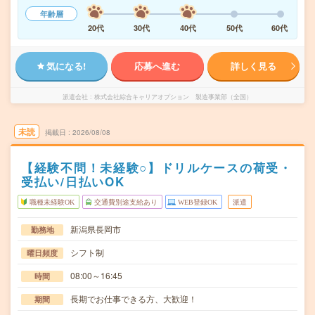
年齢層
20代
30代
40代
50代
60代
気になる!
応募へ進む
詳しく見る
派遣会社
株式会社綜合キャリアオプション 製造事業部（全国）
未読
掲載日
2026/08/08
【経験不問！未経験○】ドリルケースの荷受・
受払い/日払いOK
職種未経験OK
交通費別途支給あり
WEB登録OK
派遣
新潟県長岡市
勤務地
シフト制
曜日頻度
08:00～16:45
時間
長期でお仕事できる方、大歓迎！
期間