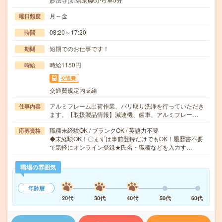
月～金
曜日頻度
08:20～17:20
時間
短期でのお仕事です！
期間
時給1150円
時給
交通費
交通費規定内支給
アルミフレーム出荷作業、バリ取り洗浄を行っていただき
仕事内容
ます。【取扱製品情報】減速機、歯車、アルミフレー…
職種未経験OK / ブランクOK / 英語力不要
応募資格
◆未経験OK！〇まずは事前登録だけでもOK！履歴書不要
で気軽にオンライン登録★氏名・職種などを入力す…
職場の雰囲気
年齢層
20代
30代
40代
50代
60代