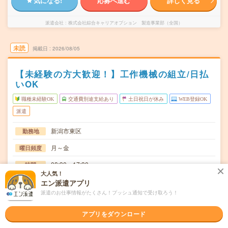
気になる!
応募へ進む
詳しく見る
派遣会社
株式会社綜合キャリアオプション 製造事業部（全国）
未読
掲載日
2026/08/05
【未経験の方大歓迎！】工作機械の組立/日払
いOK
職種未経験OK
交通費別途支給あり
土日祝日が休み
WEB登録OK
派遣
新潟市東区
勤務地
月～金
曜日頻度
08:30～17:30
時間
大人気！
長期でお仕事できる方、大歓迎！
期間
エン派遣アプリ
派遣のお仕事情報がたくさん！プッシュ通知で受け取ろう！
時給1200円
時給
交通費
アプリをダウンロード
交通費規定内支給