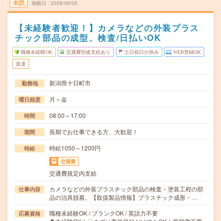
未読
掲載日
2026/08/05
【未経験者歓迎！】カメラなどの外装プラス
チック部品の成型、検査/日払いOK
職種未経験OK
交通費別途支給あり
土日祝日が休み
WEB登録OK
派遣
新潟県十日町市
勤務地
月～金
曜日頻度
08:00～17:00
時間
長期でお仕事できる方、大歓迎！
期間
時給1050～1200円
時給
交通費
交通費規定内支給
カメラなどの外装プラスチック部品の検査・塗装工程の部
仕事内容
品の治具脱着。【取扱製品情報】プラスチック成形・…
職種未経験OK / ブランクOK / 英語力不要
応募資格