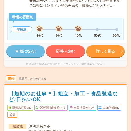
◆未経験OK！〇まずは事前登録だけでもOK！履歴書不要
で気軽にオンライン登録★氏名・職種などを入力す…
職場の雰囲気
年齢層
20代
30代
40代
50代
60代
気になる!
応募へ進む
詳しく見る
派遣会社
株式会社綜合キャリアオプション 製造事業部（全国）
未読
掲載日
2026/08/05
【短期のお仕事＊】組立・加工・食品製造な
ど/日払いOK
職種未経験OK
交通費別途支給あり
土日祝日が休み
WEB登録OK
派遣
新潟県長岡市
勤務地
妙法寺(新潟県)駅から車5分