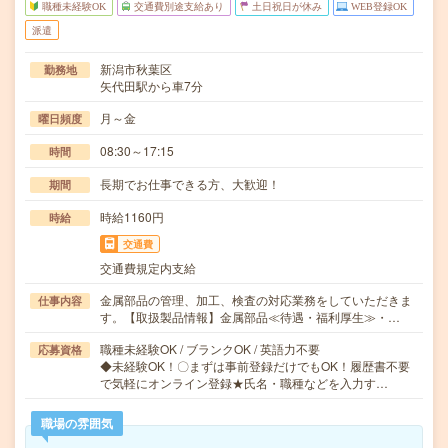
職種未経験OK
交通費別途支給あり
土日祝日が休み
WEB登録OK
派遣
新潟市秋葉区
勤務地
矢代田駅から車7分
月～金
曜日頻度
08:30～17:15
時間
長期でお仕事できる方、大歓迎！
期間
時給1160円
時給
交通費
交通費規定内支給
金属部品の管理、加工、検査の対応業務をしていただきま
仕事内容
す。【取扱製品情報】金属部品≪待遇・福利厚生≫・…
職種未経験OK / ブランクOK / 英語力不要
応募資格
◆未経験OK！〇まずは事前登録だけでもOK！履歴書不要
で気軽にオンライン登録★氏名・職種などを入力す…
職場の雰囲気