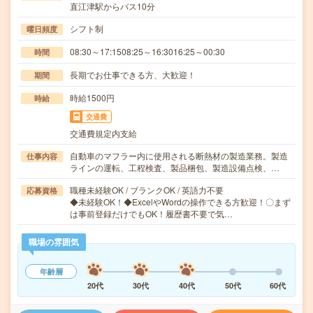
直江津駅からバス10分
シフト制
曜日頻度
08:30～17:1508:25～16:3016:25～00:30
時間
長期でお仕事できる方、大歓迎！
期間
時給1500円
時給
交通費
交通費規定内支給
自動車のマフラー内に使用される断熱材の製造業務。製造
仕事内容
ラインの運転、工程検査、製品梱包、製造設備点検、…
職種未経験OK / ブランクOK / 英語力不要
応募資格
◆未経験OK！◆ExcelやWordの操作できる方歓迎！〇まず
は事前登録だけでもOK！履歴書不要で気…
職場の雰囲気
年齢層
20代
30代
40代
50代
60代