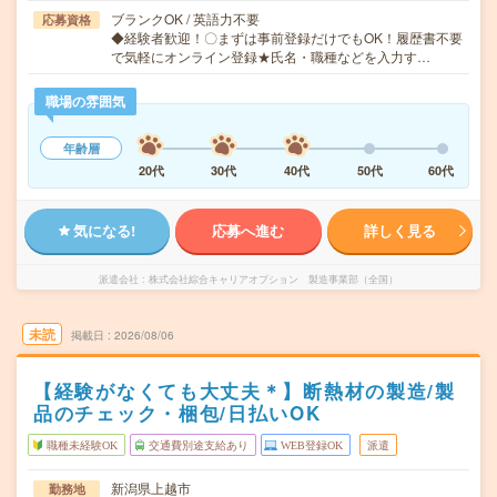
ブランクOK / 英語力不要
応募資格
◆経験者歓迎！〇まずは事前登録だけでもOK！履歴書不要
で気軽にオンライン登録★氏名・職種などを入力す…
職場の雰囲気
年齢層
20代
30代
40代
50代
60代
気になる!
応募へ進む
詳しく見る
派遣会社
株式会社綜合キャリアオプション 製造事業部（全国）
未読
掲載日
2026/08/06
【経験がなくても大丈夫＊】断熱材の製造/製
品のチェック・梱包/日払いOK
職種未経験OK
交通費別途支給あり
WEB登録OK
派遣
新潟県上越市
勤務地