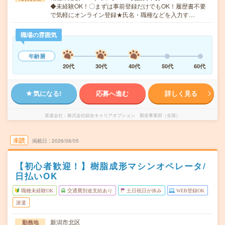
◆未経験OK！〇まずは事前登録だけでもOK！履歴書不要
で気軽にオンライン登録★氏名・職種などを入力す…
職場の雰囲気
年齢層
20代
30代
40代
50代
60代
気になる!
応募へ進む
詳しく見る
派遣会社
株式会社綜合キャリアオプション 製造事業部（全国）
未読
掲載日
2026/08/05
【初心者歓迎！】樹脂成形マシンオペレータ/
日払いOK
職種未経験OK
交通費別途支給あり
土日祝日が休み
WEB登録OK
派遣
新潟市北区
勤務地