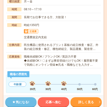
月～金
曜日頻度
08:10～17:10
時間
長期でお仕事できる方、大歓迎！
期間
時給1350円
時給
交通費
交通費規定内支給
民生機器に使用されるプリント基板の組立検査・修正、外
仕事内容
装の組立検査・修正、梱包材組立、製品運搬、製造管…
職種未経験OK / ブランクOK / 英語力不要
応募資格
◆未経験OK！〇まずは事前登録だけでもOK！履歴書不要
で気軽にオンライン登録★氏名・職種などを入力す…
職場の雰囲気
年齢層
20代
30代
40代
50代
60代
気になる!
応募へ進む
詳しく見る