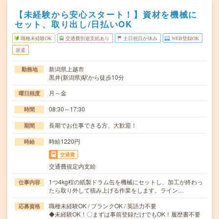
【未経験から安心スタート！】資材を機械に
セット、取り出し/日払いOK
職種未経験OK
交通費別途支給あり
土日祝日が休み
WEB登録OK
派遣
新潟県上越市
勤務地
黒井(新潟県)駅から徒歩10分
月～金
曜日頻度
08:30～17:30
時間
長期でお仕事できる方、大歓迎！
期間
時給1220円
時給
交通費
交通費規定内支給
1つ4kg程の紙製ドラム缶を機械にセットし、加工が終わっ
仕事内容
たら取り外して積み上げる作業をします。ライン…
職種未経験OK / ブランクOK / 英語力不要
応募資格
◆未経験OK！〇まずは事前登録だけでもOK！履歴書不要