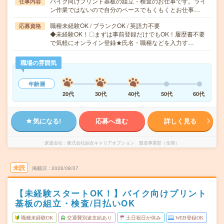
バイク向けプリント基板の組立・検査のお仕事です。ライ
仕事内容
ン作業ではないので自分のペースでもくもくとお仕事…
職種未経験OK / ブランクOK / 英語力不要
応募資格
◆未経験OK！〇まずは事前登録だけでもOK！履歴書不要
で気軽にオンライン登録★氏名・職種などを入力す…
職場の雰囲気
年齢層
20代
30代
40代
50代
60代
気になる!
応募へ進む
詳しく見る
派遣会社
株式会社綜合キャリアオプション 製造事業部（全国）
未読
掲載日
2026/08/07
【未経験スタートOK！】バイク向けプリント
基板の組立・検査/日払いOK
職種未経験OK
交通費別途支給あり
土日祝日が休み
WEB登録OK