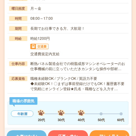
月～金
曜日頻度
08:00～17:00
時間
長期でお仕事できる方、大歓迎！
期間
時給1200円
時給
交通費
交通費規定内支給
断熱パネル製造会社での樹脂成形マシンオペレーターのお
仕事内容
仕事機械の前に立っていただきカンタンな操作や部材…
職種未経験OK / ブランクOK / 英語力不要
応募資格
◆未経験OK！〇まずは事前登録だけでもOK！履歴書不要
で気軽にオンライン登録★氏名・職種などを入力す…
職場の雰囲気
年齢層
20代
30代
40代
50代
60代