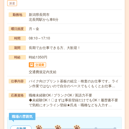
派遣
新潟県長岡市
勤務地
北長岡駅から車6分
月～金
曜日頻度
08:10～17:10
時間
長期でお仕事できる方、大歓迎！
期間
時給1350円
時給
交通費
交通費規定内支給
バイク向けプリント基板の組立・検査のお仕事です。ライ
仕事内容
ン作業ではないので自分のペースでもくもくとお仕事…
職種未経験OK / ブランクOK / 英語力不要
応募資格
◆未経験OK！〇まずは事前登録だけでもOK！履歴書不要
で気軽にオンライン登録★氏名・職種などを入力す…
職場の雰囲気
年齢層