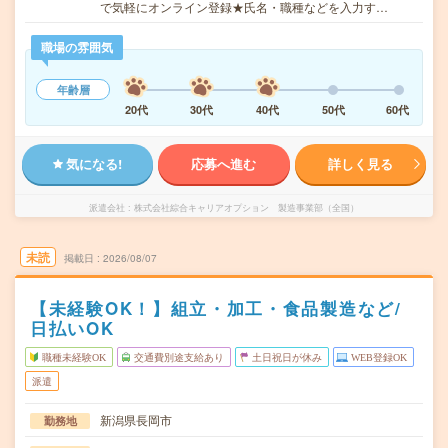
で気軽にオンライン登録★氏名・職種などを入力す…
職場の雰囲気
年齢層
20代
30代
40代
50代
60代
気になる!
応募へ進む
詳しく見る
派遣会社
株式会社綜合キャリアオプション 製造事業部（全国）
未読
掲載日
2026/08/07
【未経験OK！】組立・加工・食品製造など/
日払いOK
職種未経験OK
交通費別途支給あり
土日祝日が休み
WEB登録OK
派遣
新潟県長岡市
勤務地