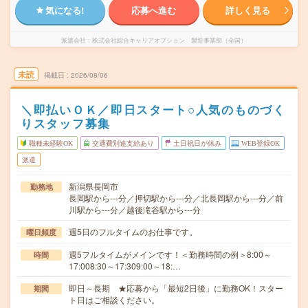
気になる!
応募へ進む
詳しく見る
派遣会社
株式会社綜合キャリアオプション 製造事業部（全国）
未読
掲載日
2026/08/06
＼即払いＯＫ／即日スタート○人気のものづく
りスタッフ募集
職種未経験OK
交通費別途支給あり
土日祝日が休み
WEB登録OK
派遣
新潟県長岡市
勤務地
長岡駅から---分／押切駅から---分／北長岡駅から---分／前
川駅から---分／越後滝谷駅から---分
週5日のフルタイムのお仕事です。
曜日頻度
週5フルタイムがメインです！＜勤務時間の例＞8:00～
時間
17:008:30～17:309:00～18:…
即日～長期 ★応募から「最短2日後」に勤務OK！スター
期間
ト日はご相談ください。