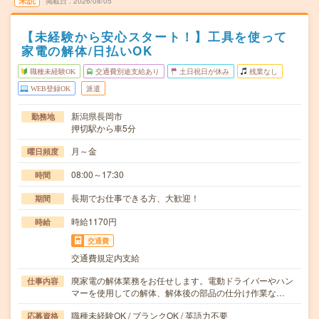
未読
掲載日
2026/08/05
【未経験から安心スタート！】工具を使って
家電の解体/日払いOK
職種未経験OK
交通費別途支給あり
土日祝日が休み
残業なし
WEB登録OK
派遣
新潟県長岡市
勤務地
押切駅から車5分
月～金
曜日頻度
08:00～17:30
時間
長期でお仕事できる方、大歓迎！
期間
時給1170円
時給
交通費
交通費規定内支給
廃家電の解体業務をお任せします。電動ドライバーやハン
仕事内容
マーを使用しての解体、解体後の部品の仕分け作業な…
職種未経験OK / ブランクOK / 英語力不要
応募資格