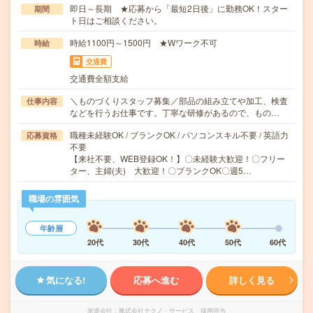
即日～長期 ★応募から「最短2日後」に勤務OK！スター
期間
ト日はご相談ください。
時給1100円～1500円 ★Wワーク不可
時給
交通費
交通費全額支給
＼ものづくりスタッフ募集／部品の組み立てや加工、検査
仕事内容
などを行うお仕事です。丁寧な研修があるので、もの…
職種未経験OK / ブランクOK / パソコンスキル不要 / 英語力
応募資格
不要
【来社不要、WEB登録OK！】〇未経験大歓迎！〇フリー
ター、主婦(夫) 大歓迎！〇ブランクOK〇週5…
職場の雰囲気
年齢層
20代
30代
40代
50代
60代
気になる!
応募へ進む
詳しく見る
派遣会社
株式会社テクノ・サービス 採用担当