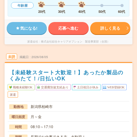
年齢層
20代
30代
40代
50代
60代
気になる!
応募へ進む
詳しく見る
派遣会社
株式会社綜合キャリアオプション 製造事業部（全国）
未読
掲載日
2026/08/05
【未経験スタート大歓迎！】あったか製品の
くみたて！/日払いOK
職種未経験OK
交通費別途支給あり
土日祝日が休み
WEB登録OK
派遣
新潟県柏崎市
勤務地
月～金
曜日頻度
08:10～17:10
時間
長期でお仕事できる方、大歓迎！
期間