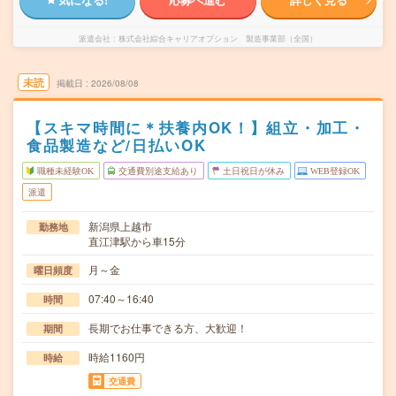
派遣会社
株式会社綜合キャリアオプション 製造事業部（全国）
未読
掲載日
2026/08/08
【スキマ時間に＊扶養内OK！】組立・加工・
食品製造など/日払いOK
職種未経験OK
交通費別途支給あり
土日祝日が休み
WEB登録OK
派遣
新潟県上越市
勤務地
直江津駅から車15分
月～金
曜日頻度
07:40～16:40
時間
長期でお仕事できる方、大歓迎！
期間
時給1160円
時給
交通費