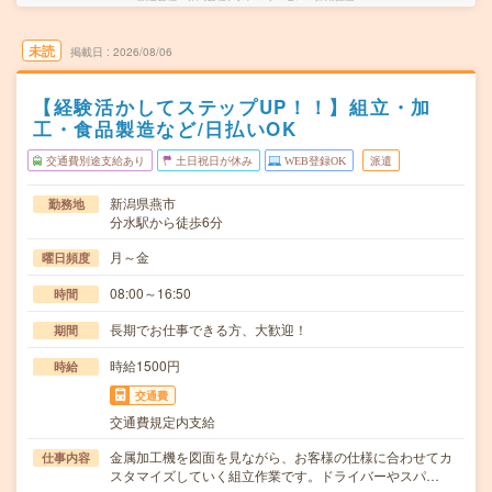
未読
掲載日
2026/08/06
【経験活かしてステップUP！！】組立・加
工・食品製造など/日払いOK
交通費別途支給あり
土日祝日が休み
WEB登録OK
派遣
新潟県燕市
勤務地
分水駅から徒歩6分
月～金
曜日頻度
08:00～16:50
時間
長期でお仕事できる方、大歓迎！
期間
時給1500円
時給
交通費
交通費規定内支給
金属加工機を図面を見ながら、お客様の仕様に合わせてカ
仕事内容
スタマイズしていく組立作業です。ドライバーやスパ…