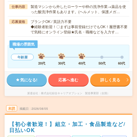
製造マシンから外したローラーや枠の洗浄作業→薬品を使
仕事内容
った酸洗浄作業もあります。(ヘルメット、保護メガ…
ブランクOK / 英語力不要
応募資格
◆経験者歓迎！〇まずは事前登録だけでもOK！履歴書不要
で気軽にオンライン登録★氏名・職種などを入力す…
職場の雰囲気
年齢層
20代
30代
40代
50代
60代
気になる!
応募へ進む
詳しく見る
派遣会社
株式会社綜合キャリアオプション 製造事業部（全国）
未読
掲載日
2026/08/05
【初心者歓迎！】組立・加工・食品製造など/
日払いOK