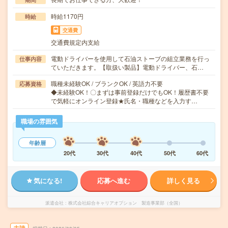
時給1170円
時給
交通費
交通費規定内支給
電動ドライバーを使用して石油ストーブの組立業務を行っ
仕事内容
ていただきます。【取扱い製品】電動ドライバー、石…
職種未経験OK / ブランクOK / 英語力不要
応募資格
◆未経験OK！〇まずは事前登録だけでもOK！履歴書不要
で気軽にオンライン登録★氏名・職種などを入力す…
職場の雰囲気
年齢層
20代
30代
40代
50代
60代
気になる!
応募へ進む
詳しく見る
派遣会社
株式会社綜合キャリアオプション 製造事業部（全国）