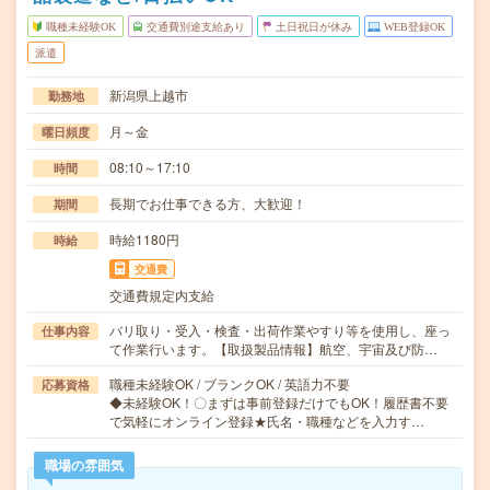
職種未経験OK
交通費別途支給あり
土日祝日が休み
WEB登録OK
派遣
新潟県上越市
勤務地
月～金
曜日頻度
08:10～17:10
時間
長期でお仕事できる方、大歓迎！
期間
時給1180円
時給
交通費
交通費規定内支給
バリ取り・受入・検査・出荷作業やすり等を使用し、座っ
仕事内容
て作業行います。【取扱製品情報】航空、宇宙及び防…
職種未経験OK / ブランクOK / 英語力不要
応募資格
◆未経験OK！〇まずは事前登録だけでもOK！履歴書不要
で気軽にオンライン登録★氏名・職種などを入力す…
職場の雰囲気