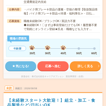
交通費規定内支給
・バイク用ブレーキ部品の運搬・空箱の整理【取扱製品情
仕事内容
報】バイク用ブレーキ部品≪待遇・福利厚生≫・日払…
職種未経験OK / ブランクOK / 英語力不要
応募資格
◆未経験OK！〇まずは事前登録だけでもOK！履歴書不要
で気軽にオンライン登録★氏名・職種などを入力す…
職場の雰囲気
年齢層
20代
30代
40代
50代
60代
気になる!
応募へ進む
詳しく見る
派遣会社
株式会社綜合キャリアオプション 製造事業部（全国）
未読
掲載日
2026/08/08
【未経験スタート大歓迎！】組立・加工・食
品製造など/日払いOK