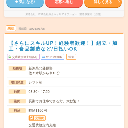
気になる!
応募へ進む
詳しく見る
派遣会社
株式会社綜合キャリアオプション 製造事業部（全国）
未読
掲載日
2026/08/05
【さらにスキルUP！経験者歓迎！】組立・加
工・食品製造など/日払いOK
交通費別途支給あり
WEB登録OK
派遣
新潟県北蒲原郡
勤務地
佐々木駅から車13分
シフト制
曜日頻度
08:30～17:20
時間
長期でお仕事できる方、大歓迎！
期間
時給1150円
時給
交通費
交通費規定内支給