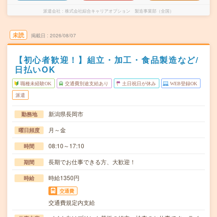
派遣会社
株式会社綜合キャリアオプション 製造事業部（全国）
未読
掲載日
2026/08/07
【初心者歓迎！】組立・加工・食品製造など/
日払いOK
職種未経験OK
交通費別途支給あり
土日祝日が休み
WEB登録OK
派遣
新潟県長岡市
勤務地
月～金
曜日頻度
08:10～17:10
時間
長期でお仕事できる方、大歓迎！
期間
時給1350円
時給
交通費
交通費規定内支給