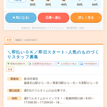
20代
30代
40代
50代
60代
気になる!
応募へ進む
詳しく見る
派遣会社
株式会社綜合キャリアオプション 製造事業部（全国）
未読
掲載日
2026/08/07
＼即払いＯＫ／即日スタート○人気のものづく
りスタッフ募集
職種未経験OK
交通費別途支給あり
土日祝日が休み
WEB登録OK
派遣
新潟市東区
勤務地
越後石山駅から---分／東新潟駅から---分／大形駅から---分
週5日のフルタイムのお仕事です。
曜日頻度
週5フルタイムがメインです！＜勤務時間の例＞8:00～
時間
17:008:30～17:309:00～18:…