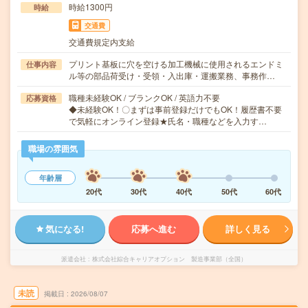
時給1300円
時給
交通費
交通費規定内支給
プリント基板に穴を空ける加工機械に使用されるエンドミ
仕事内容
ル等の部品荷受け・受領・入出庫・運搬業務、事務作…
職種未経験OK / ブランクOK / 英語力不要
応募資格
◆未経験OK！〇まずは事前登録だけでもOK！履歴書不要
で気軽にオンライン登録★氏名・職種などを入力す…
職場の雰囲気
年齢層
20代
30代
40代
50代
60代
気になる!
応募へ進む
詳しく見る
派遣会社
株式会社綜合キャリアオプション 製造事業部（全国）
未読
掲載日
2026/08/07