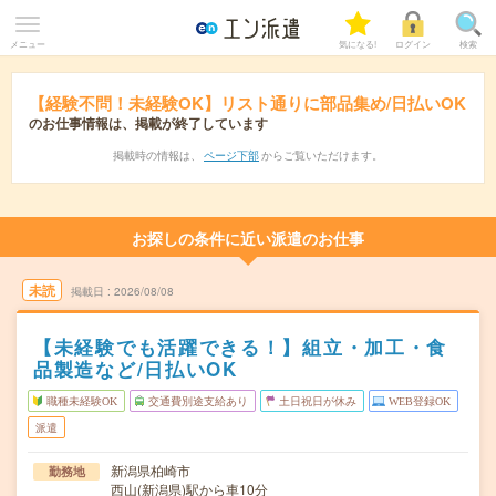
メニュー
気になる!
ログイン
検索
【経験不問！未経験OK】リスト通りに部品集め/日払いOK
のお仕事情報は、掲載が終了しています
掲載時の情報は、
ページ下部
からご覧いただけます。
お探しの条件に近い派遣のお仕事
未読
掲載日
2026/08/08
【未経験でも活躍できる！】組立・加工・食
品製造など/日払いOK
職種未経験OK
交通費別途支給あり
土日祝日が休み
WEB登録OK
派遣
新潟県柏崎市
勤務地
西山(新潟県)駅から車10分