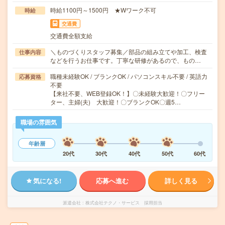
時給1100円～1500円 ★Wワーク不可
時給
交通費
交通費全額支給
＼ものづくりスタッフ募集／部品の組み立てや加工、検査
仕事内容
などを行うお仕事です。丁寧な研修があるので、もの…
職種未経験OK / ブランクOK / パソコンスキル不要 / 英語力
応募資格
不要
【来社不要、WEB登録OK！】〇未経験大歓迎！〇フリー
ター、主婦(夫) 大歓迎！〇ブランクOK〇週5…
職場の雰囲気
年齢層
20代
30代
40代
50代
60代
気になる!
応募へ進む
詳しく見る
派遣会社
株式会社テクノ・サービス 採用担当