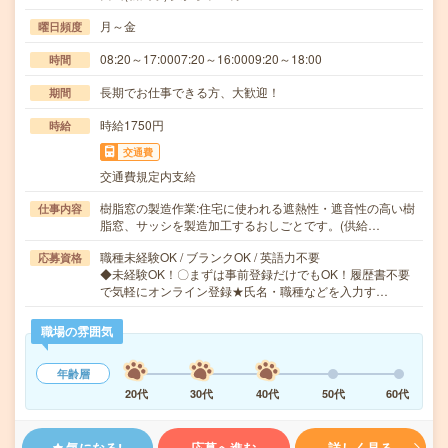
月～金
曜日頻度
08:20～17:0007:20～16:0009:20～18:00
時間
長期でお仕事できる方、大歓迎！
期間
時給1750円
時給
交通費
交通費規定内支給
樹脂窓の製造作業:住宅に使われる遮熱性・遮音性の高い樹
仕事内容
脂窓、サッシを製造加工するおしごとです。(供給…
職種未経験OK / ブランクOK / 英語力不要
応募資格
◆未経験OK！〇まずは事前登録だけでもOK！履歴書不要
で気軽にオンライン登録★氏名・職種などを入力す…
職場の雰囲気
年齢層
20代
30代
40代
50代
60代
気になる!
応募へ進む
詳しく見る