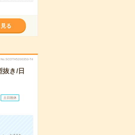
く見る
No.SCOTH5200353-T4
抜き/日
土日祝休