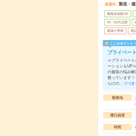
製造・建
派遣先
職種未経験OK
40～50代活躍
職場が禁煙
電
ここがポイント
プライベート
≪プライベート
ーションもUP
の服装の悩み解
整っています！
らけの…
つづき
勤務地
曜日頻度
時間