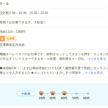
月～金
(2交替)7:00～15:30、15:20～23:50
長期でお仕事できる方、大歓迎！
時給1110～1388円
交通費
交通費規定内支給
機械オペレーターのお仕事です。材料をセットしてボタンを押す、カンタン
の方もすぐにマスターできます！≪待遇・福利厚生≫・日払…
つづきを見る
◆未経験OK！〇まずは事前登録だけでもOK！履歴書不要で気軽にオンライ
種などを入力するだけ★オシゴトただいま少しずつ増加中…
つづきを見る
年齢層
20代
30代
40代
50代
60代