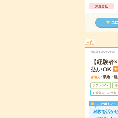
派遣会社
気
未読
掲載日
2026/08/05
【経験者
払いOK
派
製造・建
派遣先
ブランクOK
複
17時前までの仕事
ここがポイント
経験を活か