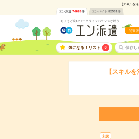
【スキルを活
エン派遣
74686
件
エンバイト
82531
件
ちょうど良いワークライフバランスが叶う
関東版
気になる！リスト
0
保存し
【スキルを
未読