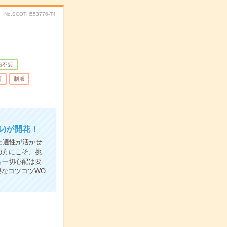
No.SCOTH553776-T4
語不要
可
制服
)が開花！
た適性が活かせ
の方にこそ、挑
も一切心配は要
要なコツコツWO