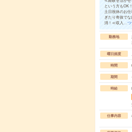
≪経験を活かせ
という方もOK
土日祝休のお仕
ぎたり奇抜でな
消！≪収入…
つ
勤務地
曜日頻度
時間
期間
時給
仕事内容