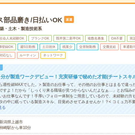
ス部品磨き/日払いOK
派遣
築・土木・製造技術系
社会人未経験OK
ブランクOK
既卒第二新卒OK
複数名募集
OA不要
英
B登録OK
週5日勤務
土日祝休
残業少
交替制勤務
交費支給
車通勤
対応なし
ルーティン
ネットワーク
！
分が製造ワークデビュー！充実研修で秘めた才能(チートスキル
たら適性値MAXでした。> 製造のお仕事って、その他のお仕事とはまるで違っ
ですよ！だから「しっくり来る職場が見つからないんだよなぁ…」とお悩み
いお仕事なんです！手厚いフォロー体制をご用意しているので、未経験の方
タの中に眠っている製造スキル、目覚めさせてみませんか！？< コミュ力不
見る
新潟県上越市
柿崎駅から車10分