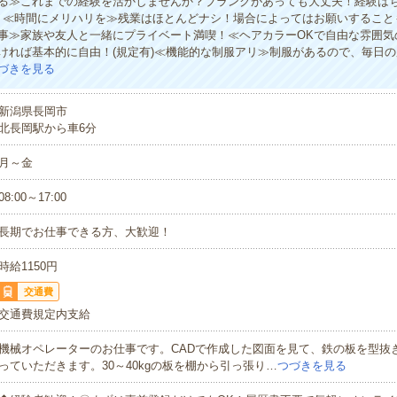
る≫これまでの経験を活かしませんか？ブランクがあっても大丈夫！経験は
！≪時間にメリハリを≫残業はほとんどナシ！場合によってはお願いすること
事≫家族や友人と一緒にプライベート満喫！≪ヘアカラーOKで自由な雰囲気
ければ基本的に自由！(規定有)≪機能的な制服アリ≫制服があるので、毎日
づきを見る
新潟県長岡市
北長岡駅から車6分
月～金
08:00～17:00
長期でお仕事できる方、大歓迎！
時給1150円
交通費
交通費規定内支給
機械オペレーターのお仕事です。CADで作成した図面を見て、鉄の板を型抜
っていただきます。30～40kgの板を棚から引っ張り…
つづきを見る