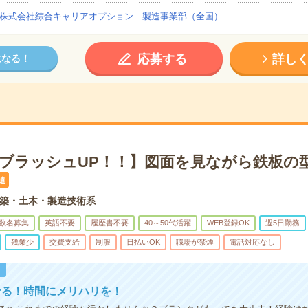
株式会社綜合キャリアオプション 製造事業部（全国）
応募する
詳し
になる！
×ブラッシュUP！！】図面を見ながら鉄板の型
遣
築・土木・製造技術系
数名募集
英語不要
履歴書不要
40～50代活躍
WEB登録OK
週5日勤務
残業少
交費支給
制服
日払いOK
職場が禁煙
電話対応なし
！
せる！時間にメリハリを！