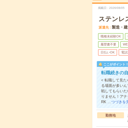
掲載日
2026/08/05
ステンレ
製造・建
派遣先
職種未経験OK
履歴書不要
WE
日払いOK
電話
ここがポイント
転職続きの自
< 転職して見
る場面が多いん
戦してもらいた
りません！アナ
RK …
つづきを
勤務地