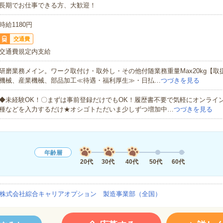
長期でお仕事できる方、大歓迎！
時給1180円
交通費
交通費規定内支給
研磨業務メイン。ワーク取付け・取外し・その他付随業務重量Max20kg【取
機械、産業機械、部品加工≪待遇・福利厚生≫・日払…
つづきを見る
◆未経験OK！〇まずは事前登録だけでもOK！履歴書不要で気軽にオンライ
種などを入力するだけ★オシゴトただいま少しずつ増加中…
つづきを見る
年齢層
20代
30代
40代
50代
60代
株式会社綜合キャリアオプション 製造事業部（全国）