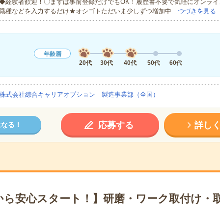
◆経験者歓迎！〇まずは事前登録だけでもOK！履歴書不要で気軽にオンライ
職種などを入力するだけ★オシゴトただいま少しずつ増加中…
つづきを見る
年齢層
20代
30代
40代
50代
60代
株式会社綜合キャリアオプション 製造事業部（全国）
応募する
詳し
になる！
から安心スタート！】研磨・ワーク取付け・取