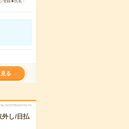
ン登録★氏名・
く見る
No.SCOTH5204753-T4
外し/日払