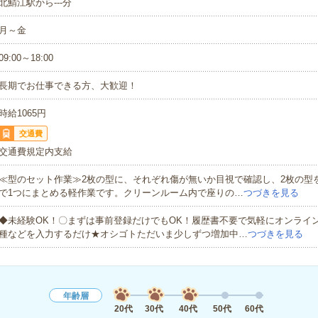
北鯖江駅から---分
月～金
09:00～18:00
長期でお仕事できる方、大歓迎！
時給1065円
交通費
交通費規定内支給
≪型のセット作業≫2枚の型に、それぞれ傷が無いか目視で確認し、2枚の型
で1つにまとめる軽作業です。クリーンルーム内で座りの…
つづきを見る
◆未経験OK！〇まずは事前登録だけでもOK！履歴書不要で気軽にオンライ
種などを入力するだけ★オシゴトただいま少しずつ増加中…
つづきを見る
年齢層
20代
30代
40代
50代
60代