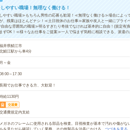
をしやすい職場！無理なく働ける！
しやすい職場≫もちろん男性の応募も歓迎！≪無理なく働ける≫場合によっ
が、残業はほとんどナシ！≪土日祝休のお仕事≫家族や友人と一緒にプライ
で自由な雰囲気の職場≫明るすぎたり奇抜でなければ基本的に自由！(規定有)
まずOK！≪様々なお仕事をご提案≫一人で悩まず気軽に相談できる、派遣の
福井県鯖江市
北鯖江駅から車4分
月～金
08:00～17:30
長期でお仕事できる方、大歓迎！
時給1130円
交通費
交通費規定内支給
メガネのフレームに使用される部品を検査。目視検査が基本で汚れや傷がな
ルを見ながら確認していく業務。その他製品を治具にかける…
つづきを見る