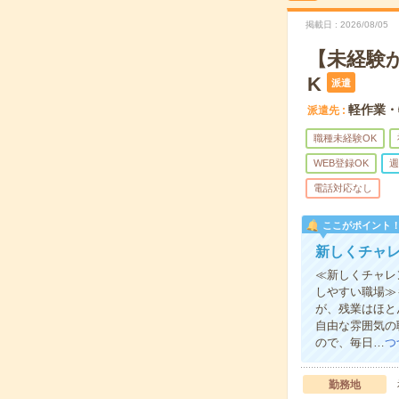
掲載日
2026/08/05
【未経験
K
派遣
軽作業・
派遣先
職種未経験OK
WEB登録OK
週
電話対応なし
ここがポイント
新しくチャ
≪新しくチャレ
しやすい職場≫
が、残業はほと
自由な雰囲気の
ので、毎日…
つ
勤務地