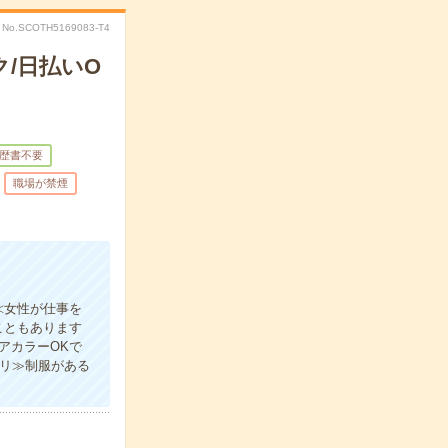
No.SCOTH5169083-T4
/日払いO
歴書不要
職場が禁煙
≪女性が仕事を
こともあります
アカラーOKで
アリ≫制服がある