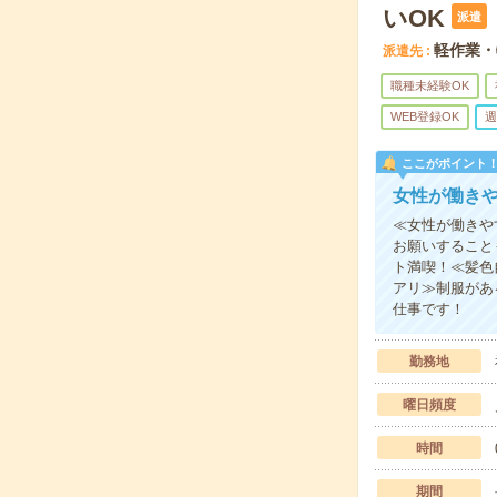
いOK
派遣
軽作業・
派遣先
職種未経験OK
WEB登録OK
週
ここがポイント
女性が働き
≪女性が働きや
お願いすること
ト満喫！≪髪色
アリ≫制服があ
仕事です！
勤務地
曜日頻度
時間
期間