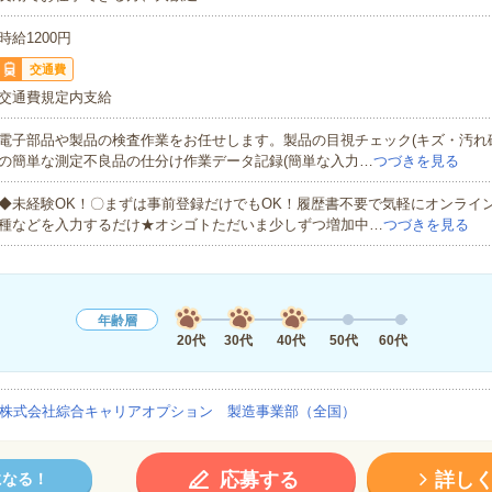
時給1200円
交通費
交通費規定内支給
電子部品や製品の検査作業をお任せします。製品の目視チェック(キズ・汚れ
の簡単な測定不良品の仕分け作業データ記録(簡単な入力…
つづきを見る
◆未経験OK！〇まずは事前登録だけでもOK！履歴書不要で気軽にオンライ
種などを入力するだけ★オシゴトただいま少しずつ増加中…
つづきを見る
年齢層
20代
30代
40代
50代
60代
株式会社綜合キャリアオプション 製造事業部（全国）
応募する
詳し
になる！