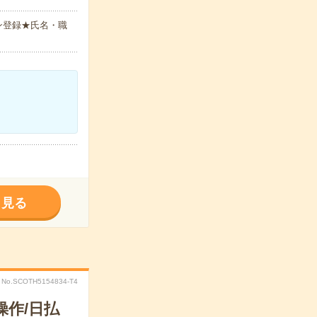
ン登録★氏名・職
く見る
No.SCOTH5154834-T4
作/日払