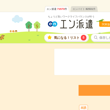
エン派遣
71573
件
エンバイト
82531
件
ちょうど良いワークライフバランスが叶う
関東版
気になる！リスト
0
保存し
未読