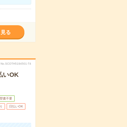
く見る
No.SCOTH5194501-T4
払いOK
歴書不要
り
日払いOK