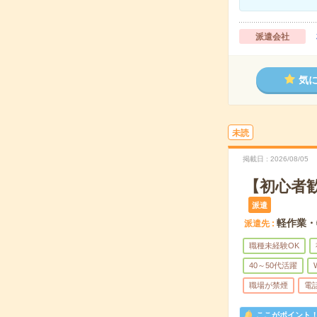
派遣会社
気
未読
掲載日
2026/08/05
【初心者
派遣
軽作業・
派遣先
職種未経験OK
40～50代活躍
職場が禁煙
電
ここがポイント