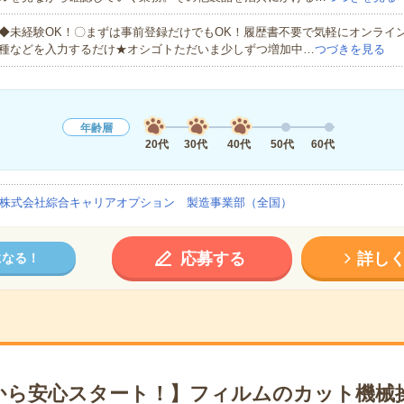
◆未経験OK！〇まずは事前登録だけでもOK！履歴書不要で気軽にオンライ
種などを入力するだけ★オシゴトただいま少しずつ増加中…
つづきを見る
年齢層
20代
30代
40代
50代
60代
株式会社綜合キャリアオプション 製造事業部（全国）
応募する
詳し
になる！
から安心スタート！】フィルムのカット機械操