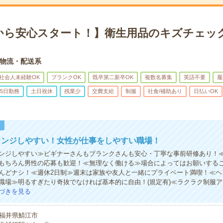
から安心スタート！】衛生用品のキズチェック
物流・配送系
社会人未経験OK
ブランクOK
既卒第二新卒OK
複数名募集
英語不要
履
5日勤務
土日祝休
残業少
交費支給
制服
社食/補助あり
日払いOK
！
レンジしやすい！女性が仕事をしやすい職場！
ンジしやすい≫ビギナーさんもブランクさんも安心・丁寧な事前研修あり！
もちろん男性の応募も歓迎！≪無理なく働ける≫場合によってはお願いする
んどナシ！≪週休2日制≫週末は家族や友人と一緒にプライベート満喫！≪ヘ
職場≫明るすぎたり奇抜でなければ基本的に自由！(規定有)≪ラクラク制服
づきを見る
福井県鯖江市