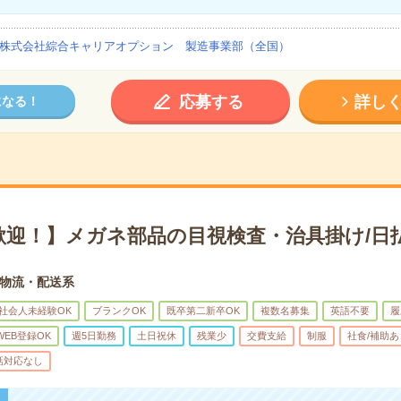
株式会社綜合キャリアオプション 製造事業部（全国）
応募する
詳し
になる！
歓迎！】メガネ部品の目視検査・治具掛け/日
物流・配送系
社会人未経験OK
ブランクOK
既卒第二新卒OK
複数名募集
英語不要
履
WEB登録OK
週5日勤務
土日祝休
残業少
交費支給
制服
社食/補助あ
話対応なし
！