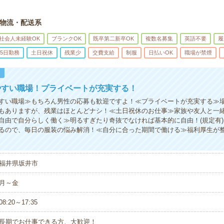
物流・配送系
社会人未経験OK
ブランクOK
既卒第二新卒OK
複数名募集
英語不要
履
5日勤務
土日祝休
残業少
交費支給
制服
日払いOK
職場が禁煙
！
やすい職場！プライベートが充実する！
すい職場≫もちろん男性の応募も歓迎ですよ！≪プライベートが充実する≫
もありますが、残業はほとんどナシ！≪土日祝休のお仕事≫家族や友人と一
自由で自分らしく働く≫明るすぎたり奇抜でなければ基本的に自由！(規定有
るので、毎日の服装の悩み解消！≪自分に合った期間で働ける≫福利厚生が
福井県坂井市
月～金
08:20～17:35
長期でお仕事できる方、大歓迎！