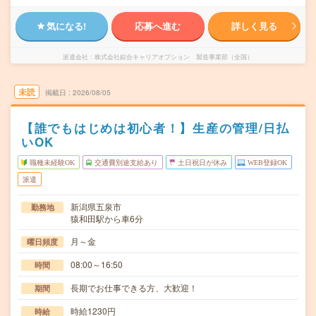
気になる!
応募へ進む
詳しく見る
派遣会社
株式会社綜合キャリアオプション 製造事業部（全国）
未読
掲載日
2026/08/05
【誰でもはじめは初心者！】生産の管理/日払
いOK
職種未経験OK
交通費別途支給あり
土日祝日が休み
WEB登録OK
派遣
新潟県五泉市
勤務地
猿和田駅から車6分
月～金
曜日頻度
08:00～16:50
時間
長期でお仕事できる方、大歓迎！
期間
時給1230円
時給