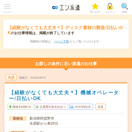
メニュー
気になる!
ログイン
検索
【経験がなくても大丈夫＊】ディスク素材の製造/日払いO
K
のお仕事情報は、掲載が終了しています
掲載時の情報は、
ページ下部
からご覧いただけます。
お探しの条件に近い派遣のお仕事
未読
掲載日
2026/08/07
【経験がなくても大丈夫＊】機械オペレータ
ー/日払いOK
職種未経験OK
交通費別途支給あり
WEB登録OK
派遣
新潟県阿賀野市
勤務地
水原駅から車20分