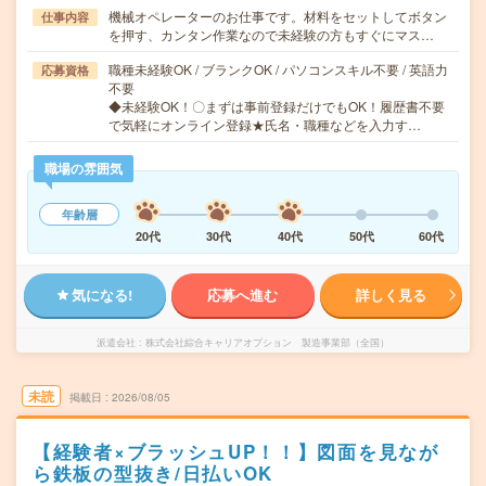
機械オペレーターのお仕事です。材料をセットしてボタン
仕事内容
を押す、カンタン作業なので未経験の方もすぐにマス…
職種未経験OK / ブランクOK / パソコンスキル不要 / 英語力
応募資格
不要
◆未経験OK！〇まずは事前登録だけでもOK！履歴書不要
で気軽にオンライン登録★氏名・職種などを入力す…
職場の雰囲気
年齢層
20代
30代
40代
50代
60代
気になる!
応募へ進む
詳しく見る
派遣会社
株式会社綜合キャリアオプション 製造事業部（全国）
未読
掲載日
2026/08/05
【経験者×ブラッシュUP！！】図面を見なが
ら鉄板の型抜き/日払いOK