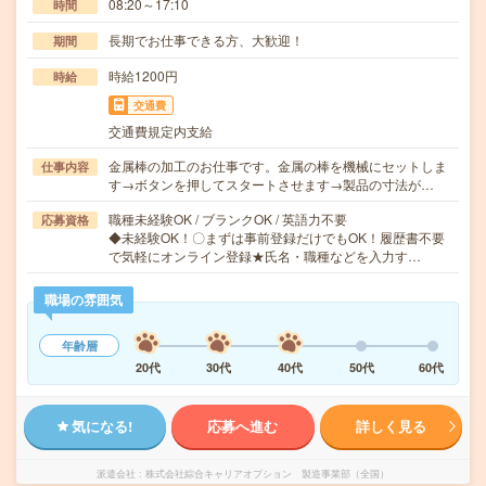
08:20～17:10
時間
長期でお仕事できる方、大歓迎！
期間
時給1200円
時給
交通費
交通費規定内支給
金属棒の加工のお仕事です。金属の棒を機械にセットしま
仕事内容
す→ボタンを押してスタートさせます→製品の寸法が…
職種未経験OK / ブランクOK / 英語力不要
応募資格
◆未経験OK！〇まずは事前登録だけでもOK！履歴書不要
で気軽にオンライン登録★氏名・職種などを入力す…
職場の雰囲気
年齢層
20代
30代
40代
50代
60代
気になる!
応募へ進む
詳しく見る
派遣会社
株式会社綜合キャリアオプション 製造事業部（全国）