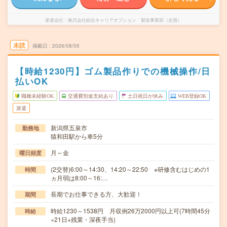
派遣会社
株式会社綜合キャリアオプション 製造事業部（全国）
未読
掲載日
2026/08/05
【時給1230円】ゴム製品作りでの機械操作/日
払いOK
職種未経験OK
交通費別途支給あり
土日祝日が休み
WEB登録OK
派遣
新潟県五泉市
勤務地
猿和田駅から車5分
月～金
曜日頻度
(2交替)6:00～14:30、14:20～22:50 ※研修含むはじめの1
時間
ヵ月弱は8:00～16:…
長期でお仕事できる方、大歓迎！
期間
時給1230～1538円 月収例26万2000円以上可(7時間45分
時給
×21日+残業・深夜手当)