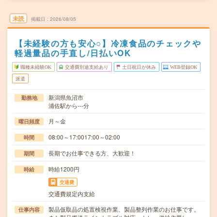
未読
掲載日
2026/08/05
【未経験の方も安心○】冷凍食品のチェックや
軽過量品の手直し/日払いOK
職種未経験OK
交通費別途支給あり
土日祝日が休み
WEB登録OK
派遣
新潟県魚沼市
勤務地
浦佐駅から---分
月～金
曜日頻度
08:00～17:0017:00～02:00
時間
長期でお仕事できる方、大歓迎！
期間
時給1200円
時給
交通費
交通費規定内支給
製品仮取品の処置検視作業、製品整列作業のお仕事です。
仕事内容