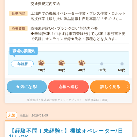
交通費規定内支給
工場内での機械オペレーター作業・プレス作業・ロボット
仕事内容
溶接作業【取り扱い製品情報】自動車部品「モノづく…
職種未経験OK / ブランクOK / 英語力不要
応募資格
◆未経験OK！〇まずは事前登録だけでもOK！履歴書不要
で気軽にオンライン登録★氏名・職種などを入力す…
職場の雰囲気
年齢層
20代
30代
40代
50代
60代
気になる!
応募へ進む
詳しく見る
派遣会社
株式会社綜合キャリアオプション 製造事業部（全国）
未読
掲載日
2026/08/05
【経験不問！未経験○】機械オペレーター/日
払いOK