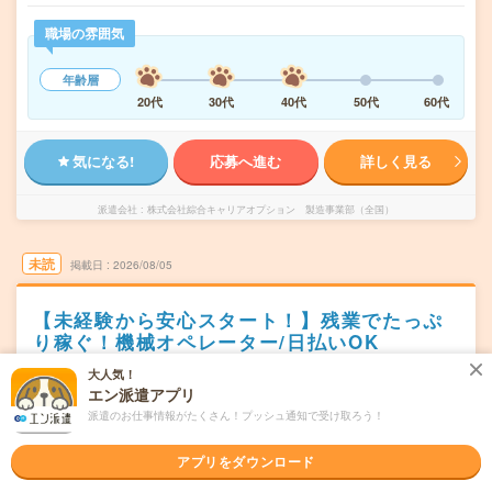
職場の雰囲気
年齢層
20代
30代
40代
50代
60代
気になる!
応募へ進む
詳しく見る
派遣会社
株式会社綜合キャリアオプション 製造事業部（全国）
未読
掲載日
2026/08/05
【未経験から安心スタート！】残業でたっぷ
り稼ぐ！機械オペレーター/日払いOK
大人気！
職種未経験OK
交通費別途支給あり
WEB登録OK
派遣
エン派遣アプリ
新潟県阿賀野市
派遣のお仕事情報がたくさん！プッシュ通知で受け取ろう！
勤務地
水原駅から車20分
アプリをダウンロード
シフト制
曜日頻度