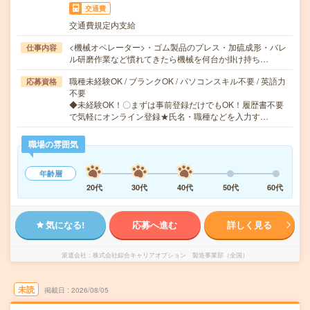
交通費
交通費規定内支給
<機械オペレーター>・ゴム製品のプレス・加硫成形・バレ
仕事内容
ル研磨作業など慣れてきたら機械を何台か掛け持ち…
職種未経験OK / ブランクOK / パソコンスキル不要 / 英語力
応募資格
不要
◆未経験OK！〇まずは事前登録だけでもOK！履歴書不要
で気軽にオンライン登録★氏名・職種などを入力す…
職場の雰囲気
年齢層
20代
30代
40代
50代
60代
気になる!
応募へ進む
詳しく見る
派遣会社
株式会社綜合キャリアオプション 製造事業部（全国）
未読
掲載日
2026/08/05