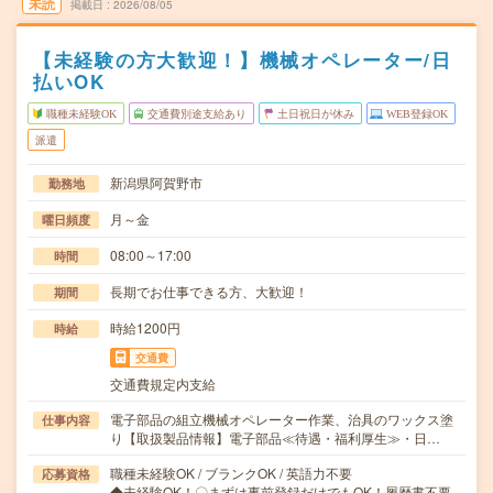
未読
掲載日
2026/08/05
【未経験の方大歓迎！】機械オペレーター/日
払いOK
職種未経験OK
交通費別途支給あり
土日祝日が休み
WEB登録OK
派遣
新潟県阿賀野市
勤務地
月～金
曜日頻度
08:00～17:00
時間
長期でお仕事できる方、大歓迎！
期間
時給1200円
時給
交通費
交通費規定内支給
電子部品の組立機械オペレーター作業、治具のワックス塗
仕事内容
り【取扱製品情報】電子部品≪待遇・福利厚生≫・日…
職種未経験OK / ブランクOK / 英語力不要
応募資格
◆未経験OK！〇まずは事前登録だけでもOK！履歴書不要