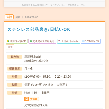
派遣会社
株式会社綜合キャリアオプション 製造事業部（全国）
未読
掲載日
2026/08/05
ステンレス部品磨き/日払いOK
職種未経験OK
交通費別途支給あり
土日祝日が休み
WEB登録OK
派遣
新潟県上越市
勤務地
柿崎駅から車10分
月～金
曜日頻度
(2交替)7:00～15:30、15:20～23:50
時間
長期でお仕事できる方、大歓迎！
期間
時給1110～1388円
時給
交通費
交通費規定内支給