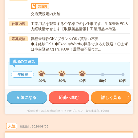
交通費
交通費規定内支給
工業用品を製造する企業様でのお仕事です。生産管理PC入
仕事内容
力経験活かせます【取扱製品情報】工業用品≪待遇…
職種未経験OK / ブランクOK / 英語力不要
応募資格
◆未経験OK！◆ExcelやWordの操作できる方歓迎！〇まず
は事前登録だけでもOK！履歴書不要で気…
職場の雰囲気
年齢層
20代
30代
40代
50代
60代
気になる!
応募へ進む
詳しく見る
派遣会社
株式会社綜合キャリアオプション 製造事業部（全国）
未読
掲載日
2026/08/05