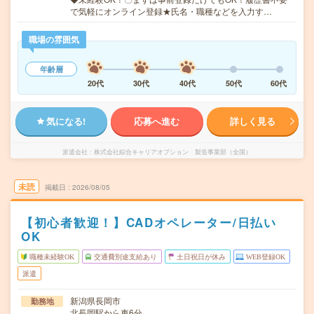
で気軽にオンライン登録★氏名・職種などを入力す…
職場の雰囲気
年齢層
20代
30代
40代
50代
60代
気になる!
応募へ進む
詳しく見る
派遣会社
株式会社綜合キャリアオプション 製造事業部（全国）
未読
掲載日
2026/08/05
【初心者歓迎！】CADオペレーター/日払い
OK
職種未経験OK
交通費別途支給あり
土日祝日が休み
WEB登録OK
派遣
新潟県長岡市
勤務地
北長岡駅から車6分