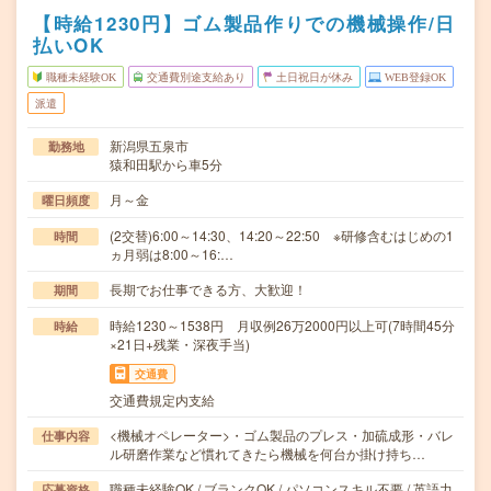
【時給1230円】ゴム製品作りでの機械操作/日
払いOK
職種未経験OK
交通費別途支給あり
土日祝日が休み
WEB登録OK
派遣
新潟県五泉市
勤務地
猿和田駅から車5分
月～金
曜日頻度
(2交替)6:00～14:30、14:20～22:50 ※研修含むはじめの1
時間
ヵ月弱は8:00～16:…
長期でお仕事できる方、大歓迎！
期間
時給1230～1538円 月収例26万2000円以上可(7時間45分
時給
×21日+残業・深夜手当)
交通費
交通費規定内支給
<機械オペレーター>・ゴム製品のプレス・加硫成形・バレ
仕事内容
ル研磨作業など慣れてきたら機械を何台か掛け持ち…
職種未経験OK / ブランクOK / パソコンスキル不要 / 英語力
応募資格