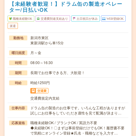
【未経験者歓迎！】ドラム缶の製造オペレー
ター/日払いOK
職種未経験OK
交通費別途支給あり
土日祝日が休み
WEB登録OK
派遣
新潟市東区
勤務地
東新潟駅から車15分
月～金
曜日頻度
08:00～16:30
時間
長期でお仕事できる方、大歓迎！
期間
時給1250円
時給
交通費
交通費規定内支給
ドラム缶の製造のお仕事です。いろんな工程がありますが
仕事内容
試しにお仕事をしていただき適性を見て配属が決まり…
職種未経験OK / ブランクOK / 英語力不要
応募資格
◆未経験OK！〇まずは事前登録だけでもOK！履歴書不要
で気軽にオンライン登録★氏名・職種などを入力す…