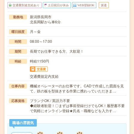
交通費別途支給あり
土日祝日が休み
WEB登録OK
派遣
新潟県長岡市
勤務地
北長岡駅から車6分
月～金
曜日頻度
08:00～17:00
時間
長期でお仕事できる方、大歓迎！
期間
時給1150円
時給
交通費
交通費規定内支給
機械オペレーターのお仕事です。CADで作成した図面を見
仕事内容
て、鉄の板を型抜きする作業に携わっていただきま…
ブランクOK / 英語力不要
応募資格
◆経験者歓迎！〇まずは事前登録だけでもOK！履歴書不要
で気軽にオンライン登録★氏名・職種などを入力す…
職場の雰囲気