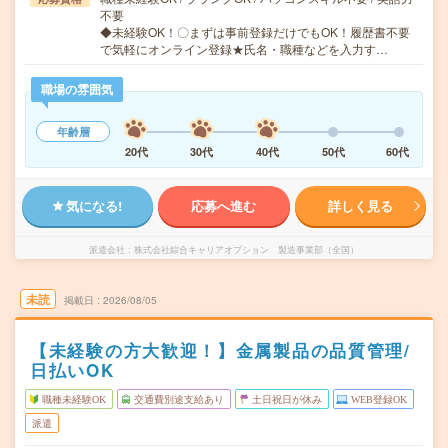
不要
◆未経験OK！〇まずは事前登録だけでもOK！履歴書不要
で気軽にオンライン登録★氏名・職種などを入力す…
職場の雰囲気
年齢層
20代
30代
40代
50代
60代
気になる!
応募へ進む
詳しく見る
派遣会社
株式会社綜合キャリアオプション 製造事業部（全国）
未読
掲載日
2026/08/05
【未経験の方大歓迎！】金属製品の品質管理/
日払いOK
職種未経験OK
交通費別途支給あり
土日祝日が休み
WEB登録OK
派遣