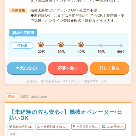
また製品搬送ライントラブル対応、トレー供給作業(…
職種未経験OK / ブランクOK / 英語力不要
応募資格
◆未経験OK！〇まずは事前登録だけでもOK！履歴書不要
で気軽にオンライン登録★氏名・職種などを入力す…
職場の雰囲気
年齢層
20代
30代
40代
50代
60代
気になる!
応募へ進む
詳しく見る
派遣会社
株式会社綜合キャリアオプション 製造事業部（全国）
未読
掲載日
2026/08/05
【未経験の方も安心○】機械オペレーター/日
払いOK
職種未経験OK
交通費別途支給あり
土日祝日が休み
WEB登録OK
派遣