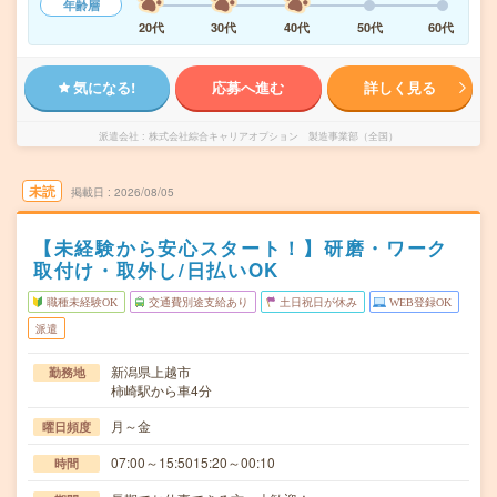
年齢層
20代
30代
40代
50代
60代
気になる!
応募へ進む
詳しく見る
派遣会社
株式会社綜合キャリアオプション 製造事業部（全国）
未読
掲載日
2026/08/05
【未経験から安心スタート！】研磨・ワーク
取付け・取外し/日払いOK
職種未経験OK
交通費別途支給あり
土日祝日が休み
WEB登録OK
派遣
新潟県上越市
勤務地
柿崎駅から車4分
月～金
曜日頻度
07:00～15:5015:20～00:10
時間