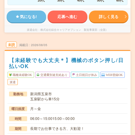
20代
30代
40代
50代
60代
気になる!
応募へ進む
詳しく見る
派遣会社
株式会社綜合キャリアオプション 製造事業部（全国）
未読
掲載日
2026/08/05
【未経験でも大丈夫＊】機械のボタン押し/日
払いOK
職種未経験OK
交通費別途支給あり
土日祝日が休み
WEB登録OK
派遣
新潟県五泉市
勤務地
五泉駅から車15分
月～金
曜日頻度
06:00～15:0015:00～00:00
時間
長期でお仕事できる方、大歓迎！
期間