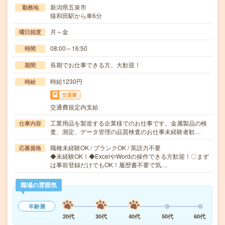
新潟県五泉市
勤務地
猿和田駅から車6分
月～金
曜日頻度
08:00～16:50
時間
長期でお仕事できる方、大歓迎！
期間
時給1230円
時給
交通費
交通費規定内支給
工業用品を製造する企業様でのお仕事です。金属製品の検
仕事内容
査、測定、データ管理の品質検査のお仕事未経験者歓…
職種未経験OK / ブランクOK / 英語力不要
応募資格
◆未経験OK！◆ExcelやWordの操作できる方歓迎！〇まず
は事前登録だけでもOK！履歴書不要で気…
職場の雰囲気
年齢層
20代
30代
40代
50代
60代