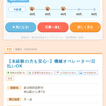
年齢層
20代
30代
40代
50代
60代
気になる!
応募へ進む
詳しく見る
派遣会社
株式会社綜合キャリアオプション 製造事業部（全国）
未読
掲載日
2026/08/05
【未経験の方も安心○】機械オペレーター/日
払いOK
職種未経験OK
交通費別途支給あり
土日祝日が休み
WEB登録OK
派遣
新潟県阿賀野市
勤務地
神山駅から車7分
月～金
曜日頻度