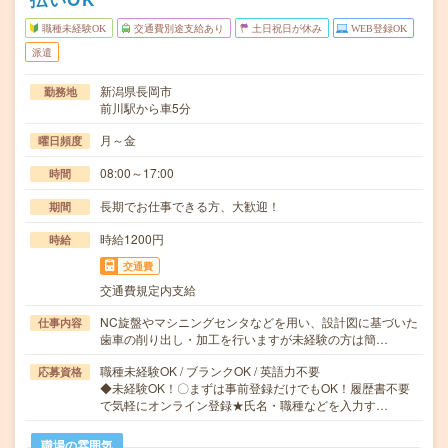
職種未経験OK
交通費別途支給あり
土日祝日が休み
WEB登録OK
派遣
新潟県長岡市
勤務地
前川駅から車5分
月～金
曜日頻度
08:00～17:00
時間
長期でお仕事できる方、大歓迎！
期間
時給1200円
時給
交通費
交通費規定内支給
NC旋盤やマシニングセンタなどを用い、設計図に基づいた
仕事内容
歯車の削り出し・加工を行いますが未経験の方は簡…
職種未経験OK / ブランクOK / 英語力不要
応募資格
◆未経験OK！〇まずは事前登録だけでもOK！履歴書不要
で気軽にオンライン登録★氏名・職種などを入力す…
職場の雰囲気