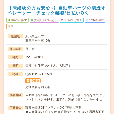
【未経験の方も安心○】自動車パーツの製造オ
ペレーター・チェック業務/日払いOK
職種未経験OK
交通費別途支給あり
土日祝日が休み
WEB登録OK
派遣
新潟県五泉市
勤務地
五泉駅から車15分
月～金
曜日頻度
15:00～00:00
時間
長期でお仕事できる方、大歓迎！
期間
時給1220～1525円
時給
交通費
交通費規定内支給
自動車部品の製造オペレーターのお仕事。部品を機械にセ
仕事内容
ットしボタンを押す、出てきた製品に傷がないかや寸…
職種未経験OK / ブランクOK / 英語力不要
応募資格
◆未経験OK！〇まずは事前登録だけでもOK！履歴書不要