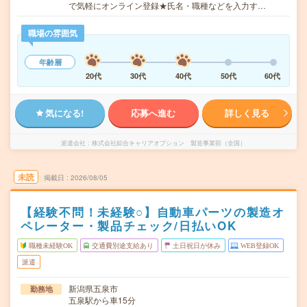
で気軽にオンライン登録★氏名・職種などを入力す…
職場の雰囲気
年齢層
20代
30代
40代
50代
60代
気になる!
応募へ進む
詳しく見る
派遣会社
株式会社綜合キャリアオプション 製造事業部（全国）
未読
掲載日
2026/08/05
【経験不問！未経験○】自動車パーツの製造オ
ペレーター・製品チェック/日払いOK
職種未経験OK
交通費別途支給あり
土日祝日が休み
WEB登録OK
派遣
新潟県五泉市
勤務地
五泉駅から車15分