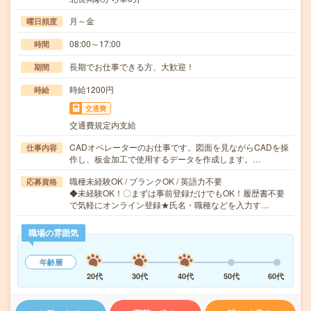
月～金
曜日頻度
08:00～17:00
時間
長期でお仕事できる方、大歓迎！
期間
時給1200円
時給
交通費
交通費規定内支給
CADオペレーターのお仕事です。図面を見ながらCADを操
仕事内容
作し、板金加工で使用するデータを作成します。…
職種未経験OK / ブランクOK / 英語力不要
応募資格
◆未経験OK！〇まずは事前登録だけでもOK！履歴書不要
で気軽にオンライン登録★氏名・職種などを入力す…
職場の雰囲気
年齢層
20代
30代
40代
50代
60代