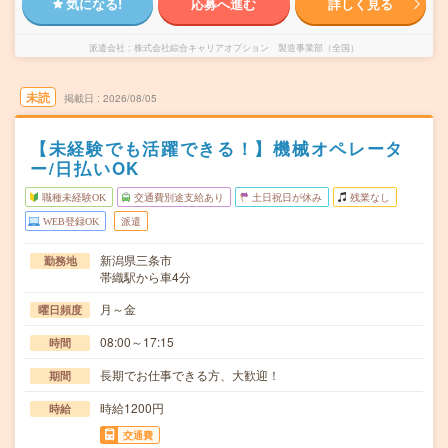
気になる!
応募へ進む
詳しく見る
派遣会社
株式会社綜合キャリアオプション 製造事業部（全国）
未読
掲載日
2026/08/05
【未経験でも活躍できる！】機械オペレータ
ー/日払いOK
職種未経験OK
交通費別途支給あり
土日祝日が休み
残業なし
WEB登録OK
派遣
新潟県三条市
勤務地
帯織駅から車4分
月～金
曜日頻度
08:00～17:15
時間
長期でお仕事できる方、大歓迎！
期間
時給1200円
時給
交通費