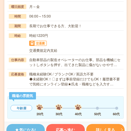
月～金
曜日頻度
06:00～15:00
時間
長期でお仕事できる方、大歓迎！
期間
時給1220円
時給
交通費
交通費規定内支給
自動車部品の製造オペレーターのお仕事。部品を機械にセ
仕事内容
ットしボタンを押す、出てきた製品に傷がないかや寸…
職種未経験OK / ブランクOK / 英語力不要
応募資格
◆未経験OK！〇まずは事前登録だけでもOK！履歴書不要
で気軽にオンライン登録★氏名・職種などを入力す…
職場の雰囲気
年齢層
20代
30代
40代
50代
60代
気になる!
応募へ進む
詳しく見る