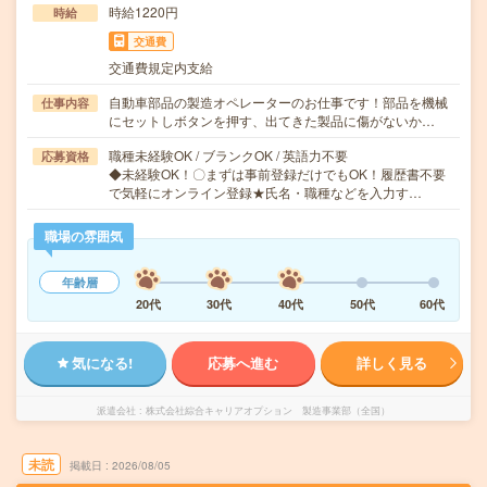
時給1220円
時給
交通費
交通費規定内支給
自動車部品の製造オペレーターのお仕事です！部品を機械
仕事内容
にセットしボタンを押す、出てきた製品に傷がないか…
職種未経験OK / ブランクOK / 英語力不要
応募資格
◆未経験OK！〇まずは事前登録だけでもOK！履歴書不要
で気軽にオンライン登録★氏名・職種などを入力す…
職場の雰囲気
年齢層
20代
30代
40代
50代
60代
気になる!
応募へ進む
詳しく見る
派遣会社
株式会社綜合キャリアオプション 製造事業部（全国）
未読
掲載日
2026/08/05