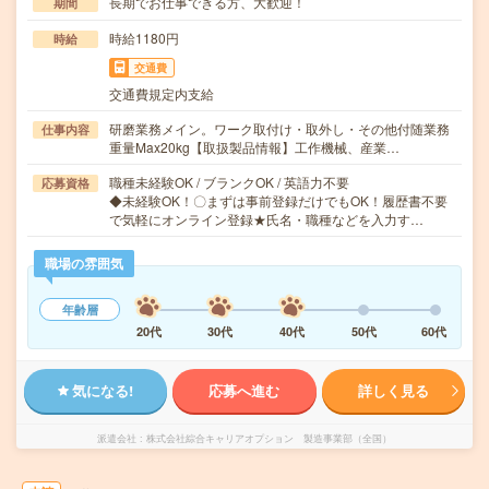
長期でお仕事できる方、大歓迎！
期間
時給1180円
時給
交通費
交通費規定内支給
研磨業務メイン。ワーク取付け・取外し・その他付随業務
仕事内容
重量Max20kg【取扱製品情報】工作機械、産業…
職種未経験OK / ブランクOK / 英語力不要
応募資格
◆未経験OK！〇まずは事前登録だけでもOK！履歴書不要
で気軽にオンライン登録★氏名・職種などを入力す…
職場の雰囲気
年齢層
20代
30代
40代
50代
60代
気になる!
応募へ進む
詳しく見る
派遣会社
株式会社綜合キャリアオプション 製造事業部（全国）