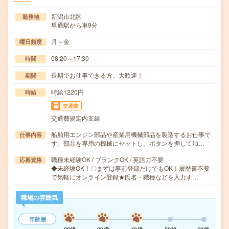
新潟市北区
勤務地
早通駅から車9分
月～金
曜日頻度
08:20～17:30
時間
長期でお仕事できる方、大歓迎！
期間
時給1220円
時給
交通費
交通費規定内支給
船舶用エンジン部品や産業用機械部品を製造するお仕事で
仕事内容
す。部品を専用の機械にセットし、ボタンを押して加…
職種未経験OK / ブランクOK / 英語力不要
応募資格
◆未経験OK！〇まずは事前登録だけでもOK！履歴書不要
で気軽にオンライン登録★氏名・職種などを入力す…
職場の雰囲気
年齢層