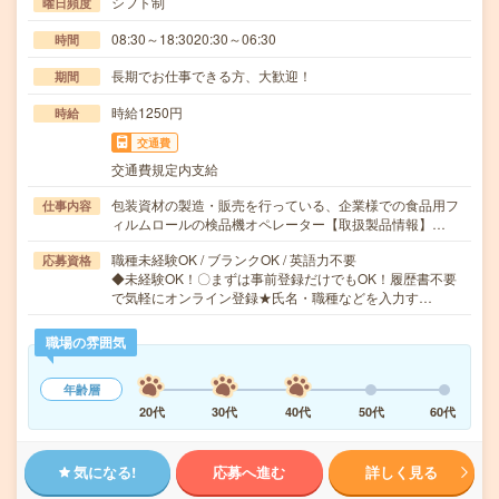
シフト制
曜日頻度
08:30～18:3020:30～06:30
時間
長期でお仕事できる方、大歓迎！
期間
時給1250円
時給
交通費
交通費規定内支給
包装資材の製造・販売を行っている、企業様での食品用フ
仕事内容
ィルムロールの検品機オペレーター【取扱製品情報】…
職種未経験OK / ブランクOK / 英語力不要
応募資格
◆未経験OK！〇まずは事前登録だけでもOK！履歴書不要
で気軽にオンライン登録★氏名・職種などを入力す…
職場の雰囲気
年齢層
20代
30代
40代
50代
60代
気になる!
応募へ進む
詳しく見る