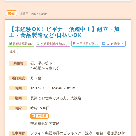
未読
掲載日
2026/08/05
【未経験OK！ビギナー活躍中！】組立・加
工・食品製造など/日払いOK
職種未経験OK
交通費別途支給あり
土日祝日が休み
WEB登録OK
派遣
石川県小松市
勤務地
小松駅から車15分
月～金
曜日頻度
15:15～00:0023:30～08:15
時間
長期でお仕事できる方、大歓迎！
期間
時給1500円
時給
交通費
交通費規定内支給
ファイン機器部品のピッキング・洗浄・梱包・運搬及び付
仕事内容