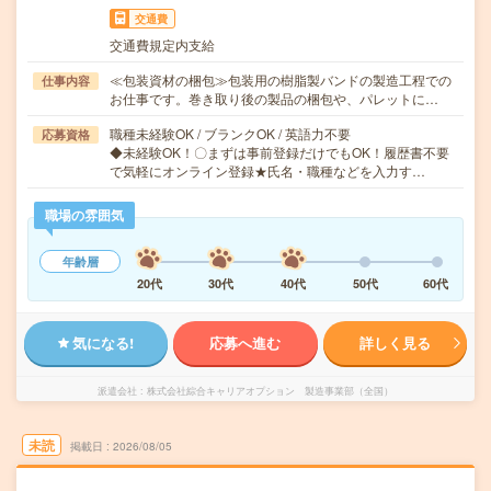
交通費
交通費規定内支給
≪包装資材の梱包≫包装用の樹脂製バンドの製造工程での
仕事内容
お仕事です。巻き取り後の製品の梱包や、パレットに…
職種未経験OK / ブランクOK / 英語力不要
応募資格
◆未経験OK！〇まずは事前登録だけでもOK！履歴書不要
で気軽にオンライン登録★氏名・職種などを入力す…
職場の雰囲気
年齢層
20代
30代
40代
50代
60代
気になる!
応募へ進む
詳しく見る
派遣会社
株式会社綜合キャリアオプション 製造事業部（全国）
未読
掲載日
2026/08/05