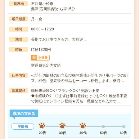
石川県小松市
勤務地
粟津(石川県)駅から車15分
月～金
曜日頻度
08:30～17:20
時間
長期でお仕事できる方、大歓迎！
期間
時給1320円
時給
交通費
交通費規定内支給
≪間仕切部材の組立及び梱包業務≫間仕切り用パーツの組
仕事内容
立、梱包。塗装後の部品を一つ一つ梱包します。梱包…
職種未経験OK / ブランクOK / 英語力不要
応募資格
◆未経験OK！〇まずは事前登録だけでもOK！履歴書不要
で気軽にオンライン登録★氏名・職種などを入力す…
職場の雰囲気
年齢層
20代
30代
40代
50代
60代