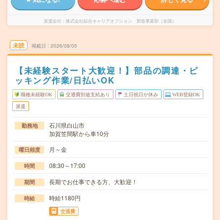
派遣会社
株式会社綜合キャリアオプション 製造事業部（全国）
未読
掲載日
2026/08/05
【未経験スタート大歓迎！】部品の調達・ピ
ッキング作業/日払いOK
職種未経験OK
交通費別途支給あり
土日祝日が休み
WEB登録OK
派遣
石川県白山市
勤務地
加賀笠間駅から車10分
月～金
曜日頻度
08:30～17:00
時間
長期でお仕事できる方、大歓迎！
期間
時給1180円
時給
交通費