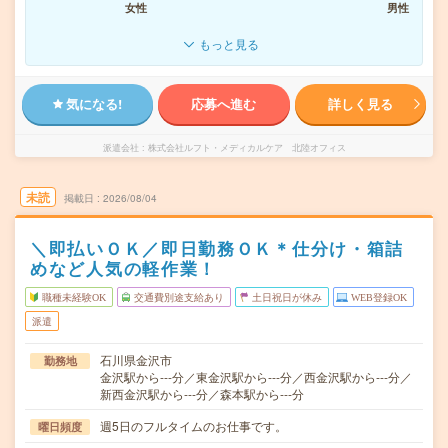
女性
男性
もっと見る
気になる!
応募へ進む
詳しく見る
派遣会社
株式会社ルフト・メディカルケア 北陸オフィス
未読
掲載日
2026/08/04
＼即払いＯＫ／即日勤務ＯＫ＊仕分け・箱詰
めなど人気の軽作業！
職種未経験OK
交通費別途支給あり
土日祝日が休み
WEB登録OK
派遣
石川県金沢市
勤務地
金沢駅から---分／東金沢駅から---分／西金沢駅から---分／
新西金沢駅から---分／森本駅から---分
週5日のフルタイムのお仕事です。
曜日頻度