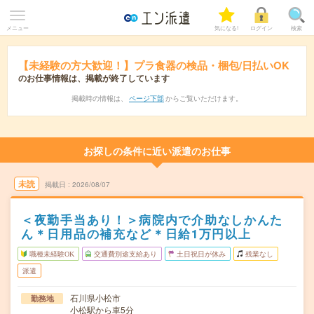
メニュー
気になる!
ログイン
検索
【未経験の方大歓迎！】プラ食器の検品・梱包/日払いOK
のお仕事情報は、掲載が終了しています
掲載時の情報は、
ページ下部
からご覧いただけます。
お探しの条件に近い派遣のお仕事
未読
掲載日
2026/08/07
＜夜勤手当あり！＞病院内で介助なしかんた
ん＊日用品の補充など＊日給1万円以上
職種未経験OK
交通費別途支給あり
土日祝日が休み
残業なし
派遣
石川県小松市
勤務地
小松駅から車5分