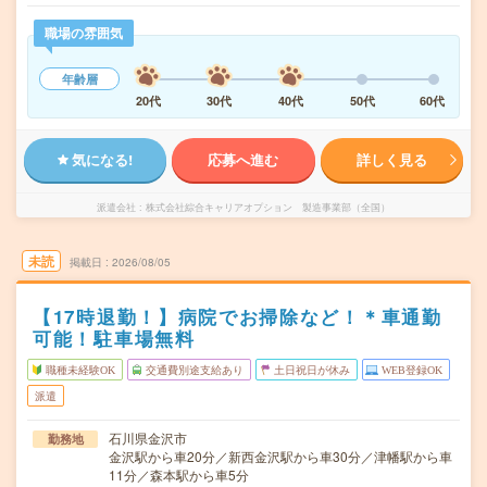
職場の雰囲気
年齢層
20代
30代
40代
50代
60代
気になる!
応募へ進む
詳しく見る
派遣会社
株式会社綜合キャリアオプション 製造事業部（全国）
未読
掲載日
2026/08/05
【17時退勤！】病院でお掃除など！＊車通勤
可能！駐車場無料
職種未経験OK
交通費別途支給あり
土日祝日が休み
WEB登録OK
派遣
石川県金沢市
勤務地
金沢駅から車20分／新西金沢駅から車30分／津幡駅から車
11分／森本駅から車5分