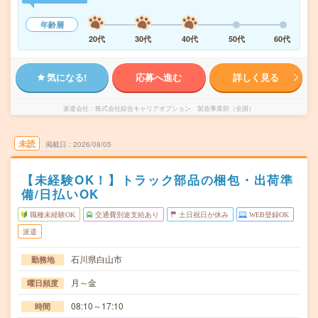
年齢層
20代
30代
40代
50代
60代
気になる!
応募へ進む
詳しく見る
派遣会社
株式会社綜合キャリアオプション 製造事業部（全国）
未読
掲載日
2026/08/05
【未経験OK！】トラック部品の梱包・出荷準
備/日払いOK
職種未経験OK
交通費別途支給あり
土日祝日が休み
WEB登録OK
派遣
石川県白山市
勤務地
月～金
曜日頻度
08:10～17:10
時間