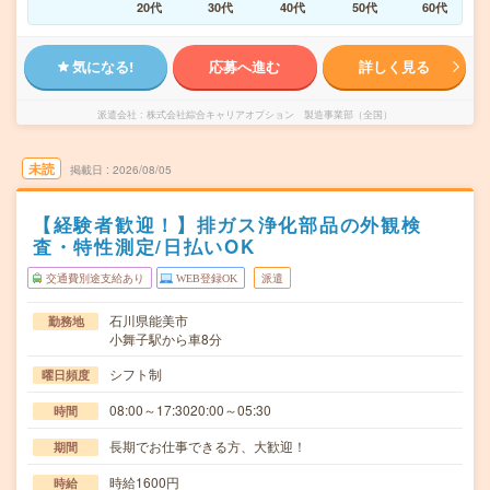
20代
30代
40代
50代
60代
気になる!
応募へ進む
詳しく見る
派遣会社
株式会社綜合キャリアオプション 製造事業部（全国）
未読
掲載日
2026/08/05
【経験者歓迎！】排ガス浄化部品の外観検
査・特性測定/日払いOK
交通費別途支給あり
WEB登録OK
派遣
石川県能美市
勤務地
小舞子駅から車8分
シフト制
曜日頻度
08:00～17:3020:00～05:30
時間
長期でお仕事できる方、大歓迎！
期間
時給1600円
時給