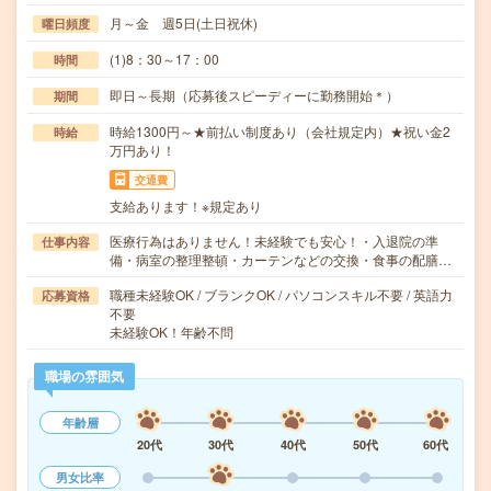
月～金 週5日(土日祝休)
曜日頻度
(1)8：30～17：00
時間
即日～長期（応募後スピーディーに勤務開始＊）
期間
時給1300円～★前払い制度あり（会社規定内）★祝い金2
時給
万円あり！
交通費
支給あります！※規定あり
医療行為はありません！未経験でも安心！・入退院の準
仕事内容
備・病室の整理整頓・カーテンなどの交換・食事の配膳…
職種未経験OK / ブランクOK / パソコンスキル不要 / 英語力
応募資格
不要
未経験OK！年齢不問
職場の雰囲気
年齢層
20代
30代
40代
50代
60代
男女比率