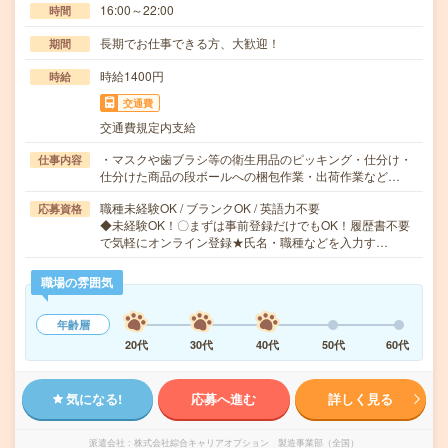
16:00～22:00
時間
長期でお仕事できる方、大歓迎！
期間
時給1400円
時給
交通費
交通費規定内支給
・マスクや歯ブラシ等の衛生用品のピッキング・仕分け・
仕事内容
仕分けた商品の段ボールへの梱包作業・出荷作業など…
職種未経験OK / ブランクOK / 英語力不要
応募資格
◆未経験OK！〇まずは事前登録だけでもOK！履歴書不要
で気軽にオンライン登録★氏名・職種などを入力す…
職場の雰囲気
年齢層
20代
30代
40代
50代
60代
気になる!
応募へ進む
詳しく見る
派遣会社
株式会社綜合キャリアオプション 製造事業部（全国）