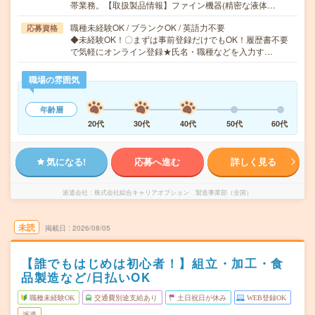
帯業務。【取扱製品情報】ファイン機器(精密な液体…
職種未経験OK / ブランクOK / 英語力不要
応募資格
◆未経験OK！〇まずは事前登録だけでもOK！履歴書不要
で気軽にオンライン登録★氏名・職種などを入力す…
職場の雰囲気
年齢層
20代
30代
40代
50代
60代
気になる!
応募へ進む
詳しく見る
派遣会社
株式会社綜合キャリアオプション 製造事業部（全国）
未読
掲載日
2026/08/05
【誰でもはじめは初心者！】組立・加工・食
品製造など/日払いOK
職種未経験OK
交通費別途支給あり
土日祝日が休み
WEB登録OK
派遣