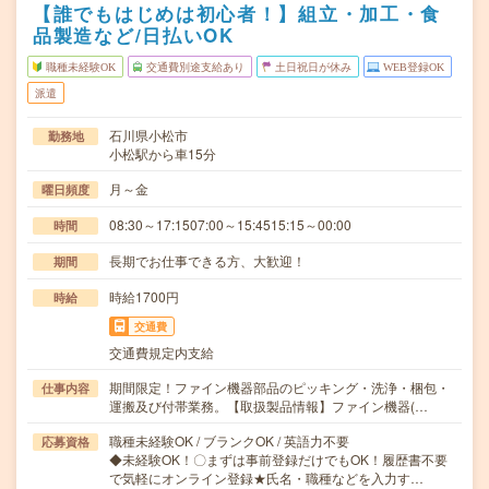
【誰でもはじめは初心者！】組立・加工・食
品製造など/日払いOK
職種未経験OK
交通費別途支給あり
土日祝日が休み
WEB登録OK
派遣
石川県小松市
勤務地
小松駅から車15分
月～金
曜日頻度
08:30～17:1507:00～15:4515:15～00:00
時間
長期でお仕事できる方、大歓迎！
期間
時給1700円
時給
交通費
交通費規定内支給
期間限定！ファイン機器部品のピッキング・洗浄・梱包・
仕事内容
運搬及び付帯業務。【取扱製品情報】ファイン機器(…
職種未経験OK / ブランクOK / 英語力不要
応募資格
◆未経験OK！〇まずは事前登録だけでもOK！履歴書不要
で気軽にオンライン登録★氏名・職種などを入力す…