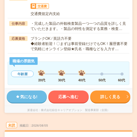
交通費
交通費規定内支給
・完成した製品の外観検査製品一つ一つの品質を詳しく見
仕事内容
ていただきます。・製品の特性を測定する業務・検査…
ブランクOK / 英語力不要
応募資格
◆経験者歓迎！〇まずは事前登録だけでもOK！履歴書不要
で気軽にオンライン登録★氏名・職種などを入力す…
職場の雰囲気
年齢層
20代
30代
40代
50代
60代
気になる!
応募へ進む
詳しく見る
派遣会社
株式会社綜合キャリアオプション 製造事業部（全国）
未読
掲載日
2026/08/05