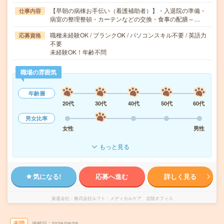
【早朝の病棟お手伝い（看護補助者）】・入退院の準備・
仕事内容
病室の整理整頓・カーテンなどの交換・食事の配膳～…
職種未経験OK / ブランクOK / パソコンスキル不要 / 英語力
応募資格
不要
未経験OK！年齢不問
職場の雰囲気
年齢層
20代
30代
40代
50代
60代
男女比率
女性
男性
もっと見る
気になる!
応募へ進む
詳しく見る
派遣会社
株式会社ルフト・メディカルケア 北陸オフィス
未読
掲載日
2026/08/05