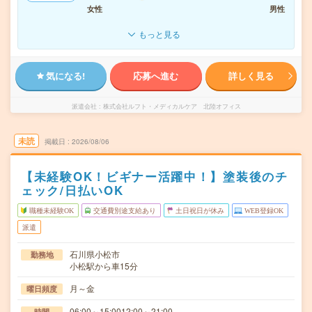
女性
男性
もっと見る
気になる!
応募へ進む
詳しく見る
派遣会社
株式会社ルフト・メディカルケア 北陸オフィス
未読
掲載日
2026/08/06
【未経験OK！ビギナー活躍中！】塗装後のチ
ェック/日払いOK
職種未経験OK
交通費別途支給あり
土日祝日が休み
WEB登録OK
派遣
石川県小松市
勤務地
小松駅から車15分
月～金
曜日頻度
06:00～15:0012:00～21:00
時間