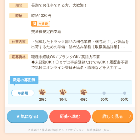
長期でお仕事できる方、大歓迎！
期間
時給1320円
時給
交通費
交通費規定内支給
・完成したトラック部品の梱包業務・梱包完了した製品を
仕事内容
出荷するための準備・詰め込み業務【取扱製品詳細】…
職種未経験OK / ブランクOK / 英語力不要
応募資格
◆未経験OK！〇まずは事前登録だけでもOK！履歴書不要
で気軽にオンライン登録★氏名・職種などを入力す…
職場の雰囲気
年齢層
20代
30代
40代
50代
60代
気になる!
応募へ進む
詳しく見る
派遣会社
株式会社綜合キャリアオプション 製造事業部（全国）