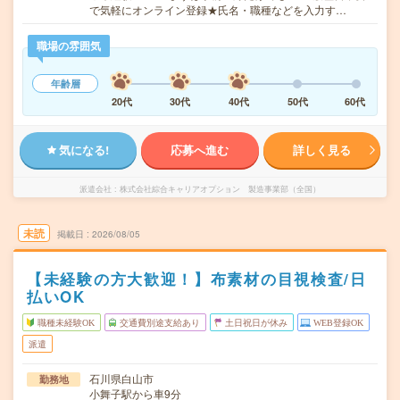
で気軽にオンライン登録★氏名・職種などを入力す…
職場の雰囲気
年齢層
20代
30代
40代
50代
60代
気になる!
応募へ進む
詳しく見る
派遣会社
株式会社綜合キャリアオプション 製造事業部（全国）
未読
掲載日
2026/08/05
【未経験の方大歓迎！】布素材の目視検査/日
払いOK
職種未経験OK
交通費別途支給あり
土日祝日が休み
WEB登録OK
派遣
石川県白山市
勤務地
小舞子駅から車9分