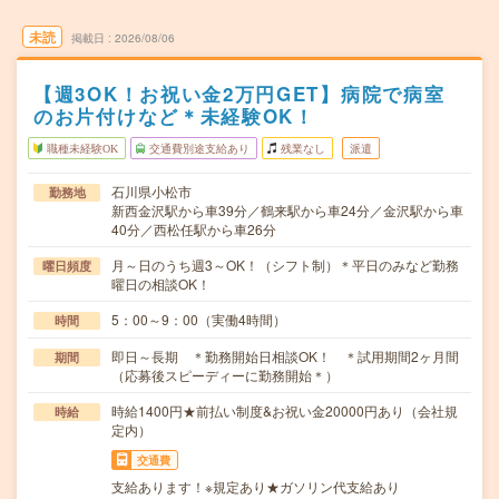
未読
掲載日
2026/08/06
【週3OK！お祝い金2万円GET】病院で病室
のお片付けなど＊未経験OK！
職種未経験OK
交通費別途支給あり
残業なし
派遣
石川県小松市
勤務地
新西金沢駅から車39分／鶴来駅から車24分／金沢駅から車
40分／西松任駅から車26分
月～日のうち週3～OK！（シフト制）＊平日のみなど勤務
曜日頻度
曜日の相談OK！
5：00～9：00（実働4時間）
時間
即日～長期 ＊勤務開始日相談OK！ ＊試用期間2ヶ月間
期間
（応募後スピーディーに勤務開始＊）
時給1400円★前払い制度&お祝い金20000円あり（会社規
時給
定内）
交通費
支給あります！※規定あり★ガソリン代支給あり