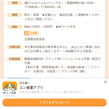
週5フルタイムがメインです！＜勤務時間の例＞8:00～
時間
17:008:30～17:309:00～18:…
即日～長期 ★応募から「最短2日後」に勤務OK！スター
期間
ト日はご相談ください。
時給1100円～1350円 ★Wワーク不可
時給
交通費
交通費全額支給
▼仕事内容製造や軽作業を中心に、あなたのご希望に合わ
仕事内容
せたお仕事をご紹介します！＼未経験の方も大歓迎！…
職種未経験OK / ブランクOK / パソコンスキル不要 / 英語力
応募資格
不要
【来社不要、WEB登録OK！】〇未経験大歓迎！〇フリー
ター、主婦(夫) 大歓迎！〇ブランクOK〇週5…
職場の雰囲気
大人気！
エン派遣アプリ
年齢層
派遣のお仕事情報がたくさん！プッシュ通知で受け取ろう！
20代
30代
40代
50代
60代
アプリをダウンロード