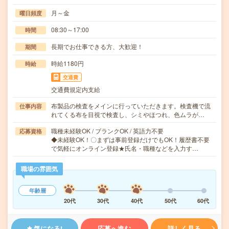
月～金
曜日頻度
08:30～17:00
時間
長期でお仕事できる方、大歓迎！
期間
時給1180円
時給
交通費
交通費規定内支給
布製品の検査をメインに行っていただきます。検査機で流
仕事内容
れてくる布を目視で検査し、シミやほつれ、色ムラが…
職種未経験OK / ブランクOK / 英語力不要
応募資格
◆未経験OK！〇まずは事前登録だけでもOK！履歴書不要
で気軽にオンライン登録★氏名・職種などを入力す…
職場の雰囲気
年齢層
20代
30代
40代
50代
60代
気になる!
応募へ進む
詳しく見る