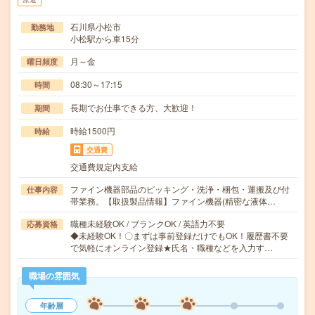
石川県小松市
勤務地
小松駅から車15分
月～金
曜日頻度
08:30～17:15
時間
長期でお仕事できる方、大歓迎！
期間
時給1500円
時給
交通費
交通費規定内支給
ファイン機器部品のピッキング・洗浄・梱包・運搬及び付
仕事内容
帯業務。【取扱製品情報】ファイン機器(精密な液体…
職種未経験OK / ブランクOK / 英語力不要
応募資格
◆未経験OK！〇まずは事前登録だけでもOK！履歴書不要
で気軽にオンライン登録★氏名・職種などを入力す…
職場の雰囲気
年齢層