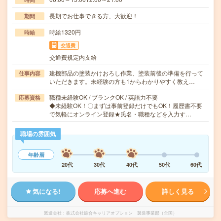
長期でお仕事できる方、大歓迎！
期間
時給1320円
時給
交通費
交通費規定内支給
建機部品の塗装かけおろし作業、塗装前後の準備を行って
仕事内容
いただきます。未経験の方も1からわかりやすく教え…
職種未経験OK / ブランクOK / 英語力不要
応募資格
◆未経験OK！〇まずは事前登録だけでもOK！履歴書不要
で気軽にオンライン登録★氏名・職種などを入力す…
職場の雰囲気
年齢層
20代
30代
40代
50代
60代
気になる!
応募へ進む
詳しく見る
派遣会社
株式会社綜合キャリアオプション 製造事業部（全国）