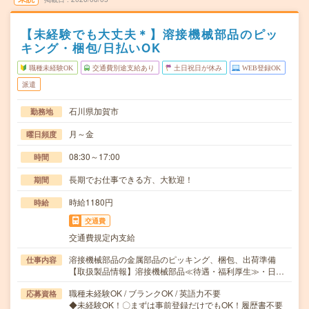
【未経験でも大丈夫＊】溶接機械部品のピッ
キング・梱包/日払いOK
職種未経験OK
交通費別途支給あり
土日祝日が休み
WEB登録OK
派遣
石川県加賀市
勤務地
月～金
曜日頻度
08:30～17:00
時間
長期でお仕事できる方、大歓迎！
期間
時給1180円
時給
交通費
交通費規定内支給
溶接機械部品の金属部品のピッキング、梱包、出荷準備
仕事内容
【取扱製品情報】溶接機械部品≪待遇・福利厚生≫・日…
職種未経験OK / ブランクOK / 英語力不要
応募資格
◆未経験OK！〇まずは事前登録だけでもOK！履歴書不要