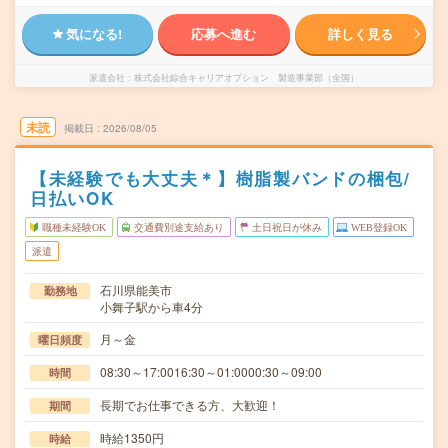
気になる!
応募へ進む
詳しく見る
派遣会社
株式会社綜合キャリアオプション 製造事業部（全国）
未読
掲載日
2026/08/05
【未経験でも大丈夫＊】樹脂製バンドの梱包/
日払いOK
職種未経験OK
交通費別途支給あり
土日祝日が休み
WEB登録OK
派遣
石川県能美市
勤務地
小舞子駅から車4分
月～金
曜日頻度
08:30～17:0016:30～01:0000:30～09:00
時間
長期でお仕事できる方、大歓迎！
期間
時給1350円
時給