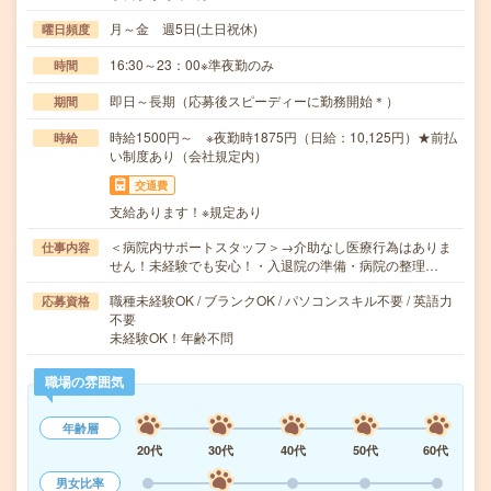
月～金 週5日(土日祝休)
曜日頻度
16:30～23：00※準夜勤のみ
時間
即日～長期（応募後スピーディーに勤務開始＊）
期間
時給1500円～ ※夜勤時1875円（日給：10,125円）★前払
時給
い制度あり（会社規定内）
交通費
支給あります！※規定あり
＜病院内サポートスタッフ＞→介助なし医療行為はありま
仕事内容
せん！未経験でも安心！・入退院の準備・病院の整理…
職種未経験OK / ブランクOK / パソコンスキル不要 / 英語力
応募資格
不要
未経験OK！年齢不問
職場の雰囲気
年齢層
20代
30代
40代
50代
60代
男女比率