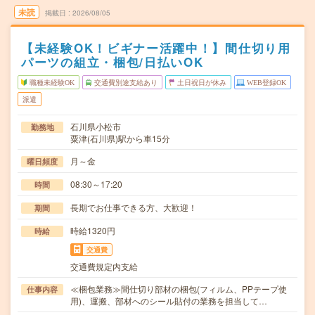
未読
掲載日
2026/08/05
【未経験OK！ビギナー活躍中！】間仕切り用
パーツの組立・梱包/日払いOK
職種未経験OK
交通費別途支給あり
土日祝日が休み
WEB登録OK
派遣
石川県小松市
勤務地
粟津(石川県)駅から車15分
月～金
曜日頻度
08:30～17:20
時間
長期でお仕事できる方、大歓迎！
期間
時給1320円
時給
交通費
交通費規定内支給
≪梱包業務≫間仕切り部材の梱包(フィルム、PPテープ使
仕事内容
用)、運搬、部材へのシール貼付の業務を担当して…