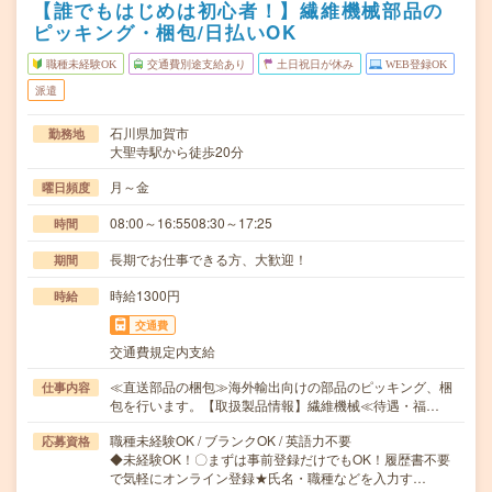
【誰でもはじめは初心者！】繊維機械部品の
ピッキング・梱包/日払いOK
職種未経験OK
交通費別途支給あり
土日祝日が休み
WEB登録OK
派遣
石川県加賀市
勤務地
大聖寺駅から徒歩20分
月～金
曜日頻度
08:00～16:5508:30～17:25
時間
長期でお仕事できる方、大歓迎！
期間
時給1300円
時給
交通費
交通費規定内支給
≪直送部品の梱包≫海外輸出向けの部品のピッキング、梱
仕事内容
包を行います。【取扱製品情報】繊維機械≪待遇・福…
職種未経験OK / ブランクOK / 英語力不要
応募資格
◆未経験OK！〇まずは事前登録だけでもOK！履歴書不要
で気軽にオンライン登録★氏名・職種などを入力す…