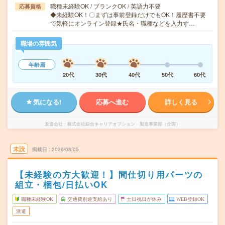
職種未経験OK / ブランクOK / 英語力不要
応募資格
◆未経験OK！〇まずは事前登録だけでもOK！履歴書不要
で気軽にオンライン登録★氏名・職種などを入力す…
職場の雰囲気
年齢層
20代
30代
40代
50代
60代
気になる!
応募へ進む
詳しく見る
派遣会社
株式会社綜合キャリアオプション 製造事業部（全国）
未読
掲載日
2026/08/05
【未経験の方大歓迎！】間仕切り用パーツの
組立・梱包/日払いOK
職種未経験OK
交通費別途支給あり
土日祝日が休み
WEB登録OK
派遣