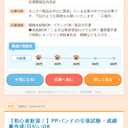
交通費規定内支給
モニター製品を中心に製造している企業の中でのお仕事で
仕事内容
す。下記のような業務をお願いいたします。・工場内…
職種未経験OK / ブランクOK / 英語力不要
応募資格
◆未経験OK！〇まずは事前登録だけでもOK！履歴書不要
で気軽にオンライン登録★氏名・職種などを入力す…
職場の雰囲気
年齢層
20代
30代
40代
50代
60代
気になる!
応募へ進む
詳しく見る
派遣会社
株式会社綜合キャリアオプション 製造事業部（全国）
未読
掲載日
2026/08/05
【初心者歓迎！】PPバンドの引張試験・成績
書作成/日払いOK