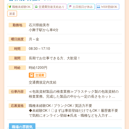
職種未経験OK
交通費別途支給あり
土日祝日が休み
WEB登録OK
派遣
石川県能美市
勤務地
小舞子駅から車4分
月～金
曜日頻度
08:30～17:10
時間
長期でお仕事できる方、大歓迎！
期間
時給1200円
時給
交通費
交通費規定内支給
≪包装資材製品の検査業務≫プラスチック製の包装資材の
仕事内容
検査業務。完成した製品の中から一定の長さをカット…
職種未経験OK / ブランクOK / 英語力不要
応募資格
◆未経験OK！〇まずは事前登録だけでもOK！履歴書不要
で気軽にオンライン登録★氏名・職種などを入力す…
職場の雰囲気