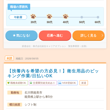
職場の雰囲気
年齢層
20代
30代
40代
50代
60代
気になる!
応募へ進む
詳しく見る
派遣会社
株式会社綜合キャリアオプション 製造事業部（全国）
未読
掲載日
2026/08/05
【扶養内を希望の方必見！】衛生用品のピッ
キング作業/日払いOK
職種未経験OK
交通費別途支給あり
WEB登録OK
派遣
石川県能美市
勤務地
能美根上駅から車5分
シフト制
曜日頻度