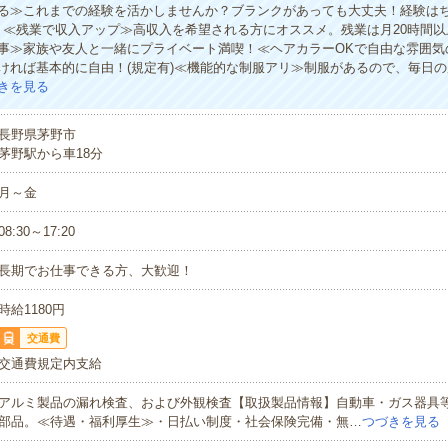
る≫これまでの経験を活かしませんか？ブランクがあっても大丈夫！経験は
！≪残業で収入アップ≫高収入を希望される方にオススメ。残業は月20時間
事≫家族や友人と一緒にプライベート満喫！≪ヘアカラーOKで自由な雰囲気
ければ基本的に自由！(規定有)≪機能的な制服アリ≫制服があるので、毎日
きを見る
長野県茅野市
茅野駅から車18分
月～金
08:30～17:20
長期でお仕事できる方、大歓迎！
時給1180円
交通費
交通費規定内支給
アルミ製品の漏れ検査、および外観検査【取扱製品情報】自動車・ガス器具
部品。≪待遇・福利厚生≫・日払い制度・社会保険完備・無…
つづきを見る