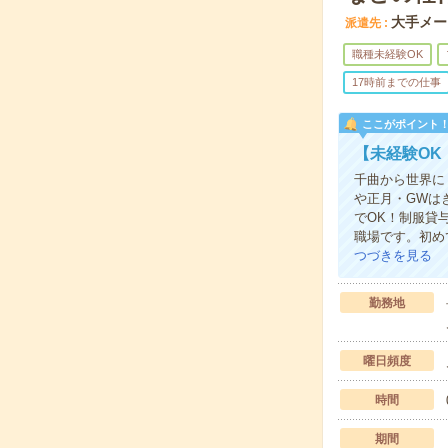
大手メー
派遣先
職種未経験OK
17時前までの仕事
ここがポイント
【未経験O
千曲から世界に
や正月・GWは
でOK！制服貸
職場です。初め
つづきを見る
勤務地
曜日頻度
時間
期間