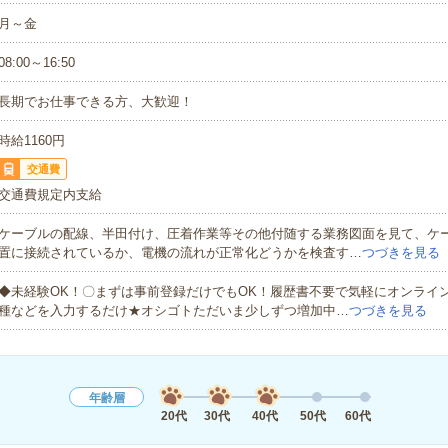
月～金
08:00～16:50
長期でお仕事できる方、大歓迎！
時給1160円
交通費
交通費規定内支給
ケーブルの配線、半田付け、圧着作業等その他付随する業務図面を見て、ケ
置に接続されているか、電機の流れが正常化どうかを検査す…
つづきを見る
◆未経験OK！〇まずは事前登録だけでもOK！履歴書不要で気軽にオンライ
種などを入力するだけ★オシゴトただいま少しずつ増加中…
つづきを見る
年齢層
20代
30代
40代
50代
60代