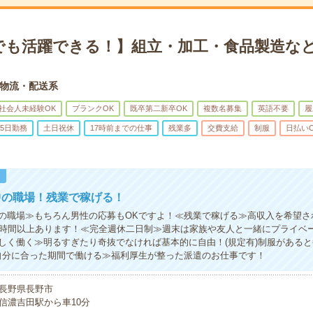
でも活躍できる！】組立・加工・食品製造など
物流・配送系
社会人未経験OK
ブランクOK
既卒第二新卒OK
複数名募集
英語不要
履
5日勤務
土日祝休
17時前までの仕事
残業多
交費支給
制服
日払い
！
中の職場！残業で稼げる！
の職場≫もちろん男性の応募もOKですよ！≪残業で稼げる≫高収入を希望さ
0時間以上あります！≪完全週休二日制≫週末は家族や友人と一緒にプライベ
しく働く≫明るすぎたり奇抜でなければ基本的に自由！(規定有)制服がある
自分に合った期間で働ける≫福利厚生が整った派遣のお仕事です！
長野県長野市
信濃吉田駅から車10分