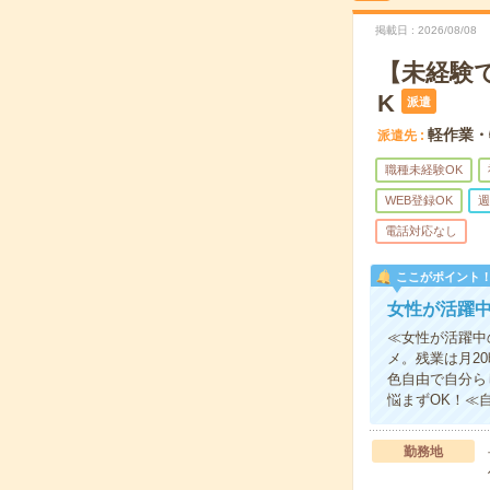
掲載日
2026/08/08
【未経験
K
派遣
軽作業・
派遣先
職種未経験OK
WEB登録OK
週
電話対応なし
ここがポイント
女性が活躍
≪女性が活躍中
メ。残業は月2
色自由で自分ら
悩まずOK！≪
勤務地