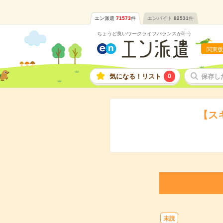
エン派遣
71573
件
エンバイト
82531
件
ちょうど良いワークライフバランスが叶う
関東版
気になる！リスト
0
保存し
【ス
未読