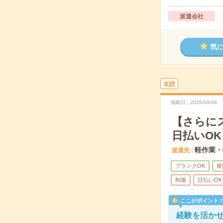
派遣会社
気
未読
掲載日
2026/08/08
【さらに
日払いOK
軽作業・
派遣先
ブランクOK
複
制服
日払いOK
ここがポイント
経験を活か