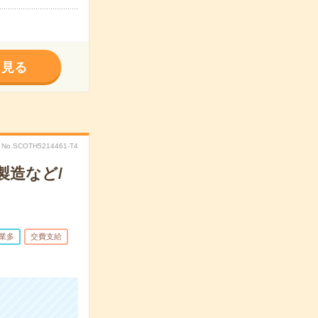
く見る
No.SCOTH5214461-T4
製造など/
業多
交費支給