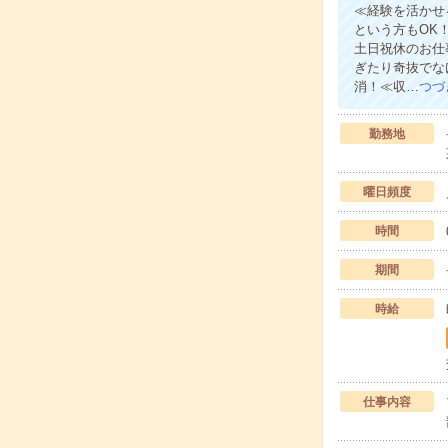
≪経験を活かせ
という方もOK
土日祝休のお仕
ぎたり奇抜でな
消！≪収…
つづ
勤務地
曜日頻度
時間
期間
時給
仕事内容