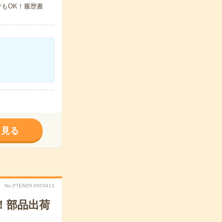
でもOK！履歴書
く見る
No.PTEM26-0503413
！部品出荷