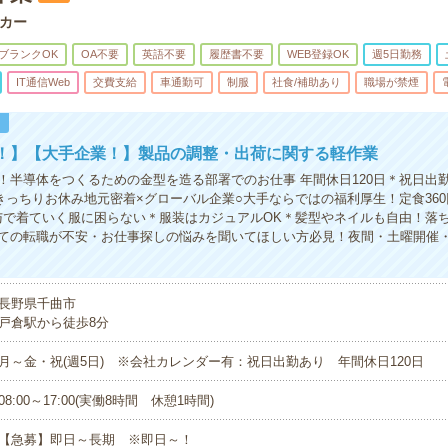
カー
ブランクOK
OA不要
英語不要
履歴書不要
WEB登録OK
週5日勤務
IT通信Web
交費支給
車通勤可
制服
社食/補助あり
職場が禁煙
！
K！】【大手企業！】製品の調整・出荷に関する軽作業
！半導体をつくるための金型を造る部署でのお仕事 年間休日120日＊祝日出
きっちりお休み地元密着×グローバル企業○大手ならではの福利厚生！定食360
与で着ていく服に困らない＊服装はカジュアルOK＊髪型やネイルも自由！落
ての転職が不安・お仕事探しの悩みを聞いてほしい方必見！夜間・土曜開催
長野県千曲市
戸倉駅から徒歩8分
月～金・祝(週5日) ※会社カレンダー有：祝日出勤あり 年間休日120日
08:00～17:00(実働8時間 休憩1時間)
【急募】即日～長期 ※即日～！