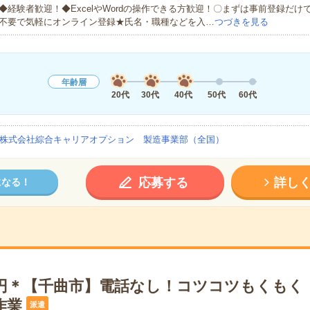
◆経験者歓迎！◆ExcelやWordの操作できる方歓迎！〇まずは事前登録だけ
不要で気軽にオンライン登録★氏名・職種などを入…
つづきを見る
年齢層
20代
30代
40代
50代
60代
株式会社綜合キャリアオプション 製造事業部（全国）
応募する
詳し
になる！
00円＊【千曲市】電話なし！コツコツもくもく
作業
派遣