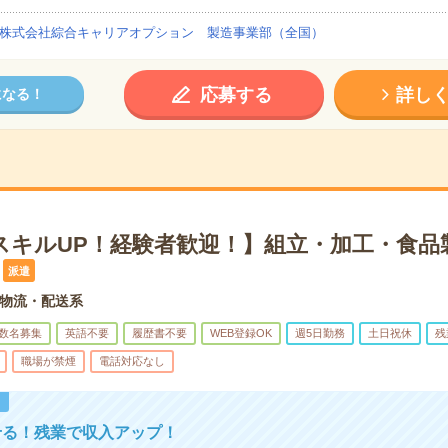
株式会社綜合キャリアオプション 製造事業部（全国）
応募する
詳し
になる！
スキルUP！経験者歓迎！】組立・加工・食品
派遣
物流・配送系
数名募集
英語不要
履歴書不要
WEB登録OK
週5日勤務
土日祝休
残
職場が禁煙
電話対応なし
！
せる！残業で収入アップ！