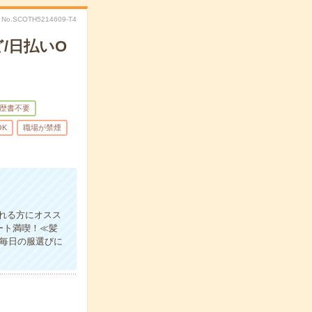
No.SCOTH5214609-T4
/日払いO
歴書不要
OK
職場が禁煙
れる方にオスス
ート満喫！≪髪
と毎日の服選びに