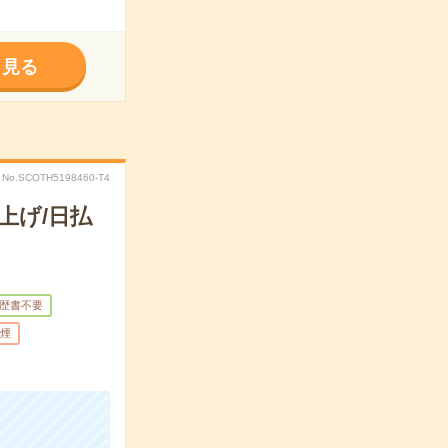
く見る
No.SCOTH5198460-T4
上げ/日払
歴書不要
煙