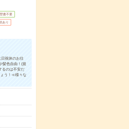
歴書不要
補助あり
土日祝休のお仕
や髪色自由！(規
するのは不安だ
しょう！≪様々な