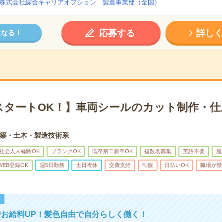
株式会社綜合キャリアオプション 製造事業部（全国）
応募する
詳し
になる！
スタートOK！】車両シールのカット制作・仕
築・土木・製造技術系
社会人未経験OK
ブランクOK
既卒第二新卒OK
複数名募集
英語不要
履
WEB登録OK
週5日勤務
土日祝休
交費支給
制服
日払いOK
職場が禁
！
お給料UP！髪色自由で自分らしく働く！