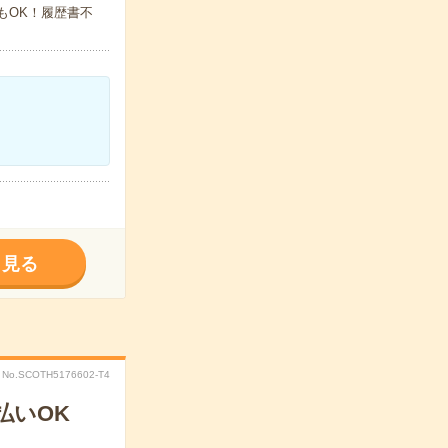
でもOK！履歴書不
く見る
No.SCOTH5176602-T4
払いOK