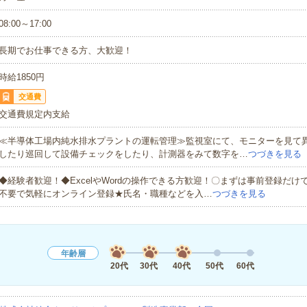
08:00～17:00
長期でお仕事できる方、大歓迎！
時給1850円
交通費
交通費規定内支給
≪半導体工場内純水排水プラントの運転管理≫監視室にて、モニターを見て
したり巡回して設備チェックをしたり、計測器をみて数字を…
つづきを見る
◆経験者歓迎！◆ExcelやWordの操作できる方歓迎！〇まずは事前登録だけ
不要で気軽にオンライン登録★氏名・職種などを入…
つづきを見る
年齢層
20代
30代
40代
50代
60代