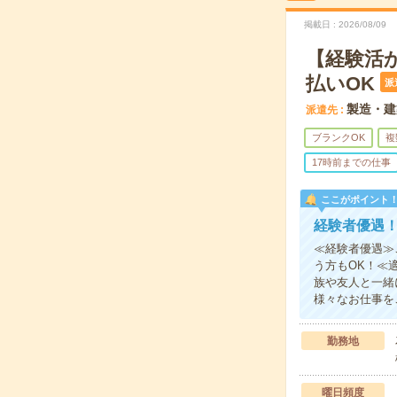
掲載日
2026/08/09
【経験活
払いOK
派
製造・建
派遣先
ブランクOK
複
17時前までの仕事
ここがポイント
経験者優遇！
≪経験者優遇≫
う方もOK！≪
族や友人と一緒
様々なお仕事を
勤務地
曜日頻度