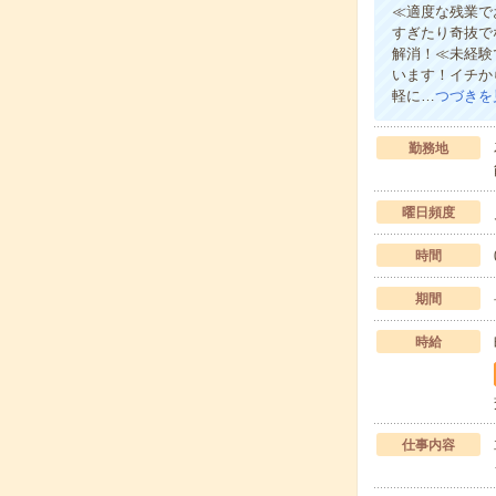
≪適度な残業で
すぎたり奇抜で
解消！≪未経験
います！イチか
軽に…
つづきを
勤務地
曜日頻度
時間
期間
時給
仕事内容