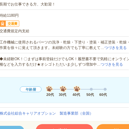
長期でお仕事できる方、大歓迎！
時給1180円
交通費
交通費規定内支給
工作機械に使用されるパーツの洗浄・乾燥・下塗り・塗装・補正塗装・乾燥
作業を徐々に覚えて頂きます。未経験の方でも丁寧に教えて…
つづきを見る
◆未経験OK！〇まずは事前登録だけでもOK！履歴書不要で気軽にオンライ
種などを入力するだけ★オシゴトただいま少しずつ増加中…
つづきを見る
年齢層
20代
30代
40代
50代
60代
株式会社綜合キャリアオプション 製造事業部（全国）