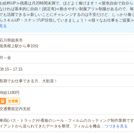
お給料UP≫残業は月20時間未満で、ほどよく稼げます！≪髪色自由で自分ら
なければ基本的に自由！(規定有)≪動きやすい制服アリ≫制服があるので、
でも活躍できる≫新しいことにチャレンジするのは不安だけど、しっかり働
らスキルUP・ステップUP目指していきましょう！≪様々なお仕事をご提案
見る
石川県能美市
能美根上駅から車10分
月～金
08:15～17:15
長期でお仕事できる方、大歓迎！
時給1180円
交通費
交通費規定内支給
車両(バス・トラック)や看板のシール・フィルムのカッティング制作業務で
イアントから送られてきたデータを整理、フィルムを機会…
つづきを見る