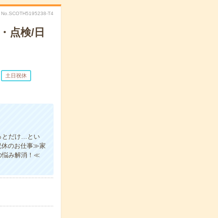
No.SCOTH5195238-T4
・点検/日
土日祝休
っとだけ…とい
祝休のお仕事≫家
の悩み解消！≪