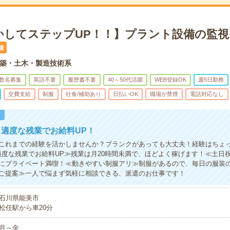
かしてステップUP！！】プラント設備の監視
遣
築・土木・製造技術系
数名募集
英語不要
履歴書不要
40～50代活躍
WEB登録OK
週5日勤務
交費支給
制服
社食/補助あり
日払いOK
職場が禁煙
電話対応なし
！
適度な残業でお給料UP！
これまでの経験を活かしませんか？ブランクがあっても大丈夫！経験はちょ
適度な残業でお給料UP≫残業は月20時間未満で、ほどよく稼げます！≪土日
にプライベート満喫！≪動きやすい制服アリ≫制服があるので、毎日の服装
ご提案≫一人で悩まず気軽に相談できる、派遣のお仕事です！
石川県能美市
松任駅から車20分
月～金