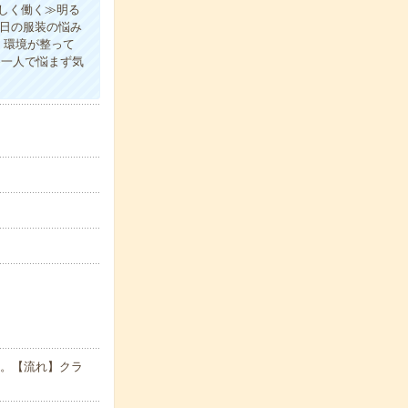
しく働く≫明る
毎日の服装の悩み
く環境が整って
≫一人で悩まず気
す。【流れ】クラ