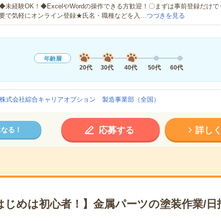
◆未経験OK！◆ExcelやWordの操作できる方歓迎！〇まずは事前登録だけ
要で気軽にオンライン登録★氏名・職種などを入…
つづきを見る
年齢層
20代
30代
40代
50代
60代
株式会社綜合キャリアオプション 製造事業部（全国）
応募する
詳し
になる！
はじめは初心者！】金属パーツの塗装作業/日