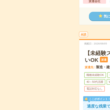
派遣会社
気
未読
掲載日
2026/08/05
【未経験
いOK
派遣
製造・建
派遣先
職種未経験OK
40～50代活躍
電話対応なし
ここがポイント
適度な残業で