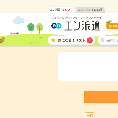
エン派遣
71570
件
エンバイト
82182
件
ちょうど良いワークライフバランスが叶う
関東版
気になる！リスト
0
保存し
未読