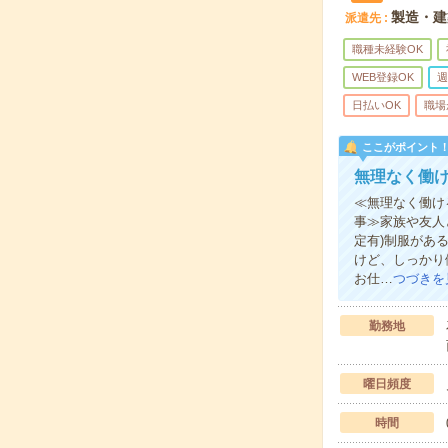
製造・建
派遣先
職種未経験OK
WEB登録OK
週
日払いOK
職場
ここがポイント
無理なく働
≪無理なく働け
事≫家族や友人
定有)制服があ
けど、しっかり
お仕…
つづきを
勤務地
曜日頻度
時間