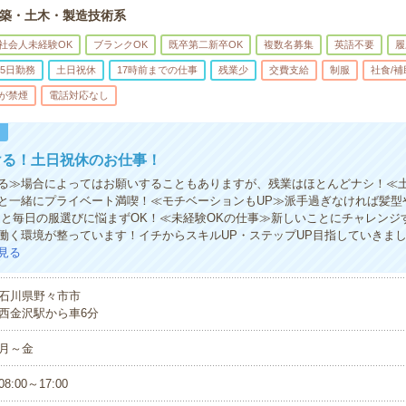
築・土木・製造技術系
社会人未経験OK
ブランクOK
既卒第二新卒OK
複数名募集
英語不要
履
5日勤務
土日祝休
17時前までの仕事
残業少
交費支給
制服
社食/
が禁煙
電話対応なし
！
ける！土日祝休のお仕事！
る≫場合によってはお願いすることもありますが、残業はほとんどナシ！≪
と一緒にプライベート満喫！≪モチベーションもUP≫派手過ぎなければ髪型
ると毎日の服選びに悩まずOK！≪未経験OKの仕事≫新しいことにチャレンジ
働く環境が整っています！イチからスキルUP・ステップUP目指していきま
見る
石川県野々市市
西金沢駅から車6分
月～金
08:00～17:00