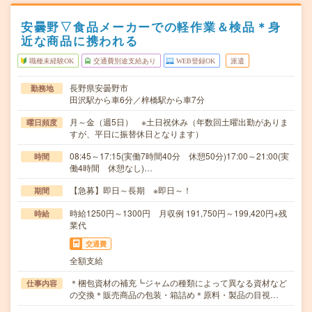
安曇野▽食品メーカーでの軽作業＆検品＊身
近な商品に携われる
職種未経験OK
交通費別途支給あり
WEB登録OK
派遣
長野県安曇野市
勤務地
田沢駅から車6分／梓橋駅から車7分
月～金（週5日） ※土日祝休み（年数回土曜出勤がありま
曜日頻度
すが、平日に振替休日となります）
08:45～17:15(実働7時間40分 休憩50分)17:00～21:00(実
時間
働4時間 休憩なし)…
【急募】即日～長期 ※即日～！
期間
時給1250円～1300円 月収例 191,750円～199,420円+残
時給
業代
交通費
全額支給
＊梱包資材の補充┗ジャムの種類によって異なる資材など
仕事内容
の交換＊販売商品の包装・箱詰め＊原料・製品の目視…