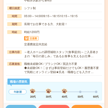
中軽井沢駅から車4分
シフト制
曜日頻度
05:00～14:0009:15～18:1510:15～19:15
時間
長期でお仕事できる方、大歓迎！
期間
時給1200円
時給
交通費
交通費規定内支給
～老人ホームの調理補助スタッフ(食事提供)～ご入居者さ
仕事内容
まの「毎日の楽しみ」であるお食事を支えるお仕事…
職種未経験OK / ブランクOK / 英語力不要
応募資格
◆未経験OK！〇まずは事前登録だけでもOK！履歴書不要
で気軽にオンライン登録★氏名・職種などを入力す…
職場の雰囲気
年齢層
20代
30代
40代
50代
60代