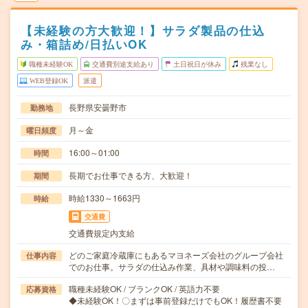
【未経験の方大歓迎！】サラダ製品の仕込
み・箱詰め/日払いOK
職種未経験OK
交通費別途支給あり
土日祝日が休み
残業なし
WEB登録OK
派遣
長野県安曇野市
勤務地
月～金
曜日頻度
16:00～01:00
時間
長期でお仕事できる方、大歓迎！
期間
時給1330～1663円
時給
交通費
交通費規定内支給
どのご家庭冷蔵庫にもあるマヨネーズ会社のグループ会社
仕事内容
でのお仕事。サラダの仕込み作業、具材や調味料の投…
職種未経験OK / ブランクOK / 英語力不要
応募資格
◆未経験OK！〇まずは事前登録だけでもOK！履歴書不要