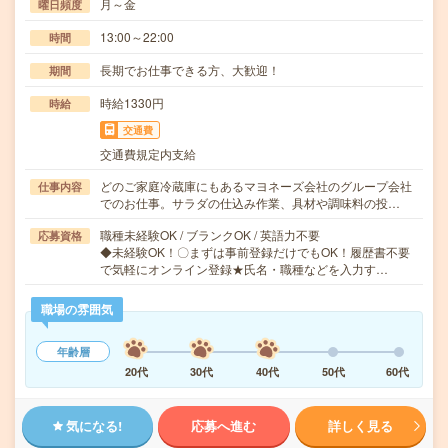
月～金
曜日頻度
13:00～22:00
時間
長期でお仕事できる方、大歓迎！
期間
時給1330円
時給
交通費
交通費規定内支給
どのご家庭冷蔵庫にもあるマヨネーズ会社のグループ会社
仕事内容
でのお仕事。サラダの仕込み作業、具材や調味料の投…
職種未経験OK / ブランクOK / 英語力不要
応募資格
◆未経験OK！〇まずは事前登録だけでもOK！履歴書不要
で気軽にオンライン登録★氏名・職種などを入力す…
職場の雰囲気
年齢層
20代
30代
40代
50代
60代
気になる!
応募へ進む
詳しく見る