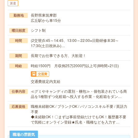
派遣
長野県東筑摩郡
勤務地
広丘駅から車15分
シフト制
曜日頻度
(2交替)5:45～14:45、13:00～22:00※日勤研修:8:30～
時間
17:30(土日祝休み)…
長期でお仕事できる方、大歓迎！
期間
時給1500円 月収例25万2000円以上可(8時間×21日)
時給
交通費
交通費規定内支給
≪グミやキャンディの選別・梱包≫・個包装されている商
仕事内容
品を1種類ずつ化粧箱へ投入する作業・化粧箱をダン…
職種未経験OK / ブランクOK / パソコンスキル不要 / 英語力
応募資格
不要
◆未経験OK！〇まずは事前登録だけでもOK！履歴書不要
で気軽にオンライン登録★氏名・職種などを入力す…
職場の雰囲気