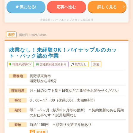
気になる!
応募へ進む
詳しく見る
派遣会社
パーソルテンプスタッフ株式会社
未読
掲載日
2026/08/06
残業なし！未経験OK！パイナップルのカッ
ト・パック詰め作業
職種未経験OK
交通費別途支給あり
残業なし
派遣
長野県東御市
勤務地
滋野駅から車5分
月～日のシフト制＊日数などご希望をお聞かせください
曜日頻度
8：00～17：00（休憩60分：実働8時間）
時間
即日～2ヶ月（以降2ヶ月毎の更新） ＊契約更新のある長期
期間
のお仕事です ＊試用期間なし
時給1150円 ＊頑張り次第で昇給あり
時給
交通費