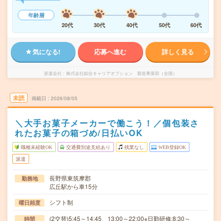
年齢層
20代
30代
40代
50代
60代
気になる!
応募へ進む
詳しく見る
派遣会社
株式会社綜合キャリアオプション 製造事業部（全国）
未読
掲載日
2026/08/05
＼大手お菓子メーカーで働こう！／個包装さ
れたお菓子の箱づめ/日払いOK
職種未経験OK
交通費別途支給あり
残業なし
WEB登録OK
派遣
長野県東筑摩郡
勤務地
広丘駅から車15分
シフト制
曜日頻度
(2交替)5:45～14:45、13:00～22:00※日勤研修:8:30～
時間