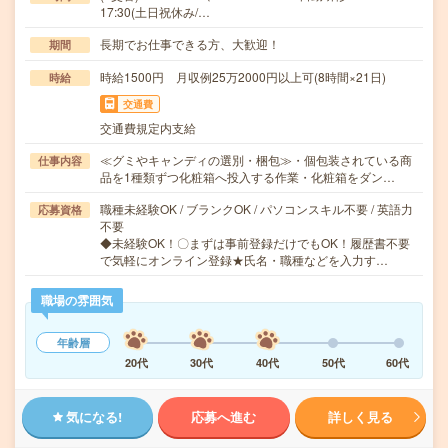
17:30(土日祝休み/…
長期でお仕事できる方、大歓迎！
期間
時給1500円 月収例25万2000円以上可(8時間×21日)
時給
交通費
交通費規定内支給
≪グミやキャンディの選別・梱包≫・個包装されている商
仕事内容
品を1種類ずつ化粧箱へ投入する作業・化粧箱をダン…
職種未経験OK / ブランクOK / パソコンスキル不要 / 英語力
応募資格
不要
◆未経験OK！〇まずは事前登録だけでもOK！履歴書不要
で気軽にオンライン登録★氏名・職種などを入力す…
職場の雰囲気
年齢層
20代
30代
40代
50代
60代
気になる!
応募へ進む
詳しく見る