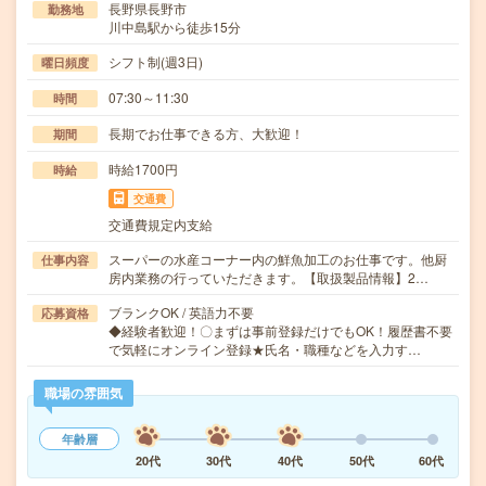
長野県長野市
勤務地
川中島駅から徒歩15分
シフト制(週3日)
曜日頻度
07:30～11:30
時間
長期でお仕事できる方、大歓迎！
期間
時給1700円
時給
交通費
交通費規定内支給
スーパーの水産コーナー内の鮮魚加工のお仕事です。他厨
仕事内容
房内業務の行っていただきます。【取扱製品情報】2…
ブランクOK / 英語力不要
応募資格
◆経験者歓迎！〇まずは事前登録だけでもOK！履歴書不要
で気軽にオンライン登録★氏名・職種などを入力す…
職場の雰囲気
年齢層
20代
30代
40代
50代
60代