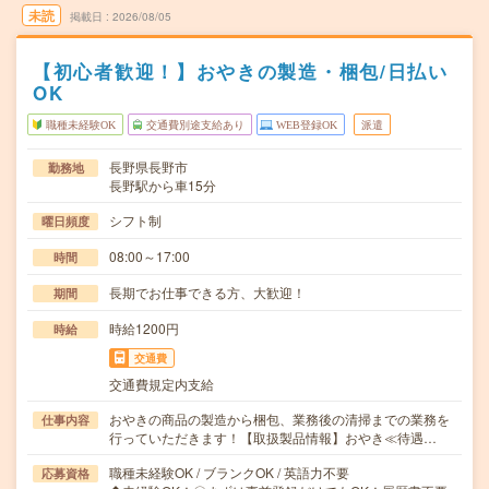
未読
掲載日
2026/08/05
【初心者歓迎！】おやきの製造・梱包/日払い
OK
職種未経験OK
交通費別途支給あり
WEB登録OK
派遣
長野県長野市
勤務地
長野駅から車15分
シフト制
曜日頻度
08:00～17:00
時間
長期でお仕事できる方、大歓迎！
期間
時給1200円
時給
交通費
交通費規定内支給
おやきの商品の製造から梱包、業務後の清掃までの業務を
仕事内容
行っていただきます！【取扱製品情報】おやき≪待遇…
職種未経験OK / ブランクOK / 英語力不要
応募資格