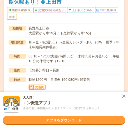
期休暇あり！＠上田市
職種未経験OK
交通費別途支給あり
土日祝日が休み
WEB登録OK
派遣
長野県上田市
勤務地
大屋駅から車15分／下之郷駅から車15分
月～金・祝(週5日) ※企業カレンダーあり（GW・夏季・年
曜日頻度
末年始長期休暇有）
08:10～17:00(実働7時間55分 休憩55分)※お昼45分、午後
時間
10分の休憩です（12:10…
【急募】即日～長期
期間
時給1200円 月収例 190,080円+残業代
時給
交通費
全額支給
大人気！
エン派遣アプリ
＊食材のセッティング＊運搬（台車使用）＊食材の選別・
仕事内容
検品＊袋詰め、梱包作業※立ち作業の工程と座り作業…
派遣のお仕事情報がたくさん！プッシュ通知で受け取ろう！
職種未経験OK / ブランクOK / パソコンスキル不要 / 英語力
応募資格
アプリをダウンロード
不要
未経験OK！