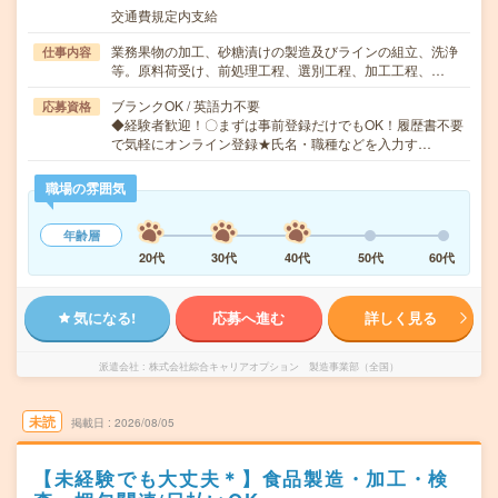
交通費規定内支給
業務果物の加工、砂糖漬けの製造及びラインの組立、洗浄
仕事内容
等。原料荷受け、前処理工程、選別工程、加工工程、…
ブランクOK / 英語力不要
応募資格
◆経験者歓迎！〇まずは事前登録だけでもOK！履歴書不要
で気軽にオンライン登録★氏名・職種などを入力す…
職場の雰囲気
年齢層
20代
30代
40代
50代
60代
気になる!
応募へ進む
詳しく見る
派遣会社
株式会社綜合キャリアオプション 製造事業部（全国）
未読
掲載日
2026/08/05
【未経験でも大丈夫＊】食品製造・加工・検