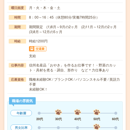
月・火・木・金・土
曜日頻度
8：00～16：45（休憩80分/実働7時間25分）
時間
期間限定 (1)8月～9月の2ヶ月 (2)11月～12月の2ヶ月
期間
(3)8月～12月の5ヶ月
時給1200円
時給
交通費
支給
信州名産品「おやき」を作るお仕事です！・野菜のカッ
仕事内容
ト・具材を煮る・調合、形作り など＊力仕事あり
職種未経験OK / ブランクOK / パソコンスキル不要 / 英語力
応募資格
不要
未経験OK！
職場の雰囲気
年齢層
20代
30代
40代
50代
60代
男女比率