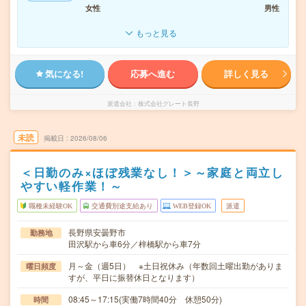
女性
男性
もっと見る
気になる!
応募へ進む
詳しく見る
派遣会社
株式会社グレート長野
未読
掲載日
2026/08/06
＜日勤のみ×ほぼ残業なし！＞～家庭と両立し
やすい軽作業！～
職種未経験OK
交通費別途支給あり
WEB登録OK
派遣
長野県安曇野市
勤務地
田沢駅から車6分／梓橋駅から車7分
月～金（週5日） ※土日祝休み（年数回土曜出勤がありま
曜日頻度
すが、平日に振替休日となります）
08:45～17:15(実働7時間40分 休憩50分)
時間