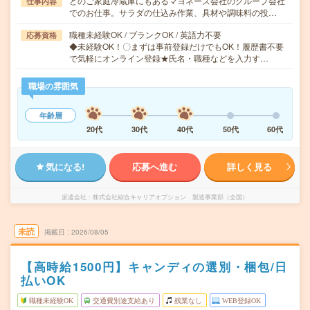
どのご家庭冷蔵庫にもあるマヨネーズ会社のグループ会社
仕事内容
でのお仕事。サラダの仕込み作業、具材や調味料の投…
職種未経験OK / ブランクOK / 英語力不要
応募資格
◆未経験OK！〇まずは事前登録だけでもOK！履歴書不要
で気軽にオンライン登録★氏名・職種などを入力す…
職場の雰囲気
年齢層
20代
30代
40代
50代
60代
気になる!
応募へ進む
詳しく見る
派遣会社
株式会社綜合キャリアオプション 製造事業部（全国）
未読
掲載日
2026/08/05
【高時給1500円】キャンディの選別・梱包/日
払いOK
職種未経験OK
交通費別途支給あり
残業なし
WEB登録OK