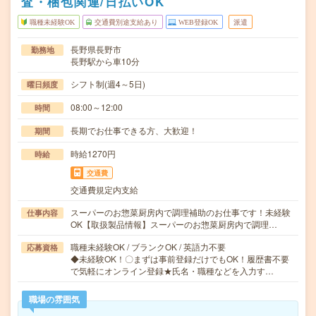
査・梱包関連/日払いOK
職種未経験OK
交通費別途支給あり
WEB登録OK
派遣
長野県長野市
勤務地
長野駅から車10分
シフト制(週4～5日)
曜日頻度
08:00～12:00
時間
長期でお仕事できる方、大歓迎！
期間
時給1270円
時給
交通費
交通費規定内支給
スーパーのお惣菜厨房内で調理補助のお仕事です！未経験
仕事内容
OK【取扱製品情報】スーパーのお惣菜厨房内で調理…
職種未経験OK / ブランクOK / 英語力不要
応募資格
◆未経験OK！〇まずは事前登録だけでもOK！履歴書不要
で気軽にオンライン登録★氏名・職種などを入力す…
職場の雰囲気