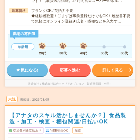
です！【取扱製品情報】24時間営業スーパーの水産…
ブランクOK / 英語力不要
応募資格
◆経験者歓迎！〇まずは事前登録だけでもOK！履歴書不要
で気軽にオンライン登録★氏名・職種などを入力す…
職場の雰囲気
年齢層
20代
30代
40代
50代
60代
気になる!
応募へ進む
詳しく見る
派遣会社
株式会社綜合キャリアオプション 製造事業部（全国）
未読
掲載日
2026/08/05
【アナタのスキル活かしませんか？】食品製
造・加工・検査・梱包関連/日払いOK
交通費別途支給あり
WEB登録OK
派遣