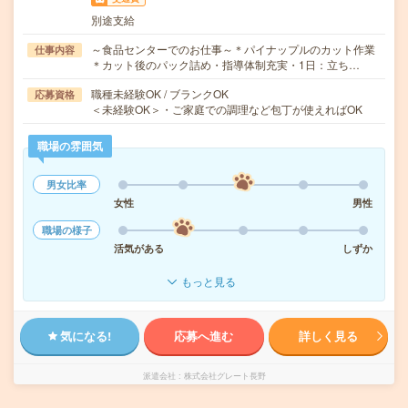
別途支給
～食品センターでのお仕事～＊パイナップルのカット作業
仕事内容
＊カット後のパック詰め・指導体制充実・1日：立ち…
職種未経験OK / ブランクOK
応募資格
＜未経験OK＞・ご家庭での調理など包丁が使えればOK
職場の雰囲気
男女比率
女性
男性
職場の様子
活気がある
しずか
もっと見る
気になる!
応募へ進む
詳しく見る
派遣会社
株式会社グレート長野