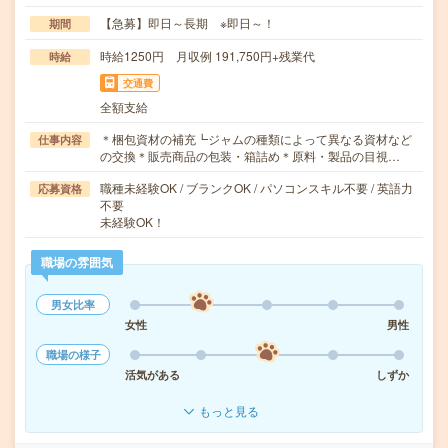
【急募】即日～長期 ※即日～！
期間
時給1250円 月収例 191,750円+残業代
時給
交通費
全額支給
＊梱包資材の補充┗ジャムの種類によって異なる資材など
仕事内容
の交換＊販売商品の包装・箱詰め＊原料・製品の目視…
職種未経験OK / ブランクOK / パソコンスキル不要 / 英語力
応募資格
不要
未経験OK！
職場の雰囲気
男女比率
女性
男性
職場の様子
活気がある
しずか
もっと見る