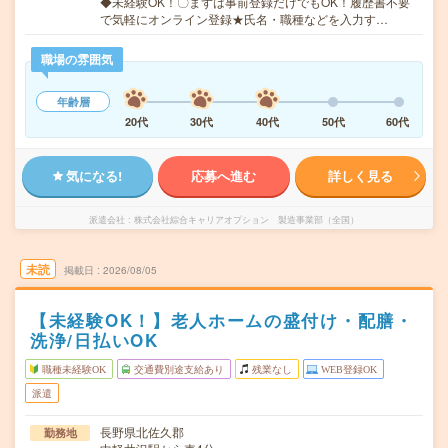
◆未経験OK！〇まずは事前登録だけでもOK！履歴書不要
で気軽にオンライン登録★氏名・職種などを入力す…
職場の雰囲気
年齢層
20代
30代
40代
50代
60代
気になる!
応募へ進む
詳しく見る
派遣会社
株式会社綜合キャリアオプション 製造事業部（全国）
未読
掲載日
2026/08/05
【未経験OK！】老人ホームの盛付け・配膳・
洗浄/日払いOK
職種未経験OK
交通費別途支給あり
残業なし
WEB登録OK
派遣
長野県北佐久郡
勤務地