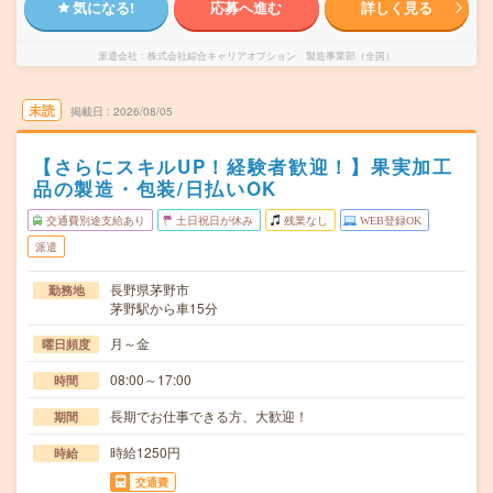
気になる!
応募へ進む
詳しく見る
派遣会社
株式会社綜合キャリアオプション 製造事業部（全国）
未読
掲載日
2026/08/05
【さらにスキルUP！経験者歓迎！】果実加工
品の製造・包装/日払いOK
交通費別途支給あり
土日祝日が休み
残業なし
WEB登録OK
派遣
長野県茅野市
勤務地
茅野駅から車15分
月～金
曜日頻度
08:00～17:00
時間
長期でお仕事できる方、大歓迎！
期間
時給1250円
時給
交通費