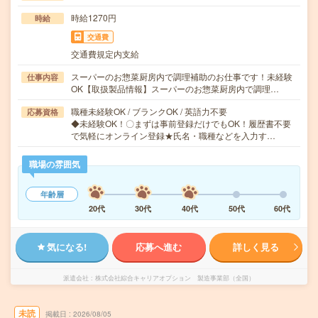
時給1270円
時給
交通費
交通費規定内支給
スーパーのお惣菜厨房内で調理補助のお仕事です！未経験
仕事内容
OK【取扱製品情報】スーパーのお惣菜厨房内で調理…
職種未経験OK / ブランクOK / 英語力不要
応募資格
◆未経験OK！〇まずは事前登録だけでもOK！履歴書不要
で気軽にオンライン登録★氏名・職種などを入力す…
職場の雰囲気
年齢層
20代
30代
40代
50代
60代
気になる!
応募へ進む
詳しく見る
派遣会社
株式会社綜合キャリアオプション 製造事業部（全国）
未読
掲載日
2026/08/05