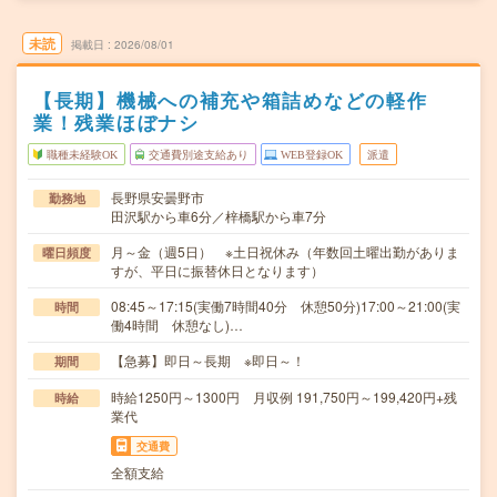
未読
掲載日
2026/08/01
【長期】機械への補充や箱詰めなどの軽作
業！残業ほぼナシ
職種未経験OK
交通費別途支給あり
WEB登録OK
派遣
長野県安曇野市
勤務地
田沢駅から車6分／梓橋駅から車7分
月～金（週5日） ※土日祝休み（年数回土曜出勤がありま
曜日頻度
すが、平日に振替休日となります）
08:45～17:15(実働7時間40分 休憩50分)17:00～21:00(実
時間
働4時間 休憩なし)…
【急募】即日～長期 ※即日～！
期間
時給1250円～1300円 月収例 191,750円～199,420円+残
時給
業代
交通費
全額支給