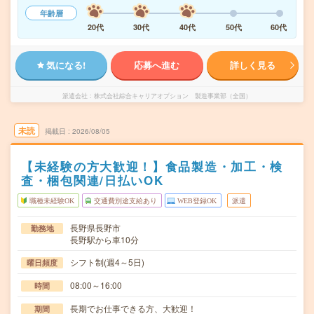
年齢層
20代
30代
40代
50代
60代
気になる!
応募へ進む
詳しく見る
派遣会社
株式会社綜合キャリアオプション 製造事業部（全国）
未読
掲載日
2026/08/05
【未経験の方大歓迎！】食品製造・加工・検
査・梱包関連/日払いOK
職種未経験OK
交通費別途支給あり
WEB登録OK
派遣
長野県長野市
勤務地
長野駅から車10分
シフト制(週4～5日)
曜日頻度
08:00～16:00
時間
長期でお仕事できる方、大歓迎！
期間