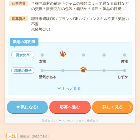
＊梱包資材の補充┗ジャムの種類によって異なる資材など
仕事内容
の交換＊販売商品の包装・箱詰め＊原料・製品の目視…
職種未経験OK / ブランクOK / パソコンスキル不要 / 英語力
応募資格
不要
未経験OK！
職場の雰囲気
男女比率
女性
男性
職場の様子
活気がある
しずか
もっと見る
気になる!
応募へ進む
詳しく見る
派遣会社
パーソルテンプスタッフ株式会社
未読
掲載日
2026/08/01