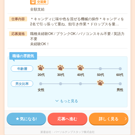
交通費
全額支給
＊キャンディに味や色を混ぜる機械の操作＊キャンディを
仕事内容
2名で引っ張って重ね、飴引き作業＊ドロップスを量…
職種未経験OK / ブランクOK / パソコンスキル不要 / 英語力
応募資格
不要
未経験OK！
職場の雰囲気
年齢層
20代
30代
40代
50代
60代
男女比率
女性
男性
もっと見る
気になる!
応募へ進む
詳しく見る
派遣会社
パーソルテンプスタッフ株式会社