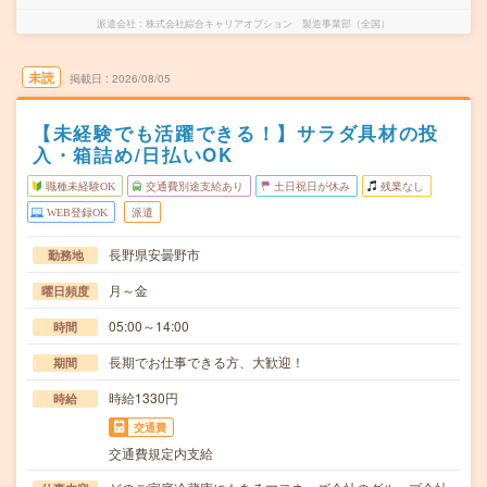
派遣会社
株式会社綜合キャリアオプション 製造事業部（全国）
未読
掲載日
2026/08/05
【未経験でも活躍できる！】サラダ具材の投
入・箱詰め/日払いOK
職種未経験OK
交通費別途支給あり
土日祝日が休み
残業なし
WEB登録OK
派遣
長野県安曇野市
勤務地
月～金
曜日頻度
05:00～14:00
時間
長期でお仕事できる方、大歓迎！
期間
時給1330円
時給
交通費
交通費規定内支給