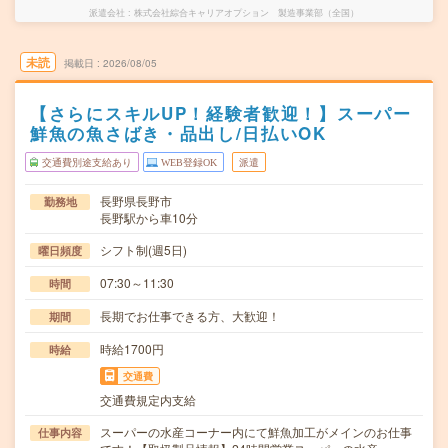
派遣会社
株式会社綜合キャリアオプション 製造事業部（全国）
未読
掲載日
2026/08/05
【さらにスキルUP！経験者歓迎！】スーパー
鮮魚の魚さばき・品出し/日払いOK
交通費別途支給あり
WEB登録OK
派遣
長野県長野市
勤務地
長野駅から車10分
シフト制(週5日)
曜日頻度
07:30～11:30
時間
長期でお仕事できる方、大歓迎！
期間
時給1700円
時給
交通費
交通費規定内支給
スーパーの水産コーナー内にて鮮魚加工がメインのお仕事
仕事内容