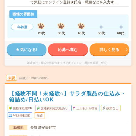
で気軽にオンライン登録★氏名・職種などを入力す…
職場の雰囲気
年齢層
20代
30代
40代
50代
60代
気になる!
応募へ進む
詳しく見る
派遣会社
株式会社綜合キャリアオプション 製造事業部（全国）
未読
掲載日
2026/08/05
【経験不問！未経験○】サラダ製品の仕込み・
箱詰め/日払いOK
職種未経験OK
交通費別途支給あり
土日祝日が休み
残業なし
WEB登録OK
派遣
長野県安曇野市
勤務地