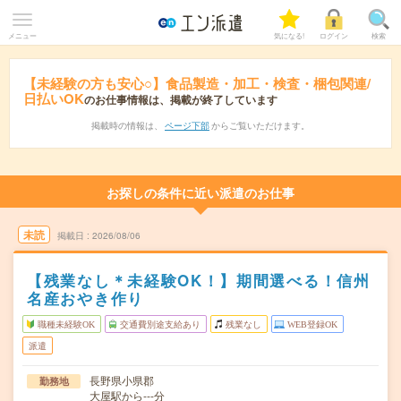
メニュー
気になる!
ログイン
検索
【未経験の方も安心○】食品製造・加工・検査・梱包関連/
日払いOK
のお仕事情報は、掲載が終了しています
掲載時の情報は、
ページ下部
からご覧いただけます。
お探しの条件に近い派遣のお仕事
未読
掲載日
2026/08/06
【残業なし＊未経験OK！】期間選べる！信州
名産おやき作り
職種未経験OK
交通費別途支給あり
残業なし
WEB登録OK
派遣
長野県小県郡
勤務地
大屋駅から---分