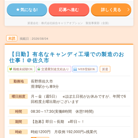
気になる!
応募へ進む
詳しく見る
派遣会社
株式会社綜合キャリアオプション 製造事業部（全国）
未読
掲載日
2026/08/04
【日勤】有名なキャンディ工場での製造のお
仕事！＠佐久市
職種未経験OK
交通費別途支給あり
WEB登録OK
派遣
長野県佐久市
勤務地
滑津駅から車9分
月～金（週5日） ※ほぼ土日祝がお休みですが、年間で6
曜日頻度
回程度土曜出勤がございます
08:30～17:30(実働8時間 休憩1時間)
時間
【急募】即日～長期 ※即日～！
期間
時給1200円 月収例 192,000円+残業代
時給