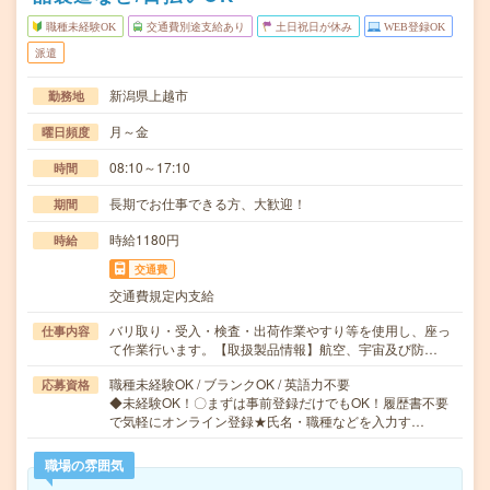
職種未経験OK
交通費別途支給あり
土日祝日が休み
WEB登録OK
派遣
新潟県上越市
勤務地
月～金
曜日頻度
08:10～17:10
時間
長期でお仕事できる方、大歓迎！
期間
時給1180円
時給
交通費
交通費規定内支給
バリ取り・受入・検査・出荷作業やすり等を使用し、座っ
仕事内容
て作業行います。【取扱製品情報】航空、宇宙及び防…
職種未経験OK / ブランクOK / 英語力不要
応募資格
◆未経験OK！〇まずは事前登録だけでもOK！履歴書不要
で気軽にオンライン登録★氏名・職種などを入力す…
職場の雰囲気