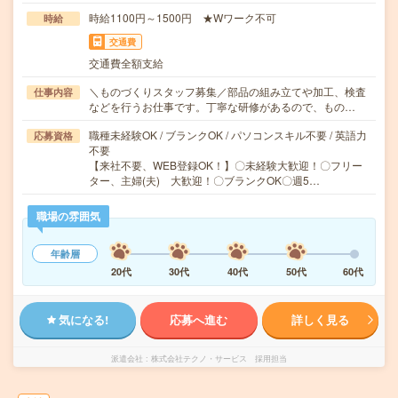
時給1100円～1500円 ★Wワーク不可
時給
交通費
交通費全額支給
＼ものづくりスタッフ募集／部品の組み立てや加工、検査
仕事内容
などを行うお仕事です。丁寧な研修があるので、もの…
職種未経験OK / ブランクOK / パソコンスキル不要 / 英語力
応募資格
不要
【来社不要、WEB登録OK！】〇未経験大歓迎！〇フリー
ター、主婦(夫) 大歓迎！〇ブランクOK〇週5…
職場の雰囲気
年齢層
20代
30代
40代
50代
60代
気になる!
応募へ進む
詳しく見る
派遣会社
株式会社テクノ・サービス 採用担当