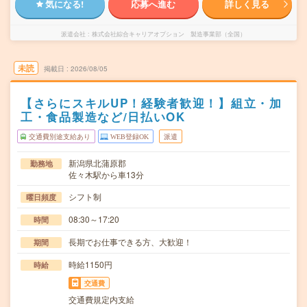
気になる!
応募へ進む
詳しく見る
派遣会社
株式会社綜合キャリアオプション 製造事業部（全国）
未読
掲載日
2026/08/05
【さらにスキルUP！経験者歓迎！】組立・加
工・食品製造など/日払いOK
交通費別途支給あり
WEB登録OK
派遣
新潟県北蒲原郡
勤務地
佐々木駅から車13分
シフト制
曜日頻度
08:30～17:20
時間
長期でお仕事できる方、大歓迎！
期間
時給1150円
時給
交通費
交通費規定内支給