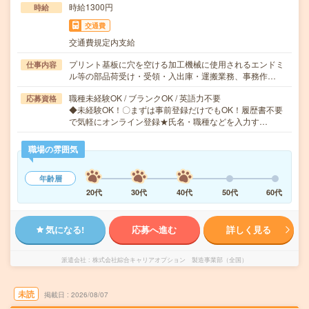
時給1300円
時給
交通費
交通費規定内支給
プリント基板に穴を空ける加工機械に使用されるエンドミ
仕事内容
ル等の部品荷受け・受領・入出庫・運搬業務、事務作…
職種未経験OK / ブランクOK / 英語力不要
応募資格
◆未経験OK！〇まずは事前登録だけでもOK！履歴書不要
で気軽にオンライン登録★氏名・職種などを入力す…
職場の雰囲気
年齢層
20代
30代
40代
50代
60代
気になる!
応募へ進む
詳しく見る
派遣会社
株式会社綜合キャリアオプション 製造事業部（全国）
未読
掲載日
2026/08/07