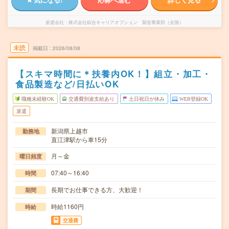
派遣会社
株式会社綜合キャリアオプション 製造事業部（全国）
未読
掲載日
2026/08/08
【スキマ時間に＊扶養内OK！】組立・加工・
食品製造など/日払いOK
職種未経験OK
交通費別途支給あり
土日祝日が休み
WEB登録OK
派遣
新潟県上越市
勤務地
直江津駅から車15分
月～金
曜日頻度
07:40～16:40
時間
長期でお仕事できる方、大歓迎！
期間
時給1160円
時給
交通費