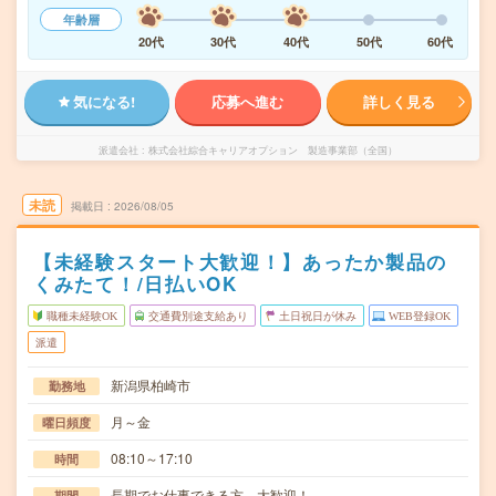
年齢層
20代
30代
40代
50代
60代
気になる!
応募へ進む
詳しく見る
派遣会社
株式会社綜合キャリアオプション 製造事業部（全国）
未読
掲載日
2026/08/05
【未経験スタート大歓迎！】あったか製品の
くみたて！/日払いOK
職種未経験OK
交通費別途支給あり
土日祝日が休み
WEB登録OK
派遣
新潟県柏崎市
勤務地
月～金
曜日頻度
08:10～17:10
時間
長期でお仕事できる方、大歓迎！
期間