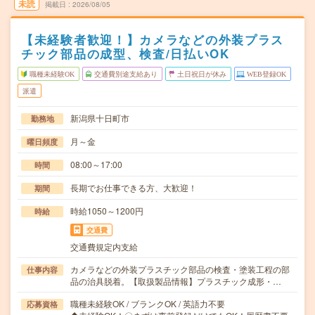
未読
掲載日
2026/08/05
【未経験者歓迎！】カメラなどの外装プラス
チック部品の成型、検査/日払いOK
職種未経験OK
交通費別途支給あり
土日祝日が休み
WEB登録OK
派遣
新潟県十日町市
勤務地
月～金
曜日頻度
08:00～17:00
時間
長期でお仕事できる方、大歓迎！
期間
時給1050～1200円
時給
交通費
交通費規定内支給
カメラなどの外装プラスチック部品の検査・塗装工程の部
仕事内容
品の治具脱着。【取扱製品情報】プラスチック成形・…
職種未経験OK / ブランクOK / 英語力不要
応募資格