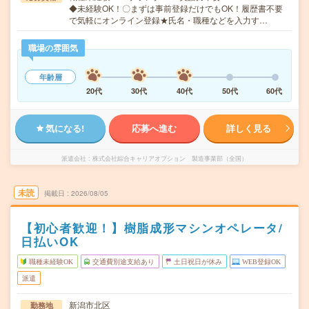
◆未経験OK！〇まずは事前登録だけでもOK！履歴書不要
で気軽にオンライン登録★氏名・職種などを入力す…
職場の雰囲気
年齢層
20代
30代
40代
50代
60代
気になる!
応募へ進む
詳しく見る
派遣会社
株式会社綜合キャリアオプション 製造事業部（全国）
未読
掲載日
2026/08/05
【初心者歓迎！】樹脂成形マシンオペレータ/
日払いOK
職種未経験OK
交通費別途支給あり
土日祝日が休み
WEB登録OK
派遣
新潟市北区
勤務地