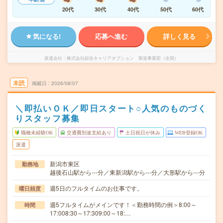
20代
30代
40代
50代
60代
気になる!
応募へ進む
詳しく見る
派遣会社
株式会社綜合キャリアオプション 製造事業部（全国）
未読
掲載日
2026/08/07
＼即払いＯＫ／即日スタート○人気のものづく
りスタッフ募集
職種未経験OK
交通費別途支給あり
土日祝日が休み
WEB登録OK
派遣
新潟市東区
勤務地
越後石山駅から---分／東新潟駅から---分／大形駅から---分
週5日のフルタイムのお仕事です。
曜日頻度
週5フルタイムがメインです！＜勤務時間の例＞8:00～
時間
17:008:30～17:309:00～18:…