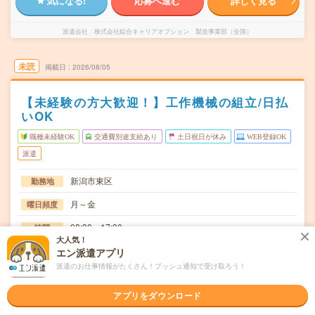
気になる!
応募へ進む
詳しく見る
派遣会社
株式会社綜合キャリアオプション 製造事業部（全国）
未読
掲載日
2026/08/05
【未経験の方大歓迎！】工作機械の組立/日払
いOK
職種未経験OK
交通費別途支給あり
土日祝日が休み
WEB登録OK
派遣
新潟市東区
勤務地
月～金
曜日頻度
08:30～17:30
時間
大人気！
長期でお仕事できる方、大歓迎！
期間
エン派遣アプリ
派遣のお仕事情報がたくさん！プッシュ通知で受け取ろう！
時給1200円
時給
交通費
アプリをダウンロード
交通費規定内支給