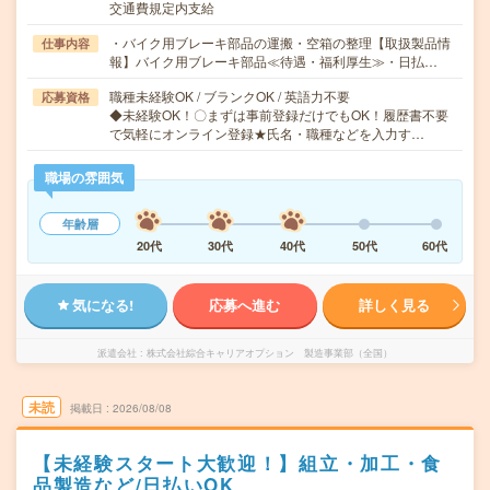
交通費規定内支給
・バイク用ブレーキ部品の運搬・空箱の整理【取扱製品情
仕事内容
報】バイク用ブレーキ部品≪待遇・福利厚生≫・日払…
職種未経験OK / ブランクOK / 英語力不要
応募資格
◆未経験OK！〇まずは事前登録だけでもOK！履歴書不要
で気軽にオンライン登録★氏名・職種などを入力す…
職場の雰囲気
年齢層
20代
30代
40代
50代
60代
気になる!
応募へ進む
詳しく見る
派遣会社
株式会社綜合キャリアオプション 製造事業部（全国）
未読
掲載日
2026/08/08
【未経験スタート大歓迎！】組立・加工・食
品製造など/日払いOK