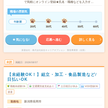
で気軽にオンライン登録★氏名・職種などを入力す…
職場の雰囲気
年齢層
20代
30代
40代
50代
60代
気になる!
応募へ進む
詳しく見る
派遣会社
株式会社綜合キャリアオプション 製造事業部（全国）
未読
掲載日
2026/08/07
【未経験OK！】組立・加工・食品製造など/
日払いOK
職種未経験OK
交通費別途支給あり
土日祝日が休み
WEB登録OK
派遣
新潟県長岡市
勤務地