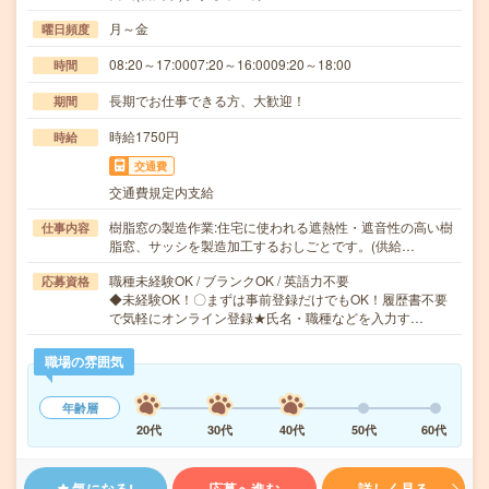
月～金
曜日頻度
08:20～17:0007:20～16:0009:20～18:00
時間
長期でお仕事できる方、大歓迎！
期間
時給1750円
時給
交通費
交通費規定内支給
樹脂窓の製造作業:住宅に使われる遮熱性・遮音性の高い樹
仕事内容
脂窓、サッシを製造加工するおしごとです。(供給…
職種未経験OK / ブランクOK / 英語力不要
応募資格
◆未経験OK！〇まずは事前登録だけでもOK！履歴書不要
で気軽にオンライン登録★氏名・職種などを入力す…
職場の雰囲気
年齢層
20代
30代
40代
50代
60代
気になる!
応募へ進む
詳しく見る