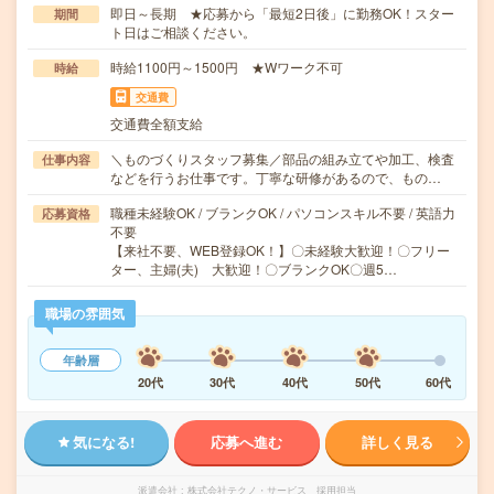
即日～長期 ★応募から「最短2日後」に勤務OK！スター
期間
ト日はご相談ください。
時給1100円～1500円 ★Wワーク不可
時給
交通費
交通費全額支給
＼ものづくりスタッフ募集／部品の組み立てや加工、検査
仕事内容
などを行うお仕事です。丁寧な研修があるので、もの…
職種未経験OK / ブランクOK / パソコンスキル不要 / 英語力
応募資格
不要
【来社不要、WEB登録OK！】〇未経験大歓迎！〇フリー
ター、主婦(夫) 大歓迎！〇ブランクOK〇週5…
職場の雰囲気
年齢層
20代
30代
40代
50代
60代
気になる!
応募へ進む
詳しく見る
派遣会社
株式会社テクノ・サービス 採用担当