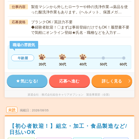
製造マシンから外したローラーや枠の洗浄作業→薬品を使
仕事内容
った酸洗浄作業もあります。(ヘルメット、保護メガ…
ブランクOK / 英語力不要
応募資格
◆経験者歓迎！〇まずは事前登録だけでもOK！履歴書不要
で気軽にオンライン登録★氏名・職種などを入力す…
職場の雰囲気
年齢層
20代
30代
40代
50代
60代
気になる!
応募へ進む
詳しく見る
派遣会社
株式会社綜合キャリアオプション 製造事業部（全国）
未読
掲載日
2026/08/05
【初心者歓迎！】組立・加工・食品製造など/
日払いOK