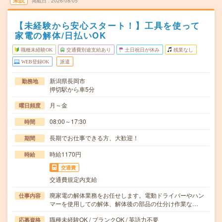
未読
掲載日
2026/08/05
【未経験から安心スタート！】工具を使って
家電の解体/日払いOK
職種未経験OK
交通費別途支給あり
土日祝日が休み
残業なし
WEB登録OK
派遣
新潟県長岡市
勤務地
押切駅から車5分
月～金
曜日頻度
08:00～17:30
時間
長期でお仕事できる方、大歓迎！
期間
時給1170円
時給
交通費
交通費規定内支給
廃家電の解体業務をお任せします。電動ドライバーやハン
仕事内容
マーを使用しての解体、解体後の部品の仕分け作業な…
職種未経験OK / ブランクOK / 英語力不要
応募資格