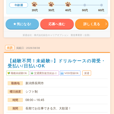
年齢層
20代
30代
40代
50代
60代
気になる!
応募へ進む
詳しく見る
派遣会社
株式会社綜合キャリアオプション 製造事業部（全国）
未読
掲載日
2026/08/08
【経験不問！未経験○】ドリルケースの荷受・
受払い/日払いOK
職種未経験OK
交通費別途支給あり
WEB登録OK
派遣
新潟県長岡市
勤務地
シフト制
曜日頻度
08:00～16:45
時間
長期でお仕事できる方、大歓迎！
期間