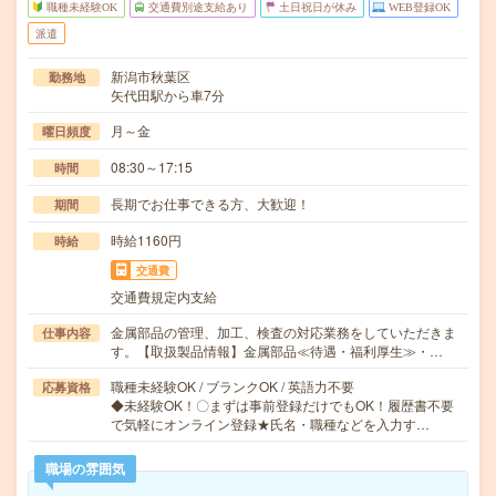
職種未経験OK
交通費別途支給あり
土日祝日が休み
WEB登録OK
派遣
新潟市秋葉区
勤務地
矢代田駅から車7分
月～金
曜日頻度
08:30～17:15
時間
長期でお仕事できる方、大歓迎！
期間
時給1160円
時給
交通費
交通費規定内支給
金属部品の管理、加工、検査の対応業務をしていただきま
仕事内容
す。【取扱製品情報】金属部品≪待遇・福利厚生≫・…
職種未経験OK / ブランクOK / 英語力不要
応募資格
◆未経験OK！〇まずは事前登録だけでもOK！履歴書不要
で気軽にオンライン登録★氏名・職種などを入力す…
職場の雰囲気