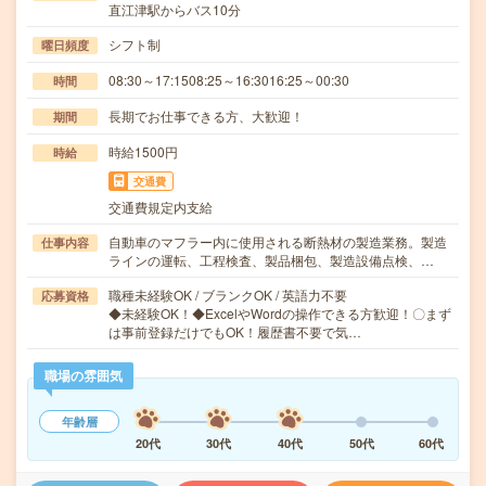
直江津駅からバス10分
シフト制
曜日頻度
08:30～17:1508:25～16:3016:25～00:30
時間
長期でお仕事できる方、大歓迎！
期間
時給1500円
時給
交通費
交通費規定内支給
自動車のマフラー内に使用される断熱材の製造業務。製造
仕事内容
ラインの運転、工程検査、製品梱包、製造設備点検、…
職種未経験OK / ブランクOK / 英語力不要
応募資格
◆未経験OK！◆ExcelやWordの操作できる方歓迎！〇まず
は事前登録だけでもOK！履歴書不要で気…
職場の雰囲気
年齢層
20代
30代
40代
50代
60代