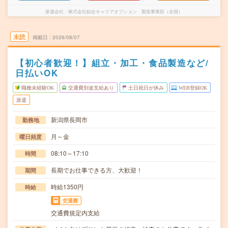
派遣会社
株式会社綜合キャリアオプション 製造事業部（全国）
未読
掲載日
2026/08/07
【初心者歓迎！】組立・加工・食品製造など/
日払いOK
職種未経験OK
交通費別途支給あり
土日祝日が休み
WEB登録OK
派遣
新潟県長岡市
勤務地
月～金
曜日頻度
08:10～17:10
時間
長期でお仕事できる方、大歓迎！
期間
時給1350円
時給
交通費
交通費規定内支給