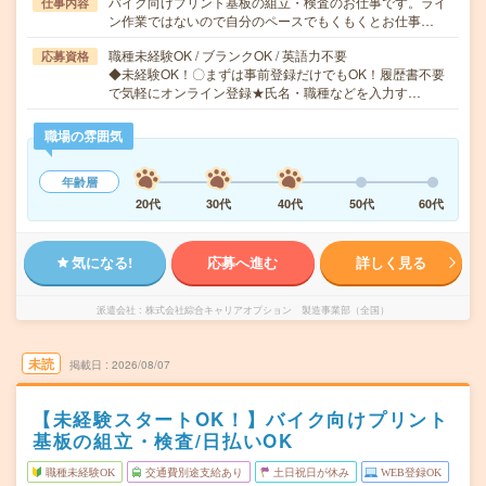
バイク向けプリント基板の組立・検査のお仕事です。ライ
仕事内容
ン作業ではないので自分のペースでもくもくとお仕事…
職種未経験OK / ブランクOK / 英語力不要
応募資格
◆未経験OK！〇まずは事前登録だけでもOK！履歴書不要
で気軽にオンライン登録★氏名・職種などを入力す…
職場の雰囲気
年齢層
20代
30代
40代
50代
60代
気になる!
応募へ進む
詳しく見る
派遣会社
株式会社綜合キャリアオプション 製造事業部（全国）
未読
掲載日
2026/08/07
【未経験スタートOK！】バイク向けプリント
基板の組立・検査/日払いOK
職種未経験OK
交通費別途支給あり
土日祝日が休み
WEB登録OK