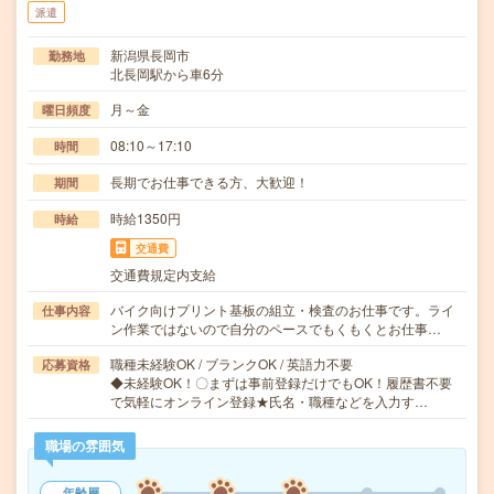
派遣
新潟県長岡市
勤務地
北長岡駅から車6分
月～金
曜日頻度
08:10～17:10
時間
長期でお仕事できる方、大歓迎！
期間
時給1350円
時給
交通費
交通費規定内支給
バイク向けプリント基板の組立・検査のお仕事です。ライ
仕事内容
ン作業ではないので自分のペースでもくもくとお仕事…
職種未経験OK / ブランクOK / 英語力不要
応募資格
◆未経験OK！〇まずは事前登録だけでもOK！履歴書不要
で気軽にオンライン登録★氏名・職種などを入力す…
職場の雰囲気
年齢層