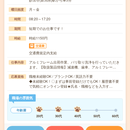
月～金
曜日頻度
08:20～17:20
時間
短期でのお仕事です！
期間
時給1150円
時給
交通費
交通費規定内支給
アルミフレーム出荷作業、バリ取り洗浄を行っていただき
仕事内容
ます。【取扱製品情報】減速機、歯車、アルミフレー…
職種未経験OK / ブランクOK / 英語力不要
応募資格
◆未経験OK！〇まずは事前登録だけでもOK！履歴書不要
で気軽にオンライン登録★氏名・職種などを入力す…
職場の雰囲気
年齢層
20代
30代
40代
50代
60代