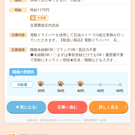
時給1170円
時給
交通費
交通費規定内支給
電動ドライバーを使用して石油ストーブの組立業務を行っ
仕事内容
ていただきます。【取扱い製品】電動ドライバー、石…
職種未経験OK / ブランクOK / 英語力不要
応募資格
◆未経験OK！〇まずは事前登録だけでもOK！履歴書不要
で気軽にオンライン登録★氏名・職種などを入力す…
職場の雰囲気
年齢層
20代
30代
40代
50代
60代
気になる!
応募へ進む
詳しく見る
派遣会社
株式会社綜合キャリアオプション 製造事業部（全国）