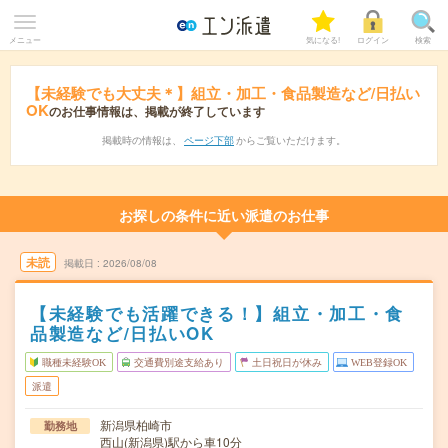
メニュー
気になる!
ログイン
検索
【未経験でも大丈夫＊】組立・加工・食品製造など/日払い
OK
のお仕事情報は、掲載が終了しています
掲載時の情報は、
ページ下部
からご覧いただけます。
お探しの条件に近い派遣のお仕事
未読
掲載日
2026/08/08
【未経験でも活躍できる！】組立・加工・食
品製造など/日払いOK
職種未経験OK
交通費別途支給あり
土日祝日が休み
WEB登録OK
派遣
新潟県柏崎市
勤務地
西山(新潟県)駅から車10分