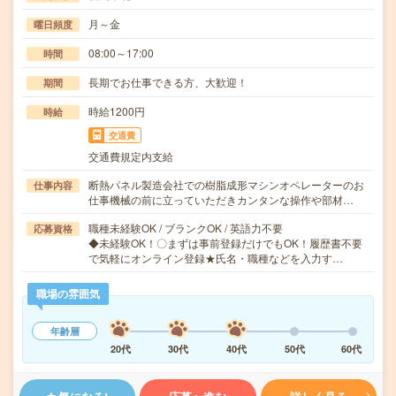
月～金
曜日頻度
08:00～17:00
時間
長期でお仕事できる方、大歓迎！
期間
時給1200円
時給
交通費
交通費規定内支給
断熱パネル製造会社での樹脂成形マシンオペレーターのお
仕事内容
仕事機械の前に立っていただきカンタンな操作や部材…
職種未経験OK / ブランクOK / 英語力不要
応募資格
◆未経験OK！〇まずは事前登録だけでもOK！履歴書不要
で気軽にオンライン登録★氏名・職種などを入力す…
職場の雰囲気
年齢層
20代
30代
40代
50代
60代