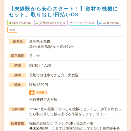
【未経験から安心スタート！】資材を機械に
セット、取り出し/日払いOK
職種未経験OK
交通費別途支給あり
土日祝日が休み
WEB登録OK
派遣
新潟県上越市
勤務地
黒井(新潟県)駅から徒歩10分
月～金
曜日頻度
08:30～17:30
時間
長期でお仕事できる方、大歓迎！
期間
時給1220円
時給
交通費
交通費規定内支給
1つ4kg程の紙製ドラム缶を機械にセットし、加工が終わっ
仕事内容
たら取り外して積み上げる作業をします。ライン…
職種未経験OK / ブランクOK / 英語力不要
応募資格
◆未経験OK！〇まずは事前登録だけでもOK！履歴書不要