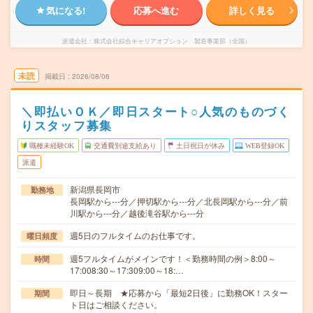
気になる!
応募へ進む
詳しく見る
派遣会社
株式会社綜合キャリアオプション 製造事業部（全国）
未読
掲載日
2026/08/06
＼即払いＯＫ／即日スタート○人気のものづく
りスタッフ募集
職種未経験OK
交通費別途支給あり
土日祝日が休み
WEB登録OK
派遣
新潟県長岡市
勤務地
長岡駅から---分／押切駅から---分／北長岡駅から---分／前
川駅から---分／越後滝谷駅から---分
週5日のフルタイムのお仕事です。
曜日頻度
週5フルタイムがメインです！＜勤務時間の例＞8:00～
時間
17:008:30～17:309:00～18:…
即日～長期 ★応募から「最短2日後」に勤務OK！スター
期間
ト日はご相談ください。