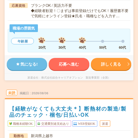
ブランクOK / 英語力不要
応募資格
◆経験者歓迎！〇まずは事前登録だけでもOK！履歴書不要
で気軽にオンライン登録★氏名・職種などを入力す…
職場の雰囲気
年齢層
20代
30代
40代
50代
60代
気になる!
応募へ進む
詳しく見る
派遣会社
株式会社綜合キャリアオプション 製造事業部（全国）
未読
掲載日
2026/08/06
【経験がなくても大丈夫＊】断熱材の製造/製
品のチェック・梱包/日払いOK
職種未経験OK
交通費別途支給あり
WEB登録OK
派遣
新潟県上越市
勤務地