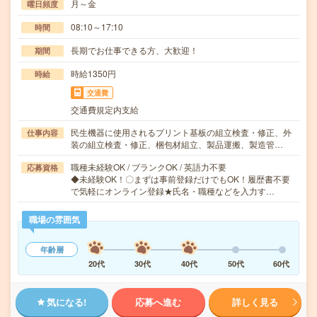
月～金
曜日頻度
08:10～17:10
時間
長期でお仕事できる方、大歓迎！
期間
時給1350円
時給
交通費
交通費規定内支給
民生機器に使用されるプリント基板の組立検査・修正、外
仕事内容
装の組立検査・修正、梱包材組立、製品運搬、製造管…
職種未経験OK / ブランクOK / 英語力不要
応募資格
◆未経験OK！〇まずは事前登録だけでもOK！履歴書不要
で気軽にオンライン登録★氏名・職種などを入力す…
職場の雰囲気
年齢層
20代
30代
40代
50代
60代
気になる!
応募へ進む
詳しく見る