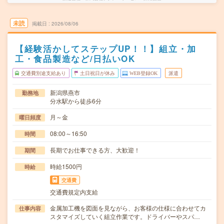
未読
掲載日
2026/08/06
【経験活かしてステップUP！！】組立・加
工・食品製造など/日払いOK
交通費別途支給あり
土日祝日が休み
WEB登録OK
派遣
新潟県燕市
勤務地
分水駅から徒歩6分
月～金
曜日頻度
08:00～16:50
時間
長期でお仕事できる方、大歓迎！
期間
時給1500円
時給
交通費
交通費規定内支給
金属加工機を図面を見ながら、お客様の仕様に合わせてカ
仕事内容
スタマイズしていく組立作業です。ドライバーやスパ…