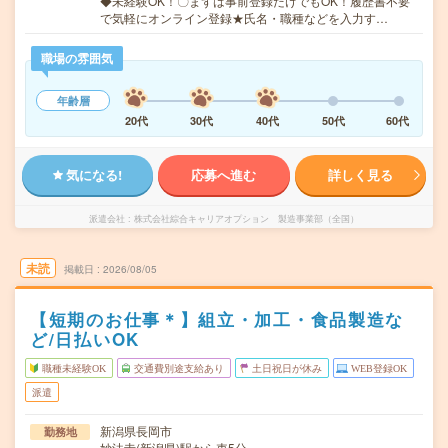
◆未経験OK！〇まずは事前登録だけでもOK！履歴書不要
で気軽にオンライン登録★氏名・職種などを入力す…
職場の雰囲気
年齢層
20代
30代
40代
50代
60代
気になる!
応募へ進む
詳しく見る
派遣会社
株式会社綜合キャリアオプション 製造事業部（全国）
未読
掲載日
2026/08/05
【短期のお仕事＊】組立・加工・食品製造な
ど/日払いOK
職種未経験OK
交通費別途支給あり
土日祝日が休み
WEB登録OK
派遣
新潟県長岡市
勤務地
妙法寺(新潟県)駅から車5分