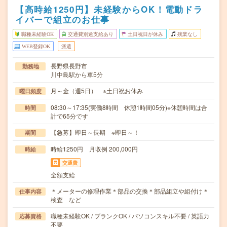
【高時給1250円】未経験からOK！電動ドラ
イバーで組立のお仕事
職種未経験OK
交通費別途支給あり
土日祝日が休み
残業なし
WEB登録OK
派遣
長野県長野市
勤務地
川中島駅から車5分
月～金（週5日） ※土日祝お休み
曜日頻度
08:30～17:35(実働8時間 休憩1時間05分)※休憩時間は合
時間
計で65分です
【急募】即日～長期 ※即日～！
期間
時給1250円 月収例 200,000円
時給
交通費
全額支給
＊メーターの修理作業＊部品の交換＊部品組立や組付け＊
仕事内容
検査 など
職種未経験OK / ブランクOK / パソコンスキル不要 / 英語力
応募資格
不要