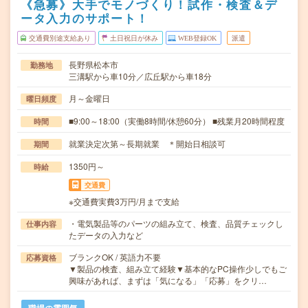
《急募》大手でモノづくり！試作・検査＆デ
ータ入力のサポート！
交通費別途支給あり
土日祝日が休み
WEB登録OK
派遣
長野県松本市
勤務地
三溝駅から車10分／広丘駅から車18分
月～金曜日
曜日頻度
■9:00～18:00（実働8時間/休憩60分） ■残業月20時間程度
時間
就業決定次第～長期就業 ＊開始日相談可
期間
1350円～
時給
交通費
※交通費実費3万円/月まで支給
・電気製品等のパーツの組み立て、検査、品質チェックし
仕事内容
たデータの入力など
ブランクOK / 英語力不要
応募資格
▼製品の検査、組み立て経験▼基本的なPC操作少しでもご
興味があれば、まずは「気になる」「応募」をクリ…