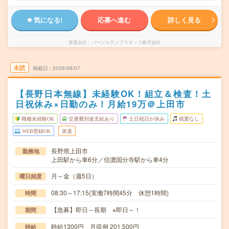
気になる!
応募へ進む
詳しく見る
派遣会社
パーソルテンプスタッフ株式会社
未読
掲載日
2026/08/07
【長野日本無線】未経験OK！組立＆検査！土
日祝休み×日勤のみ！月給19万＠上田市
職種未経験OK
交通費別途支給あり
土日祝日が休み
残業なし
WEB登録OK
派遣
長野県上田市
勤務地
上田駅から車6分／信濃国分寺駅から車4分
月～金（週5日）
曜日頻度
08:30～17:15(実働7時間45分 休憩1時間)
時間
【急募】即日～長期 ※即日～！
期間
時給1300円 月収例 201,500円
時給