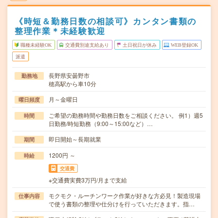
《時短＆勤務日数の相談可》カンタン書類の
整理作業＊未経験歓迎
職種未経験OK
交通費別途支給あり
土日祝日が休み
WEB登録OK
派遣
長野県安曇野市
勤務地
穂高駅から車10分
月～金曜日
曜日頻度
ご希望の勤務時間や勤務日数をご相談ください。 例1）週5
時間
日勤務/時短勤務（9:00～15:00など）…
即日開始～長期就業
期間
1200円 ～
時給
交通費
※交通費実費3万円/月まで支給
モクモク・ルーチンワーク作業が好きな方必見！製造現場
仕事内容
で使う書類の整理や仕分けを行っていただきます。指…