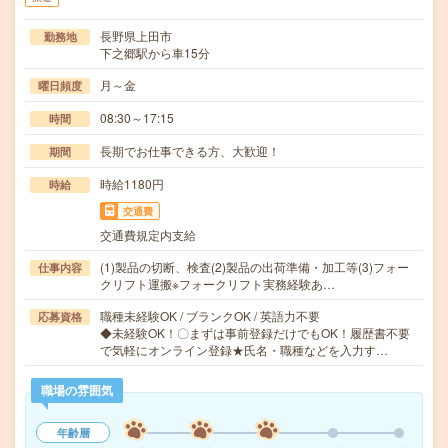
長野県上田市
勤務地
下之郷駅から車15分
月～金
曜日頻度
08:30～17:15
時間
長期でお仕事できる方、大歓迎！
期間
時給1180円
時給
交通費
交通費規定内支給
(1)製品の切断、検査(2)製品の出荷準備・加工等(3)フォー
仕事内容
クリフト運搬※フォークリフト実務経験あ…
職種未経験OK / ブランクOK / 英語力不要
応募資格
◆未経験OK！〇まずは事前登録だけでもOK！履歴書不要
で気軽にオンライン登録★氏名・職種などを入力す…
職場の雰囲気
年齢層