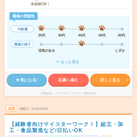
未経験OK！
職場の雰囲気
年齢層
20代
30代
40代
50代
60代
職場の様子
活気がある
しずか
もっと見る
気になる!
応募へ進む
詳しく見る
派遣会社
パーソルテンプスタッフ株式会社
未読
掲載日
2026/08/06
【経験者向けマイスターワーク！】組立・加
工・食品製造など/日払いOK