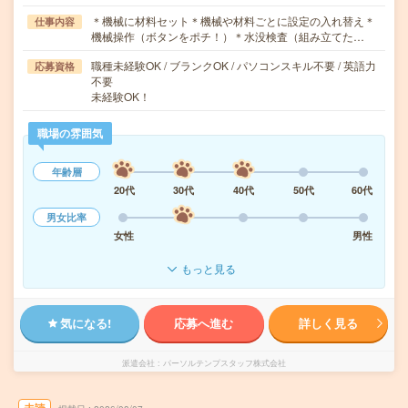
＊機械に材料セット＊機械や材料ごとに設定の入れ替え＊
仕事内容
機械操作（ボタンをポチ！）＊水没検査（組み立てた…
職種未経験OK / ブランクOK / パソコンスキル不要 / 英語力
応募資格
不要
未経験OK！
職場の雰囲気
年齢層
20代
30代
40代
50代
60代
男女比率
女性
男性
もっと見る
気になる!
応募へ進む
詳しく見る
派遣会社
パーソルテンプスタッフ株式会社