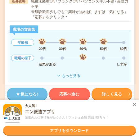
職種未経験OK / ブランクOK / パソコンスキル不要 / 英語力
応募資格
不要
未経験歓迎少しでもご興味があれば、まずは「気になる」
「応募」をクリック＊
職場の雰囲気
年齢層
20代
30代
40代
50代
60代
職場の様子
活気がある
しずか
もっと見る
気になる!
応募へ進む
詳しく見る
大人気！
派遣会社
株式会社メイテックキャスト 松本営業所
エン派遣アプリ
派遣のお仕事情報がたくさん！プッシュ通知で受け取ろう！
未読
掲載日
2026/08/06
アプリをダウンロード
未経験OK！残業ほぼなし！ワイヤーハーネス