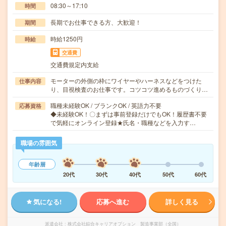
08:30～17:10
時間
長期でお仕事できる方、大歓迎！
期間
時給1250円
時給
交通費
交通費規定内支給
モーターの外側の枠にワイヤーやハーネスなどをつけた
仕事内容
り、目視検査のお仕事です。コツコツ進めるものづくり…
職種未経験OK / ブランクOK / 英語力不要
応募資格
◆未経験OK！〇まずは事前登録だけでもOK！履歴書不要
で気軽にオンライン登録★氏名・職種などを入力す…
職場の雰囲気
年齢層
20代
30代
40代
50代
60代
気になる!
応募へ進む
詳しく見る
派遣会社
株式会社綜合キャリアオプション 製造事業部（全国）