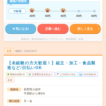
職場の雰囲気
年齢層
20代
30代
40代
50代
60代
気になる!
応募へ進む
詳しく見る
派遣会社
株式会社綜合キャリアオプション 製造事業部（全国）
未読
掲載日
2026/08/07
【未経験の方大歓迎！】組立・加工・食品製
造など/日払いOK
職種未経験OK
交通費別途支給あり
土日祝日が休み
WEB登録OK
派遣
長野県小諸市
勤務地
平原駅から車6分
月～金
曜日頻度