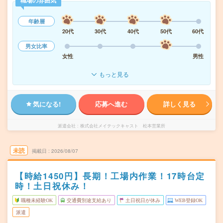
職場の雰囲気
年齢層
20代
30代
40代
50代
60代
男女比率
女性
男性
もっと見る
気になる!
応募へ進む
詳しく見る
派遣会社
株式会社メイテックキャスト 松本営業所
未読
掲載日
2026/08/07
【時給1450円】長期！工場内作業！17時台定
時！土日祝休み！
職種未経験OK
交通費別途支給あり
土日祝日が休み
WEB登録OK
派遣