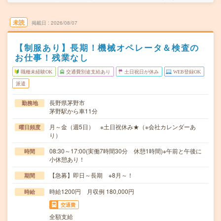
未読
掲載日
2026/08/07
【制服あり】長期！機械オペレータ＆検査の
お仕事！残業なし
職種未経験OK
交通費別途支給あり
土日祝日が休み
WEB登録OK
派遣
長野県茅野市
勤務地
茅野駅から車11分
月～金（週5日） ※土日祝休み★（※会社カレンダーあ
曜日頻度
り）
08:30～17:00(実働7時間30分 休憩1時間)※午前と午後に
時間
小休憩あり！
【急募】即日～長期 ※8月～！
期間
時給1200円 月収例 180,000円
時給
交通費
全額支給