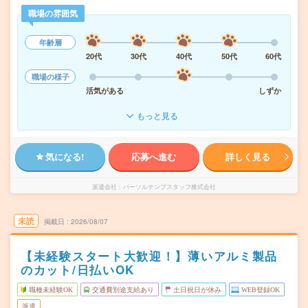
職場の雰囲気
年齢層
20代
30代
40代
50代
60代
職場の様子
活気がある
しずか
もっと見る
気になる!
応募へ進む
詳しく見る
派遣会社
パーソルテンプスタッフ株式会社
未読
掲載日
2026/08/07
【未経験スタート大歓迎！】薄いアルミ製品
のカット/日払いOK
職種未経験OK
交通費別途支給あり
土日祝日が休み
WEB登録OK
派遣