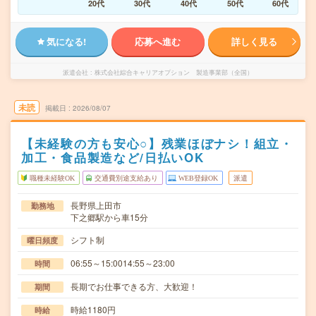
20代
30代
40代
50代
60代
気になる!
応募へ進む
詳しく見る
派遣会社
株式会社綜合キャリアオプション 製造事業部（全国）
未読
掲載日
2026/08/07
【未経験の方も安心○】残業ほぼナシ！組立・
加工・食品製造など/日払いOK
職種未経験OK
交通費別途支給あり
WEB登録OK
派遣
長野県上田市
勤務地
下之郷駅から車15分
シフト制
曜日頻度
06:55～15:0014:55～23:00
時間
長期でお仕事できる方、大歓迎！
期間
時給1180円
時給