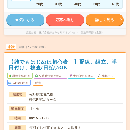
20代
30代
40代
50代
60代
気になる!
応募へ進む
詳しく見る
派遣会社
株式会社綜合キャリアオプション 製造事業部（全国）
未読
掲載日
2026/08/06
【誰でもはじめは初心者！】配線、組立、半
田付け、検査/日払いOK
職種未経験OK
交通費別途支給あり
土日祝日が休み
残業なし
WEB登録OK
派遣
長野県北佐久郡
勤務地
御代田駅から---分
月～金
曜日頻度
08:15～17:05
時間
長期でお仕事できる方、大歓迎！
期間