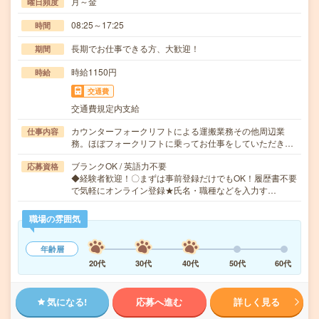
月～金
曜日頻度
08:25～17:25
時間
長期でお仕事できる方、大歓迎！
期間
時給1150円
時給
交通費
交通費規定内支給
カウンターフォークリフトによる運搬業務その他周辺業
仕事内容
務。ほぼフォークリフトに乗ってお仕事をしていただき…
ブランクOK / 英語力不要
応募資格
◆経験者歓迎！〇まずは事前登録だけでもOK！履歴書不要
で気軽にオンライン登録★氏名・職種などを入力す…
職場の雰囲気
年齢層
20代
30代
40代
50代
60代
気になる!
応募へ進む
詳しく見る