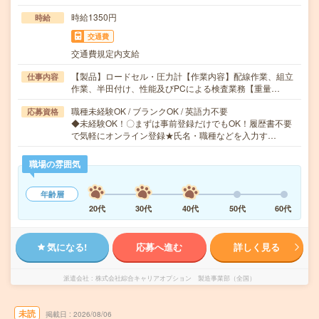
時給1350円
時給
交通費
交通費規定内支給
【製品】ロードセル・圧力計【作業内容】配線作業、組立
仕事内容
作業、半田付け、性能及びPCによる検査業務【重量…
職種未経験OK / ブランクOK / 英語力不要
応募資格
◆未経験OK！〇まずは事前登録だけでもOK！履歴書不要
で気軽にオンライン登録★氏名・職種などを入力す…
職場の雰囲気
年齢層
20代
30代
40代
50代
60代
気になる!
応募へ進む
詳しく見る
派遣会社
株式会社綜合キャリアオプション 製造事業部（全国）
未読
掲載日
2026/08/06