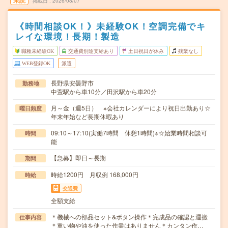
未読
掲載日
2026/08/07
《時間相談OK！》未経験OK！空調完備でキ
レイな環境！長期！製造
職種未経験OK
交通費別途支給あり
土日祝日が休み
残業なし
WEB登録OK
派遣
長野県安曇野市
勤務地
中萱駅から車10分／田沢駅から車20分
月～金（週5日） ※会社カレンダーにより祝日出勤あり☆
曜日頻度
年末年始など長期休暇あり
09:10～17:10(実働7時間 休憩1時間)※☆始業時間相談可
時間
能
【急募】即日～長期
期間
時給1200円 月収例 168,000円
時給
交通費
全額支給
＊機械への部品セット&ボタン操作＊完成品の確認と運搬
仕事内容
＊重い物や油を使った作業はありません＊カンタン作…