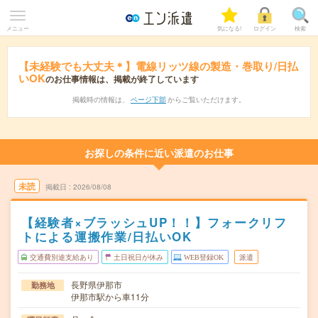
メニュー
気になる!
ログイン
検索
【未経験でも大丈夫＊】電線リッツ線の製造・巻取り/日払
いOK
のお仕事情報は、掲載が終了しています
掲載時の情報は、
ページ下部
からご覧いただけます。
お探しの条件に近い派遣のお仕事
未読
掲載日
2026/08/08
【経験者×ブラッシュUP！！】フォークリフ
トによる運搬作業/日払いOK
交通費別途支給あり
土日祝日が休み
WEB登録OK
派遣
長野県伊那市
勤務地
伊那市駅から車11分