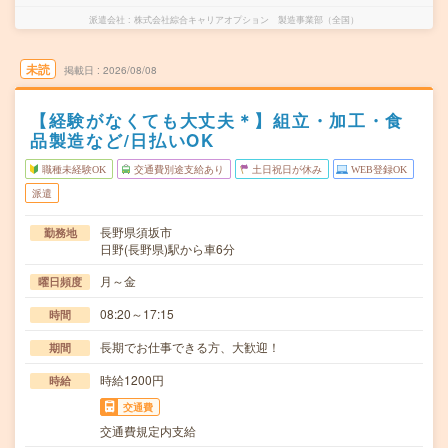
派遣会社
株式会社綜合キャリアオプション 製造事業部（全国）
未読
掲載日
2026/08/08
【経験がなくても大丈夫＊】組立・加工・食
品製造など/日払いOK
職種未経験OK
交通費別途支給あり
土日祝日が休み
WEB登録OK
派遣
長野県須坂市
勤務地
日野(長野県)駅から車6分
月～金
曜日頻度
08:20～17:15
時間
長期でお仕事できる方、大歓迎！
期間
時給1200円
時給
交通費
交通費規定内支給