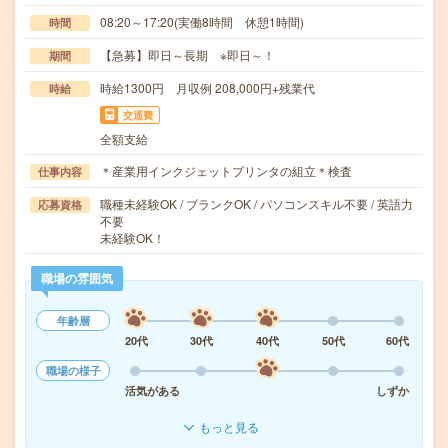
08:20～17:20(実働8時間 休憩1時間)
時間
【急募】即日～長期 ※即日～！
期間
時給1300円 月収例 208,000円+残業代
時給
交通費
全額支給
＊産業用インクジェットプリンタの組立＊検査
仕事内容
職種未経験OK / ブランクOK / パソコンスキル不要 / 英語力
応募資格
不要
未経験OK！
職場の雰囲気
年齢層
20代
30代
40代
50代
60代
職場の様子
活気がある
しずか
もっと見る