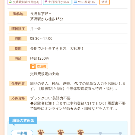
交通費別途支給あり
土日祝日が休み
WEB登録OK
派遣
長野県茅野市
勤務地
茅野駅から徒歩15分
月～金
曜日頻度
08:30～17:00
時間
長期でお仕事できる方、大歓迎！
期間
時給1250円
時給
交通費
交通費規定内支給
部品の受入、検品、運搬、PCでの簡単な入力をお願いしま
仕事内容
す。【取扱製品情報】半導体製造装置≪待遇・福利…
ブランクOK / 英語力不要
応募資格
◆経験者歓迎！〇まずは事前登録だけでもOK！履歴書不要
で気軽にオンライン登録★氏名・職種などを入力す…
職場の雰囲気
年齢層