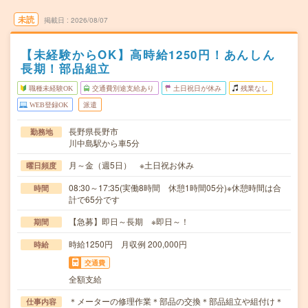
未読
掲載日
2026/08/07
【未経験からOK】高時給1250円！あんしん
長期！部品組立
職種未経験OK
交通費別途支給あり
土日祝日が休み
残業なし
WEB登録OK
派遣
長野県長野市
勤務地
川中島駅から車5分
月～金（週5日） ※土日祝お休み
曜日頻度
08:30～17:35(実働8時間 休憩1時間05分)※休憩時間は合
時間
計で65分です
【急募】即日～長期 ※即日～！
期間
時給1250円 月収例 200,000円
時給
交通費
全額支給
＊メーターの修理作業＊部品の交換＊部品組立や組付け＊
仕事内容