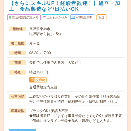
【さらにスキルUP！経験者歓迎！】組立・加
工・食品製造など/日払いOK
交通費別途支給あり
土日祝日が休み
WEB登録OK
派遣
長野県東御市
勤務地
滋野駅から徒歩15分
月～金
曜日頻度
08:20～17:00
時間
長期でお仕事できる方、大歓迎！
期間
時給1200円
時給
交通費
交通費規定内支給
工作製品のバリ取り作業他、その他付随作業【取扱製品情
仕事内容
報】半導体装置≪待遇・福利厚生≫・日払い制度・社…
ブランクOK / 英語力不要
応募資格
◆経験者歓迎！〇まずは事前登録だけでもOK！履歴書不要
で気軽にオンライン登録★氏名・職種などを入力す…