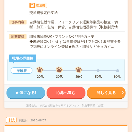
交通費
交通費規定内支給
自動梱包機作業、フォークリフト運搬等製品の検査・切
仕事内容
断・加工・包装・保管、自動梱包機器操作【取扱製品情…
職種未経験OK / ブランクOK / 英語力不要
応募資格
◆未経験OK！〇まずは事前登録だけでもOK！履歴書不要
で気軽にオンライン登録★氏名・職種などを入力す…
職場の雰囲気
年齢層
20代
30代
40代
50代
60代
気になる!
応募へ進む
詳しく見る
派遣会社
株式会社綜合キャリアオプション 製造事業部（全国）
未読
掲載日
2026/08/07