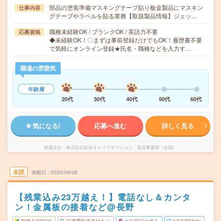
部品の塗装準備マスキングテープ貼り板金製品にマスキン
仕事内容
グテープやラベルを貼る業務【取扱製品情報】ジェッ…
職種未経験OK / ブランクOK / 英語力不要
応募資格
◆未経験OK！〇まずは事前登録だけでもOK！履歴書不要
で気軽にオンライン登録★氏名・職種などを入力す…
職場の雰囲気
年齢層
20代
30代
40代
50代
60代
気になる!
応募へ進む
詳しく見る
派遣会社
株式会社綜合キャリアオプション 製造事業部（全国）
未読
掲載日
2026/08/08
【残業込み23万越え！】電話なし＆カンタ
ン！金属板の接着など@長野