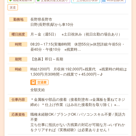
職種未経験OK
交通費別途支給あり
土日祝日が休み
WEB登録OK
派遣
長野県長野市
勤務地
日野(長野県)駅から車10分
月～金（週5日） ※土日祝休み（祝日出勤の場合あり）
曜日頻度
08:20～17:15(実働8時間 休憩55分)※休憩詳細:午前5分・
時間
昼40分・午後10分 ※残業時…
【急募】即日～長期
期間
時給1200円 月収例 192,000円+残業代 ※残業時の時給は
時給
1,500円/月30時間～の残業で＋45,000円～♪
交通費
全額支給
＊金属板や部品の接着（接着剤塗布→金属板を重ねてネジ
仕事内容
締め）＊仕上げ作業（はみ出た接着剤を取り除く）※…
職種未経験OK / ブランクOK / パソコンスキル不要 / 英語力
応募資格
不要
立ち仕事に抵抗がない方残業の対応が可能な方→いずれか
をクリアすれば《実務経験》は必要ありません！