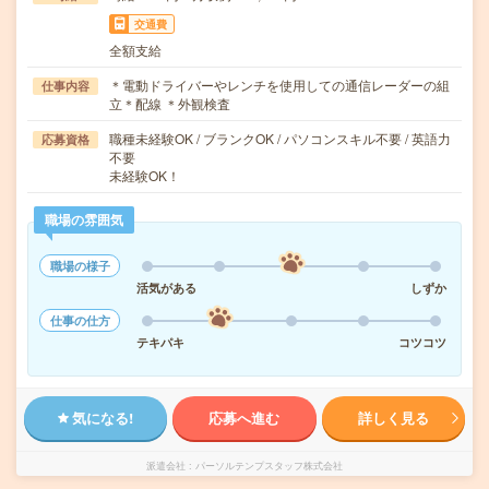
交通費
全額支給
＊電動ドライバーやレンチを使用しての通信レーダーの組
仕事内容
立＊配線 ＊外観検査
職種未経験OK / ブランクOK / パソコンスキル不要 / 英語力
応募資格
不要
未経験OK！
職場の雰囲気
職場の様子
活気がある
しずか
仕事の仕方
テキパキ
コツコツ
気になる!
応募へ進む
詳しく見る
派遣会社
パーソルテンプスタッフ株式会社