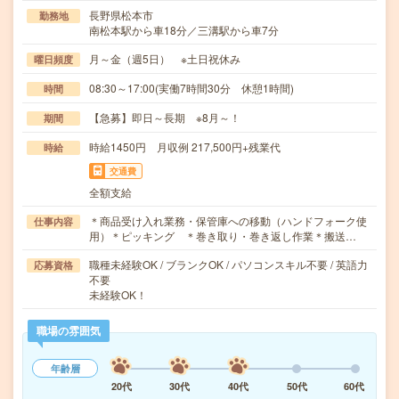
長野県松本市
勤務地
南松本駅から車18分／三溝駅から車7分
月～金（週5日） ※土日祝休み
曜日頻度
08:30～17:00(実働7時間30分 休憩1時間)
時間
【急募】即日～長期 ※8月～！
期間
時給1450円 月収例 217,500円+残業代
時給
交通費
全額支給
＊商品受け入れ業務・保管庫への移動（ハンドフォーク使
仕事内容
用）＊ピッキング ＊巻き取り・巻き返し作業＊搬送…
職種未経験OK / ブランクOK / パソコンスキル不要 / 英語力
応募資格
不要
未経験OK！
職場の雰囲気
年齢層
20代
30代
40代
50代
60代