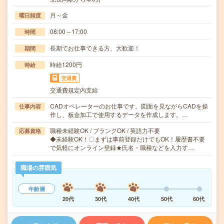
月～金
曜日頻度
08:00～17:00
時間
長期でお仕事できる方、大歓迎！
期間
時給1200円
時給
交通費
交通費規定内支給
CADオペレーターのお仕事です。図面を見ながらCADを操
仕事内容
作し、板金加工で使用するデータを作成します。…
職種未経験OK / ブランクOK / 英語力不要
応募資格
◆未経験OK！〇まずは事前登録だけでもOK！履歴書不要
で気軽にオンライン登録★氏名・職種などを入力す…
職場の雰囲気
年齢層
20代
30代
40代
50代
60代