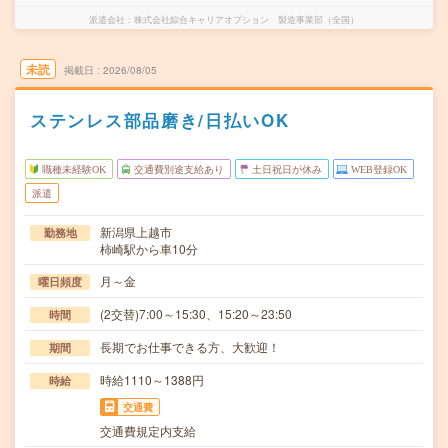
派遣会社
株式会社綜合キャリアオプション 製造事業部（全国）
未読
掲載日
2026/08/05
ステンレス部品磨き/日払いOK
職種未経験OK
交通費別途支給あり
土日祝日が休み
WEB登録OK
派遣
新潟県上越市
勤務地
柿崎駅から車10分
月～金
曜日頻度
(2交替)7:00～15:30、15:20～23:50
時間
長期でお仕事できる方、大歓迎！
期間
時給1110～1388円
時給
交通費
交通費規定内支給