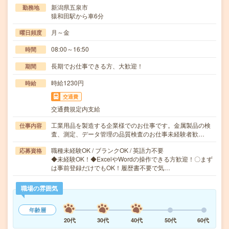
新潟県五泉市
勤務地
猿和田駅から車6分
月～金
曜日頻度
08:00～16:50
時間
長期でお仕事できる方、大歓迎！
期間
時給1230円
時給
交通費
交通費規定内支給
工業用品を製造する企業様でのお仕事です。金属製品の検
仕事内容
査、測定、データ管理の品質検査のお仕事未経験者歓…
職種未経験OK / ブランクOK / 英語力不要
応募資格
◆未経験OK！◆ExcelやWordの操作できる方歓迎！〇まず
は事前登録だけでもOK！履歴書不要で気…
職場の雰囲気
年齢層
20代
30代
40代
50代
60代