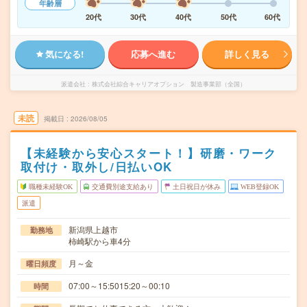
年齢層
20代
30代
40代
50代
60代
気になる!
応募へ進む
詳しく見る
派遣会社
株式会社綜合キャリアオプション 製造事業部（全国）
未読
掲載日
2026/08/05
【未経験から安心スタート！】研磨・ワーク
取付け・取外し/日払いOK
職種未経験OK
交通費別途支給あり
土日祝日が休み
WEB登録OK
派遣
新潟県上越市
勤務地
柿崎駅から車4分
月～金
曜日頻度
07:00～15:5015:20～00:10
時間