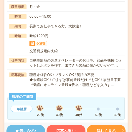
月～金
曜日頻度
06:00～15:00
時間
長期でお仕事できる方、大歓迎！
期間
時給1220円
時給
交通費
交通費規定内支給
自動車部品の製造オペレーターのお仕事。部品を機械にセ
仕事内容
ットしボタンを押す、出てきた製品に傷がないかや寸…
職種未経験OK / ブランクOK / 英語力不要
応募資格
◆未経験OK！〇まずは事前登録だけでもOK！履歴書不要
で気軽にオンライン登録★氏名・職種などを入力す…
職場の雰囲気
年齢層
20代
30代
40代
50代
60代
気になる!
応募へ進む
詳しく見る