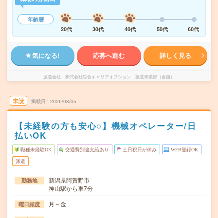
年齢層
20代
30代
40代
50代
60代
気になる!
応募へ進む
詳しく見る
派遣会社
株式会社綜合キャリアオプション 製造事業部（全国）
未読
掲載日
2026/08/05
【未経験の方も安心○】機械オペレーター/日
払いOK
職種未経験OK
交通費別途支給あり
土日祝日が休み
WEB登録OK
派遣
新潟県阿賀野市
勤務地
神山駅から車7分
月～金
曜日頻度