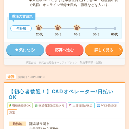
で気軽にオンライン登録★氏名・職種などを入力す…
職場の雰囲気
年齢層
20代
30代
40代
50代
60代
気になる!
応募へ進む
詳しく見る
派遣会社
株式会社綜合キャリアオプション 製造事業部（全国）
未読
掲載日
2026/08/05
【初心者歓迎！】CADオペレーター/日払い
OK
職種未経験OK
交通費別途支給あり
土日祝日が休み
WEB登録OK
派遣
新潟県長岡市
勤務地
北長岡駅から車6分