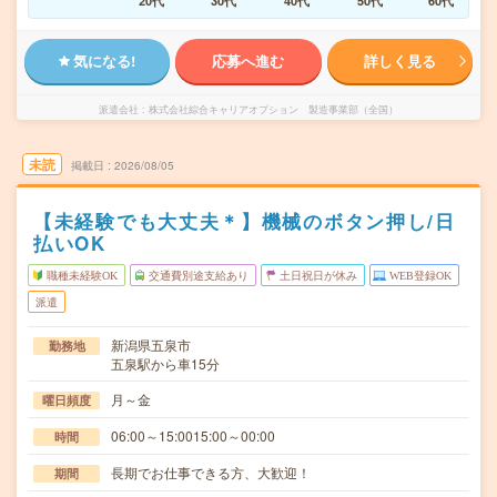
20代
30代
40代
50代
60代
気になる!
応募へ進む
詳しく見る
派遣会社
株式会社綜合キャリアオプション 製造事業部（全国）
未読
掲載日
2026/08/05
【未経験でも大丈夫＊】機械のボタン押し/日
払いOK
職種未経験OK
交通費別途支給あり
土日祝日が休み
WEB登録OK
派遣
新潟県五泉市
勤務地
五泉駅から車15分
月～金
曜日頻度
06:00～15:0015:00～00:00
時間
長期でお仕事できる方、大歓迎！
期間