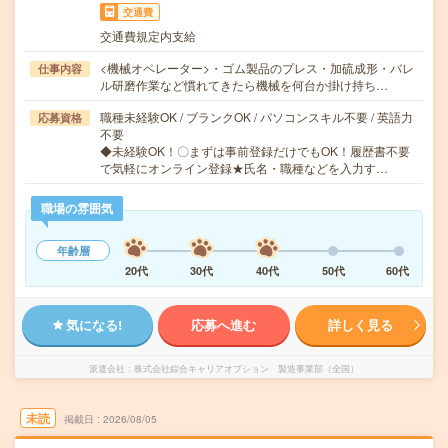
交通費
交通費規定内支給
<機械オペレーター>・ゴム製品のプレス・加硫成形・バレ
仕事内容
ル研磨作業など慣れてきたら機械を何台か掛け持ち…
職種未経験OK / ブランクOK / パソコンスキル不要 / 英語力
応募資格
不要
◆未経験OK！〇まずは事前登録だけでもOK！履歴書不要
で気軽にオンライン登録★氏名・職種などを入力す…
職場の雰囲気
年齢層
20代
30代
40代
50代
60代
気になる!
応募へ進む
詳しく見る
派遣会社
株式会社綜合キャリアオプション 製造事業部（全国）
未読
掲載日
2026/08/05