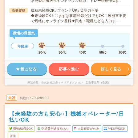
また製品搬送ライントラブル対応、トレー供給作業(…
職種未経験OK / ブランクOK / 英語力不要
応募資格
◆未経験OK！〇まずは事前登録だけでもOK！履歴書不要
で気軽にオンライン登録★氏名・職種などを入力す…
職場の雰囲気
年齢層
20代
30代
40代
50代
60代
気になる!
応募へ進む
詳しく見る
派遣会社
株式会社綜合キャリアオプション 製造事業部（全国）
未読
掲載日
2026/08/05
【未経験の方も安心○】機械オペレーター/日
払いOK
職種未経験OK
交通費別途支給あり
土日祝日が休み
WEB登録OK
派遣