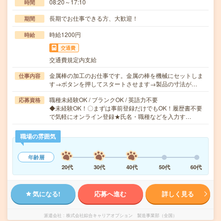
08:20～17:10
時間
長期でお仕事できる方、大歓迎！
期間
時給1200円
時給
交通費
交通費規定内支給
金属棒の加工のお仕事です。金属の棒を機械にセットしま
仕事内容
す→ボタンを押してスタートさせます→製品の寸法が…
職種未経験OK / ブランクOK / 英語力不要
応募資格
◆未経験OK！〇まずは事前登録だけでもOK！履歴書不要
で気軽にオンライン登録★氏名・職種などを入力す…
職場の雰囲気
年齢層
20代
30代
40代
50代
60代
気になる!
応募へ進む
詳しく見る
派遣会社
株式会社綜合キャリアオプション 製造事業部（全国）