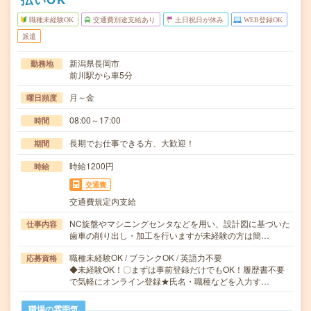
職種未経験OK
交通費別途支給あり
土日祝日が休み
WEB登録OK
派遣
新潟県長岡市
勤務地
前川駅から車5分
月～金
曜日頻度
08:00～17:00
時間
長期でお仕事できる方、大歓迎！
期間
時給1200円
時給
交通費
交通費規定内支給
NC旋盤やマシニングセンタなどを用い、設計図に基づいた
仕事内容
歯車の削り出し・加工を行いますが未経験の方は簡…
職種未経験OK / ブランクOK / 英語力不要
応募資格
◆未経験OK！〇まずは事前登録だけでもOK！履歴書不要
で気軽にオンライン登録★氏名・職種などを入力す…
職場の雰囲気