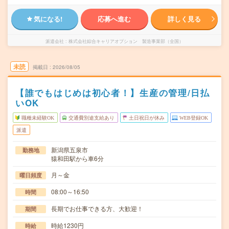
気になる!
応募へ進む
詳しく見る
派遣会社
株式会社綜合キャリアオプション 製造事業部（全国）
未読
掲載日
2026/08/05
【誰でもはじめは初心者！】生産の管理/日払
いOK
職種未経験OK
交通費別途支給あり
土日祝日が休み
WEB登録OK
派遣
新潟県五泉市
勤務地
猿和田駅から車6分
月～金
曜日頻度
08:00～16:50
時間
長期でお仕事できる方、大歓迎！
期間
時給1230円
時給