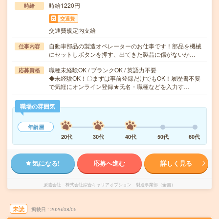
時給1220円
時給
交通費
交通費規定内支給
自動車部品の製造オペレーターのお仕事です！部品を機械
仕事内容
にセットしボタンを押す、出てきた製品に傷がないか…
職種未経験OK / ブランクOK / 英語力不要
応募資格
◆未経験OK！〇まずは事前登録だけでもOK！履歴書不要
で気軽にオンライン登録★氏名・職種などを入力す…
職場の雰囲気
年齢層
20代
30代
40代
50代
60代
気になる!
応募へ進む
詳しく見る
派遣会社
株式会社綜合キャリアオプション 製造事業部（全国）
未読
掲載日
2026/08/05