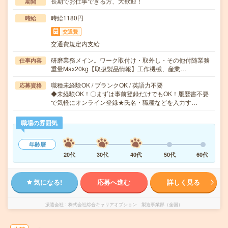
長期でお仕事できる方、大歓迎！
期間
時給1180円
時給
交通費
交通費規定内支給
研磨業務メイン。ワーク取付け・取外し・その他付随業務
仕事内容
重量Max20kg【取扱製品情報】工作機械、産業…
職種未経験OK / ブランクOK / 英語力不要
応募資格
◆未経験OK！〇まずは事前登録だけでもOK！履歴書不要
で気軽にオンライン登録★氏名・職種などを入力す…
職場の雰囲気
年齢層
20代
30代
40代
50代
60代
気になる!
応募へ進む
詳しく見る
派遣会社
株式会社綜合キャリアオプション 製造事業部（全国）