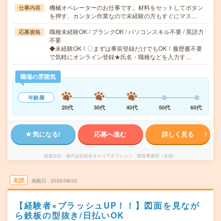
機械オペレーターのお仕事です。材料をセットしてボタン
仕事内容
を押す、カンタン作業なので未経験の方もすぐにマス…
職種未経験OK / ブランクOK / パソコンスキル不要 / 英語力
応募資格
不要
◆未経験OK！〇まずは事前登録だけでもOK！履歴書不要
で気軽にオンライン登録★氏名・職種などを入力す…
職場の雰囲気
年齢層
20代
30代
40代
50代
60代
気になる!
応募へ進む
詳しく見る
派遣会社
株式会社綜合キャリアオプション 製造事業部（全国）
未読
掲載日
2026/08/05
【経験者×ブラッシュUP！！】図面を見なが
ら鉄板の型抜き/日払いOK