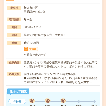
新潟市北区
勤務地
早通駅から車9分
月～金
曜日頻度
08:20～17:30
時間
長期でお仕事できる方、大歓迎！
期間
時給1220円
時給
交通費
交通費規定内支給
船舶用エンジン部品や産業用機械部品を製造するお仕事で
仕事内容
す。部品を専用の機械にセットし、ボタンを押して加…
職種未経験OK / ブランクOK / 英語力不要
応募資格
◆未経験OK！〇まずは事前登録だけでもOK！履歴書不要
で気軽にオンライン登録★氏名・職種などを入力す…
職場の雰囲気
年齢層