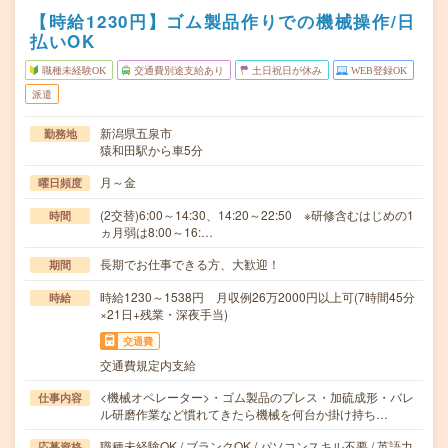
【時給1230円】ゴム製品作りでの機械操作/日
払いOK
職種未経験OK
交通費別途支給あり
土日祝日が休み
WEB登録OK
派遣
新潟県五泉市
勤務地
猿和田駅から車5分
月～金
曜日頻度
(2交替)6:00～14:30、14:20～22:50 ※研修含むはじめの1
時間
ヵ月弱は8:00～16:…
長期でお仕事できる方、大歓迎！
期間
時給1230～1538円 月収例26万2000円以上可(7時間45分
時給
×21日+残業・深夜手当)
交通費
交通費規定内支給
<機械オペレーター>・ゴム製品のプレス・加硫成形・バレ
仕事内容
ル研磨作業など慣れてきたら機械を何台か掛け持ち…
職種未経験OK / ブランクOK / パソコンスキル不要 / 英語力
応募資格