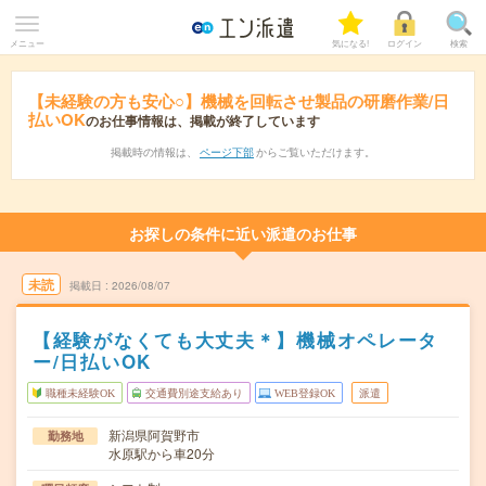
メニュー
気になる!
ログイン
検索
【未経験の方も安心○】機械を回転させ製品の研磨作業/日
払いOK
のお仕事情報は、掲載が終了しています
掲載時の情報は、
ページ下部
からご覧いただけます。
お探しの条件に近い派遣のお仕事
未読
掲載日
2026/08/07
【経験がなくても大丈夫＊】機械オペレータ
ー/日払いOK
職種未経験OK
交通費別途支給あり
WEB登録OK
派遣
新潟県阿賀野市
勤務地
水原駅から車20分