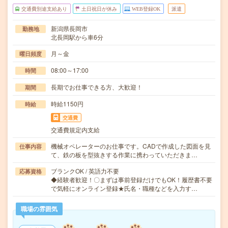
交通費別途支給あり
土日祝日が休み
WEB登録OK
派遣
新潟県長岡市
勤務地
北長岡駅から車6分
月～金
曜日頻度
08:00～17:00
時間
長期でお仕事できる方、大歓迎！
期間
時給1150円
時給
交通費
交通費規定内支給
機械オペレーターのお仕事です。CADで作成した図面を見
仕事内容
て、鉄の板を型抜きする作業に携わっていただきま…
ブランクOK / 英語力不要
応募資格
◆経験者歓迎！〇まずは事前登録だけでもOK！履歴書不要
で気軽にオンライン登録★氏名・職種などを入力す…
職場の雰囲気