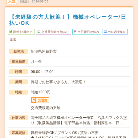
未読
掲載日
2026/08/05
【未経験の方大歓迎！】機械オペレーター/日
払いOK
職種未経験OK
交通費別途支給あり
土日祝日が休み
WEB登録OK
派遣
新潟県阿賀野市
勤務地
月～金
曜日頻度
08:00～17:00
時間
長期でお仕事できる方、大歓迎！
期間
時給1200円
時給
交通費
交通費規定内支給
電子部品の組立機械オペレーター作業、治具のワックス塗
仕事内容
り【取扱製品情報】電子部品≪待遇・福利厚生≫・日…
職種未経験OK / ブランクOK / 英語力不要
応募資格
◆未経験OK！〇まずは事前登録だけでもOK！履歴書不要