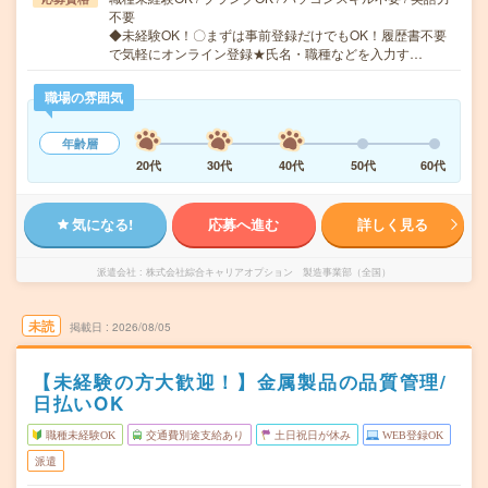
不要
◆未経験OK！〇まずは事前登録だけでもOK！履歴書不要
で気軽にオンライン登録★氏名・職種などを入力す…
職場の雰囲気
年齢層
20代
30代
40代
50代
60代
気になる!
応募へ進む
詳しく見る
派遣会社
株式会社綜合キャリアオプション 製造事業部（全国）
未読
掲載日
2026/08/05
【未経験の方大歓迎！】金属製品の品質管理/
日払いOK
職種未経験OK
交通費別途支給あり
土日祝日が休み
WEB登録OK
派遣