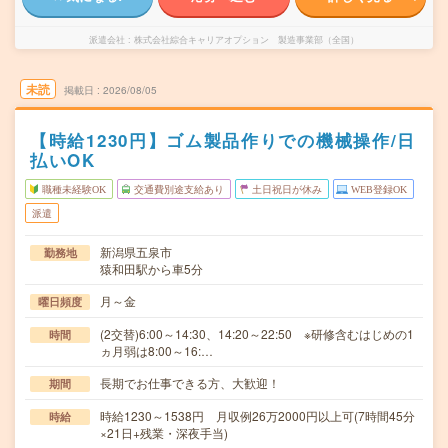
派遣会社
株式会社綜合キャリアオプション 製造事業部（全国）
未読
掲載日
2026/08/05
【時給1230円】ゴム製品作りでの機械操作/日
払いOK
職種未経験OK
交通費別途支給あり
土日祝日が休み
WEB登録OK
派遣
新潟県五泉市
勤務地
猿和田駅から車5分
月～金
曜日頻度
(2交替)6:00～14:30、14:20～22:50 ※研修含むはじめの1
時間
ヵ月弱は8:00～16:…
長期でお仕事できる方、大歓迎！
期間
時給1230～1538円 月収例26万2000円以上可(7時間45分
時給
×21日+残業・深夜手当)