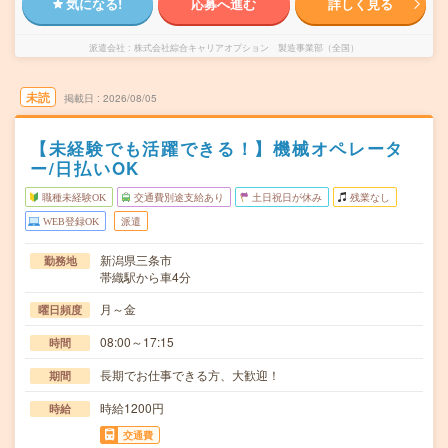
気になる!
応募へ進む
詳しく見る
派遣会社
株式会社綜合キャリアオプション 製造事業部（全国）
未読
掲載日
2026/08/05
【未経験でも活躍できる！】機械オペレータ
ー/日払いOK
職種未経験OK
交通費別途支給あり
土日祝日が休み
残業なし
WEB登録OK
派遣
新潟県三条市
勤務地
帯織駅から車4分
月～金
曜日頻度
08:00～17:15
時間
長期でお仕事できる方、大歓迎！
期間
時給1200円
時給
交通費