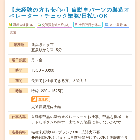
【未経験の方も安心○】自動車パーツの製造オ
ペレーター・チェック業務/日払いOK
職種未経験OK
交通費別途支給あり
土日祝日が休み
WEB登録OK
派遣
新潟県五泉市
勤務地
五泉駅から車15分
月～金
曜日頻度
15:00～00:00
時間
長期でお仕事できる方、大歓迎！
期間
時給1220～1525円
時給
交通費
交通費規定内支給
自動車部品の製造オペレーターのお仕事。部品を機械にセ
仕事内容
ットしボタンを押す、出てきた製品に傷がないかや寸…
職種未経験OK / ブランクOK / 英語力不要
応募資格
◆未経験OK！〇まずは事前登録だけでもOK！履歴書不要