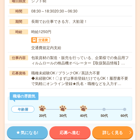
シフト制
曜日頻度
08:30～18:3020:30～06:30
時間
長期でお仕事できる方、大歓迎！
期間
時給1250円
時給
交通費
交通費規定内支給
包装資材の製造・販売を行っている、企業様での食品用フ
仕事内容
ィルムロールの検品機オペレーター【取扱製品情報】…
職種未経験OK / ブランクOK / 英語力不要
応募資格
◆未経験OK！〇まずは事前登録だけでもOK！履歴書不要
で気軽にオンライン登録★氏名・職種などを入力す…
職場の雰囲気
年齢層
20代
30代
40代
50代
60代
気になる!
応募へ進む
詳しく見る