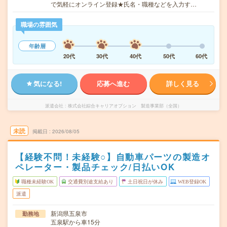
で気軽にオンライン登録★氏名・職種などを入力す…
職場の雰囲気
年齢層
20代
30代
40代
50代
60代
気になる!
応募へ進む
詳しく見る
派遣会社
株式会社綜合キャリアオプション 製造事業部（全国）
未読
掲載日
2026/08/05
【経験不問！未経験○】自動車パーツの製造オ
ペレーター・製品チェック/日払いOK
職種未経験OK
交通費別途支給あり
土日祝日が休み
WEB登録OK
派遣
新潟県五泉市
勤務地
五泉駅から車15分