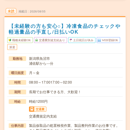
未読
掲載日
2026/08/05
【未経験の方も安心○】冷凍食品のチェックや
軽過量品の手直し/日払いOK
職種未経験OK
交通費別途支給あり
土日祝日が休み
WEB登録OK
派遣
新潟県魚沼市
勤務地
浦佐駅から---分
月～金
曜日頻度
08:00～17:0017:00～02:00
時間
長期でお仕事できる方、大歓迎！
期間
時給1200円
時給
交通費
交通費規定内支給
製品仮取品の処置検視作業、製品整列作業のお仕事です。
仕事内容