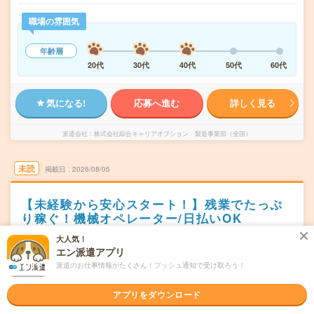
職場の雰囲気
年齢層
20代
30代
40代
50代
60代
気になる!
応募へ進む
詳しく見る
派遣会社
株式会社綜合キャリアオプション 製造事業部（全国）
未読
掲載日
2026/08/05
【未経験から安心スタート！】残業でたっぷ
り稼ぐ！機械オペレーター/日払いOK
大人気！
職種未経験OK
交通費別途支給あり
WEB登録OK
派遣
エン派遣アプリ
新潟県阿賀野市
派遣のお仕事情報がたくさん！プッシュ通知で受け取ろう！
勤務地
水原駅から車20分
アプリをダウンロード
シフト制
曜日頻度