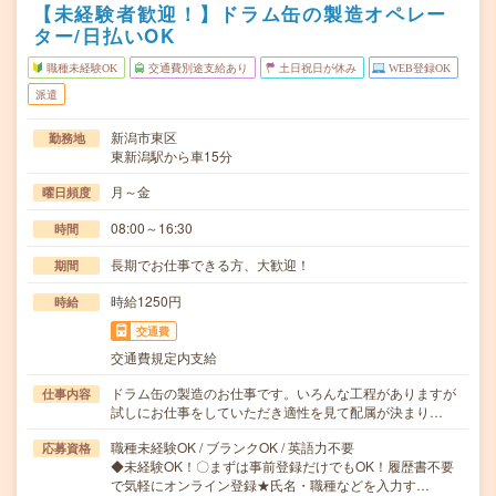
【未経験者歓迎！】ドラム缶の製造オペレー
ター/日払いOK
職種未経験OK
交通費別途支給あり
土日祝日が休み
WEB登録OK
派遣
新潟市東区
勤務地
東新潟駅から車15分
月～金
曜日頻度
08:00～16:30
時間
長期でお仕事できる方、大歓迎！
期間
時給1250円
時給
交通費
交通費規定内支給
ドラム缶の製造のお仕事です。いろんな工程がありますが
仕事内容
試しにお仕事をしていただき適性を見て配属が決まり…
職種未経験OK / ブランクOK / 英語力不要
応募資格
◆未経験OK！〇まずは事前登録だけでもOK！履歴書不要
で気軽にオンライン登録★氏名・職種などを入力す…