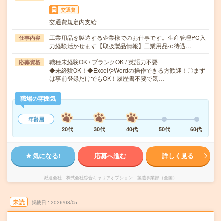
交通費
交通費規定内支給
工業用品を製造する企業様でのお仕事です。生産管理PC入
仕事内容
力経験活かせます【取扱製品情報】工業用品≪待遇…
職種未経験OK / ブランクOK / 英語力不要
応募資格
◆未経験OK！◆ExcelやWordの操作できる方歓迎！〇まず
は事前登録だけでもOK！履歴書不要で気…
職場の雰囲気
年齢層
20代
30代
40代
50代
60代
気になる!
応募へ進む
詳しく見る
派遣会社
株式会社綜合キャリアオプション 製造事業部（全国）
未読
掲載日
2026/08/05