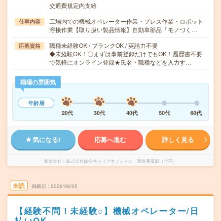
交通費規定内支給
工場内での機械オペレーター作業・プレス作業・ロボット
仕事内容
溶接作業【取り扱い製品情報】自動車部品「モノづく…
職種未経験OK / ブランクOK / 英語力不要
応募資格
◆未経験OK！〇まずは事前登録だけでもOK！履歴書不要
で気軽にオンライン登録★氏名・職種などを入力す…
職場の雰囲気
年齢層
20代
30代
40代
50代
60代
気になる!
応募へ進む
詳しく見る
派遣会社
株式会社綜合キャリアオプション 製造事業部（全国）
未読
掲載日
2026/08/05
【経験不問！未経験○】機械オペレーター/日
払いOK