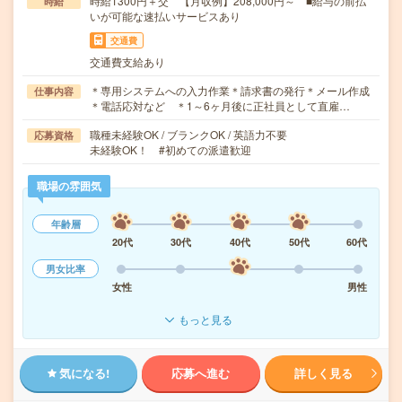
時給1300円＋交 【月収例】208,000円～ ■給与の前払
時給
いが可能な速払いサービスあり
交通費
交通費支給あり
＊専用システムへの入力作業＊請求書の発行＊メール作成
仕事内容
＊電話応対など ＊1～6ヶ月後に正社員として直雇…
職種未経験OK / ブランクOK / 英語力不要
応募資格
未経験OK！ #初めての派遣歓迎
職場の雰囲気
年齢層
20代
30代
40代
50代
60代
男女比率
女性
男性
もっと見る
気になる!
応募へ進む
詳しく見る