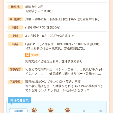
新潟市中央区
勤務地
新潟駅からバス10分
月曜～金曜の週5日勤務/土日祝日休み（完全週休2日制）
曜日頻度
(1)09:00-17:30(休憩60分)
時間
3ヶ月以上／8月～2027年3月末まで
期間
時給1200円／月収例：189,000円＝1,200円×7時間30分
時給
×21日勤務の場合＋残業代、交通費別途支給
交通費
実費支給／当社規定あり。交通費支給あり
＼春までの期間限定！オシャレ自由！／万代島ビルのキレ
仕事内容
イなオフィスで、健康診断に関するサポート業務をお…
職種未経験OK / ブランクOK / 英語力不要
応募資格
お仕事で電話を使った経験があればOK！PCの基本操作が
できる方 ランスタッドは、きめ細やかなフォロー…
職場の雰囲気
年齢層