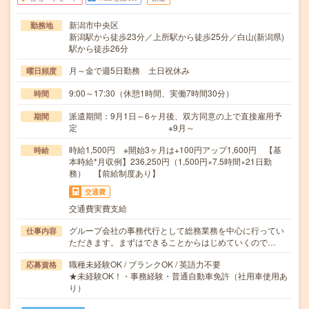
新潟市中央区
勤務地
新潟駅から徒歩23分／上所駅から徒歩25分／白山(新潟県)
駅から徒歩26分
月～金で週5日勤務 土日祝休み
曜日頻度
9:00～17:30（休憩1時間、実働7時間30分）
時間
派遣期間：9月1日～6ヶ月後、双方同意の上で直接雇用予
期間
定 ※9月～
時給1,500円 ※開始3ヶ月は+100円アップ1,600円 【基
時給
本時給*月収例】236,250円（1,500円×7.5時間×21日勤
務） 【前給制度あり】
交通費
交通費実費支給
グループ会社の事務代行として総務業務を中心に行ってい
仕事内容
ただきます。まずはできることからはじめていくので…
職種未経験OK / ブランクOK / 英語力不要
応募資格
★未経験OK！・事務経験・普通自動車免許（社用車使用あ
り）