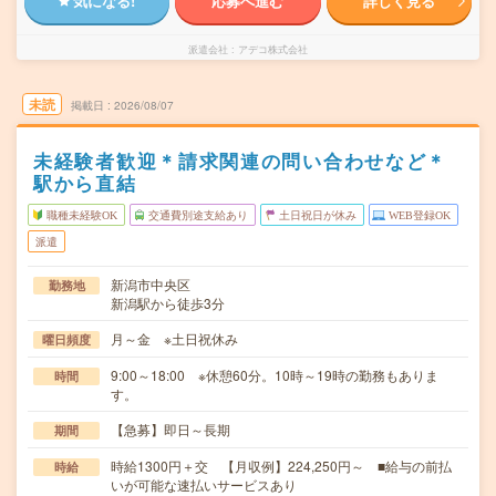
気になる!
応募へ進む
詳しく見る
派遣会社
アデコ株式会社
未読
掲載日
2026/08/07
未経験者歓迎＊請求関連の問い合わせなど＊
駅から直結
職種未経験OK
交通費別途支給あり
土日祝日が休み
WEB登録OK
派遣
新潟市中央区
勤務地
新潟駅から徒歩3分
月～金 ※土日祝休み
曜日頻度
9:00～18:00 ※休憩60分。10時～19時の勤務もありま
時間
す。
【急募】即日～長期
期間
時給1300円＋交 【月収例】224,250円～ ■給与の前払
時給
いが可能な速払いサービスあり