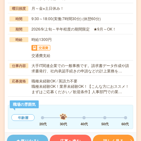
月～金※土日休み！
曜日頻度
9:30～18:00(実働:7時間30分) (休憩60分)
時間
2026/9/上旬～半年程度の期間限定 ★9月～OK！
期間
時給1300円
時給
交通費
交通費支給
大手IT関連企業での一般事務です。請求書データ作成や請
仕事内容
求書発行、社内承認手続きの申請などの計上業務を…
職種未経験OK / 英語力不要
応募資格
職種未経験OK！業界未経験OK！【こんな方におススメ！
まずはご応募ください／歓迎条件】人事部門での業…
職場の雰囲気
年齢層
20代
30代
40代
50代
60代
気になる!
応募へ進む
詳しく見る