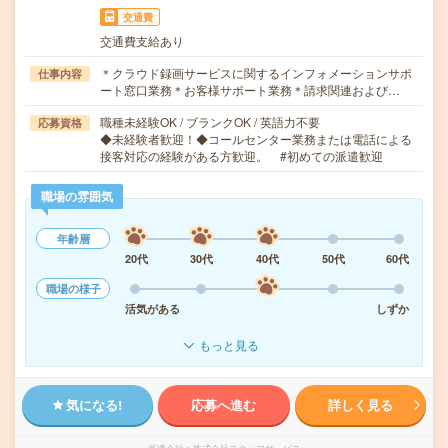
交通費
交通費支給あり
＊クラウド録画サービスに関するインフォメーションサポ
仕事内容
ート窓口業務＊お客様サポート業務＊請求関連および…
職種未経験OK / ブランクOK / 英語力不要
応募資格
◆未経験者歓迎！◆コールセンター業務または電話による
接客対応の経験がある方歓迎。 #初めての派遣歓迎
職場の雰囲気
年齢層
20代
30代
40代
50代
60代
職場の様子
活気がある
しずか
もっと見る
気になる!
応募へ進む
詳しく見る