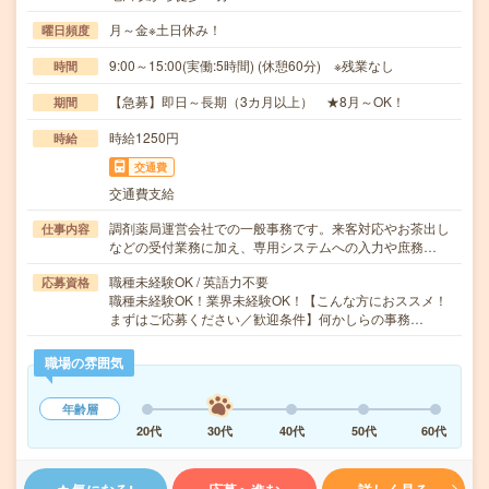
月～金※土日休み！
曜日頻度
9:00～15:00(実働:5時間) (休憩60分) ※残業なし
時間
【急募】即日～長期（3カ月以上） ★8月～OK！
期間
時給1250円
時給
交通費
交通費支給
調剤薬局運営会社での一般事務です。来客対応やお茶出し
仕事内容
などの受付業務に加え、専用システムへの入力や庶務…
職種未経験OK / 英語力不要
応募資格
職種未経験OK！業界未経験OK！【こんな方におススメ！
まずはご応募ください／歓迎条件】何かしらの事務…
職場の雰囲気
年齢層
20代
30代
40代
50代
60代