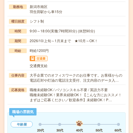
新潟市南区
勤務地
羽生田駅から車15分
シフト制
曜日頻度
9:00～18:00(実働:7時間30分) (休憩90分)
時間
2026/10/上旬～1月末まで ★10月～OK！
期間
時給1200円
時給
交通費
交通費支給
大手企業でのオフィスワークのお仕事です。お客様からの
仕事内容
電話応対や灯油の電話注文受付、注文内容のデータ入…
職種未経験OK / パソコンスキル不要 / 英語力不要
応募資格
職種未経験OK！業界未経験OK！【こんな方におススメ！
まずはご応募ください／歓迎条件】未経験OK！P…
職場の雰囲気
年齢層
20代
30代
40代
50代
60代