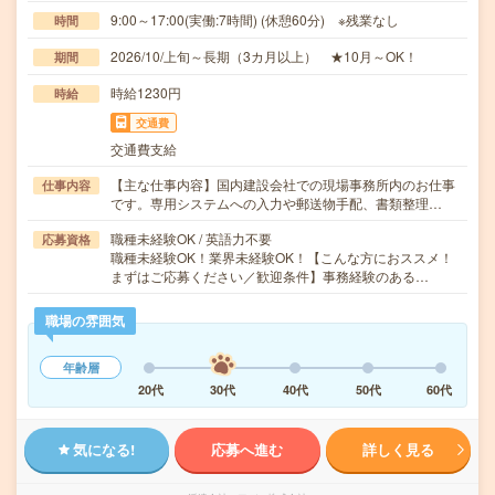
9:00～17:00(実働:7時間) (休憩60分) ※残業なし
時間
2026/10/上旬～長期（3カ月以上） ★10月～OK！
期間
時給1230円
時給
交通費
交通費支給
【主な仕事内容】国内建設会社での現場事務所内のお仕事
仕事内容
です。専用システムへの入力や郵送物手配、書類整理…
職種未経験OK / 英語力不要
応募資格
職種未経験OK！業界未経験OK！【こんな方におススメ！
まずはご応募ください／歓迎条件】事務経験のある…
職場の雰囲気
年齢層
20代
30代
40代
50代
60代
気になる!
応募へ進む
詳しく見る