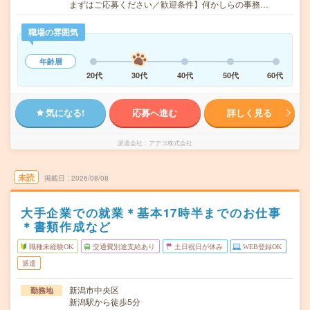
まずはご応募ください／歓迎条件】何かしらの事務…
職場の雰囲気
年齢層
20代
30代
40代
50代
60代
気になる!
応募へ進む
詳しく見る
派遣会社
アデコ株式会社
未読
掲載日
2026/08/08
大手企業での就業＊基本17時半までのお仕事
＊書類作成など
職種未経験OK
交通費別途支給あり
土日祝日が休み
WEB登録OK
派遣
新潟市中央区
勤務地
新潟駅から徒歩5分