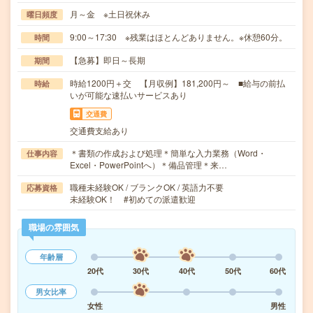
月～金 ※土日祝休み
曜日頻度
9:00～17:30 ※残業はほとんどありません。※休憩60分。
時間
【急募】即日～長期
期間
時給1200円＋交 【月収例】181,200円～ ■給与の前払
時給
いが可能な速払いサービスあり
交通費
交通費支給あり
＊書類の作成および処理＊簡単な入力業務（Word・
仕事内容
Excel・PowerPointへ）＊備品管理＊来…
職種未経験OK / ブランクOK / 英語力不要
応募資格
未経験OK！ #初めての派遣歓迎
職場の雰囲気
年齢層
20代
30代
40代
50代
60代
男女比率
女性
男性