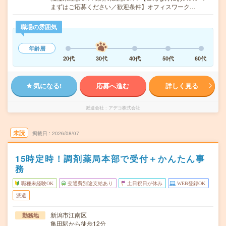
まずはご応募ください／歓迎条件】オフィスワーク…
職場の雰囲気
年齢層
20代
30代
40代
50代
60代
気になる!
応募へ進む
詳しく見る
派遣会社
アデコ株式会社
未読
掲載日
2026/08/07
15時定時！調剤薬局本部で受付＋かんたん事
務
職種未経験OK
交通費別途支給あり
土日祝日が休み
WEB登録OK
派遣
新潟市江南区
勤務地
亀田駅から徒歩12分