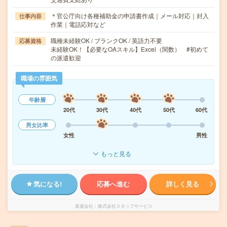
＊官公庁向け各種補助金の申請書作成｜メール対応｜封入
仕事内容
作業｜電話応対など
職種未経験OK / ブランクOK / 英語力不要
応募資格
未経験OK！【必要なOAスキル】Excel（関数） #初めて
の派遣歓迎
職場の雰囲気
年齢層
20代
30代
40代
50代
60代
男女比率
女性
男性
もっと見る
気になる!
応募へ進む
詳しく見る
派遣会社
株式会社スタッフサービス