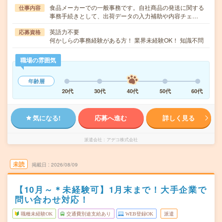
食品メーカーでの一般事務です。自社商品の発送に関する
仕事内容
事務手続きとして、出荷データの入力補助や内容チェ…
英語力不要
応募資格
何かしらの事務経験がある方！ 業界未経験OK！ 知識不問
職場の雰囲気
年齢層
20代
30代
40代
50代
60代
気になる!
応募へ進む
詳しく見る
派遣会社
アデコ株式会社
未読
掲載日
2026/08/09
【10月～＊未経験可】1月末まで！大手企業で
問い合わせ対応！
職種未経験OK
交通費別途支給あり
WEB登録OK
派遣