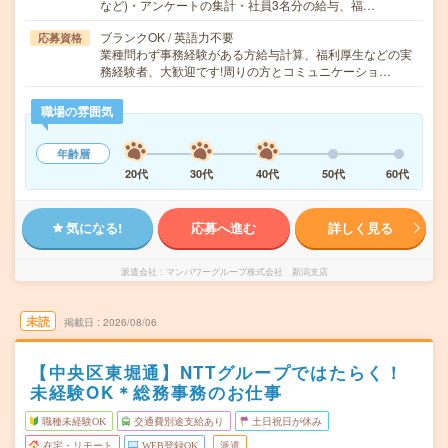
など)・アンケートの集計・社員3名分の給与、福…
ブランクOK / 英語力不要
応募資格
業種問わず事務経験がある方給与計算、福利厚生などの実
務経験者、大歓迎です!周りの方とコミュニケーショ…
職場の雰囲気
年齢層
20代
30代
40代
50代
60代
気になる!
応募へ進む
詳しく見る
派遣会社
マンパワーグループ株式会社 新潟支店
未読
掲載日
2026/08/06
【中央区東堀通】NTTグループではたらく！
未経験OK＊総務事務のお仕事
職種未経験OK
交通費別途支給あり
土日祝日が休み
在宅・リモート
WEB登録OK
派遣