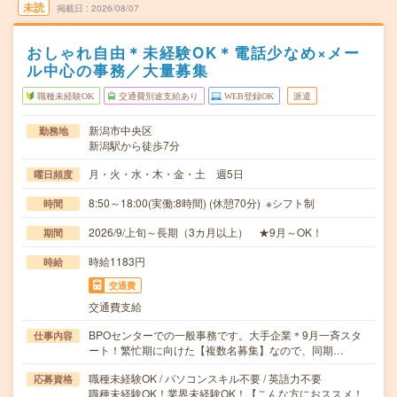
未読
掲載日
2026/08/07
おしゃれ自由＊未経験OK＊電話少なめ×メー
ル中心の事務／大量募集
職種未経験OK
交通費別途支給あり
WEB登録OK
派遣
新潟市中央区
勤務地
新潟駅から徒歩7分
月・火・水・木・金・土 週5日
曜日頻度
8:50～18:00(実働:8時間) (休憩70分) ※シフト制
時間
2026/9/上旬～長期（3カ月以上） ★9月～OK！
期間
時給1183円
時給
交通費
交通費支給
BPOセンターでの一般事務です。大手企業＊9月一斉スタ
仕事内容
ート！繁忙期に向けた【複数名募集】なので、同期…
職種未経験OK / パソコンスキル不要 / 英語力不要
応募資格
職種未経験OK！業界未経験OK！【こんな方におススメ！