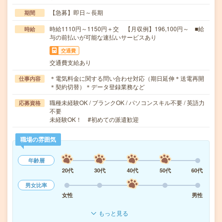
【急募】即日～長期
期間
時給1110円～1150円＋交 【月収例】196,100円～ ■給
時給
与の前払いが可能な速払いサービスあり
交通費
交通費支給あり
＊電気料金に関する問い合わせ対応（期日延伸＊送電再開
仕事内容
＊契約切替）＊データ登録業務など
職種未経験OK / ブランクOK / パソコンスキル不要 / 英語力
応募資格
不要
未経験OK！ #初めての派遣歓迎
職場の雰囲気
年齢層
20代
30代
40代
50代
60代
男女比率
女性
男性
もっと見る