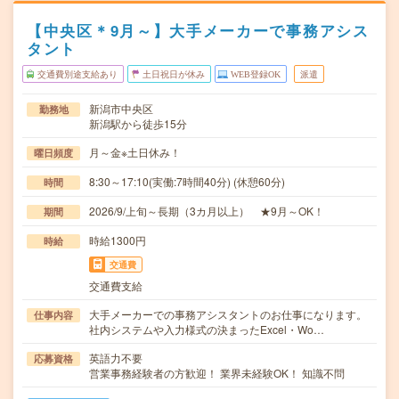
【中央区＊9月～】大手メーカーで事務アシス
タント
交通費別途支給あり
土日祝日が休み
WEB登録OK
派遣
新潟市中央区
勤務地
新潟駅から徒歩15分
月～金※土日休み！
曜日頻度
8:30～17:10(実働:7時間40分) (休憩60分)
時間
2026/9/上旬～長期（3カ月以上） ★9月～OK！
期間
時給1300円
時給
交通費
交通費支給
大手メーカーでの事務アシスタントのお仕事になります。
仕事内容
社内システムや入力様式の決まったExcel・Wo…
英語力不要
応募資格
営業事務経験者の方歓迎！ 業界未経験OK！ 知識不問