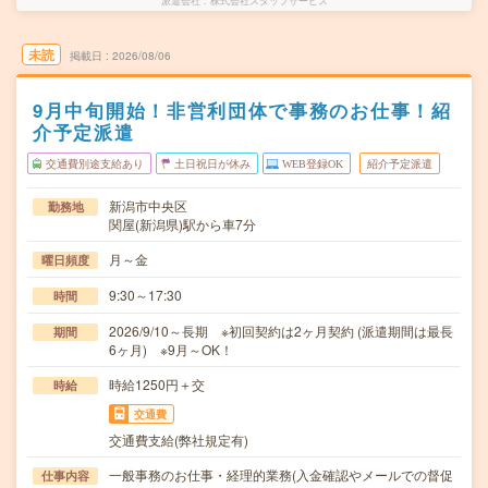
派遣会社
株式会社スタッフサービス
未読
掲載日
2026/08/06
9月中旬開始！非営利団体で事務のお仕事！紹
介予定派遣
交通費別途支給あり
土日祝日が休み
WEB登録OK
紹介予定派遣
新潟市中央区
勤務地
関屋(新潟県)駅から車7分
月～金
曜日頻度
9:30～17:30
時間
2026/9/10～長期 ※初回契約は2ヶ月契約 (派遣期間は最長
期間
6ヶ月) ※9月～OK！
時給1250円＋交
時給
交通費
交通費支給(弊社規定有)
一般事務のお仕事・経理的業務(入金確認やメールでの督促
仕事内容