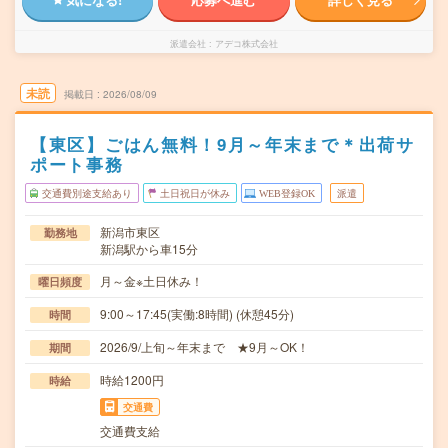
派遣会社
アデコ株式会社
未読
掲載日
2026/08/09
【東区】ごはん無料！9月～年末まで＊出荷サ
ポート事務
交通費別途支給あり
土日祝日が休み
WEB登録OK
派遣
新潟市東区
勤務地
新潟駅から車15分
月～金※土日休み！
曜日頻度
9:00～17:45(実働:8時間) (休憩45分)
時間
2026/9/上旬～年末まで ★9月～OK！
期間
時給1200円
時給
交通費
交通費支給