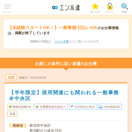
メニュー
気になる!
ログイン
検索
【未経験スタートOK！】一般事務/日払いOK
のお仕事情報
は、掲載が終了しています
掲載時の情報は、
ページ下部
からご覧いただけます。
お探しの条件に近い派遣のお仕事
未読
掲載日
2026/08/09
【半年限定】採用関連にも関われる一般事務
＠中央区
職種未経験OK
交通費別途支給あり
土日祝日が休み
WEB登録OK
派遣
新潟市中央区
勤務地
新潟駅から徒歩15分