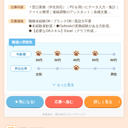
＊窓口業務（学生対応）｜PCを用いたデータ入力・集計｜
仕事内容
ファイル整理｜連絡調整のアシスタント｜各種文書…
職種未経験OK / ブランクOK / 英語力不要
応募資格
◆未経験者歓迎！◆Outlookの実務経験がある方歓迎。
◆【必要なOAスキル】Excel（グラフ作成…
職場の雰囲気
年齢層
20代
30代
40代
50代
60代
男女比率
女性
男性
もっと見る
気になる!
応募へ進む
詳しく見る
派遣会社
株式会社スタッフサービス