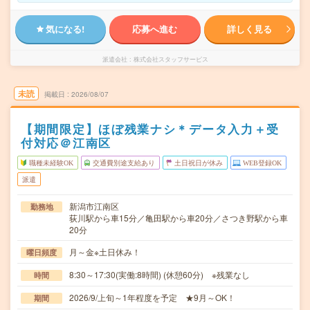
気になる!
応募へ進む
詳しく見る
派遣会社
株式会社スタッフサービス
未読
掲載日
2026/08/07
【期間限定】ほぼ残業ナシ＊データ入力＋受
付対応＠江南区
職種未経験OK
交通費別途支給あり
土日祝日が休み
WEB登録OK
派遣
新潟市江南区
勤務地
荻川駅から車15分／亀田駅から車20分／さつき野駅から車
20分
月～金※土日休み！
曜日頻度
8:30～17:30(実働:8時間) (休憩60分) ※残業なし
時間
2026/9/上旬～1年程度を予定 ★9月～OK！
期間