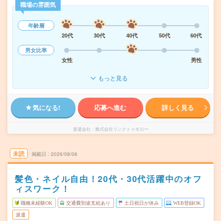
職場の雰囲気
年齢層
20代
30代
40代
50代
60代
男女比率
女性
男性
もっと見る
気になる!
応募へ進む
詳しく見る
派遣会社
株式会社リンクトゥモロー
未読
掲載日
2026/08/06
髪色・ネイル自由！20代・30代活躍中のオフ
ィスワーク！
職種未経験OK
交通費別途支給あり
土日祝日が休み
WEB登録OK
派遣