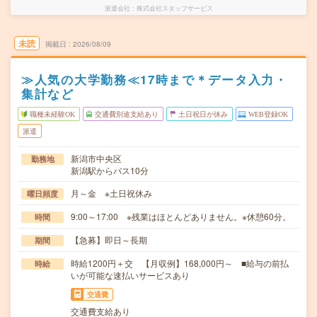
派遣会社
株式会社スタッフサービス
未読
掲載日
2026/08/09
≫人気の大学勤務≪17時まで＊データ入力・
集計など
職種未経験OK
交通費別途支給あり
土日祝日が休み
WEB登録OK
派遣
新潟市中央区
勤務地
新潟駅からバス10分
月～金 ※土日祝休み
曜日頻度
9:00～17:00 ※残業はほとんどありません。※休憩60分。
時間
【急募】即日～長期
期間
時給1200円＋交 【月収例】168,000円～ ■給与の前払
時給
いが可能な速払いサービスあり
交通費
交通費支給あり