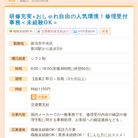
未読
掲載日
2026/08/08
研修充実×おしゃれ自由の人気環境！修理受付
事務＜未経験OK＞
職種未経験OK
交通費別途支給あり
WEB登録OK
派遣
新潟市中央区
勤務地
新潟駅から徒歩3分
シフト制
曜日頻度
9:00～18:00(実働:8時間) (休憩60分)
時間
【急募】即日～長期（3カ月以上）
期間
時給1150円
時給
交通費
交通費支給
国内メーカーでの一般事務です。修理受付内容の確認や修
仕事内容
理手配に関する事務処理、お客様への確認連絡などを…
職種未経験OK / 英語力不要
応募資格
職種未経験OK！業界未経験OK！【こんな方におススメ！