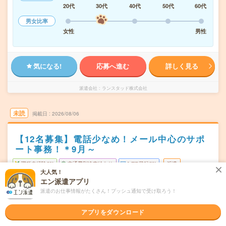
20代
30代
40代
50代
60代
男女比率
女性
男性
気になる!
応募へ進む
詳しく見る
派遣会社
ランスタッド株式会社
未読
掲載日
2026/08/06
【12名募集】電話少なめ！メール中心のサポ
ート事務！＊9月～
職種未経験OK
交通費別途支給あり
WEB登録OK
派遣
大人気！
エン派遣アプリ
新潟市中央区
勤務地
派遣のお仕事情報がたくさん！プッシュ通知で受け取ろう！
新潟駅から徒歩5分
土日を含む週5日
曜日頻度
アプリをダウンロード
(1)08:50-18:00(休憩70分)(2)10:50-20:00(休憩70分)※シフ
時間