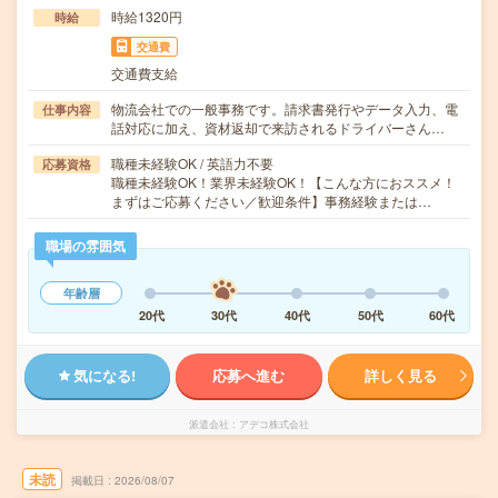
時給1320円
時給
交通費
交通費支給
物流会社での一般事務です。請求書発行やデータ入力、電
仕事内容
話対応に加え、資材返却で来訪されるドライバーさん…
職種未経験OK / 英語力不要
応募資格
職種未経験OK！業界未経験OK！【こんな方におススメ！
まずはご応募ください／歓迎条件】事務経験または…
職場の雰囲気
年齢層
20代
30代
40代
50代
60代
気になる!
応募へ進む
詳しく見る
派遣会社
アデコ株式会社
未読
掲載日
2026/08/07