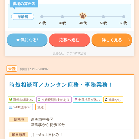
職場の雰囲気
年齢層
20代
30代
40代
50代
60代
気になる!
応募へ進む
詳しく見る
派遣会社
アデコ株式会社
未読
掲載日
2026/08/07
時短相談可／カンタン庶務・事務業務！
職種未経験OK
交通費別途支給あり
土日祝日が休み
残業なし
WEB登録OK
派遣
新潟市中央区
勤務地
新潟駅から徒歩10分
月～金※土日休み！
曜日頻度