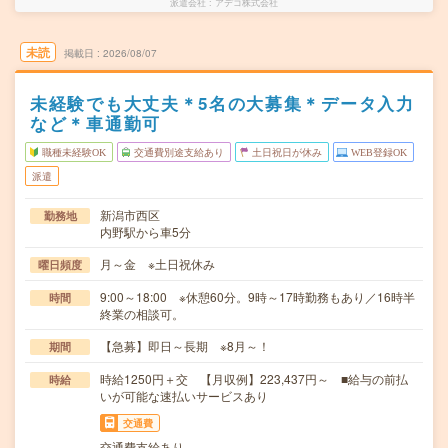
派遣会社
アデコ株式会社
未読
掲載日
2026/08/07
未経験でも大丈夫＊5名の大募集＊データ入力
など＊車通勤可
職種未経験OK
交通費別途支給あり
土日祝日が休み
WEB登録OK
派遣
新潟市西区
勤務地
内野駅から車5分
月～金 ※土日祝休み
曜日頻度
9:00～18:00 ※休憩60分。9時～17時勤務もあり／16時半
時間
終業の相談可。
【急募】即日～長期 ※8月～！
期間
時給1250円＋交 【月収例】223,437円～ ■給与の前払
時給
いが可能な速払いサービスあり
交通費
交通費支給あり