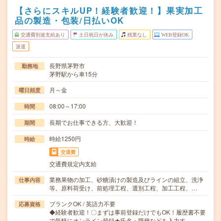
【さらにスキルUP！経験者歓迎！】果実加工
品の製造・包装/日払いOK
交通費別途支給あり
土日祝日が休み
残業なし
WEB登録OK
派遣
長野県茅野市
勤務地
茅野駅から車15分
月～金
曜日頻度
08:00～17:00
時間
長期でお仕事できる方、大歓迎！
期間
時給1250円
時給
交通費
交通費規定内支給
業務果物の加工、砂糖漬けの製造及びラインの組立、洗浄
仕事内容
等。原料荷受け、前処理工程、選別工程、加工工程、…
ブランクOK / 英語力不要
応募資格
◆経験者歓迎！〇まずは事前登録だけでもOK！履歴書不要
で気軽にオンライン登録★氏名・職種などを入力す…