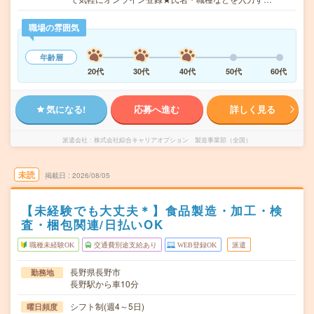
職場の雰囲気
年齢層
20代
30代
40代
50代
60代
気になる!
応募へ進む
詳しく見る
派遣会社
株式会社綜合キャリアオプション 製造事業部（全国）
未読
掲載日
2026/08/05
【未経験でも大丈夫＊】食品製造・加工・検
査・梱包関連/日払いOK
職種未経験OK
交通費別途支給あり
WEB登録OK
派遣
長野県長野市
勤務地
長野駅から車10分
シフト制(週4～5日)
曜日頻度