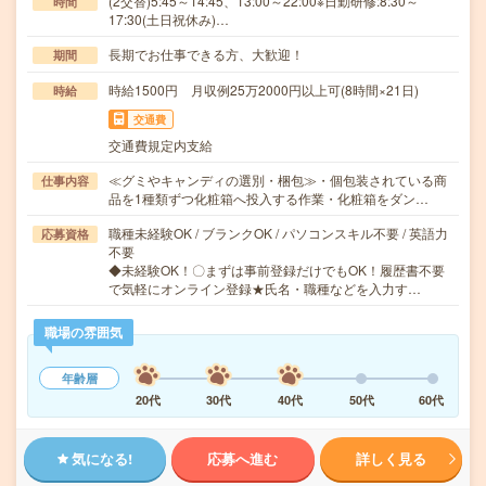
(2交替)5:45～14:45、13:00～22:00※日勤研修:8:30～
時間
17:30(土日祝休み)…
長期でお仕事できる方、大歓迎！
期間
時給1500円 月収例25万2000円以上可(8時間×21日)
時給
交通費
交通費規定内支給
≪グミやキャンディの選別・梱包≫・個包装されている商
仕事内容
品を1種類ずつ化粧箱へ投入する作業・化粧箱をダン…
職種未経験OK / ブランクOK / パソコンスキル不要 / 英語力
応募資格
不要
◆未経験OK！〇まずは事前登録だけでもOK！履歴書不要
で気軽にオンライン登録★氏名・職種などを入力す…
職場の雰囲気
年齢層
20代
30代
40代
50代
60代
気になる!
応募へ進む
詳しく見る