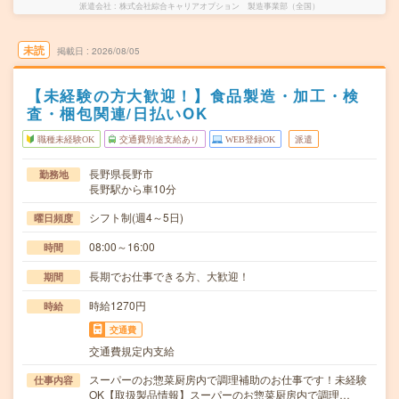
派遣会社
株式会社綜合キャリアオプション 製造事業部（全国）
未読
掲載日
2026/08/05
【未経験の方大歓迎！】食品製造・加工・検
査・梱包関連/日払いOK
職種未経験OK
交通費別途支給あり
WEB登録OK
派遣
長野県長野市
勤務地
長野駅から車10分
シフト制(週4～5日)
曜日頻度
08:00～16:00
時間
長期でお仕事できる方、大歓迎！
期間
時給1270円
時給
交通費
交通費規定内支給
スーパーのお惣菜厨房内で調理補助のお仕事です！未経験
仕事内容
OK【取扱製品情報】スーパーのお惣菜厨房内で調理…