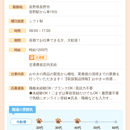
長野県長野市
勤務地
長野駅から車15分
シフト制
曜日頻度
08:00～17:00
時間
長期でお仕事できる方、大歓迎！
期間
時給1200円
時給
交通費
交通費規定内支給
おやきの商品の製造から梱包、業務後の清掃までの業務を
仕事内容
行っていただきます！【取扱製品情報】おやき≪待遇…
職種未経験OK / ブランクOK / 英語力不要
応募資格
◆未経験OK！〇まずは事前登録だけでもOK！履歴書不要
で気軽にオンライン登録★氏名・職種などを入力す…
職場の雰囲気
年齢層
20代
30代
40代
50代
60代