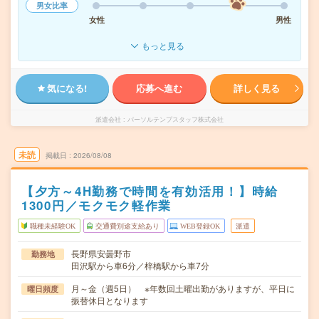
男女比率
女性
男性
もっと見る
気になる!
応募へ進む
詳しく見る
派遣会社
パーソルテンプスタッフ株式会社
未読
掲載日
2026/08/08
【夕方～4H勤務で時間を有効活用！】時給
1300円／モクモク軽作業
職種未経験OK
交通費別途支給あり
WEB登録OK
派遣
長野県安曇野市
勤務地
田沢駅から車6分／梓橋駅から車7分
月～金（週5日） ※年数回土曜出勤がありますが、平日に
曜日頻度
振替休日となります