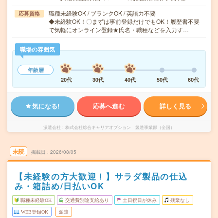
職種未経験OK / ブランクOK / 英語力不要
応募資格
◆未経験OK！〇まずは事前登録だけでもOK！履歴書不要
で気軽にオンライン登録★氏名・職種などを入力す…
職場の雰囲気
年齢層
20代
30代
40代
50代
60代
気になる!
応募へ進む
詳しく見る
派遣会社
株式会社綜合キャリアオプション 製造事業部（全国）
未読
掲載日
2026/08/05
【未経験の方大歓迎！】サラダ製品の仕込
み・箱詰め/日払いOK
職種未経験OK
交通費別途支給あり
土日祝日が休み
残業なし
WEB登録OK
派遣