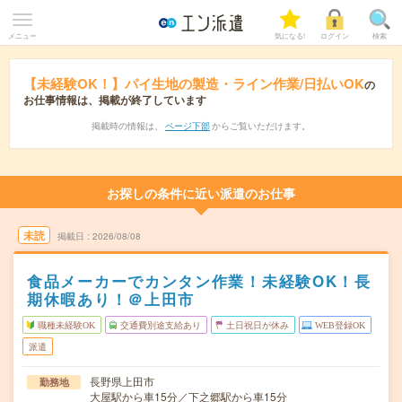
メニュー
気になる!
ログイン
検索
【未経験OK！】パイ生地の製造・ライン作業/日払いOK
の
お仕事情報は、掲載が終了しています
掲載時の情報は、
ページ下部
からご覧いただけます。
お探しの条件に近い派遣のお仕事
未読
掲載日
2026/08/08
食品メーカーでカンタン作業！未経験OK！長
期休暇あり！＠上田市
職種未経験OK
交通費別途支給あり
土日祝日が休み
WEB登録OK
派遣
長野県上田市
勤務地
大屋駅から車15分／下之郷駅から車15分