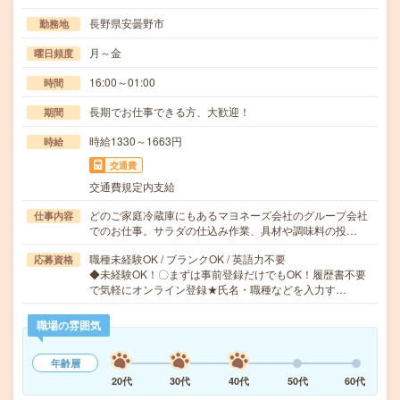
長野県安曇野市
勤務地
月～金
曜日頻度
16:00～01:00
時間
長期でお仕事できる方、大歓迎！
期間
時給1330～1663円
時給
交通費
交通費規定内支給
どのご家庭冷蔵庫にもあるマヨネーズ会社のグループ会社
仕事内容
でのお仕事。サラダの仕込み作業、具材や調味料の投…
職種未経験OK / ブランクOK / 英語力不要
応募資格
◆未経験OK！〇まずは事前登録だけでもOK！履歴書不要
で気軽にオンライン登録★氏名・職種などを入力す…
職場の雰囲気
年齢層
20代
30代
40代
50代
60代