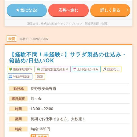
気になる!
応募へ進む
詳しく見る
派遣会社
株式会社綜合キャリアオプション 製造事業部（全国）
未読
掲載日
2026/08/05
【経験不問！未経験○】サラダ製品の仕込み・
箱詰め/日払いOK
職種未経験OK
交通費別途支給あり
土日祝日が休み
残業なし
WEB登録OK
派遣
長野県安曇野市
勤務地
月～金
曜日頻度
13:00～22:00
時間
長期でお仕事できる方、大歓迎！
期間
時給1330円
時給