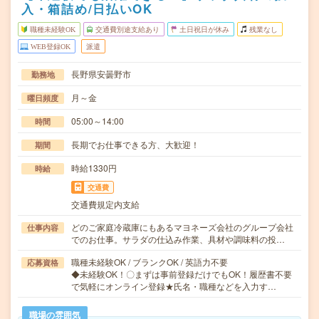
入・箱詰め/日払いOK
職種未経験OK
交通費別途支給あり
土日祝日が休み
残業なし
WEB登録OK
派遣
長野県安曇野市
勤務地
月～金
曜日頻度
05:00～14:00
時間
長期でお仕事できる方、大歓迎！
期間
時給1330円
時給
交通費
交通費規定内支給
どのご家庭冷蔵庫にもあるマヨネーズ会社のグループ会社
仕事内容
でのお仕事。サラダの仕込み作業、具材や調味料の投…
職種未経験OK / ブランクOK / 英語力不要
応募資格
◆未経験OK！〇まずは事前登録だけでもOK！履歴書不要
で気軽にオンライン登録★氏名・職種などを入力す…
職場の雰囲気