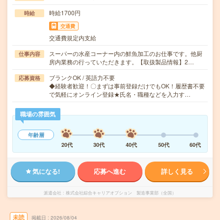
時給1700円
時給
交通費
交通費規定内支給
スーパーの水産コーナー内の鮮魚加工のお仕事です。他厨
仕事内容
房内業務の行っていただきます。【取扱製品情報】2…
ブランクOK / 英語力不要
応募資格
◆経験者歓迎！〇まずは事前登録だけでもOK！履歴書不要
で気軽にオンライン登録★氏名・職種などを入力す…
職場の雰囲気
年齢層
20代
30代
40代
50代
60代
気になる!
応募へ進む
詳しく見る
派遣会社
株式会社綜合キャリアオプション 製造事業部（全国）
未読
掲載日
2026/08/04