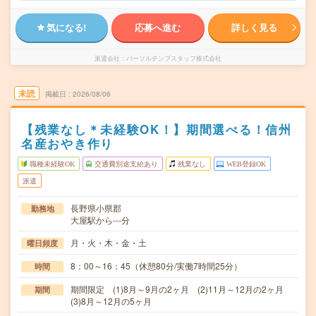
気になる!
応募へ進む
詳しく見る
派遣会社
パーソルテンプスタッフ株式会社
未読
掲載日
2026/08/06
【残業なし＊未経験OK！】期間選べる！信州
名産おやき作り
職種未経験OK
交通費別途支給あり
残業なし
WEB登録OK
派遣
長野県小県郡
勤務地
大屋駅から---分
月・火・木・金・土
曜日頻度
8：00～16：45（休憩80分/実働7時間25分）
時間
期間限定 (1)8月～9月の2ヶ月 (2)11月～12月の2ヶ月
期間
(3)8月～12月の5ヶ月