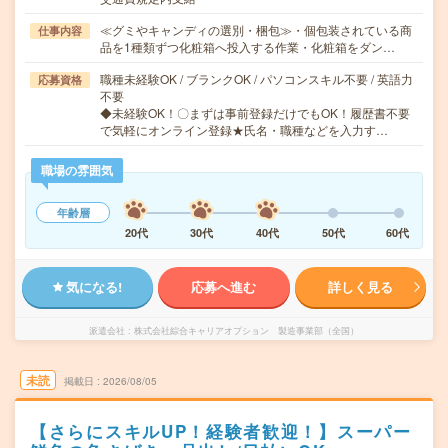
≪グミやキャンディの選別・梱包≫・個包装されている商
仕事内容
品を1種類ずつ化粧箱へ投入する作業・化粧箱をダン…
職種未経験OK / ブランクOK / パソコンスキル不要 / 英語力
応募資格
不要
◆未経験OK！〇まずは事前登録だけでもOK！履歴書不要
で気軽にオンライン登録★氏名・職種などを入力す…
職場の雰囲気
年齢層
20代
30代
40代
50代
60代
気になる!
応募へ進む
詳しく見る
派遣会社
株式会社綜合キャリアオプション 製造事業部（全国）
未読
掲載日
2026/08/05
【さらにスキルUP！経験者歓迎！】スーパー