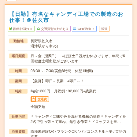
【日勤】有名なキャンディ工場での製造のお
仕事！＠佐久市
職種未経験OK
交通費別途支給あり
WEB登録OK
派遣
長野県佐久市
勤務地
滑津駅から車9分
月～金（週5日） ※ほぼ土日祝がお休みですが、年間で6
曜日頻度
回程度土曜出勤がございます
08:30～17:30(実働8時間 休憩1時間)
時間
【急募】即日～長期 ※即日～！
期間
時給1200円 月収例 192,000円+残業代
時給
交通費
全額支給
＊キャンディに味や色を混ぜる機械の操作＊キャンディを
仕事内容
2名で引っ張って重ね、飴引き作業＊ドロップスを量…
職種未経験OK / ブランクOK / パソコンスキル不要 / 英語力
応募資格
不要