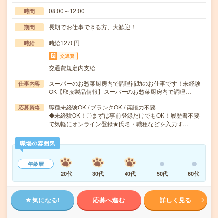
08:00～12:00
時間
長期でお仕事できる方、大歓迎！
期間
時給1270円
時給
交通費
交通費規定内支給
スーパーのお惣菜厨房内で調理補助のお仕事です！未経験
仕事内容
OK【取扱製品情報】スーパーのお惣菜厨房内で調理…
職種未経験OK / ブランクOK / 英語力不要
応募資格
◆未経験OK！〇まずは事前登録だけでもOK！履歴書不要
で気軽にオンライン登録★氏名・職種などを入力す…
職場の雰囲気
年齢層
20代
30代
40代
50代
60代
気になる!
応募へ進む
詳しく見る