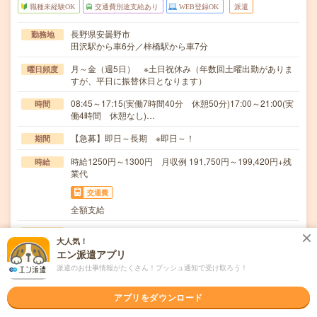
職種未経験OK
交通費別途支給あり
WEB登録OK
派遣
長野県安曇野市
勤務地
田沢駅から車6分／梓橋駅から車7分
月～金（週5日） ※土日祝休み（年数回土曜出勤がありま
曜日頻度
すが、平日に振替休日となります）
08:45～17:15(実働7時間40分 休憩50分)17:00～21:00(実
時間
働4時間 休憩なし)…
【急募】即日～長期 ※即日～！
期間
時給1250円～1300円 月収例 191,750円～199,420円+残
時給
業代
交通費
全額支給
＊梱包資材の補充┗ジャムの種類によって異なる資材など
仕事内容
大人気！
の交換＊販売商品の包装・箱詰め＊原料・製品の目視…
エン派遣アプリ
職種未経験OK / ブランクOK / パソコンスキル不要 / 英語力
応募資格
派遣のお仕事情報がたくさん！プッシュ通知で受け取ろう！
不要
未経験OK！
アプリをダウンロード