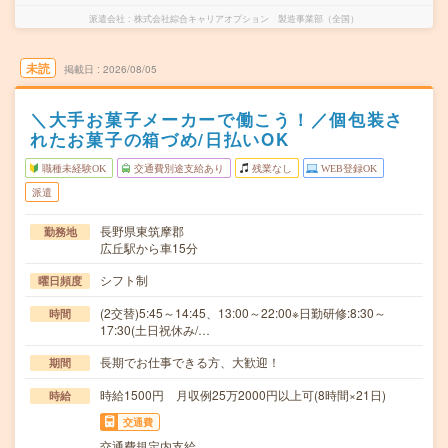
派遣会社
株式会社綜合キャリアオプション 製造事業部（全国）
未読
掲載日
2026/08/05
＼大手お菓子メーカーで働こう！／個包装さ
れたお菓子の箱づめ/日払いOK
職種未経験OK
交通費別途支給あり
残業なし
WEB登録OK
派遣
長野県東筑摩郡
勤務地
広丘駅から車15分
シフト制
曜日頻度
(2交替)5:45～14:45、13:00～22:00※日勤研修:8:30～
時間
17:30(土日祝休み/…
長期でお仕事できる方、大歓迎！
期間
時給1500円 月収例25万2000円以上可(8時間×21日)
時給
交通費
交通費規定内支給