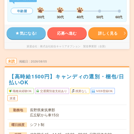
年齢層
20代
30代
40代
50代
60代
気になる!
応募へ進む
詳しく見る
派遣会社
株式会社綜合キャリアオプション 製造事業部（全国）
未読
掲載日
2026/08/05
【高時給1500円】キャンディの選別・梱包/日
払いOK
職種未経験OK
交通費別途支給あり
残業なし
WEB登録OK
派遣
長野県東筑摩郡
勤務地
広丘駅から車15分
シフト制
曜日頻度