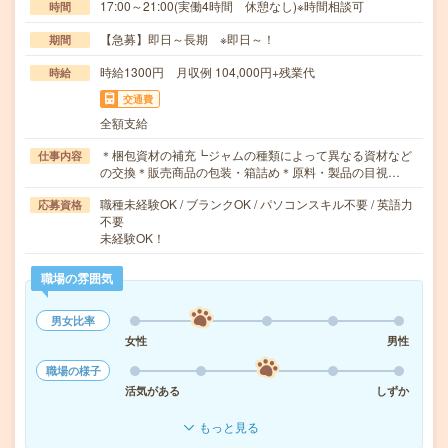
17:00～21:00(実働4時間 休憩なし)※時間相談可
時間
【急募】即日～長期 ※即日～！
期間
時給1300円 月収例 104,000円+残業代
時給
交通費
全額支給
＊梱包資材の補充┗ジャムの種類によって異なる資材など
仕事内容
の交換＊販売商品の包装・箱詰め＊原料・製品の目視…
職種未経験OK / ブランクOK / パソコンスキル不要 / 英語力
応募資格
不要
未経験OK！
職場の雰囲気
男女比率
女性
男性
職場の様子
活気がある
しずか
もっと見る