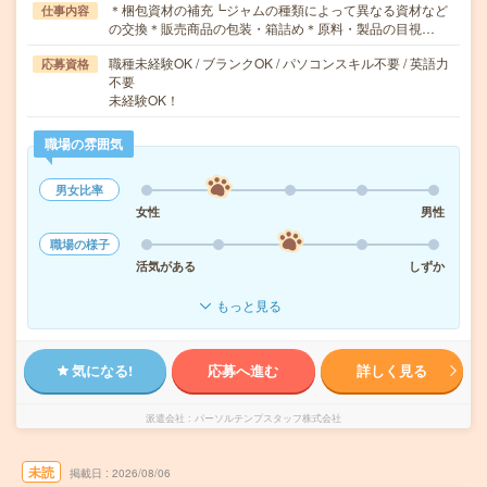
＊梱包資材の補充┗ジャムの種類によって異なる資材など
仕事内容
の交換＊販売商品の包装・箱詰め＊原料・製品の目視…
職種未経験OK / ブランクOK / パソコンスキル不要 / 英語力
応募資格
不要
未経験OK！
職場の雰囲気
男女比率
女性
男性
職場の様子
活気がある
しずか
もっと見る
気になる!
応募へ進む
詳しく見る
派遣会社
パーソルテンプスタッフ株式会社
未読
掲載日
2026/08/06