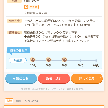
時給1200円
時給
交通費
交通費規定内支給
～老人ホームの調理補助スタッフ(食事提供)～ご入居者さ
仕事内容
まの「毎日の楽しみ」であるお食事を支えるお仕事…
職種未経験OK / ブランクOK / 英語力不要
応募資格
◆未経験OK！〇まずは事前登録だけでもOK！履歴書不要
で気軽にオンライン登録★氏名・職種などを入力す…
職場の雰囲気
年齢層
20代
30代
40代
50代
60代
気になる!
応募へ進む
詳しく見る
派遣会社
株式会社綜合キャリアオプション 製造事業部（全国）
未読
掲載日
2026/08/05