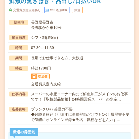
鮮魚の魚さばき・品出し/日払いOK
交通費別途支給あり
WEB登録OK
派遣
長野県長野市
勤務地
長野駅から車10分
シフト制(週5日)
曜日頻度
07:30～11:30
時間
長期でお仕事できる方、大歓迎！
期間
時給1700円
時給
交通費
交通費規定内支給
スーパーの水産コーナー内にて鮮魚加工がメインのお仕事
仕事内容
です！【取扱製品情報】24時間営業スーパーの水産…
ブランクOK / 英語力不要
応募資格
◆経験者歓迎！〇まずは事前登録だけでもOK！履歴書不要
で気軽にオンライン登録★氏名・職種などを入力す…
職場の雰囲気