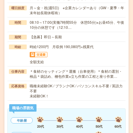
月～金・祝(週5日) ※企業カレンダーあり（GW・夏季・年
曜日頻度
末年始長期休暇有）
08:10～17:00(実働7時間55分 休憩55分)※お昼45分、午後
時間
10分の休憩です（12:10…
【急募】即日～長期
期間
時給1200円 月収例 190,080円+残業代
時給
交通費
全額支給
＊食材のセッティング＊運搬（台車使用）＊食材の選別・
仕事内容
検品＊袋詰め、梱包作業※立ち作業の工程と座り作業…
職種未経験OK / ブランクOK / パソコンスキル不要 / 英語力
応募資格
不要
未経験OK！
職場の雰囲気
年齢層
20代
30代
40代
50代
60代