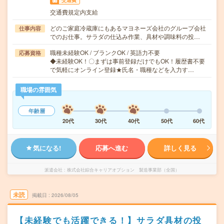
交通費
交通費規定内支給
どのご家庭冷蔵庫にもあるマヨネーズ会社のグループ会社
仕事内容
でのお仕事。サラダの仕込み作業、具材や調味料の投…
職種未経験OK / ブランクOK / 英語力不要
応募資格
◆未経験OK！〇まずは事前登録だけでもOK！履歴書不要
で気軽にオンライン登録★氏名・職種などを入力す…
職場の雰囲気
年齢層
20代
30代
40代
50代
60代
気になる!
応募へ進む
詳しく見る
派遣会社
株式会社綜合キャリアオプション 製造事業部（全国）
未読
掲載日
2026/08/05
【未経験でも活躍できる！】サラダ具材の投