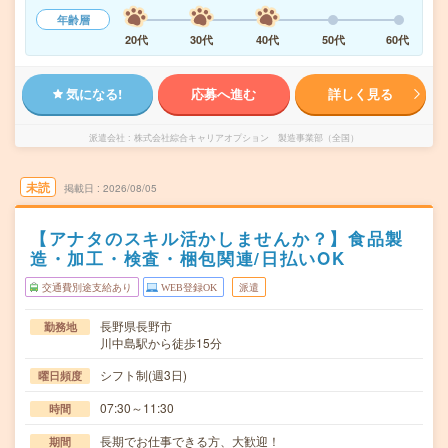
年齢層
20代
30代
40代
50代
60代
気になる!
応募へ進む
詳しく見る
派遣会社
株式会社綜合キャリアオプション 製造事業部（全国）
未読
掲載日
2026/08/05
【アナタのスキル活かしませんか？】食品製
造・加工・検査・梱包関連/日払いOK
交通費別途支給あり
WEB登録OK
派遣
長野県長野市
勤務地
川中島駅から徒歩15分
シフト制(週3日)
曜日頻度
07:30～11:30
時間
長期でお仕事できる方、大歓迎！
期間