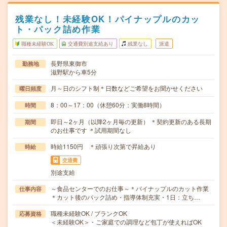
残業なし！未経験OK！パイナップルのカッ
ト・パック詰め作業
職種未経験OK
交通費別途支給あり
残業なし
派遣
長野県東御市
勤務地
滋野駅から車5分
月～日のシフト制＊日数などご希望をお聞かせください
曜日頻度
8：00～17：00（休憩60分：実働8時間）
時間
即日～2ヶ月（以降2ヶ月毎の更新） ＊契約更新のある長期
期間
のお仕事です ＊試用期間なし
時給1150円 ＊頑張り次第で昇給あり
時給
交通費
別途支給
～食品センターでのお仕事～＊パイナップルのカット作業
仕事内容
＊カット後のパック詰め・指導体制充実・1日：立ち…
職種未経験OK / ブランクOK
応募資格
＜未経験OK＞・ご家庭での調理など包丁が使えればOK