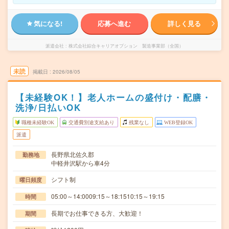
気になる!
応募へ進む
詳しく見る
派遣会社
株式会社綜合キャリアオプション 製造事業部（全国）
未読
掲載日
2026/08/05
【未経験OK！】老人ホームの盛付け・配膳・
洗浄/日払いOK
職種未経験OK
交通費別途支給あり
残業なし
WEB登録OK
派遣
長野県北佐久郡
勤務地
中軽井沢駅から車4分
シフト制
曜日頻度
05:00～14:0009:15～18:1510:15～19:15
時間
長期でお仕事できる方、大歓迎！
期間