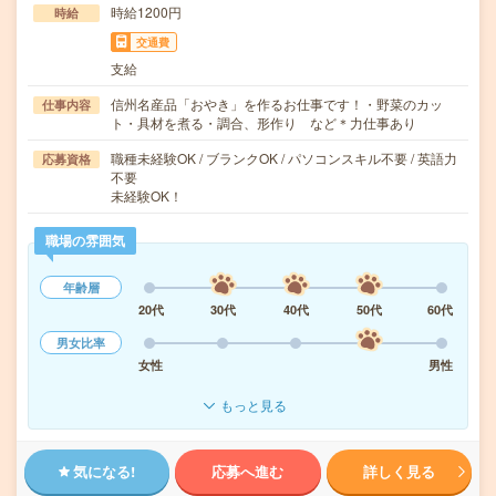
時給1200円
時給
交通費
支給
信州名産品「おやき」を作るお仕事です！・野菜のカッ
仕事内容
ト・具材を煮る・調合、形作り など＊力仕事あり
職種未経験OK / ブランクOK / パソコンスキル不要 / 英語力
応募資格
不要
未経験OK！
職場の雰囲気
年齢層
20代
30代
40代
50代
60代
男女比率
女性
男性
もっと見る
気になる!
応募へ進む
詳しく見る