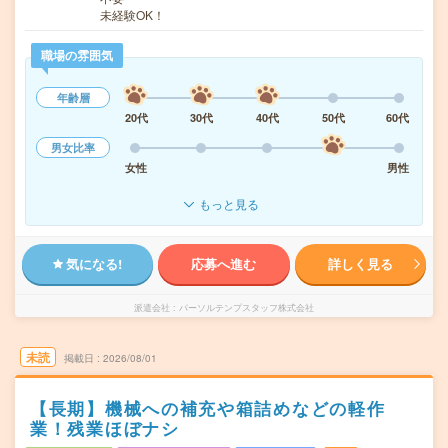
未経験OK！
職場の雰囲気
年齢層
20代
30代
40代
50代
60代
男女比率
女性
男性
もっと見る
気になる!
応募へ進む
詳しく見る
派遣会社
パーソルテンプスタッフ株式会社
未読
掲載日
2026/08/01
【長期】機械への補充や箱詰めなどの軽作
業！残業ほぼナシ