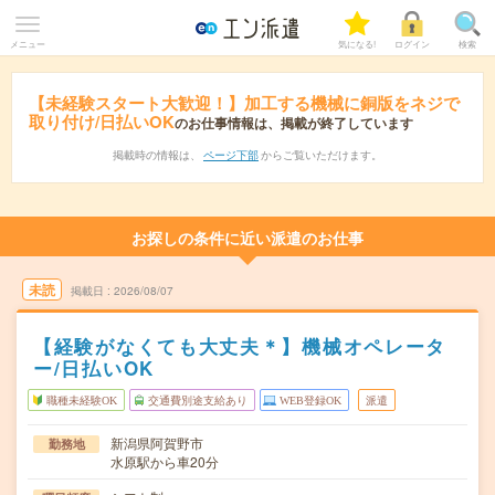
メニュー
気になる!
ログイン
検索
【未経験スタート大歓迎！】加工する機械に銅版をネジで
取り付け/日払いOK
のお仕事情報は、掲載が終了しています
掲載時の情報は、
ページ下部
からご覧いただけます。
お探しの条件に近い派遣のお仕事
未読
掲載日
2026/08/07
【経験がなくても大丈夫＊】機械オペレータ
ー/日払いOK
職種未経験OK
交通費別途支給あり
WEB登録OK
派遣
新潟県阿賀野市
勤務地
水原駅から車20分