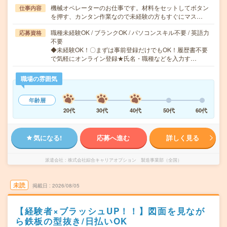
機械オペレーターのお仕事です。材料をセットしてボタン
仕事内容
を押す、カンタン作業なので未経験の方もすぐにマス…
職種未経験OK / ブランクOK / パソコンスキル不要 / 英語力
応募資格
不要
◆未経験OK！〇まずは事前登録だけでもOK！履歴書不要
で気軽にオンライン登録★氏名・職種などを入力す…
職場の雰囲気
年齢層
20代
30代
40代
50代
60代
気になる!
応募へ進む
詳しく見る
派遣会社
株式会社綜合キャリアオプション 製造事業部（全国）
未読
掲載日
2026/08/05
【経験者×ブラッシュUP！！】図面を見なが
ら鉄板の型抜き/日払いOK