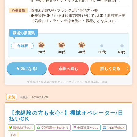
また製品搬送ライントラブル対応、トレー供給作業(…
職種未経験OK / ブランクOK / 英語力不要
応募資格
◆未経験OK！〇まずは事前登録だけでもOK！履歴書不要
で気軽にオンライン登録★氏名・職種などを入力す…
職場の雰囲気
年齢層
20代
30代
40代
50代
60代
気になる!
応募へ進む
詳しく見る
派遣会社
株式会社綜合キャリアオプション 製造事業部（全国）
未読
掲載日
2026/08/05
【未経験の方も安心○】機械オペレーター/日
払いOK
職種未経験OK
交通費別途支給あり
土日祝日が休み
WEB登録OK
派遣