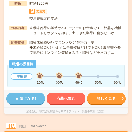
時給1220円
時給
交通費
交通費規定内支給
自動車部品の製造オペレーターのお仕事です！部品を機械
仕事内容
にセットしボタンを押す、出てきた製品に傷がないか…
職種未経験OK / ブランクOK / 英語力不要
応募資格
◆未経験OK！〇まずは事前登録だけでもOK！履歴書不要
で気軽にオンライン登録★氏名・職種などを入力す…
職場の雰囲気
年齢層
20代
30代
40代
50代
60代
気になる!
応募へ進む
詳しく見る
派遣会社
株式会社綜合キャリアオプション 製造事業部（全国）
未読
掲載日
2026/08/05