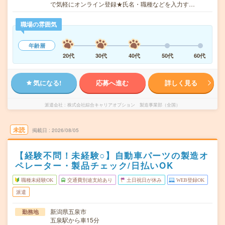
で気軽にオンライン登録★氏名・職種などを入力す…
職場の雰囲気
年齢層
20代
30代
40代
50代
60代
気になる!
応募へ進む
詳しく見る
派遣会社
株式会社綜合キャリアオプション 製造事業部（全国）
未読
掲載日
2026/08/05
【経験不問！未経験○】自動車パーツの製造オ
ペレーター・製品チェック/日払いOK
職種未経験OK
交通費別途支給あり
土日祝日が休み
WEB登録OK
派遣
新潟県五泉市
勤務地
五泉駅から車15分