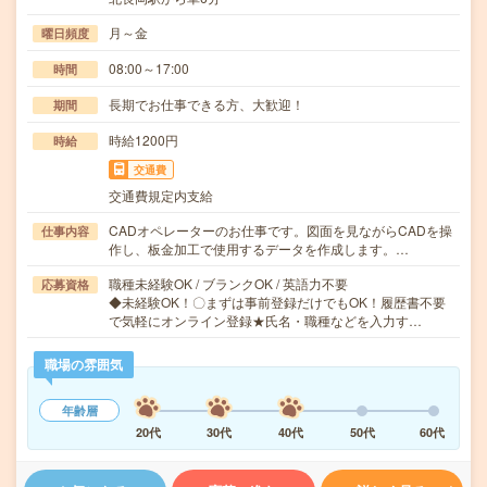
月～金
曜日頻度
08:00～17:00
時間
長期でお仕事できる方、大歓迎！
期間
時給1200円
時給
交通費
交通費規定内支給
CADオペレーターのお仕事です。図面を見ながらCADを操
仕事内容
作し、板金加工で使用するデータを作成します。…
職種未経験OK / ブランクOK / 英語力不要
応募資格
◆未経験OK！〇まずは事前登録だけでもOK！履歴書不要
で気軽にオンライン登録★氏名・職種などを入力す…
職場の雰囲気
年齢層
20代
30代
40代
50代
60代