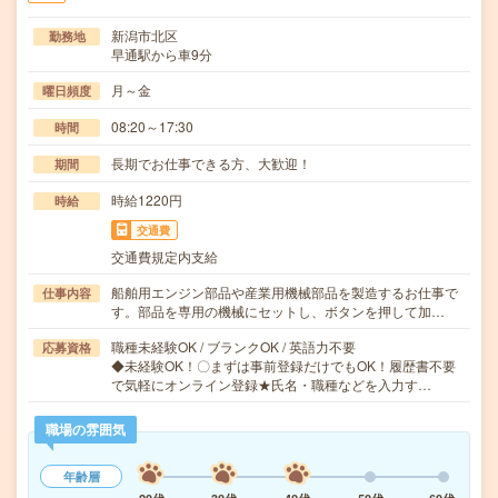
新潟市北区
勤務地
早通駅から車9分
月～金
曜日頻度
08:20～17:30
時間
長期でお仕事できる方、大歓迎！
期間
時給1220円
時給
交通費
交通費規定内支給
船舶用エンジン部品や産業用機械部品を製造するお仕事で
仕事内容
す。部品を専用の機械にセットし、ボタンを押して加…
職種未経験OK / ブランクOK / 英語力不要
応募資格
◆未経験OK！〇まずは事前登録だけでもOK！履歴書不要
で気軽にオンライン登録★氏名・職種などを入力す…
職場の雰囲気
年齢層