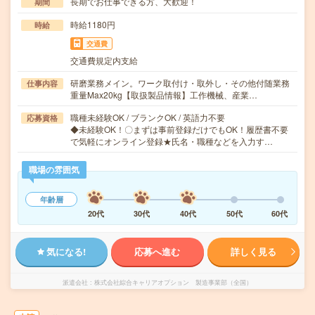
長期でお仕事できる方、大歓迎！
期間
時給1180円
時給
交通費
交通費規定内支給
研磨業務メイン。ワーク取付け・取外し・その他付随業務
仕事内容
重量Max20kg【取扱製品情報】工作機械、産業…
職種未経験OK / ブランクOK / 英語力不要
応募資格
◆未経験OK！〇まずは事前登録だけでもOK！履歴書不要
で気軽にオンライン登録★氏名・職種などを入力す…
職場の雰囲気
年齢層
20代
30代
40代
50代
60代
気になる!
応募へ進む
詳しく見る
派遣会社
株式会社綜合キャリアオプション 製造事業部（全国）