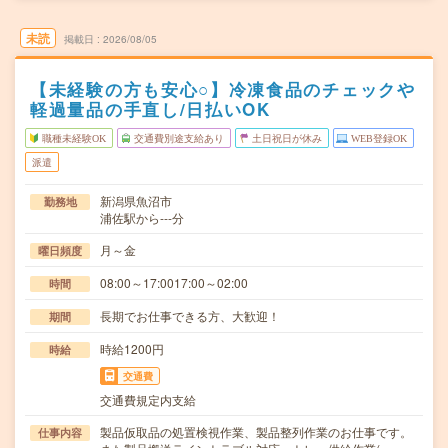
未読
掲載日
2026/08/05
【未経験の方も安心○】冷凍食品のチェックや
軽過量品の手直し/日払いOK
職種未経験OK
交通費別途支給あり
土日祝日が休み
WEB登録OK
派遣
新潟県魚沼市
勤務地
浦佐駅から---分
月～金
曜日頻度
08:00～17:0017:00～02:00
時間
長期でお仕事できる方、大歓迎！
期間
時給1200円
時給
交通費
交通費規定内支給
製品仮取品の処置検視作業、製品整列作業のお仕事です。
仕事内容