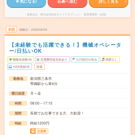
気になる!
応募へ進む
詳しく見る
派遣会社
株式会社綜合キャリアオプション 製造事業部（全国）
未読
掲載日
2026/08/05
【未経験でも活躍できる！】機械オペレータ
ー/日払いOK
職種未経験OK
交通費別途支給あり
土日祝日が休み
残業なし
WEB登録OK
派遣
新潟県三条市
勤務地
帯織駅から車4分
月～金
曜日頻度
08:00～17:15
時間
長期でお仕事できる方、大歓迎！
期間
時給1200円
時給
交通費