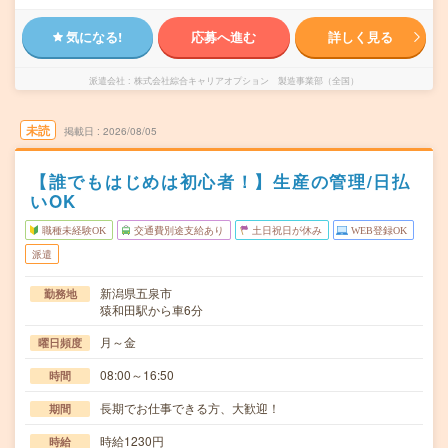
気になる!
応募へ進む
詳しく見る
派遣会社
株式会社綜合キャリアオプション 製造事業部（全国）
未読
掲載日
2026/08/05
【誰でもはじめは初心者！】生産の管理/日払
いOK
職種未経験OK
交通費別途支給あり
土日祝日が休み
WEB登録OK
派遣
新潟県五泉市
勤務地
猿和田駅から車6分
月～金
曜日頻度
08:00～16:50
時間
長期でお仕事できる方、大歓迎！
期間
時給1230円
時給