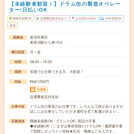
【未経験者歓迎！】ドラム缶の製造オペレー
ター/日払いOK
職種未経験OK
交通費別途支給あり
土日祝日が休み
WEB登録OK
派遣
新潟市東区
勤務地
東新潟駅から車15分
月～金
曜日頻度
08:00～16:30
時間
長期でお仕事できる方、大歓迎！
期間
時給1250円
時給
交通費
交通費規定内支給
ドラム缶の製造のお仕事です。いろんな工程がありますが
仕事内容
試しにお仕事をしていただき適性を見て配属が決まり…
職種未経験OK / ブランクOK / 英語力不要
応募資格
◆未経験OK！〇まずは事前登録だけでもOK！履歴書不要
で気軽にオンライン登録★氏名・職種などを入力す…