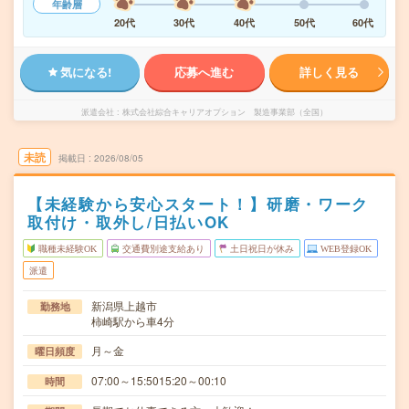
年齢層
20代
30代
40代
50代
60代
気になる!
応募へ進む
詳しく見る
派遣会社
株式会社綜合キャリアオプション 製造事業部（全国）
未読
掲載日
2026/08/05
【未経験から安心スタート！】研磨・ワーク
取付け・取外し/日払いOK
職種未経験OK
交通費別途支給あり
土日祝日が休み
WEB登録OK
派遣
新潟県上越市
勤務地
柿崎駅から車4分
月～金
曜日頻度
07:00～15:5015:20～00:10
時間