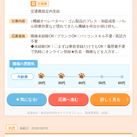
交通費
交通費規定内支給
<機械オペレーター>・ゴム製品のプレス・加硫成形・バレ
仕事内容
ル研磨作業など慣れてきたら機械を何台か掛け持ち…
職種未経験OK / ブランクOK / パソコンスキル不要 / 英語力
応募資格
不要
◆未経験OK！〇まずは事前登録だけでもOK！履歴書不要
で気軽にオンライン登録★氏名・職種などを入力す…
職場の雰囲気
年齢層
20代
30代
40代
50代
60代
気になる!
応募へ進む
詳しく見る
派遣会社
株式会社綜合キャリアオプション 製造事業部（全国）
未読
掲載日
2026/08/05