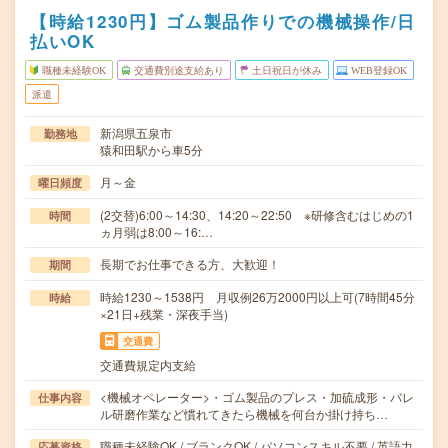
【時給1230円】ゴム製品作りでの機械操作/日
払いOK
職種未経験OK
交通費別途支給あり
土日祝日が休み
WEB登録OK
派遣
新潟県五泉市
勤務地
猿和田駅から車5分
月～金
曜日頻度
(2交替)6:00～14:30、14:20～22:50 ※研修含むはじめの1
時間
ヵ月弱は8:00～16:…
長期でお仕事できる方、大歓迎！
期間
時給1230～1538円 月収例26万2000円以上可(7時間45分
時給
×21日+残業・深夜手当)
交通費
交通費規定内支給
<機械オペレーター>・ゴム製品のプレス・加硫成形・バレ
仕事内容
ル研磨作業など慣れてきたら機械を何台か掛け持ち…
職種未経験OK / ブランクOK / パソコンスキル不要 / 英語力
応募資格