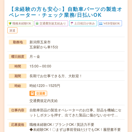
【未経験の方も安心○】自動車パーツの製造オ
ペレーター・チェック業務/日払いOK
職種未経験OK
交通費別途支給あり
土日祝日が休み
WEB登録OK
派遣
新潟県五泉市
勤務地
五泉駅から車15分
月～金
曜日頻度
15:00～00:00
時間
長期でお仕事できる方、大歓迎！
期間
時給1220～1525円
時給
交通費
交通費規定内支給
自動車部品の製造オペレーターのお仕事。部品を機械にセ
仕事内容
ットしボタンを押す、出てきた製品に傷がないかや寸…
職種未経験OK / ブランクOK / 英語力不要
応募資格
◆未経験OK！〇まずは事前登録だけでもOK！履歴書不要