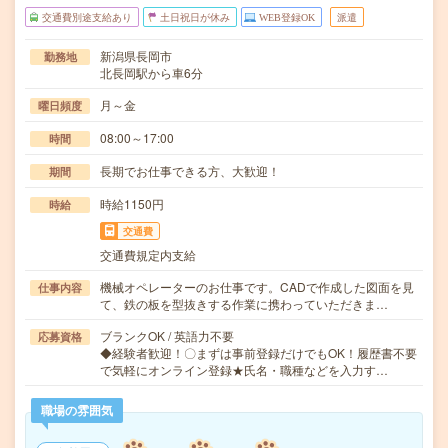
交通費別途支給あり
土日祝日が休み
WEB登録OK
派遣
新潟県長岡市
勤務地
北長岡駅から車6分
月～金
曜日頻度
08:00～17:00
時間
長期でお仕事できる方、大歓迎！
期間
時給1150円
時給
交通費
交通費規定内支給
機械オペレーターのお仕事です。CADで作成した図面を見
仕事内容
て、鉄の板を型抜きする作業に携わっていただきま…
ブランクOK / 英語力不要
応募資格
◆経験者歓迎！〇まずは事前登録だけでもOK！履歴書不要
で気軽にオンライン登録★氏名・職種などを入力す…
職場の雰囲気