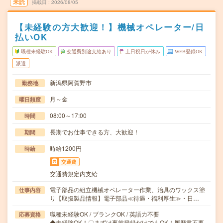
未読
掲載日
2026/08/05
【未経験の方大歓迎！】機械オペレーター/日
払いOK
職種未経験OK
交通費別途支給あり
土日祝日が休み
WEB登録OK
派遣
新潟県阿賀野市
勤務地
月～金
曜日頻度
08:00～17:00
時間
長期でお仕事できる方、大歓迎！
期間
時給1200円
時給
交通費
交通費規定内支給
電子部品の組立機械オペレーター作業、治具のワックス塗
仕事内容
り【取扱製品情報】電子部品≪待遇・福利厚生≫・日…
職種未経験OK / ブランクOK / 英語力不要
応募資格
◆未経験OK！〇まずは事前登録だけでもOK！履歴書不要