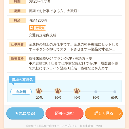
08:20～17:10
時間
長期でお仕事できる方、大歓迎！
期間
時給1200円
時給
交通費
交通費規定内支給
金属棒の加工のお仕事です。金属の棒を機械にセットしま
仕事内容
す→ボタンを押してスタートさせます→製品の寸法が…
職種未経験OK / ブランクOK / 英語力不要
応募資格
◆未経験OK！〇まずは事前登録だけでもOK！履歴書不要
で気軽にオンライン登録★氏名・職種などを入力す…
職場の雰囲気
年齢層
20代
30代
40代
50代
60代
気になる!
応募へ進む
詳しく見る
派遣会社
株式会社綜合キャリアオプション 製造事業部（全国）