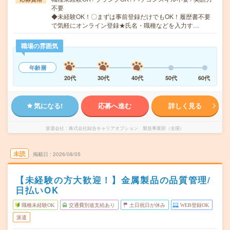
不要
◆未経験OK！〇まずは事前登録だけでもOK！履歴書不要
で気軽にオンライン登録★氏名・職種などを入力す…
職場の雰囲気
年齢層
20代
30代
40代
50代
60代
気になる!
応募へ進む
詳しく見る
派遣会社
株式会社綜合キャリアオプション 製造事業部（全国）
未読
掲載日
2026/08/05
【未経験の方大歓迎！】金属製品の品質管理/
日払いOK
職種未経験OK
交通費別途支給あり
土日祝日が休み
WEB登録OK
派遣