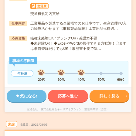
交通費
交通費規定内支給
工業用品を製造する企業様でのお仕事です。生産管理PC入
仕事内容
力経験活かせます【取扱製品情報】工業用品≪待遇…
職種未経験OK / ブランクOK / 英語力不要
応募資格
◆未経験OK！◆ExcelやWordの操作できる方歓迎！〇まず
は事前登録だけでもOK！履歴書不要で気…
職場の雰囲気
年齢層
20代
30代
40代
50代
60代
気になる!
応募へ進む
詳しく見る
派遣会社
株式会社綜合キャリアオプション 製造事業部（全国）
未読
掲載日
2026/08/05