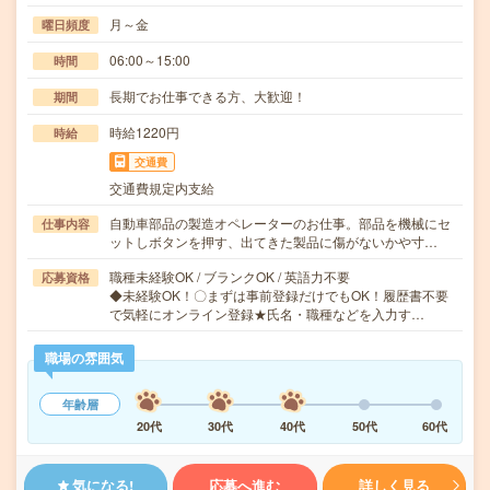
月～金
曜日頻度
06:00～15:00
時間
長期でお仕事できる方、大歓迎！
期間
時給1220円
時給
交通費
交通費規定内支給
自動車部品の製造オペレーターのお仕事。部品を機械にセ
仕事内容
ットしボタンを押す、出てきた製品に傷がないかや寸…
職種未経験OK / ブランクOK / 英語力不要
応募資格
◆未経験OK！〇まずは事前登録だけでもOK！履歴書不要
で気軽にオンライン登録★氏名・職種などを入力す…
職場の雰囲気
年齢層
20代
30代
40代
50代
60代
気になる!
応募へ進む
詳しく見る