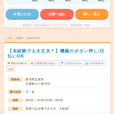
20代
30代
40代
50代
60代
気になる!
応募へ進む
詳しく見る
派遣会社
株式会社綜合キャリアオプション 製造事業部（全国）
未読
掲載日
2026/08/05
【未経験でも大丈夫＊】機械のボタン押し/日
払いOK
職種未経験OK
交通費別途支給あり
土日祝日が休み
WEB登録OK
派遣
新潟県五泉市
勤務地
五泉駅から車15分
月～金
曜日頻度
06:00～15:0015:00～00:00
時間
長期でお仕事できる方、大歓迎！
期間