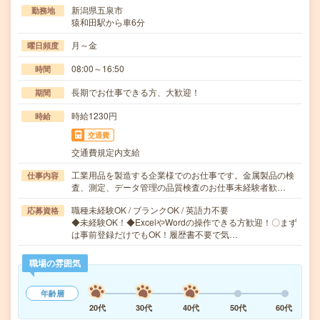
新潟県五泉市
勤務地
猿和田駅から車6分
月～金
曜日頻度
08:00～16:50
時間
長期でお仕事できる方、大歓迎！
期間
時給1230円
時給
交通費
交通費規定内支給
工業用品を製造する企業様でのお仕事です。金属製品の検
仕事内容
査、測定、データ管理の品質検査のお仕事未経験者歓…
職種未経験OK / ブランクOK / 英語力不要
応募資格
◆未経験OK！◆ExcelやWordの操作できる方歓迎！〇まず
は事前登録だけでもOK！履歴書不要で気…
職場の雰囲気
年齢層
20代
30代
40代
50代
60代