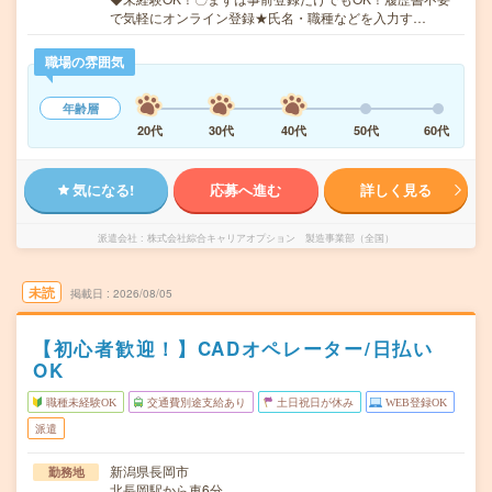
で気軽にオンライン登録★氏名・職種などを入力す…
職場の雰囲気
年齢層
20代
30代
40代
50代
60代
気になる!
応募へ進む
詳しく見る
派遣会社
株式会社綜合キャリアオプション 製造事業部（全国）
未読
掲載日
2026/08/05
【初心者歓迎！】CADオペレーター/日払い
OK
職種未経験OK
交通費別途支給あり
土日祝日が休み
WEB登録OK
派遣
新潟県長岡市
勤務地
北長岡駅から車6分