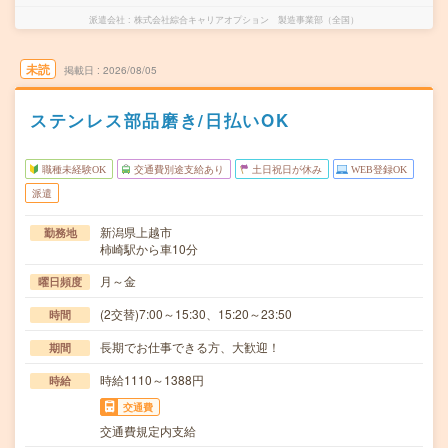
派遣会社
株式会社綜合キャリアオプション 製造事業部（全国）
未読
掲載日
2026/08/05
ステンレス部品磨き/日払いOK
職種未経験OK
交通費別途支給あり
土日祝日が休み
WEB登録OK
派遣
新潟県上越市
勤務地
柿崎駅から車10分
月～金
曜日頻度
(2交替)7:00～15:30、15:20～23:50
時間
長期でお仕事できる方、大歓迎！
期間
時給1110～1388円
時給
交通費
交通費規定内支給