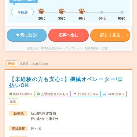
年齢層
20代
30代
40代
50代
60代
気になる!
応募へ進む
詳しく見る
派遣会社
株式会社綜合キャリアオプション 製造事業部（全国）
未読
掲載日
2026/08/05
【未経験の方も安心○】機械オペレーター/日
払いOK
職種未経験OK
交通費別途支給あり
土日祝日が休み
WEB登録OK
派遣
新潟県阿賀野市
勤務地
神山駅から車7分
月～金
曜日頻度