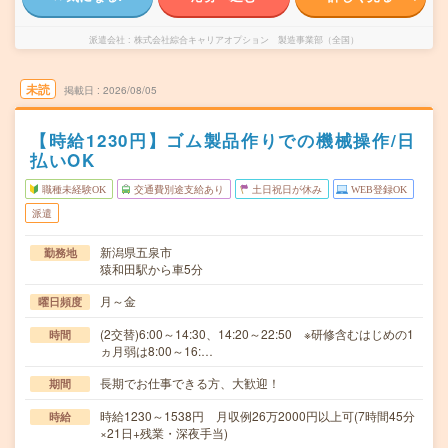
派遣会社
株式会社綜合キャリアオプション 製造事業部（全国）
未読
掲載日
2026/08/05
【時給1230円】ゴム製品作りでの機械操作/日
払いOK
職種未経験OK
交通費別途支給あり
土日祝日が休み
WEB登録OK
派遣
新潟県五泉市
勤務地
猿和田駅から車5分
月～金
曜日頻度
(2交替)6:00～14:30、14:20～22:50 ※研修含むはじめの1
時間
ヵ月弱は8:00～16:…
長期でお仕事できる方、大歓迎！
期間
時給1230～1538円 月収例26万2000円以上可(7時間45分
時給
×21日+残業・深夜手当)