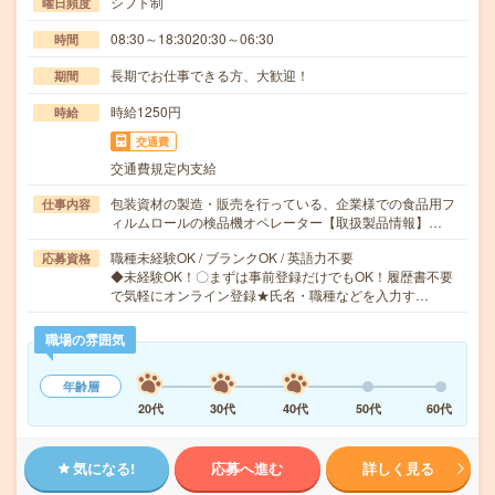
シフト制
曜日頻度
08:30～18:3020:30～06:30
時間
長期でお仕事できる方、大歓迎！
期間
時給1250円
時給
交通費
交通費規定内支給
包装資材の製造・販売を行っている、企業様での食品用フ
仕事内容
ィルムロールの検品機オペレーター【取扱製品情報】…
職種未経験OK / ブランクOK / 英語力不要
応募資格
◆未経験OK！〇まずは事前登録だけでもOK！履歴書不要
で気軽にオンライン登録★氏名・職種などを入力す…
職場の雰囲気
年齢層
20代
30代
40代
50代
60代
気になる!
応募へ進む
詳しく見る