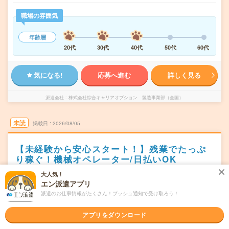
職場の雰囲気
年齢層
20代
30代
40代
50代
60代
気になる!
応募へ進む
詳しく見る
派遣会社
株式会社綜合キャリアオプション 製造事業部（全国）
未読
掲載日
2026/08/05
【未経験から安心スタート！】残業でたっぷ
り稼ぐ！機械オペレーター/日払いOK
大人気！
職種未経験OK
交通費別途支給あり
WEB登録OK
派遣
エン派遣アプリ
新潟県阿賀野市
派遣のお仕事情報がたくさん！プッシュ通知で受け取ろう！
勤務地
水原駅から車20分
アプリをダウンロード
シフト制
曜日頻度