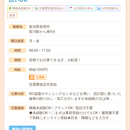
職種未経験OK
交通費別途支給あり
土日祝日が休み
WEB登録OK
派遣
新潟県長岡市
勤務地
前川駅から車5分
月～金
曜日頻度
08:00～17:00
時間
長期でお仕事できる方、大歓迎！
期間
時給1200円
時給
交通費
交通費規定内支給
NC旋盤やマシニングセンタなどを用い、設計図に基づいた
仕事内容
歯車の削り出し・加工を行いますが未経験の方は簡…
職種未経験OK / ブランクOK / 英語力不要
応募資格
◆未経験OK！〇まずは事前登録だけでもOK！履歴書不要
で気軽にオンライン登録★氏名・職種などを入力す…
職場の雰囲気