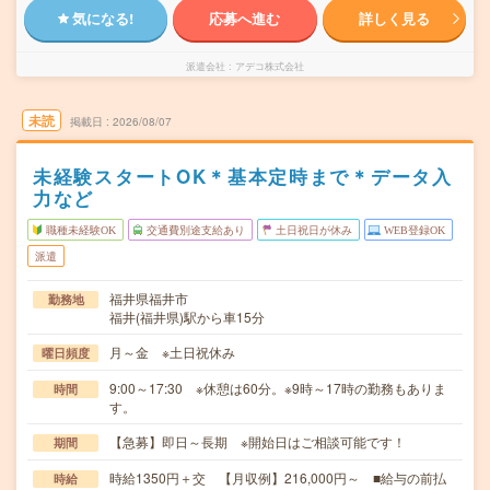
気になる!
応募へ進む
詳しく見る
派遣会社
アデコ株式会社
未読
掲載日
2026/08/07
未経験スタートOK＊基本定時まで＊データ入
力など
職種未経験OK
交通費別途支給あり
土日祝日が休み
WEB登録OK
派遣
福井県福井市
勤務地
福井(福井県)駅から車15分
月～金 ※土日祝休み
曜日頻度
9:00～17:30 ※休憩は60分。※9時～17時の勤務もありま
時間
す。
【急募】即日～長期 ※開始日はご相談可能です！
期間
時給1350円＋交 【月収例】216,000円～ ■給与の前払
時給