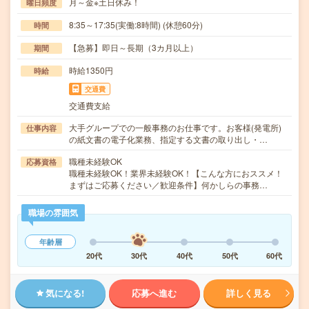
月～金※土日休み！
曜日頻度
8:35～17:35(実働:8時間) (休憩60分)
時間
【急募】即日～長期（3カ月以上）
期間
時給1350円
時給
交通費
交通費支給
大手グループでの一般事務のお仕事です。お客様(発電所)
仕事内容
の紙文書の電子化業務、指定する文書の取り出し・…
職種未経験OK
応募資格
職種未経験OK！業界未経験OK！【こんな方におススメ！
まずはご応募ください／歓迎条件】何かしらの事務…
職場の雰囲気
年齢層
20代
30代
40代
50代
60代
気になる!
応募へ進む
詳しく見る