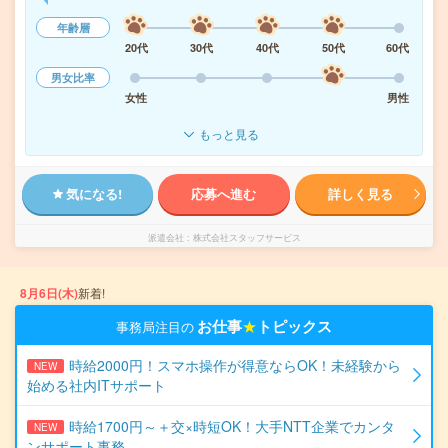
年齢層
20代
30代
40代
50代
60代
男女比率
女性
男性
もっと見る
気になる!
応募へ進む
詳しく見る
派遣会社
株式会社スタッフサービス
8月6日(木)
新着!
お仕事
★
トピックス
事務局注目の
時給2000円！スマホ操作が得意ならOK！未経験から
NEW
始める社内ITサポート
時給1700円～＋交×時短OK！大手NTT企業でカンタ
NEW
ンサポート事務