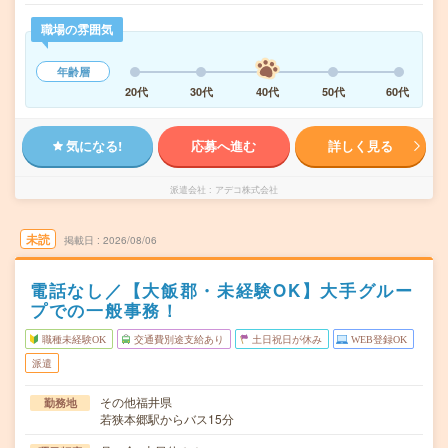
職場の雰囲気
年齢層
20代
30代
40代
50代
60代
気になる!
応募へ進む
詳しく見る
派遣会社
アデコ株式会社
未読
掲載日
2026/08/06
電話なし／【大飯郡・未経験OK】大手グルー
プでの一般事務！
職種未経験OK
交通費別途支給あり
土日祝日が休み
WEB登録OK
派遣
その他福井県
勤務地
若狭本郷駅からバス15分