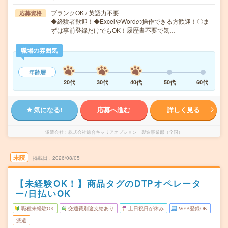
ブランクOK / 英語力不要
応募資格
◆経験者歓迎！◆ExcelやWordの操作できる方歓迎！〇ま
ずは事前登録だけでもOK！履歴書不要で気…
職場の雰囲気
年齢層
20代
30代
40代
50代
60代
気になる!
応募へ進む
詳しく見る
派遣会社
株式会社綜合キャリアオプション 製造事業部（全国）
未読
掲載日
2026/08/05
【未経験OK！】商品タグのDTPオペレータ
ー/日払いOK
職種未経験OK
交通費別途支給あり
土日祝日が休み
WEB登録OK
派遣