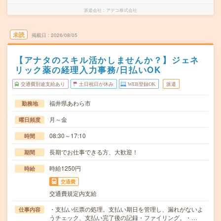
派遣会社
アデコ株式会社
未読
掲載日
2026/08/05
【アナタのスキル活かしませんか？】ジェネ
リック薬の経理入力事務/日払いOK
交通費別途支給あり
土日祝日が休み
WEB登録OK
派遣
福井県あわら市
勤務地
月～金
曜日頻度
08:30～17:10
時間
長期でお仕事できる方、大歓迎！
期間
時給1250円
時給
交通費
交通費規定内支給
・支払い伝票の処理。支払い期日を管理し、漏れがないよ
仕事内容
うチェック、支払い完了後の記録・ファイリング。・…