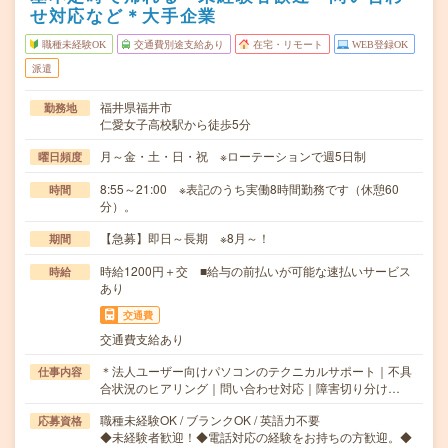
せ対応など＊大手企業
職種未経験OK
交通費別途支給あり
在宅・リモート
WEB登録OK
派遣
福井県福井市
勤務地
仁愛女子高校駅から徒歩5分
月～金・土・日・祝 ※ローテーションで週5日制
曜日頻度
8:55～21:00 ※表記のうち実働8時間勤務です（休憩60
時間
分）。
【急募】即日～長期 ※8月～！
期間
時給1200円＋交 ■給与の前払いが可能な速払いサービス
時給
あり
交通費
交通費支給あり
＊法人ユーザー向けパソコンのテクニカルサポート｜不具
仕事内容
合状況のヒアリング｜問い合わせ対応｜障害切り分け…
職種未経験OK / ブランクOK / 英語力不要
応募資格
◆未経験者歓迎！◆電話対応の経験をお持ちの方歓迎。◆