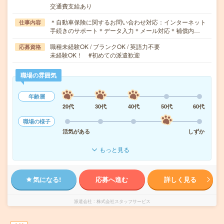
交通費支給あり
＊自動車保険に関するお問い合わせ対応：インターネット
仕事内容
手続きのサポート＊データ入力＊メール対応＊補償内…
職種未経験OK / ブランクOK / 英語力不要
応募資格
未経験OK！ #初めての派遣歓迎
職場の雰囲気
年齢層
20代
30代
40代
50代
60代
職場の様子
活気がある
しずか
もっと見る
気になる!
応募へ進む
詳しく見る
派遣会社
株式会社スタッフサービス