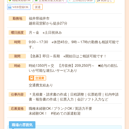
職種未経験OK
交通費別途支給あり
土日祝日が休み
残業なし
WEB登録OK
派遣
福井県福井市
勤務地
越前花堂駅から徒歩27分
月～金 ※土日祝休み
曜日頻度
9:00～17:30 ※休憩45分。9時～17時の勤務も相談可能で
時間
す。
【急募】即日～長期 ※開始日はご相談可能です！
期間
時給1350円＋交 【月収例】209,250円～ ■給与の前払
時給
いが可能な速払いサービスあり
交通費
交通費支給あり
＊見積書・請求書の作成｜日程調整｜伝票処理｜社内申請
仕事内容
書・報告書の作成｜伝票入力｜会計ソフト入力など
職種未経験OK / ブランクOK / 英語力不要
応募資格
未経験OK！ #初めての派遣歓迎
職場の雰囲気