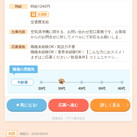
時給1240円
時給
交通費
交通費支給
空気清浄機に関する、お問い合わせ窓口業務です。お客様
仕事内容
からのお問合せに対してメールにて対応をお願いしま…
職種未経験OK / 英語力不要
応募資格
職種未経験OK！業界未経験OK！【こんな方におススメ！
まずはご応募ください／歓迎条件】コミュニケーシ…
職場の雰囲気
年齢層
20代
30代
40代
50代
60代
気になる!
応募へ進む
詳しく見る
派遣会社
アデコ株式会社
未読
掲載日
2026/08/03