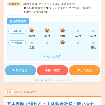
職種未経験OK / ブランクOK / 英語力不要
応募資格
◆未経験者歓迎！◆タッチタイピングができる方歓迎。
#初めての派遣歓迎
職場の雰囲気
年齢層
20代
30代
40代
50代
60代
男女比率
女性
男性
もっと見る
気になる!
応募へ進む
詳しく見る
派遣会社
株式会社スタッフサービス
未読
掲載日
2026/08/02
基本定時で帰れる＊未経験者歓迎＊問い合わ