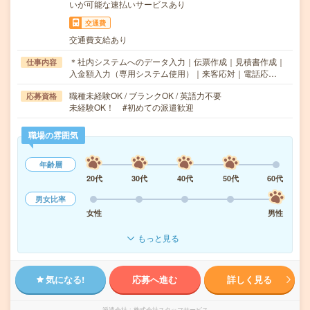
いが可能な速払いサービスあり
交通費
交通費支給あり
＊社内システムへのデータ入力｜伝票作成｜見積書作成｜
仕事内容
入金額入力（専用システム使用）｜来客応対｜電話応…
職種未経験OK / ブランクOK / 英語力不要
応募資格
未経験OK！ #初めての派遣歓迎
職場の雰囲気
年齢層
20代
30代
40代
50代
60代
男女比率
女性
男性
もっと見る
気になる!
応募へ進む
詳しく見る
派遣会社
株式会社スタッフサービス