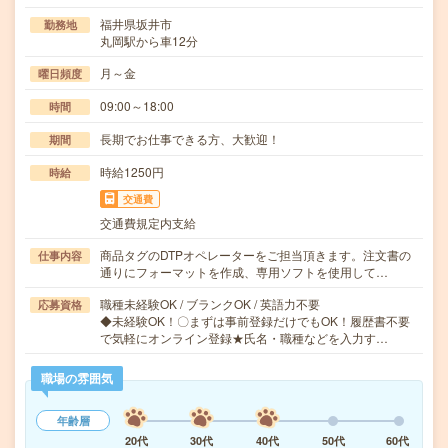
福井県坂井市
勤務地
丸岡駅から車12分
月～金
曜日頻度
09:00～18:00
時間
長期でお仕事できる方、大歓迎！
期間
時給1250円
時給
交通費
交通費規定内支給
商品タグのDTPオペレーターをご担当頂きます。注文書の
仕事内容
通りにフォーマットを作成、専用ソフトを使用して…
職種未経験OK / ブランクOK / 英語力不要
応募資格
◆未経験OK！〇まずは事前登録だけでもOK！履歴書不要
で気軽にオンライン登録★氏名・職種などを入力す…
職場の雰囲気
年齢層
20代
30代
40代
50代
60代