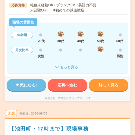
職種未経験OK / ブランクOK / 英語力不要
応募資格
未経験OK！ #初めての派遣歓迎
職場の雰囲気
年齢層
20代
30代
40代
50代
60代
男女比率
女性
男性
もっと見る
気になる!
応募へ進む
詳しく見る
派遣会社
株式会社スタッフサービス
未読
掲載日
2026/08/06
【池田町・17時まで】現場事務