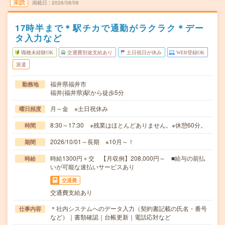
未読
掲載日
2026/08/06
17時半まで＊駅チカで通勤がラクラク＊デー
タ入力など
職種未経験OK
交通費別途支給あり
土日祝日が休み
WEB登録OK
派遣
福井県福井市
勤務地
福井(福井県)駅から徒歩5分
月～金 ※土日祝休み
曜日頻度
8:30～17:30 ※残業はほとんどありません。※休憩60分。
時間
2026/10/01～長期 ※10月～！
期間
時給1300円＋交 【月収例】208,000円～ ■給与の前払
時給
いが可能な速払いサービスあり
交通費
交通費支給あり
＊社内システムへのデータ入力（契約書記載の氏名・番号
仕事内容
など）｜書類確認｜台帳更新｜電話応対など