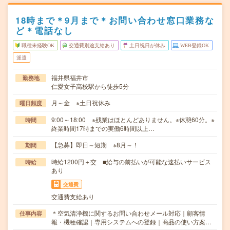
18時まで＊9月まで＊お問い合わせ窓口業務な
ど＊電話なし
職種未経験OK
交通費別途支給あり
土日祝日が休み
WEB登録OK
派遣
福井県福井市
勤務地
仁愛女子高校駅から徒歩5分
月～金 ※土日祝休み
曜日頻度
9:00～18:00 ※残業はほとんどありません。※休憩60分。※
時間
終業時間17時までの実働6時間以上…
【急募】即日～短期 ※8月～！
期間
時給1200円＋交 ■給与の前払いが可能な速払いサービス
時給
あり
交通費
交通費支給あり
＊空気清浄機に関するお問い合わせメール対応｜顧客情
仕事内容
報・機種確認｜専用システムへの登録｜商品の使い方案…