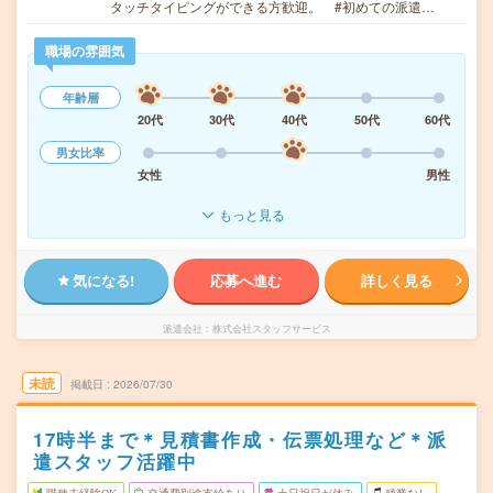
タッチタイピングができる方歓迎。 #初めての派遣…
職場の雰囲気
年齢層
20代
30代
40代
50代
60代
男女比率
女性
男性
もっと見る
気になる!
応募へ進む
詳しく見る
派遣会社
株式会社スタッフサービス
未読
掲載日
2026/07/30
17時半まで＊見積書作成・伝票処理など＊派
遣スタッフ活躍中