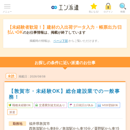
メニュー
気になる!
ログイン
検索
【未経験者歓迎！】建材の入出荷データ入力・帳票出力/日
払いOK
のお仕事情報は、掲載が終了しています
掲載時の情報は、
ページ下部
からご覧いただけます。
お探しの条件に近い派遣のお仕事
未読
掲載日
2026/08/08
【敦賀市・未経験OK】総合建設業での一般事
務！
職種未経験OK
交通費別途支給あり
土日祝日が休み
WEB登録OK
派遣
福井県敦賀市
勤務地
西敦賀駅から車8分／敦賀駅から車10分／粟野駅から車15