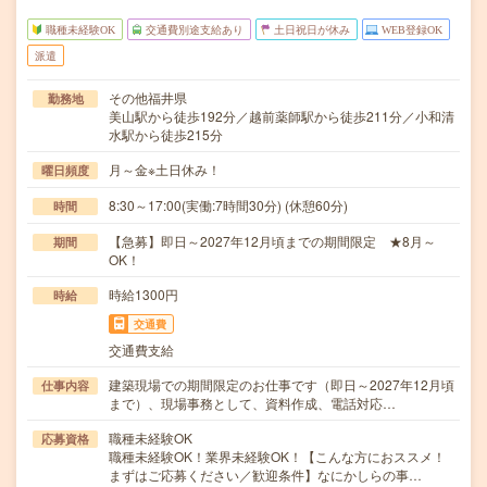
職種未経験OK
交通費別途支給あり
土日祝日が休み
WEB登録OK
派遣
その他福井県
勤務地
美山駅から徒歩192分／越前薬師駅から徒歩211分／小和清
水駅から徒歩215分
月～金※土日休み！
曜日頻度
8:30～17:00(実働:7時間30分) (休憩60分)
時間
【急募】即日～2027年12月頃までの期間限定 ★8月～
期間
OK！
時給1300円
時給
交通費
交通費支給
建築現場での期間限定のお仕事です（即日～2027年12月頃
仕事内容
まで）、現場事務として、資料作成、電話対応…
職種未経験OK
応募資格
職種未経験OK！業界未経験OK！【こんな方におススメ！
まずはご応募ください／歓迎条件】なにかしらの事…