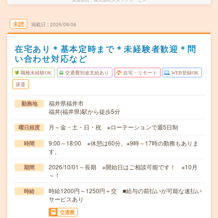
未読
掲載日
2026/08/06
在宅あり＊基本定時まで＊未経験者歓迎＊問
い合わせ対応など
職種未経験OK
交通費別途支給あり
在宅・リモート
WEB登録OK
派遣
福井県福井市
勤務地
福井(福井県)駅から徒歩5分
月～金・土・日・祝 ※ローテーションで週5日制
曜日頻度
9:00～18:00 ※休憩は60分。※9時～17時の勤務もありま
時間
す。
2026/10/01～長期 ※開始日はご相談可能です！ ※10月
期間
～！
時給1200円～1250円＋交 ■給与の前払いが可能な速払い
時給
サービスあり
交通費