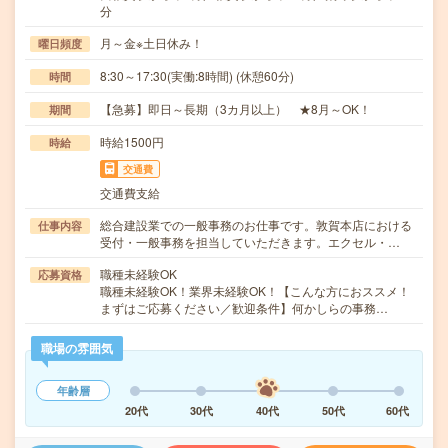
分
月～金※土日休み！
曜日頻度
8:30～17:30(実働:8時間) (休憩60分)
時間
【急募】即日～長期（3カ月以上） ★8月～OK！
期間
時給1500円
時給
交通費
交通費支給
総合建設業での一般事務のお仕事です。敦賀本店における
仕事内容
受付・一般事務を担当していただきます。エクセル・…
職種未経験OK
応募資格
職種未経験OK！業界未経験OK！【こんな方におススメ！
まずはご応募ください／歓迎条件】何かしらの事務…
職場の雰囲気
年齢層
20代
30代
40代
50代
60代