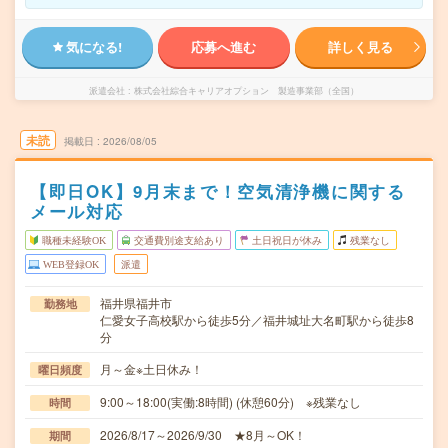
気になる!
応募へ進む
詳しく見る
派遣会社
株式会社綜合キャリアオプション 製造事業部（全国）
未読
掲載日
2026/08/05
【即日OK】9月末まで！空気清浄機に関する
メール対応
職種未経験OK
交通費別途支給あり
土日祝日が休み
残業なし
WEB登録OK
派遣
福井県福井市
勤務地
仁愛女子高校駅から徒歩5分／福井城址大名町駅から徒歩8
分
月～金※土日休み！
曜日頻度
9:00～18:00(実働:8時間) (休憩60分) ※残業なし
時間
2026/8/17～2026/9/30 ★8月～OK！
期間