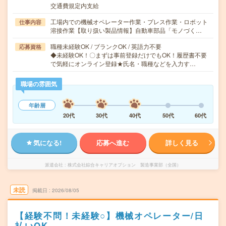
交通費規定内支給
工場内での機械オペレーター作業・プレス作業・ロボット
仕事内容
溶接作業【取り扱い製品情報】自動車部品「モノづく…
職種未経験OK / ブランクOK / 英語力不要
応募資格
◆未経験OK！〇まずは事前登録だけでもOK！履歴書不要
で気軽にオンライン登録★氏名・職種などを入力す…
職場の雰囲気
年齢層
20代
30代
40代
50代
60代
気になる!
応募へ進む
詳しく見る
派遣会社
株式会社綜合キャリアオプション 製造事業部（全国）
未読
掲載日
2026/08/05
【経験不問！未経験○】機械オペレーター/日
払いOK