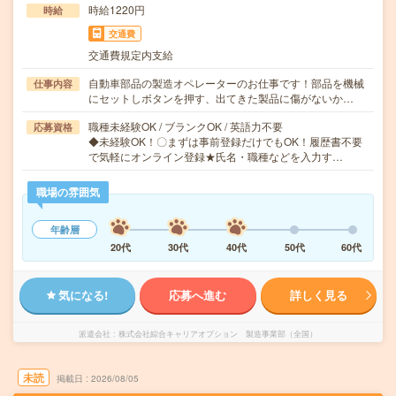
時給1220円
時給
交通費
交通費規定内支給
自動車部品の製造オペレーターのお仕事です！部品を機械
仕事内容
にセットしボタンを押す、出てきた製品に傷がないか…
職種未経験OK / ブランクOK / 英語力不要
応募資格
◆未経験OK！〇まずは事前登録だけでもOK！履歴書不要
で気軽にオンライン登録★氏名・職種などを入力す…
職場の雰囲気
年齢層
20代
30代
40代
50代
60代
気になる!
応募へ進む
詳しく見る
派遣会社
株式会社綜合キャリアオプション 製造事業部（全国）
未読
掲載日
2026/08/05