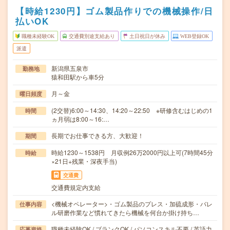
【時給1230円】ゴム製品作りでの機械操作/日
払いOK
職種未経験OK
交通費別途支給あり
土日祝日が休み
WEB登録OK
派遣
新潟県五泉市
勤務地
猿和田駅から車5分
月～金
曜日頻度
(2交替)6:00～14:30、14:20～22:50 ※研修含むはじめの1
時間
ヵ月弱は8:00～16:…
長期でお仕事できる方、大歓迎！
期間
時給1230～1538円 月収例26万2000円以上可(7時間45分
時給
×21日+残業・深夜手当)
交通費
交通費規定内支給
<機械オペレーター>・ゴム製品のプレス・加硫成形・バレ
仕事内容
ル研磨作業など慣れてきたら機械を何台か掛け持ち…
職種未経験OK / ブランクOK / パソコンスキル不要 / 英語力
応募資格