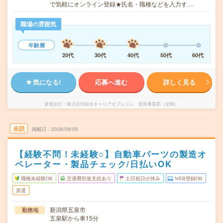
で気軽にオンライン登録★氏名・職種などを入力す…
職場の雰囲気
年齢層
20代
30代
40代
50代
60代
気になる!
応募へ進む
詳しく見る
派遣会社
株式会社綜合キャリアオプション 製造事業部（全国）
未読
掲載日
2026/08/05
【経験不問！未経験○】自動車パーツの製造オ
ペレーター・製品チェック/日払いOK
職種未経験OK
交通費別途支給あり
土日祝日が休み
WEB登録OK
派遣
新潟県五泉市
勤務地
五泉駅から車15分