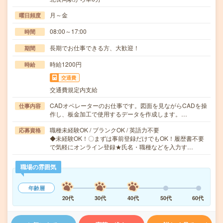
月～金
曜日頻度
08:00～17:00
時間
長期でお仕事できる方、大歓迎！
期間
時給1200円
時給
交通費
交通費規定内支給
CADオペレーターのお仕事です。図面を見ながらCADを操
仕事内容
作し、板金加工で使用するデータを作成します。…
職種未経験OK / ブランクOK / 英語力不要
応募資格
◆未経験OK！〇まずは事前登録だけでもOK！履歴書不要
で気軽にオンライン登録★氏名・職種などを入力す…
職場の雰囲気
年齢層
20代
30代
40代
50代
60代