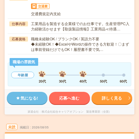
交通費
交通費規定内支給
工業用品を製造する企業様でのお仕事です。生産管理PC入
仕事内容
力経験活かせます【取扱製品情報】工業用品≪待遇…
職種未経験OK / ブランクOK / 英語力不要
応募資格
◆未経験OK！◆ExcelやWordの操作できる方歓迎！〇まず
は事前登録だけでもOK！履歴書不要で気…
職場の雰囲気
年齢層
20代
30代
40代
50代
60代
気になる!
応募へ進む
詳しく見る
派遣会社
株式会社綜合キャリアオプション 製造事業部（全国）
未読
掲載日
2026/08/05