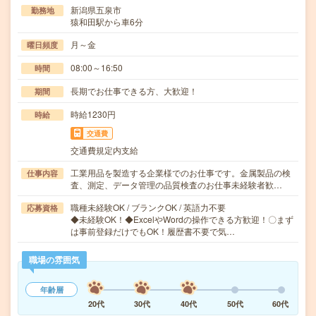
新潟県五泉市
勤務地
猿和田駅から車6分
月～金
曜日頻度
08:00～16:50
時間
長期でお仕事できる方、大歓迎！
期間
時給1230円
時給
交通費
交通費規定内支給
工業用品を製造する企業様でのお仕事です。金属製品の検
仕事内容
査、測定、データ管理の品質検査のお仕事未経験者歓…
職種未経験OK / ブランクOK / 英語力不要
応募資格
◆未経験OK！◆ExcelやWordの操作できる方歓迎！〇まず
は事前登録だけでもOK！履歴書不要で気…
職場の雰囲気
年齢層
20代
30代
40代
50代
60代