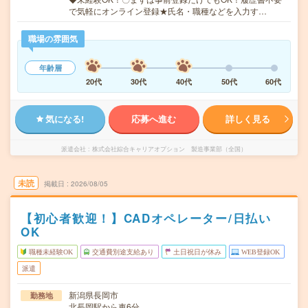
で気軽にオンライン登録★氏名・職種などを入力す…
職場の雰囲気
年齢層
20代
30代
40代
50代
60代
気になる!
応募へ進む
詳しく見る
派遣会社
株式会社綜合キャリアオプション 製造事業部（全国）
未読
掲載日
2026/08/05
【初心者歓迎！】CADオペレーター/日払い
OK
職種未経験OK
交通費別途支給あり
土日祝日が休み
WEB登録OK
派遣
新潟県長岡市
勤務地
北長岡駅から車6分