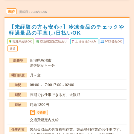
未読
掲載日
2026/08/05
【未経験の方も安心○】冷凍食品のチェックや
軽過量品の手直し/日払いOK
職種未経験OK
交通費別途支給あり
土日祝日が休み
WEB登録OK
派遣
新潟県魚沼市
勤務地
浦佐駅から---分
月～金
曜日頻度
08:00～17:0017:00～02:00
時間
長期でお仕事できる方、大歓迎！
期間
時給1200円
時給
交通費
交通費規定内支給
製品仮取品の処置検視作業、製品整列作業のお仕事です。
仕事内容