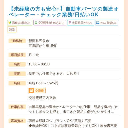
【未経験の方も安心○】自動車パーツの製造オ
ペレーター・チェック業務/日払いOK
職種未経験OK
交通費別途支給あり
土日祝日が休み
WEB登録OK
派遣
新潟県五泉市
勤務地
五泉駅から車15分
月～金
曜日頻度
15:00～00:00
時間
長期でお仕事できる方、大歓迎！
期間
時給1220～1525円
時給
交通費
交通費規定内支給
自動車部品の製造オペレーターのお仕事。部品を機械にセ
仕事内容
ットしボタンを押す、出てきた製品に傷がないかや寸…
職種未経験OK / ブランクOK / 英語力不要
応募資格
◆未経験OK！〇まずは事前登録だけでもOK！履歴書不要