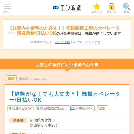
メニュー
気になる!
ログイン
検索
【扶養内を希望の方必見！】切餅製造工程のオペレータ
ー・清掃業務/日払いOK
のお仕事情報は、掲載が終了しています
掲載時の情報は、
ページ下部
からご覧いただけます。
お探しの条件に近い派遣のお仕事
未読
掲載日
2026/08/07
【経験がなくても大丈夫＊】機械オペレータ
ー/日払いOK
職種未経験OK
交通費別途支給あり
WEB登録OK
派遣
新潟県阿賀野市
勤務地
水原駅から車20分