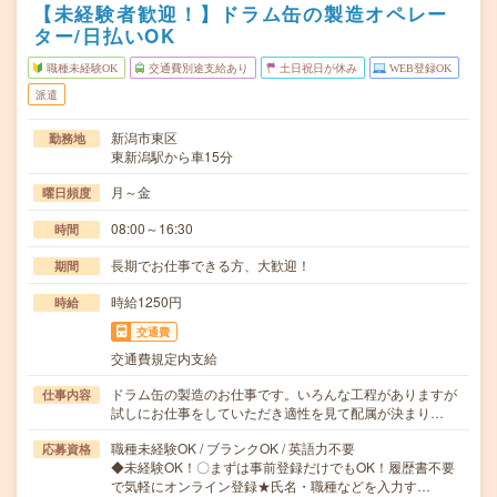
【未経験者歓迎！】ドラム缶の製造オペレー
ター/日払いOK
職種未経験OK
交通費別途支給あり
土日祝日が休み
WEB登録OK
派遣
新潟市東区
勤務地
東新潟駅から車15分
月～金
曜日頻度
08:00～16:30
時間
長期でお仕事できる方、大歓迎！
期間
時給1250円
時給
交通費
交通費規定内支給
ドラム缶の製造のお仕事です。いろんな工程がありますが
仕事内容
試しにお仕事をしていただき適性を見て配属が決まり…
職種未経験OK / ブランクOK / 英語力不要
応募資格
◆未経験OK！〇まずは事前登録だけでもOK！履歴書不要
で気軽にオンライン登録★氏名・職種などを入力す…