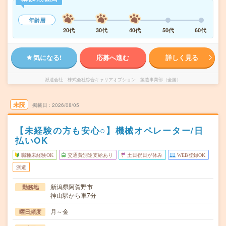
年齢層
20代
30代
40代
50代
60代
気になる!
応募へ進む
詳しく見る
派遣会社
株式会社綜合キャリアオプション 製造事業部（全国）
未読
掲載日
2026/08/05
【未経験の方も安心○】機械オペレーター/日
払いOK
職種未経験OK
交通費別途支給あり
土日祝日が休み
WEB登録OK
派遣
新潟県阿賀野市
勤務地
神山駅から車7分
月～金
曜日頻度