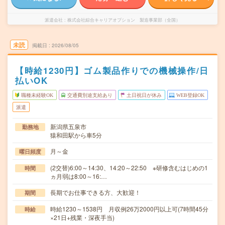
派遣会社
株式会社綜合キャリアオプション 製造事業部（全国）
未読
掲載日
2026/08/05
【時給1230円】ゴム製品作りでの機械操作/日
払いOK
職種未経験OK
交通費別途支給あり
土日祝日が休み
WEB登録OK
派遣
新潟県五泉市
勤務地
猿和田駅から車5分
月～金
曜日頻度
(2交替)6:00～14:30、14:20～22:50 ※研修含むはじめの1
時間
ヵ月弱は8:00～16:…
長期でお仕事できる方、大歓迎！
期間
時給1230～1538円 月収例26万2000円以上可(7時間45分
時給
×21日+残業・深夜手当)