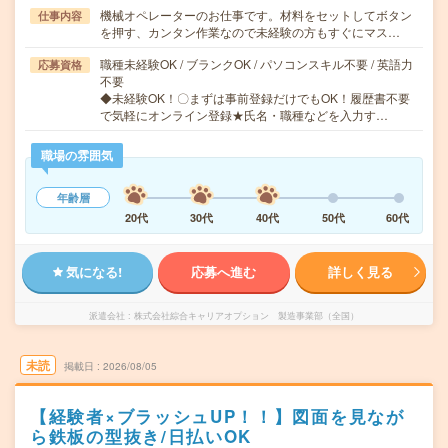
機械オペレーターのお仕事です。材料をセットしてボタン
仕事内容
を押す、カンタン作業なので未経験の方もすぐにマス…
職種未経験OK / ブランクOK / パソコンスキル不要 / 英語力
応募資格
不要
◆未経験OK！〇まずは事前登録だけでもOK！履歴書不要
で気軽にオンライン登録★氏名・職種などを入力す…
職場の雰囲気
年齢層
20代
30代
40代
50代
60代
気になる!
応募へ進む
詳しく見る
派遣会社
株式会社綜合キャリアオプション 製造事業部（全国）
未読
掲載日
2026/08/05
【経験者×ブラッシュUP！！】図面を見なが
ら鉄板の型抜き/日払いOK