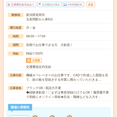
交通費別途支給あり
土日祝日が休み
WEB登録OK
派遣
新潟県長岡市
勤務地
北長岡駅から車6分
月～金
曜日頻度
08:00～17:00
時間
長期でお仕事できる方、大歓迎！
期間
時給1150円
時給
交通費
交通費規定内支給
機械オペレーターのお仕事です。CADで作成した図面を見
仕事内容
て、鉄の板を型抜きする作業に携わっていただきま…
ブランクOK / 英語力不要
応募資格
◆経験者歓迎！〇まずは事前登録だけでもOK！履歴書不要
で気軽にオンライン登録★氏名・職種などを入力す…
職場の雰囲気