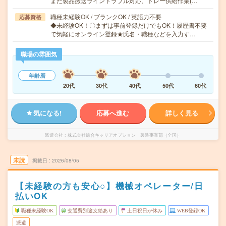
また製品搬送ライントラブル対応、トレー供給作業(…
職種未経験OK / ブランクOK / 英語力不要
応募資格
◆未経験OK！〇まずは事前登録だけでもOK！履歴書不要
で気軽にオンライン登録★氏名・職種などを入力す…
職場の雰囲気
年齢層
20代
30代
40代
50代
60代
気になる!
応募へ進む
詳しく見る
派遣会社
株式会社綜合キャリアオプション 製造事業部（全国）
未読
掲載日
2026/08/05
【未経験の方も安心○】機械オペレーター/日
払いOK
職種未経験OK
交通費別途支給あり
土日祝日が休み
WEB登録OK
派遣