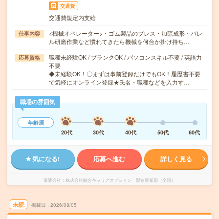
交通費
交通費規定内支給
<機械オペレーター>・ゴム製品のプレス・加硫成形・バレ
仕事内容
ル研磨作業など慣れてきたら機械を何台か掛け持ち…
職種未経験OK / ブランクOK / パソコンスキル不要 / 英語力
応募資格
不要
◆未経験OK！〇まずは事前登録だけでもOK！履歴書不要
で気軽にオンライン登録★氏名・職種などを入力す…
職場の雰囲気
年齢層
20代
30代
40代
50代
60代
気になる!
応募へ進む
詳しく見る
派遣会社
株式会社綜合キャリアオプション 製造事業部（全国）
未読
掲載日
2026/08/05