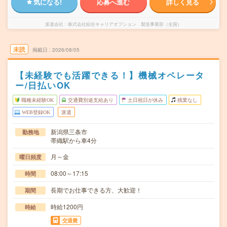
気になる!
応募へ進む
詳しく見る
派遣会社
株式会社綜合キャリアオプション 製造事業部（全国）
未読
掲載日
2026/08/05
【未経験でも活躍できる！】機械オペレータ
ー/日払いOK
職種未経験OK
交通費別途支給あり
土日祝日が休み
残業なし
WEB登録OK
派遣
新潟県三条市
勤務地
帯織駅から車4分
月～金
曜日頻度
08:00～17:15
時間
長期でお仕事できる方、大歓迎！
期間
時給1200円
時給
交通費