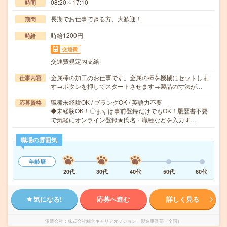
08:20～17:10
時間
長期でお仕事できる方、大歓迎！
期間
時給1200円
時給
交通費
交通費規定内支給
金属棒の加工のお仕事です。金属の棒を機械にセットしま
仕事内容
す→ボタンを押してスタートさせます→製品の寸法が…
職種未経験OK / ブランクOK / 英語力不要
応募資格
◆未経験OK！〇まずは事前登録だけでもOK！履歴書不要
で気軽にオンライン登録★氏名・職種などを入力す…
職場の雰囲気
年齢層
20代
30代
40代
50代
60代
気になる!
応募へ進む
詳しく見る
派遣会社
株式会社綜合キャリアオプション 製造事業部（全国）