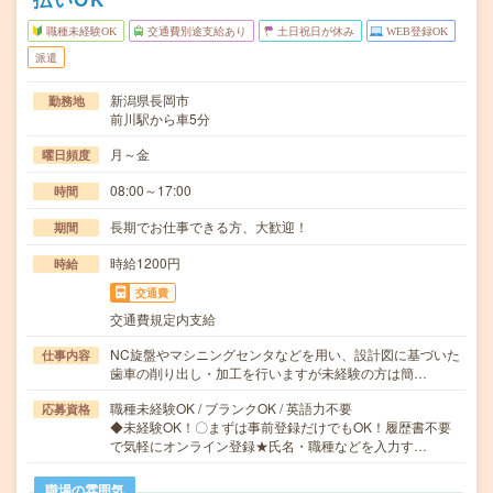
職種未経験OK
交通費別途支給あり
土日祝日が休み
WEB登録OK
派遣
新潟県長岡市
勤務地
前川駅から車5分
月～金
曜日頻度
08:00～17:00
時間
長期でお仕事できる方、大歓迎！
期間
時給1200円
時給
交通費
交通費規定内支給
NC旋盤やマシニングセンタなどを用い、設計図に基づいた
仕事内容
歯車の削り出し・加工を行いますが未経験の方は簡…
職種未経験OK / ブランクOK / 英語力不要
応募資格
◆未経験OK！〇まずは事前登録だけでもOK！履歴書不要
で気軽にオンライン登録★氏名・職種などを入力す…
職場の雰囲気