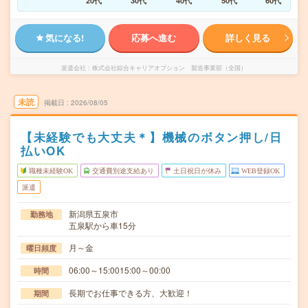
20代
30代
40代
50代
60代
気になる!
応募へ進む
詳しく見る
派遣会社
株式会社綜合キャリアオプション 製造事業部（全国）
未読
掲載日
2026/08/05
【未経験でも大丈夫＊】機械のボタン押し/日
払いOK
職種未経験OK
交通費別途支給あり
土日祝日が休み
WEB登録OK
派遣
新潟県五泉市
勤務地
五泉駅から車15分
月～金
曜日頻度
06:00～15:0015:00～00:00
時間
長期でお仕事できる方、大歓迎！
期間