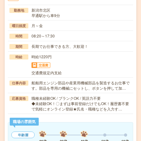
新潟市北区
勤務地
早通駅から車9分
月～金
曜日頻度
08:20～17:30
時間
長期でお仕事できる方、大歓迎！
期間
時給1220円
時給
交通費
交通費規定内支給
船舶用エンジン部品や産業用機械部品を製造するお仕事で
仕事内容
す。部品を専用の機械にセットし、ボタンを押して加…
職種未経験OK / ブランクOK / 英語力不要
応募資格
◆未経験OK！〇まずは事前登録だけでもOK！履歴書不要
で気軽にオンライン登録★氏名・職種などを入力す…
職場の雰囲気
年齢層