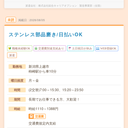
派遣会社
株式会社綜合キャリアオプション 製造事業部（全国）
未読
掲載日
2026/08/05
ステンレス部品磨き/日払いOK
職種未経験OK
交通費別途支給あり
土日祝日が休み
WEB登録OK
派遣
新潟県上越市
勤務地
柿崎駅から車10分
月～金
曜日頻度
(2交替)7:00～15:30、15:20～23:50
時間
長期でお仕事できる方、大歓迎！
期間
時給1110～1388円
時給
交通費
交通費規定内支給