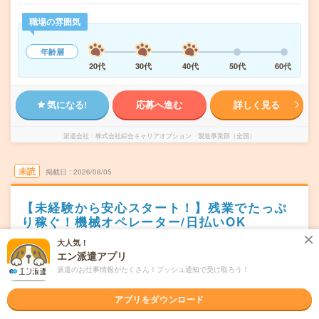
職場の雰囲気
年齢層
20代
30代
40代
50代
60代
気になる!
応募へ進む
詳しく見る
派遣会社
株式会社綜合キャリアオプション 製造事業部（全国）
未読
掲載日
2026/08/05
【未経験から安心スタート！】残業でたっぷ
り稼ぐ！機械オペレーター/日払いOK
大人気！
職種未経験OK
交通費別途支給あり
WEB登録OK
派遣
エン派遣アプリ
新潟県阿賀野市
派遣のお仕事情報がたくさん！プッシュ通知で受け取ろう！
勤務地
水原駅から車20分
アプリをダウンロード
シフト制
曜日頻度