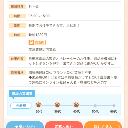
月～金
曜日頻度
06:00～15:00
時間
長期でお仕事できる方、大歓迎！
期間
時給1220円
時給
交通費
交通費規定内支給
自動車部品の製造オペレーターのお仕事。部品を機械にセ
仕事内容
ットしボタンを押す、出てきた製品に傷がないかや寸…
職種未経験OK / ブランクOK / 英語力不要
応募資格
◆未経験OK！〇まずは事前登録だけでもOK！履歴書不要
で気軽にオンライン登録★氏名・職種などを入力す…
職場の雰囲気
年齢層
20代
30代
40代
50代
60代
気になる!
応募へ進む
詳しく見る