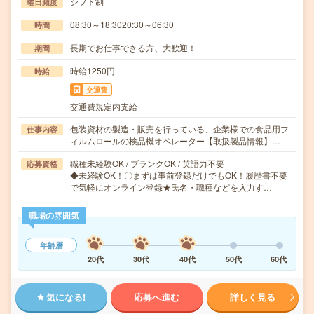
シフト制
曜日頻度
08:30～18:3020:30～06:30
時間
長期でお仕事できる方、大歓迎！
期間
時給1250円
時給
交通費
交通費規定内支給
包装資材の製造・販売を行っている、企業様での食品用フ
仕事内容
ィルムロールの検品機オペレーター【取扱製品情報】…
職種未経験OK / ブランクOK / 英語力不要
応募資格
◆未経験OK！〇まずは事前登録だけでもOK！履歴書不要
で気軽にオンライン登録★氏名・職種などを入力す…
職場の雰囲気
年齢層
20代
30代
40代
50代
60代
気になる!
応募へ進む
詳しく見る