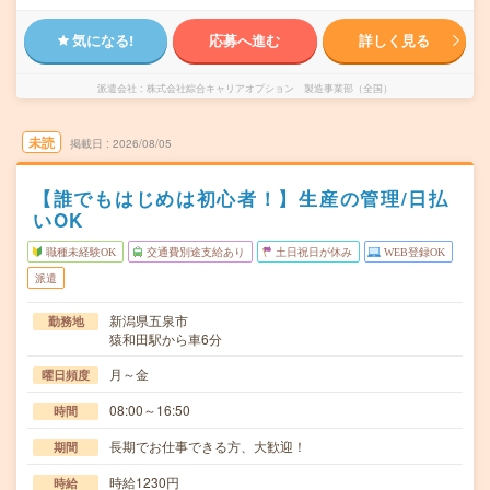
気になる!
応募へ進む
詳しく見る
派遣会社
株式会社綜合キャリアオプション 製造事業部（全国）
未読
掲載日
2026/08/05
【誰でもはじめは初心者！】生産の管理/日払
いOK
職種未経験OK
交通費別途支給あり
土日祝日が休み
WEB登録OK
派遣
新潟県五泉市
勤務地
猿和田駅から車6分
月～金
曜日頻度
08:00～16:50
時間
長期でお仕事できる方、大歓迎！
期間
時給1230円
時給