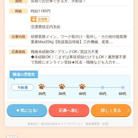
長期でお仕事できる方、大歓迎！
期間
時給1180円
時給
交通費
交通費規定内支給
研磨業務メイン。ワーク取付け・取外し・その他付随業務
仕事内容
重量Max20kg【取扱製品情報】工作機械、産業…
職種未経験OK / ブランクOK / 英語力不要
応募資格
◆未経験OK！〇まずは事前登録だけでもOK！履歴書不要
で気軽にオンライン登録★氏名・職種などを入力す…
職場の雰囲気
年齢層
20代
30代
40代
50代
60代
気になる!
応募へ進む
詳しく見る
派遣会社
株式会社綜合キャリアオプション 製造事業部（全国）