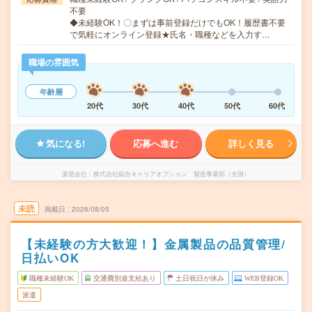
不要
◆未経験OK！〇まずは事前登録だけでもOK！履歴書不要
で気軽にオンライン登録★氏名・職種などを入力す…
職場の雰囲気
年齢層
20代
30代
40代
50代
60代
気になる!
応募へ進む
詳しく見る
派遣会社
株式会社綜合キャリアオプション 製造事業部（全国）
未読
掲載日
2026/08/05
【未経験の方大歓迎！】金属製品の品質管理/
日払いOK
職種未経験OK
交通費別途支給あり
土日祝日が休み
WEB登録OK
派遣