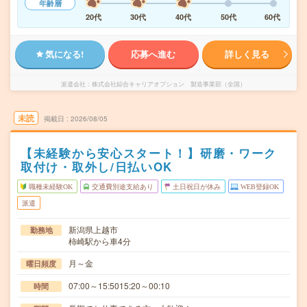
年齢層
20代
30代
40代
50代
60代
気になる!
応募へ進む
詳しく見る
派遣会社
株式会社綜合キャリアオプション 製造事業部（全国）
未読
掲載日
2026/08/05
【未経験から安心スタート！】研磨・ワーク
取付け・取外し/日払いOK
職種未経験OK
交通費別途支給あり
土日祝日が休み
WEB登録OK
派遣
新潟県上越市
勤務地
柿崎駅から車4分
月～金
曜日頻度
07:00～15:5015:20～00:10
時間