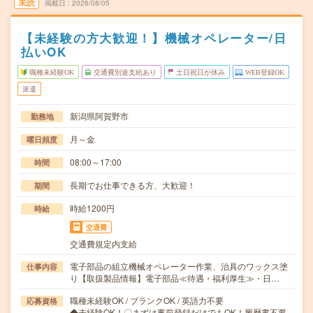
未読
掲載日
2026/08/05
【未経験の方大歓迎！】機械オペレーター/日
払いOK
職種未経験OK
交通費別途支給あり
土日祝日が休み
WEB登録OK
派遣
新潟県阿賀野市
勤務地
月～金
曜日頻度
08:00～17:00
時間
長期でお仕事できる方、大歓迎！
期間
時給1200円
時給
交通費
交通費規定内支給
電子部品の組立機械オペレーター作業、治具のワックス塗
仕事内容
り【取扱製品情報】電子部品≪待遇・福利厚生≫・日…
職種未経験OK / ブランクOK / 英語力不要
応募資格
◆未経験OK！〇まずは事前登録だけでもOK！履歴書不要