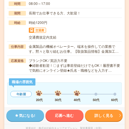
08:00～17:00
時間
長期でお仕事できる方、大歓迎！
期間
時給1200円
時給
交通費
交通費規定内支給
金属製品の機械オペレーター。端末を操作しての業務で
仕事内容
す。黙々と取り組むお仕事。【取扱製品情報】金属加工…
ブランクOK / 英語力不要
応募資格
◆経験者歓迎！〇まずは事前登録だけでもOK！履歴書不要
で気軽にオンライン登録★氏名・職種などを入力す…
職場の雰囲気
年齢層
20代
30代
40代
50代
60代
気になる!
応募へ進む
詳しく見る
派遣会社
株式会社綜合キャリアオプション 製造事業部（全国）