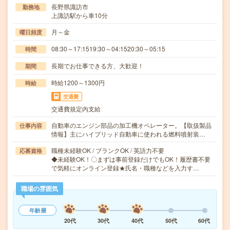
長野県諏訪市
勤務地
上諏訪駅から車10分
月～金
曜日頻度
08:30～17:1519:30～04:1520:30～05:15
時間
長期でお仕事できる方、大歓迎！
期間
時給1200～1300円
時給
交通費
交通費規定内支給
自動車のエンジン部品の加工機オペレーター。【取扱製品
仕事内容
情報】主にハイブリッド自動車に使われる燃料噴射装…
職種未経験OK / ブランクOK / 英語力不要
応募資格
◆未経験OK！〇まずは事前登録だけでもOK！履歴書不要
で気軽にオンライン登録★氏名・職種などを入力す…
職場の雰囲気
年齢層
20代
30代
40代
50代
60代