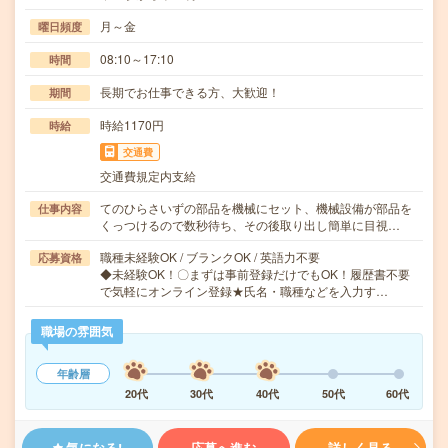
月～金
曜日頻度
08:10～17:10
時間
長期でお仕事できる方、大歓迎！
期間
時給1170円
時給
交通費
交通費規定内支給
てのひらさいずの部品を機械にセット、機械設備が部品を
仕事内容
くっつけるので数秒待ち、その後取り出し簡単に目視…
職種未経験OK / ブランクOK / 英語力不要
応募資格
◆未経験OK！〇まずは事前登録だけでもOK！履歴書不要
で気軽にオンライン登録★氏名・職種などを入力す…
職場の雰囲気
年齢層
20代
30代
40代
50代
60代
気になる!
応募へ進む
詳しく見る