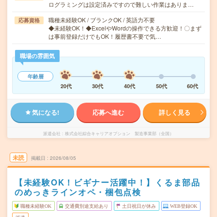
ログラミングは設定済みですので難しい作業はありま…
職種未経験OK / ブランクOK / 英語力不要
応募資格
◆未経験OK！◆ExcelやWordの操作できる方歓迎！〇まず
は事前登録だけでもOK！履歴書不要で気…
職場の雰囲気
年齢層
20代
30代
40代
50代
60代
気になる!
応募へ進む
詳しく見る
派遣会社
株式会社綜合キャリアオプション 製造事業部（全国）
未読
掲載日
2026/08/05
【未経験OK！ビギナー活躍中！】くるま部品
のめっきラインオペ・梱包点検
職種未経験OK
交通費別途支給あり
土日祝日が休み
WEB登録OK