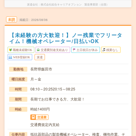
派遣会社
株式会社綜合キャリアオプション 製造事業部（全国）
未読
掲載日
2026/08/06
【未経験の方大歓迎！】ノー残業でフリータ
イム！機械オペレーター/日払いOK
職種未経験OK
交通費別途支給あり
土日祝日が休み
残業なし
WEB登録OK
派遣
長野県飯田市
勤務地
月～金
曜日頻度
08:10～20:2520:15～08:25
時間
長期でお仕事できる方、大歓迎！
期間
時給1400円
時給
交通費
交通費規定内支給
抵抗器部品の製造機械オペレーター、検査、梱包作業、そ
仕事内容