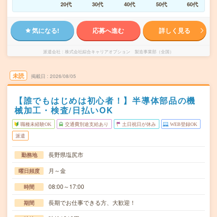
20代
30代
40代
50代
60代
気になる!
応募へ進む
詳しく見る
派遣会社
株式会社綜合キャリアオプション 製造事業部（全国）
未読
掲載日
2026/08/05
【誰でもはじめは初心者！】半導体部品の機
械加工・検査/日払いOK
職種未経験OK
交通費別途支給あり
土日祝日が休み
WEB登録OK
派遣
長野県塩尻市
勤務地
月～金
曜日頻度
08:00～17:00
時間
長期でお仕事できる方、大歓迎！
期間