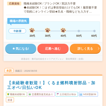
職種未経験OK / ブランクOK / 英語力不要
応募資格
◆未経験OK！〇まずは事前登録だけでもOK！履歴書不要
で気軽にオンライン登録★氏名・職種などを入力す…
職場の雰囲気
年齢層
20代
30代
40代
50代
60代
気になる!
応募へ進む
詳しく見る
派遣会社
株式会社綜合キャリアオプション 製造事業部（全国）
未読
掲載日
2026/08/05
【未経験者歓迎！】くるま燃料噴射部品・加
工オペ/日払いOK
職種未経験OK
交通費別途支給あり
土日祝日が休み
WEB登録OK
派遣