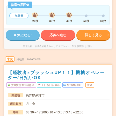
職場の雰囲気
年齢層
20代
30代
40代
50代
60代
気になる!
応募へ進む
詳しく見る
派遣会社
株式会社綜合キャリアオプション 製造事業部（全国）
未読
掲載日
2026/08/05
【経験者×ブラッシュUP！！】機械オペレー
ター/日払いOK
交通費別途支給あり
土日祝日が休み
WEB登録OK
派遣
長野県茅野市
勤務地
月～金
曜日頻度
08:30～17:2005:10～13:5513:45～22:30
時間