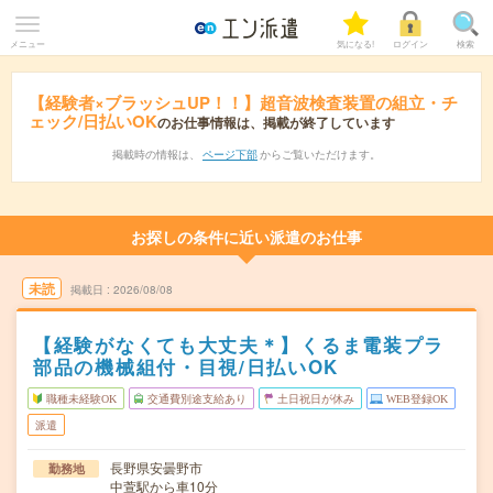
メニュー
気になる!
ログイン
検索
【経験者×ブラッシュUP！！】超音波検査装置の組立・チ
ェック/日払いOK
のお仕事情報は、掲載が終了しています
掲載時の情報は、
ページ下部
からご覧いただけます。
お探しの条件に近い派遣のお仕事
未読
掲載日
2026/08/08
【経験がなくても大丈夫＊】くるま電装プラ
部品の機械組付・目視/日払いOK
職種未経験OK
交通費別途支給あり
土日祝日が休み
WEB登録OK
派遣
長野県安曇野市
勤務地
中萱駅から車10分