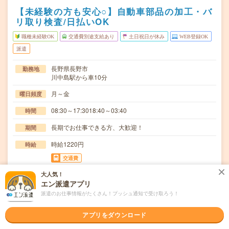
【未経験の方も安心○】自動車部品の加工・バ
リ取り検査/日払いOK
職種未経験OK
交通費別途支給あり
土日祝日が休み
WEB登録OK
派遣
長野県長野市
勤務地
川中島駅から車10分
月～金
曜日頻度
08:30～17:3018:40～03:40
時間
長期でお仕事できる方、大歓迎！
期間
時給1220円
時給
交通費
交通費規定内支給
大人気！
エン派遣アプリ
《自動車部品の加工のお仕事》自動車部品の製造業務を担
仕事内容
派遣のお仕事情報がたくさん！プッシュ通知で受け取ろう！
当していただきます。・部品の不要な部分を取り除く…
職種未経験OK / ブランクOK / 英語力不要
応募資格
アプリをダウンロード
◆未経験OK！〇まずは事前登録だけでもOK！履歴書不要
で気軽にオンライン登録★氏名・職種などを入力す…