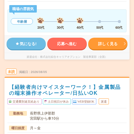
職場の雰囲気
年齢層
20代
30代
40代
50代
60代
気になる!
応募へ進む
詳しく見る
派遣会社
株式会社綜合キャリアオプション 製造事業部（全国）
未読
掲載日
2026/08/05
【経験者向けマイスターワーク！】金属製品
の端末操作オペレーター/日払いOK
交通費別途支給あり
土日祝日が休み
WEB登録OK
派遣
長野県上伊那郡
勤務地
宮田駅から車10分
月～金
曜日頻度