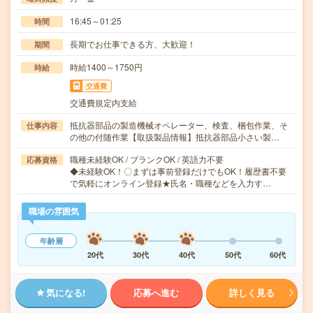
16:45～01:25
時間
長期でお仕事できる方、大歓迎！
期間
時給1400～1750円
時給
交通費
交通費規定内支給
抵抗器部品の製造機械オペレーター、検査、梱包作業、そ
仕事内容
の他の付随作業【取扱製品情報】抵抗器部品小さい製…
職種未経験OK / ブランクOK / 英語力不要
応募資格
◆未経験OK！〇まずは事前登録だけでもOK！履歴書不要
で気軽にオンライン登録★氏名・職種などを入力す…
職場の雰囲気
年齢層
20代
30代
40代
50代
60代
気になる!
応募へ進む
詳しく見る