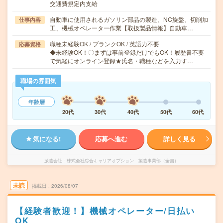
交通費規定内支給
自動車に使用されるガソリン部品の製造、NC旋盤、切削加
仕事内容
工、機械オペレーター作業【取扱製品情報】自動車…
職種未経験OK / ブランクOK / 英語力不要
応募資格
◆未経験OK！〇まずは事前登録だけでもOK！履歴書不要
で気軽にオンライン登録★氏名・職種などを入力す…
職場の雰囲気
年齢層
20代
30代
40代
50代
60代
気になる!
応募へ進む
詳しく見る
派遣会社
株式会社綜合キャリアオプション 製造事業部（全国）
未読
掲載日
2026/08/07
【経験者歓迎！】機械オペレーター/日払い
OK