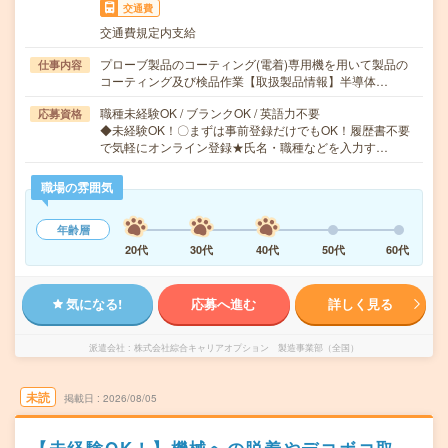
交通費
交通費規定内支給
プローブ製品のコーティング(電着)専用機を用いて製品の
仕事内容
コーティング及び検品作業【取扱製品情報】半導体…
職種未経験OK / ブランクOK / 英語力不要
応募資格
◆未経験OK！〇まずは事前登録だけでもOK！履歴書不要
で気軽にオンライン登録★氏名・職種などを入力す…
職場の雰囲気
年齢層
20代
30代
40代
50代
60代
気になる!
応募へ進む
詳しく見る
派遣会社
株式会社綜合キャリアオプション 製造事業部（全国）
未読
掲載日
2026/08/05