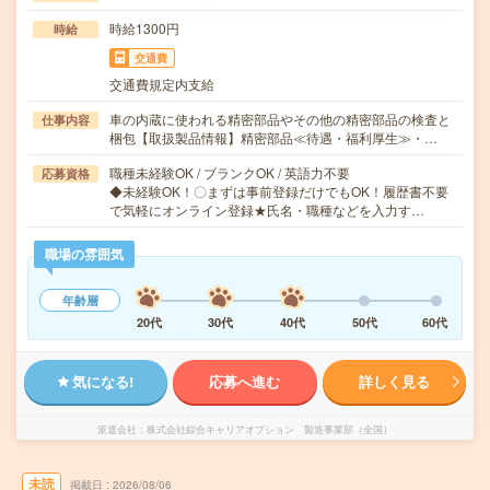
時給1300円
時給
交通費
交通費規定内支給
車の内蔵に使われる精密部品やその他の精密部品の検査と
仕事内容
梱包【取扱製品情報】精密部品≪待遇・福利厚生≫・…
職種未経験OK / ブランクOK / 英語力不要
応募資格
◆未経験OK！〇まずは事前登録だけでもOK！履歴書不要
で気軽にオンライン登録★氏名・職種などを入力す…
職場の雰囲気
年齢層
20代
30代
40代
50代
60代
気になる!
応募へ進む
詳しく見る
派遣会社
株式会社綜合キャリアオプション 製造事業部（全国）
未読
掲載日
2026/08/06