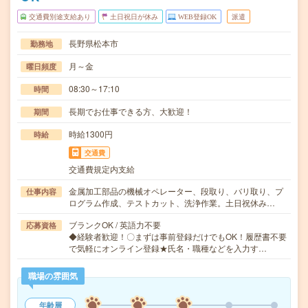
交通費別途支給あり
土日祝日が休み
WEB登録OK
派遣
長野県松本市
勤務地
月～金
曜日頻度
08:30～17:10
時間
長期でお仕事できる方、大歓迎！
期間
時給1300円
時給
交通費
交通費規定内支給
金属加工部品の機械オペレーター、段取り、バリ取り、プ
仕事内容
ログラム作成、テストカット、洗浄作業。土日祝休み…
ブランクOK / 英語力不要
応募資格
◆経験者歓迎！〇まずは事前登録だけでもOK！履歴書不要
で気軽にオンライン登録★氏名・職種などを入力す…
職場の雰囲気
年齢層