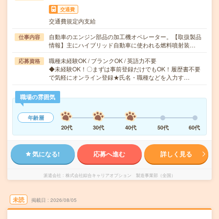
交通費
交通費規定内支給
自動車のエンジン部品の加工機オペレーター。【取扱製品
仕事内容
情報】主にハイブリッド自動車に使われる燃料噴射装…
職種未経験OK / ブランクOK / 英語力不要
応募資格
◆未経験OK！〇まずは事前登録だけでもOK！履歴書不要
で気軽にオンライン登録★氏名・職種などを入力す…
職場の雰囲気
年齢層
20代
30代
40代
50代
60代
気になる!
応募へ進む
詳しく見る
派遣会社
株式会社綜合キャリアオプション 製造事業部（全国）
未読
掲載日
2026/08/05