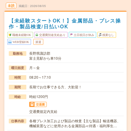
未読
掲載日
2026/08/05
【未経験スタートOK！】金属部品・プレス操
作・製品検査/日払いOK
職種未経験OK
交通費別途支給あり
土日祝日が休み
残業なし
WEB登録OK
派遣
長野県諏訪郡
勤務地
富士見駅から車10分
月～金
曜日頻度
08:20～17:10
時間
長期でお仕事できる方、大歓迎！
期間
時給1200円
時給
交通費
交通費規定内支給
各種プレス加工および製品の検査【主な製品】輸送機器、
仕事内容
機械装置などに使用される金属部品≪待遇・福利厚生…