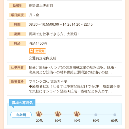
長野県上伊那郡
勤務地
月～金
曜日頻度
08:30～16:5506:00～14:2514:20～22:45
時間
長期でお仕事できる方、大歓迎！
期間
時給1450円
時給
交通費
交通費規定内支給
軸受け部品(べリング)の製造機械設備の切粉回収、脱脂・
仕事内容
廃棄および設備への材料供給と潤滑油の給油その他…
ブランクOK / 英語力不要
応募資格
◆経験者歓迎！〇まずは事前登録だけでもOK！履歴書不要
で気軽にオンライン登録★氏名・職種などを入力す…
職場の雰囲気
年齢層
20代
30代
40代
50代
60代