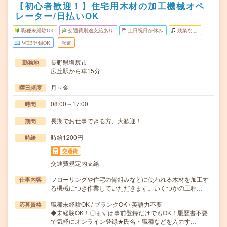
【初心者歓迎！】住宅用木材の加工機械オペ
レーター/日払いOK
職種未経験OK
交通費別途支給あり
土日祝日が休み
残業なし
WEB登録OK
派遣
長野県塩尻市
勤務地
広丘駅から車15分
月～金
曜日頻度
08:00～17:00
時間
長期でお仕事できる方、大歓迎！
期間
時給1200円
時給
交通費
交通費規定内支給
フローリングや住宅の骨組みなどに使われる木材を加工す
仕事内容
る機械につき作業していただきます。いくつかの工程…
職種未経験OK / ブランクOK / 英語力不要
応募資格
◆未経験OK！〇まずは事前登録だけでもOK！履歴書不要
で気軽にオンライン登録★氏名・職種などを入力す…