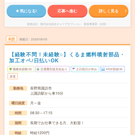
気になる!
応募へ進む
詳しく見る
派遣会社
株式会社綜合キャリアオプション 製造事業部（全国）
未読
掲載日
2026/08/05
【経験不問！未経験○】くるま燃料噴射部品・
加工オペ/日払いOK
職種未経験OK
交通費別途支給あり
土日祝日が休み
WEB登録OK
派遣
長野県諏訪市
勤務地
上諏訪駅から車10分
月～金
曜日頻度
08:30～17:15
時間
長期でお仕事できる方、大歓迎！
期間
時給1200円
時給