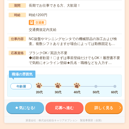
長期でお仕事できる方、大歓迎！
期間
時給1200円
時給
交通費
交通費規定内支給
NC旋盤やマシニングセンタでの機械部品の加工および検
仕事内容
査。複数シフトありますが場合によっては勤務固定も…
ブランクOK / 英語力不要
応募資格
◆経験者歓迎！〇まずは事前登録だけでもOK！履歴書不要
で気軽にオンライン登録★氏名・職種などを入力す…
職場の雰囲気
年齢層
20代
30代
40代
50代
60代
気になる!
応募へ進む
詳しく見る
派遣会社
株式会社綜合キャリアオプション 製造事業部（全国）