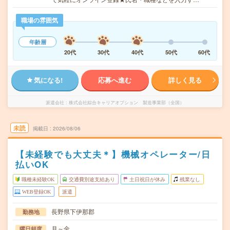
職場の雰囲気
年齢層
20代
30代
40代
50代
60代
気になる!
応募へ進む
詳しく見る
派遣会社
株式会社綜合キャリアオプション 製造事業部（全国）
未読
掲載日
2026/08/06
【未経験でも大丈夫＊】機械オペレーター/日
払いOK
職種未経験OK
交通費別途支給あり
土日祝日が休み
残業なし
WEB登録OK
派遣
長野県下伊那郡
勤務地
月～金
曜日頻度