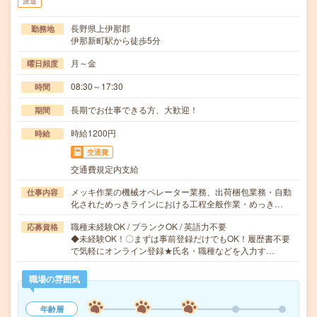
派遣
長野県上伊那郡
勤務地
伊那新町駅から徒歩5分
月～金
曜日頻度
08:30～17:30
時間
長期でお仕事できる方、大歓迎！
期間
時給1200円
時給
交通費
交通費規定内支給
メッキ作業の機械オペレーター業務、出荷梱包業務・自動
仕事内容
化されためっきラインにおける工程全般作業・めっき…
職種未経験OK / ブランクOK / 英語力不要
応募資格
◆未経験OK！〇まずは事前登録だけでもOK！履歴書不要
で気軽にオンライン登録★氏名・職種などを入力す…
職場の雰囲気
年齢層