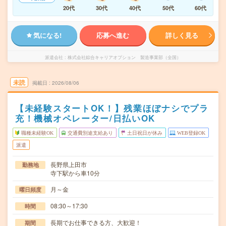
20代
30代
40代
50代
60代
気になる!
応募へ進む
詳しく見る
派遣会社
株式会社綜合キャリアオプション 製造事業部（全国）
未読
掲載日
2026/08/06
【未経験スタートOK！】残業ほぼナシでプラ
充！機械オペレーター/日払いOK
職種未経験OK
交通費別途支給あり
土日祝日が休み
WEB登録OK
派遣
長野県上田市
勤務地
寺下駅から車10分
月～金
曜日頻度
08:30～17:30
時間
長期でお仕事できる方、大歓迎！
期間