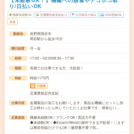
【未経験OK！】機械への脱着やデコボコ取
り/日払いOK
職種未経験OK
交通費別途支給あり
土日祝日が休み
WEB登録OK
派遣
長野県岡谷市
勤務地
岡谷駅から徒歩15分
月～金
曜日頻度
17:00～02:0008:30～17:30
時間
長期でお仕事できる方、大歓迎！
期間
時給1170円
時給
交通費
交通費規定内支給
金属製品の加工をお願いします。製品を機械にセットし加
仕事内容
工が終わったら外していただくお仕事です。簡単なバ…
職種未経験OK / ブランクOK / 英語力不要
応募資格
◆未経験OK！◆ExcelやWordの操作できる方歓迎！〇まず
は事前登録だけでもOK！履歴書不要で気…