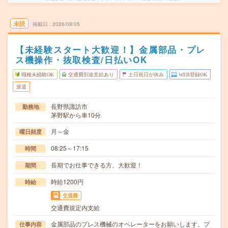
未読
掲載日
2026/08/05
【未経験スタート大歓迎！】金属部品・プレ
ス機操作・抜取検査/日払いOK
職種未経験OK
交通費別途支給あり
土日祝日が休み
WEB登録OK
派遣
長野県諏訪市
勤務地
茅野駅から車10分
月～金
曜日頻度
08:25～17:15
時間
長期でお仕事できる方、大歓迎！
期間
時給1200円
時給
交通費
交通費規定内支給
金属部品のプレス機械のオペレーターをお願いします。プ
仕事内容