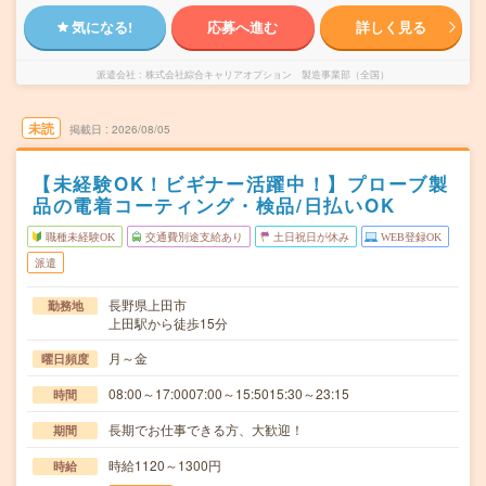
気になる!
応募へ進む
詳しく見る
派遣会社
株式会社綜合キャリアオプション 製造事業部（全国）
未読
掲載日
2026/08/05
【未経験OK！ビギナー活躍中！】プローブ製
品の電着コーティング・検品/日払いOK
職種未経験OK
交通費別途支給あり
土日祝日が休み
WEB登録OK
派遣
長野県上田市
勤務地
上田駅から徒歩15分
月～金
曜日頻度
08:00～17:0007:00～15:5015:30～23:15
時間
長期でお仕事できる方、大歓迎！
期間
時給1120～1300円
時給