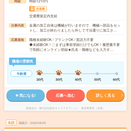
時給1210円
時給
交通費
交通費規定内支給
金属の加工自体は機械が行いますので、機械へ部品をセッ
仕事内容
トし、加工が終わりましたら外して寸法通りに加工さ…
職種未経験OK / ブランクOK / 英語力不要
応募資格
◆未経験OK！〇まずは事前登録だけでもOK！履歴書不要
で気軽にオンライン登録★氏名・職種などを入力す…
職場の雰囲気
年齢層
20代
30代
40代
50代
60代
気になる!
応募へ進む
詳しく見る
派遣会社
株式会社綜合キャリアオプション 製造事業部（全国）
未読
掲載日
2026/08/05