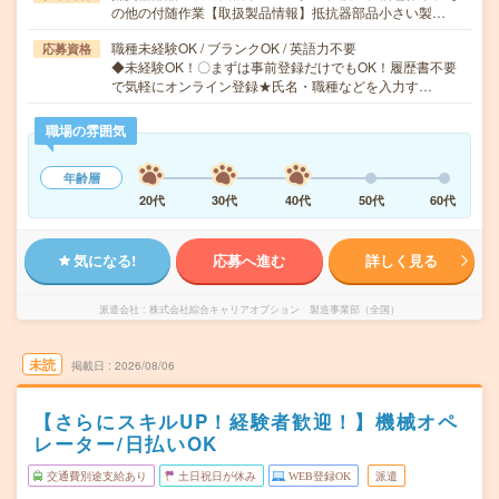
の他の付随作業【取扱製品情報】抵抗器部品小さい製…
職種未経験OK / ブランクOK / 英語力不要
応募資格
◆未経験OK！〇まずは事前登録だけでもOK！履歴書不要
で気軽にオンライン登録★氏名・職種などを入力す…
職場の雰囲気
年齢層
20代
30代
40代
50代
60代
気になる!
応募へ進む
詳しく見る
派遣会社
株式会社綜合キャリアオプション 製造事業部（全国）
未読
掲載日
2026/08/06
【さらにスキルUP！経験者歓迎！】機械オペ
レーター/日払いOK
交通費別途支給あり
土日祝日が休み
WEB登録OK
派遣