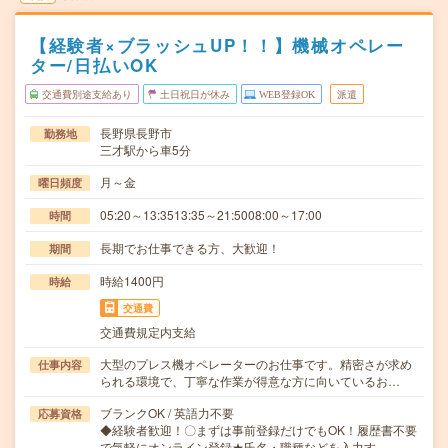
【経験者×ブラッシュUP！！】機械オペレー
ター/日払いOK
交通費別途支給あり
土日祝日が休み
WEB登録OK
派遣
長野県長野市
勤務地
三才駅から車5分
月～金
曜日頻度
05:20～13:3513:35～21:5008:00～17:00
時間
長期でお仕事できる方、大歓迎！
期間
時給1400円
時給
交通費
交通費規定内支給
大型のプレス機オペレーターのお仕事です。精密さが求め
仕事内容
られる環境で、丁寧な作業が得意な方に向いているお…
ブランクOK / 英語力不要
応募資格
◆経験者歓迎！〇まずは事前登録だけでもOK！履歴書不要
で気軽にオンライン登録★氏名・職種などを入力す…