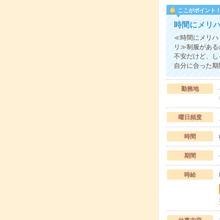
ここがポイント
時間にメリ
≪時間にメリハ
リ≫制服がある
不安だけど、し
自分に合った期
勤務地
曜日頻度
時間
期間
時給