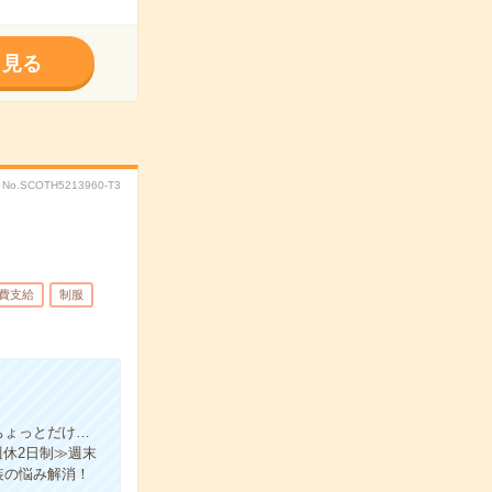
く見る
No.SCOTH5213960-T3
費支給
制服
ちょっとだけ…
週休2日制≫週末
装の悩み解消！