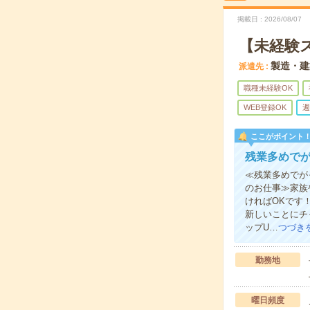
掲載日
2026/08/07
【未経験
製造・建
派遣先
職種未経験OK
WEB登録OK
週
ここがポイント
残業多めで
≪残業多めでが
のお仕事≫家族
ければOKです
新しいことにチ
ップU…
つづき
勤務地
曜日頻度