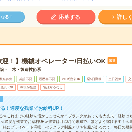
応募する
詳し
になる！
歓迎！】機械オペレーター/日払いOK
派遣
築・土木・製造技術系
数名募集
英語不要
履歴書不要
WEB登録OK
週5日勤務
土日祝休
交
日払いOK
職場が禁煙
電話対応なし
！
る！適度な残業でお給料UP！
る≫これまでの経験を活かしませんか？ブランクがあっても大丈夫！経験は
！≪適度な残業でお給料UP≫残業は月20時間未満で、ほどよく稼げます！≪
一緒にプライベート満喫！≪ラクラク制服アリ≫制服があるので、毎日の服