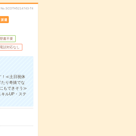
No.SCOTH5214743-T4
派遣
歴書不要
電話対応なし
す！≪土日祝休
ぎたり奇抜でな
分にもできそう≫
キルUP・ステ