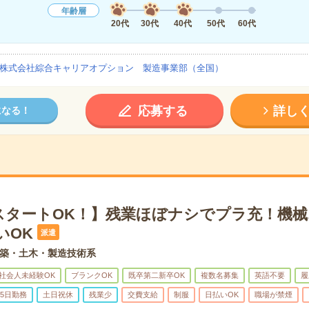
年齢層
20代
30代
40代
50代
60代
株式会社綜合キャリアオプション 製造事業部（全国）
応募する
詳し
になる！
スタートOK！】残業ほぼナシでプラ充！機
いOK
派遣
築・土木・製造技術系
社会人未経験OK
ブランクOK
既卒第二新卒OK
複数名募集
英語不要
履
5日勤務
土日祝休
残業少
交費支給
制服
日払いOK
職場が禁煙