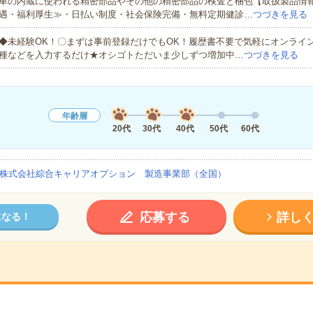
車の内蔵に使われる精密部品やその他の精密部品の検査と梱包【取扱製品情
遇・福利厚生≫・日払い制度・社会保険完備・無料定期健診…
つづきを見る
◆未経験OK！〇まずは事前登録だけでもOK！履歴書不要で気軽にオンライ
種などを入力するだけ★オシゴトただいま少しずつ増加中…
つづきを見る
年齢層
20代
30代
40代
50代
60代
株式会社綜合キャリアオプション 製造事業部（全国）
応募する
詳し
になる！