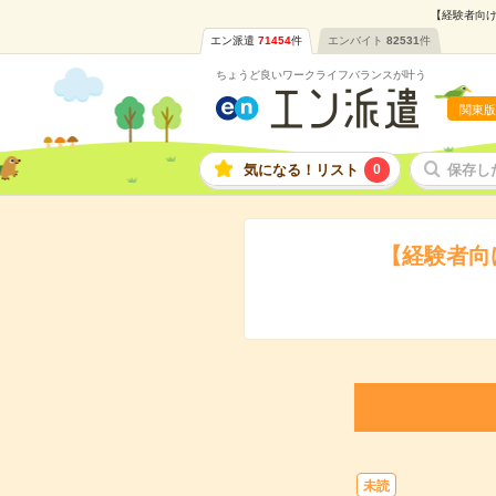
【経験者向け
エン派遣
71454
件
エンバイト
82531
件
ちょうど良いワークライフバランスが叶う
関東版
気になる！リスト
0
保存し
【経験者向
未読