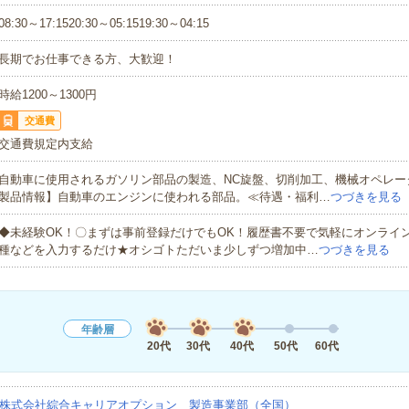
08:30～17:1520:30～05:1519:30～04:15
長期でお仕事できる方、大歓迎！
時給1200～1300円
交通費
交通費規定内支給
自動車に使用されるガソリン部品の製造、NC旋盤、切削加工、機械オペレー
製品情報】自動車のエンジンに使われる部品。≪待遇・福利…
つづきを見る
◆未経験OK！〇まずは事前登録だけでもOK！履歴書不要で気軽にオンライ
種などを入力するだけ★オシゴトただいま少しずつ増加中…
つづきを見る
年齢層
20代
30代
40代
50代
60代
株式会社綜合キャリアオプション 製造事業部（全国）