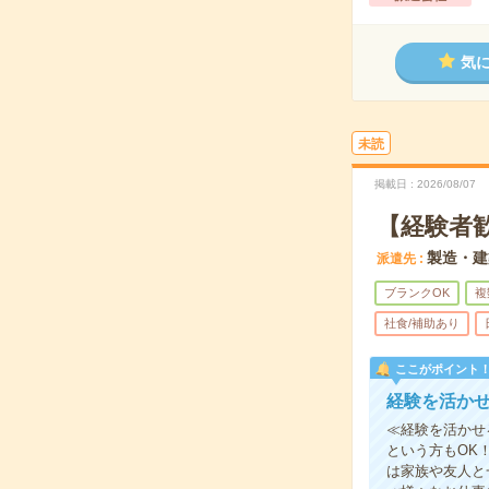
気
未読
掲載日
2026/08/07
【経験者
製造・建
派遣先
ブランクOK
複
社食/補助あり
ここがポイント
経験を活かせ
≪経験を活かせ
という方もOK
は家族や友人と