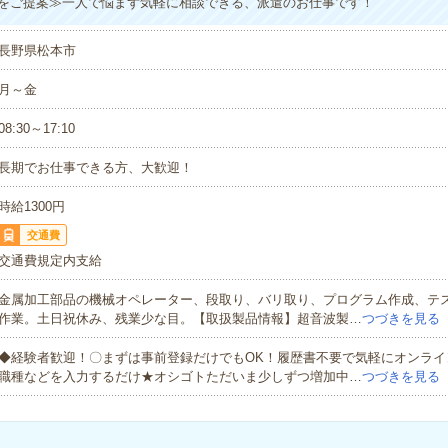
をご提案≫一人で悩まず気軽に相談できる、派遣のお仕事です！
長野県松本市
月～金
08:30～17:10
長期でお仕事できる方、大歓迎！
時給1300円
交通費
交通費規定内支給
金属加工部品の機械オペレーター、段取り、バリ取り、プログラム作成、テ
作業。土日祝休み、残業少な目。【取扱製品情報】超音波製…
つづきを見る
◆経験者歓迎！〇まずは事前登録だけでもOK！履歴書不要で気軽にオンライ
職種などを入力するだけ★オシゴトただいま少しずつ増加中…
つづきを見る