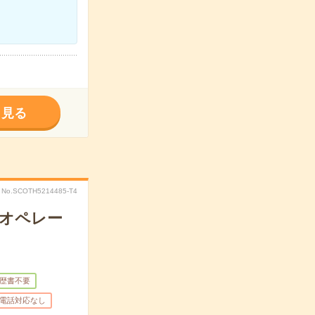
く見る
No.SCOTH5214485-T4
械オペレー
歴書不要
電話対応なし