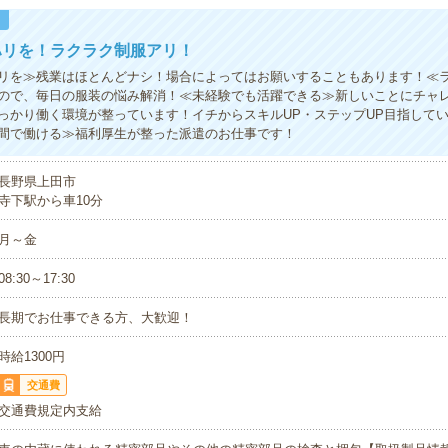
！
ハリを！ラクラク制服アリ！
リを≫残業はほとんどナシ！場合によってはお願いすることもあります！≪
ので、毎日の服装の悩み解消！≪未経験でも活躍できる≫新しいことにチャ
っかり働く環境が整っています！イチからスキルUP・ステップUP目指して
間で働ける≫福利厚生が整った派遣のお仕事です！
長野県上田市
寺下駅から車10分
月～金
08:30～17:30
長期でお仕事できる方、大歓迎！
時給1300円
交通費
交通費規定内支給