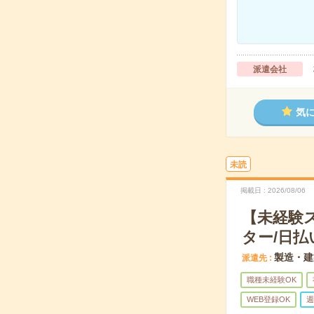
派遣会社
気
未読
掲載日
2026/08/06
【未経験
ター/日払
製造・建
派遣先
職種未経験OK
WEB登録OK
週