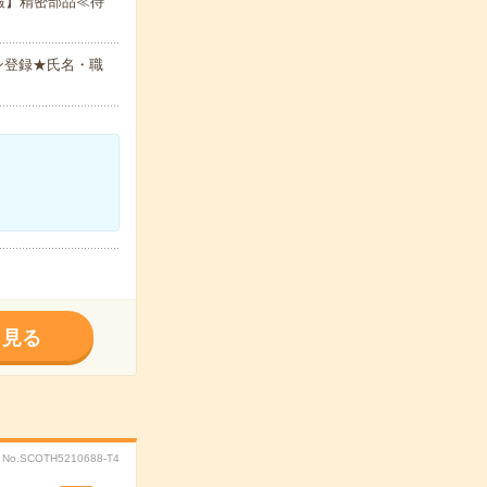
報】精密部品≪待
ン登録★氏名・職
く見る
No.SCOTH5210688-T4