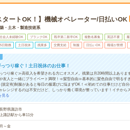
スタートOK！】機械オペレーター/日払いOK
築・土木・製造技術系
社会人未経験OK
ブランクOK
既卒第二新卒OK
複数名募集
英語不要
履
5日勤務
土日祝休
残業多
交費支給
制服
日払いOK
職場が禁煙
！
がっつり稼ぐ！土日祝休のお仕事！
っつり稼ぐ≫高収入を希望される方にオススメ。残業は月20時間以上ありま
や友人と一緒にプライベート満喫！≪髪型自由≫基本的に髪色自由で明るす
！(規定有)制服があると毎日の服選びに悩まずOK！≪初めての仕事だけど自
ャレンジするのは不安だけど、しっかり働く環境が整っています！イチからス
を見る
長野県諏訪市
上諏訪駅から車11分
月～金