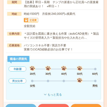
【急募】即日～長期 テンプの派遣から正社員への直接雇
期間
用の実績あり！ ※即日～！
時給1500円 月収例 240,000円+残業代
時給
交通費
全額支給
＊設計図を図面に書き換える作業（autoCAD使用）＊製品
仕事内容
サイズの管理表入力＊製造担当や仕入れ先との…
パソコンスキル不要 / 英語力不要
応募資格
実務でのCAD経験必須のお仕事です！
職場の雰囲気
年齢層
20代
30代
40代
50代
60代
男女比率
女性
男性
もっと見る