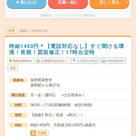
気になる!
応募へ進む
詳しく見る
派遣会社
パーソルテンプスタッフ株式会社
未読
掲載日
2026/07/30
時給1450円＊【電話対応なし】すぐ聞ける環
境！長期！図面修正！17時台定時
職種未経験OK
交通費別途支給あり
土日祝日が休み
WEB登録OK
派遣
長野県茅野市
勤務地
茅野駅から車27分
月～金（週5日） ※土日祝休み！
曜日頻度
08:30～17:30(実働8時間 休憩1時間)
時間
【急募】即日～長期 ※即日～！
期間
時給1450円 月収例 232,000円+残業代
時給
交通費