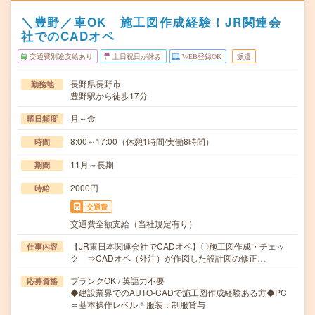
＼豊野／車OK 施工図作成経験！JR関連会
社でのCADオペ
交通費別途支給あり
土日祝日が休み
WEB登録OK
派遣
長野県長野市
勤務地
豊野駅から徒歩17分
月～金
曜日頻度
8:00～17:00（休憩1時間/実働8時間）
時間
11月～長期
期間
2000円
時給
交通費
交通費全額支給（当社規定有り）
【JR東日本関連会社でCADオペ】〇施工図作成・チェッ
仕事内容
ク ⇒CADオペ（外注）が作図した設計図の修正…
ブランクOK / 英語力不要
応募資格
◆建設業界でのAUTO-CADで施工図作成経験ある方◆PC
＝基本操作レベル＊服装：制服貸与