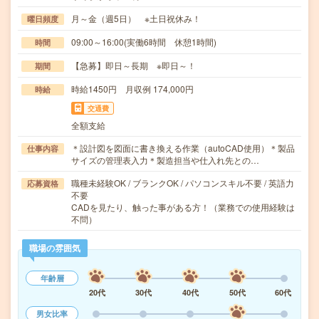
月～金（週5日） ※土日祝休み！
曜日頻度
09:00～16:00(実働6時間 休憩1時間)
時間
【急募】即日～長期 ※即日～！
期間
時給1450円 月収例 174,000円
時給
交通費
全額支給
＊設計図を図面に書き換える作業（autoCAD使用）＊製品
仕事内容
サイズの管理表入力＊製造担当や仕入れ先との…
職種未経験OK / ブランクOK / パソコンスキル不要 / 英語力
応募資格
不要
CADを見たり、触った事がある方！（業務での使用経験は
不問）
職場の雰囲気
年齢層
20代
30代
40代
50代
60代
男女比率