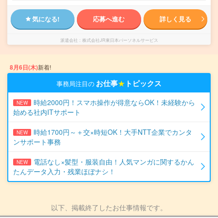
気になる!
応募へ進む
詳しく見る
派遣会社
株式会社JR東日本パーソネルサービス
8月6日(木)
新着!
お仕事
★
トピックス
事務局注目の
時給2000円！スマホ操作が得意ならOK！未経験から
NEW
始める社内ITサポート
時給1700円～＋交×時短OK！大手NTT企業でカンタ
NEW
ンサポート事務
電話なし×髪型・服装自由！人気マンガに関するかん
NEW
たんデータ入力・残業ほぼナシ！
以下、掲載終了したお仕事情報です。