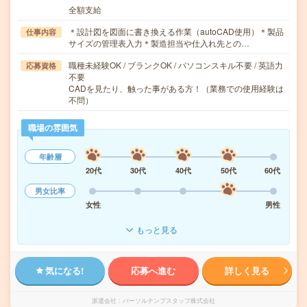
全額支給
＊設計図を図面に書き換える作業（autoCAD使用）＊製品
仕事内容
サイズの管理表入力＊製造担当や仕入れ先との…
職種未経験OK / ブランクOK / パソコンスキル不要 / 英語力
応募資格
不要
CADを見たり、触った事がある方！（業務での使用経験は
不問）
職場の雰囲気
年齢層
20代
30代
40代
50代
60代
男女比率
女性
男性
もっと見る
気になる!
応募へ進む
詳しく見る
派遣会社
パーソルテンプスタッフ株式会社