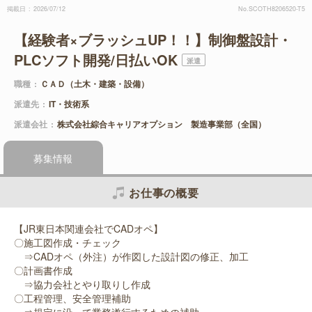
掲載日
2026/07/12
No.SCOTH8206520-T5
【経験者×ブラッシュUP！！】制御盤設計・
PLCソフト開発/日払いOK
派遣
職種
ＣＡＤ（土木・建築・設備）
派遣先
IT・技術系
派遣会社
株式会社綜合キャリアオプション 製造事業部（全国）
募集情報
お仕事の概要
【JR東日本関連会社でCADオペ】
〇施工図作成・チェック
⇒CADオペ（外注）が作図した設計図の修正、加工
〇計画書作成
⇒協力会社とやり取りし作成
〇工程管理、安全管理補助