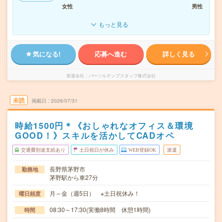
女性
男性
もっと見る
気になる!
応募へ進む
詳しく見る
派遣会社
パーソルテンプスタッフ株式会社
未読
掲載日
2026/07/31
時給1500円＊《おしゃれなオフィス＆環境
GOOD！》スキルを活かしてCADオペ
交通費別途支給あり
土日祝日が休み
WEB登録OK
派遣
長野県茅野市
勤務地
茅野駅から車27分
月～金（週5日） ※土日祝休み！
曜日頻度
08:30～17:30(実働8時間 休憩1時間)
時間