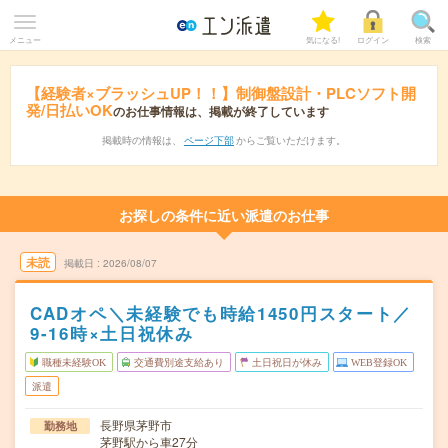
メニュー
気になる!
ログイン
検索
【経験者×ブラッシュUP！！】制御盤設計・PLCソフト開
発/日払いOK
のお仕事情報は、掲載が終了しています
掲載時の情報は、
ページ下部
からご覧いただけます。
お探しの条件に近い派遣のお仕事
未読
掲載日
2026/08/07
CADオペ＼未経験でも時給1450円スタート／
9-16時×土日祝休み
職種未経験OK
交通費別途支給あり
土日祝日が休み
WEB登録OK
派遣
長野県茅野市
勤務地
茅野駅から車27分