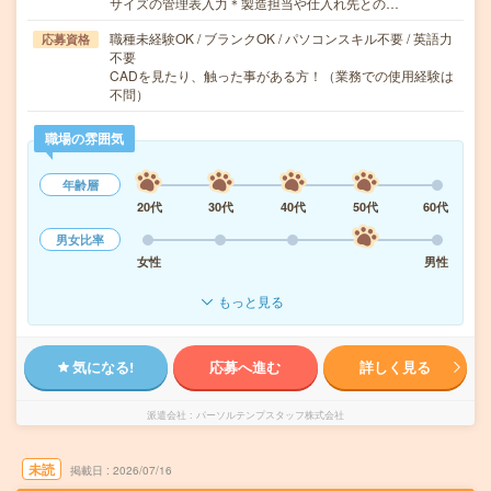
サイズの管理表入力＊製造担当や仕入れ先との…
職種未経験OK / ブランクOK / パソコンスキル不要 / 英語力
応募資格
不要
CADを見たり、触った事がある方！（業務での使用経験は
不問）
職場の雰囲気
年齢層
20代
30代
40代
50代
60代
男女比率
女性
男性
もっと見る
気になる!
応募へ進む
詳しく見る
派遣会社
パーソルテンプスタッフ株式会社
未読
掲載日
2026/07/16