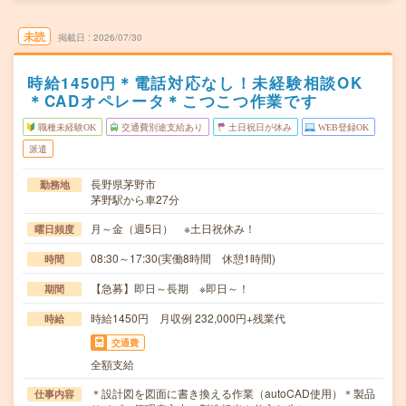
未読
掲載日
2026/07/30
時給1450円＊電話対応なし！未経験相談OK
＊CADオペレータ＊こつこつ作業です
職種未経験OK
交通費別途支給あり
土日祝日が休み
WEB登録OK
派遣
長野県茅野市
勤務地
茅野駅から車27分
月～金（週5日） ※土日祝休み！
曜日頻度
08:30～17:30(実働8時間 休憩1時間)
時間
【急募】即日～長期 ※即日～！
期間
時給1450円 月収例 232,000円+残業代
時給
交通費
全額支給
＊設計図を図面に書き換える作業（autoCAD使用）＊製品
仕事内容