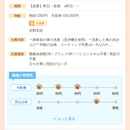
【急募】即日～長期 ※即日～！
期間
時給1250円 月収例 150,000円
時給
交通費
全額支給
＊納車前の車の洗車（洗浄機を使用）＊洗車した車の拭き
仕事内容
上げ＊外観の点検、コーティング作業※2～3人のチ…
職種未経験OK / ブランクOK / パソコンスキル不要 / 英語力
応募資格
不要
立ち仕事に抵抗がない方
職場の雰囲気
年齢層
20代
30代
40代
50代
60代
男女比率
女性
男性
もっと見る