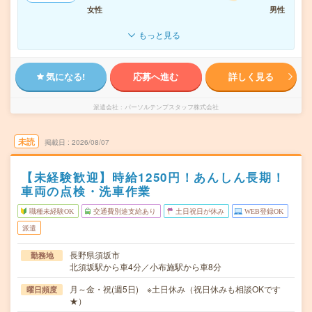
女性
男性
もっと見る
気になる!
応募へ進む
詳しく見る
派遣会社
パーソルテンプスタッフ株式会社
未読
掲載日
2026/08/07
【未経験歓迎】時給1250円！あんしん長期！
車両の点検・洗車作業
職種未経験OK
交通費別途支給あり
土日祝日が休み
WEB登録OK
派遣
長野県須坂市
勤務地
北須坂駅から車4分／小布施駅から車8分
月～金・祝(週5日) ※土日休み（祝日休みも相談OKです
曜日頻度
★）