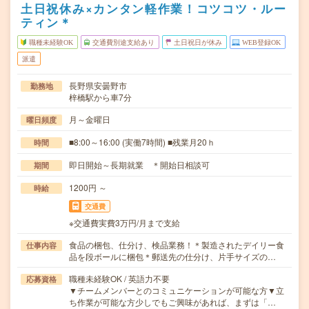
土日祝休み×カンタン軽作業！コツコツ・ルー
ティン＊
職種未経験OK
交通費別途支給あり
土日祝日が休み
WEB登録OK
派遣
長野県安曇野市
勤務地
梓橋駅から車7分
月～金曜日
曜日頻度
■8:00～16:00 (実働7時間) ■残業月20ｈ
時間
即日開始～長期就業 ＊開始日相談可
期間
1200円 ～
時給
交通費
※交通費実費3万円/月まで支給
食品の梱包、仕分け、検品業務！＊製造されたデイリー食
仕事内容
品を段ボールに梱包＊郵送先の仕分け、片手サイズの…
職種未経験OK / 英語力不要
応募資格
▼チームメンバーとのコミュニケーションが可能な方▼立
ち作業が可能な方少しでもご興味があれば、まずは「…