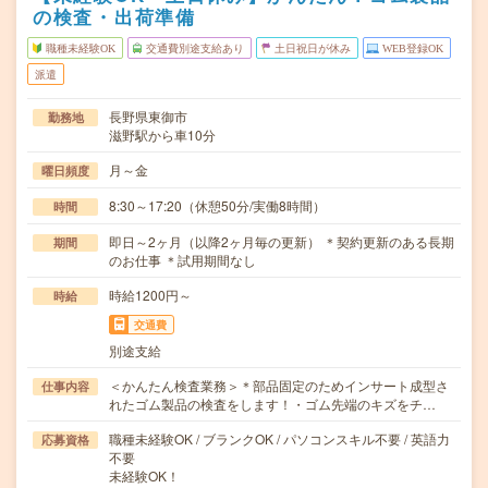
の検査・出荷準備
職種未経験OK
交通費別途支給あり
土日祝日が休み
WEB登録OK
派遣
長野県東御市
勤務地
滋野駅から車10分
月～金
曜日頻度
8:30～17:20（休憩50分/実働8時間）
時間
即日～2ヶ月（以降2ヶ月毎の更新） ＊契約更新のある長期
期間
のお仕事 ＊試用期間なし
時給1200円～
時給
交通費
別途支給
＜かんたん検査業務＞＊部品固定のためインサート成型さ
仕事内容
れたゴム製品の検査をします！・ゴム先端のキズをチ…
職種未経験OK / ブランクOK / パソコンスキル不要 / 英語力
応募資格
不要
未経験OK！