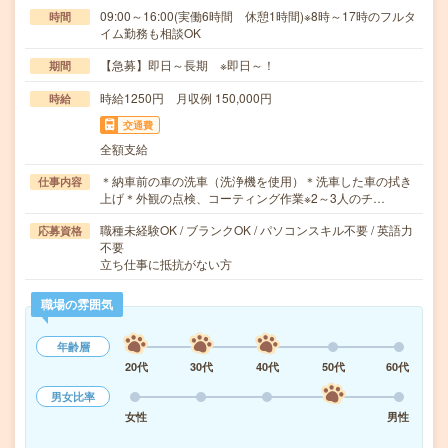
09:00～16:00(実働6時間 休憩1時間)※8時～17時のフルタ
時間
イム勤務も相談OK
【急募】即日～長期 ※即日～！
期間
時給1250円 月収例 150,000円
時給
交通費
全額支給
＊納車前の車の洗車（洗浄機を使用）＊洗車した車の拭き
仕事内容
上げ＊外観の点検、コーティング作業※2～3人のチ…
職種未経験OK / ブランクOK / パソコンスキル不要 / 英語力
応募資格
不要
立ち仕事に抵抗がない方
職場の雰囲気
年齢層
20代
30代
40代
50代
60代
男女比率
女性
男性