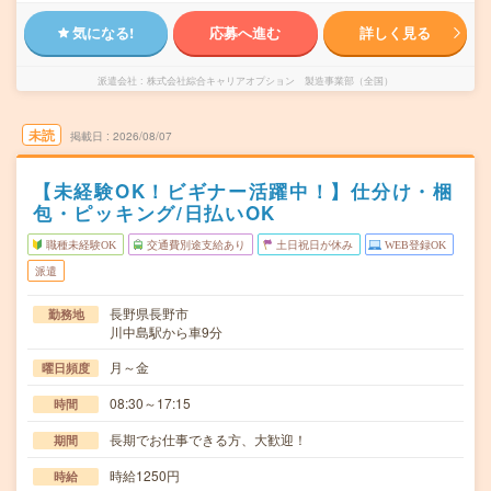
気になる!
応募へ進む
詳しく見る
派遣会社
株式会社綜合キャリアオプション 製造事業部（全国）
未読
掲載日
2026/08/07
【未経験OK！ビギナー活躍中！】仕分け・梱
包・ピッキング/日払いOK
職種未経験OK
交通費別途支給あり
土日祝日が休み
WEB登録OK
派遣
長野県長野市
勤務地
川中島駅から車9分
月～金
曜日頻度
08:30～17:15
時間
長期でお仕事できる方、大歓迎！
期間
時給1250円
時給