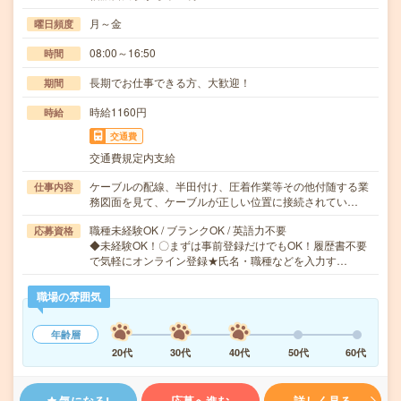
月～金
曜日頻度
08:00～16:50
時間
長期でお仕事できる方、大歓迎！
期間
時給1160円
時給
交通費
交通費規定内支給
ケーブルの配線、半田付け、圧着作業等その他付随する業
仕事内容
務図面を見て、ケーブルが正しい位置に接続されてい…
職種未経験OK / ブランクOK / 英語力不要
応募資格
◆未経験OK！〇まずは事前登録だけでもOK！履歴書不要
で気軽にオンライン登録★氏名・職種などを入力す…
職場の雰囲気
年齢層
20代
30代
40代
50代
60代
気になる!
応募へ進む
詳しく見る