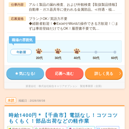
アルミ製品の漏れ検査、および外観検査【取扱製品情報】
仕事内容
自動車・ガス器具等に使われる金属部品。≪待遇・福…
ブランクOK / 英語力不要
応募資格
◆経験者歓迎！◆ExcelやWordの操作できる方歓迎！〇ま
ずは事前登録だけでもOK！履歴書不要で気…
職場の雰囲気
年齢層
20代
30代
40代
50代
60代
気になる!
応募へ進む
詳しく見る
派遣会社
株式会社綜合キャリアオプション 製造事業部（全国）
未読
掲載日
2026/08/08
時給1400円＊【千曲市】電話なし！コツコツ
もくもく！部品出荷などの軽作業