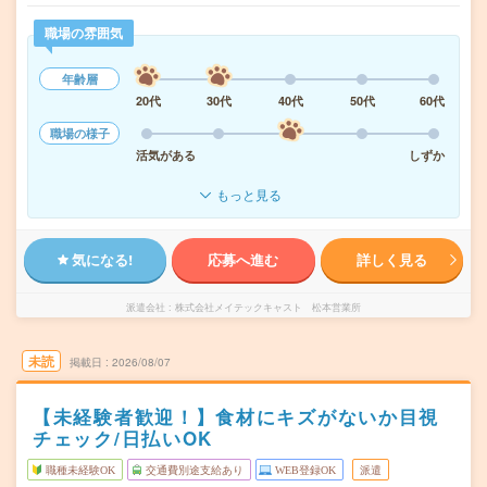
職場の雰囲気
年齢層
20代
30代
40代
50代
60代
職場の様子
活気がある
しずか
もっと見る
気になる!
応募へ進む
詳しく見る
派遣会社
株式会社メイテックキャスト 松本営業所
未読
掲載日
2026/08/07
【未経験者歓迎！】食材にキズがないか目視
チェック/日払いOK
職種未経験OK
交通費別途支給あり
WEB登録OK
派遣