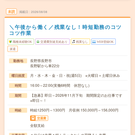
未読
掲載日
2026/08/08
＼午後から働く／残業なし！時短勤務のコツ
コツ作業
職種未経験OK
交通費別途支給あり
残業なし
WEB登録OK
派遣
長野県長野市
勤務地
長野駅から車22分
月・水・木・金・日・祝(週5日) ※火曜日＋土曜日休み
曜日頻度
16:00～22:00(実働6時間 休憩なし)
時間
【急募】即日～2026年11月下旬 期間限定のお仕事です
期間
※即日～！
時給1250円～1300円 月収例 150,000円～156,000円
時給
交通費
全額支給
＊仕分け作業＊軽トラックからの荷降ろし作業