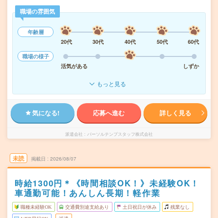
職場の雰囲気
年齢層
20代
30代
40代
50代
60代
職場の様子
活気がある
しずか
もっと見る
気になる!
応募へ進む
詳しく見る
派遣会社
パーソルテンプスタッフ株式会社
未読
掲載日
2026/08/07
時給1300円＊《時間相談OK！》未経験OK！
車通勤可能！あんしん長期！軽作業
職種未経験OK
交通費別途支給あり
土日祝日が休み
残業なし