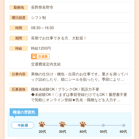
長野県長野市
勤務地
シフト制
曜日頻度
08:30～16:30
時間
長期でお仕事できる方、大歓迎！
期間
時給1200円
時給
交通費
交通費規定内支給
果物の仕分け・梱包・出荷のお仕事です。重さを測ってパ
仕事内容
ック詰めしたり、箱にシールを貼ったり。季節により…
職種未経験OK / ブランクOK / 英語力不要
応募資格
◆未経験OK！〇まずは事前登録だけでもOK！履歴書不要
で気軽にオンライン登録★氏名・職種などを入力す…
職場の雰囲気
年齢層
20代
30代
40代
50代
60代