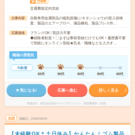
交通費
交通費規定内支給
自動車用金属部品の磁気探傷(ジキタンショウ)の投入前検
仕事内容
査、製品のエアーブロー、瀬品梱包、製品ブレス作…
ブランクOK / 英語力不要
応募資格
◆経験者歓迎！〇まずは事前登録だけでもOK！履歴書不要
で気軽にオンライン登録★氏名・職種などを入力す…
職場の雰囲気
年齢層
20代
30代
40代
50代
60代
気になる!
応募へ進む
詳しく見る
派遣会社
株式会社綜合キャリアオプション 製造事業部（全国）
未読
掲載日
2026/08/06
【未経験OK＊土日休み】かんたん！ゴム製品