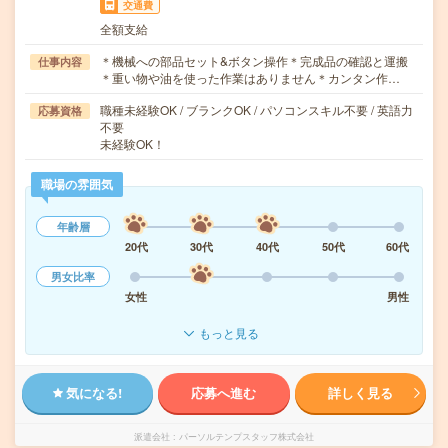
交通費
全額支給
＊機械への部品セット&ボタン操作＊完成品の確認と運搬
仕事内容
＊重い物や油を使った作業はありません＊カンタン作…
職種未経験OK / ブランクOK / パソコンスキル不要 / 英語力
応募資格
不要
未経験OK！
職場の雰囲気
年齢層
20代
30代
40代
50代
60代
男女比率
女性
男性
もっと見る
気になる!
応募へ進む
詳しく見る
派遣会社
パーソルテンプスタッフ株式会社