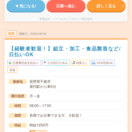
気になる!
応募へ進む
詳しく見る
派遣会社
パーソルテンプスタッフ株式会社
未読
掲載日
2026/08/06
【経験者歓迎！】組立・加工・食品製造など/
日払いOK
交通費別途支給あり
土日祝日が休み
残業なし
WEB登録OK
派遣
長野県千曲市
勤務地
屋代駅から車5分
月～金
曜日頻度
08:00～17:00
時間
長期でお仕事できる方、大歓迎！
期間
時給1250円
時給