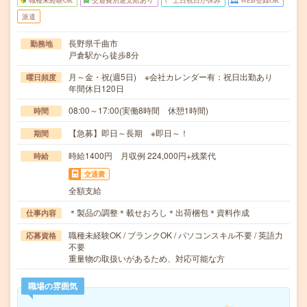
職種未経験OK
交通費別途支給あり
土日祝日が休み
WEB登録OK
派遣
長野県千曲市
勤務地
戸倉駅から徒歩8分
月～金・祝(週5日) ※会社カレンダー有：祝日出勤あり
曜日頻度
年間休日120日
08:00～17:00(実働8時間 休憩1時間)
時間
【急募】即日～長期 ※即日～！
期間
時給1400円 月収例 224,000円+残業代
時給
交通費
全額支給
＊製品の調整＊載せおろし＊出荷梱包＊資料作成
仕事内容
職種未経験OK / ブランクOK / パソコンスキル不要 / 英語力
応募資格
不要
重量物の取扱いがあるため、対応可能な方
職場の雰囲気