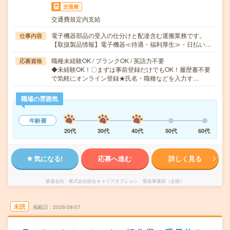
交通費
交通費規定内支給
電子機器部品の受入の仕分けと配達含む運搬業務です。
仕事内容
【取扱製品情報】電子機器≪待遇・福利厚生≫・日払い…
職種未経験OK / ブランクOK / 英語力不要
応募資格
◆未経験OK！〇まずは事前登録だけでもOK！履歴書不要
で気軽にオンライン登録★氏名・職種などを入力す…
職場の雰囲気
年齢層
20代
30代
40代
50代
60代
気になる!
応募へ進む
詳しく見る
派遣会社
株式会社綜合キャリアオプション 製造事業部（全国）
未読
掲載日
2026/08/07