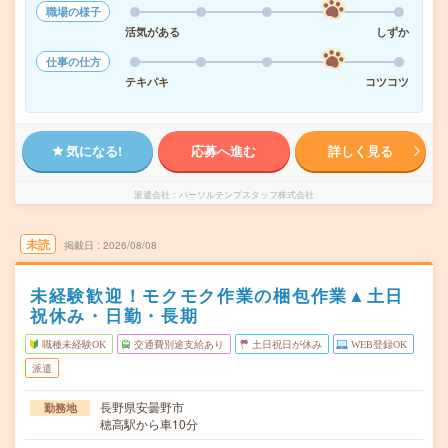
職場の様子
活気がある
しずか
仕事の仕方
テキパキ
コツコツ
気になる!
応募へ進む
詳しく見る
派遣会社
パーソルテンプスタッフ株式会社
未読
掲載日
2026/08/08
未経験歓迎！モクモク作業の梱包作業▲土日
祝休み・日勤・長期
職種未経験OK
交通費別途支給あり
土日祝日が休み
WEB登録OK
派遣
長野県安曇野市
勤務地
穂高駅から車10分