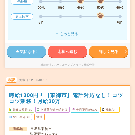
年齢層
20代
30代
40代
50代
60代
男女比率
女性
男性
もっと見る
気になる!
応募へ進む
詳しく見る
派遣会社
パーソルテンプスタッフ株式会社
未読
掲載日
2026/08/07
時給1300円＊【東御市】電話対応なし！コツ
コツ業務！月給20万
職種未経験OK
交通費別途支給あり
土日祝日が休み
残業なし
WEB登録OK
派遣
長野県東御市
勤務地
滋野駅から車8分