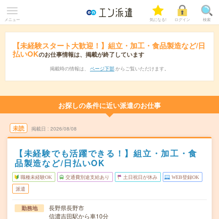
メニュー
気になる!
ログイン
検索
【未経験スタート大歓迎！】組立・加工・食品製造など/日
払いOK
のお仕事情報は、掲載が終了しています
掲載時の情報は、
ページ下部
からご覧いただけます。
お探しの条件に近い派遣のお仕事
未読
掲載日
2026/08/08
【未経験でも活躍できる！】組立・加工・食
品製造など/日払いOK
職種未経験OK
交通費別途支給あり
土日祝日が休み
WEB登録OK
派遣
長野県長野市
勤務地
信濃吉田駅から車10分