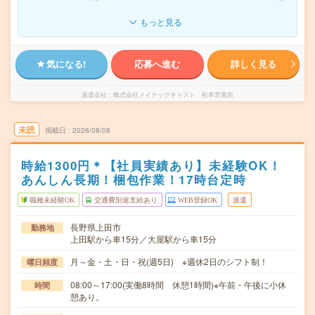
もっと見る
気になる!
応募へ進む
詳しく見る
派遣会社
株式会社メイテックキャスト 松本営業所
未読
掲載日
2026/08/08
時給1300円＊【社員実績あり】未経験OK！
あんしん長期！梱包作業！17時台定時
職種未経験OK
交通費別途支給あり
WEB登録OK
派遣
長野県上田市
勤務地
上田駅から車15分／大屋駅から車15分
月～金・土・日・祝(週5日) ※週休2日のシフト制！
曜日頻度
08:00～17:00(実働8時間 休憩1時間)※午前・午後に小休
時間
憩あり。