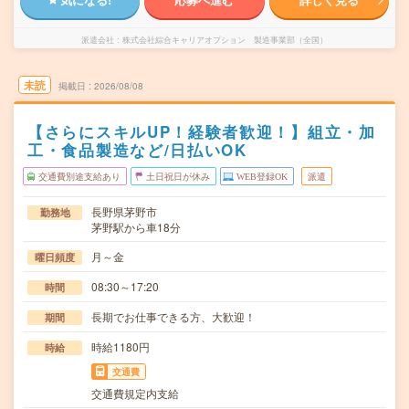
派遣会社
株式会社綜合キャリアオプション 製造事業部（全国）
未読
掲載日
2026/08/08
【さらにスキルUP！経験者歓迎！】組立・加
工・食品製造など/日払いOK
交通費別途支給あり
土日祝日が休み
WEB登録OK
派遣
長野県茅野市
勤務地
茅野駅から車18分
月～金
曜日頻度
08:30～17:20
時間
長期でお仕事できる方、大歓迎！
期間
時給1180円
時給
交通費
交通費規定内支給