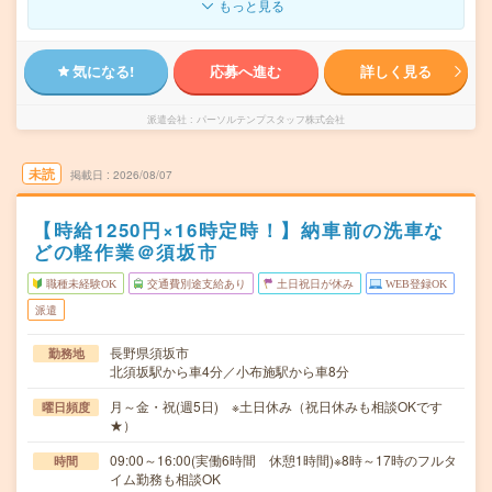
もっと見る
気になる!
応募へ進む
詳しく見る
派遣会社
パーソルテンプスタッフ株式会社
未読
掲載日
2026/08/07
【時給1250円×16時定時！】納車前の洗車な
どの軽作業＠須坂市
職種未経験OK
交通費別途支給あり
土日祝日が休み
WEB登録OK
派遣
長野県須坂市
勤務地
北須坂駅から車4分／小布施駅から車8分
月～金・祝(週5日) ※土日休み（祝日休みも相談OKです
曜日頻度
★）
09:00～16:00(実働6時間 休憩1時間)※8時～17時のフルタ
時間
イム勤務も相談OK