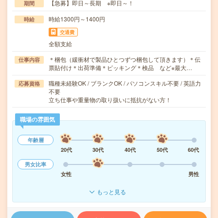
【急募】即日～長期 ※即日～！
期間
時給1300円～1400円
時給
交通費
全額支給
＊梱包（緩衝材で製品ひとつずつ梱包して頂きます）＊伝
仕事内容
票貼付け＊出荷準備＊ピッキング＊検品 など※最大…
職種未経験OK / ブランクOK / パソコンスキル不要 / 英語力
応募資格
不要
立ち仕事や重量物の取り扱いに抵抗がない方！
職場の雰囲気
年齢層
20代
30代
40代
50代
60代
男女比率
女性
男性
もっと見る