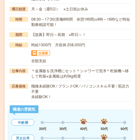
月～金（週5日） ※土日祝お休み
曜日頻度
08:30～17:30(実働8時間 休憩1時間)※9時～16時など時短
時間
勤務相談可能！
【急募】即日～長期 ※即日～！
期間
時給1300円 月収例 208,000円
時給
交通費
全額支給
＊金属板を洗浄槽にセット＊シャワーで洗浄＊乾燥機へ移
仕事内容
して乾燥※金属板は約5kg程度
職種未経験OK / ブランクOK / パソコンスキル不要 / 英語力
応募資格
不要
未経験OK！
職場の雰囲気
年齢層
20代
30代
40代
50代
60代
男女比率