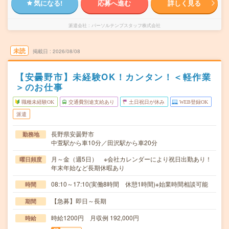
気になる!
応募へ進む
詳しく見る
派遣会社
パーソルテンプスタッフ株式会社
未読
掲載日
2026/08/08
【安曇野市】未経験OK！カンタン！＜軽作業
＞のお仕事
職種未経験OK
交通費別途支給あり
土日祝日が休み
WEB登録OK
派遣
長野県安曇野市
勤務地
中萱駅から車10分／田沢駅から車20分
月～金（週5日） ※会社カレンダーにより祝日出勤あり！
曜日頻度
年末年始など長期休暇あり
08:10～17:10(実働8時間 休憩1時間)※始業時間相談可能
時間
【急募】即日～長期
期間
時給1200円 月収例 192,000円
時給