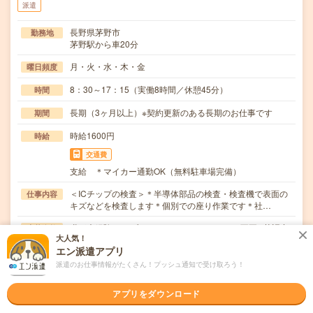
派遣
長野県茅野市
勤務地
茅野駅から車20分
月・火・水・木・金
曜日頻度
8：30～17：15（実働8時間／休憩45分）
時間
長期（3ヶ月以上）※契約更新のある長期のお仕事です
期間
時給1600円
時給
交通費
支給 ＊マイカー通勤OK（無料駐車場完備）
＜ICチップの検査＞＊半導体部品の検査・検査機で表面の
仕事内容
キズなどを検査します＊個別での座り作業です＊社…
職種未経験OK / ブランクOK / パソコンスキル不要 / 英語力
応募資格
大人気！
不要
エン派遣アプリ
不問
派遣のお仕事情報がたくさん！プッシュ通知で受け取ろう！
職場の雰囲気
アプリをダウンロード
年齢層