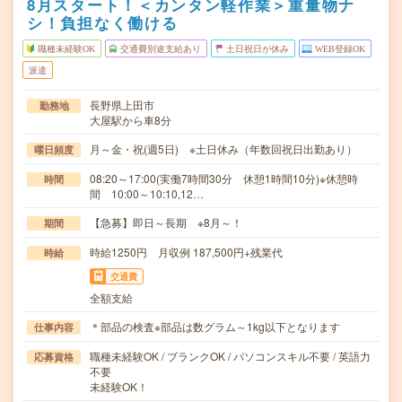
8月スタート！＜カンタン軽作業＞重量物ナ
シ！負担なく働ける
職種未経験OK
交通費別途支給あり
土日祝日が休み
WEB登録OK
派遣
長野県上田市
勤務地
大屋駅から車8分
月～金・祝(週5日) ※土日休み（年数回祝日出勤あり）
曜日頻度
08:20～17:00(実働7時間30分 休憩1時間10分)※休憩時
時間
間 10:00～10:10,12…
【急募】即日～長期 ※8月～！
期間
時給1250円 月収例 187,500円+残業代
時給
交通費
全額支給
＊部品の検査※部品は数グラム～1kg以下となります
仕事内容
職種未経験OK / ブランクOK / パソコンスキル不要 / 英語力
応募資格
不要
未経験OK！