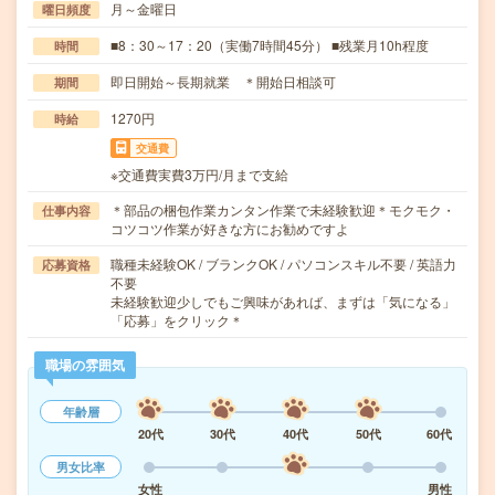
月～金曜日
曜日頻度
■8：30～17：20（実働7時間45分） ■残業月10h程度
時間
即日開始～長期就業 ＊開始日相談可
期間
1270円
時給
交通費
※交通費実費3万円/月まで支給
＊部品の梱包作業カンタン作業で未経験歓迎＊モクモク・
仕事内容
コツコツ作業が好きな方にお勧めですよ
職種未経験OK / ブランクOK / パソコンスキル不要 / 英語力
応募資格
不要
未経験歓迎少しでもご興味があれば、まずは「気になる」
「応募」をクリック＊
職場の雰囲気
年齢層
20代
30代
40代
50代
60代
男女比率
女性
男性