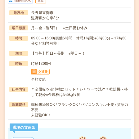
WEB登録OK
派遣
長野県東御市
勤務地
滋野駅から車8分
月～金（週5日） ※土日祝お休み
曜日頻度
09:00～16:00(実働6時間 休憩1時間)※8時30分～17時30
時間
分など相談可能！
【急募】即日～長期 ※即日～！
期間
時給1300円
時給
交通費
全額支給
＊金属板を洗浄槽にセット＊シャワーで洗浄＊乾燥機へ移
仕事内容
して乾燥※金属板は約5kg程度
職種未経験OK / ブランクOK / パソコンスキル不要 / 英語力
応募資格
不要
未経験OK！
職場の雰囲気