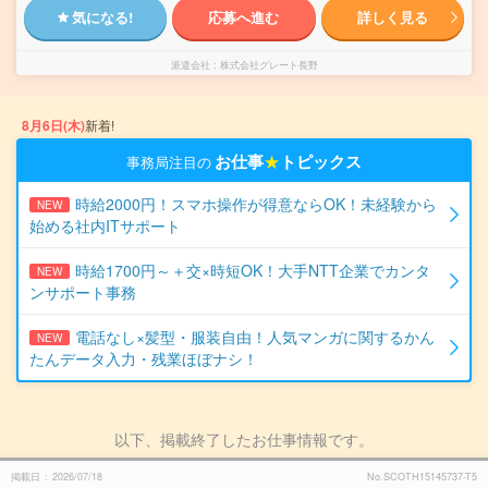
気になる!
応募へ進む
詳しく見る
派遣会社
株式会社グレート長野
8月6日(木)
新着!
お仕事
★
トピックス
事務局注目の
時給2000円！スマホ操作が得意ならOK！未経験から
NEW
始める社内ITサポート
時給1700円～＋交×時短OK！大手NTT企業でカンタ
NEW
ンサポート事務
電話なし×髪型・服装自由！人気マンガに関するかん
NEW
たんデータ入力・残業ほぼナシ！
以下、掲載終了したお仕事情報です。
掲載日
2026/07/18
No.SCOTH15145737-T5