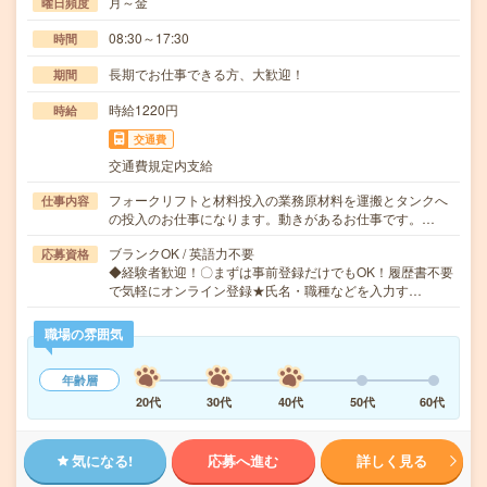
月～金
曜日頻度
08:30～17:30
時間
長期でお仕事できる方、大歓迎！
期間
時給1220円
時給
交通費
交通費規定内支給
フォークリフトと材料投入の業務原材料を運搬とタンクへ
仕事内容
の投入のお仕事になります。動きがあるお仕事です。…
ブランクOK / 英語力不要
応募資格
◆経験者歓迎！〇まずは事前登録だけでもOK！履歴書不要
で気軽にオンライン登録★氏名・職種などを入力す…
職場の雰囲気
年齢層
20代
30代
40代
50代
60代
気になる!
応募へ進む
詳しく見る