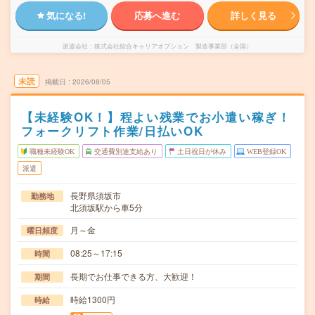
気になる!
応募へ進む
詳しく見る
派遣会社
株式会社綜合キャリアオプション 製造事業部（全国）
未読
掲載日
2026/08/05
【未経験OK！】程よい残業でお小遣い稼ぎ！
フォークリフト作業/日払いOK
職種未経験OK
交通費別途支給あり
土日祝日が休み
WEB登録OK
派遣
長野県須坂市
勤務地
北須坂駅から車5分
月～金
曜日頻度
08:25～17:15
時間
長期でお仕事できる方、大歓迎！
期間
時給1300円
時給