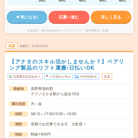
20代
30代
40代
50代
60代
気になる!
応募へ進む
詳しく見る
派遣会社
株式会社綜合キャリアオプション 製造事業部（全国）
未読
掲載日
2026/08/05
【アナタのスキル活かしませんか？】ベアリ
ング製品のリフト運搬/日払いOK
交通費別途支給あり
土日祝日が休み
WEB登録OK
派遣
長野県埴科郡
勤務地
テクノさかき駅から徒歩10分
月～金
曜日頻度
08:10～17:0010:00～19:00
時間
長期でお仕事できる方、大歓迎！
期間
時給1400円
時給