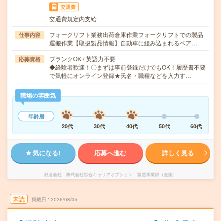
交通費
交通費規定内支給
フォークリフト業務出荷倉庫作業フォークリフトでの製品
仕事内容
運搬作業【取扱製品情報】自動車に組み込まれるベア…
ブランクOK / 英語力不要
応募資格
◆経験者歓迎！〇まずは事前登録だけでもOK！履歴書不要
で気軽にオンライン登録★氏名・職種などを入力す…
職場の雰囲気
年齢層
20代
30代
40代
50代
60代
気になる!
応募へ進む
詳しく見る
派遣会社
株式会社綜合キャリアオプション 製造事業部（全国）
未読
掲載日
2026/08/05