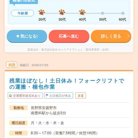
職場の雰囲気
年齢層
20代
30代
40代
50代
60代
気になる!
応募へ進む
詳しく見る
派遣会社
株式会社綜合キャリアオプション 製造事業部（全国）
未読
掲載日
2026/07/29
残業ほぼなし！土日休み！フォークリフトで
の運搬・梱包作業
交通費別途支給あり
土日祝日が休み
派遣
長野県安曇野市
勤務地
南豊科駅から徒歩5分
月・火・水・木・金
曜日頻度
8:30～17:00（実働7.5時間／休憩1時間）
時間