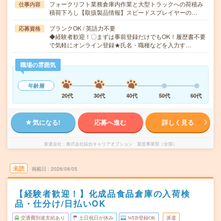
フォークリフト業務倉庫内作業と大型トラックへの荷積み
仕事内容
積荷下ろし【取扱製品情報】スピードスプレイヤーの…
ブランクOK / 英語力不要
応募資格
◆経験者歓迎！〇まずは事前登録だけでもOK！履歴書不要
で気軽にオンライン登録★氏名・職種などを入力す…
職場の雰囲気
年齢層
20代
30代
40代
50代
60代
気になる!
応募へ進む
詳しく見る
派遣会社
株式会社綜合キャリアオプション 製造事業部（全国）
未読
掲載日
2026/08/05
【経験者歓迎！】化成品食品倉庫の入荷検
品・仕分け/日払いOK
交通費別途支給あり
土日祝日が休み
WEB登録OK
派遣