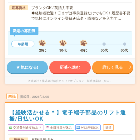
ブランクOK / 英語力不要
応募資格
◆経験者歓迎！〇まずは事前登録だけでもOK！履歴書不要
で気軽にオンライン登録★氏名・職種などを入力す…
職場の雰囲気
年齢層
20代
30代
40代
50代
60代
気になる!
応募へ進む
詳しく見る
派遣会社
株式会社綜合キャリアオプション 製造事業部（全国）
未読
掲載日
2026/08/05
【経験活かせる＊】電子端子部品のリフト運
搬/日払いOK
交通費別途支給あり
土日祝日が休み
WEB登録OK
派遣
長野県須坂市
勤務地