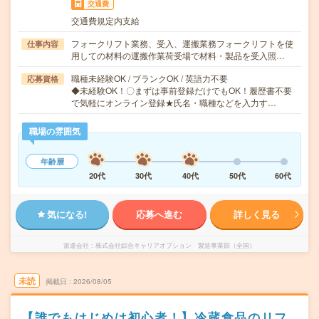
交通費
交通費規定内支給
フォークリフト業務、受入、運搬業務フォークリフトを使
仕事内容
用しての材料の運搬作業荷受場で材料・製品を受入照…
職種未経験OK / ブランクOK / 英語力不要
応募資格
◆未経験OK！〇まずは事前登録だけでもOK！履歴書不要
で気軽にオンライン登録★氏名・職種などを入力す…
職場の雰囲気
年齢層
20代
30代
40代
50代
60代
気になる!
応募へ進む
詳しく見る
派遣会社
株式会社綜合キャリアオプション 製造事業部（全国）
未読
掲載日
2026/08/05
【誰でもはじめは初心者！】冷蔵食品のリフ