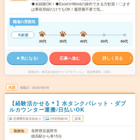
◆未経験OK！◆ExcelやWordの操作できる方歓迎！〇まず
は事前登録だけでもOK！履歴書不要で気…
職場の雰囲気
年齢層
20代
30代
40代
50代
60代
気になる!
応募へ進む
詳しく見る
派遣会社
株式会社綜合キャリアオプション 製造事業部（全国）
未読
掲載日
2026/08/05
【経験活かせる＊】水タンクパレット・ダブ
ルカウンター運搬/日払いOK
交通費別途支給あり
WEB登録OK
派遣
長野県安曇野市
勤務地
穂高駅から車15分