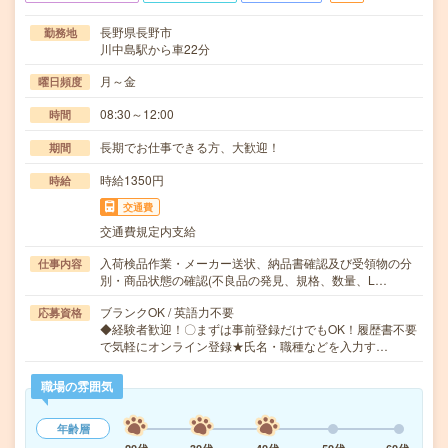
長野県長野市
勤務地
川中島駅から車22分
月～金
曜日頻度
08:30～12:00
時間
長期でお仕事できる方、大歓迎！
期間
時給1350円
時給
交通費
交通費規定内支給
入荷検品作業・メーカー送状、納品書確認及び受領物の分
仕事内容
別・商品状態の確認(不良品の発見、規格、数量、L…
ブランクOK / 英語力不要
応募資格
◆経験者歓迎！〇まずは事前登録だけでもOK！履歴書不要
で気軽にオンライン登録★氏名・職種などを入力す…
職場の雰囲気
年齢層