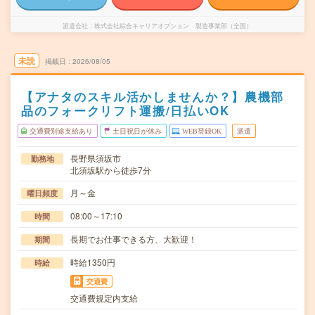
派遣会社
株式会社綜合キャリアオプション 製造事業部（全国）
未読
掲載日
2026/08/05
【アナタのスキル活かしませんか？】農機部
品のフォークリフト運搬/日払いOK
交通費別途支給あり
土日祝日が休み
WEB登録OK
派遣
長野県須坂市
勤務地
北須坂駅から徒歩7分
月～金
曜日頻度
08:00～17:10
時間
長期でお仕事できる方、大歓迎！
期間
時給1350円
時給
交通費
交通費規定内支給