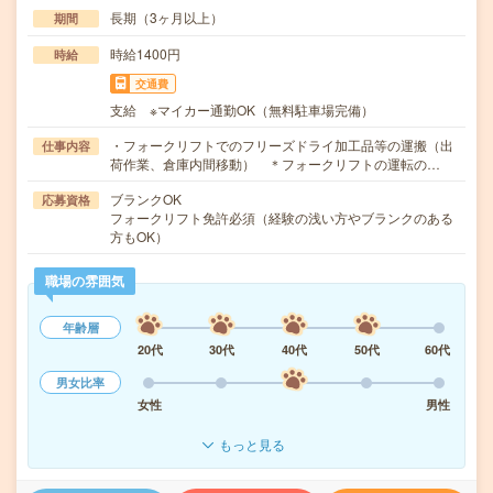
長期（3ヶ月以上）
期間
時給1400円
時給
交通費
支給 ※マイカー通勤OK（無料駐車場完備）
・フォークリフトでのフリーズドライ加工品等の運搬（出
仕事内容
荷作業、倉庫内間移動） ＊フォークリフトの運転の…
ブランクOK
応募資格
フォークリフト免許必須（経験の浅い方やブランクのある
方もOK）
職場の雰囲気
年齢層
20代
30代
40代
50代
60代
男女比率
女性
男性
もっと見る