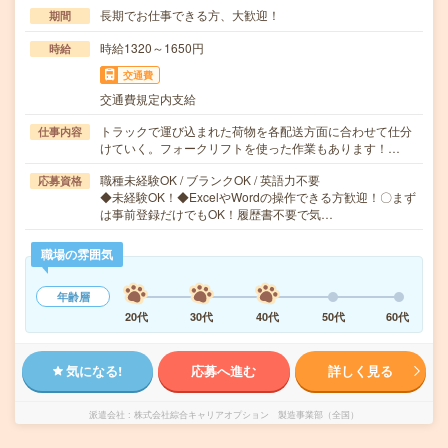
長期でお仕事できる方、大歓迎！
期間
時給1320～1650円
時給
交通費
交通費規定内支給
トラックで運び込まれた荷物を各配送方面に合わせて仕分
仕事内容
けていく。フォークリフトを使った作業もあります！…
職種未経験OK / ブランクOK / 英語力不要
応募資格
◆未経験OK！◆ExcelやWordの操作できる方歓迎！〇まず
は事前登録だけでもOK！履歴書不要で気…
職場の雰囲気
年齢層
20代
30代
40代
50代
60代
気になる!
応募へ進む
詳しく見る
派遣会社
株式会社綜合キャリアオプション 製造事業部（全国）