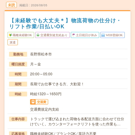
未読
掲載日
2026/08/05
【未経験でも大丈夫＊】物流荷物の仕分け・
リフト作業/日払いOK
職種未経験OK
交通費別途支給あり
土日祝日が休み
WEB登録OK
派遣
長野県松本市
勤務地
月～金
曜日頻度
20:00～05:00
時間
長期でお仕事できる方、大歓迎！
期間
時給1320～1650円
時給
交通費
交通費規定内支給
トラックで運び込まれた荷物を各配送方面に合わせて仕分
仕事内容
けていく。カウンターフォークリフトを使った作業も…
職種未経験OK / ブランクOK / 英語力不要
応募資格