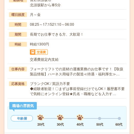
北須坂駅から車5分
月～金
曜日頻度
08:25～17:1521:10～06:00
時間
長期でお仕事できる方、大歓迎！
期間
時給1300円
時給
交通費
交通費規定内支給
フォークリフトでの資材の運搬業務のお仕事です！【取扱
仕事内容
製品情報】ハーネス用端子の製造≪待遇・福利厚生≫…
ブランクOK / 英語力不要
応募資格
◆経験者歓迎！〇まずは事前登録だけでもOK！履歴書不要
で気軽にオンライン登録★氏名・職種などを入力す…
職場の雰囲気
年齢層
20代
30代
40代
50代
60代