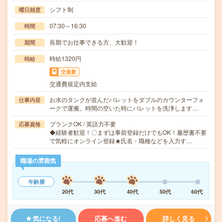
シフト制
曜日頻度
07:30～16:30
時間
長期でお仕事できる方、大歓迎！
期間
時給1320円
時給
交通費
交通費規定内支給
お水のタンクが並んだパレットをダブルのカウンターフォ
仕事内容
ークで運搬。時間の空いた時にパレットを洗浄します…
ブランクOK / 英語力不要
応募資格
◆経験者歓迎！〇まずは事前登録だけでもOK！履歴書不要
で気軽にオンライン登録★氏名・職種などを入力す…
職場の雰囲気
年齢層
20代
30代
40代
50代
60代
気になる!
応募へ進む
詳しく見る