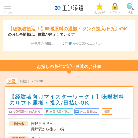
メニュー
気になる!
ログイン
検索
【経験者歓迎！】味噌原料の運搬・タンク投入/日払いOK
のお仕事情報は、掲載が終了しています
掲載時の情報は、
ページ下部
からご覧いただけます。
お探しの条件に近い派遣のお仕事
未読
掲載日
2026/08/05
【経験者向けマイスターワーク！】味噌材料
のリフト運搬・投入/日払いOK
交通費別途支給あり
土日祝日が休み
WEB登録OK
派遣
長野県長野市
勤務地
長野駅から徒歩13分