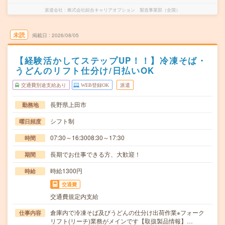
派遣会社
株式会社綜合キャリアオプション 製造事業部（全国）
未読
掲載日
2026/08/05
【経験活かしてステップUP！！】冷凍そば・
うどんのリフト仕分け/日払いOK
交通費別途支給あり
WEB登録OK
派遣
長野県上田市
勤務地
シフト制
曜日頻度
07:30～16:3008:30～17:30
時間
長期でお仕事できる方、大歓迎！
期間
時給1300円
時給
交通費
交通費規定内支給
倉庫内で冷凍そば及びうどんの仕分け出荷作業※フォーク
仕事内容
リフト(リーチ)業務がメインです【取扱製品情報】…