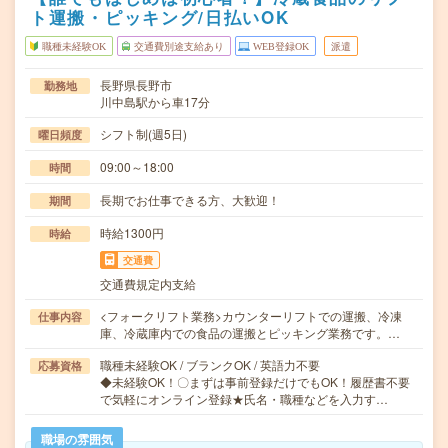
ト運搬・ピッキング/日払いOK
職種未経験OK
交通費別途支給あり
WEB登録OK
派遣
長野県長野市
勤務地
川中島駅から車17分
シフト制(週5日)
曜日頻度
09:00～18:00
時間
長期でお仕事できる方、大歓迎！
期間
時給1300円
時給
交通費
交通費規定内支給
<フォークリフト業務>カウンターリフトでの運搬、冷凍
仕事内容
庫、冷蔵庫内での食品の運搬とピッキング業務です。…
職種未経験OK / ブランクOK / 英語力不要
応募資格
◆未経験OK！〇まずは事前登録だけでもOK！履歴書不要
で気軽にオンライン登録★氏名・職種などを入力す…
職場の雰囲気