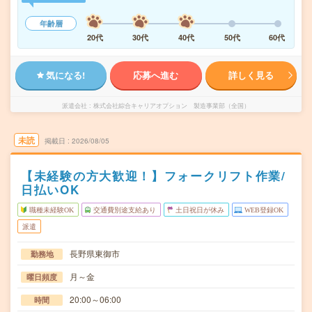
年齢層
20代
30代
40代
50代
60代
気になる!
応募へ進む
詳しく見る
派遣会社
株式会社綜合キャリアオプション 製造事業部（全国）
未読
掲載日
2026/08/05
【未経験の方大歓迎！】フォークリフト作業/
日払いOK
職種未経験OK
交通費別途支給あり
土日祝日が休み
WEB登録OK
派遣
長野県東御市
勤務地
月～金
曜日頻度
20:00～06:00
時間