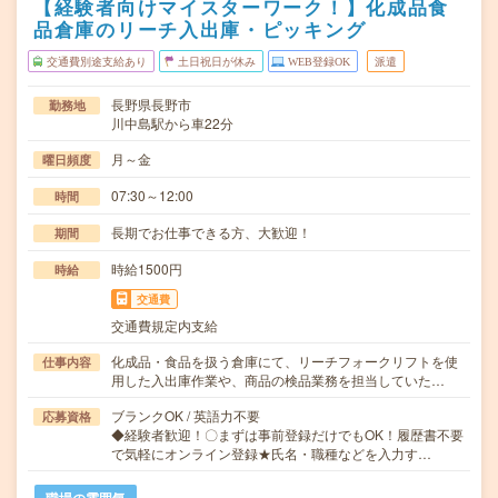
【経験者向けマイスターワーク！】化成品食
品倉庫のリーチ入出庫・ピッキング
交通費別途支給あり
土日祝日が休み
WEB登録OK
派遣
長野県長野市
勤務地
川中島駅から車22分
月～金
曜日頻度
07:30～12:00
時間
長期でお仕事できる方、大歓迎！
期間
時給1500円
時給
交通費
交通費規定内支給
化成品・食品を扱う倉庫にて、リーチフォークリフトを使
仕事内容
用した入出庫作業や、商品の検品業務を担当していた…
ブランクOK / 英語力不要
応募資格
◆経験者歓迎！〇まずは事前登録だけでもOK！履歴書不要
で気軽にオンライン登録★氏名・職種などを入力す…