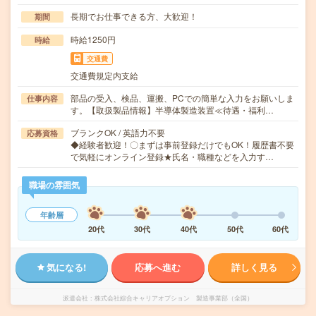
長期でお仕事できる方、大歓迎！
期間
時給1250円
時給
交通費
交通費規定内支給
部品の受入、検品、運搬、PCでの簡単な入力をお願いしま
仕事内容
す。【取扱製品情報】半導体製造装置≪待遇・福利…
ブランクOK / 英語力不要
応募資格
◆経験者歓迎！〇まずは事前登録だけでもOK！履歴書不要
で気軽にオンライン登録★氏名・職種などを入力す…
職場の雰囲気
年齢層
20代
30代
40代
50代
60代
気になる!
応募へ進む
詳しく見る
派遣会社
株式会社綜合キャリアオプション 製造事業部（全国）