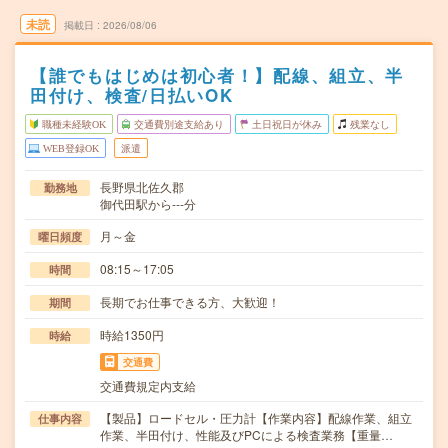
未読
掲載日
2026/08/06
【誰でもはじめは初心者！】配線、組立、半
田付け、検査/日払いOK
職種未経験OK
交通費別途支給あり
土日祝日が休み
残業なし
WEB登録OK
派遣
長野県北佐久郡
勤務地
御代田駅から---分
月～金
曜日頻度
08:15～17:05
時間
長期でお仕事できる方、大歓迎！
期間
時給1350円
時給
交通費
交通費規定内支給
【製品】ロードセル・圧力計【作業内容】配線作業、組立
仕事内容
作業、半田付け、性能及びPCによる検査業務【重量…