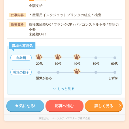
全額支給
＊産業用インクジェットプリンタの組立＊検査
仕事内容
職種未経験OK / ブランクOK / パソコンスキル不要 / 英語力
応募資格
不要
未経験OK！
職場の雰囲気
年齢層
20代
30代
40代
50代
60代
職場の様子
活気がある
しずか
もっと見る
気になる!
応募へ進む
詳しく見る
派遣会社
パーソルテンプスタッフ株式会社