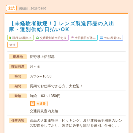
未読
掲載日
2026/08/05
【未経験者歓迎！】レンズ製造部品の入出
庫・選別供給/日払いOK
職種未経験OK
交通費別途支給あり
土日祝日が休み
WEB登録OK
派遣
長野県上伊那郡
勤務地
月～金
曜日頻度
07:45～16:30
時間
長期でお仕事できる方、大歓迎！
期間
時給1163～1350円
時給
交通費
交通費規定内支給
部品の入出庫管理・ピッキング、及び運搬光学機器のレン
仕事内容
ズ製造をしており、製造に必要な部品を選別、仕分け…