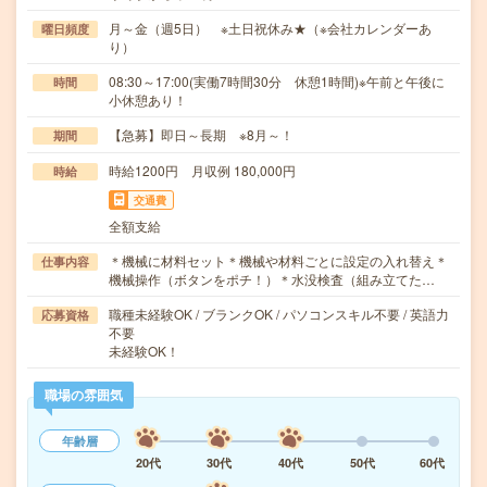
月～金（週5日） ※土日祝休み★（※会社カレンダーあ
曜日頻度
り）
08:30～17:00(実働7時間30分 休憩1時間)※午前と午後に
時間
小休憩あり！
【急募】即日～長期 ※8月～！
期間
時給1200円 月収例 180,000円
時給
交通費
全額支給
＊機械に材料セット＊機械や材料ごとに設定の入れ替え＊
仕事内容
機械操作（ボタンをポチ！）＊水没検査（組み立てた…
職種未経験OK / ブランクOK / パソコンスキル不要 / 英語力
応募資格
不要
未経験OK！
職場の雰囲気
年齢層
20代
30代
40代
50代
60代