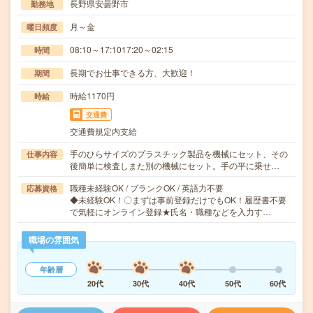
長野県安曇野市
勤務地
月～金
曜日頻度
08:10～17:1017:20～02:15
時間
長期でお仕事できる方、大歓迎！
期間
時給1170円
時給
交通費
交通費規定内支給
手のひらサイズのプラスチック製品を機械にセット、その
仕事内容
後簡単に検査しまた別の機械にセット。手の平に乗せ…
職種未経験OK / ブランクOK / 英語力不要
応募資格
◆未経験OK！〇まずは事前登録だけでもOK！履歴書不要
で気軽にオンライン登録★氏名・職種などを入力す…
職場の雰囲気
年齢層
20代
30代
40代
50代
60代