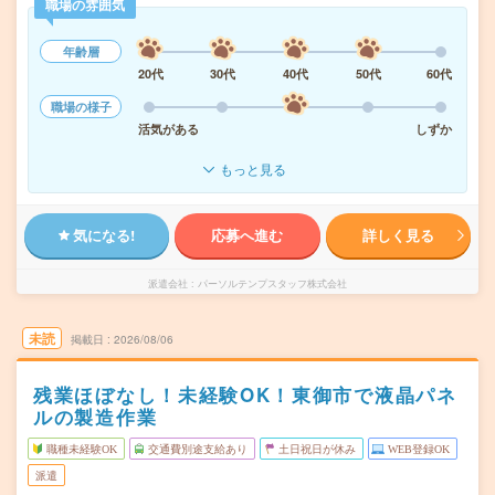
職場の雰囲気
年齢層
20代
30代
40代
50代
60代
職場の様子
活気がある
しずか
もっと見る
気になる!
応募へ進む
詳しく見る
派遣会社
パーソルテンプスタッフ株式会社
未読
掲載日
2026/08/06
残業ほぼなし！未経験OK！東御市で液晶パネ
ルの製造作業
職種未経験OK
交通費別途支給あり
土日祝日が休み
WEB登録OK
派遣