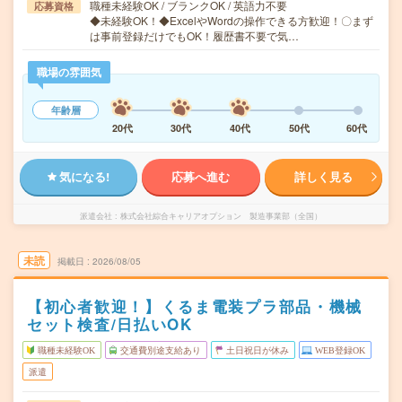
職種未経験OK / ブランクOK / 英語力不要
応募資格
◆未経験OK！◆ExcelやWordの操作できる方歓迎！〇まず
は事前登録だけでもOK！履歴書不要で気…
職場の雰囲気
年齢層
20代
30代
40代
50代
60代
気になる!
応募へ進む
詳しく見る
派遣会社
株式会社綜合キャリアオプション 製造事業部（全国）
未読
掲載日
2026/08/05
【初心者歓迎！】くるま電装プラ部品・機械
セット検査/日払いOK
職種未経験OK
交通費別途支給あり
土日祝日が休み
WEB登録OK
派遣