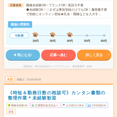
職種未経験OK / ブランクOK / 英語力不要
応募資格
◆未経験OK！〇まずは事前登録だけでもOK！履歴書不要
で気軽にオンライン登録★氏名・職種などを入力す…
職場の雰囲気
年齢層
20代
30代
40代
50代
60代
気になる!
応募へ進む
詳しく見る
派遣会社
株式会社綜合キャリアオプション 製造事業部（全国）
未読
掲載日
2026/08/06
《時短＆勤務日数の相談可》カンタン書類の
整理作業＊未経験歓迎
職種未経験OK
交通費別途支給あり
土日祝日が休み
WEB登録OK
派遣