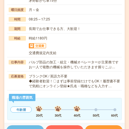
茅野駅から車15分
月～金
曜日頻度
08:25～17:25
時間
長期でお仕事できる方、大歓迎！
期間
時給1180円
時給
交通費
交通費規定内支給
バルブ部品の加工・組立・機械オペレーターが主業務です
仕事内容
お一人で複数の機械を操作していただきます握りこぶ…
ブランクOK / 英語力不要
応募資格
◆経験者歓迎！〇まずは事前登録だけでもOK！履歴書不要
で気軽にオンライン登録★氏名・職種などを入力す…
職場の雰囲気
年齢層
20代
30代
40代
50代
60代