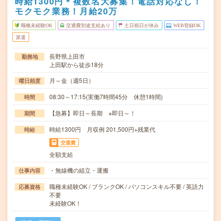
時給1300円＊複数名大募集！電話対応なし！
モクモク業務！月給20万
職種未経験OK
交通費別途支給あり
土日祝日が休み
WEB登録OK
派遣
長野県上田市
勤務地
上田駅から徒歩18分
月～金（週5日）
曜日頻度
08:30～17:15(実働7時間45分 休憩1時間)
時間
【急募】即日～長期 ※即日～！
期間
時給1300円 月収例 201,500円+残業代
時給
交通費
全額支給
・無線機の組立・運搬
仕事内容
職種未経験OK / ブランクOK / パソコンスキル不要 / 英語力
応募資格
不要
未経験OK！