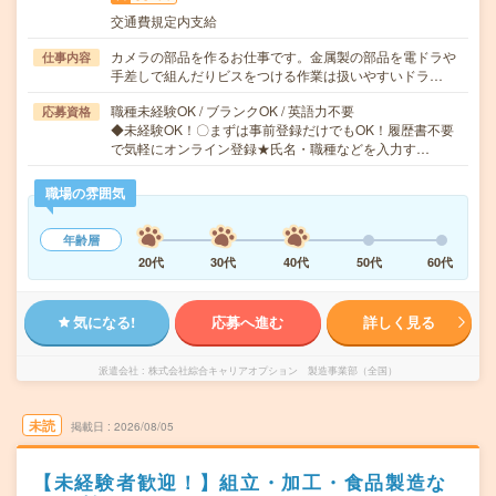
交通費規定内支給
カメラの部品を作るお仕事です。金属製の部品を電ドラや
仕事内容
手差しで組んだりビスをつける作業は扱いやすいドラ…
職種未経験OK / ブランクOK / 英語力不要
応募資格
◆未経験OK！〇まずは事前登録だけでもOK！履歴書不要
で気軽にオンライン登録★氏名・職種などを入力す…
職場の雰囲気
年齢層
20代
30代
40代
50代
60代
気になる!
応募へ進む
詳しく見る
派遣会社
株式会社綜合キャリアオプション 製造事業部（全国）
未読
掲載日
2026/08/05
【未経験者歓迎！】組立・加工・食品製造な