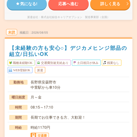
気になる!
応募へ進む
詳しく見る
派遣会社
株式会社綜合キャリアオプション 製造事業部（全国）
未読
掲載日
2026/08/05
【未経験の方も安心○】デジカメヒンジ部品の
組立/日払いOK
職種未経験OK
交通費別途支給あり
土日祝日が休み
残業なし
WEB登録OK
派遣
長野県安曇野市
勤務地
中萱駅から車10分
月～金
曜日頻度
08:15～17:10
時間
長期でお仕事できる方、大歓迎！
期間
時給1170円
時給
交通費