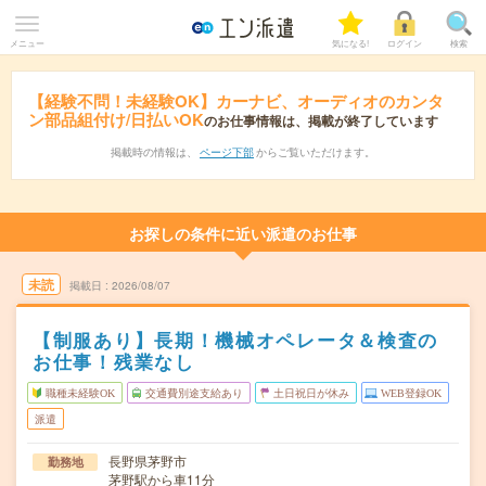
メニュー
気になる!
ログイン
検索
【経験不問！未経験OK】カーナビ、オーディオのカンタ
ン部品組付け/日払いOK
のお仕事情報は、掲載が終了しています
掲載時の情報は、
ページ下部
からご覧いただけます。
お探しの条件に近い派遣のお仕事
未読
掲載日
2026/08/07
【制服あり】長期！機械オペレータ＆検査の
お仕事！残業なし
職種未経験OK
交通費別途支給あり
土日祝日が休み
WEB登録OK
派遣
長野県茅野市
勤務地
茅野駅から車11分