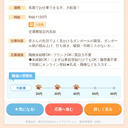
長期でお仕事できる方、大歓迎！
期間
時給1120円
時給
交通費
交通費規定内支給
皆さんの生活でよく見かけるダンボールの製造。ダンボー
仕事内容
ル紙の積み上げ、打ち抜き、破損・印刷ミスがないか…
職種未経験OK / ブランクOK / 英語力不要
応募資格
◆未経験OK！〇まずは事前登録だけでもOK！履歴書不要
で気軽にオンライン登録★氏名・職種などを入力す…
職場の雰囲気
年齢層
20代
30代
40代
50代
60代
気になる!
応募へ進む
詳しく見る
派遣会社
株式会社綜合キャリアオプション 製造事業部（全国）