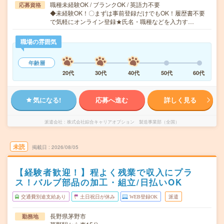
職種未経験OK / ブランクOK / 英語力不要
応募資格
◆未経験OK！〇まずは事前登録だけでもOK！履歴書不要
で気軽にオンライン登録★氏名・職種などを入力す…
職場の雰囲気
年齢層
20代
30代
40代
50代
60代
気になる!
応募へ進む
詳しく見る
派遣会社
株式会社綜合キャリアオプション 製造事業部（全国）
未読
掲載日
2026/08/05
【経験者歓迎！】程よく残業で収入にプラ
ス！バルブ部品の加工・組立/日払いOK
交通費別途支給あり
土日祝日が休み
WEB登録OK
派遣
長野県茅野市
勤務地