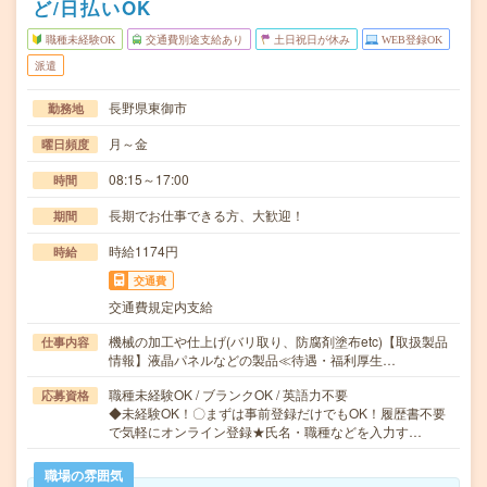
ど/日払いOK
職種未経験OK
交通費別途支給あり
土日祝日が休み
WEB登録OK
派遣
長野県東御市
勤務地
月～金
曜日頻度
08:15～17:00
時間
長期でお仕事できる方、大歓迎！
期間
時給1174円
時給
交通費
交通費規定内支給
機械の加工や仕上げ(バリ取り、防腐剤塗布etc)【取扱製品
仕事内容
情報】液晶パネルなどの製品≪待遇・福利厚生…
職種未経験OK / ブランクOK / 英語力不要
応募資格
◆未経験OK！〇まずは事前登録だけでもOK！履歴書不要
で気軽にオンライン登録★氏名・職種などを入力す…
職場の雰囲気