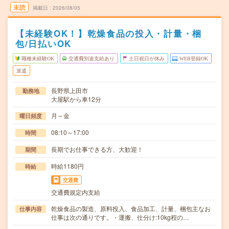
未読
掲載日
2026/08/05
【未経験OK！】乾燥食品の投入・計量・梱
包/日払いOK
職種未経験OK
交通費別途支給あり
土日祝日が休み
WEB登録OK
派遣
長野県上田市
勤務地
大屋駅から車12分
月～金
曜日頻度
08:10～17:00
時間
長期でお仕事できる方、大歓迎！
期間
時給1180円
時給
交通費
交通費規定内支給
乾燥食品の製造、原料投入、食品加工、計量、梱包主なお
仕事内容
仕事は次の通りです。・運搬、仕分け:10kg程の…