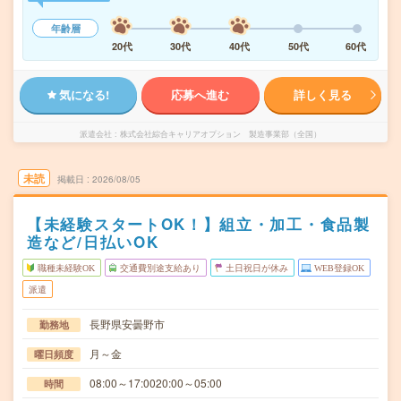
年齢層
20代
30代
40代
50代
60代
気になる!
応募へ進む
詳しく見る
派遣会社
株式会社綜合キャリアオプション 製造事業部（全国）
未読
掲載日
2026/08/05
【未経験スタートOK！】組立・加工・食品製
造など/日払いOK
職種未経験OK
交通費別途支給あり
土日祝日が休み
WEB登録OK
派遣
長野県安曇野市
勤務地
月～金
曜日頻度
08:00～17:0020:00～05:00
時間