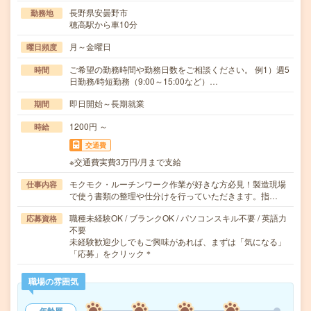
長野県安曇野市
勤務地
穂高駅から車10分
月～金曜日
曜日頻度
ご希望の勤務時間や勤務日数をご相談ください。 例1）週5
時間
日勤務/時短勤務（9:00～15:00など）…
即日開始～長期就業
期間
1200円 ～
時給
交通費
※交通費実費3万円/月まで支給
モクモク・ルーチンワーク作業が好きな方必見！製造現場
仕事内容
で使う書類の整理や仕分けを行っていただきます。指…
職種未経験OK / ブランクOK / パソコンスキル不要 / 英語力
応募資格
不要
未経験歓迎少しでもご興味があれば、まずは「気になる」
「応募」をクリック＊
職場の雰囲気
年齢層