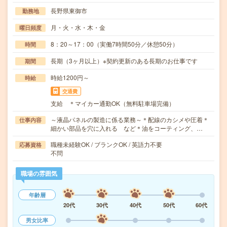
長野県東御市
勤務地
月・火・水・木・金
曜日頻度
8：20～17：00（実働7時間50分／休憩50分）
時間
長期（3ヶ月以上）※契約更新のある長期のお仕事です
期間
時給1200円～
時給
交通費
支給 ＊マイカー通勤OK（無料駐車場完備）
～液晶パネルの製造に係る業務～＊配線のカシメや圧着＊
仕事内容
細かい部品を穴に入れる など＊油をコーティング、…
職種未経験OK / ブランクOK / 英語力不要
応募資格
不問
職場の雰囲気
年齢層
20代
30代
40代
50代
60代
男女比率