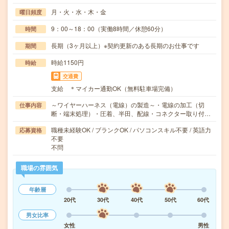
月・火・水・木・金
曜日頻度
9：00～18：00（実働8時間／休憩60分）
時間
長期（3ヶ月以上）※契約更新のある長期のお仕事です
期間
時給1150円
時給
交通費
支給 ＊マイカー通勤OK（無料駐車場完備）
～ワイヤーハーネス（電線）の製造～・電線の加工（切
仕事内容
断・端末処理）・圧着、半田、配線・コネクター取り付…
職種未経験OK / ブランクOK / パソコンスキル不要 / 英語力
応募資格
不要
不問
職場の雰囲気
年齢層
20代
30代
40代
50代
60代
男女比率
女性
男性