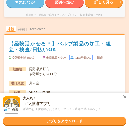
気になる!
応募へ進む
詳しく見る
派遣会社
株式会社綜合キャリアオプション 製造事業部（全国）
未読
掲載日
2026/08/05
【経験活かせる＊】バルブ製品の加工・組
立・検査/日払いOK
交通費別途支給あり
土日祝日が休み
WEB登録OK
派遣
長野県茅野市
勤務地
茅野駅から車11分
月～金
曜日頻度
08:25～17:25
時間
大人気！
長期でお仕事できる方、大歓迎！
期間
エン派遣アプリ
派遣のお仕事情報がたくさん！プッシュ通知で受け取ろう！
時給1180円
時給
交通費
アプリをダウンロード
交通費規定内支給