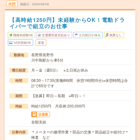
未読
掲載日
2026/08/06
【高時給1250円】未経験からOK！電動ドラ
イバーで組立のお仕事
職種未経験OK
交通費別途支給あり
土日祝日が休み
残業なし
WEB登録OK
派遣
長野県長野市
勤務地
川中島駅から車5分
月～金（週5日） ※土日祝お休み
曜日頻度
08:30～17:35(実働8時間 休憩1時間05分)※休憩時間は合
時間
計で65分です
【急募】即日～長期 ※即日～！
期間
時給1250円 月収例 200,000円
時給
交通費
全額支給
＊メーターの修理作業＊部品の交換＊部品組立や組付け＊
仕事内容
検査 など