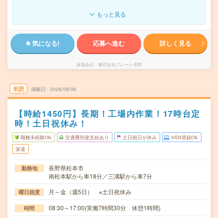
もっと見る
気になる!
応募へ進む
詳しく見る
派遣会社
株式会社グレート長野
未読
掲載日
2026/08/06
【時給1450円】長期！工場内作業！17時台定
時！土日祝休み！
職種未経験OK
交通費別途支給あり
土日祝日が休み
WEB登録OK
派遣
長野県松本市
勤務地
南松本駅から車18分／三溝駅から車7分
月～金（週5日） ※土日祝休み
曜日頻度
08:30～17:00(実働7時間30分 休憩1時間)
時間