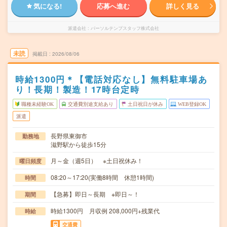
気になる!
応募へ進む
詳しく見る
派遣会社
パーソルテンプスタッフ株式会社
未読
掲載日
2026/08/06
時給1300円＊【電話対応なし】無料駐車場あ
り！長期！製造！17時台定時
職種未経験OK
交通費別途支給あり
土日祝日が休み
WEB登録OK
派遣
長野県東御市
勤務地
滋野駅から徒歩15分
月～金（週5日） ※土日祝休み！
曜日頻度
08:20～17:20(実働8時間 休憩1時間)
時間
【急募】即日～長期 ※即日～！
期間
時給1300円 月収例 208,000円+残業代
時給
交通費