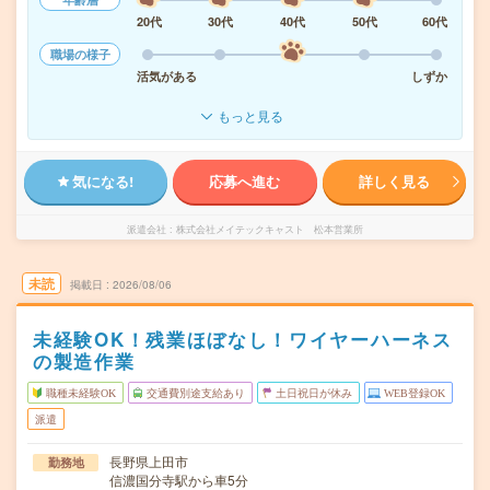
20代
30代
40代
50代
60代
職場の様子
活気がある
しずか
もっと見る
気になる!
応募へ進む
詳しく見る
派遣会社
株式会社メイテックキャスト 松本営業所
未読
掲載日
2026/08/06
未経験OK！残業ほぼなし！ワイヤーハーネス
の製造作業
職種未経験OK
交通費別途支給あり
土日祝日が休み
WEB登録OK
派遣
長野県上田市
勤務地
信濃国分寺駅から車5分