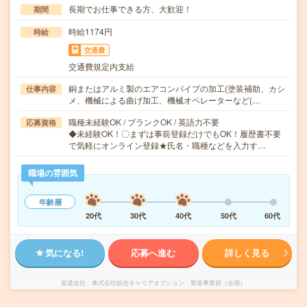
長期でお仕事できる方、大歓迎！
期間
時給1174円
時給
交通費
交通費規定内支給
銅またはアルミ製のエアコンパイプの加工(塗装補助、カシ
仕事内容
メ、機械による曲げ加工、機械オペレーターなど(…
職種未経験OK / ブランクOK / 英語力不要
応募資格
◆未経験OK！〇まずは事前登録だけでもOK！履歴書不要
で気軽にオンライン登録★氏名・職種などを入力す…
職場の雰囲気
年齢層
20代
30代
40代
50代
60代
気になる!
応募へ進む
詳しく見る
派遣会社
株式会社綜合キャリアオプション 製造事業部（全国）