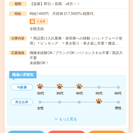
【急募】即日～長期 ※8月～！
期間
時給1450円 月収例 217,500円+残業代
時給
交通費
全額支給
＊商品受け入れ業務・保管庫への移動（ハンドフォーク使
仕事内容
用）＊ピッキング ＊巻き取り・巻き返し作業＊搬送…
職種未経験OK / ブランクOK / パソコンスキル不要 / 英語力
応募資格
不要
未経験OK！
職場の雰囲気
年齢層
20代
30代
40代
50代
60代
男女比率
女性
男性
もっと見る