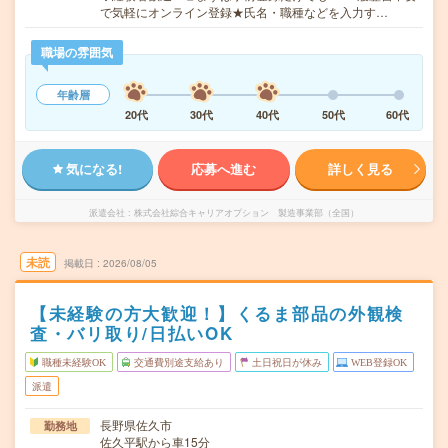
で気軽にオンライン登録★氏名・職種などを入力す…
職場の雰囲気
年齢層
20代
30代
40代
50代
60代
気になる!
応募へ進む
詳しく見る
派遣会社
株式会社綜合キャリアオプション 製造事業部（全国）
未読
掲載日
2026/08/05
【未経験の方大歓迎！】くるま部品の外観検
査・バリ取り/日払いOK
職種未経験OK
交通費別途支給あり
土日祝日が休み
WEB登録OK
派遣
長野県佐久市
勤務地
佐久平駅から車15分