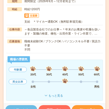
期間限定（2026年9月～12月初旬まで）
期間
時給1200円
時給
交通費
支給 ＊マイカー通勤OK（無料駐車場完備）
～食品製造会社でのお仕事～＊年末のお蕎麦や乾麺を扱い
仕事内容
ます・製麺の検査、梱包・出荷作業・ライン作業で、…
職種未経験OK / ブランクOK / パソコンスキル不要 / 英語力
応募資格
不要
不問
職場の雰囲気
年齢層
20代
30代
40代
50代
60代
男女比率
女性
男性
もっと見る