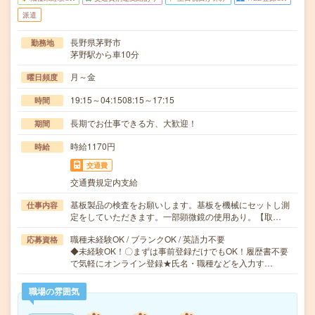
派遣
長野県茅野市
勤務地
茅野駅から車10分
月～金
曜日頻度
19:15～04:1508:15～17:15
時間
長期でお仕事できる方、大歓迎！
期間
時給1170円
時給
交通費
交通費規定内支給
基板製品の検査をお願いします。基板を機械にセットし測
仕事内容
定をしていただきます。一部顕微鏡の使用あり。【取…
職種未経験OK / ブランクOK / 英語力不要
応募資格
◆未経験OK！〇まずは事前登録だけでもOK！履歴書不要
で気軽にオンライン登録★氏名・職種などを入力す…
職場の雰囲気