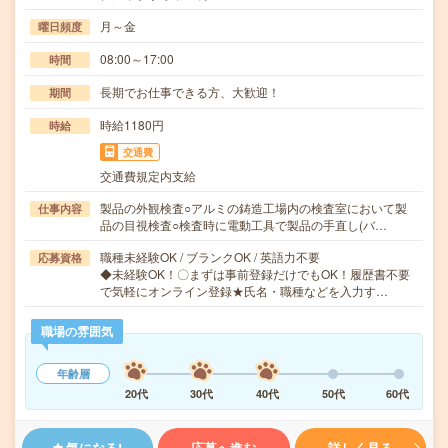
月～金
曜日頻度
08:00～17:00
時間
長期でお仕事できる方、大歓迎！
期間
時給1180円
時給
交通費
交通費規定内支給
製品の外観検査○アルミの鋳造工場内の検査室において製
仕事内容
品の目視検査○検査時に電動工具で製品の手直し(バ…
職種未経験OK / ブランクOK / 英語力不要
応募資格
◆未経験OK！〇まずは事前登録だけでもOK！履歴書不要
で気軽にオンライン登録★氏名・職種などを入力す…
職場の雰囲気
年齢層
20代
30代
40代
50代
60代
気になる!
応募へ進む
詳しく見る