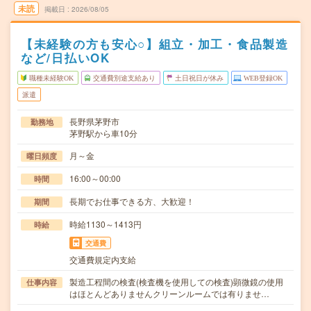
未読
掲載日
2026/08/05
【未経験の方も安心○】組立・加工・食品製造
など/日払いOK
職種未経験OK
交通費別途支給あり
土日祝日が休み
WEB登録OK
派遣
長野県茅野市
勤務地
茅野駅から車10分
月～金
曜日頻度
16:00～00:00
時間
長期でお仕事できる方、大歓迎！
期間
時給1130～1413円
時給
交通費
交通費規定内支給
製造工程間の検査(検査機を使用しての検査)顕微鏡の使用
仕事内容
はほとんどありませんクリーンルームでは有りませ…