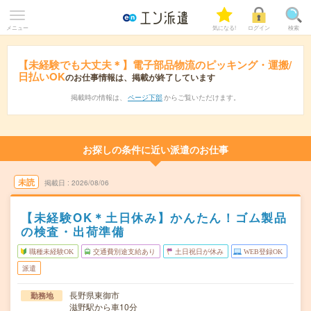
メニュー
気になる!
ログイン
検索
【未経験でも大丈夫＊】電子部品物流のピッキング・運搬/
日払いOK
のお仕事情報は、掲載が終了しています
掲載時の情報は、
ページ下部
からご覧いただけます。
お探しの条件に近い派遣のお仕事
未読
掲載日
2026/08/06
【未経験OK＊土日休み】かんたん！ゴム製品
の検査・出荷準備
職種未経験OK
交通費別途支給あり
土日祝日が休み
WEB登録OK
派遣
長野県東御市
勤務地
滋野駅から車10分