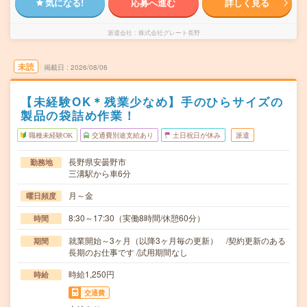
気になる!
応募へ進む
詳しく見る
派遣会社
株式会社グレート長野
未読
掲載日
2026/08/06
【未経験OK＊残業少なめ】手のひらサイズの
製品の袋詰め作業！
職種未経験OK
交通費別途支給あり
土日祝日が休み
派遣
長野県安曇野市
勤務地
三溝駅から車6分
月～金
曜日頻度
8:30～17:30（実働8時間/休憩60分）
時間
就業開始～3ヶ月（以降3ヶ月毎の更新） /契約更新のある
期間
長期のお仕事です /試用期間なし
時給1,250円
時給
交通費