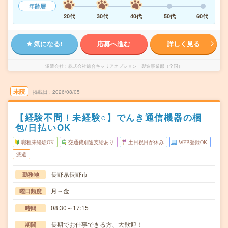
年齢層
20代
30代
40代
50代
60代
気になる!
応募へ進む
詳しく見る
派遣会社
株式会社綜合キャリアオプション 製造事業部（全国）
未読
掲載日
2026/08/05
【経験不問！未経験○】でんき通信機器の梱
包/日払いOK
職種未経験OK
交通費別途支給あり
土日祝日が休み
WEB登録OK
派遣
長野県長野市
勤務地
月～金
曜日頻度
08:30～17:15
時間
長期でお仕事できる方、大歓迎！
期間