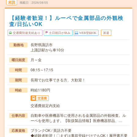
未読
掲載日
2026/08/05
【経験者歓迎！】ルーペで金属部品の外観検
査/日払いOK
交通費別途支給あり
土日祝日が休み
WEB登録OK
派遣
長野県諏訪市
勤務地
上諏訪駅から車10分
月～金
曜日頻度
08:15～17:15
時間
長期でお仕事できる方、大歓迎！
期間
時給1180円
時給
交通費
交通費規定内支給
自動車や医療機器等に使用される金属部品の外観検査。ル
仕事内容
ーペを使用します。【取扱製品情報】医療機器部品、…
ブランクOK / 英語力不要
応募資格
◆経験者歓迎！〇まずは事前登録だけでもOK！履歴書不要