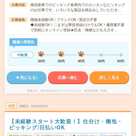
物流倉庫でのピッキング倉庫内でのカンタンなピッキング
仕事内容
のお仕事です。いろいろな製品を積込みしていただき…
職種未経験OK / ブランクOK / 英語力不要
応募資格
◆未経験OK！〇まずは事前登録だけでもOK！履歴書不要
で気軽にオンライン登録★氏名・職種などを入力す…
職場の雰囲気
年齢層
20代
30代
40代
50代
60代
気になる!
応募へ進む
詳しく見る
派遣会社
株式会社綜合キャリアオプション 製造事業部（全国）
未読
掲載日
2026/08/05
【未経験スタート大歓迎！】仕分け・梱包・
ピッキング/日払いOK