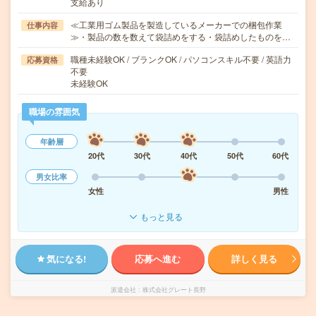
支給あり
≪工業用ゴム製品を製造しているメーカーでの梱包作業
仕事内容
≫・製品の数を数えて袋詰めをする・袋詰めしたものを…
職種未経験OK / ブランクOK / パソコンスキル不要 / 英語力
応募資格
不要
未経験OK
職場の雰囲気
年齢層
20代
30代
40代
50代
60代
男女比率
女性
男性
もっと見る
気になる!
応募へ進む
詳しく見る
派遣会社
株式会社グレート長野