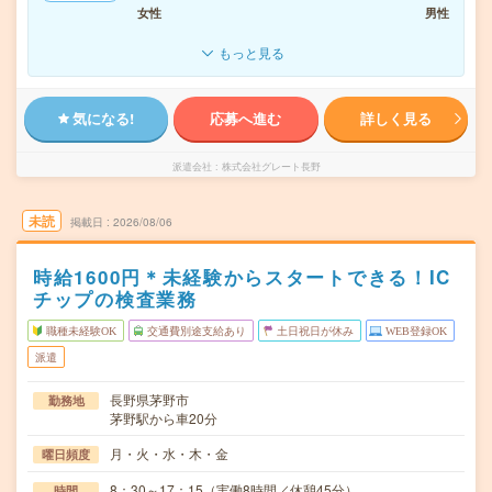
女性
男性
もっと見る
気になる!
応募へ進む
詳しく見る
派遣会社
株式会社グレート長野
未読
掲載日
2026/08/06
時給1600円＊未経験からスタートできる！IC
チップの検査業務
職種未経験OK
交通費別途支給あり
土日祝日が休み
WEB登録OK
派遣
長野県茅野市
勤務地
茅野駅から車20分
月・火・水・木・金
曜日頻度
8：30～17：15（実働8時間／休憩45分）
時間