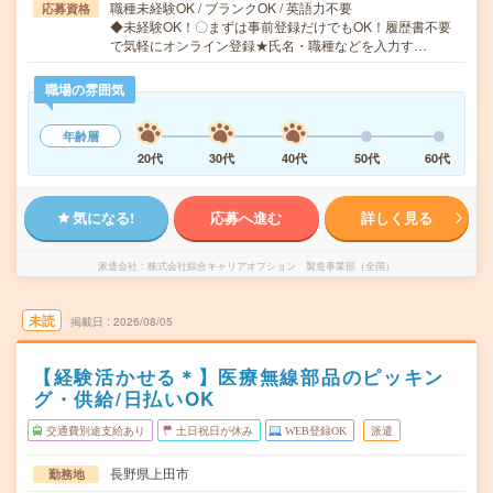
職種未経験OK / ブランクOK / 英語力不要
応募資格
◆未経験OK！〇まずは事前登録だけでもOK！履歴書不要
で気軽にオンライン登録★氏名・職種などを入力す…
職場の雰囲気
年齢層
20代
30代
40代
50代
60代
気になる!
応募へ進む
詳しく見る
派遣会社
株式会社綜合キャリアオプション 製造事業部（全国）
未読
掲載日
2026/08/05
【経験活かせる＊】医療無線部品のピッキン
グ・供給/日払いOK
交通費別途支給あり
土日祝日が休み
WEB登録OK
派遣
長野県上田市
勤務地