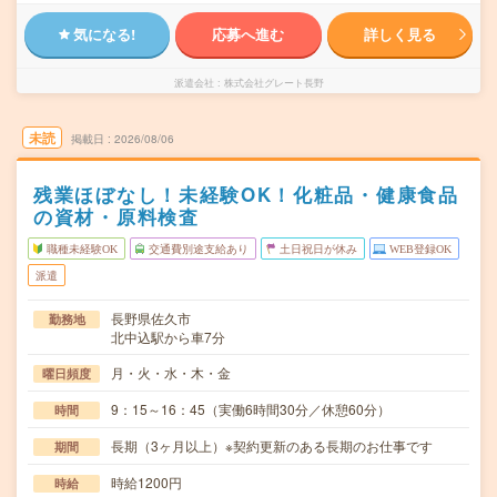
気になる!
応募へ進む
詳しく見る
派遣会社
株式会社グレート長野
未読
掲載日
2026/08/06
残業ほぼなし！未経験OK！化粧品・健康食品
の資材・原料検査
職種未経験OK
交通費別途支給あり
土日祝日が休み
WEB登録OK
派遣
長野県佐久市
勤務地
北中込駅から車7分
月・火・水・木・金
曜日頻度
9：15～16：45（実働6時間30分／休憩60分）
時間
長期（3ヶ月以上）※契約更新のある長期のお仕事です
期間
時給1200円
時給