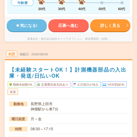
年齢層
20代
30代
40代
50代
60代
気になる!
応募へ進む
詳しく見る
派遣会社
株式会社綜合キャリアオプション 製造事業部（全国）
未読
掲載日
2026/08/05
【未経験スタートOK！】計測機器部品の入出
庫・発送/日払いOK
職種未経験OK
交通費別途支給あり
土日祝日が休み
WEB登録OK
派遣
長野県上田市
勤務地
神畑駅から車7分
月～金
曜日頻度
08:30～17:15
時間