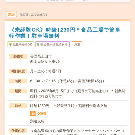
未読
掲載日
2026/08/06
《未経験OK》時給1230円＊食品工場で簡単
軽作業！駐車場無料
職種未経験OK
交通費別途支給あり
派遣
長野県上田市
勤務地
西上田駅から車6分
月～土のうち週5日
曜日頻度
8：30～17：15（休憩45分／実働7時間45分）
時間
即日～2026年8月15日まで（延長の可能もあり） ＊就業開
期間
始日は相談可能です
時給1230円 ＊残業発生時：割増料金別途支給
時給
交通費
別途支給
＜食品製造内での簡単作業＞＊ソーセージ・ハム・ベーコ
仕事内容