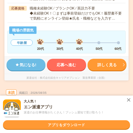
職種未経験OK / ブランクOK / 英語力不要
応募資格
◆未経験OK！〇まずは事前登録だけでもOK！履歴書不要
で気軽にオンライン登録★氏名・職種などを入力す…
職場の雰囲気
年齢層
20代
30代
40代
50代
60代
気になる!
応募へ進む
詳しく見る
派遣会社
株式会社綜合キャリアオプション 製造事業部（全国）
未読
掲載日
2026/08/05
大人気！
エン派遣アプリ
【未経験OK！ビギナー活躍中！】組立・加
工・食品製造など/日払いOK
派遣のお仕事情報がたくさん！プッシュ通知で受け取ろう！
職種未経験OK
交通費別途支給あり
土日祝日が休み
WEB登録OK
アプリをダウンロード
派遣