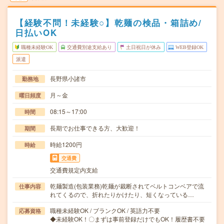
【経験不問！未経験○】乾麺の検品・箱詰め/
日払いOK
職種未経験OK
交通費別途支給あり
土日祝日が休み
WEB登録OK
派遣
長野県小諸市
勤務地
月～金
曜日頻度
08:15～17:00
時間
長期でお仕事できる方、大歓迎！
期間
時給1200円
時給
交通費
交通費規定内支給
乾麺製造(包装業務)乾麺が裁断されてベルトコンベアで流
仕事内容
れてくるので、折れたりかけたり、短くなっている…
職種未経験OK / ブランクOK / 英語力不要
応募資格
◆未経験OK！〇まずは事前登録だけでもOK！履歴書不要