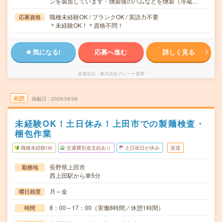
ンを製造しています・燻製後のハムなどを燻製（冷蔵…
職種未経験OK / ブランクOK / 英語力不要
応募資格
＊未経験OK！＊資格不問！
気になる!
応募へ進む
詳しく見る
派遣会社
株式会社グレート長野
未読
掲載日
2026/08/06
未経験OK！土日休み！上田市での製麺検査・
梱包作業
職種未経験OK
交通費別途支給あり
土日祝日が休み
派遣
長野県上田市
勤務地
西上田駅から車5分
月～金
曜日頻度
8：00～17：00（実働8時間／休憩1時間）
時間