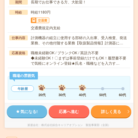
長期でお仕事できる方、大歓迎！
期間
時給1180円
時給
交通費
交通費規定内支給
計測機器の組立に使用する部材の入出庫、受入検査、発送
仕事内容
業務、その他付随する業務【取扱製品情報】計測器に…
職種未経験OK / ブランクOK / 英語力不要
応募資格
◆未経験OK！〇まずは事前登録だけでもOK！履歴書不要
で気軽にオンライン登録★氏名・職種などを入力す…
職場の雰囲気
年齢層
20代
30代
40代
50代
60代
気になる!
応募へ進む
詳しく見る
派遣会社
株式会社綜合キャリアオプション 製造事業部（全国）