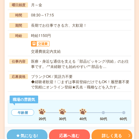
月～金
曜日頻度
08:30～17:15
時間
長期でお仕事できる方、大歓迎！
期間
時給1150円
時給
交通費
交通費規定内支給
医療・身近な通信を支える「部品ピッキング/供給」のお仕
仕事内容
事です。-**未経験でも始めやすい**:部品を…
ブランクOK / 英語力不要
応募資格
◆経験者歓迎！〇まずは事前登録だけでもOK！履歴書不要
で気軽にオンライン登録★氏名・職種などを入力す…
職場の雰囲気
年齢層
20代
30代
40代
50代
60代
気になる!
応募へ進む
詳しく見る