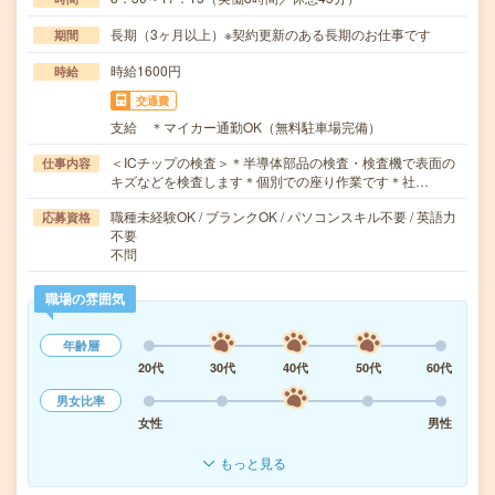
長期（3ヶ月以上）※契約更新のある長期のお仕事です
期間
時給1600円
時給
交通費
支給 ＊マイカー通勤OK（無料駐車場完備）
＜ICチップの検査＞＊半導体部品の検査・検査機で表面の
仕事内容
キズなどを検査します＊個別での座り作業です＊社…
職種未経験OK / ブランクOK / パソコンスキル不要 / 英語力
応募資格
不要
不問
職場の雰囲気
年齢層
20代
30代
40代
50代
60代
男女比率
女性
男性
もっと見る