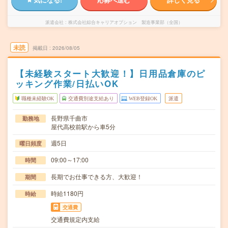
派遣会社
株式会社綜合キャリアオプション 製造事業部（全国）
未読
掲載日
2026/08/05
【未経験スタート大歓迎！】日用品倉庫のピ
ッキング作業/日払いOK
職種未経験OK
交通費別途支給あり
WEB登録OK
派遣
長野県千曲市
勤務地
屋代高校前駅から車5分
週5日
曜日頻度
09:00～17:00
時間
長期でお仕事できる方、大歓迎！
期間
時給1180円
時給
交通費
交通費規定内支給