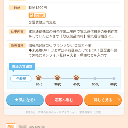
時給1200円
時給
交通費
交通費規定内支給
電気通信機器の梱包作業工場内で電気通信機器の梱包作業
仕事内容
をしていただきます【取扱製品情報】電気通信機器≪…
職種未経験OK / ブランクOK / 英語力不要
応募資格
◆未経験OK！〇まずは事前登録だけでもOK！履歴書不要
で気軽にオンライン登録★氏名・職種などを入力す…
職場の雰囲気
年齢層
20代
30代
40代
50代
60代
気になる!
応募へ進む
詳しく見る
派遣会社
株式会社綜合キャリアオプション 製造事業部（全国）
未読
掲載日
2026/08/05