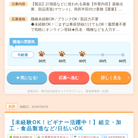
【製品】計測器などに使われる基板【作業内容】基板出
仕事内容
庫、部品実装(マウント)、局所半田付け業務【重量】…
職種未経験OK / ブランクOK / 英語力不要
応募資格
◆未経験OK！〇まずは事前登録だけでもOK！履歴書不要
で気軽にオンライン登録★氏名・職種などを入力す…
職場の雰囲気
年齢層
20代
30代
40代
50代
60代
気になる!
応募へ進む
詳しく見る
派遣会社
株式会社綜合キャリアオプション 製造事業部（全国）
未読
掲載日
2026/08/05
【未経験OK！ビギナー活躍中！】組立・加
工・食品製造など/日払いOK
職種未経験OK
交通費別途支給あり
土日祝日が休み
WEB登録OK