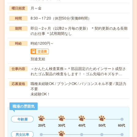
月～金
曜日頻度
8:30～17:20（休憩50分/実働8時間）
時間
即日～2ヶ月（以降2ヶ月毎の更新） ＊契約更新のある長期
期間
のお仕事 ＊試用期間なし
時給1200円～
時給
交通費
別途支給
＜かんたん検査業務＞＊部品固定のためインサート成型さ
仕事内容
れたゴム製品の検査をします！・ゴム先端のキズをチ…
職種未経験OK / ブランクOK / パソコンスキル不要 / 英語力
応募資格
不要
未経験OK！
職場の雰囲気
年齢層
20代
30代
40代
50代
60代
男女比率