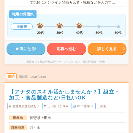
で気軽にオンライン登録★氏名・職種などを入力す…
職場の雰囲気
年齢層
20代
30代
40代
50代
60代
気になる!
応募へ進む
詳しく見る
派遣会社
株式会社綜合キャリアオプション 製造事業部（全国）
未読
掲載日
2026/08/05
【アナタのスキル活かしませんか？】組立・
加工・食品製造など/日払いOK
交通費別途支給あり
土日祝日が休み
WEB登録OK
派遣
長野県上田市
勤務地
月～金
曜日頻度