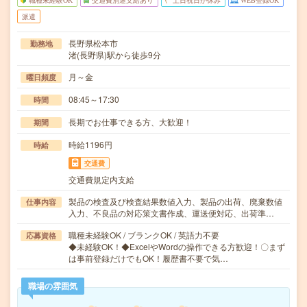
職種未経験OK
交通費別途支給あり
土日祝日が休み
WEB登録OK
派遣
長野県松本市
勤務地
渚(長野県)駅から徒歩9分
月～金
曜日頻度
08:45～17:30
時間
長期でお仕事できる方、大歓迎！
期間
時給1196円
時給
交通費
交通費規定内支給
製品の検査及び検査結果数値入力、製品の出荷、廃棄数値
仕事内容
入力、不良品の対応策文書作成、運送便対応、出荷準…
職種未経験OK / ブランクOK / 英語力不要
応募資格
◆未経験OK！◆ExcelやWordの操作できる方歓迎！〇まず
は事前登録だけでもOK！履歴書不要で気…
職場の雰囲気