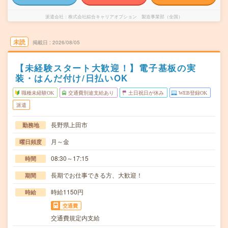
派遣会社
株式会社綜合キャリアオプション 製造事業部（全国）
未読
掲載日
2026/08/05
【未経験スタート大歓迎！】電子基板の実
装・はんだ付け/日払いOK
職種未経験OK
交通費別途支給あり
土日祝日が休み
WEB登録OK
派遣
長野県上田市
勤務地
月～金
曜日頻度
08:30～17:15
時間
長期でお仕事できる方、大歓迎！
期間
時給1150円
時給
交通費
交通費規定内支給