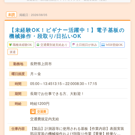
未読
掲載日
2026/08/05
【未経験OK！ビギナー活躍中！】電子基板の
機械操作・段取り/日払いOK
職種未経験OK
交通費別途支給あり
土日祝日が休み
WEB登録OK
派遣
長野県上田市
勤務地
月～金
曜日頻度
05:00～13:4513:15～22:0008:30～17:15
時間
長期でお仕事できる方、大歓迎！
期間
時給1200円
時給
交通費
交通費規定内支給
【製品】計測器等に使用される基板【作業内容】表面実装
仕事内容
部品実装の機械操作および段取り作業【重量】軽量な…