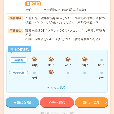
交通費
支給 ＊マイカー通勤OK（無料駐車場完備）
＊化粧品・健康食品を製造している企業での作業・資材の
仕事内容
検査（パッケージの色・汚れなど）・原料の検査（内…
職種未経験OK / ブランクOK / パソコンスキル不要 / 英語力
応募資格
不要
不問・喫煙者は不可（匂いがつく・敷地内禁煙のため）
職場の雰囲気
年齢層
20代
30代
40代
50代
60代
男女比率
女性
男性
もっと見る
気になる!
応募へ進む
詳しく見る
派遣会社
株式会社グレート長野