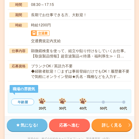
08:30～17:15
時間
長期でお仕事できる方、大歓迎！
期間
時給1200円
時給
交通費
交通費規定内支給
顕微鏡検査を使って、組立や貼り付けをしていくお仕事。
仕事内容
【取扱製品情報】超音波製品≪待遇・福利厚生≫・日…
ブランクOK / 英語力不要
応募資格
◆経験者歓迎！〇まずは事前登録だけでもOK！履歴書不要
で気軽にオンライン登録★氏名・職種などを入力す…
職場の雰囲気
年齢層
20代
30代
40代
50代
60代
気になる!
応募へ進む
詳しく見る
派遣会社
株式会社綜合キャリアオプション 製造事業部（全国）