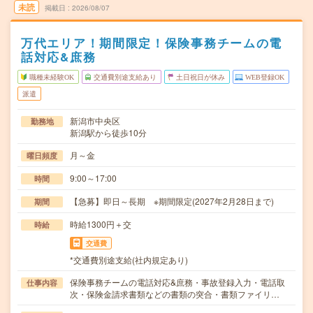
未読
掲載日
2026/08/07
万代エリア！期間限定！保険事務チームの電
話対応&庶務
職種未経験OK
交通費別途支給あり
土日祝日が休み
WEB登録OK
派遣
新潟市中央区
勤務地
新潟駅から徒歩10分
月～金
曜日頻度
9:00～17:00
時間
【急募】即日～長期 ※期間限定(2027年2月28日まで)
期間
時給1300円＋交
時給
交通費
*交通費別途支給(社内規定あり)
保険事務チームの電話対応&庶務・事故登録入力・電話取
仕事内容
次・保険金請求書類などの書類の突合・書類ファイリ…