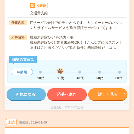
交通費
交通費支給
ITサービス会社でのテレオペです。大手メーカーのパソコ
仕事内容
ンリサイクルサービスや延長保証サービスに関する…
職種未経験OK / 英語力不要
応募資格
職種未経験OK！業界未経験OK！【こんな方におススメ！
まずはご応募ください／歓迎条件】未経験歓迎！コ…
職場の雰囲気
年齢層
20代
30代
40代
50代
60代
気になる!
応募へ進む
詳しく見る
派遣会社
アデコ株式会社
未読
掲載日
2026/08/05