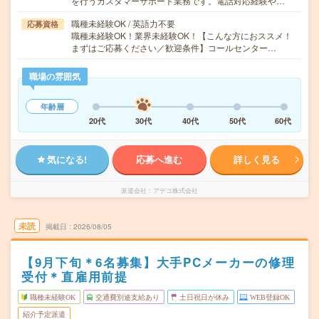
を行うカスタマーサポート業務です。電話対応経験や…
職種未経験OK / 英語力不要
応募資格
職種未経験OK！業界未経験OK！【こんな方におススメ！
まずはご応募ください／歓迎条件】コールセンター…
職場の雰囲気
年齢層
20代
30代
40代
50代
60代
気になる!
応募へ進む
詳しく見る
派遣会社
アデコ株式会社
未読
掲載日
2026/08/05
【9月下旬＊6名募集】大手PCメーカーの修理
受付＊直雇用前提
職種未経験OK
交通費別途支給あり
土日祝日が休み
WEB登録OK
紹介予定派遣