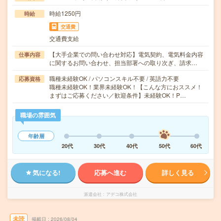
時給1250円
時給
交通費
交通費支給
【大手企業での問い合わせ対応】電気契約、電気料金内容
仕事内容
に関するお問い合わせ、担当部署への取り次ぎ、請求…
職種未経験OK / パソコンスキル不要 / 英語力不要
応募資格
職種未経験OK！業界未経験OK！【こんな方におススメ！
まずはご応募ください／歓迎条件】未経験OK！P…
職場の雰囲気
年齢層
20代
30代
40代
50代
60代
気になる!
応募へ進む
詳しく見る
派遣会社
アデコ株式会社
未読
掲載日
2026/08/04