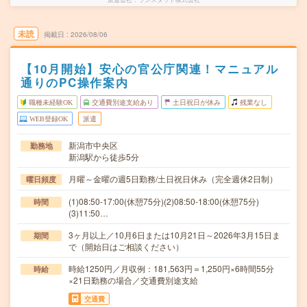
未読
掲載日
2026/08/06
【10月開始】安心の官公庁関連！マニュアル
通りのPC操作案内
職種未経験OK
交通費別途支給あり
土日祝日が休み
残業なし
WEB登録OK
派遣
新潟市中央区
勤務地
新潟駅から徒歩5分
月曜～金曜の週5日勤務/土日祝日休み（完全週休2日制）
曜日頻度
(1)08:50-17:00(休憩75分)(2)08:50-18:00(休憩75分)
時間
(3)11:50…
3ヶ月以上／10月6日または10月21日～2026年3月15日ま
期間
で（開始日はご相談ください）
時給1250円／月収例：181,563円＝1,250円×6時間55分
時給
×21日勤務の場合／交通費別途支給
交通費