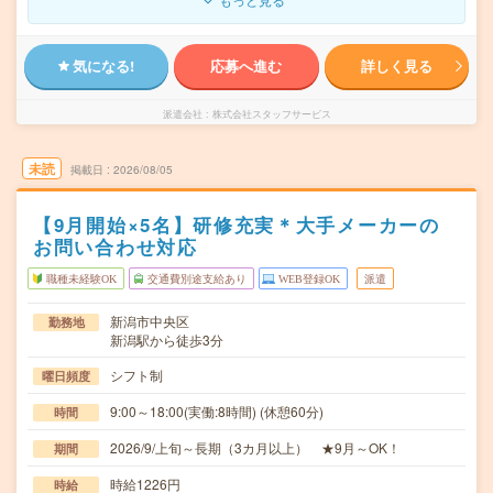
気になる!
応募へ進む
詳しく見る
派遣会社
株式会社スタッフサービス
未読
掲載日
2026/08/05
【9月開始×5名】研修充実＊大手メーカーの
お問い合わせ対応
職種未経験OK
交通費別途支給あり
WEB登録OK
派遣
新潟市中央区
勤務地
新潟駅から徒歩3分
シフト制
曜日頻度
9:00～18:00(実働:8時間) (休憩60分)
時間
2026/9/上旬～長期（3カ月以上） ★9月～OK！
期間
時給1226円
時給