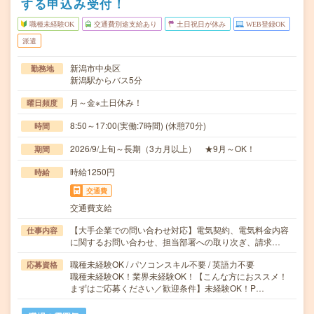
する申込み受付！
職種未経験OK
交通費別途支給あり
土日祝日が休み
WEB登録OK
派遣
新潟市中央区
勤務地
新潟駅からバス5分
月～金※土日休み！
曜日頻度
8:50～17:00(実働:7時間) (休憩70分)
時間
2026/9/上旬～長期（3カ月以上） ★9月～OK！
期間
時給1250円
時給
交通費
交通費支給
【大手企業での問い合わせ対応】電気契約、電気料金内容
仕事内容
に関するお問い合わせ、担当部署への取り次ぎ、請求…
職種未経験OK / パソコンスキル不要 / 英語力不要
応募資格
職種未経験OK！業界未経験OK！【こんな方におススメ！
まずはご応募ください／歓迎条件】未経験OK！P…