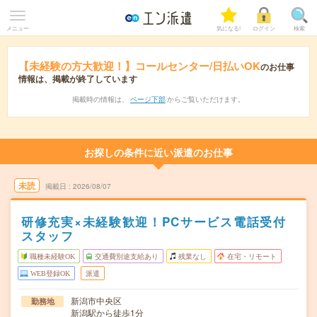
メニュー
気になる!
ログイン
検索
【未経験の方大歓迎！】コールセンター/日払いOK
のお仕事
情報は、掲載が終了しています
掲載時の情報は、
ページ下部
からご覧いただけます。
お探しの条件に近い派遣のお仕事
未読
掲載日
2026/08/07
研修充実×未経験歓迎！PCサービス電話受付
スタッフ
職種未経験OK
交通費別途支給あり
残業なし
在宅・リモート
WEB登録OK
派遣
新潟市中央区
勤務地
新潟駅から徒歩1分