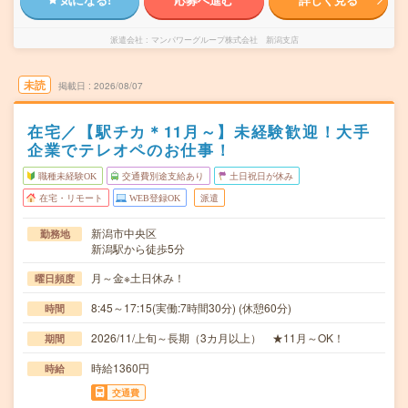
派遣会社
マンパワーグループ株式会社 新潟支店
未読
掲載日
2026/08/07
在宅／【駅チカ＊11月～】未経験歓迎！大手
企業でテレオペのお仕事！
職種未経験OK
交通費別途支給あり
土日祝日が休み
在宅・リモート
WEB登録OK
派遣
新潟市中央区
勤務地
新潟駅から徒歩5分
月～金※土日休み！
曜日頻度
8:45～17:15(実働:7時間30分) (休憩60分)
時間
2026/11/上旬～長期（3カ月以上） ★11月～OK！
期間
時給1360円
時給
交通費