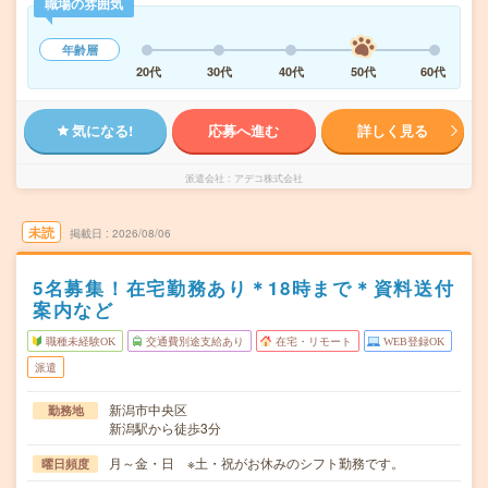
職場の雰囲気
年齢層
20代
30代
40代
50代
60代
気になる!
応募へ進む
詳しく見る
派遣会社
アデコ株式会社
未読
掲載日
2026/08/06
5名募集！在宅勤務あり＊18時まで＊資料送付
案内など
職種未経験OK
交通費別途支給あり
在宅・リモート
WEB登録OK
派遣
新潟市中央区
勤務地
新潟駅から徒歩3分
月～金・日 ※土・祝がお休みのシフト勤務です。
曜日頻度