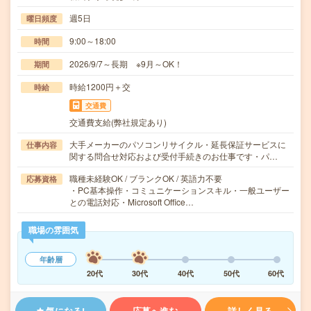
週5日
曜日頻度
9:00～18:00
時間
2026/9/7～長期 ※9月～OK！
期間
時給1200円＋交
時給
交通費
交通費支給(弊社規定あり)
大手メーカーのパソコンリサイクル・延長保証サービスに
仕事内容
関する問合せ対応および受付手続きのお仕事です・パ…
職種未経験OK / ブランクOK / 英語力不要
応募資格
・PC基本操作・コミュニケーションスキル・一般ユーザー
との電話対応・Microsoft Office…
職場の雰囲気
年齢層
20代
30代
40代
50代
60代
気になる!
応募へ進む
詳しく見る