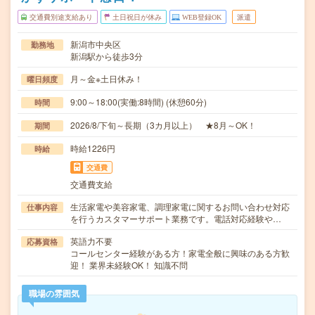
交通費別途支給あり
土日祝日が休み
WEB登録OK
派遣
新潟市中央区
勤務地
新潟駅から徒歩3分
月～金※土日休み！
曜日頻度
9:00～18:00(実働:8時間) (休憩60分)
時間
2026/8/下旬～長期（3カ月以上） ★8月～OK！
期間
時給1226円
時給
交通費
交通費支給
生活家電や美容家電、調理家電に関するお問い合わせ対応
仕事内容
を行うカスタマーサポート業務です。電話対応経験や…
英語力不要
応募資格
コールセンター経験がある方！家電全般に興味のある方歓
迎！ 業界未経験OK！ 知識不問
職場の雰囲気