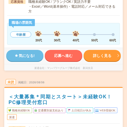
職種未経験OK / ブランクOK / 英語力不要
応募資格
・Excel／Word(基本操作)・電話対応／メール対応できる
方
職場の雰囲気
年齢層
20代
30代
40代
50代
60代
気になる!
応募へ進む
詳しく見る
派遣会社
マンパワーグループ株式会社 新潟支店
未読
掲載日
2026/08/06
＜大量募集＊同期とスタート＞未経験OK！
PC修理受付窓口
職種未経験OK
交通費別途支給あり
土日祝日が休み
WEB登録OK
派遣