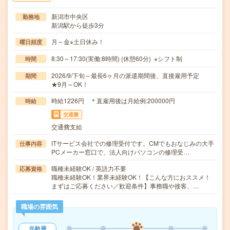
新潟市中央区
勤務地
新潟駅から徒歩3分
月～金※土日休み！
曜日頻度
8:30～17:30(実働:8時間) (休憩60分) ※シフト制
時間
2026/9/下旬～最長6ヶ月の派遣期間後、直接雇用予定
期間
★9月～OK！
時給1226円 ＊直雇用後は月給例:200000円
時給
交通費
交通費支給
ITサービス会社での修理受付です。CMでもおなじみの大手
仕事内容
PCメーカー窓口で、法人向けパソコンの修理受…
職種未経験OK / 英語力不要
応募資格
職種未経験OK！業界未経験OK！【こんな方におススメ！
まずはご応募ください／歓迎条件】事務職や接客、…
職場の雰囲気
年齢層