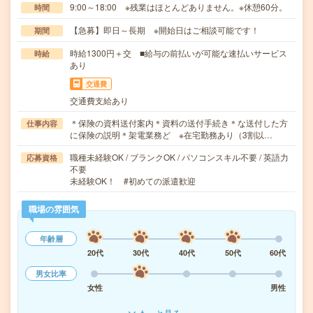
9:00～18:00 ※残業はほとんどありません。※休憩60分。
時間
【急募】即日～長期 ※開始日はご相談可能です！
期間
時給1300円＋交 ■給与の前払いが可能な速払いサービス
時給
あり
交通費
交通費支給あり
＊保険の資料送付案内＊資料の送付手続き＊な送付した方
仕事内容
に保険の説明＊架電業務ど ※在宅勤務あり（3割以…
職種未経験OK / ブランクOK / パソコンスキル不要 / 英語力
応募資格
不要
未経験OK！ #初めての派遣歓迎
職場の雰囲気
年齢層
20代
30代
40代
50代
60代
男女比率
女性
男性
もっと見る