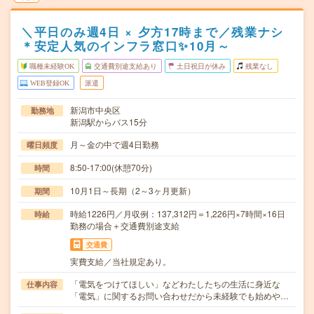
＼平日のみ週4日 × 夕方17時まで／残業ナシ
＊安定人気のインフラ窓口✨10月～
職種未経験OK
交通費別途支給あり
土日祝日が休み
残業なし
WEB登録OK
派遣
新潟市中央区
勤務地
新潟駅からバス15分
月～金の中で週4日勤務
曜日頻度
8:50-17:00(休憩70分)
時間
10月1日～長期（2～3ヶ月更新）
期間
時給1226円／月収例：137,312円＝1,226円×7時間×16日
時給
勤務の場合＋交通費別途支給
交通費
実費支給／当社規定あり。
「電気をつけてほしい」などわたしたちの生活に身近な
仕事内容
「電気」に関するお問い合わせだから未経験でも始めや…