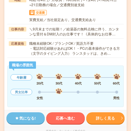
×21日勤務の場合／交通費別途支給
交通費
実費支給／当社規定あり。交通費支給あり
＼9月末までの短期！／給湯器の無料点検に伴う、カンタ
仕事内容
ンな受付＆DM封入のお仕事です！《具体的なお仕事…
職種未経験OK / ブランクOK / 英語力不要
応募資格
・電話対応経験があればOK！・PCの基本操作ができる方
（文字のタイピング入力） ランスタッドは、きめ…
職場の雰囲気
年齢層
20代
30代
40代
50代
60代
男女比率
女性
男性
気になる!
応募へ進む
詳しく見る
派遣会社
ランスタッド株式会社