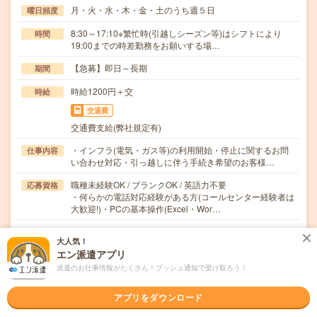
月・火・水・木・金・土のうち週５日
曜日頻度
8:30～17:10※繁忙時(引越しシーズン等)はシフトにより
時間
19:00までの時差勤務をお願いする場…
【急募】即日～長期
期間
時給1200円＋交
時給
交通費
交通費支給(弊社規定有)
・インフラ(電気・ガス等)の利用開始・停止に関するお問
仕事内容
い合わせ対応・引っ越しに伴う手続き希望のお客様…
職種未経験OK / ブランクOK / 英語力不要
応募資格
・何らかの電話対応経験がある方(コールセンター経験者は
大歓迎!)・PCの基本操作(Excel・Wor…
職場の雰囲気
大人気！
エン派遣アプリ
年齢層
派遣のお仕事情報がたくさん！プッシュ通知で受け取ろう！
20代
30代
40代
50代
60代
アプリをダウンロード