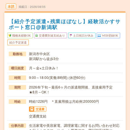
未読
掲載日
2026/08/05
【紹介予定派遣×残業ほぼなし】経験活かすサ
ポート窓口@新潟駅
職種未経験OK
交通費別途支給あり
土日祝日が休み
WEB登録OK
紹介予定派遣
新潟市中央区
勤務地
新潟駅から徒歩3分
月～金※土日休み！
曜日頻度
9:00～18:00(実働:8時間) (休憩60分)
時間
2026/8/下旬～最長6ヶ月の派遣期間後、直接雇用予定
期間
★8月～OK！
時給1226円 ＊直雇用後は月給例:200000円
時給
交通費
交通費支給
生活家電や美容家電、調理家電に関するお問い合わせ対応
仕事内容