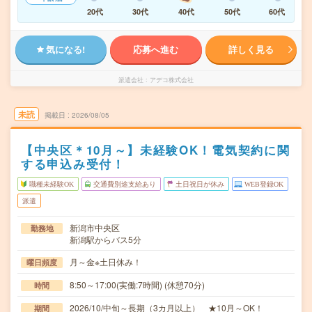
20代
30代
40代
50代
60代
気になる!
応募へ進む
詳しく見る
派遣会社
アデコ株式会社
未読
掲載日
2026/08/05
【中央区＊10月～】未経験OK！電気契約に関
する申込み受付！
職種未経験OK
交通費別途支給あり
土日祝日が休み
WEB登録OK
派遣
新潟市中央区
勤務地
新潟駅からバス5分
月～金※土日休み！
曜日頻度
8:50～17:00(実働:7時間) (休憩70分)
時間
2026/10/中旬～長期（3カ月以上） ★10月～OK！
期間