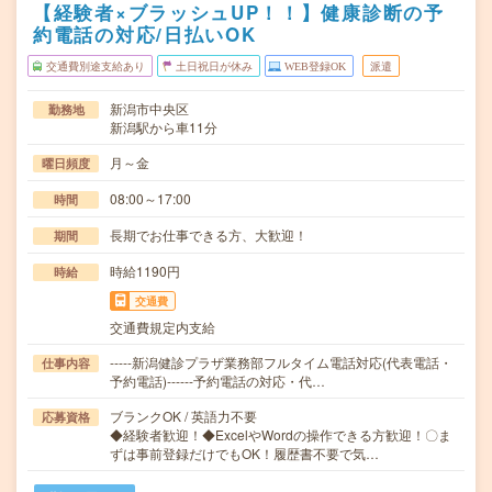
【経験者×ブラッシュUP！！】健康診断の予
約電話の対応/日払いOK
交通費別途支給あり
土日祝日が休み
WEB登録OK
派遣
新潟市中央区
勤務地
新潟駅から車11分
月～金
曜日頻度
08:00～17:00
時間
長期でお仕事できる方、大歓迎！
期間
時給1190円
時給
交通費
交通費規定内支給
-----新潟健診プラザ業務部フルタイム電話対応(代表電話・
仕事内容
予約電話)------予約電話の対応・代…
ブランクOK / 英語力不要
応募資格
◆経験者歓迎！◆ExcelやWordの操作できる方歓迎！〇ま
ずは事前登録だけでもOK！履歴書不要で気…