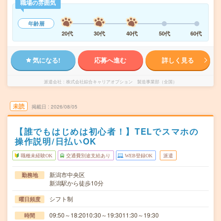
職場の雰囲気
年齢層
20代
30代
40代
50代
60代
気になる!
応募へ進む
詳しく見る
派遣会社
株式会社綜合キャリアオプション 製造事業部（全国）
未読
掲載日
2026/08/05
【誰でもはじめは初心者！】TELでスマホの
操作説明/日払いOK
職種未経験OK
交通費別途支給あり
WEB登録OK
派遣
新潟市中央区
勤務地
新潟駅から徒歩10分
シフト制
曜日頻度
09:50～18:2010:30～19:3011:30～19:30
時間