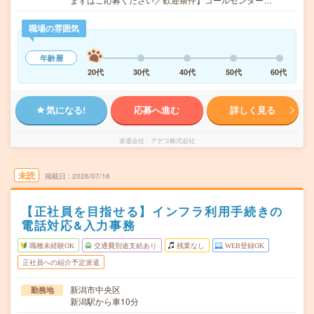
職場の雰囲気
年齢層
20代
30代
40代
50代
60代
気になる!
応募へ進む
詳しく見る
派遣会社
アデコ株式会社
未読
掲載日
2026/07/16
【正社員を目指せる】インフラ利用手続きの
電話対応&入力事務
職種未経験OK
交通費別途支給あり
残業なし
WEB登録OK
正社員への紹介予定派遣
新潟市中央区
勤務地
新潟駅から車10分