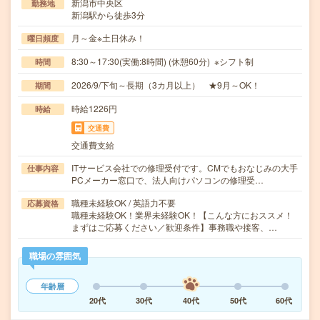
新潟市中央区
勤務地
新潟駅から徒歩3分
月～金※土日休み！
曜日頻度
8:30～17:30(実働:8時間) (休憩60分) ※シフト制
時間
2026/9/下旬～長期（3カ月以上） ★9月～OK！
期間
時給1226円
時給
交通費
交通費支給
ITサービス会社での修理受付です。CMでもおなじみの大手
仕事内容
PCメーカー窓口で、法人向けパソコンの修理受…
職種未経験OK / 英語力不要
応募資格
職種未経験OK！業界未経験OK！【こんな方におススメ！
まずはご応募ください／歓迎条件】事務職や接客、…
職場の雰囲気
年齢層
20代
30代
40代
50代
60代