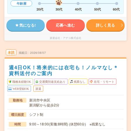
年齢層
20代
30代
40代
50代
60代
気になる!
応募へ進む
詳しく見る
派遣会社
アデコ株式会社
未読
掲載日
2026/08/07
週4日OK！将来的には在宅も！ノルマなし＊
資料送付のご案内
職種未経験OK
交通費別途支給あり
残業なし
在宅・リモート
WEB登録OK
派遣
新潟市中央区
勤務地
新潟駅から徒歩2分
シフト制
曜日頻度
9:00～18:00(実働:8時間) (休憩60分) ※残業なし
時間