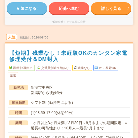
気になる!
応募へ進む
詳しく見る
派遣会社
アデコ株式会社
未読
掲載日
2026/08/06
【短期】残業なし！未経験OKのカンタン家電
修理受付＆DM封入
職種未経験OK
交通費別途支給あり
残業なし
WEB登録OK
派遣
新潟市中央区
勤務地
新潟駅から徒歩5分
シフト制（勤務先による）
曜日頻度
(1)08:50-17:00(休憩60分)
時間
1ヶ月以上3ヶ月未満／8月20日～9月末までの期間限定 ※
期間
延長の可能性あり：10月末～最長1月末まで
時給1240円／月収例：186,620円＝1,240円×7時間10分
時給