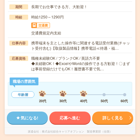
長期でお仕事できる方、大歓迎！
期間
時給1250～1290円
時給
交通費
交通費規定内支給
携帯端末を主とした操作等に関連する電話受付業務(チャッ
仕事内容
ト受付含む)【取扱製品情報】携帯電話≪待遇・福…
職種未経験OK / ブランクOK / 英語力不要
応募資格
◆未経験OK！◆ExcelやWordの操作できる方歓迎！〇まず
は事前登録だけでもOK！履歴書不要で気…
職場の雰囲気
年齢層
20代
30代
40代
50代
60代
気になる!
応募へ進む
詳しく見る
派遣会社
株式会社綜合キャリアオプション 製造事業部（全国）