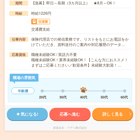
【急募】即日～長期（3カ月以上） ★8月～OK！
期間
時給1226円
時給
交通費
交通費支給
保険代理店での発信業務です。リストをもとにお電話をか
仕事内容
けていただき、資料送付のご案内や対応履歴のデータ…
職種未経験OK / 英語力不要
応募資格
職種未経験OK！業界未経験OK！【こんな方におススメ！
まずはご応募ください／歓迎条件】未経験大歓迎！…
職場の雰囲気
年齢層
20代
30代
40代
50代
60代
気になる!
応募へ進む
詳しく見る
派遣会社
アデコ株式会社