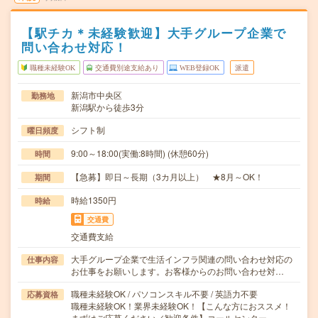
【駅チカ＊未経験歓迎】大手グループ企業で
問い合わせ対応！
職種未経験OK
交通費別途支給あり
WEB登録OK
派遣
新潟市中央区
勤務地
新潟駅から徒歩3分
シフト制
曜日頻度
9:00～18:00(実働:8時間) (休憩60分)
時間
【急募】即日～長期（3カ月以上） ★8月～OK！
期間
時給1350円
時給
交通費
交通費支給
大手グループ企業で生活インフラ関連の問い合わせ対応の
仕事内容
お仕事をお願いします。お客様からのお問い合わせ対…
職種未経験OK / パソコンスキル不要 / 英語力不要
応募資格
職種未経験OK！業界未経験OK！【こんな方におススメ！
まずはご応募ください／歓迎条件】コールセンター…