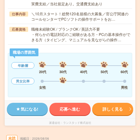
実費支給／当社規定あり。交通費支給あり
＼10月スタート！総勢120名規模の大募集／官公庁関連の
仕事内容
コールセンターでPCソフトの操作サポートをお…
職種未経験OK / ブランクOK / 英語力不要
応募資格
・何らかの電話対応のご経験がある方・PCの基本操作がで
きる方（タイピング、マニュアルを見ながらの操作…
職場の雰囲気
年齢層
20代
30代
40代
50代
60代
男女比率
女性
男性
気になる!
応募へ進む
詳しく見る
派遣会社
ランスタッド株式会社
未読
掲載日
2026/08/06