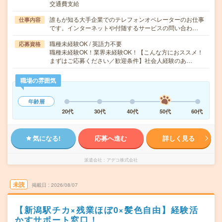
交通費支給
誰もが知る大手企業でのテレフォンオペレーターのお仕事
仕事内容
です。インターネットや付随するサービスの問い合わ…
職種未経験OK / 英語力不要
応募資格
職種未経験OK！業界未経験OK！【こんな方におススメ！
まずはご応募ください／歓迎条件】社会人経験のあ…
職場の雰囲気
年齢層
20代
30代
40代
50代
60代
気になる!
応募へ進む
詳しく見る
派遣会社
アデコ株式会社
未読
掲載日
2026/08/07
【新潟駅チカ×残業ほぼ0×髪色自由】経験活
かすサポート窓口！