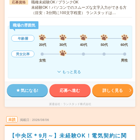
職種未経験OK / ブランクOK
応募資格
未経験OK！パソコンでのスムーズな文字入力ができる方
（目安：3分間に100文字程度） ランスタッドは…
職場の雰囲気
年齢層
20代
30代
40代
50代
60代
男女比率
女性
男性
もっと見る
気になる!
応募へ進む
詳しく見る
派遣会社
ランスタッド株式会社
未読
掲載日
2026/08/06
【中央区＊9月～】未経験OK！電気契約に関