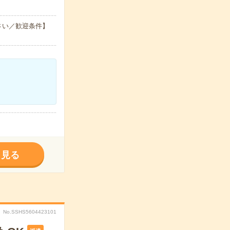
さい／歓迎条件】
く見る
No.SSHS5604423101