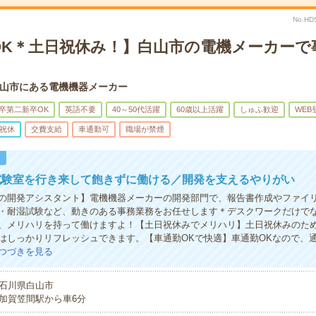
No.HD
OK＊土日祝休み！】白山市の電機メーカーで
山市にある電機機器メーカー
卒第二新卒OK
英語不要
40～50代活躍
60歳以上活躍
しゅふ歓迎
WEB
祝休
交費支給
車通勤可
職場が禁煙
！
試験室を行き来して飽きずに働ける／開発を支えるやりがい
の開発アシスタント】電機機器メーカーの開発部門で、報告書作成やファイ
・耐湿試験など、動きのある事務業務をお任せします＊デスクワークだけで
、メリハリを持って働けますよ！【土日祝休みでメリハリ】土日祝休みのた
はしっかりリフレッシュできます。【車通勤OKで快適】車通勤OKなので、
つづきを見る
石川県白山市
加賀笠間駅から車6分