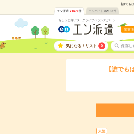
【誰でもは
エン派遣
71570
件
エンバイト
82182
件
ちょうど良いワークライフバランスが叶う
関東版
気になる！リスト
0
保存し
【誰でも
未読