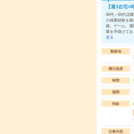
【週3在宅×
40代～50代活
の就業経験を積
籍、ゲーム、通
業を手掛けてお
見る
勤務地
曜日頻度
時間
期間
時給
仕事内容