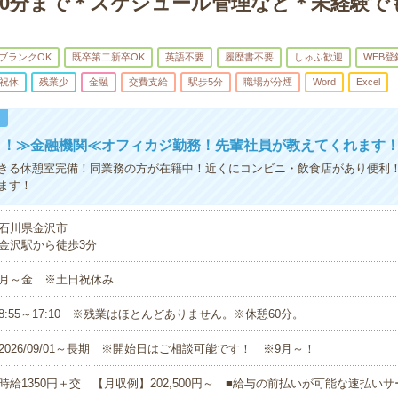
時10分まで＊スケジュール管理など＊未経験で
ブランクOK
既卒第二新卒OK
英語不要
履歴書不要
しゅふ歓迎
WEB登
祝休
残業少
金融
交費支給
駅歩5分
職場が分煙
Word
Excel
！
ト！≫金融機関≪オフィカジ勤務！先輩社員が教えてくれます
きる休憩室完備！同業務の方が在籍中！近くにコンビニ・飲食店があり便利
ます！
石川県金沢市
金沢駅から徒歩3分
月～金 ※土日祝休み
8:55～17:10 ※残業はほとんどありません。※休憩60分。
2026/09/01～長期 ※開始日はご相談可能です！ ※9月～！
時給1350円＋交 【月収例】202,500円～ ■給与の前払いが可能な速払い