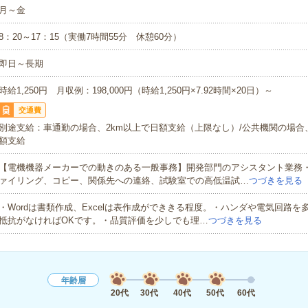
月～金
8：20～17：15（実働7時間55分 休憩60分）
即日～長期
時給1,250円 月収例：198,000円（時給1,250円×7.92時間×20日）～
交通費
別途支給：車通勤の場合、2km以上で日額支給（上限なし）/公共機関の場合、
額支給
【電機機器メーカーでの動きのある一般事務】開発部門のアシスタント業務
ァイリング、コピー、関係先への連絡、試験室での高低温試…
つづきを見る
・Wordは書類作成、Excelは表作成ができきる程度。・ハンダや電気回路を
抵抗がなければOKです。・品質評価を少しでも理…
つづきを見る
年齢層
20代
30代
40代
50代
60代