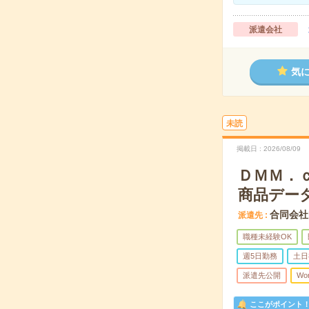
派遣会社
気
未読
掲載日
2026/08/09
ＤＭＭ．
商品デー
合同会社
派遣先
職種未経験OK
週5日勤務
土日
派遣先公開
Wo
ここがポイント