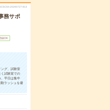
SCSCSII-20260727-913
事務サポ
登録OK
リング、試験室
なく試験室での
め、平日は集中
通勤ラッシュを避