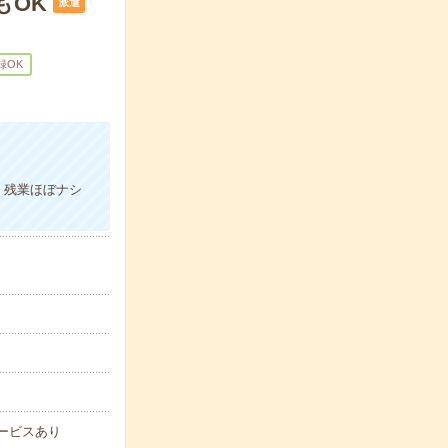
もOK
派遣
録OK
！
！残業ほぼナシ
サービスあり