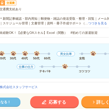
交通費
交通費支給あり
＊新聞記事確認・部内周知｜郵便物・雑誌の発送受取・整理・回覧｜メール
｜スケジュール管理｜文書管理｜資料・冊子作成サポート（…
つづきを見る
未経験OK！【必要なOAスキル】Excel（関数） #初めての派遣歓迎
男女比率
20代
30代
40代
50代
60代
女性
仕事の仕方
テキパキ
コツコツ
株式会社スタッフサービス
応募する
詳し
になる！