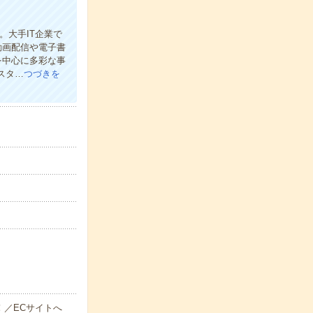
。大手IT企業で
動画配信や電子書
を中心に多彩な事
スタ…
つづきを
！／ECサイトへ