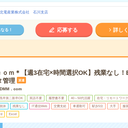
北電産業株式会社 石川支店
応募する
詳し
になる！
ｃｏｍ＊【週3在宅×時間選択OK】残業なし！
タ管理
派遣
DMM．com
既卒第二新卒OK
英語不要
履歴書不要
40～50代活躍
在宅・リモートワー
祝休
残業なし
IT通信Web
交費支給
車通勤可
駅歩5分
大手
服
rd
Excel
！