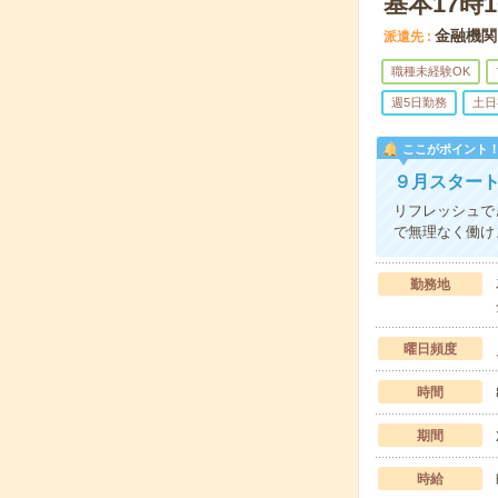
基本17
金融機関
派遣先
職種未経験OK
週5日勤務
土日
ここがポイント
９月スター
リフレッシュで
で無理なく働け
勤務地
曜日頻度
時間
期間
時給