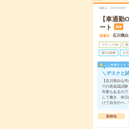
掲載日
2026/08/09
【車通勤
ート
派遣
石川県白
派遣先
ブランクOK
既
週5日勤務
土日
ここがポイント
＼デスクと
【石川県白山市
での高低温試験
作業もあるので
して働き、休日
けて自分のペ…
勤務地