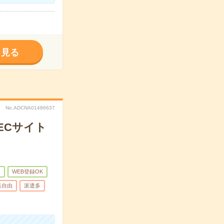
く見る
No.ADCNA01486637
ECサイト
ク
WEB登録OK
装自由
派遣多