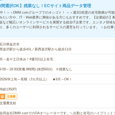
時間選択OK】残業なし！ECサイト商品データ管理
躍中！＜＜DMM.comグループでのオシゴト！ ＞＞週3日程度の在宅勤務が可能
みたい方や、IT・Web業界に興味がある方にもおすすめです。【企業紹介】
販など幅広いオンラインサービスを展開する総合IT企業です。エンタメ領域
り、多くのユーザーに利用されるサービスの運営を行っています。 ＜お仕事
石川県金沢市
西金沢駅から徒歩4分／新西金沢駅から徒歩11分
月～金※土日休み！#週3日以上在宅
9:00～18:00(実働:8時間) (休憩60分) ※残業なし
2026/9/上旬～長期（3カ月以上） ★9月～OK！
時給1350円
交通費
交通費支給
合同会社DMM.comでのOAオペレーターです。＼出勤と在宅のハイブリット